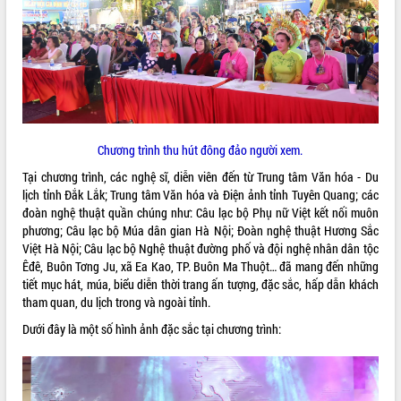
VIDEO
Chương trình thu hút đông đảo người xem.
Tại chương trình, các nghệ sĩ, diễn viên đến từ Trung tâm Văn hóa - Du
lịch tỉnh Đắk Lắk; Trung tâm Văn hóa và Điện ảnh tỉnh Tuyên Quang; các
Trailer Lễ hội Sầu riêng Đắk Lắk năm
đoàn nghệ thuật quần chúng như: Câu lạc bộ Phụ nữ Việt kết nối muôn
2026
phương; Câu lạc bộ Múa dân gian Hà Nội; Đoàn nghệ thuật Hương Sắc
Khám bệnh, cấp phát thuốc miễn phí
Việt Hà Nội; Câu lạc bộ Nghệ thuật đường phố và đội nghệ nhân dân tộc
và tặng quà người dân xã Cư Pui
Êđê, Buôn Tơng Ju, xã Ea Kao, TP. Buôn Ma Thuột… đã mang đến những
Hội nghị UBND tỉnh Đắk Lắk thường kỳ
tiết mục hát, múa, biểu diễn thời trang ấn tượng, đặc sắc, hấp dẫn khách
tháng 7/2026
tham quan, du lịch trong và ngoài tỉnh.
Lễ truy tặng danh hiệu “Bà Mẹ Việt
Dưới đây là một số hình ảnh đặc sắc tại chương trình:
ALBUM ẢNH
Nam Anh hùng” và trao Huân chương
Lao động
UBND tỉnh Đắk Lắk triển khai nhiệm
vụ 6 tháng cuối năm 2026