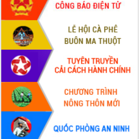
với Tập đoàn Bưu chính Viễn thông
Việt Nam
Thứ trưởng Bộ Y tế làm việc với tỉnh
Đắk Lắk về phát triển nhân lực y tế
cho trạm y tế cấp xã
Du lịch Đắk Lắk nâng tầm trải nghiệm
du khách thông qua Hệ thống cơ sở dữ
liệu và Bản đồ số
Tập huấn ứng dụng trí tuệ nhân tạo (AI)
trong thương mại điện tử năm 2026
Đoàn đại biểu Quốc hội tỉnh Đắk Lắk
trao đổi thông tin trước Kỳ họp thứ
nhất, Quốc hội khóa XVI
Quyết liệt cải cách hành chính, khơi
thông nguồn lực phát triển
Nâng cao hiệu lực, hiệu quả HĐND
tỉnh thông qua hiện đại hóa hành chính
Xã Ea Phê gắn cải cách hành chính với
chuyển đổi số
Phó Chủ tịch Thường trực UBND tỉnh