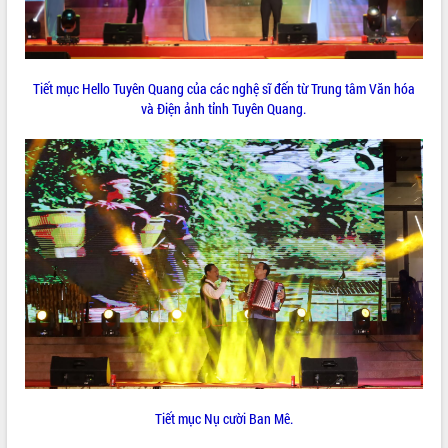
sầu riêng tại Đắk Lắk
Trình diễn nghệ thuật chế biến các
món ăn từ sầu riêng
Đắk Lắk công bố Quy hoạch và xúc
Tiết mục Hello Tuyên Quang của các nghệ sĩ đến từ Trung tâm Văn hóa
tiến đầu tư tỉnh
và Điện ảnh tỉnh Tuyên Quang.
Ngành cá ngừ Đắk Lắk chủ động thích
ứng để giữ vững thị trường xuất khẩu
Diễn đàn Kinh tế tư nhân Việt Nam đột
phá cơ chế - Hợp tác công tư
Đề án 06 tạo bước ngoặt đột phá trong
cải cách hành chính tỉnh Đắk Lắk
Kết nối tour, đẩy mạnh chuyển đổi số
để phát triển du lịch Đắk Lắk
Khởi động Dự án Đầu tư xây dựng hạ
tầng kỹ thuật Cụm công nghiệp Tân
Tiến
Gặp mặt các cơ quan báo chí nhân Kỷ
niệm 101 năm Ngày Báo chí Cách
mạng Việt Nam
Tiết mục Nụ cười Ban Mê.
Đắk Lắk sơ kết 4 năm triển khai thực