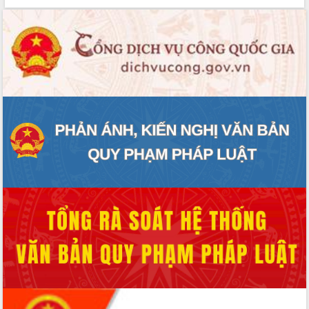
Định vị cà phê Việt Nam như một “di
sản sống” trong dòng chảy toàn cầu
Xây dựng nông thôn mới: Nâng cao đời
sống người dân từ những mô hình thiết
thực
Quyết liệt tháo gỡ vướng mắc, đẩy
nhanh tiến độ các dự án trọng điểm
trong Khu kinh tế Nam Phú Yên
Hòn Yến phát triển du lịch gắn với bảo
tồn biển
Lấy ý kiến điều chỉnh Quy hoạch tỉnh
Đắk Lắk thời kỳ 2021-2030, tầm nhìn
đến năm 2050
Phát động chiến dịch 30 ngày đêm
giải phóng mặt bằng Tuyến đường bộ
ven biển
Đắk Lắk nỗ lực thúc đẩy tăng trưởng
kinh tế từ 10% trở lên trong Quý
II/2026
Đắk Lắk ký kết thỏa thuận hợp tác về
chuyển đổi số giai đoạn 2026 – 2030