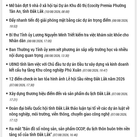
Mở bán đợt 9 nhà ở xã hội tại Dự án Khu đô thị Ecocity Premia Phường
UBND tỉnh họp báo định kỳ tháng 4
Tân An, tỉnh Đắk Lắk
năm 2026
(10/08/2026, 08:00)
Hội thảo khoa học “Giải pháp thúc đẩy
Đẩy nhanh tiến độ giải phóng mặt bằng các dự án trọng điểm
(08/08/2026,
phát triển nền kinh tế xanh tại tỉnh
19:53)
Đắk Lắk”
Bí thư Tỉnh ủy Lương Nguyễn Minh Triết kiểm tra việc khám sức khỏe cho
Tăng cường giám sát, đôn đốc thực
Nhân dân
(08/08/2026, 17:05)
hiện nhiệm vụ quản lý tài sản công
Ban Thường vụ Tỉnh ủy xem xét phương án sắp xếp trường học và nhiều
hàng tuần
nội dung quan trọng
(08/08/2026, 13:30)
Tháo gỡ những vướng mắc, đẩy mạnh
UBND tỉnh làm việc với Chủ đầu tư dự án Đầu tư xây dựng và kinh doanh
công tác cải cách thủ tục hành chính
kết cấu hạ tầng Khu công nghiệp Phú Xuân
(07/08/2026, 19:47)
tại Trung tâm Phục vụ hành chính
công tỉnh
12 điểm check-in lan tỏa hình ảnh Lễ hội Sầu riêng Đắk Lắk năm 2026
Đắk Lắk: Tôn vinh 46 giải pháp tại Hội
(07/08/2026, 17:30)
thi Sáng tạo Kỹ thuật 2024 - 2025
Xây dựng thương hiệu điểm đến và sản phẩm du lịch Đắk Lắk
(07/08/2026,
Đắk Lắk rà soát, điều chỉnh Đề án 190
17:21)
về phát triển nuôi trồng thủy sản
Đoàn đại biểu Quốc hội tỉnh Đắk Lắk thảo luận tại tổ về các dự án luật về
Phó Chủ tịch UBND tỉnh Đắk Lắk
nông nghiệp, môi trường, viễn thông, chuyển giao công nghệ
(07/08/2026,
Trương Công Thái kiểm tra thực địa
17:12)
Dự án cao tốc Khánh Hòa - Buôn Ma
Ra mắt “Bản đồ số nông sản, sản phẩm OCOP, du lịch thôn buôn trên nền
Thuột
tảng số của tỉnh Đắk Lắk”
(07/08/2026, 16:46)