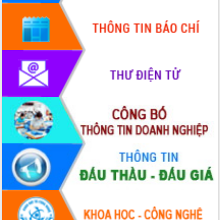
Hồ Thị Nguyên Thảo làm việc tại Trung
tâm Phục vụ hành chính công xã Ea
Phê
Xây dựng nền hành chính số đồng
hành cùng nông dân dân, doanh nghiệp
Giai đoạn 2026-2030, Đắk Lắk phấn
đấu có 77% xã đạt chuẩn nông thôn
mới
Chuyển đổi số 'mở đường' cho nông
nghiệp Đắk Lắk tăng trưởng bứt phá
Triển khai đồng bộ đo đạc, lập hồ sơ
địa chính, hoàn thiện cơ sở dữ liệu đất
đai
Ứng dụng sinh trắc học - Bước tiến
trong hành trình chuyển đổi số tại Đắk
Lắk
Đắk Lắk nâng cao hiệu quả công tác
Đảng từ Sổ tay đảng viên điện tử
Đắk Lắk đẩy mạnh nuôi biển công
nghệ, hướng tới phát triển thủy sản
bền vững