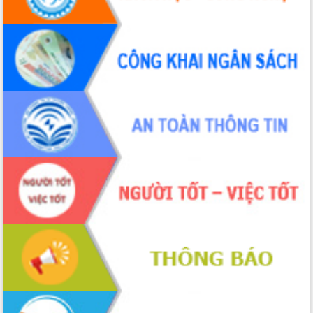
Tập huấn nâng cao năng lực triển khai
chuyển đổi số cho cán bộ, công chức
cấp xã
Đắk Lắk phát động hưởng ứng Ngày
Quyền của người tiêu dùng Việt Nam
2026
Đẩy mạnh cải cách hành chính, quyết
tâm đạt được mục tiêu tăng trưởng
hai con số trong năm 2026
Tổ chức trang trọng Lễ hội Đền thờ
Lương Văn Chánh năm 2026
Phó Bí thư Tỉnh ủy Đắk Lắk Đỗ Hữu
Huy giữ chức Bí thư Đảng ủy Ủy Ban
Nhân dân tỉnh
Bệnh án điện tử thúc đẩy chuyển đổi
số y tế tại Đắk Lắk
Chuyển đổi số thư viện: Mở rộng
không gian tri thức trong thời đại số
Đánh giá, rút kinh nghiệm công tác tổ
chức diễn tập trước ngày bầu cử