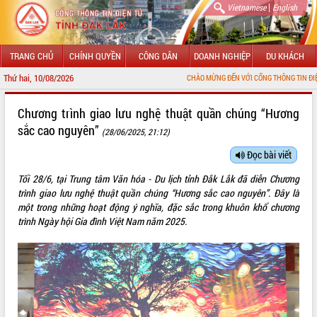
|
Vietnamese
English
TRANG CHỦ
CHÍNH QUYỀN
CÔNG DÂN
DOANH NGHIỆP
DU KHÁCH
Thứ hai, 10/08/2026
CHÀO MỪNG ĐẾN VỚI CỔNG THÔNG TIN ĐIỆN TỬ TỈNH ĐẮK
GIỚI THIỆU
Chương trình giao lưu nghệ thuật quần chúng “Hương
sắc cao nguyên”
(28/06/2025, 21:12)
LÃNH ĐẠO UBND TỈNH
Đọc bài viết
TIN TỨC SỰ KIỆN
Tối 28/6, tại Trung tâm Văn hóa - Du lịch tỉnh Đắk Lắk đã diễn Chương
SỞ, BAN, NGÀNH
trình giao lưu nghệ thuật quần chúng “Hương sắc cao nguyên”. Đây là
một trong những hoạt động ý nghĩa, đặc sắc trong khuôn khổ chương
UBND CÁC XÃ, PHƯỜNG
trình Ngày hội Gia đình Việt Nam năm 2025.
THÔNG TIN CHỈ ĐẠO ĐIỀU HÀNH
HỆ THỐNG VĂN BẢN
VĂN BẢN HĐND TỈNH