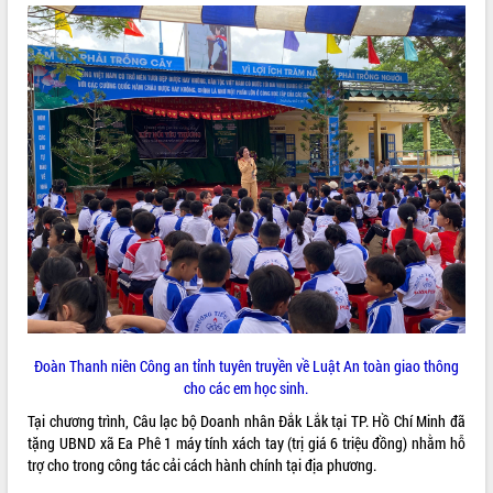
ĐIỂM TIN VĂN BẢN
QUY HOẠCH - KẾ HOẠCH
Đoàn Thanh niên Công an tỉnh tuyên truyền về Luật An toàn giao thông
cho các em học sinh.
Tại chương trình, Câu lạc bộ Doanh nhân Đắk Lắk tại TP. Hồ Chí Minh đã
tặng UBND xã Ea Phê 1 máy tính xách tay (trị giá 6 triệu đồng) nhằm hỗ
trợ cho trong công tác cải cách hành chính tại địa phương.