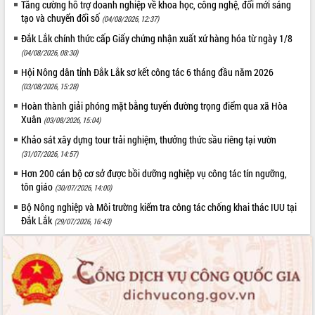
HĐND tỉnh thông qua điều chỉnh Quy
Tăng cường hỗ trợ doanh nghiệp về khoa học, công nghệ, đổi mới sáng
hoạch tỉnh thời kỳ 2021-2030
tạo và chuyển đổi số
(04/08/2026, 12:37)
Hội thảo góp ý hồ sơ điều chỉnh quy
Đắk Lắk chính thức cấp Giấy chứng nhận xuất xứ hàng hóa từ ngày 1/8
hoạch tỉnh Đắk Lắk thời kỳ 2021-2030,
(04/08/2026, 08:30)
tầm nhìn đến năm 2050
Hội Nông dân tỉnh Đắk Lắk sơ kết công tác 6 tháng đầu năm 2026
Nâng cao hiệu quả hoạt động của các
(03/08/2026, 15:28)
doanh nghiệp nhà nước
Hoàn thành giải phóng mặt bằng tuyến đường trọng điểm qua xã Hòa
Hội nghị triển khai kết nối mạng
Xuân
(03/08/2026, 15:04)
truyền số liệu chuyên dùng phục vụ cơ
quan Đảng, Nhà nước
Khảo sát xây dựng tour trải nghiệm, thưởng thức sầu riêng tại vườn
(31/07/2026, 14:57)
Lễ phát động chuỗi hoạt động chung
tay làm sạch môi trường
Hơn 200 cán bộ cơ sở được bồi dưỡng nghiệp vụ công tác tín ngưỡng,
tôn giáo
Xã Ea Kar bước chuyển mình trong
(30/07/2026, 14:00)
công tác cải cách hành chính mô hình
Bộ Nông nghiệp và Môi trường kiểm tra công tác chống khai thác IUU tại
mới
Đắk Lắk
(29/07/2026, 16:43)
UBND tỉnh họp báo định kỳ tháng 4
năm 2026
Hội thảo khoa học “Giải pháp thúc đẩy
phát triển nền kinh tế xanh tại tỉnh
Đắk Lắk”
Tăng cường giám sát, đôn đốc thực