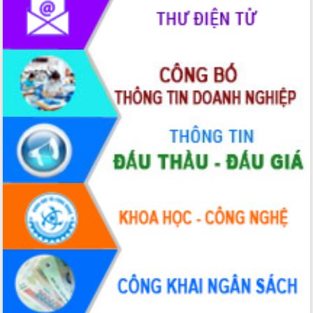
du khách thông qua Hệ thống cơ sở dữ
liệu và Bản đồ số
Tập huấn ứng dụng trí tuệ nhân tạo (AI)
trong thương mại điện tử năm 2026
Đoàn đại biểu Quốc hội tỉnh Đắk Lắk
trao đổi thông tin trước Kỳ họp thứ
nhất, Quốc hội khóa XVI
Quyết liệt cải cách hành chính, khơi
thông nguồn lực phát triển
Nâng cao hiệu lực, hiệu quả HĐND
tỉnh thông qua hiện đại hóa hành chính
Xã Ea Phê gắn cải cách hành chính với
chuyển đổi số
Phó Chủ tịch Thường trực UBND tỉnh
Hồ Thị Nguyên Thảo làm việc tại Trung
tâm Phục vụ hành chính công xã Ea
Phê
Xây dựng nền hành chính số đồng
hành cùng nông dân dân, doanh nghiệp
Giai đoạn 2026-2030, Đắk Lắk phấn
đấu có 77% xã đạt chuẩn nông thôn