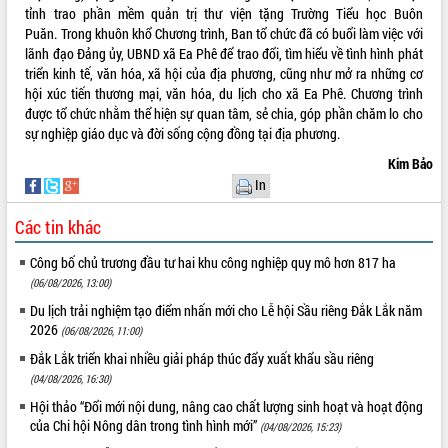
ứng để giữ vững thị trường xuất khẩu
tỉnh trao phần mềm quản trị thư viện tặng Trường Tiểu học Buôn
Diễn đàn Kinh tế tư nhân Việt Nam đột
Puăn.
Trong khuôn khổ Chương trình, Ban tổ chức đã có buổi làm việc với
phá cơ chế - Hợp tác công tư
lãnh đạo Đảng ủy, UBND xã Ea Phê để trao đổi, tìm hiểu về tình hình phát
triển kinh tế, văn hóa, xã hội của địa phương, cũng như mở ra những cơ
Đề án 06 tạo bước ngoặt đột phá trong
hội xúc tiến thương mại, văn hóa, du lịch cho xã Ea Phê.
Chương trình
cải cách hành chính tỉnh Đắk Lắk
được tổ chức nhằm thể hiện sự quan tâm, sẻ chia, góp phần chăm lo cho
Kết nối tour, đẩy mạnh chuyển đổi số
sự nghiệp giáo dục và đời sống cộng đồng tại địa phương.
để phát triển du lịch Đắk Lắk
Kim Bảo
Khởi động Dự án Đầu tư xây dựng hạ
In
tầng kỹ thuật Cụm công nghiệp Tân
Tiến
Các tin khác
Gặp mặt các cơ quan báo chí nhân Kỷ
niệm 101 năm Ngày Báo chí Cách
Công bố chủ trương đầu tư hai khu công nghiệp quy mô hơn 817 ha
mạng Việt Nam
(06/08/2026, 13:00)
Đắk Lắk sơ kết 4 năm triển khai thực
Du lịch trải nghiệm tạo điểm nhấn mới cho Lễ hội Sầu riêng Đắk Lắk năm
hiện Đề án 06 của Chính phủ
2026
(06/08/2026, 11:00)
Họp báo thông tin về Hội nghị Công bố
Đắk Lắk triển khai nhiều giải pháp thúc đẩy xuất khẩu sầu riêng
Quy hoạch và Xúc tiến đầu tư tỉnh Đắk
Lắk
(04/08/2026, 16:30)
Khơi thông điểm nghẽn, đẩy nhanh
Hội thảo “Đổi mới nội dung, nâng cao chất lượng sinh hoạt và hoạt động
giải ngân vốn khắc phục thiên tai
của Chi hội Nông dân trong tình hình mới”
(04/08/2026, 15:23)