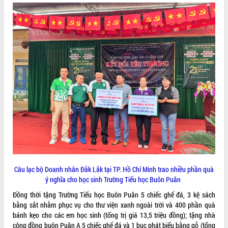
VIDEO
Lễ truy tặng danh hiệu “Bà Mẹ Việt
Nam Anh hùng” và trao Huân chương
Lao động
UBND tỉnh Đắk Lắk triển khai nhiệm
vụ 6 tháng cuối năm 2026
Câu lạc bộ Doanh nhân Đắk Lắk tại TP. Hồ Chí Minh trao nhiều phần quà
Kỳ họp thứ Hai, Hội đồng nhân dân
ý nghĩa cho học sinh Trường Tiểu học Buôn Puăn
tỉnh khóa XI quyết nghị nhiều nội dung
quan trọng
ALBUM ẢNH
Đồng thời tặng Trường Tiểu học Buôn Puăn 5 chiếc ghế đá, 3 kệ sách
Bí thư Tỉnh ủy Lương Nguyễn Minh
bằng sắt nhằm phục vụ cho thư viện xanh ngoài trời và 400 phần quà
Triết thăm, tặng quà người có công với
bánh kẹo cho các em học sinh (tổng trị giá 13,5 triệu đồng); tặng nhà
cách mạng
cộng đồng buôn Puăn A 5 chiếc ghế đá và 1 bục phát biểu bằng gỗ (tổng