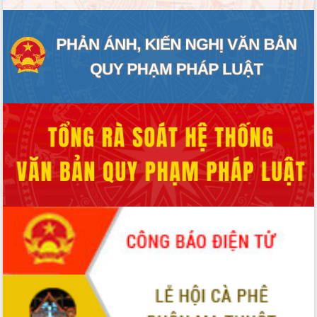
hiện nhiệm vụ quản lý tài sản công
hàng tuần
Tháo gỡ những vướng mắc, đẩy mạnh
công tác cải cách thủ tục hành chính
tại Trung tâm Phục vụ hành chính
công tỉnh
Đắk Lắk: Tôn vinh 46 giải pháp tại Hội
thi Sáng tạo Kỹ thuật 2024 - 2025
Đắk Lắk rà soát, điều chỉnh Đề án 190
về phát triển nuôi trồng thủy sản
Phó Chủ tịch UBND tỉnh Đắk Lắk
Trương Công Thái kiểm tra thực địa
Dự án cao tốc Khánh Hòa - Buôn Ma
Thuột
Định vị cà phê Việt Nam như một “di
sản sống” trong dòng chảy toàn cầu
Xây dựng nông thôn mới: Nâng cao đời
sống người dân từ những mô hình thiết
thực
Quyết liệt tháo gỡ vướng mắc, đẩy