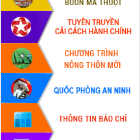
nhanh tiến độ các dự án trọng điểm
trong Khu kinh tế Nam Phú Yên
Hòn Yến phát triển du lịch gắn với bảo
tồn biển
Lấy ý kiến điều chỉnh Quy hoạch tỉnh
Đắk Lắk thời kỳ 2021-2030, tầm nhìn
đến năm 2050
Phát động chiến dịch 30 ngày đêm
giải phóng mặt bằng Tuyến đường bộ
ven biển
Đắk Lắk nỗ lực thúc đẩy tăng trưởng
kinh tế từ 10% trở lên trong Quý
II/2026
Đắk Lắk ký kết thỏa thuận hợp tác về
chuyển đổi số giai đoạn 2026 – 2030
với Tập đoàn Bưu chính Viễn thông
Việt Nam
Thứ trưởng Bộ Y tế làm việc với tỉnh
Đắk Lắk về phát triển nhân lực y tế
cho trạm y tế cấp xã
Du lịch Đắk Lắk nâng tầm trải nghiệm