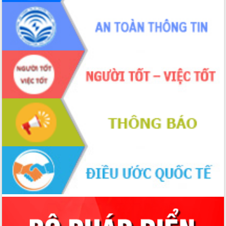
mới
Chuyển đổi số 'mở đường' cho nông
nghiệp Đắk Lắk tăng trưởng bứt phá
Triển khai đồng bộ đo đạc, lập hồ sơ
địa chính, hoàn thiện cơ sở dữ liệu đất
đai
Ứng dụng sinh trắc học - Bước tiến
trong hành trình chuyển đổi số tại Đắk
Lắk
Đắk Lắk nâng cao hiệu quả công tác
Đảng từ Sổ tay đảng viên điện tử
Đắk Lắk đẩy mạnh nuôi biển công
nghệ, hướng tới phát triển thủy sản
bền vững
Tập huấn nâng cao năng lực triển khai
chuyển đổi số cho cán bộ, công chức
cấp xã
Đắk Lắk phát động hưởng ứng Ngày
Quyền của người tiêu dùng Việt Nam
2026