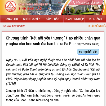
|
Vietnamese
English
TRANG CHỦ
CHÍNH QUYỀN
CÔNG DÂN
DOANH NGHIỆP
DU KHÁCH
Thứ sáu, 07/08/2026
CHÀO MỪNG ĐẾN VỚI CỔNG TH
GIỚI THIỆU
Chương trình “Kết nối yêu thương” trao nhiều phần quà
ý nghĩa cho học sinh địa bàn tại xã Ea Phê
(09/10/2025, 20:00)
LÃNH ĐẠO UBND TỈNH
Đọc bài viết
TIN TỨC SỰ KIỆN
Ngày 9/10, Hội Văn học nghệ thuật Đắk Lắk phối hợp với Câu lạc bộ
SỞ, BAN, NGÀNH
Doanh nhân Đắk Lắk tại TP. Hồ Chí Minh, Đảng ủy, UBND xã Ea Phê, Thư
viện tỉnh và Đoàn thanh niên Công an tỉnh tổ chức Chương trình “Kết nối
UBND CÁC XÃ, PHƯỜNG
yêu thương”, giao lưu và tặng quà tại Trường Tiểu học Buôn Puăn (xã Ea
Phê). Đây là hoạt động ý nghĩa nhân kỷ niệm ngày Doanh nhân Việt Nam
(13/10).
THÔNG TIN CHỈ ĐẠO ĐIỀU HÀNH
Chương trình đã diễn ra nhiều hoạt động ý nghĩa như: “Xe thư viện lưu
HỆ THỐNG VĂN BẢN
động” của Thư viện tỉnh; hoạt động tuyên truyền về Luật An toàn giao
thông của Đoàn Thanh niên Công an tỉnh.
VĂN BẢN HĐND TỈNH