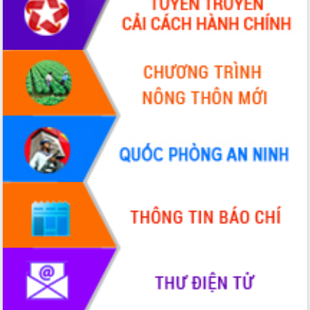
UBND tỉnh họp báo định kỳ tháng 4
năm 2026
Hội thảo khoa học “Giải pháp thúc đẩy
phát triển nền kinh tế xanh tại tỉnh
Đắk Lắk”
Tăng cường giám sát, đôn đốc thực
hiện nhiệm vụ quản lý tài sản công
hàng tuần
Tháo gỡ những vướng mắc, đẩy mạnh
công tác cải cách thủ tục hành chính
tại Trung tâm Phục vụ hành chính
công tỉnh
Đắk Lắk: Tôn vinh 46 giải pháp tại Hội
thi Sáng tạo Kỹ thuật 2024 - 2025
Đắk Lắk rà soát, điều chỉnh Đề án 190
về phát triển nuôi trồng thủy sản
Phó Chủ tịch UBND tỉnh Đắk Lắk
Trương Công Thái kiểm tra thực địa
Dự án cao tốc Khánh Hòa - Buôn Ma
Thuột