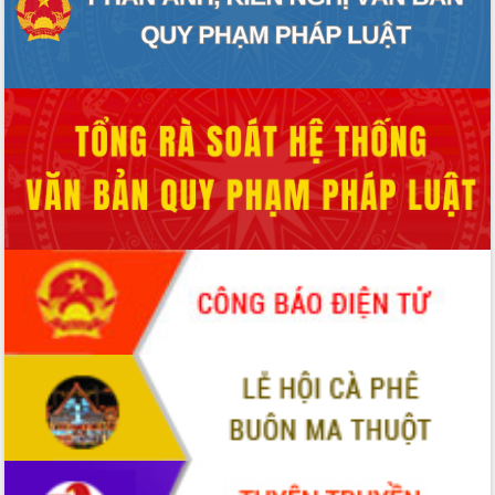
hiện Đề án 06 của Chính phủ
Họp báo thông tin về Hội nghị Công bố
Quy hoạch và Xúc tiến đầu tư tỉnh Đắk
Lắk
Khơi thông điểm nghẽn, đẩy nhanh
giải ngân vốn khắc phục thiên tai
HĐND tỉnh thông qua điều chỉnh Quy
hoạch tỉnh thời kỳ 2021-2030
Hội thảo góp ý hồ sơ điều chỉnh quy
hoạch tỉnh Đắk Lắk thời kỳ 2021-2030,
tầm nhìn đến năm 2050
Nâng cao hiệu quả hoạt động của các
doanh nghiệp nhà nước
Hội nghị triển khai kết nối mạng
truyền số liệu chuyên dùng phục vụ cơ
quan Đảng, Nhà nước
Lễ phát động chuỗi hoạt động chung
tay làm sạch môi trường
Xã Ea Kar bước chuyển mình trong
công tác cải cách hành chính mô hình
mới