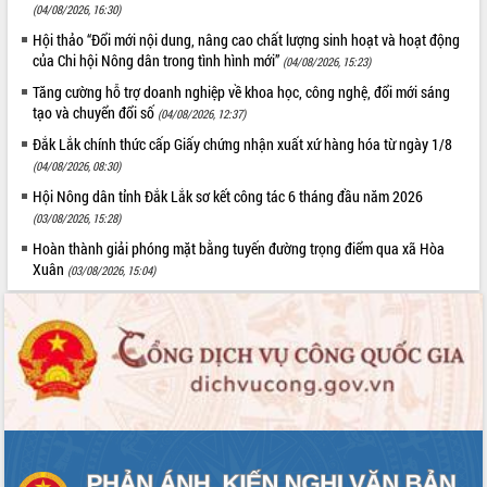
sầu riêng tại Đắk Lắk
(04/08/2026, 16:30)
Trình diễn nghệ thuật chế biến các
Hội thảo “Đổi mới nội dung, nâng cao chất lượng sinh hoạt và hoạt động
món ăn từ sầu riêng
của Chi hội Nông dân trong tình hình mới”
(04/08/2026, 15:23)
Đắk Lắk công bố Quy hoạch và xúc
Tăng cường hỗ trợ doanh nghiệp về khoa học, công nghệ, đổi mới sáng
tiến đầu tư tỉnh
tạo và chuyển đổi số
(04/08/2026, 12:37)
Ngành cá ngừ Đắk Lắk chủ động thích
Đắk Lắk chính thức cấp Giấy chứng nhận xuất xứ hàng hóa từ ngày 1/8
ứng để giữ vững thị trường xuất khẩu
(04/08/2026, 08:30)
Diễn đàn Kinh tế tư nhân Việt Nam đột
Hội Nông dân tỉnh Đắk Lắk sơ kết công tác 6 tháng đầu năm 2026
phá cơ chế - Hợp tác công tư
(03/08/2026, 15:28)
Đề án 06 tạo bước ngoặt đột phá trong
Hoàn thành giải phóng mặt bằng tuyến đường trọng điểm qua xã Hòa
cải cách hành chính tỉnh Đắk Lắk
Xuân
(03/08/2026, 15:04)
Kết nối tour, đẩy mạnh chuyển đổi số
để phát triển du lịch Đắk Lắk
Khởi động Dự án Đầu tư xây dựng hạ
tầng kỹ thuật Cụm công nghiệp Tân
Tiến
Gặp mặt các cơ quan báo chí nhân Kỷ
niệm 101 năm Ngày Báo chí Cách
mạng Việt Nam
Đắk Lắk sơ kết 4 năm triển khai thực