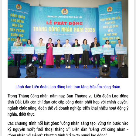
VIDEO
Trailer Lễ hội Sầu riêng Đắk Lắk năm
2026
Khám bệnh, cấp phát thuốc miễn phí
Lãnh đạo Liên đoàn Lao động tỉnh trao tặng Mái ấm công đoàn
và tặng quà người dân xã Cư Pui
Trong Tháng Công nhân năm nay, Ban Thường vụ Liên đoàn Lao động
Hội nghị UBND tỉnh Đắk Lắk thường kỳ
tỉnh Đắk Lắk còn chỉ đạo các cấp công đoàn phối hợp với chính quyền,
tháng 7/2026
ngành chức năng, đoàn thể và doanh nghiệp triển khai nhiều hoạt động ý
Lễ truy tặng danh hiệu “Bà Mẹ Việt
nghĩa, thiết thực.
ALBUM ẢNH
Nam Anh hùng” và trao Huân chương
Lao động
Các chương trình nổi bật gồm: “Công nhân sáng tạo, vững tin bước vào
kỷ nguyên mới”; “Đối thoại tháng 5”; Diễn đàn “Đảng với công nhân -
UBND tỉnh Đắk Lắk triển khai nhiệm
Công nhân với Đảng”; Chương trình “Cảm ơn người lao động”.
vụ 6 tháng cuối năm 2026