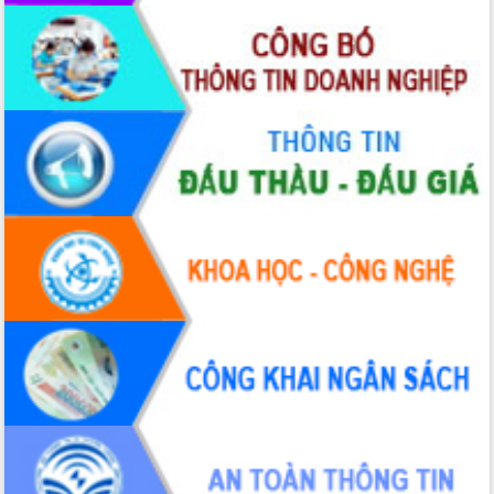
Định vị cà phê Việt Nam như một “di
sản sống” trong dòng chảy toàn cầu
Xây dựng nông thôn mới: Nâng cao đời
sống người dân từ những mô hình thiết
thực
Quyết liệt tháo gỡ vướng mắc, đẩy
nhanh tiến độ các dự án trọng điểm
trong Khu kinh tế Nam Phú Yên
Hòn Yến phát triển du lịch gắn với bảo
tồn biển
Lấy ý kiến điều chỉnh Quy hoạch tỉnh
Đắk Lắk thời kỳ 2021-2030, tầm nhìn
đến năm 2050
Phát động chiến dịch 30 ngày đêm
giải phóng mặt bằng Tuyến đường bộ
ven biển
Đắk Lắk nỗ lực thúc đẩy tăng trưởng
kinh tế từ 10% trở lên trong Quý
II/2026
Đắk Lắk ký kết thỏa thuận hợp tác về
chuyển đổi số giai đoạn 2026 – 2030