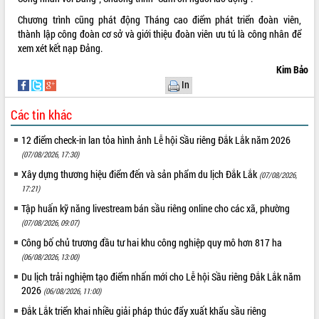
Kỳ họp thứ Hai, Hội đồng nhân dân
Chương trình cũng phát động Tháng cao điểm phát triển đoàn viên,
tỉnh khóa XI quyết nghị nhiều nội dung
thành lập công đoàn cơ sở và giới thiệu đoàn viên ưu tú là công nhân để
quan trọng
xem xét kết nạp Đảng.
Bí thư Tỉnh ủy Lương Nguyễn Minh
Kim Bảo
Triết thăm, tặng quà người có công với
In
cách mạng
LIÊN KẾT WEB
Rà soát, hoàn thiện hệ thống thiết chế
Các tin khác
văn hóa, thể thao đáp ứng yêu cầu
phát triển mới
12 điểm check-in lan tỏa hình ảnh Lễ hội Sầu riêng Đắk Lắk năm 2026
Thường trực HĐND tỉnh Đắk Lắk gặp
(07/08/2026, 17:30)
THỐNG KÊ TRUY CẬP
mặt Đoàn chuyên gia y tế TP. Hồ Chí
Xây dựng thương hiệu điểm đến và sản phẩm du lịch Đắk Lắk
(07/08/2026,
Minh
Hôm nay:
26245
17:21)
Lễ truy điệu và an táng hài cốt liệt sĩ
Tất cả:
66111913
Tập huấn kỹ năng livestream bán sầu riêng online cho các xã, phường
tại Nghĩa trang Liệt sĩ xã Sơn Hòa
(07/08/2026, 09:07)
Bàn giải pháp tháo gỡ khó khăn trong
Công bố chủ trương đầu tư hai khu công nghiệp quy mô hơn 817 ha
xuất khẩu sầu riêng và triển khai quy
(06/08/2026, 13:00)
định EUDR
Du lịch trải nghiệm tạo điểm nhấn mới cho Lễ hội Sầu riêng Đắk Lắk năm
Thứ trưởng Bộ Nông nghiệp và Môi
2026
(06/08/2026, 11:00)
trường Nguyễn Hoàng Hiệp khảo sát
vùng trồng và doanh nghiệp đóng gói
Đắk Lắk triển khai nhiều giải pháp thúc đẩy xuất khẩu sầu riêng