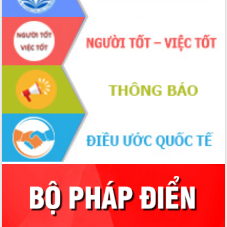
với Tập đoàn Bưu chính Viễn thông
Việt Nam
Thứ trưởng Bộ Y tế làm việc với tỉnh
Đắk Lắk về phát triển nhân lực y tế
cho trạm y tế cấp xã
Du lịch Đắk Lắk nâng tầm trải nghiệm
du khách thông qua Hệ thống cơ sở dữ
liệu và Bản đồ số
Tập huấn ứng dụng trí tuệ nhân tạo (AI)
trong thương mại điện tử năm 2026
Đoàn đại biểu Quốc hội tỉnh Đắk Lắk
trao đổi thông tin trước Kỳ họp thứ
nhất, Quốc hội khóa XVI
Quyết liệt cải cách hành chính, khơi
thông nguồn lực phát triển
Nâng cao hiệu lực, hiệu quả HĐND
tỉnh thông qua hiện đại hóa hành chính
Xã Ea Phê gắn cải cách hành chính với
chuyển đổi số
Phó Chủ tịch Thường trực UBND tỉnh