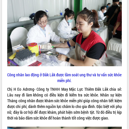
ĐIỂM TIN VĂN BẢN
QUY HOẠCH - KẾ HOẠCH
Công nhân lao động ở Đắk Lắk được tầm soát ung thư và tư vấn sức khỏe
miễn phí.
Chị H Eo Adrơng- Công ty TNHH May Mặc Lực Thiêm Đắk Lắk chia sẻ:
Lâu nay đi làm không có điều kiện đi kiểm tra sức khỏe. Nhân sự kiện
Tháng công nhân được khám sức khỏe miễn phí giúp công nhân tiết kiệm
được chi phí, dành thêm nguồn lực chăm lo cho gia đình. Đặc biệt với phụ
nữ, đây là cơ hội để được khám, phát hiện sớm bệnh tật. Từ đó điều trị kịp
thời và bảo đảm sức khỏe để hoàn thành tốt công việc được giao.