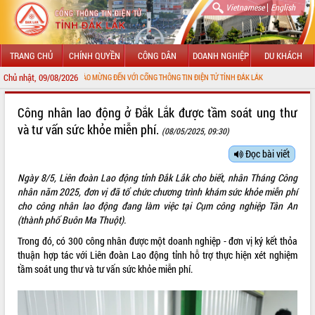
|
Vietnamese
English
TRANG CHỦ
CHÍNH QUYỀN
CÔNG DÂN
DOANH NGHIỆP
DU KHÁCH
Chủ nhật, 09/08/2026
CHÀO MỪNG ĐẾN VỚI CỔNG THÔNG TIN ĐIỆN TỬ TỈNH ĐẮK LẮK
GIỚI THIỆU
Công nhân lao động ở Đắk Lắk được tầm soát ung thư
và tư vấn sức khỏe miễn phí.
(08/05/2025, 09:30)
LÃNH ĐẠO UBND TỈNH
Đọc bài viết
TIN TỨC SỰ KIỆN
Ngày 8/5, Liên đoàn Lao động tỉnh Đắk Lắk cho biết, nhân Tháng Công
SỞ, BAN, NGÀNH
nhân năm 2025, đơn vị đã tổ chức chương trình khám sức khỏe miễn phí
cho công nhân lao động đang làm việc tại Cụm công nghiệp Tân An
UBND CÁC XÃ, PHƯỜNG
(thành phố Buôn Ma Thuột).
Trong đó, có 300 công nhân được một doanh nghiệp - đơn vị ký kết thỏa
THÔNG TIN CHỈ ĐẠO ĐIỀU HÀNH
thuận hợp tác với Liên đoàn Lao động tỉnh hỗ trợ thực hiện xét nghiệm
tầm soát ung thư và tư vấn sức khỏe miễn phí.
HỆ THỐNG VĂN BẢN
VĂN BẢN HĐND TỈNH