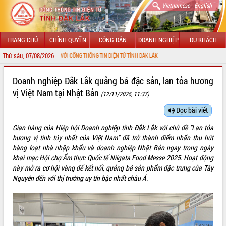
|
Vietnamese
English
TRANG CHỦ
CHÍNH QUYỀN
CÔNG DÂN
DOANH NGHIỆP
DU KHÁCH
Thứ sáu, 07/08/2026
 MỪNG ĐẾN VỚI CỔNG THÔNG TIN ĐIỆN TỬ TỈNH ĐẮK LẮK
GIỚI THIỆU
Doanh nghiệp Đắk Lắk quảng bá đặc sản, lan tỏa hương
vị Việt Nam tại Nhật Bản
(12/11/2025, 11:37)
LÃNH ĐẠO UBND TỈNH
Đọc bài viết
TIN TỨC SỰ KIỆN
Gian hàng của Hiệp hội Doanh nghiệp tỉnh Đắk Lắk với chủ đề "Lan tỏa
SỞ, BAN, NGÀNH
hương vị tinh túy nhất của Việt Nam" đã trở thành điểm nhấn thu hút
hàng loạt nhà nhập khẩu và doanh nghiệp Nhật Bản ngay trong ngày
UBND CÁC XÃ, PHƯỜNG
khai mạc Hội chợ Ẩm thực Quốc tế Niigata Food Messe 2025. Hoạt động
này mở ra cơ hội vàng để kết nối, quảng bá sản phẩm đặc trưng của Tây
Nguyên đến với thị trường uy tín bậc nhất châu Á.
THÔNG TIN CHỈ ĐẠO ĐIỀU HÀNH
HỆ THỐNG VĂN BẢN
VĂN BẢN HĐND TỈNH