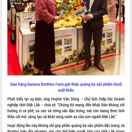
món ăn từ sầu riêng
Đắk Lắk công bố Quy hoạch và xúc
tiến đầu tư tỉnh
Ngành cá ngừ Đắk Lắk chủ động thích
ứng để giữ vững thị trường xuất khẩu
Diễn đàn Kinh tế tư nhân Việt Nam đột
phá cơ chế - Hợp tác công tư
Đề án 06 tạo bước ngoặt đột phá trong
cải cách hành chính tỉnh Đắk Lắk
Kết nối tour, đẩy mạnh chuyển đổi số
để phát triển du lịch Đắk Lắk
Khởi động Dự án Đầu tư xây dựng hạ
tầng kỹ thuật Cụm công nghiệp Tân
Gian hàng Banana Brothers Farm giới thiệu quảng bá sản phẩm chuối
Tiến
xuất khẩu
Gặp mặt các cơ quan báo chí nhân Kỷ
Phát biểu tại sự kiện, ông Huỳnh Văn Dũng – Chủ tịch Hiệp hội Doanh
niệm 101 năm Ngày Báo chí Cách
nghiệp tỉnh Đắk Lắk – chia sẻ: “Chúng tôi mang đến Nhật Bản không chỉ
mạng Việt Nam
hương vị cà phê, ca cao và nông sản đặc trưng, mà còn mang theo tinh
Đắk Lắk sơ kết 4 năm triển khai thực
thần cởi mở, sáng tạo và khát vọng vươn xa của con người Đắk Lắk.”
hiện Đề án 06 của Chính phủ
Hoạt động lần này không chỉ góp phần quảng bá sản phẩm đặc trưng và
Họp báo thông tin về Hội nghị Công bố
thương hiệu địa phương, mà còn thể hiện quyết tâm của Đắk Lắk trong