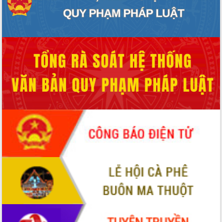
Thứ trưởng Bộ Y tế làm việc với tỉnh
Đắk Lắk về phát triển nhân lực y tế
cho trạm y tế cấp xã
Du lịch Đắk Lắk nâng tầm trải nghiệm
du khách thông qua Hệ thống cơ sở dữ
liệu và Bản đồ số
Tập huấn ứng dụng trí tuệ nhân tạo (AI)
trong thương mại điện tử năm 2026
Đoàn đại biểu Quốc hội tỉnh Đắk Lắk
trao đổi thông tin trước Kỳ họp thứ
nhất, Quốc hội khóa XVI
Quyết liệt cải cách hành chính, khơi
thông nguồn lực phát triển
Nâng cao hiệu lực, hiệu quả HĐND
tỉnh thông qua hiện đại hóa hành chính
Xã Ea Phê gắn cải cách hành chính với
chuyển đổi số
Phó Chủ tịch Thường trực UBND tỉnh
Hồ Thị Nguyên Thảo làm việc tại Trung
tâm Phục vụ hành chính công xã Ea
Phê