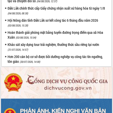
tạo và chuyển đổi số
(04/08/2026, 12:37)
Xây dựng nông thôn mới: Nâng cao đời
sống người dân từ những mô hình thiết
Đắk Lắk chính thức cấp Giấy chứng nhận xuất xứ hàng hóa từ ngày 1/8
thực
(04/08/2026, 08:30)
Quyết liệt tháo gỡ vướng mắc, đẩy
Hội Nông dân tỉnh Đắk Lắk sơ kết công tác 6 tháng đầu năm 2026
nhanh tiến độ các dự án trọng điểm
(03/08/2026, 15:28)
trong Khu kinh tế Nam Phú Yên
Hoàn thành giải phóng mặt bằng tuyến đường trọng điểm qua xã Hòa
Hòn Yến phát triển du lịch gắn với bảo
Xuân
(03/08/2026, 15:04)
tồn biển
Khảo sát xây dựng tour trải nghiệm, thưởng thức sầu riêng tại vườn
Lấy ý kiến điều chỉnh Quy hoạch tỉnh
(31/07/2026, 14:57)
Đắk Lắk thời kỳ 2021-2030, tầm nhìn
đến năm 2050
Hơn 200 cán bộ cơ sở được bồi dưỡng nghiệp vụ công tác tín ngưỡng,
tôn giáo
(30/07/2026, 14:00)
Phát động chiến dịch 30 ngày đêm
giải phóng mặt bằng Tuyến đường bộ
ven biển
Đắk Lắk nỗ lực thúc đẩy tăng trưởng
kinh tế từ 10% trở lên trong Quý
II/2026
Đắk Lắk ký kết thỏa thuận hợp tác về
chuyển đổi số giai đoạn 2026 – 2030
với Tập đoàn Bưu chính Viễn thông
Việt Nam