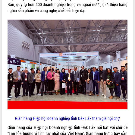
Bản, quy tụ hơn 400 doanh nghiệp trong và ngoài nước, giới thiệu hàng
VIDEO
nghìn sản phẩm và công nghệ chế biến hiện đại.
Khám bệnh, cấp phát thuốc miễn phí
và tặng quà người dân xã Cư Pui
Hội nghị UBND tỉnh Đắk Lắk thường kỳ
tháng 7/2026
Lễ truy tặng danh hiệu “Bà Mẹ Việt
Nam Anh hùng” và trao Huân chương
Lao động
ALBUM ẢNH
UBND tỉnh Đắk Lắk triển khai nhiệm
Gian hàng Hiệp hội doanh nghiệp tỉnh Đắk Lắk tham gia hội chợ
vụ 6 tháng cuối năm 2026
Gian hàng của Hiệp hội Doanh nghiệp tỉnh Đắk Lắk nổi bật với chủ đề
Kỳ họp thứ Hai, Hội đồng nhân dân
“Lan tỏa hương vị tinh túy nhất của Việt Nam”. Gian hàng trưng bày gần
tỉnh khóa XI quyết nghị nhiều nội dung