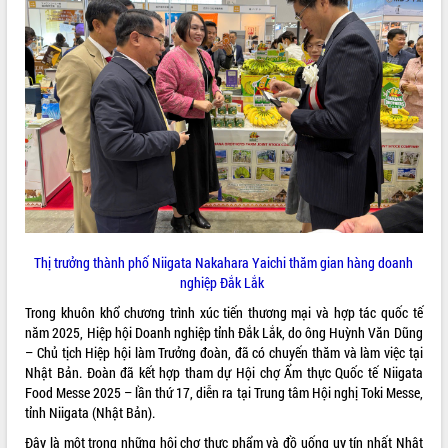
ĐIỂM TIN VĂN BẢN
QUY HOẠCH - KẾ HOẠCH
Thị trưởng thành phố Niigata Nakahara Yaichi thăm gian hàng doanh
nghiệp Đắk Lắk
Trong khuôn khổ chương trình xúc tiến thương mại và hợp tác quốc tế
năm 2025, Hiệp hội Doanh nghiệp tỉnh Đắk Lắk, do ông Huỳnh Văn Dũng
– Chủ tịch Hiệp hội làm Trưởng đoàn, đã có chuyến thăm và làm việc tại
Nhật Bản. Đoàn đã kết hợp tham dự Hội chợ Ẩm thực Quốc tế Niigata
Food Messe 2025 – lần thứ 17, diễn ra tại Trung tâm Hội nghị Toki Messe,
tỉnh Niigata (Nhật Bản).
Đây là một trong những hội chợ thực phẩm và đồ uống uy tín nhất Nhật