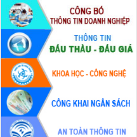
cấp xã
Đắk Lắk phát động hưởng ứng Ngày
Quyền của người tiêu dùng Việt Nam
2026
Đẩy mạnh cải cách hành chính, quyết
tâm đạt được mục tiêu tăng trưởng
hai con số trong năm 2026
Tổ chức trang trọng Lễ hội Đền thờ
Lương Văn Chánh năm 2026
Phó Bí thư Tỉnh ủy Đắk Lắk Đỗ Hữu
Huy giữ chức Bí thư Đảng ủy Ủy Ban
Nhân dân tỉnh
Bệnh án điện tử thúc đẩy chuyển đổi
số y tế tại Đắk Lắk
Chuyển đổi số thư viện: Mở rộng
không gian tri thức trong thời đại số
Đánh giá, rút kinh nghiệm công tác tổ
chức diễn tập trước ngày bầu cử
Chương trình “Gặp gỡ hữu nghị –
Friendship Meeting New Year 2026”