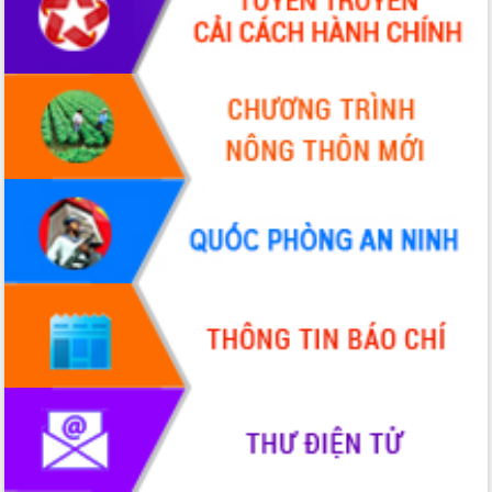
Xây dựng nền hành chính số đồng
hành cùng nông dân dân, doanh nghiệp
Giai đoạn 2026-2030, Đắk Lắk phấn
đấu có 77% xã đạt chuẩn nông thôn
mới
Chuyển đổi số 'mở đường' cho nông
nghiệp Đắk Lắk tăng trưởng bứt phá
Triển khai đồng bộ đo đạc, lập hồ sơ
địa chính, hoàn thiện cơ sở dữ liệu đất
đai
Ứng dụng sinh trắc học - Bước tiến
trong hành trình chuyển đổi số tại Đắk
Lắk
Đắk Lắk nâng cao hiệu quả công tác
Đảng từ Sổ tay đảng viên điện tử
Đắk Lắk đẩy mạnh nuôi biển công
nghệ, hướng tới phát triển thủy sản
bền vững
Tập huấn nâng cao năng lực triển khai
chuyển đổi số cho cán bộ, công chức