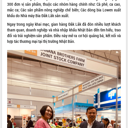
300 đơn vị sản phẩm, thuộc các nhóm hàng chính như: Cà phê, ca cao,
quan trọng
mắc ca; Các sản phẩm nông nghiệp chế biến; Các dòng bia Lowen xuất
Bí thư Tỉnh ủy Lương Nguyễn Minh
khẩu do Nhà máy Bia Đắk Lắk sản xuất.
Triết thăm, tặng quà người có công với
cách mạng
Ngay trong ngày khai mạc, gian hàng Đắk Lắk đã đón nhiều lượt khách
tham quan, doanh nghiệp và nhà nhập khẩu Nhật Bản đến tìm hiểu, trao
Rà soát, hoàn thiện hệ thống thiết chế
đổi và trải nghiệm sản phẩm. Điều này mở ra cơ hội quảng bá, kết nối và
văn hóa, thể thao đáp ứng yêu cầu
LIÊN KẾT WEB
hợp tác thương mại tại thị trường Nhật Bản.
phát triển mới
Thường trực HĐND tỉnh Đắk Lắk gặp
mặt Đoàn chuyên gia y tế TP. Hồ Chí
Minh
THỐNG KÊ TRUY CẬP
Lễ truy điệu và an táng hài cốt liệt sĩ
tại Nghĩa trang Liệt sĩ xã Sơn Hòa
Hôm nay:
23391
Bàn giải pháp tháo gỡ khó khăn trong
Tất cả:
66036131
xuất khẩu sầu riêng và triển khai quy
định EUDR
Thứ trưởng Bộ Nông nghiệp và Môi
trường Nguyễn Hoàng Hiệp khảo sát
vùng trồng và doanh nghiệp đóng gói
sầu riêng tại Đắk Lắk
Trình diễn nghệ thuật chế biến các