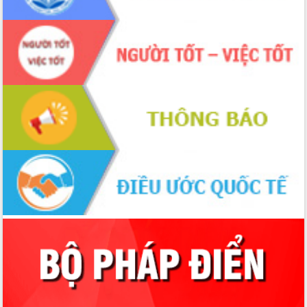
Bầu cử Quốc hội và HĐND: Cử tri Đắk
Lắk gửi gắm niềm tin, kỳ vọng vào lá
phiếu
Đắk Lắk sẵn sàng các điều kiện cho
Ngày hội bầu cử đại biểu Quốc hội
khóa XVI và HĐND các cấp nhiệm kỳ
2026-2031
Đảm bảo cuộc bầu cử đại biểu Quốc
hội và đại biểu HĐND các cấp diễn ra
an toàn, hiệu quả, đúng quy định
Thủ tướng Chính phủ Phạm Minh Chính
kiểm tra, chỉ đạo hoàn thành các dự
án cao tốc và thăm khu tái định cư tại
Đắk Lắk
Sôi nổi Hội đua ngựa truyền thống Gò
Thì Thùng mừng Xuân Bính Ngọ 2026
Lãnh đạo tỉnh dâng hương tưởng niệm
tại Đập Đồng Cam đầu Xuân Bính Ngọ
Ngành nông nghiệp phấn đấu tăng
trưởng đạt 5,86% trong năm 2026
UBND tỉnh Đắk Lắk triển khai công tác