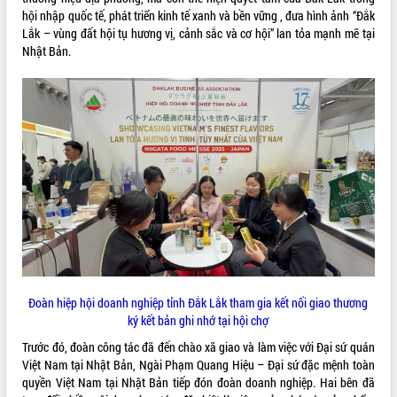
Quy hoạch và Xúc tiến đầu tư tỉnh Đắk
hội nhập quốc tế, phát triển kinh tế xanh và bền vững , đưa hình ảnh “Đắk
Lắk
Lắk – vùng đất hội tụ hương vị, cảnh sắc và cơ hội” lan tỏa mạnh mẽ tại
Khơi thông điểm nghẽn, đẩy nhanh
Nhật Bản.
giải ngân vốn khắc phục thiên tai
HĐND tỉnh thông qua điều chỉnh Quy
hoạch tỉnh thời kỳ 2021-2030
Hội thảo góp ý hồ sơ điều chỉnh quy
hoạch tỉnh Đắk Lắk thời kỳ 2021-2030,
tầm nhìn đến năm 2050
Nâng cao hiệu quả hoạt động của các
doanh nghiệp nhà nước
Hội nghị triển khai kết nối mạng
truyền số liệu chuyên dùng phục vụ cơ
quan Đảng, Nhà nước
Lễ phát động chuỗi hoạt động chung
tay làm sạch môi trường
Đoàn hiệp hội doanh nghiệp tỉnh Đắk Lắk tham gia kết nối giao thương
Xã Ea Kar bước chuyển mình trong
ký kết bản ghi nhớ tại hội chợ
công tác cải cách hành chính mô hình
Trước đó, đoàn công tác đã đến chào xã giao và làm việc với Đại sứ quán
mới
Việt Nam tại Nhật Bản, Ngài Phạm Quang Hiệu – Đại sứ đặc mệnh toàn
UBND tỉnh họp báo định kỳ tháng 4
quyền Việt Nam tại Nhật Bản tiếp đón đoàn doanh nghiệp. Hai bên đã
năm 2026