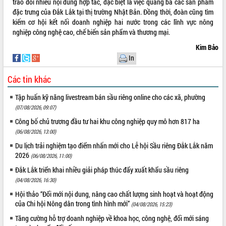
trao đổi nhiều nội dung hợp tác, đặc biệt là việc quảng bá các sản phẩm
Hội thảo khoa học “Giải pháp thúc đẩy
đặc trưng của Đắk Lắk tại thị trường Nhật Bản. Đồng thời, đoàn cũng tìm
phát triển nền kinh tế xanh tại tỉnh
kiếm cơ hội kết nối doanh nghiệp hai nước trong các lĩnh vực nông
Đắk Lắk”
nghiệp công nghệ cao, chế biến sản phẩm và thương mại.
Tăng cường giám sát, đôn đốc thực
Kim Bảo
hiện nhiệm vụ quản lý tài sản công
In
hàng tuần
Tháo gỡ những vướng mắc, đẩy mạnh
Các tin khác
công tác cải cách thủ tục hành chính
tại Trung tâm Phục vụ hành chính
Tập huấn kỹ năng livestream bán sầu riêng online cho các xã, phường
công tỉnh
(07/08/2026, 09:07)
Đắk Lắk: Tôn vinh 46 giải pháp tại Hội
Công bố chủ trương đầu tư hai khu công nghiệp quy mô hơn 817 ha
thi Sáng tạo Kỹ thuật 2024 - 2025
(06/08/2026, 13:00)
Đắk Lắk rà soát, điều chỉnh Đề án 190
Du lịch trải nghiệm tạo điểm nhấn mới cho Lễ hội Sầu riêng Đắk Lắk năm
về phát triển nuôi trồng thủy sản
2026
(06/08/2026, 11:00)
Phó Chủ tịch UBND tỉnh Đắk Lắk
Đắk Lắk triển khai nhiều giải pháp thúc đẩy xuất khẩu sầu riêng
Trương Công Thái kiểm tra thực địa
(04/08/2026, 16:30)
Dự án cao tốc Khánh Hòa - Buôn Ma
Hội thảo “Đổi mới nội dung, nâng cao chất lượng sinh hoạt và hoạt động
Thuột
của Chi hội Nông dân trong tình hình mới”
(04/08/2026, 15:23)
Định vị cà phê Việt Nam như một “di
sản sống” trong dòng chảy toàn cầu
Tăng cường hỗ trợ doanh nghiệp về khoa học, công nghệ, đổi mới sáng