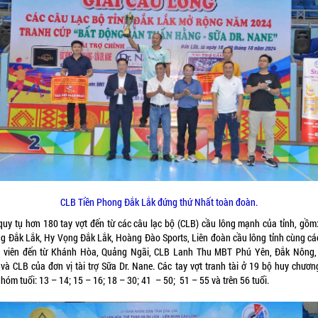
CLB Tiền Phong Đắk Lắk đứng thứ Nhất toàn đoàn.
 quy tụ hơn 180 tay vợt đến từ các câu lạc bộ (CLB) cầu lông mạnh của tỉnh, gồm:
g Đắk Lắk, Hy Vọng Đắk Lắk, Hoàng Đào Sports, Liên đoàn cầu lông tỉnh cùng cá
 viên đến từ Khánh Hòa, Quảng Ngãi, CLB Lanh Thu MBT Phú Yên, Đắk Nông,
 và CLB của đơn vị tài trợ Sữa Dr. Nane. Các tay vợt tranh tài ở 19 bộ huy chươn
hóm tuổi: 13 – 14; 15 – 16; 18 – 30; 41 – 50; 51 – 55 và trên 56 tuổi.