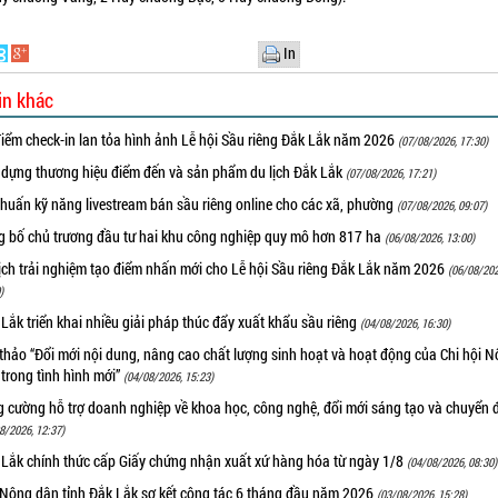
In
in khác
iểm check-in lan tỏa hình ảnh Lễ hội Sầu riêng Đắk Lắk năm 2026
(07/08/2026, 17:30)
 dựng thương hiệu điểm đến và sản phẩm du lịch Đắk Lắk
(07/08/2026, 17:21)
huấn kỹ năng livestream bán sầu riêng online cho các xã, phường
(07/08/2026, 09:07)
g bố chủ trương đầu tư hai khu công nghiệp quy mô hơn 817 ha
(06/08/2026, 13:00)
ịch trải nghiệm tạo điểm nhấn mới cho Lễ hội Sầu riêng Đắk Lắk năm 2026
(06/08/202
)
Lắk triển khai nhiều giải pháp thúc đẩy xuất khẩu sầu riêng
(04/08/2026, 16:30)
thảo “Đổi mới nội dung, nâng cao chất lượng sinh hoạt và hoạt động của Chi hội 
trong tình hình mới”
(04/08/2026, 15:23)
 cường hỗ trợ doanh nghiệp về khoa học, công nghệ, đổi mới sáng tạo và chuyển đ
8/2026, 12:37)
 Lắk chính thức cấp Giấy chứng nhận xuất xứ hàng hóa từ ngày 1/8
(04/08/2026, 08:30)
 Nông dân tỉnh Đắk Lắk sơ kết công tác 6 tháng đầu năm 2026
(03/08/2026, 15:28)