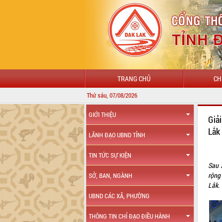
TRANG CHỦ
CH
Thứ sáu, 07/08/2026
GIỚI THIỆU
Giả
Lắk
LÃNH ĐẠO UBND TỈNH
TIN TỨC SỰ KIỆN
Sau 
rộng
SỞ, BAN, NGÀNH
Lắk.
UBND CÁC XÃ, PHƯỜNG
THÔNG TIN CHỈ ĐẠO ĐIỀU HÀNH