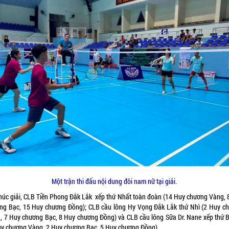
Một trận thi đấu nội dung đôi nam nữ tại giải.
thúc giải, CLB Tiền Phong Đắk Lắk xếp thứ Nhất toàn đoàn (14 Huy chương Vàng, 
ng Bạc, 15 Huy chương Đồng); CLB cầu lông Hy Vọng Đắk Lắk thứ Nhì (2 Huy c
, 7 Huy chương Bạc, 8 Huy chương Đồng) và CLB cầu lông Sữa Dr. Nane xếp thứ B
uy chương Vàng, 2 Huy chương Bạc, 5 Huy chương Đồng).