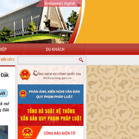
|
Vietnamese
English
IỆP
DU KHÁCH
ÔNG TIN ĐIỆN TỬ TỈNH ĐẮK LẮK
 Đắk
viết
ắk mở
g Đắk