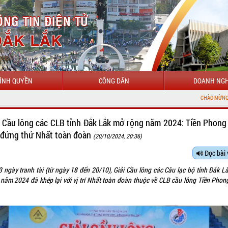
ÍNH QUYỀN
CÔNG DÂN
DOANH NGH
CHÀO MỪNG ĐẾN VỚI CỔNG TH
i Cầu lông các CLB tỉnh Đắk Lắk mở rộng năm 2024: Tiền Phong
 đứng thứ Nhất toàn đoàn
(20/10/2024, 20:36)
Đọc bài 
3 ngày tranh tài (từ ngày 18 đến 20/10), Giải Cầu lông các Câu lạc bộ tỉnh Đắk L
 năm 2024 đã khép lại với vị trí Nhất toàn đoàn thuộc về CLB cầu lông Tiền Phon