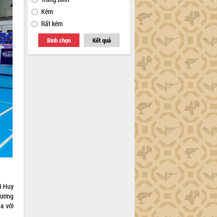
Kém
Rất kém
Bình chọn
Kết quả
8 Huy
hương
a với