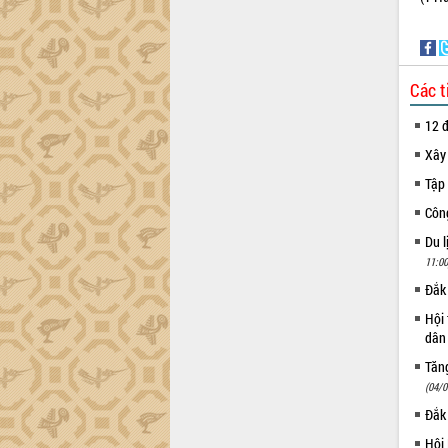
trường Nguyễn Hoàng Hiệp khảo sát
vùng trồng và doanh nghiệp đóng gói
sầu riêng tại Đắk Lắk
Trình diễn nghệ thuật chế biến các
Các t
món ăn từ sầu riêng
Đắk Lắk công bố Quy hoạch và xúc
12 đ
tiến đầu tư tỉnh
Xây
Ngành cá ngừ Đắk Lắk chủ động thích
ứng để giữ vững thị trường xuất khẩu
Tập 
Diễn đàn Kinh tế tư nhân Việt Nam đột
Côn
phá cơ chế - Hợp tác công tư
Du l
Đề án 06 tạo bước ngoặt đột phá trong
11:00
cải cách hành chính tỉnh Đắk Lắk
Đắk 
Kết nối tour, đẩy mạnh chuyển đổi số
để phát triển du lịch Đắk Lắk
Hội 
dân 
Khởi động Dự án Đầu tư xây dựng hạ
tầng kỹ thuật Cụm công nghiệp Tân
Tăng
Tiến
(04/0
Gặp mặt các cơ quan báo chí nhân Kỷ
Đắk
niệm 101 năm Ngày Báo chí Cách
Hội
mạng Việt Nam