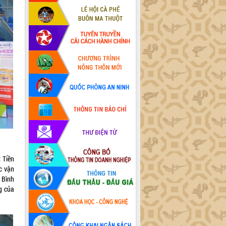
 Tiền
c vận
 Bình
g của