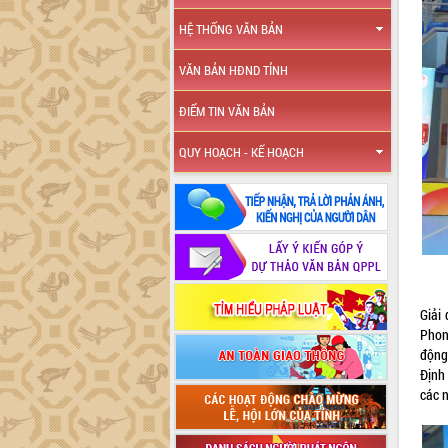
HỆ THỐNG VĂN BẢN
VĂN BẢN HĐND TỈNH
ĐIỂM TIN VĂN BẢN
QUY HOẠCH - KẾ HOẠCH
Giải
Phon
động
Định
các n