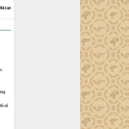
Bá Lục
6,
Nông
ổi số