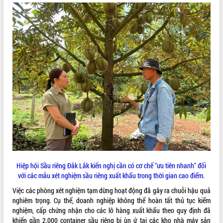
ĐIỂM TIN VĂN BẢN
QUY HOẠCH - KẾ HOẠCH
Hiệp hội Sầu riêng Đắk Lắk kiến nghị cần có cơ chế "ưu tiên nhanh" đối
với các mẫu xét nghiệm sầu riêng xuất khẩu trong thời gian cao điểm.
Việc các phòng xét nghiệm tạm dừng hoạt động đã gây ra chuỗi hậu quả
nghiêm trọng. Cụ thể, doanh nghiệp không thể hoàn tất thủ tục kiểm
nghiệm, cấp chứng nhận cho các lô hàng xuất khẩu theo quy định đã
khiến gần 2.000 container sầu riêng bị ùn ứ tại các kho nhà máy sản