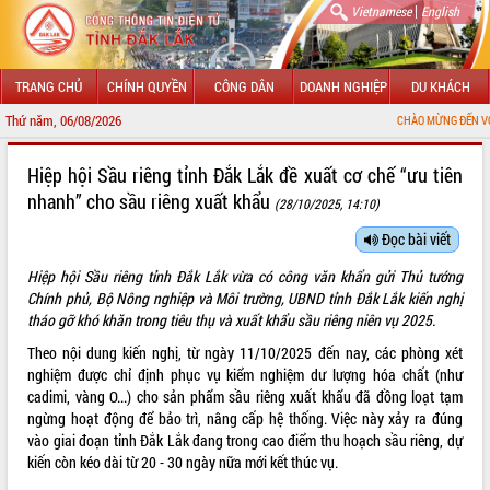
|
Vietnamese
English
TRANG CHỦ
CHÍNH QUYỀN
CÔNG DÂN
DOANH NGHIỆP
DU KHÁCH
Thứ năm, 06/08/2026
CHÀO MỪNG ĐẾN VỚI CỔNG T
GIỚI THIỆU
Hiệp hội Sầu riêng tỉnh Đắk Lắk đề xuất cơ chế “ưu tiên
nhanh” cho sầu riêng xuất khẩu
(28/10/2025, 14:10)
LÃNH ĐẠO UBND TỈNH
Đọc bài viết
TIN TỨC SỰ KIỆN
Hiệp hội Sầu riêng tỉnh Đắk Lắk vừa có công văn khẩn gửi Thủ tướng
SỞ, BAN, NGÀNH
Chính phủ, Bộ Nông nghiệp và Môi trường, UBND tỉnh Đắk Lắk kiến nghị
tháo gỡ khó khăn trong tiêu thụ và xuất khẩu sầu riêng niên vụ 2025.
UBND CÁC XÃ, PHƯỜNG
Theo nội dung kiến nghị, từ ngày 11/10/2025 đến nay, các phòng xét
nghiệm được chỉ định phục vụ kiểm nghiệm dư lượng hóa chất (như
THÔNG TIN CHỈ ĐẠO ĐIỀU HÀNH
cadimi, vàng O...) cho sản phẩm sầu riêng xuất khẩu đã đồng loạt tạm
ngừng hoạt động để bảo trì, nâng cấp hệ thống. Việc này xảy ra đúng
HỆ THỐNG VĂN BẢN
vào giai đoạn tỉnh Đắk Lắk đang trong cao điểm thu hoạch sầu riêng, dự
kiến còn kéo dài từ 20 - 30 ngày nữa mới kết thúc vụ.
VĂN BẢN HĐND TỈNH