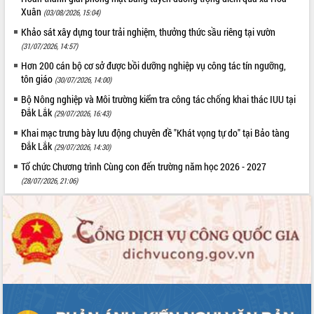
hiện Đề án 06 của Chính phủ
Xuân
(03/08/2026, 15:04)
Họp báo thông tin về Hội nghị Công bố
Khảo sát xây dựng tour trải nghiệm, thưởng thức sầu riêng tại vườn
Quy hoạch và Xúc tiến đầu tư tỉnh Đắk
(31/07/2026, 14:57)
Lắk
Hơn 200 cán bộ cơ sở được bồi dưỡng nghiệp vụ công tác tín ngưỡng,
Khơi thông điểm nghẽn, đẩy nhanh
tôn giáo
(30/07/2026, 14:00)
giải ngân vốn khắc phục thiên tai
Bộ Nông nghiệp và Môi trường kiểm tra công tác chống khai thác IUU tại
HĐND tỉnh thông qua điều chỉnh Quy
Đắk Lắk
(29/07/2026, 16:43)
hoạch tỉnh thời kỳ 2021-2030
Khai mạc trưng bày lưu động chuyên đề "Khát vọng tự do" tại Bảo tàng
Hội thảo góp ý hồ sơ điều chỉnh quy
Đắk Lắk
hoạch tỉnh Đắk Lắk thời kỳ 2021-2030,
(29/07/2026, 14:30)
tầm nhìn đến năm 2050
Tổ chức Chương trình Cùng con đến trường năm học 2026 - 2027
Nâng cao hiệu quả hoạt động của các
(28/07/2026, 21:06)
doanh nghiệp nhà nước
Hội nghị triển khai kết nối mạng
truyền số liệu chuyên dùng phục vụ cơ
quan Đảng, Nhà nước
Lễ phát động chuỗi hoạt động chung
tay làm sạch môi trường
Xã Ea Kar bước chuyển mình trong
công tác cải cách hành chính mô hình