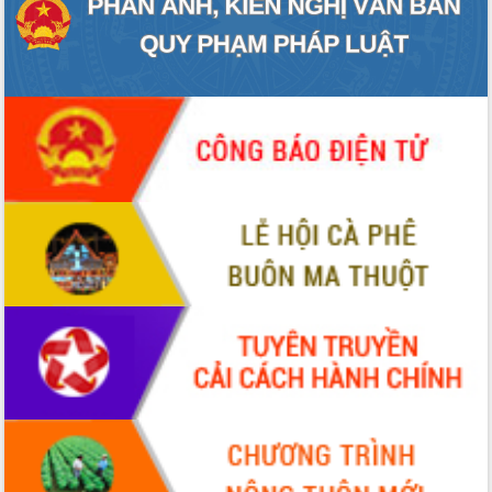
mới
UBND tỉnh họp báo định kỳ tháng 4
năm 2026
Hội thảo khoa học “Giải pháp thúc đẩy
phát triển nền kinh tế xanh tại tỉnh
Đắk Lắk”
Tăng cường giám sát, đôn đốc thực
hiện nhiệm vụ quản lý tài sản công
hàng tuần
Tháo gỡ những vướng mắc, đẩy mạnh
công tác cải cách thủ tục hành chính
tại Trung tâm Phục vụ hành chính
công tỉnh
Đắk Lắk: Tôn vinh 46 giải pháp tại Hội
thi Sáng tạo Kỹ thuật 2024 - 2025
Đắk Lắk rà soát, điều chỉnh Đề án 190
về phát triển nuôi trồng thủy sản
Phó Chủ tịch UBND tỉnh Đắk Lắk
Trương Công Thái kiểm tra thực địa
Dự án cao tốc Khánh Hòa - Buôn Ma
Thuột