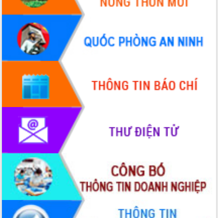
Định vị cà phê Việt Nam như một “di
sản sống” trong dòng chảy toàn cầu
Xây dựng nông thôn mới: Nâng cao đời
sống người dân từ những mô hình thiết
thực
Quyết liệt tháo gỡ vướng mắc, đẩy
nhanh tiến độ các dự án trọng điểm
trong Khu kinh tế Nam Phú Yên
Hòn Yến phát triển du lịch gắn với bảo
tồn biển
Lấy ý kiến điều chỉnh Quy hoạch tỉnh
Đắk Lắk thời kỳ 2021-2030, tầm nhìn
đến năm 2050
Phát động chiến dịch 30 ngày đêm
giải phóng mặt bằng Tuyến đường bộ
ven biển
Đắk Lắk nỗ lực thúc đẩy tăng trưởng
kinh tế từ 10% trở lên trong Quý
II/2026
Đắk Lắk ký kết thỏa thuận hợp tác về