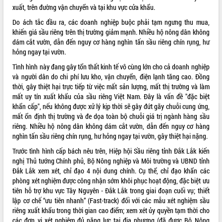
xuất, trên đường vận chuyển và tại khu vực cửa khẩu.
VIDEO
Do ách tắc đầu ra, các doanh nghiệp buộc phải tạm ngưng thu mua,
Loading the player...
khiến giá sầu riêng trên thị trường giảm mạnh. Nhiều hộ nông dân không
dám cắt vườn, dẫn đến nguy cơ hàng nghìn tấn sầu riêng chín rụng, hư
Bí thư Tỉnh ủy Lương Nguyễn Minh
hỏng ngay tại vườn.
Triết thăm, tặng quà người có công với
Tình hình này đang gây tổn thất kinh tế vô cùng lớn cho cả doanh nghiệp
cách mạng
và người dân do chi phí lưu kho, vận chuyển, điện lạnh tăng cao. Đồng
Rà soát, hoàn thiện hệ thống thiết chế
thời, gây thiệt hại trực tiếp từ việc mất sản lượng, mất thị trường và làm
văn hóa, thể thao đáp ứng yêu cầu
mất uy tín xuất khẩu của sầu riêng Việt Nam. Đây là vấn đề "đặc biệt
phát triển mới
khẩn cấp", nếu không được xử lý kịp thời sẽ gây đứt gãy chuỗi cung ứng,
Thường trực HĐND tỉnh Đắk Lắk gặp
mất ổn định thị trường và đe dọa toàn bộ chuỗi giá trị ngành hàng sầu
mặt Đoàn chuyên gia y tế TP. Hồ Chí
ALBUM ẢNH
riêng. Nhiều hộ nông dân không dám cắt vườn, dẫn đến nguy cơ hàng
Minh
nghìn tấn sầu riêng chín rụng, hư hỏng ngay tại vườn, gây thiệt hại nặng.
Lễ truy điệu và an táng hài cốt liệt sĩ
Trước tình hình cấp bách nêu trên, Hiệp hội Sầu riêng tỉnh Đắk Lắk kiến
tại Nghĩa trang Liệt sĩ xã Sơn Hòa
nghị Thủ tướng Chính phủ, Bộ Nông nghiệp và Môi trường và UBND tỉnh
Bàn giải pháp tháo gỡ khó khăn trong
Đắk Lắk xem xét, chỉ đạo 4 nội dung chính. Cụ thể, chỉ đạo khẩn các
xuất khẩu sầu riêng và triển khai quy
phòng xét nghiệm được công nhận sớm khôi phục hoạt động, đặc biệt ưu
định EUDR
tiên hỗ trợ khu vực Tây Nguyên - Đắk Lắk trong giai đoạn cuối vụ; thiết
Thứ trưởng Bộ Nông nghiệp và Môi
lập cơ chế “ưu tiên nhanh” (Fast-track) đối với các mẫu xét nghiệm sầu
trường Nguyễn Hoàng Hiệp khảo sát
riêng xuất khẩu trong thời gian cao điểm; xem xét ủy quyền tạm thời cho
vùng trồng và doanh nghiệp đóng gói
các đơn vị xét nghiệm đủ năng lực tại địa phương (đã được Bộ Nông
LIÊN KẾT WEB