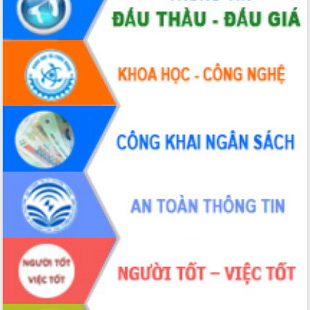
chuyển đổi số giai đoạn 2026 – 2030
với Tập đoàn Bưu chính Viễn thông
Việt Nam
Thứ trưởng Bộ Y tế làm việc với tỉnh
Đắk Lắk về phát triển nhân lực y tế
cho trạm y tế cấp xã
Du lịch Đắk Lắk nâng tầm trải nghiệm
du khách thông qua Hệ thống cơ sở dữ
liệu và Bản đồ số
Tập huấn ứng dụng trí tuệ nhân tạo (AI)
trong thương mại điện tử năm 2026
Đoàn đại biểu Quốc hội tỉnh Đắk Lắk
trao đổi thông tin trước Kỳ họp thứ
nhất, Quốc hội khóa XVI
Quyết liệt cải cách hành chính, khơi
thông nguồn lực phát triển
Nâng cao hiệu lực, hiệu quả HĐND
tỉnh thông qua hiện đại hóa hành chính
Xã Ea Phê gắn cải cách hành chính với
chuyển đổi số
Phó Chủ tịch Thường trực UBND tỉnh