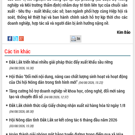
sầu riêng tại Đắk Lắk
nghiệp và Môi trường thẩm định) nhằm duy trì tính liên tục của chuỗi sản
xuất - tiêu thụ - xuất khẩu; các sở, ban ngành phối hợp cùng Hiệp hội rà
Trình diễn nghệ thuật chế biến các
soát, thống kê thiệt hại và ban hành chính sách hỗ trợ kịp thời cho các
món ăn từ sầu riêng
doanh nghiệp, hợp tác xã và người dân bị ảnh hưởng nặng nề.
Đắk Lắk công bố Quy hoạch và xúc
THỐNG KÊ TRUY CẬP
tiến đầu tư tỉnh
Kim Bảo
In
Ngành cá ngừ Đắk Lắk chủ động thích
Hôm nay:
14916
ứng để giữ vững thị trường xuất khẩu
Tất cả:
65991058
Các tin khác
Diễn đàn Kinh tế tư nhân Việt Nam đột
phá cơ chế - Hợp tác công tư
Đắk Lắk triển khai nhiều giải pháp thúc đẩy xuất khẩu sầu riêng
Đề án 06 tạo bước ngoặt đột phá trong
(04/08/2026, 16:30)
cải cách hành chính tỉnh Đắk Lắk
Hội thảo “Đổi mới nội dung, nâng cao chất lượng sinh hoạt và hoạt động
Kết nối tour, đẩy mạnh chuyển đổi số
của Chi hội Nông dân trong tình hình mới”
(04/08/2026, 15:23)
để phát triển du lịch Đắk Lắk
Tăng cường hỗ trợ doanh nghiệp về khoa học, công nghệ, đổi mới sáng
Khởi động Dự án Đầu tư xây dựng hạ
tạo và chuyển đổi số
(04/08/2026, 12:37)
tầng kỹ thuật Cụm công nghiệp Tân
Tiến
Đắk Lắk chính thức cấp Giấy chứng nhận xuất xứ hàng hóa từ ngày 1/8
(04/08/2026, 08:30)
Gặp mặt các cơ quan báo chí nhân Kỷ
niệm 101 năm Ngày Báo chí Cách
Hội Nông dân tỉnh Đắk Lắk sơ kết công tác 6 tháng đầu năm 2026
mạng Việt Nam
(03/08/2026, 15:28)
Đắk Lắk sơ kết 4 năm triển khai thực
Hoàn thành giải phóng mặt bằng tuyến đường trọng điểm qua xã Hòa