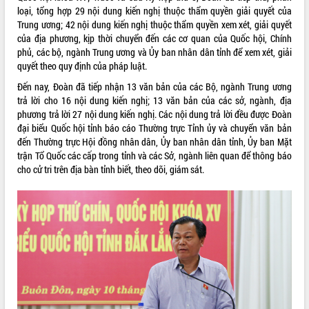
phá cơ chế - Hợp tác công tư
loại, tổng hợp 29 nội dung kiến nghị thuộc thẩm quyền giải quyết của
Đề án 06 tạo bước ngoặt đột phá trong
Trung ương; 42 nội dung kiến nghị thuộc thẩm quyền xem xét, giải quyết
cải cách hành chính tỉnh Đắk Lắk
của địa phương, kịp thời chuyển đến các cơ quan của Quốc hội, Chính
phủ, các bộ, ngành Trung ương và Ủy ban nhân dân tỉnh để xem xét, giải
Kết nối tour, đẩy mạnh chuyển đổi số
quyết theo quy định của pháp luật.
để phát triển du lịch Đắk Lắk
Khởi động Dự án Đầu tư xây dựng hạ
Đến nay, Đoàn đã tiếp nhận 13 văn bản của các Bộ, ngành Trung ương
tầng kỹ thuật Cụm công nghiệp Tân
trả lời cho 16 nội dung kiến nghị; 13 văn bản của các sở, ngành, địa
Tiến
phương trả lời 27 nội dung kiến nghị. Các nội dung trả lời đều được Đoàn
đại biểu Quốc hội tỉnh báo cáo Thường trực Tỉnh ủy và chuyển văn bản
Gặp mặt các cơ quan báo chí nhân Kỷ
đến Thường trực Hội đồng nhân dân, Ủy ban nhân dân tỉnh, Ủy ban Mặt
niệm 101 năm Ngày Báo chí Cách
trận Tổ Quốc các cấp trong tỉnh và các Sở, ngành liên quan để thông báo
mạng Việt Nam
cho cử tri trên địa bàn tỉnh biết, theo dõi, giám sát.
Đắk Lắk sơ kết 4 năm triển khai thực
hiện Đề án 06 của Chính phủ
Họp báo thông tin về Hội nghị Công bố
Quy hoạch và Xúc tiến đầu tư tỉnh Đắk
Lắk
Khơi thông điểm nghẽn, đẩy nhanh
giải ngân vốn khắc phục thiên tai
HĐND tỉnh thông qua điều chỉnh Quy
hoạch tỉnh thời kỳ 2021-2030