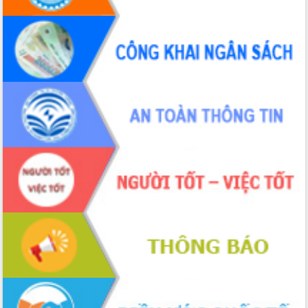
hai con số trong năm 2026
Tổ chức trang trọng Lễ hội Đền thờ
Lương Văn Chánh năm 2026
Phó Bí thư Tỉnh ủy Đắk Lắk Đỗ Hữu
Huy giữ chức Bí thư Đảng ủy Ủy Ban
Nhân dân tỉnh
Bệnh án điện tử thúc đẩy chuyển đổi
số y tế tại Đắk Lắk
Chuyển đổi số thư viện: Mở rộng
không gian tri thức trong thời đại số
Đánh giá, rút kinh nghiệm công tác tổ
chức diễn tập trước ngày bầu cử
Chương trình “Gặp gỡ hữu nghị –
Friendship Meeting New Year 2026”
Bầu cử Quốc hội và HĐND: Cử tri Đắk
Lắk gửi gắm niềm tin, kỳ vọng vào lá
phiếu
Đắk Lắk sẵn sàng các điều kiện cho
Ngày hội bầu cử đại biểu Quốc hội
khóa XVI và HĐND các cấp nhiệm kỳ