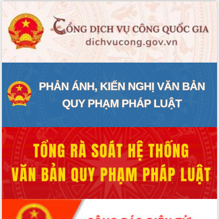
Hòn Yến phát triển du lịch gắn với bảo
tồn biển
Lấy ý kiến điều chỉnh Quy hoạch tỉnh
Đắk Lắk thời kỳ 2021-2030, tầm nhìn
đến năm 2050
Phát động chiến dịch 30 ngày đêm
giải phóng mặt bằng Tuyến đường bộ
ven biển
Đắk Lắk nỗ lực thúc đẩy tăng trưởng
kinh tế từ 10% trở lên trong Quý
II/2026
Đắk Lắk ký kết thỏa thuận hợp tác về
chuyển đổi số giai đoạn 2026 – 2030
với Tập đoàn Bưu chính Viễn thông
Việt Nam
Thứ trưởng Bộ Y tế làm việc với tỉnh
Đắk Lắk về phát triển nhân lực y tế
cho trạm y tế cấp xã
Du lịch Đắk Lắk nâng tầm trải nghiệm
du khách thông qua Hệ thống cơ sở dữ
liệu và Bản đồ số