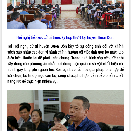
ĐIỂM TIN VĂN BẢN
QUY HOẠCH - KẾ HOẠCH
Hội nghị tiếp xúc cử tri trước kỳ họp thứ 9 tại huyện Buôn Đôn.
Tại Hội nghị, cử tri huyện Buôn Đôn bày tỏ sự đồng tình đối với chính
sách sáp nhập các đơn vị hành chính hướng tới việc tinh gọn bộ máy, tạo
điều kiện thuận lợi để phát triển chung. Trong quá trình sắp xếp, đề nghị
xây dựng các phương án nhằm sử dụng hiệu quả cơ sở vật chất hiện có,
tránh gây lãng phí nguồn lực. Bên cạnh đó, cần có giải pháp phù hợp để
lựa chọn, bố trí đội ngũ cán bộ, công chức phù hợp, đảm bảo phẩm chất,
năng lực để thực hiện nhiệm vụ .