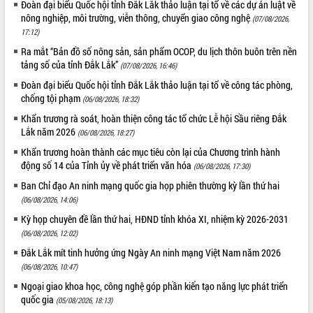
Đoàn đại biểu Quốc hội tỉnh Đắk Lắk thảo luận tại tổ về các dự án luật về
Tháo gỡ những vướng mắc, đẩy mạnh
nông nghiệp, môi trường, viễn thông, chuyển giao công nghệ
(07/08/2026,
công tác cải cách thủ tục hành chính
17:12)
tại Trung tâm Phục vụ hành chính
Ra mắt “Bản đồ số nông sản, sản phẩm OCOP, du lịch thôn buôn trên nền
công tỉnh
tảng số của tỉnh Đắk Lắk”
(07/08/2026, 16:46)
Đắk Lắk: Tôn vinh 46 giải pháp tại Hội
Đoàn đại biểu Quốc hội tỉnh Đắk Lắk thảo luận tại tổ về công tác phòng,
thi Sáng tạo Kỹ thuật 2024 - 2025
chống tội phạm
(06/08/2026, 18:32)
Đắk Lắk rà soát, điều chỉnh Đề án 190
Khẩn trương rà soát, hoàn thiện công tác tổ chức Lễ hội Sầu riêng Đắk
về phát triển nuôi trồng thủy sản
Lắk năm 2026
(06/08/2026, 18:27)
Phó Chủ tịch UBND tỉnh Đắk Lắk
Trương Công Thái kiểm tra thực địa
Khẩn trương hoàn thành các mục tiêu còn lại của Chương trình hành
Dự án cao tốc Khánh Hòa - Buôn Ma
động số 14 của Tỉnh ủy về phát triển văn hóa
(06/08/2026, 17:30)
Thuột
Ban Chỉ đạo An ninh mạng quốc gia họp phiên thường kỳ lần thứ hai
Định vị cà phê Việt Nam như một “di
(06/08/2026, 14:06)
sản sống” trong dòng chảy toàn cầu
Kỳ họp chuyên đề lần thứ hai, HĐND tỉnh khóa XI, nhiệm kỳ 2026-2031
Xây dựng nông thôn mới: Nâng cao đời
(06/08/2026, 12:02)
sống người dân từ những mô hình thiết
Đắk Lắk mít tinh hưởng ứng Ngày An ninh mạng Việt Nam năm 2026
thực
(06/08/2026, 10:47)
Quyết liệt tháo gỡ vướng mắc, đẩy
Ngoại giao khoa học, công nghệ góp phần kiến tạo năng lực phát triển
nhanh tiến độ các dự án trọng điểm
quốc gia
trong Khu kinh tế Nam Phú Yên
(05/08/2026, 18:13)