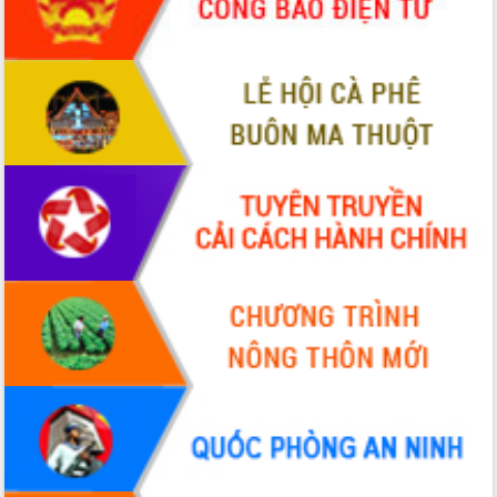
Tập huấn ứng dụng trí tuệ nhân tạo (AI)
trong thương mại điện tử năm 2026
Đoàn đại biểu Quốc hội tỉnh Đắk Lắk
trao đổi thông tin trước Kỳ họp thứ
nhất, Quốc hội khóa XVI
Quyết liệt cải cách hành chính, khơi
thông nguồn lực phát triển
Nâng cao hiệu lực, hiệu quả HĐND
tỉnh thông qua hiện đại hóa hành chính
Xã Ea Phê gắn cải cách hành chính với
chuyển đổi số
Phó Chủ tịch Thường trực UBND tỉnh
Hồ Thị Nguyên Thảo làm việc tại Trung
tâm Phục vụ hành chính công xã Ea
Phê
Xây dựng nền hành chính số đồng
hành cùng nông dân dân, doanh nghiệp
Giai đoạn 2026-2030, Đắk Lắk phấn
đấu có 77% xã đạt chuẩn nông thôn
mới