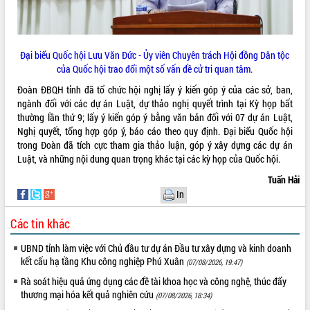
Hội thảo góp ý hồ sơ điều chỉnh quy
hoạch tỉnh Đắk Lắk thời kỳ 2021-2030,
tầm nhìn đến năm 2050
Nâng cao hiệu quả hoạt động của các
Đại biểu Quốc hội Lưu Văn Đức - Ủy viên Chuyên trách Hội đồng Dân tộc
doanh nghiệp nhà nước
của Quốc hội trao đổi một số vấn đề cử tri quan tâm.
Hội nghị triển khai kết nối mạng
Đoàn ĐBQH tỉnh đã tổ chức hội nghị lấy ý kiến góp ý của các sở, ban,
truyền số liệu chuyên dùng phục vụ cơ
ngành đối với các dự án Luật, dự thảo nghị quyết trình tại Kỳ họp bất
quan Đảng, Nhà nước
thường lần thứ 9; lấy ý kiến góp ý bằng văn bản đối với 07 dự án Luật,
Lễ phát động chuỗi hoạt động chung
Nghị quyết, tổng hợp góp ý, báo cáo theo quy định. Đại biểu Quốc hội
tay làm sạch môi trường
trong Đoàn đã tích cực tham gia thảo luận, góp ý xây dựng các dự án
Xã Ea Kar bước chuyển mình trong
Luật, và những nội dung quan trọng khác tại các kỳ họp của Quốc hội.
công tác cải cách hành chính mô hình
Tuấn Hải
mới
In
UBND tỉnh họp báo định kỳ tháng 4
năm 2026
Các tin khác
Hội thảo khoa học “Giải pháp thúc đẩy
phát triển nền kinh tế xanh tại tỉnh
UBND tỉnh làm việc với Chủ đầu tư dự án Đầu tư xây dựng và kinh doanh
kết cấu hạ tầng Khu công nghiệp Phú Xuân
Đắk Lắk”
(07/08/2026, 19:47)
Tăng cường giám sát, đôn đốc thực
Rà soát hiệu quả ứng dụng các đề tài khoa học và công nghệ, thúc đẩy
hiện nhiệm vụ quản lý tài sản công
thương mại hóa kết quả nghiên cứu
(07/08/2026, 18:34)
hàng tuần