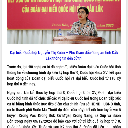
phát triển mới
Thường trực HĐND tỉnh Đắk Lắk gặp
mặt Đoàn chuyên gia y tế TP. Hồ Chí
Minh
THỐNG KÊ TRUY CẬP
Lễ truy điệu và an táng hài cốt liệt sĩ
tại Nghĩa trang Liệt sĩ xã Sơn Hòa
Hôm nay:
30489
Bàn giải pháp tháo gỡ khó khăn trong
Tất cả:
66043229
xuất khẩu sầu riêng và triển khai quy
Đại biểu Quốc hội Nguyễn Thị Xuân – Phó Giám đốc Công an tỉnh Đắk
định EUDR
Lắk thông tin đến cử tri.
Thứ trưởng Bộ Nông nghiệp và Môi
Trước đó, tại Hội nghị, cử tri đã nghe đại diện Đoàn đại biểu Quốc hội tỉnh
trường Nguyễn Hoàng Hiệp khảo sát
thông tin về chương trình dự kiến kỳ họp thứ 9, Quốc hội khóa XV; kết quả
vùng trồng và doanh nghiệp đóng gói
hoạt động của Đoàn đại biểu Quốc hội và đại biểu Quốc hội từ sau Kỳ
sầu riêng tại Đắk Lắk
họp thứ 8 đến nay.
Trình diễn nghệ thuật chế biến các
món ăn từ sầu riêng
Ngay sau khi kết thúc kỳ họp thứ 8, Quốc hội khóa XV, Đoàn đại biểu
Quốc hội tỉnh đã tổ chức để các vị đại biểu Quốc hội trong Đoàn tiếp xúc
Đắk Lắk công bố Quy hoạch và xúc
cử tri bằng hình thức trực tiếp điểm cầu chính (trụ sở HĐND - UBND tỉnh,
tiến đầu tư tỉnh
cử tri thành phố Buôn Ma Thuột dự điểm cầu này) kết nối trực tuyến với 6
Ngành cá ngừ Đắk Lắk chủ động thích
huyện: Krông Pắc, Krông Búk, Cư M’gar, Krông Năng, Ea Súp và Buôn
ứng để giữ vững thị trường xuất khẩu
Đôn trong ngày 09/12/2024 để báo cáo với cử tri kết quả kỳ họp thứ 8,
Diễn đàn Kinh tế tư nhân Việt Nam đột
Quốc hội khóa XV; Trước và sau Kỳ họp thứ 8, Đoàn đã tiếp thu, phân