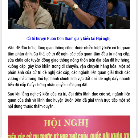
VIDEO
Loading the player...
Khám bệnh, cấp phát thuốc miễn phí
và tặng quà người dân xã Cư Pui
Cử tri huyện Buôn Đôn tham gia ý kiến tại Hội nghị.
Hội nghị UBND tỉnh Đắk Lắk thường kỳ
Vấn đề đầu tư hạ tầng giao thông cũng được nhiều lượt ý kiến cử tri quan
tháng 7/2026
tâm phản ánh. Cụ thể, cử tri đề nghị các cấp quan tâm đầu tư nâng cấp,
Lễ truy tặng danh hiệu “Bà Mẹ Việt
sửa chữa các tuyến đồng giao thông nông thôn trên địa bàn đã hư hỏng,
Nam Anh hùng” và trao Huân chương
xuống cấp, gây khó khăn trong di chuyển, vận chuyển hàng hóa. Một số
Lao động
phản ánh của cử tri đề nghị các cấp, các ngành liên quan giải thích các
ALBUM ẢNH
UBND tỉnh Đắk Lắk triển khai nhiệm
vướng mắc trong thủ tục hành chính lĩnh vực đất đai; đề nghị đẩy nhanh
vụ 6 tháng cuối năm 2026
tiến độ cấp Giấy chứng nhận quyền sử dụng đất …
Kỳ họp thứ Hai, Hội đồng nhân dân
Sau khi lắng nghe ý kiến của cử tri, đại diện lãnh đạo các sở, ngành liên
tỉnh khóa XI quyết nghị nhiều nội dung
quan của tỉnh và lãnh đạo huyện Buôn Đôn đã giải trình trực tiếp một số
quan trọng
nội dung thuộc thẩm quyền.
Bí thư Tỉnh ủy Lương Nguyễn Minh
Triết thăm, tặng quà người có công với
cách mạng
Rà soát, hoàn thiện hệ thống thiết chế
văn hóa, thể thao đáp ứng yêu cầu
LIÊN KẾT WEB