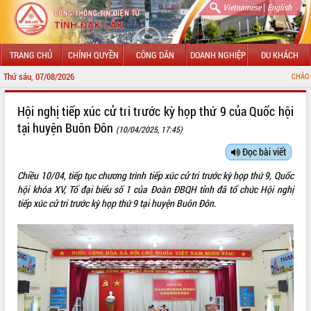
|
Vietnamese
English
TRANG CHỦ
CHÍNH QUYỀN
CÔNG DÂN
DOANH NGHIỆP
DU KHÁCH
Thứ sáu, 07/08/2026
CHÀO MỪNG ĐẾN VỚI 
GIỚI THIỆU
Hội nghị tiếp xúc cử tri trước kỳ họp thứ 9 của Quốc hội
tại huyện Buôn Đôn
(10/04/2025, 17:45)
LÃNH ĐẠO UBND TỈNH
Đọc bài viết
TIN TỨC SỰ KIỆN
Chiều 10/04, tiếp tục chương trình tiếp xúc cử tri trước kỳ họp thứ 9, Quốc
SỞ, BAN, NGÀNH
hội khóa XV, Tổ đại biểu số 1 của Đoàn ĐBQH tỉnh đã tổ chức Hội nghị
tiếp xúc cử tri trước kỳ họp thứ 9 tại huyện Buôn Đôn.
UBND CÁC XÃ, PHƯỜNG
THÔNG TIN CHỈ ĐẠO ĐIỀU HÀNH
HỆ THỐNG VĂN BẢN
VĂN BẢN HĐND TỈNH