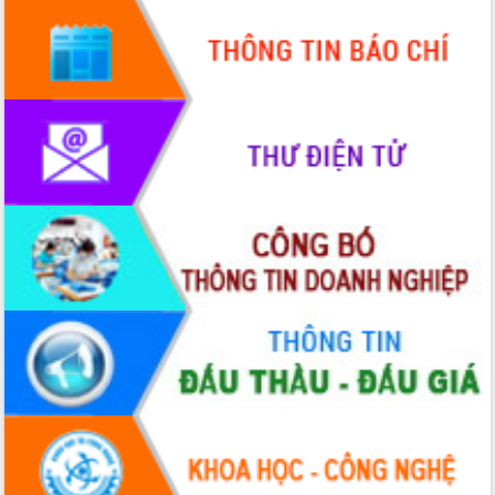
Chuyển đổi số 'mở đường' cho nông
nghiệp Đắk Lắk tăng trưởng bứt phá
Triển khai đồng bộ đo đạc, lập hồ sơ
địa chính, hoàn thiện cơ sở dữ liệu đất
đai
Ứng dụng sinh trắc học - Bước tiến
trong hành trình chuyển đổi số tại Đắk
Lắk
Đắk Lắk nâng cao hiệu quả công tác
Đảng từ Sổ tay đảng viên điện tử
Đắk Lắk đẩy mạnh nuôi biển công
nghệ, hướng tới phát triển thủy sản
bền vững
Tập huấn nâng cao năng lực triển khai
chuyển đổi số cho cán bộ, công chức
cấp xã
Đắk Lắk phát động hưởng ứng Ngày
Quyền của người tiêu dùng Việt Nam
2026
Đẩy mạnh cải cách hành chính, quyết
tâm đạt được mục tiêu tăng trưởng