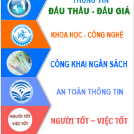
Tập huấn nâng cao năng lực triển khai
chuyển đổi số cho cán bộ, công chức
cấp xã
Đắk Lắk phát động hưởng ứng Ngày
Quyền của người tiêu dùng Việt Nam
2026
Đẩy mạnh cải cách hành chính, quyết
tâm đạt được mục tiêu tăng trưởng
hai con số trong năm 2026
Tổ chức trang trọng Lễ hội Đền thờ
Lương Văn Chánh năm 2026
Phó Bí thư Tỉnh ủy Đắk Lắk Đỗ Hữu
Huy giữ chức Bí thư Đảng ủy Ủy Ban
Nhân dân tỉnh
Bệnh án điện tử thúc đẩy chuyển đổi
số y tế tại Đắk Lắk
Chuyển đổi số thư viện: Mở rộng
không gian tri thức trong thời đại số
Đánh giá, rút kinh nghiệm công tác tổ
chức diễn tập trước ngày bầu cử