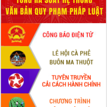
với Tập đoàn Bưu chính Viễn thông
Việt Nam
Thứ trưởng Bộ Y tế làm việc với tỉnh
Đắk Lắk về phát triển nhân lực y tế
cho trạm y tế cấp xã
Du lịch Đắk Lắk nâng tầm trải nghiệm
du khách thông qua Hệ thống cơ sở dữ
liệu và Bản đồ số
Tập huấn ứng dụng trí tuệ nhân tạo (AI)
trong thương mại điện tử năm 2026
Đoàn đại biểu Quốc hội tỉnh Đắk Lắk
trao đổi thông tin trước Kỳ họp thứ
nhất, Quốc hội khóa XVI
Quyết liệt cải cách hành chính, khơi
thông nguồn lực phát triển
Nâng cao hiệu lực, hiệu quả HĐND
tỉnh thông qua hiện đại hóa hành chính
Xã Ea Phê gắn cải cách hành chính với
chuyển đổi số
Phó Chủ tịch Thường trực UBND tỉnh