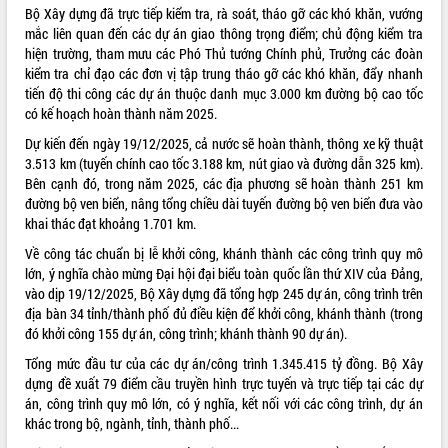
Bộ Xây dựng đã trực tiếp kiểm tra, rà soát, tháo gỡ các khó khăn, vướng
VIDEO
mắc liên quan đến các dự án giao thông trọng điểm; chủ động kiểm tra
hiện trường, tham mưu các Phó Thủ tướng Chính phủ, Trưởng các đoàn
kiểm tra chỉ đạo các đơn vị tập trung tháo gỡ các khó khăn, đẩy nhanh
tiến độ thi công các dự án thuộc danh mục 3.000 km đường bộ cao tốc
có kế hoạch hoàn thành năm 2025.
Dự kiến đến ngày 19/12/2025, cả nước sẽ hoàn thành, thông xe kỹ thuật
3.513 km (tuyến chính cao tốc 3.188 km, nút giao và đường dẫn 325 km).
Bên cạnh đó, trong năm 2025, các địa phương sẽ hoàn thành 251 km
đường bộ ven biển, nâng tổng chiều dài tuyến đường bộ ven biển đưa vào
khai thác đạt khoảng 1.701 km.
Trailer Lễ hội Sầu riêng Đắk Lắk năm
2026
Về công tác chuẩn bị lễ khởi công, khánh thành các công trình quy mô
Khám bệnh, cấp phát thuốc miễn phí
lớn, ý nghĩa chào mừng Đại hội đại biểu toàn quốc lần thứ XIV của Đảng,
và tặng quà người dân xã Cư Pui
vào dịp 19/12/2025, Bộ Xây dựng đã tổng hợp 245 dự án, công trình trên
địa bàn 34 tỉnh/thành phố đủ điều kiện để khởi công, khánh thành (trong
Hội nghị UBND tỉnh Đắk Lắk thường kỳ
đó khởi công 155 dự án, công trình; khánh thành 90 dự án).
tháng 7/2026
Lễ truy tặng danh hiệu “Bà Mẹ Việt
Tổng mức đầu tư của các dự án/công trình 1.345.415 tỷ đồng. Bộ Xây
ALBUM ẢNH
Nam Anh hùng” và trao Huân chương
dựng đề xuất 79 điểm cầu truyền hình trực tuyến và trực tiếp tại các dự
Lao động
án, công trình quy mô lớn, có ý nghĩa, kết nối với các công trình, dự án
khác trong bộ, ngành, tỉnh, thành phố...
UBND tỉnh Đắk Lắk triển khai nhiệm
vụ 6 tháng cuối năm 2026