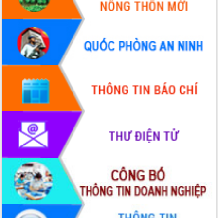
Hồ Thị Nguyên Thảo làm việc tại Trung
tâm Phục vụ hành chính công xã Ea
Phê
Xây dựng nền hành chính số đồng
hành cùng nông dân dân, doanh nghiệp
Giai đoạn 2026-2030, Đắk Lắk phấn
đấu có 77% xã đạt chuẩn nông thôn
mới
Chuyển đổi số 'mở đường' cho nông
nghiệp Đắk Lắk tăng trưởng bứt phá
Triển khai đồng bộ đo đạc, lập hồ sơ
địa chính, hoàn thiện cơ sở dữ liệu đất
đai
Ứng dụng sinh trắc học - Bước tiến
trong hành trình chuyển đổi số tại Đắk
Lắk
Đắk Lắk nâng cao hiệu quả công tác
Đảng từ Sổ tay đảng viên điện tử
Đắk Lắk đẩy mạnh nuôi biển công
nghệ, hướng tới phát triển thủy sản
bền vững