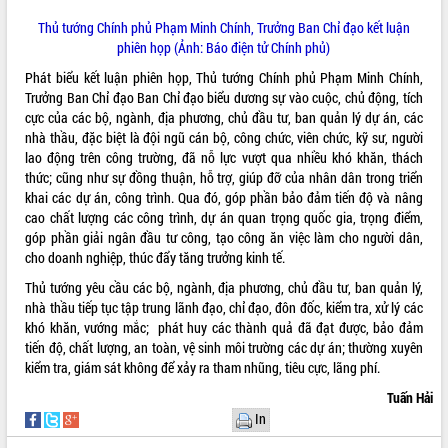
hiện Đề án 06 của Chính phủ
Họp báo thông tin về Hội nghị Công bố
Thủ tướng Chính phủ Phạm Minh Chính, Trưởng Ban Chỉ đạo kết luận
Quy hoạch và Xúc tiến đầu tư tỉnh Đắk
phiên họp (Ảnh: Báo điện tử Chính phủ)
Lắk
Phát biểu kết luận phiên họp, Thủ tướng Chính phủ Phạm Minh Chính,
Khơi thông điểm nghẽn, đẩy nhanh
Trưởng Ban Chỉ đạo Ban Chỉ đạo biểu dương sự vào cuộc, chủ động, tích
giải ngân vốn khắc phục thiên tai
cực của các bộ, ngành, địa phương, chủ đầu tư, ban quản lý dự án, các
HĐND tỉnh thông qua điều chỉnh Quy
nhà thầu, đặc biệt là đội ngũ cán bộ, công chức, viên chức, kỹ sư, người
hoạch tỉnh thời kỳ 2021-2030
lao động trên công trường, đã nỗ lực vượt qua nhiều khó khăn, thách
thức; cũng như sự đồng thuận, hỗ trợ, giúp đỡ của nhân dân trong triển
Hội thảo góp ý hồ sơ điều chỉnh quy
khai các dự án, công trình. Qua đó, góp phần bảo đảm tiến độ và nâng
hoạch tỉnh Đắk Lắk thời kỳ 2021-2030,
cao chất lượng các công trình, dự án quan trọng quốc gia, trọng điểm,
tầm nhìn đến năm 2050
góp phần giải ngân đầu tư công, tạo công ăn việc làm cho người dân,
Nâng cao hiệu quả hoạt động của các
cho doanh nghiệp, thúc đẩy tăng trưởng kinh tế.
doanh nghiệp nhà nước
Thủ tướng yêu cầu các bộ, ngành, địa phương, chủ đầu tư, ban quản lý,
Hội nghị triển khai kết nối mạng
nhà thầu tiếp tục tập trung lãnh đạo, chỉ đạo, đôn đốc, kiểm tra, xử lý các
truyền số liệu chuyên dùng phục vụ cơ
khó khăn, vướng mắc; phát huy các thành quả đã đạt được, bảo đảm
quan Đảng, Nhà nước
tiến độ, chất lượng, an toàn, vệ sinh môi trường các dự án; thường xuyên
Lễ phát động chuỗi hoạt động chung
kiểm tra, giám sát không để xảy ra tham nhũng, tiêu cực, lãng phí.
tay làm sạch môi trường
Tuấn Hải
Xã Ea Kar bước chuyển mình trong
In
công tác cải cách hành chính mô hình
mới