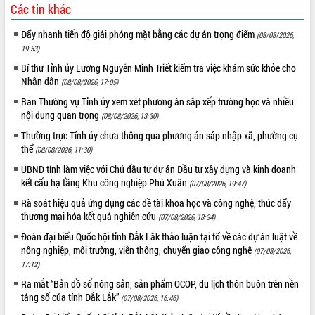
Các tin khác
UBND tỉnh họp báo định kỳ tháng 4
năm 2026
Đẩy nhanh tiến độ giải phóng mặt bằng các dự án trọng điểm
(08/08/2026,
Hội thảo khoa học “Giải pháp thúc đẩy
19:53)
phát triển nền kinh tế xanh tại tỉnh
Bí thư Tỉnh ủy Lương Nguyễn Minh Triết kiểm tra việc khám sức khỏe cho
Đắk Lắk”
Nhân dân
(08/08/2026, 17:05)
Tăng cường giám sát, đôn đốc thực
Ban Thường vụ Tỉnh ủy xem xét phương án sắp xếp trường học và nhiều
hiện nhiệm vụ quản lý tài sản công
nội dung quan trọng
(08/08/2026, 13:30)
hàng tuần
Thường trực Tỉnh ủy chưa thông qua phương án sáp nhập xã, phường cụ
Tháo gỡ những vướng mắc, đẩy mạnh
thể
công tác cải cách thủ tục hành chính
(08/08/2026, 11:30)
tại Trung tâm Phục vụ hành chính
UBND tỉnh làm việc với Chủ đầu tư dự án Đầu tư xây dựng và kinh doanh
công tỉnh
kết cấu hạ tầng Khu công nghiệp Phú Xuân
(07/08/2026, 19:47)
Đắk Lắk: Tôn vinh 46 giải pháp tại Hội
Rà soát hiệu quả ứng dụng các đề tài khoa học và công nghệ, thúc đẩy
thi Sáng tạo Kỹ thuật 2024 - 2025
thương mại hóa kết quả nghiên cứu
(07/08/2026, 18:34)
Đắk Lắk rà soát, điều chỉnh Đề án 190
Đoàn đại biểu Quốc hội tỉnh Đắk Lắk thảo luận tại tổ về các dự án luật về
về phát triển nuôi trồng thủy sản
nông nghiệp, môi trường, viễn thông, chuyển giao công nghệ
(07/08/2026,
Phó Chủ tịch UBND tỉnh Đắk Lắk
17:12)
Trương Công Thái kiểm tra thực địa
Ra mắt “Bản đồ số nông sản, sản phẩm OCOP, du lịch thôn buôn trên nền
Dự án cao tốc Khánh Hòa - Buôn Ma
tảng số của tỉnh Đắk Lắk”
(07/08/2026, 16:46)
Thuột