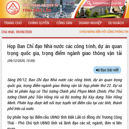
|
Vietnamese
English
TRANG CHỦ
CHÍNH QUYỀN
CÔNG DÂN
DOANH NGHIỆP
DU KHÁCH
Chủ nhật, 09/08/2026
CHÀO MỪNG ĐẾN VỚI CỔNG THÔNG TIN ĐIỆN TỬ TỈNH
GIỚI THIỆU
Họp Ban Chỉ đạo Nhà nước các công trình, dự án quan
trọng quốc gia, trọng điểm ngành giao thông vận tải
LÃNH ĐẠO UBND TỈNH
(09/12/2025, 15:05)
TIN TỨC SỰ KIỆN
Đọc bài viết
SỞ, BAN, NGÀNH
Sáng 09/12, Ban Chỉ đạo Nhà nước các công trình, dự án quan trọng
quốc gia, trọng điểm ngành giao thông vận tải họp phiên thứ 22. Dự và
UBND CÁC XÃ, PHƯỜNG
chủ trì phiên họp có Thủ tướng Chính phủ Phạm Minh Chính; Phó Thủ
tướng Chính phủ Trần Hồng Hà và Bộ trưởng Bộ Xây dựng Trần Hồng
THÔNG TIN CHỈ ĐẠO ĐIỀU HÀNH
Minh. Phiên họp được kết nối trực tuyến tới điểm cầu tại các tỉnh, thành
phố trên cả nước.
HỆ THỐNG VĂN BẢN
Dự phiên họp tại điểm cầu UBND tỉnh Đắk Lắk có đồng chí Trương Công
Thái - Phó Chủ tịch UBND tỉnh và lãnh đạo các sở, ngành, đơn vị liên
VĂN BẢN HĐND TỈNH
quan.