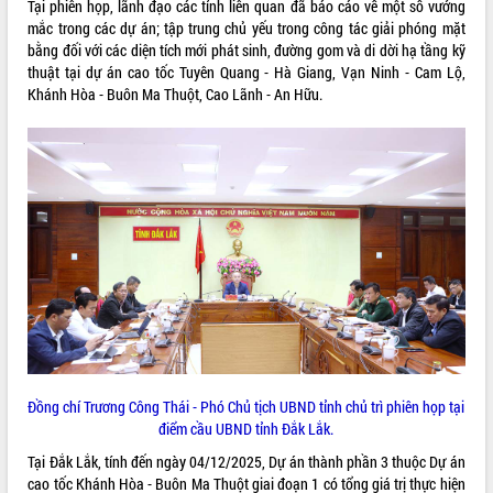
Tại phiên họp, lãnh đạo các tỉnh liên quan đã báo cáo về một số vướng
Kỳ họp thứ Hai, Hội đồng nhân dân
mắc trong các dự án; tập trung chủ yếu trong công tác giải phóng mặt
tỉnh khóa XI quyết nghị nhiều nội dung
bằng đối với các diện tích mới phát sinh, đường gom và di dời hạ tầng kỹ
quan trọng
thuật tại dự án cao tốc Tuyên Quang - Hà Giang, Vạn Ninh - Cam Lộ,
Khánh Hòa - Buôn Ma Thuột, Cao Lãnh - An Hữu.
Bí thư Tỉnh ủy Lương Nguyễn Minh
Triết thăm, tặng quà người có công với
cách mạng
LIÊN KẾT WEB
Rà soát, hoàn thiện hệ thống thiết chế
văn hóa, thể thao đáp ứng yêu cầu
phát triển mới
Thường trực HĐND tỉnh Đắk Lắk gặp
THỐNG KÊ TRUY CẬP
mặt Đoàn chuyên gia y tế TP. Hồ Chí
Minh
Hôm nay:
20938
Lễ truy điệu và an táng hài cốt liệt sĩ
Tất cả:
66106606
tại Nghĩa trang Liệt sĩ xã Sơn Hòa
Bàn giải pháp tháo gỡ khó khăn trong
xuất khẩu sầu riêng và triển khai quy
định EUDR
Đồng chí Trương Công Thái - Phó Chủ tịch UBND tỉnh chủ trì phiên họp tại
điểm cầu UBND tỉnh Đắk Lắk.
Thứ trưởng Bộ Nông nghiệp và Môi
trường Nguyễn Hoàng Hiệp khảo sát
Tại Đắk Lắk, tính đến ngày 04/12/2025, Dự án thành phần 3 thuộc Dự án
vùng trồng và doanh nghiệp đóng gói
cao tốc Khánh Hòa - Buôn Ma Thuột giai đoạn 1 có tổng giá trị thực hiện