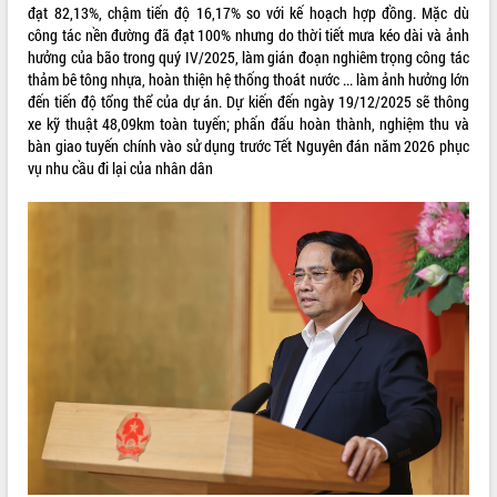
sầu riêng tại Đắk Lắk
đạt 82,13%, chậm tiến độ 16,17% so với kế hoạch hợp đồng. Mặc dù
Trình diễn nghệ thuật chế biến các
công tác nền đường đã đạt 100% nhưng do thời tiết mưa kéo dài và ảnh
món ăn từ sầu riêng
hưởng của bão trong quý IV/2025, làm gián đoạn nghiêm trọng công tác
thảm bê tông nhựa, hoàn thiện hệ thống thoát nước ... làm ảnh hưởng lớn
Đắk Lắk công bố Quy hoạch và xúc
đến tiến độ tổng thể của dự án. Dự kiến đến ngày 19/12/2025 sẽ thông
tiến đầu tư tỉnh
xe kỹ thuật 48,09km toàn tuyến; phấn đấu hoàn thành, nghiệm thu và
Ngành cá ngừ Đắk Lắk chủ động thích
bàn giao tuyến chính vào sử dụng trước Tết Nguyên đán năm 2026 phục
ứng để giữ vững thị trường xuất khẩu
vụ nhu cầu đi lại của nhân dân
Diễn đàn Kinh tế tư nhân Việt Nam đột
phá cơ chế - Hợp tác công tư
Đề án 06 tạo bước ngoặt đột phá trong
cải cách hành chính tỉnh Đắk Lắk
Kết nối tour, đẩy mạnh chuyển đổi số
để phát triển du lịch Đắk Lắk
Khởi động Dự án Đầu tư xây dựng hạ
tầng kỹ thuật Cụm công nghiệp Tân
Tiến
Gặp mặt các cơ quan báo chí nhân Kỷ
niệm 101 năm Ngày Báo chí Cách
mạng Việt Nam
Đắk Lắk sơ kết 4 năm triển khai thực