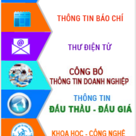
UBND tỉnh họp báo định kỳ tháng 4
năm 2026
Hội thảo khoa học “Giải pháp thúc đẩy
phát triển nền kinh tế xanh tại tỉnh
Đắk Lắk”
Tăng cường giám sát, đôn đốc thực
hiện nhiệm vụ quản lý tài sản công
hàng tuần
Tháo gỡ những vướng mắc, đẩy mạnh
công tác cải cách thủ tục hành chính
tại Trung tâm Phục vụ hành chính
công tỉnh
Đắk Lắk: Tôn vinh 46 giải pháp tại Hội
thi Sáng tạo Kỹ thuật 2024 - 2025
Đắk Lắk rà soát, điều chỉnh Đề án 190
về phát triển nuôi trồng thủy sản
Phó Chủ tịch UBND tỉnh Đắk Lắk
Trương Công Thái kiểm tra thực địa
Dự án cao tốc Khánh Hòa - Buôn Ma
Thuột