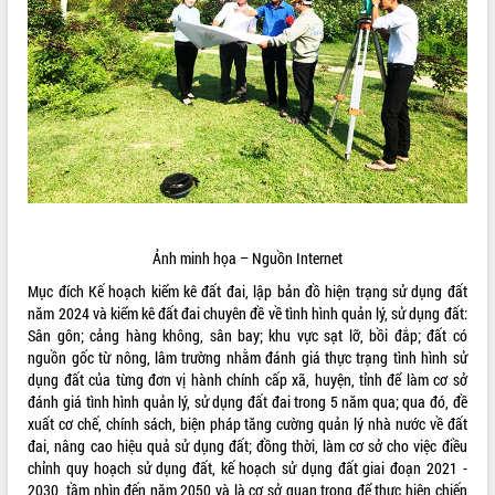
ĐIỂM TIN VĂN BẢN
QUY HOẠCH - KẾ HOẠCH
Ảnh minh họa – Nguồn Internet
Mục đích Kế hoạch kiểm kê đất đai, lập bản đồ hiện trạng sử dụng đất
năm 2024 và kiểm kê đất đai chuyên đề về tình hình quản lý, sử dụng đất:
Sân gôn; cảng hàng không, sân bay; khu vực sạt lỡ, bồi đắp; đất có
nguồn gốc từ nông, lâm trường nhằm đánh giá thực trạng tình hình sử
dụng đất của từng đơn vị hành chính cấp xã, huyện, tỉnh để làm cơ sở
đánh giá tình hình quản lý, sử dụng đất đai trong 5 năm qua; qua đó, đề
xuất cơ chế, chính sách, biện pháp tăng cường quản lý nhà nước về đất
đai, nâng cao hiệu quả sử dụng đất; đồng thời, làm cơ sở cho việc điều
chỉnh quy hoạch sử dụng đất, kế hoạch sử dụng đất giai đoạn 2021 -
2030, tầm nhìn đến năm 2050 và là cơ sở quan trọng để thực hiện chiến