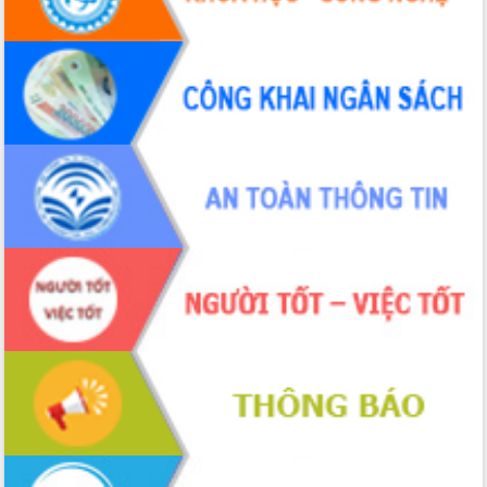
Định vị cà phê Việt Nam như một “di
sản sống” trong dòng chảy toàn cầu
Xây dựng nông thôn mới: Nâng cao đời
sống người dân từ những mô hình thiết
thực
Quyết liệt tháo gỡ vướng mắc, đẩy
nhanh tiến độ các dự án trọng điểm
trong Khu kinh tế Nam Phú Yên
Hòn Yến phát triển du lịch gắn với bảo
tồn biển
Lấy ý kiến điều chỉnh Quy hoạch tỉnh
Đắk Lắk thời kỳ 2021-2030, tầm nhìn
đến năm 2050
Phát động chiến dịch 30 ngày đêm
giải phóng mặt bằng Tuyến đường bộ
ven biển
Đắk Lắk nỗ lực thúc đẩy tăng trưởng
kinh tế từ 10% trở lên trong Quý
II/2026
Đắk Lắk ký kết thỏa thuận hợp tác về
chuyển đổi số giai đoạn 2026 – 2030