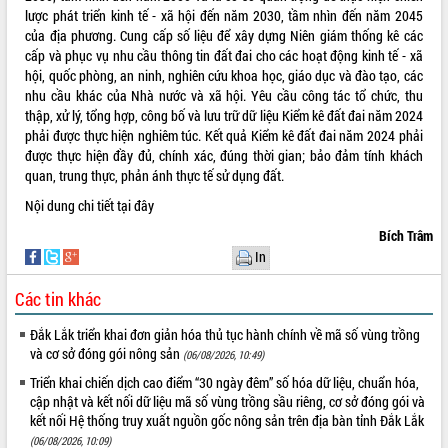
lược phát triển kinh tế - xã hội đến năm 2030, tầm nhìn đến năm 2045
VIDEO
của địa phương. Cung cấp số liệu để xây dựng Niên giám thống kê các
cấp và phục vụ nhu cầu thông tin đất đai cho các hoạt động kinh tế - xã
hội, quốc phòng, an ninh, nghiên cứu khoa học, giáo dục và đào tạo, các
nhu cầu khác của Nhà nước và xã hội. Yêu cầu công tác tổ chức, thu
thập, xử lý, tổng hợp, công bố và lưu trữ dữ liệu Kiểm kê đất đai năm 2024
phải được thực hiện nghiêm túc. Kết quả Kiểm kê đất đai năm 2024 phải
được thực hiện đầy đủ, chính xác, đúng thời gian; bảo đảm tính khách
quan, trung thực, phản ánh thực tế sử dụng đất.
Nội dung chi tiết
tại đây
Trailer Lễ hội Sầu riêng Đắk Lắk năm
Bích Trâm
2026
In
Khám bệnh, cấp phát thuốc miễn phí
và tặng quà người dân xã Cư Pui
Các tin khác
Hội nghị UBND tỉnh Đắk Lắk thường kỳ
Đắk Lắk triển khai đơn giản hóa thủ tục hành chính về mã số vùng trồng
tháng 7/2026
và cơ sở đóng gói nông sản
(06/08/2026, 10:49)
Lễ truy tặng danh hiệu “Bà Mẹ Việt
ALBUM ẢNH
Nam Anh hùng” và trao Huân chương
Triển khai chiến dịch cao điểm “30 ngày đêm” số hóa dữ liệu, chuẩn hóa,
Lao động
cập nhật và kết nối dữ liệu mã số vùng trồng sầu riêng, cơ sở đóng gói và
kết nối Hệ thống truy xuất nguồn gốc nông sản trên địa bàn tỉnh Đắk Lắk
UBND tỉnh Đắk Lắk triển khai nhiệm
(06/08/2026, 10:09)
vụ 6 tháng cuối năm 2026