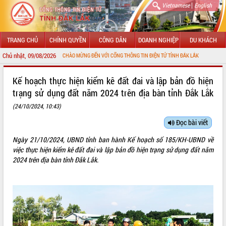
|
Vietnamese
English
TRANG CHỦ
CHÍNH QUYỀN
CÔNG DÂN
DOANH NGHIỆP
DU KHÁCH
Chủ nhật, 09/08/2026
CHÀO MỪNG ĐẾN VỚI CỔNG THÔNG TIN ĐIỆN TỬ TỈNH ĐẮK LẮK
GIỚI THIỆU
Kế hoạch thực hiện kiểm kê đất đai và lập bản đồ hiện
trạng sử dụng đất năm 2024 trên địa bàn tỉnh Đắk Lắk
LÃNH ĐẠO UBND TỈNH
(24/10/2024, 10:43)
TIN TỨC SỰ KIỆN
Đọc bài viết
SỞ, BAN, NGÀNH
Ngày 21/10/2024, UBND tỉnh ban hành Kế hoạch số 185/KH-UBND về
việc thực hiện kiểm kê đất đai và lập bản đồ hiện trạng sử dụng đất năm
UBND CÁC XÃ, PHƯỜNG
2024 trên địa bàn tỉnh Đắk Lắk.
THÔNG TIN CHỈ ĐẠO ĐIỀU HÀNH
HỆ THỐNG VĂN BẢN
VĂN BẢN HĐND TỈNH