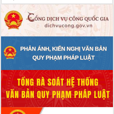
sầu riêng tại Đắk Lắk
Trình diễn nghệ thuật chế biến các
món ăn từ sầu riêng
Đắk Lắk công bố Quy hoạch và xúc
tiến đầu tư tỉnh
Ngành cá ngừ Đắk Lắk chủ động thích
ứng để giữ vững thị trường xuất khẩu
Diễn đàn Kinh tế tư nhân Việt Nam đột
phá cơ chế - Hợp tác công tư
Đề án 06 tạo bước ngoặt đột phá trong
cải cách hành chính tỉnh Đắk Lắk
Kết nối tour, đẩy mạnh chuyển đổi số
để phát triển du lịch Đắk Lắk
Khởi động Dự án Đầu tư xây dựng hạ
tầng kỹ thuật Cụm công nghiệp Tân
Tiến
Gặp mặt các cơ quan báo chí nhân Kỷ
niệm 101 năm Ngày Báo chí Cách
mạng Việt Nam
Đắk Lắk sơ kết 4 năm triển khai thực