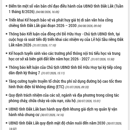
Điểm tin một số văn bản chỉ đạo điều hành của UBND tỉnh Đắk Lắk (Tuần
Kỳ họp thứ Hai, Hội đồng nhân dân
1 tháng 8/2026)
(04/08/2026, 16:05)
tỉnh khóa XI quyết nghị nhiều nội dung
quan trọng
Triển khai Kế hoạch bảo vệ và phát huy giá trị di sản văn hóa cồng
chiêng tỉnh Đắk Lắk giai đoạn 2026 – 2030
Bí thư Tỉnh ủy Lương Nguyễn Minh
(04/08/2026, 09:04)
Triết thăm, tặng quà người có công với
Thông báo Kết luận của đồng chí Đỗ Hữu Huy - Chủ tịch UBND tỉnh, tại
cách mạng
LIÊN KẾT WEB
cuộc họp rà soát tiến độ triển khai các nhiệm vụ của Lễ hội Sầu riêng Đắk
Rà soát, hoàn thiện hệ thống thiết chế
Lắk năm 2026
(31/07/2026, 17:10)
văn hóa, thể thao đáp ứng yêu cầu
Kế hoạch tuyển sinh vào các trường phổ thông nội trú tiểu học và trung
phát triển mới
học cơ sở xã biên giới đất liền năm học 2026 - 2027
(31/07/2026, 15:50)
Thường trực HĐND tỉnh Đắk Lắk gặp
THỐNG KÊ TRUY CẬP
Thông báo kết luận của Chủ tịch UBND tỉnh Đỗ Hữu Huy tại kỳ tiếp công
mặt Đoàn chuyên gia y tế TP. Hồ Chí
dân định kỳ tháng 7
(31/07/2026, 15:11)
Minh
Hôm nay:
20134
Tăng cường tuyên truyền tổ chức thu phí sử dụng đường bộ cao tốc theo
Lễ truy điệu và an táng hài cốt liệt sĩ
Tất cả:
66105802
hình thức điện tử không dừng (ETC)
(31/07/2026, 09:33)
tại Nghĩa trang Liệt sĩ xã Sơn Hòa
Quy định trách nhiệm của các sở, ngành và địa phương trong công tác
Bàn giải pháp tháo gỡ khó khăn trong
phòng cháy, chữa cháy và cứu nạn, cứu hộ
xuất khẩu sầu riêng và triển khai quy
(30/07/2026, 15:01)
định EUDR
UBND tỉnh Đắk Lắk ban hành quy định khung giá dịch vụ quản lý vận
Thứ trưởng Bộ Nông nghiệp và Môi
hành nhà chung cư
(30/07/2026, 14:16)
trường Nguyễn Hoàng Hiệp khảo sát
UBND tỉnh Đắk Lắk quy định mật độ chăn nuôi đến năm 2030
(30/07/2026,
vùng trồng và doanh nghiệp đóng gói
14:02)