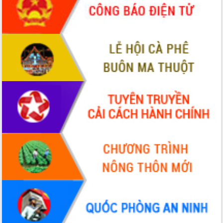
hiện Đề án 06 của Chính phủ
Họp báo thông tin về Hội nghị Công bố
Quy hoạch và Xúc tiến đầu tư tỉnh Đắk
Lắk
Khơi thông điểm nghẽn, đẩy nhanh
giải ngân vốn khắc phục thiên tai
HĐND tỉnh thông qua điều chỉnh Quy
hoạch tỉnh thời kỳ 2021-2030
Hội thảo góp ý hồ sơ điều chỉnh quy
hoạch tỉnh Đắk Lắk thời kỳ 2021-2030,
tầm nhìn đến năm 2050
Nâng cao hiệu quả hoạt động của các
doanh nghiệp nhà nước
Hội nghị triển khai kết nối mạng
truyền số liệu chuyên dùng phục vụ cơ
quan Đảng, Nhà nước
Lễ phát động chuỗi hoạt động chung
tay làm sạch môi trường
Xã Ea Kar bước chuyển mình trong
công tác cải cách hành chính mô hình
mới