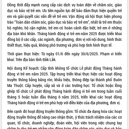
Đồng thời đẩy mạnh cung cấp các dịch vụ toàn diện về chăm sóc, giáo
VIDEO
dục và bảo vệ trẻ em. Ưu tiên nguồn lực để bảo đảm thực hiện quyền trẻ
em và giải quyết các vấn đề về trẻ em. Vận động xã hội thực hiện phong
Loading the player...
trào “Toàn dân chăm sóc, giáo dục và bảo vệ trẻ em”, nhất là trẻ em thuộc
Trailer Lễ hội Sầu riêng Đắk Lắk năm
hộ nghèo, hộ cận nghèo, trẻ em có hoàn cảnh đặc biệt, trẻ em ở những
2026
địa bàn khó khăn. Tháng hành động vì trẻ em năm 2025 được triển khai
đồng bộ ở các cấp, các ngành, địa phương, đơn vị với nội dung, hình thức
Khám bệnh, cấp phát thuốc miễn phí
thiết thực, hiệu quả, không phô trương và phù hợp tình hình thực tế.
và tặng quà người dân xã Cư Pui
Hội nghị UBND tỉnh Đắk Lắk thường kỳ
Thời gian thực hiện: Từ ngày 01/6 đến ngày 30/6/2025. Phạm vi triển
tháng 7/2026
khai: Trên địa bàn tỉnh Đắk Lắk.
Lễ truy tặng danh hiệu “Bà Mẹ Việt
Nội dung Kế hoạch: Cấp tỉnh không tổ chức Lễ phát động Tháng hành
ALBUM ẢNH
Nam Anh hùng” và trao Huân chương
động vì trẻ em năm 2025. Tập trung triển khai thực hiện các hoạt động
Lao động
truyền thông bằng băng rôn, khẩu hiệu, thông điệp tại thành phố Buôn
UBND tỉnh Đắk Lắk triển khai nhiệm
Ma Thuột. Cấp huyện, cấp xã và ở các trường học: Tổ chức hoặc lồng
vụ 6 tháng cuối năm 2026
ghép tổ chức Lễ phát động Tháng hành động vì trẻ em trong tuần cuối
tháng 5 hoặc tuần đầu tháng 6 năm 2025, triển khai các hoạt động
Kỳ họp thứ Hai, Hội đồng nhân dân
Tháng hành động vì trẻ em phù hợp với điều kiện của địa phương, đơn vị.
tỉnh khóa XI quyết nghị nhiều nội dung
quan trọng
Bên cạnh đó hoạt động truyền thông gồm: Tổ chức đa dạng hóa các hoạt
Bí thư Tỉnh ủy Lương Nguyễn Minh
động truyền thông để nâng cao nhận thức, ý thức trách nhiệm của các cơ
Triết thăm, tặng quà người có công với
quan, tổ chức, doanh nghiệp, đoàn viên, hội viên trong việc chung tay
cách mạng
chăm lo cho trẻ em nhằm vận động toàn dân chăm sóc, giáo dục và bảo
LIÊN KẾT WEB