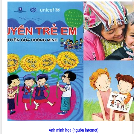
ĐIỂM TIN VĂN BẢN
QUY HOẠCH - KẾ HOẠCH
Ảnh minh họa (nguồn internet)