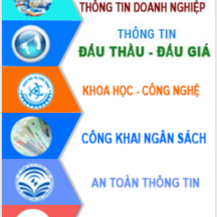
du khách thông qua Hệ thống cơ sở dữ
liệu và Bản đồ số
Tập huấn ứng dụng trí tuệ nhân tạo (AI)
trong thương mại điện tử năm 2026
Đoàn đại biểu Quốc hội tỉnh Đắk Lắk
trao đổi thông tin trước Kỳ họp thứ
nhất, Quốc hội khóa XVI
Quyết liệt cải cách hành chính, khơi
thông nguồn lực phát triển
Nâng cao hiệu lực, hiệu quả HĐND
tỉnh thông qua hiện đại hóa hành chính
Xã Ea Phê gắn cải cách hành chính với
chuyển đổi số
Phó Chủ tịch Thường trực UBND tỉnh
Hồ Thị Nguyên Thảo làm việc tại Trung
tâm Phục vụ hành chính công xã Ea
Phê
Xây dựng nền hành chính số đồng
hành cùng nông dân dân, doanh nghiệp
Giai đoạn 2026-2030, Đắk Lắk phấn