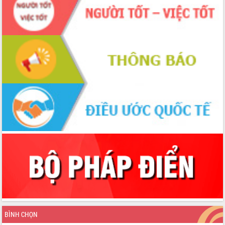
đấu có 77% xã đạt chuẩn nông thôn
mới
Chuyển đổi số 'mở đường' cho nông
nghiệp Đắk Lắk tăng trưởng bứt phá
Triển khai đồng bộ đo đạc, lập hồ sơ
địa chính, hoàn thiện cơ sở dữ liệu đất
đai
Ứng dụng sinh trắc học - Bước tiến
trong hành trình chuyển đổi số tại Đắk
Lắk
Đắk Lắk nâng cao hiệu quả công tác
Đảng từ Sổ tay đảng viên điện tử
Đắk Lắk đẩy mạnh nuôi biển công
nghệ, hướng tới phát triển thủy sản
bền vững
Tập huấn nâng cao năng lực triển khai
chuyển đổi số cho cán bộ, công chức
cấp xã
Đắk Lắk phát động hưởng ứng Ngày
Quyền của người tiêu dùng Việt Nam
BÌNH CHỌN
2026