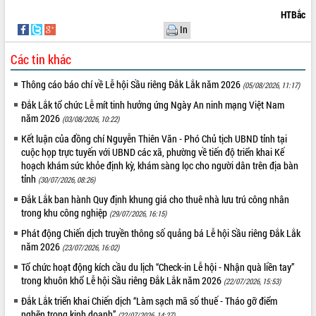
ứng để giữ vững thị trường xuất khẩu
HTBắc
Diễn đàn Kinh tế tư nhân Việt Nam đột
In
phá cơ chế - Hợp tác công tư
Đề án 06 tạo bước ngoặt đột phá trong
Các tin khác
cải cách hành chính tỉnh Đắk Lắk
Thông cáo báo chí về Lễ hội Sầu riêng Đắk Lắk năm 2026
(05/08/2026, 11:17)
Kết nối tour, đẩy mạnh chuyển đổi số
để phát triển du lịch Đắk Lắk
Đắk Lắk tổ chức Lễ mít tinh hưởng ứng Ngày An ninh mạng Việt Nam
năm 2026
Khởi động Dự án Đầu tư xây dựng hạ
(03/08/2026, 10:22)
tầng kỹ thuật Cụm công nghiệp Tân
Kết luận của đồng chí Nguyễn Thiên Văn - Phó Chủ tịch UBND tỉnh tại
Tiến
cuộc họp trực tuyến với UBND các xã, phường về tiến độ triển khai Kế
hoạch khám sức khỏe định kỳ, khám sàng lọc cho người dân trên địa bàn
Gặp mặt các cơ quan báo chí nhân Kỷ
tỉnh
niệm 101 năm Ngày Báo chí Cách
(30/07/2026, 08:26)
mạng Việt Nam
Đắk Lắk ban hành Quy định khung giá cho thuê nhà lưu trú công nhân
Đắk Lắk sơ kết 4 năm triển khai thực
trong khu công nghiệp
(29/07/2026, 16:15)
hiện Đề án 06 của Chính phủ
Phát động Chiến dịch truyền thông số quảng bá Lễ hội Sầu riêng Đắk Lắk
Họp báo thông tin về Hội nghị Công bố
năm 2026
(23/07/2026, 16:02)
Quy hoạch và Xúc tiến đầu tư tỉnh Đắk
Tổ chức hoạt động kích cầu du lịch “Check-in Lễ hội - Nhận quà liền tay”
Lắk
trong khuôn khổ Lễ hội Sầu riêng Đắk Lắk năm 2026
(22/07/2026, 15:53)
Khơi thông điểm nghẽn, đẩy nhanh
Đắk Lắk triển khai Chiến dịch “Làm sạch mã số thuế - Tháo gỡ điểm
giải ngân vốn khắc phục thiên tai
nghẽn trong kinh doanh”
(22/07/2026, 14:27)