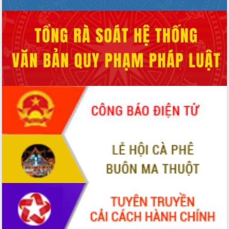
hiện nhiệm vụ quản lý tài sản công
hàng tuần
Tháo gỡ những vướng mắc, đẩy mạnh
công tác cải cách thủ tục hành chính
tại Trung tâm Phục vụ hành chính
công tỉnh
Đắk Lắk: Tôn vinh 46 giải pháp tại Hội
thi Sáng tạo Kỹ thuật 2024 - 2025
Đắk Lắk rà soát, điều chỉnh Đề án 190
về phát triển nuôi trồng thủy sản
Phó Chủ tịch UBND tỉnh Đắk Lắk
Trương Công Thái kiểm tra thực địa
Dự án cao tốc Khánh Hòa - Buôn Ma
Thuột
Định vị cà phê Việt Nam như một “di
sản sống” trong dòng chảy toàn cầu
Xây dựng nông thôn mới: Nâng cao đời
sống người dân từ những mô hình thiết
thực
Quyết liệt tháo gỡ vướng mắc, đẩy