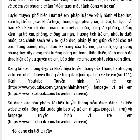
vệ trẻ em với phương châm “Mỗi người một hành động vì trẻ em”.
Rà soát, hoàn thiện hệ thống thiết chế
văn hóa, thể thao đáp ứng yêu cầu
Tuyên truyền, phổ biến Luật trẻ em, pháp luật về xử lý hành vi bạo lực,
phát triển mới
xâm hại trẻ em, các khẩu hiệu, thông điệp, phóng sự, tin bài, tài liệu… về
Thường trực HĐND tỉnh Đắk Lắk gặp
bảo vệ trẻ em, sử dụng mạng internet an toàn, công tác phòng, chống
THỐNG KÊ TRUY CẬP
mặt Đoàn chuyên gia y tế TP. Hồ Chí
xâm hại trẻ em, phòng, chống tai nạn, thương tích trẻ em, nhất là đuối
Minh
nước, các chính sách về y tế, giáo dục, pháp lý, trợ giúp xã hội cho trẻ
Hôm nay:
26182
em. Tăng cường nhận thức, kỹ năng của trẻ em, gia đình, cộng đồng
Lễ truy điệu và an táng hài cốt liệt sĩ
Tất cả:
66111850
chung tay xây dựng môi trường sống an toàn, thân thiện, lành mạnh để
tại Nghĩa trang Liệt sĩ xã Sơn Hòa
thực hiện đầy đủ quyền trẻ em, bảo đảm trẻ em được phát triển toàn diện.
Bàn giải pháp tháo gỡ khó khăn trong
xuất khẩu sầu riêng và triển khai quy
Đăng tải các thông điệp và khẩu hiệu truyền thông của Tháng hành động
định EUDR
vì trẻ em như: - Truyền thông về Tổng đài Quốc gia bảo vệ trẻ em (số 111),
Kênh Youtube Truyền hình Vì trẻ em
Thứ trưởng Bộ Nông nghiệp và Môi
(https://www.youtube.com/@truyenhinhvitreem), fanpage Vì trẻ em
trường Nguyễn Hoàng Hiệp khảo sát
(https://www.facebook.com/truyenhinhvitreem).
vùng trồng và doanh nghiệp đóng gói
sầu riêng tại Đắk Lắk
Sử dụng các sản phẩm, tài liệu truyền thông mẫu được đăng tải trên
Trình diễn nghệ thuật chế biến các
website của Tổng đài Quốc gia bảo vệ trẻ em (http://tongdai111.vn) và
món ăn từ sầu riêng
fanpage Truyền hình Vì Trẻ em
(https://www.facebook.com/truyenhinhvitreem).
Đắk Lắk công bố Quy hoạch và xúc
tiến đầu tư tỉnh
Nội dung chi tiết
tại đây
Ngành cá ngừ Đắk Lắk chủ động thích