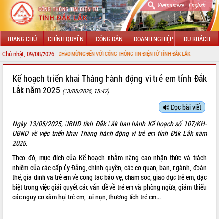
|
Vietnamese
English
TRANG CHỦ
CHÍNH QUYỀN
CÔNG DÂN
DOANH NGHIỆP
DU KHÁCH
Chủ nhật, 09/08/2026
CHÀO MỪNG ĐẾN VỚI CỔNG THÔNG TIN ĐIỆN TỬ TỈNH ĐẮK LẮK
GIỚI THIỆU
Kế hoạch triển khai Tháng hành động vì trẻ em tỉnh Đắk
Lắk năm 2025
(13/05/2025, 15:42)
LÃNH ĐẠO UBND TỈNH
Đọc bài viết
TIN TỨC SỰ KIỆN
Ngày 13/05/2025, UBND tỉnh Đắk Lắk ban hành Kế hoạch số 107/KH-
SỞ, BAN, NGÀNH
UBND về việc triển khai Tháng hành động vì trẻ em tỉnh Đắk Lắk năm
2025.
UBND CÁC XÃ, PHƯỜNG
Theo đó, mục đích của Kế hoạch nhằm nâng cao nhận thức và trách
nhiệm của các cấp ủy Đảng, chính quyền, các cơ quan, ban, ngành, đoàn
THÔNG TIN CHỈ ĐẠO ĐIỀU HÀNH
thể, gia đình và trẻ em về công tác bảo vệ, chăm sóc, giáo dục trẻ em, đặc
biệt trong việc giải quyết các vấn đề về trẻ em và phòng ngừa, giảm thiểu
HỆ THỐNG VĂN BẢN
các nguy cơ xâm hại trẻ em, tai nạn, thương tích trẻ em...
VĂN BẢN HĐND TỈNH