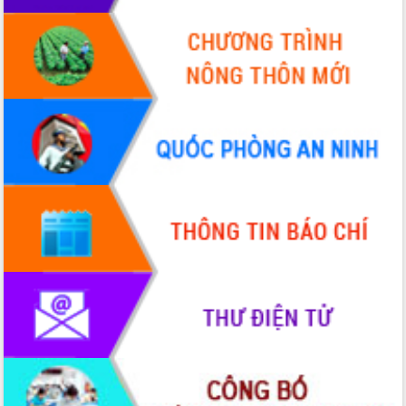
nhanh tiến độ các dự án trọng điểm
trong Khu kinh tế Nam Phú Yên
Hòn Yến phát triển du lịch gắn với bảo
tồn biển
Lấy ý kiến điều chỉnh Quy hoạch tỉnh
Đắk Lắk thời kỳ 2021-2030, tầm nhìn
đến năm 2050
Phát động chiến dịch 30 ngày đêm
giải phóng mặt bằng Tuyến đường bộ
ven biển
Đắk Lắk nỗ lực thúc đẩy tăng trưởng
kinh tế từ 10% trở lên trong Quý
II/2026
Đắk Lắk ký kết thỏa thuận hợp tác về
chuyển đổi số giai đoạn 2026 – 2030
với Tập đoàn Bưu chính Viễn thông
Việt Nam
Thứ trưởng Bộ Y tế làm việc với tỉnh
Đắk Lắk về phát triển nhân lực y tế
cho trạm y tế cấp xã
Du lịch Đắk Lắk nâng tầm trải nghiệm