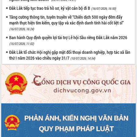
HĐND tỉnh thông qua điều chỉnh Quy
Đắk Lắk tiếp tục trao trả hồ sơ, kỷ vật cán bộ đi B
hoạch tỉnh thời kỳ 2021-2030
(16/07/2026, 16:50)
Hội thảo góp ý hồ sơ điều chỉnh quy
Tăng cường thông tin, tuyên truyền về “Chiến dịch 500 ngày đêm đẩy
hoạch tỉnh Đắk Lắk thời kỳ 2021-2030,
mạnh thực hiện tìm kiếm, quy tập và xác định danh tính hài cốt liệt sĩ”
tầm nhìn đến năm 2050
(16/07/2026, 16:24)
Nâng cao hiệu quả hoạt động của các
Ban hành Quy định quyền lợi tài trợ Lễ hội Sầu riêng Đắk Lắk năm 2026
doanh nghiệp nhà nước
(15/07/2026, 11:02)
Hội nghị triển khai kết nối mạng
Đắk Lắk tổ chức Hội nghị gặp mặt đối thoại doanh nghiệp, hợp tác xã lần
truyền số liệu chuyên dùng phục vụ cơ
thứ I năm 2026 vào chiều ngày 31/7
(10/07/2026, 14:54)
quan Đảng, Nhà nước
Lễ phát động chuỗi hoạt động chung
tay làm sạch môi trường
Xã Ea Kar bước chuyển mình trong
công tác cải cách hành chính mô hình
mới
UBND tỉnh họp báo định kỳ tháng 4
năm 2026
Hội thảo khoa học “Giải pháp thúc đẩy
phát triển nền kinh tế xanh tại tỉnh
Đắk Lắk”
Tăng cường giám sát, đôn đốc thực