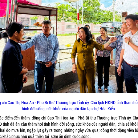
 chí Cao Thị Hòa An - Phó Bí thư Thường trực Tỉnh ủy, Chủ tịch HĐND tỉnh thăm hỏi
hình đời sống, sức khỏe của người dân tại chợ Hòa Kiến.
các điểm đến thăm, đồng chí Cao Thị Hòa An - Phó Bí thư Thường trực Tỉnh ủy, Chủ
 tỉnh đã ân cần thăm hỏi tình hình đời sống, sức khỏe của người dân, chia sẻ khó 
t hại do mưa lớn, ngập lụt gây ra trong những ngày vừa qua; đồng thời động viên b
c khắc phục hậu quả thiên tai, sớm ổn định cuộc sống.