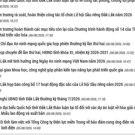
 đại biểu Quốc hội tỉnh Đắk Lắk thảo luận tại tổ về công tác phòng, chống tội ph
8/2026, 18:32)
 trương rà soát, hoàn thiện công tác tổ chức Lễ hội Sầu riêng Đắk Lắk năm 2026
8/2026, 18:27)
 trương hoàn thành các mục tiêu còn lại của Chương trình hành động số 14 của T
hát triển văn hóa
(06/08/2026, 17:30)
 Chỉ đạo An ninh mạng quốc gia họp phiên thường kỳ lần thứ hai
(06/08/2026, 14:06)
họp chuyên đề lần thứ hai, HĐND tỉnh khóa XI, nhiệm kỳ 2026-2031
(06/08/2026, 12:02)
 Lắk mít tinh hưởng ứng Ngày An ninh mạng Việt Nam năm 2026
(06/08/2026, 10:47)
i giao khoa học, công nghệ góp phần kiến tạo năng lực phát triển quốc gia
(05/08/2
)
 Lắk họp báo công bố 17 hoạt động đặc sắc của Lễ hội Sầu riêng năm 2026
(05/08/2
)
 nghị UBND tỉnh Đắk Lắk thường kỳ tháng 7/2026
(05/08/2026, 17:18)
 đại biểu Quốc hội tỉnh Đắk Lắk thảo luận tại tổ đối với các dự án luật về hòa giải 
t khẩu lao động và xuất bản
(05/08/2026, 16:01)
 tỉnh làm việc với Tổng Công ty Điện lực miền Trung về bảo đảm cung ứng điện và
n lưới điện
(05/08/2026, 14:00)