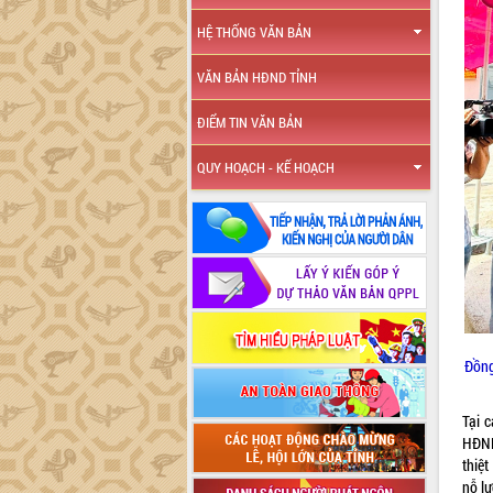
HỆ THỐNG VĂN BẢN
VĂN BẢN HĐND TỈNH
ĐIỂM TIN VĂN BẢN
QUY HOẠCH - KẾ HOẠCH
Đồng
Tại 
HĐND
thiệ
nỗ lự