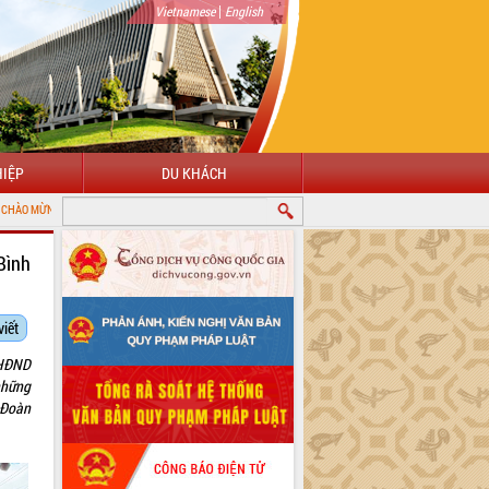
|
Vietnamese
English
IỆP
DU KHÁCH
 VỚI CỔNG THÔNG TIN ĐIỆN TỬ TỈNH ĐẮK LẮK
Bình
viết
 HĐND
những
 Đoàn