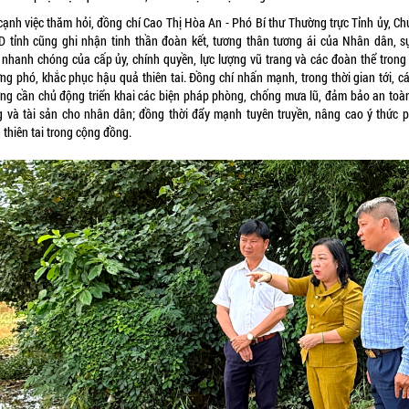
cạnh việc thăm hỏi, đồng chí Cao Thị Hòa An - Phó Bí thư Thường trực Tỉnh ủy, Chủ
 tỉnh cũng ghi nhận tinh thần đoàn kết, tương thân tương ái của Nhân dân, s
 nhanh chóng của cấp ủy, chính quyền, lực lượng vũ trang và các đoàn thể trong
ứng phó, khắc phục hậu quả thiên tai. Đồng chí nhấn mạnh, trong thời gian tới, cá
ng cần chủ động triển khai các biện pháp phòng, chống mưa lũ, đảm bảo an toàn
 và tài sản cho nhân dân; đồng thời đẩy mạnh tuyên truyền, nâng cao ý thức 
 thiên tai trong cộng đồng.