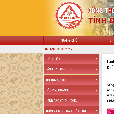
TRANG CHỦ
CH
Thứ năm, 06/08/2026
GIỚI THIỆU
Lãn
Kiế
LÃNH ĐẠO UBND TỈNH
TIN TỨC SỰ KIỆN
Sáng
tỉnh
SỞ, BAN, NGÀNH
ngày
ĐBQH
UBND CÁC XÃ, PHƯỜNG
THÔNG TIN CHỈ ĐẠO ĐIỀU HÀNH