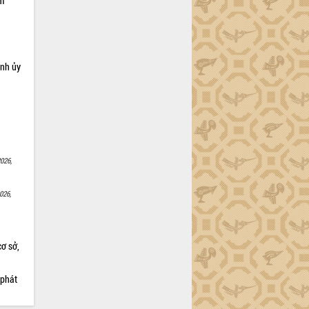
ạm
ỉnh ủy
026,
026,
cơ sở,
 phát