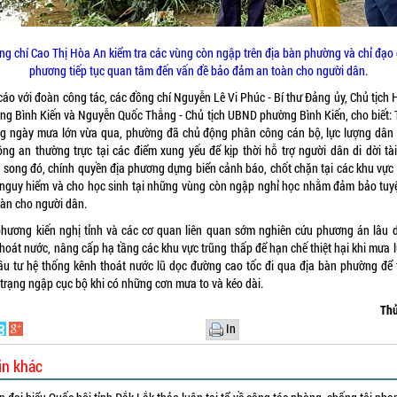
ng chí Cao Thị Hòa An kiểm tra các vùng còn ngập trên địa bàn phường và chỉ đạo 
phương tiếp tục quan tâm đến vấn đề bảo đảm an toàn cho người dân.
cáo với đoàn công tác, các đồng chí Nguyễn Lê Vi Phúc - Bí thư Đảng ủy, Chủ tịch
ng Bình Kiến và Nguyễn Quốc Thắng - Chủ tịch UBND phường Bình Kiến, cho biết: 
g ngày mưa lớn vừa qua, phường đã chủ động phân công cán bộ, lực lượng dân
ông an thường trực tại các điểm xung yếu để kịp thời hỗ trợ người dân di dời tài
 song đó, chính quyền địa phương dựng biển cảnh báo, chốt chặn tại các khu vực
 nguy hiểm và cho học sinh tại những vùng còn ngập nghỉ học nhằm đảm bảo tuyệ
oàn cho người dân.
phương kiến nghị tỉnh và các cơ quan liên quan sớm nghiên cứu phương án lâu d
thoát nước, nâng cấp hạ tầng các khu vực trũng thấp để hạn chế thiệt hại khi mưa 
đầu tư hệ thống kênh thoát nước lũ dọc đường cao tốc đi qua địa bàn phường để 
 trạng ngập cục bộ khi có những cơn mưa to và kéo dài.
Thủ
In
in khác