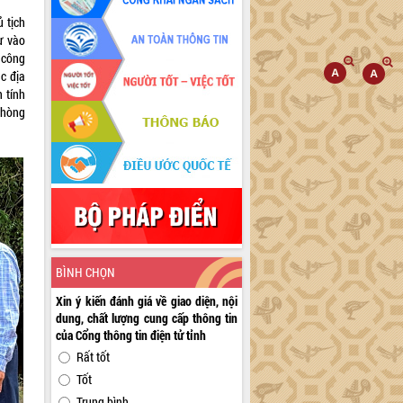
 tịch
ự vào
 công
c địa
 tính
phòng
BÌNH CHỌN
Xin ý kiến đánh giá về giao diện, nội
dung, chất lượng cung cấp thông tin
của Cổng thông tin điện tử tỉnh
Rất tốt
Tốt
Trung bình