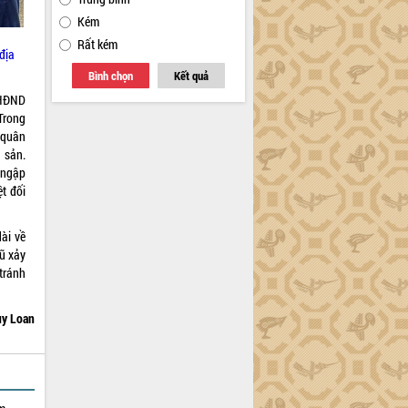
Kém
Rất kém
địa
Bình chọn
Kết quả
 HĐND
Trong
 quân
 sản.
 ngập
t đối
ài về
lũ xảy
tránh
y Loan