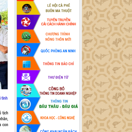
 tình
 tịch
khăn,
à con