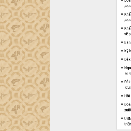
Đoàn
(06/0
Đắk Lắk công bố Quy hoạch và xúc
tiến đầu tư tỉnh
Khẩn
Ngành cá ngừ Đắk Lắk chủ động thích
(06/0
ứng để giữ vững thị trường xuất khẩu
Khẩn
Diễn đàn Kinh tế tư nhân Việt Nam đột
về p
phá cơ chế - Hợp tác công tư
Ban
Đề án 06 tạo bước ngoặt đột phá trong
Kỳ 
cải cách hành chính tỉnh Đắk Lắk
Đắk
Kết nối tour, đẩy mạnh chuyển đổi số
để phát triển du lịch Đắk Lắk
Ngoạ
Khởi động Dự án Đầu tư xây dựng hạ
18:13
tầng kỹ thuật Cụm công nghiệp Tân
Đắk
Tiến
17:30
Gặp mặt các cơ quan báo chí nhân Kỷ
Hội
niệm 101 năm Ngày Báo chí Cách
mạng Việt Nam
Đoàn
xuấ
Đắk Lắk sơ kết 4 năm triển khai thực
hiện Đề án 06 của Chính phủ
UBND
triể
Họp báo thông tin về Hội nghị Công bố
Quy hoạch và Xúc tiến đầu tư tỉnh Đắk