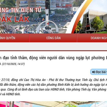
ÍNH QUYỀN
CÔNG DÂN
DOANH NGH
CHÀO MỪNG ĐẾN
h đạo tỉnh thăm, động viên người dân vùng ngập lụt phường 
n
(27/10/2025, 14:37)
Đọc bài 
 27/10, đồng chí Cao Thị Hòa An - Phó Bí thư Thường trực Tỉnh ủy, Chủ tịch
 đã đến thăm, động viên các hộ dân phường Bình Kiến bị ảnh hưởng do ngập lụt 
 qua. Cùng đi có lãnh đạo các ban của HĐND tỉnh, Văn phòng Tỉnh ủy, Văn phòng
 và HĐND tỉnh.