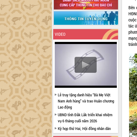
Bên 
HĐND
cuộc
tác 
phươ
VIDEO
mạng
tránh
Lễ truy tặng danh hiệu “Bà Mẹ Việt
Nam Anh hùng” và trao Huân chương
Lao động
UBND tỉnh Đắk Lắk triển khai nhiệm
vụ 6 tháng cuối năm 2026
Kỳ họp thứ Hai, Hội đồng nhân dân
tỉnh khóa XI quyết nghị nhiều nội dung