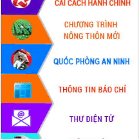
Hội thảo góp ý hồ sơ điều chỉnh quy
hoạch tỉnh Đắk Lắk thời kỳ 2021-2030,
tầm nhìn đến năm 2050
Nâng cao hiệu quả hoạt động của các
doanh nghiệp nhà nước
Hội nghị triển khai kết nối mạng
truyền số liệu chuyên dùng phục vụ cơ
quan Đảng, Nhà nước
Lễ phát động chuỗi hoạt động chung
tay làm sạch môi trường
Xã Ea Kar bước chuyển mình trong
công tác cải cách hành chính mô hình
mới
UBND tỉnh họp báo định kỳ tháng 4
năm 2026
Hội thảo khoa học “Giải pháp thúc đẩy
phát triển nền kinh tế xanh tại tỉnh
Đắk Lắk”
Tăng cường giám sát, đôn đốc thực
hiện nhiệm vụ quản lý tài sản công
hàng tuần