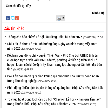
Xem chi tiết tại
đây
VIDEO
Minh Huệ
Loading the player...
In
Khám bệnh, cấp phát thuốc miễn phí
Các tin khác
và tặng quà người dân xã Cư Pui
Hội nghị UBND tỉnh Đắk Lắk thường kỳ
Thông cáo báo chí về Lễ hội Sầu riêng Đắk Lắk năm 2026
(05/08/2026, 11:17)
tháng 7/2026
Đắk Lắk tổ chức Lễ mít tinh hưởng ứng Ngày An ninh mạng Việt Nam
Lễ truy tặng danh hiệu “Bà Mẹ Việt
năm 2026
(03/08/2026, 10:22)
Nam Anh hùng” và trao Huân chương
Lao động
Kết luận của đồng chí Nguyễn Thiên Văn - Phó Chủ tịch UBND tỉnh tại
ALBUM ẢNH
cuộc họp trực tuyến với UBND các xã, phường về tiến độ triển khai Kế
UBND tỉnh Đắk Lắk triển khai nhiệm
hoạch khám sức khỏe định kỳ, khám sàng lọc cho người dân trên địa bàn
vụ 6 tháng cuối năm 2026
tỉnh
(30/07/2026, 08:26)
Kỳ họp thứ Hai, Hội đồng nhân dân
Đắk Lắk ban hành Quy định khung giá cho thuê nhà lưu trú công nhân
tỉnh khóa XI quyết nghị nhiều nội dung
trong khu công nghiệp
quan trọng
(29/07/2026, 16:15)
Bí thư Tỉnh ủy Lương Nguyễn Minh
Phát động Chiến dịch truyền thông số quảng bá Lễ hội Sầu riêng Đắk Lắk
Triết thăm, tặng quà người có công với
năm 2026
(23/07/2026, 16:02)
cách mạng
Tổ chức hoạt động kích cầu du lịch “Check-in Lễ hội - Nhận quà liền tay”
Rà soát, hoàn thiện hệ thống thiết chế
trong khuôn khổ Lễ hội Sầu riêng Đắk Lắk năm 2026
(22/07/2026, 15:53)
văn hóa, thể thao đáp ứng yêu cầu
LIÊN KẾT WEB