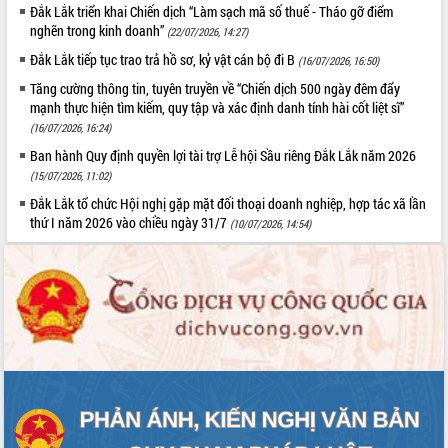
Đắk Lắk triển khai Chiến dịch “Làm sạch mã số thuế - Tháo gỡ điểm
phát triển mới
nghẽn trong kinh doanh”
(22/07/2026, 14:27)
Thường trực HĐND tỉnh Đắk Lắk gặp
Đắk Lắk tiếp tục trao trả hồ sơ, kỷ vật cán bộ đi B
(16/07/2026, 16:50)
mặt Đoàn chuyên gia y tế TP. Hồ Chí
Minh
Tăng cường thông tin, tuyên truyền về “Chiến dịch 500 ngày đêm đẩy
THỐNG KÊ TRUY CẬP
mạnh thực hiện tìm kiếm, quy tập và xác định danh tính hài cốt liệt sĩ”
Lễ truy điệu và an táng hài cốt liệt sĩ
tại Nghĩa trang Liệt sĩ xã Sơn Hòa
(16/07/2026, 16:24)
Hôm nay:
13366
Bàn giải pháp tháo gỡ khó khăn trong
Tất cả:
66099034
Ban hành Quy định quyền lợi tài trợ Lễ hội Sầu riêng Đắk Lắk năm 2026
xuất khẩu sầu riêng và triển khai quy
(15/07/2026, 11:02)
định EUDR
Đắk Lắk tổ chức Hội nghị gặp mặt đối thoại doanh nghiệp, hợp tác xã lần
Thứ trưởng Bộ Nông nghiệp và Môi
thứ I năm 2026 vào chiều ngày 31/7
(10/07/2026, 14:54)
trường Nguyễn Hoàng Hiệp khảo sát
vùng trồng và doanh nghiệp đóng gói
sầu riêng tại Đắk Lắk
Trình diễn nghệ thuật chế biến các
món ăn từ sầu riêng
Đắk Lắk công bố Quy hoạch và xúc
tiến đầu tư tỉnh
Ngành cá ngừ Đắk Lắk chủ động thích
ứng để giữ vững thị trường xuất khẩu
Diễn đàn Kinh tế tư nhân Việt Nam đột