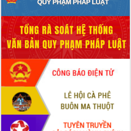
phá cơ chế - Hợp tác công tư
Đề án 06 tạo bước ngoặt đột phá trong
cải cách hành chính tỉnh Đắk Lắk
Kết nối tour, đẩy mạnh chuyển đổi số
để phát triển du lịch Đắk Lắk
Khởi động Dự án Đầu tư xây dựng hạ
tầng kỹ thuật Cụm công nghiệp Tân
Tiến
Gặp mặt các cơ quan báo chí nhân Kỷ
niệm 101 năm Ngày Báo chí Cách
mạng Việt Nam
Đắk Lắk sơ kết 4 năm triển khai thực
hiện Đề án 06 của Chính phủ
Họp báo thông tin về Hội nghị Công bố
Quy hoạch và Xúc tiến đầu tư tỉnh Đắk
Lắk
Khơi thông điểm nghẽn, đẩy nhanh
giải ngân vốn khắc phục thiên tai
HĐND tỉnh thông qua điều chỉnh Quy
hoạch tỉnh thời kỳ 2021-2030