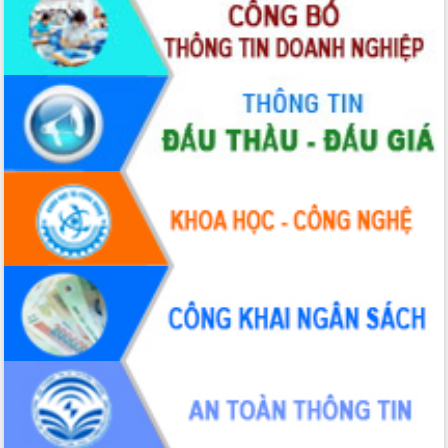
Tháo gỡ những vướng mắc, đẩy mạnh
công tác cải cách thủ tục hành chính
tại Trung tâm Phục vụ hành chính
công tỉnh
Đắk Lắk: Tôn vinh 46 giải pháp tại Hội
thi Sáng tạo Kỹ thuật 2024 - 2025
Đắk Lắk rà soát, điều chỉnh Đề án 190
về phát triển nuôi trồng thủy sản
Phó Chủ tịch UBND tỉnh Đắk Lắk
Trương Công Thái kiểm tra thực địa
Dự án cao tốc Khánh Hòa - Buôn Ma
Thuột
Định vị cà phê Việt Nam như một “di
sản sống” trong dòng chảy toàn cầu
Xây dựng nông thôn mới: Nâng cao đời
sống người dân từ những mô hình thiết
thực
Quyết liệt tháo gỡ vướng mắc, đẩy
nhanh tiến độ các dự án trọng điểm
trong Khu kinh tế Nam Phú Yên