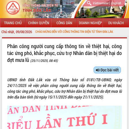
|
Vietnamese
English
TRANG CHỦ
CHÍNH QUYỀN
CÔNG DÂN
DOANH NGHIỆP
DU KHÁCH
Chủ nhật, 09/08/2026
CHÀO MỪNG ĐẾN VỚI CỔNG THÔNG TIN ĐIỆN TỬ TỈNH ĐẮK LẮK
GIỚI THIỆU
Phân công người cung cấp thông tin về thiệt hại, công
tác ứng phó, khắc phục, cứu trợ Nhân dân bị thiệt hại do
LÃNH ĐẠO UBND TỈNH
đợt mưa lũ
(25/11/2025, 08:45)
TIN TỨC SỰ KIỆN
Đọc bài viết
SỞ, BAN, NGÀNH
UBND tỉnh Đắk Lắk vừa có Thông báo số 0181/TB-UBND, ngày
24/11/2025 về việc phân công người cung cấp thông tin về thiệt hại,
UBND CÁC XÃ, PHƯỜNG
công tác ứng phó, khắc phục, cứu trợ Nhân dân bị thiệt hại do đợt mưa lũ
trên địa bàn tỉnh (từ ngày 15/11/2025 đến ngày 21/11/2025).
THÔNG TIN CHỈ ĐẠO ĐIỀU HÀNH
HỆ THỐNG VĂN BẢN
VĂN BẢN HĐND TỈNH