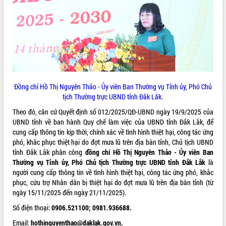
ĐIỂM TIN VĂN BẢN
QUY HOẠCH - KẾ HOẠCH
Đồng chí Hồ Thị Nguyên Thảo - Ủy viên Ban Thường vụ Tỉnh ủy, Phó Chủ
tịch Thường trực UBND tỉnh Đắk Lắk.
Theo đó, căn cứ Quyết định số 012/2025/QĐ-UBND ngày 19/9/2025 của
UBND tỉnh về ban hành Quy chế làm việc của UBND tỉnh Đắk Lắk, để
cung cấp thông tin kịp thời, chính xác về tình hình thiệt hại, công tác ứng
phó, khắc phục thiệt hại do đợt mưa lũ trên địa bàn tỉnh, Chủ tịch UBND
tỉnh Đắk Lắk phân công
đồng chí Hồ Thị Nguyên Thảo - Ủy viên Ban
Thường vụ Tỉnh ủy, Phó Chủ tịch Thường trực UBND tỉnh Đắk Lắk
là
người cung cấp thông tin về tình hình thiệt hại, công tác ứng phó, khắc
phục, cứu trợ Nhân dân bị thiệt hại do đợt mưa lũ trên địa bàn tỉnh (từ
ngày 15/11/2025 đến ngày 21/11/2025).
Số điện thoại:
0906.521100; 0981.936688.
Email:
hothinguyenthao@daklak.gov.vn
.