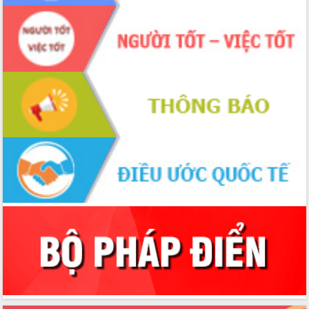
Hòn Yến phát triển du lịch gắn với bảo
tồn biển
Lấy ý kiến điều chỉnh Quy hoạch tỉnh
Đắk Lắk thời kỳ 2021-2030, tầm nhìn
đến năm 2050
Phát động chiến dịch 30 ngày đêm
giải phóng mặt bằng Tuyến đường bộ
ven biển
Đắk Lắk nỗ lực thúc đẩy tăng trưởng
kinh tế từ 10% trở lên trong Quý
II/2026
Đắk Lắk ký kết thỏa thuận hợp tác về
chuyển đổi số giai đoạn 2026 – 2030
với Tập đoàn Bưu chính Viễn thông
Việt Nam
Thứ trưởng Bộ Y tế làm việc với tỉnh
Đắk Lắk về phát triển nhân lực y tế
cho trạm y tế cấp xã
Du lịch Đắk Lắk nâng tầm trải nghiệm
du khách thông qua Hệ thống cơ sở dữ
liệu và Bản đồ số