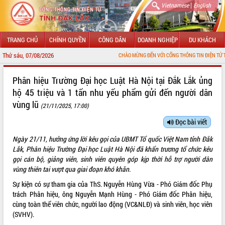
|
Vietnamese
English
TRANG CHỦ
CHÍNH QUYỀN
CÔNG DÂN
DOANH NGHIỆP
DU KHÁCH
Thứ sáu, 07/08/2026
CHÀO MỪNG ĐẾN VỚI CỔNG THÔNG TIN ĐIỆN TỬ TỈNH ĐẮK LẮ
GIỚI THIỆU
Phân hiệu Trường Đại học Luật Hà Nội tại Đắk Lắk ủng
hộ 45 triệu và 1 tấn nhu yếu phẩm gửi đến người dân
LÃNH ĐẠO UBND TỈNH
vùng lũ
(21/11/2025, 17:00)
TIN TỨC SỰ KIỆN
Đọc bài viết
SỞ, BAN, NGÀNH
Ngày 21/11, hưởng ứng lời kêu gọi của UBMT Tổ quốc Việt Nam tỉnh Đắk
Lắk
, Phân hiệu Trường Đại học Luật Hà Nội đã khẩn trương tổ chức kêu
UBND CÁC XÃ, PHƯỜNG
gọi cán bộ, giảng viên, sinh viên quyên góp kịp thời hỗ trợ người dân
vùng thiên tai vượt qua giai đoạn khó khăn.
THÔNG TIN CHỈ ĐẠO ĐIỀU HÀNH
Sự kiện có sự tham gia của ThS. Nguyễn Hùng Vừa - Phó Giám đốc Phụ
trách Phân hiệu, ông Nguyễn Mạnh Hùng - Phó Giám đốc Phân hiệu,
HỆ THỐNG VĂN BẢN
cùng toàn thể viên chức, người lao động (VC&NLĐ) và sinh viên, học viên
(SVHV).
VĂN BẢN HĐND TỈNH