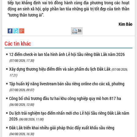
món ăn từ sầu riêng
tiếp tục khẳng định vai trò đồng hành cùng địa phương trong các hoạt
động an sinh xã hội, góp phần lan tỏa những giá trị tốt đẹp của tinh thần
Đắk Lắk công bố Quy hoạch và xúc
“tương thân tương ái”.
tiến đầu tư tỉnh
Ngành cá ngừ Đắk Lắk chủ động thích
Kim Bảo
ứng để giữ vững thị trường xuất khẩu
In
Diễn đàn Kinh tế tư nhân Việt Nam đột
Các tin khác
phá cơ chế - Hợp tác công tư
Đề án 06 tạo bước ngoặt đột phá trong
12 điểm check-in lan tỏa hình ảnh Lễ hội Sầu riêng Đắk Lắk năm 2026
cải cách hành chính tỉnh Đắk Lắk
(07/08/2026, 17:30)
Kết nối tour, đẩy mạnh chuyển đổi số
Xây dựng thương hiệu điểm đến và sản phẩm du lịch Đắk Lắk
(07/08/2026,
để phát triển du lịch Đắk Lắk
17:21)
Khởi động Dự án Đầu tư xây dựng hạ
Tập huấn kỹ năng livestream bán sầu riêng online cho các xã, phường
tầng kỹ thuật Cụm công nghiệp Tân
Tiến
(07/08/2026, 09:07)
Gặp mặt các cơ quan báo chí nhân Kỷ
Công bố chủ trương đầu tư hai khu công nghiệp quy mô hơn 817 ha
niệm 101 năm Ngày Báo chí Cách
(06/08/2026, 13:00)
mạng Việt Nam
Du lịch trải nghiệm tạo điểm nhấn mới cho Lễ hội Sầu riêng Đắk Lắk năm
Đắk Lắk sơ kết 4 năm triển khai thực
2026
(06/08/2026, 11:00)
hiện Đề án 06 của Chính phủ
Đắk Lắk triển khai nhiều giải pháp thúc đẩy xuất khẩu sầu riêng
Họp báo thông tin về Hội nghị Công bố
(04/08/2026, 16:30)