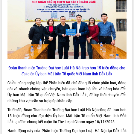
quan trọng
Bí thư Tỉnh ủy Lương Nguyễn Minh
Triết thăm, tặng quà người có công với
cách mạng
Rà soát, hoàn thiện hệ thống thiết chế
văn hóa, thể thao đáp ứng yêu cầu
LIÊN KẾT WEB
phát triển mới
Thường trực HĐND tỉnh Đắk Lắk gặp
mặt Đoàn chuyên gia y tế TP. Hồ Chí
Minh
THỐNG KÊ TRUY CẬP
Đoàn thanh niên Trường Đại học Luật Hà Nội trao hơn 15 triệu đồng cho
Lễ truy điệu và an táng hài cốt liệt sĩ
đại diện Ủy ban Mặt trận Tổ quốc Việt Nam tỉnh Đắk Lắk
tại Nghĩa trang Liệt sĩ xã Sơn Hòa
Hôm nay:
9064
Chiều cùng ngày, tập thể Phân hiệu đã chủ động tổ chức phân loại, đóng
Bàn giải pháp tháo gỡ khó khăn trong
Tất cả:
66054387
gói và nhanh chóng vận chuyển, bàn giao toàn bộ tiền và hàng hóa đến
xuất khẩu sầu riêng và triển khai quy
Ủy ban Mặt trận Tổ quốc Việt Nam tỉnh Đắk Lắk , để kịp thời chuyển đến
định EUDR
những khu vực cần sự trợ giúp khẩn cấp.
Thứ trưởng Bộ Nông nghiệp và Môi
Trước đó, Đoàn Thanh niên Trường Đại học Luật Hà Nội cũng đã trao hơn
trường Nguyễn Hoàng Hiệp khảo sát
15 triệu đồng cho đại diện Ủy ban Mặt trận Tổ quốc Việt Nam tỉnh Đắk
vùng trồng và doanh nghiệp đóng gói
Lắk tại đêm chung kết cuộc thi The Legal Charm ngày 16/11/2025.
sầu riêng tại Đắk Lắk
Trình diễn nghệ thuật chế biến các
Hành động này của Phân hiệu Trường Đại học Luật Hà Nội tại Đắk Lắk