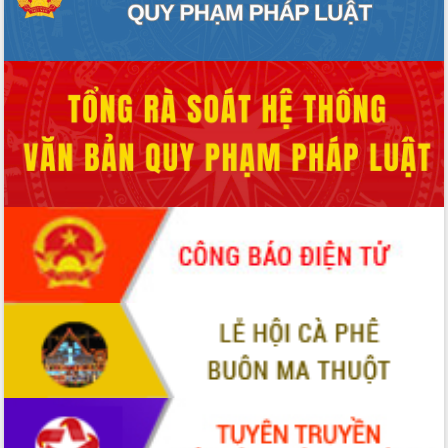
Hội thảo khoa học “Giải pháp thúc đẩy
phát triển nền kinh tế xanh tại tỉnh
Đắk Lắk”
Tăng cường giám sát, đôn đốc thực
hiện nhiệm vụ quản lý tài sản công
hàng tuần
Tháo gỡ những vướng mắc, đẩy mạnh
công tác cải cách thủ tục hành chính
tại Trung tâm Phục vụ hành chính
công tỉnh
Đắk Lắk: Tôn vinh 46 giải pháp tại Hội
thi Sáng tạo Kỹ thuật 2024 - 2025
Đắk Lắk rà soát, điều chỉnh Đề án 190
về phát triển nuôi trồng thủy sản
Phó Chủ tịch UBND tỉnh Đắk Lắk
Trương Công Thái kiểm tra thực địa
Dự án cao tốc Khánh Hòa - Buôn Ma
Thuột
Định vị cà phê Việt Nam như một “di
sản sống” trong dòng chảy toàn cầu