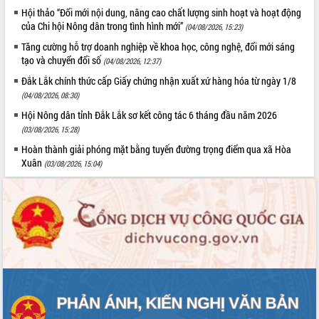
Quy hoạch và Xúc tiến đầu tư tỉnh Đắk
Hội thảo “Đổi mới nội dung, nâng cao chất lượng sinh hoạt và hoạt động
Lắk
của Chi hội Nông dân trong tình hình mới”
(04/08/2026, 15:23)
Khơi thông điểm nghẽn, đẩy nhanh
Tăng cường hỗ trợ doanh nghiệp về khoa học, công nghệ, đổi mới sáng
giải ngân vốn khắc phục thiên tai
tạo và chuyển đổi số
(04/08/2026, 12:37)
HĐND tỉnh thông qua điều chỉnh Quy
hoạch tỉnh thời kỳ 2021-2030
Đắk Lắk chính thức cấp Giấy chứng nhận xuất xứ hàng hóa từ ngày 1/8
(04/08/2026, 08:30)
Hội thảo góp ý hồ sơ điều chỉnh quy
hoạch tỉnh Đắk Lắk thời kỳ 2021-2030,
Hội Nông dân tỉnh Đắk Lắk sơ kết công tác 6 tháng đầu năm 2026
tầm nhìn đến năm 2050
(03/08/2026, 15:28)
Nâng cao hiệu quả hoạt động của các
Hoàn thành giải phóng mặt bằng tuyến đường trọng điểm qua xã Hòa
doanh nghiệp nhà nước
Xuân
(03/08/2026, 15:04)
Hội nghị triển khai kết nối mạng
truyền số liệu chuyên dùng phục vụ cơ
quan Đảng, Nhà nước
Lễ phát động chuỗi hoạt động chung
tay làm sạch môi trường
Xã Ea Kar bước chuyển mình trong
công tác cải cách hành chính mô hình
mới
UBND tỉnh họp báo định kỳ tháng 4
năm 2026