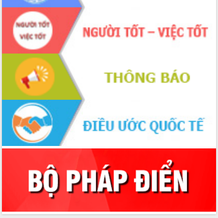
Xây dựng nền hành chính số đồng
hành cùng nông dân dân, doanh nghiệp
Giai đoạn 2026-2030, Đắk Lắk phấn
đấu có 77% xã đạt chuẩn nông thôn
mới
Chuyển đổi số 'mở đường' cho nông
nghiệp Đắk Lắk tăng trưởng bứt phá
Triển khai đồng bộ đo đạc, lập hồ sơ
địa chính, hoàn thiện cơ sở dữ liệu đất
đai
Ứng dụng sinh trắc học - Bước tiến
trong hành trình chuyển đổi số tại Đắk
Lắk
Đắk Lắk nâng cao hiệu quả công tác
Đảng từ Sổ tay đảng viên điện tử
Đắk Lắk đẩy mạnh nuôi biển công
nghệ, hướng tới phát triển thủy sản
bền vững
Tập huấn nâng cao năng lực triển khai
chuyển đổi số cho cán bộ, công chức