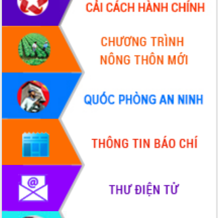
Xây dựng nông thôn mới: Nâng cao đời
sống người dân từ những mô hình thiết
thực
Quyết liệt tháo gỡ vướng mắc, đẩy
nhanh tiến độ các dự án trọng điểm
trong Khu kinh tế Nam Phú Yên
Hòn Yến phát triển du lịch gắn với bảo
tồn biển
Lấy ý kiến điều chỉnh Quy hoạch tỉnh
Đắk Lắk thời kỳ 2021-2030, tầm nhìn
đến năm 2050
Phát động chiến dịch 30 ngày đêm
giải phóng mặt bằng Tuyến đường bộ
ven biển
Đắk Lắk nỗ lực thúc đẩy tăng trưởng
kinh tế từ 10% trở lên trong Quý
II/2026
Đắk Lắk ký kết thỏa thuận hợp tác về
chuyển đổi số giai đoạn 2026 – 2030
với Tập đoàn Bưu chính Viễn thông
Việt Nam