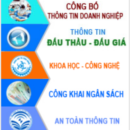
Thứ trưởng Bộ Y tế làm việc với tỉnh
Đắk Lắk về phát triển nhân lực y tế
cho trạm y tế cấp xã
Du lịch Đắk Lắk nâng tầm trải nghiệm
du khách thông qua Hệ thống cơ sở dữ
liệu và Bản đồ số
Tập huấn ứng dụng trí tuệ nhân tạo (AI)
trong thương mại điện tử năm 2026
Đoàn đại biểu Quốc hội tỉnh Đắk Lắk
trao đổi thông tin trước Kỳ họp thứ
nhất, Quốc hội khóa XVI
Quyết liệt cải cách hành chính, khơi
thông nguồn lực phát triển
Nâng cao hiệu lực, hiệu quả HĐND
tỉnh thông qua hiện đại hóa hành chính
Xã Ea Phê gắn cải cách hành chính với
chuyển đổi số
Phó Chủ tịch Thường trực UBND tỉnh
Hồ Thị Nguyên Thảo làm việc tại Trung
tâm Phục vụ hành chính công xã Ea
Phê