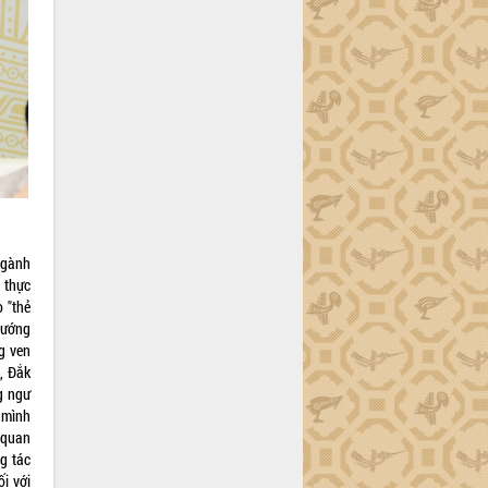
ngành
 thực
 "thẻ
hướng
g ven
, Đắk
g ngư
 mình
 quan
g tác
i với