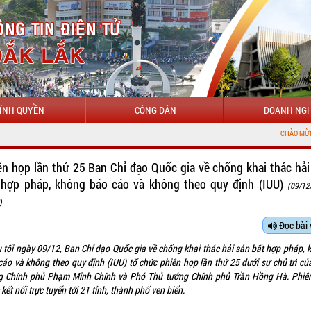
ÍNH QUYỀN
CÔNG DÂN
DOANH NGH
CHÀO MỪNG ĐẾN VỚI CỔNG THÔ
ên họp lần thứ 25 Ban Chỉ đạo Quốc gia về chống khai thác hải
 hợp pháp, không báo cáo và không theo quy định (IUU)
(09/12
)
Đọc bài 
u tối ngày 09/12, Ban Chỉ đạo Quốc gia về chống khai thác hải sản bất hợp pháp, 
cáo và không theo quy định (IUU) tổ chức phiên họp lần thứ 25 dưới sự chủ trì củ
g Chính phủ Phạm Minh Chính và Phó Thủ tướng Chính phủ Trần Hồng Hà. Phiê
kết nối trực tuyến tới 21 tỉnh, thành phố ven biển.