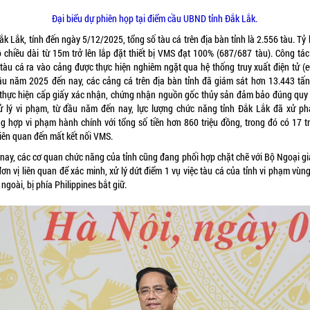
Đại biểu dự phiên họp tại điểm cầu UBND tỉnh Đắk Lắk.
ắk Lắk, tính đến ngày 5/12/2025, tổng số tàu cá trên địa bàn tỉnh là 2.556 tàu. Tỷ 
ó chiều dài từ 15m trở lên lắp đặt thiết bị VMS đạt 100% (687/687 tàu). Công tác
 tàu cá ra vào cảng được thực hiện nghiêm ngặt qua hệ thống truy xuất điện tử (e
ầu năm 2025 đến nay, các cảng cá trên địa bàn tỉnh đã giám sát hơn 13.443 tấn
 thực hiện cấp giấy xác nhận, chứng nhận nguồn gốc thủy sản đảm bảo đúng quy 
ử lý vi phạm, từ đầu năm đến nay, lực lượng chức năng tỉnh Đắk Lắk đã xử ph
ng hợp vi phạm hành chính với tổng số tiền hơn 860 triệu đồng, trong đó có 17 t
liên quan đến mất kết nối VMS.
 nay, các cơ quan chức năng của tỉnh cũng đang phối hợp chặt chẽ với Bộ Ngoại gi
ơn vị liên quan để xác minh, xử lý dứt điểm 1 vụ việc tàu cá của tỉnh vi phạm vùn
ngoài, bị phía Philippines bắt giữ.