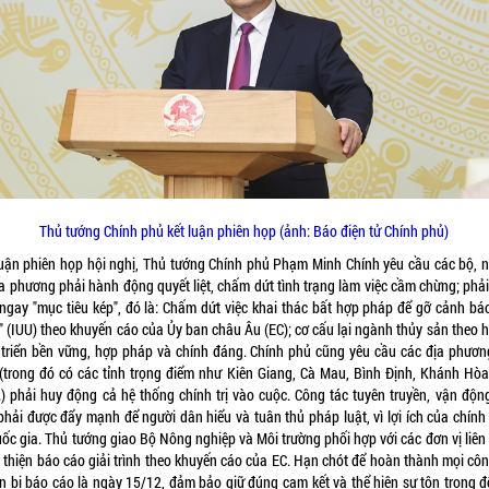
Thủ tướng Chính phủ kết luận phiên họp (ảnh: Báo điện tử Chính phủ)
luận phiên họp hội nghị, Thủ tướng Chính phủ Phạm Minh Chính yêu cầu các bộ, 
ịa phương phải hành động quyết liệt, chấm dứt tình trạng làm việc cầm chừng; phải
 ngay "mục tiêu kép", đó là: Chấm dứt việc khai thác bất hợp pháp để gỡ cảnh báo
" (IUU) theo khuyến cáo của Ủy ban châu Âu (EC); cơ cấu lại ngành thủy sản theo 
 triển bền vững, hợp pháp và chính đáng. Chính phủ cũng yêu cầu các địa phươn
 (trong đó có các tỉnh trọng điểm như Kiên Giang, Cà Mau, Bình Định, Khánh Hòa
..) phải huy động cả hệ thống chính trị vào cuộc. Công tác tuyên truyền, vận độn
phải được đẩy mạnh để người dân hiểu và tuân thủ pháp luật, vì lợi ích của chính
uốc gia. Thủ tướng giao Bộ Nông nghiệp và Môi trường phối hợp với các đơn vị liên
 thiện báo cáo giải trình theo khuyến cáo của EC. Hạn chót để hoàn thành mọi côn
n bị báo cáo là ngày 15/12, đảm bảo giữ đúng cam kết và thể hiện sự tôn trọng đố