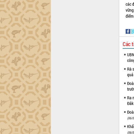
các đ
Đắk Lắk sơ kết 4 năm triển khai thực
vững
hiện Đề án 06 của Chính phủ
điểm
Họp báo thông tin về Hội nghị Công bố
Quy hoạch và Xúc tiến đầu tư tỉnh Đắk
Lắk
Khơi thông điểm nghẽn, đẩy nhanh
Các t
giải ngân vốn khắc phục thiên tai
HĐND tỉnh thông qua điều chỉnh Quy
UBND
hoạch tỉnh thời kỳ 2021-2030
côn
Hội thảo góp ý hồ sơ điều chỉnh quy
Rà s
hoạch tỉnh Đắk Lắk thời kỳ 2021-2030,
quả
tầm nhìn đến năm 2050
Đoàn
Nâng cao hiệu quả hoạt động của các
trư
doanh nghiệp nhà nước
Ra m
Hội nghị triển khai kết nối mạng
Đắk
truyền số liệu chuyên dùng phục vụ cơ
quan Đảng, Nhà nước
Đoàn
(06/0
Lễ phát động chuỗi hoạt động chung
tay làm sạch môi trường
Khẩn
Xã Ea Kar bước chuyển mình trong
(06/0