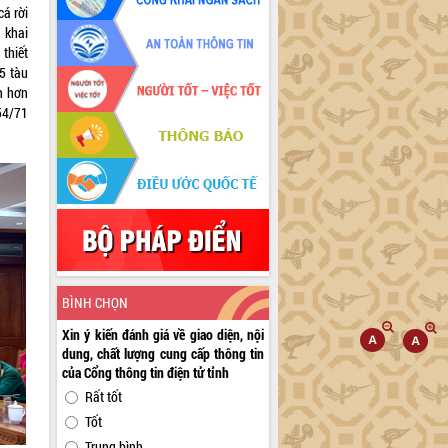
cá rời
 khai
 thiết
5 tàu
h hơn
 54/71
BÌNH CHỌN
Xin ý kiến đánh giá về giao diện, nội
dung, chất lượng cung cấp thông tin
của Cổng thông tin điện tử tỉnh
Rất tốt
Tốt
Trung bình