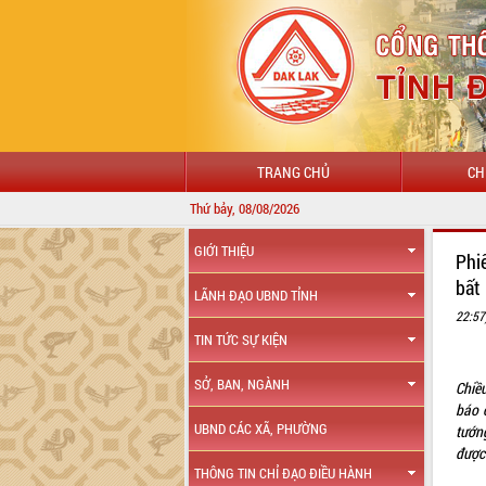
TRANG CHỦ
CH
Thứ bảy, 08/08/2026
GIỚI THIỆU
Phi
bất
LÃNH ĐẠO UBND TỈNH
22:57
TIN TỨC SỰ KIỆN
SỞ, BAN, NGÀNH
Chiề
báo 
UBND CÁC XÃ, PHƯỜNG
tướn
được 
THÔNG TIN CHỈ ĐẠO ĐIỀU HÀNH