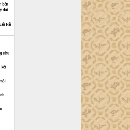
ản bền
ý dứt
uấn Hải
ng Khu
 kết
 môi
ỉnh
ạm