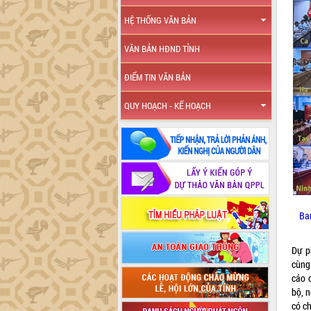
HỆ THỐNG VĂN BẢN
VĂN BẢN HĐND TỈNH
ĐIỂM TIN VĂN BẢN
QUY HOẠCH - KẾ HOẠCH
Ba
Dự p
cùng
cáo 
bộ, 
có ch