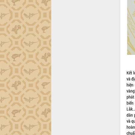
trường Nguyễn Hoàng Hiệp khảo sát
vùng trồng và doanh nghiệp đóng gói
sầu riêng tại Đắk Lắk
Trình diễn nghệ thuật chế biến các
món ăn từ sầu riêng
Đắk Lắk công bố Quy hoạch và xúc
tiến đầu tư tỉnh
Ngành cá ngừ Đắk Lắk chủ động thích
ứng để giữ vững thị trường xuất khẩu
Diễn đàn Kinh tế tư nhân Việt Nam đột
phá cơ chế - Hợp tác công tư
Kết 
Đề án 06 tạo bước ngoặt đột phá trong
và đ
cải cách hành chính tỉnh Đắk Lắk
hiện
Kết nối tour, đẩy mạnh chuyển đổi số
vàng
để phát triển du lịch Đắk Lắk
phát
Khởi động Dự án Đầu tư xây dựng hạ
biển
tầng kỹ thuật Cụm công nghiệp Tân
Lắk.
Tiến
dân 
và q
Gặp mặt các cơ quan báo chí nhân Kỷ
hoàn
niệm 101 năm Ngày Báo chí Cách
chuẩ
mạng Việt Nam