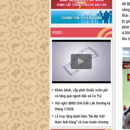
dữ li
cảng
thác 
bị g
phát
VIDEO
4.000
tàu (
Khám bệnh, cấp phát thuốc miễn phí
và tặng quà người dân xã Cư Pui
Hội nghị UBND tỉnh Đắk Lắk thường kỳ
tháng 7/2026
Lễ truy tặng danh hiệu “Bà Mẹ Việt
Nam Anh hùng” và trao Huân chương
Lao động