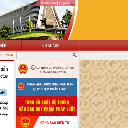
|
Vietnamese
English
IỆP
DU KHÁCH
NG TIN ĐIỆN TỬ TỈNH ĐẮK LẮK
 sản
/2025,
viết
không
a Thủ
n họp