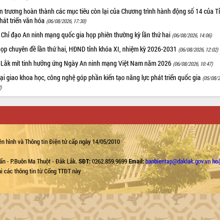
 trương hoàn thành các mục tiêu còn lại của Chương trình hành động số 14 của T
hát triển văn hóa
(06/08/2026, 17:30)
 Chỉ đạo An ninh mạng quốc gia họp phiên thường kỳ lần thứ hai
(06/08/2026, 14:06)
họp chuyên đề lần thứ hai, HĐND tỉnh khóa XI, nhiệm kỳ 2026-2031
(06/08/2026, 12:02)
 Lắk mít tinh hưởng ứng Ngày An ninh mạng Việt Nam năm 2026
(06/08/2026, 10:47)
i giao khoa học, công nghệ góp phần kiến tạo năng lực phát triển quốc gia
(05/08/2
)
n hình và Thông tin Điện tử cấp ngày 14/05/2010
ẩn - P.Buôn Ma Thuột - Đắk Lắk.
SĐT:
0262.859.9699
Email:
banbientap@daklak.gov.vn ho
lại các thông tin từ Cổng TTĐT này