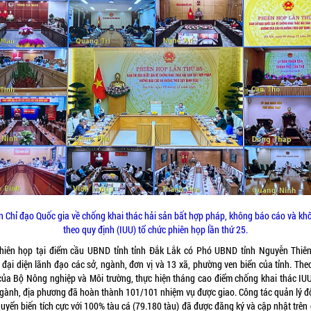
n Chỉ đạo Quốc gia về chống khai thác hải sản bất hợp pháp, không báo cáo và kh
theo quy định (IUU) tổ chức phiên họp lần thứ 25.
hiên họp tại điểm cầu UBND tỉnh tỉnh Đắk Lắk có Phó UBND tỉnh Nguyễn Thiê
 đại diện lãnh đạo các sở, ngành, đơn vị và 13 xã, phường ven biển của tỉnh. The
của Bộ Nông nghiệp và Môi trường, thực hiện tháng cao điểm chống khai thác IUU
ngành, địa phương đã hoàn thành 101/101 nhiệm vụ được giao. Công tác quản lý độ
uyển biến tích cực với 100% tàu cá (79.180 tàu) đã được đăng ký và cập nhật trên