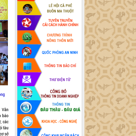
ông
n Văn
o báo
, các
i tàu
 cơ sở