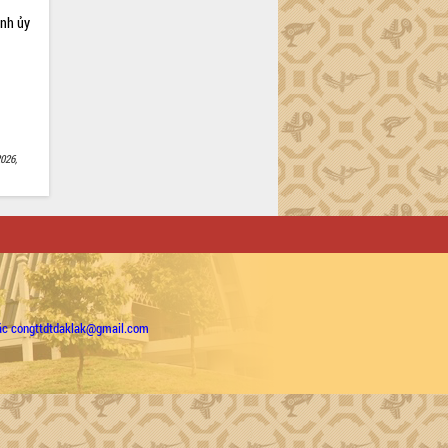
ỉnh ủy
026,
ặc congttdtdaklak@gmail.com