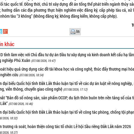
ối tác quốc tế. Đồng thời, chủ trì xây dựng đề án tổng thể phát triển ngành thủy s
; hướng dẫn các địa phương thực hiện nghiêm việc đăng ký, cấp phép tàu cá, xử l
 nhóm tàu "3 không" (không đăng ký, không đăng kiểm, không cấp phép).
T
In
in khác
 tỉnh làm việc với Chủ đầu tư dự án Đầu tư xây dựng và kinh doanh kết cấu hạ tầ
g nghiệp Phú Xuân
(07/08/2026, 19:47)
oát hiệu quả ứng dụng các đề tài khoa học và công nghệ, thúc đẩy thương mại hóa
 nghiên cứu
(07/08/2026, 18:34)
 đại biểu Quốc hội tỉnh Đắk Lắk thảo luận tại tổ về các dự án luật về nông nghiệp,
ờng, viễn thông, chuyển giao công nghệ
(07/08/2026, 17:12)
ắt “Bản đồ số nông sản, sản phẩm OCOP, du lịch thôn buôn trên nền tảng số của t
 Lắk”
(07/08/2026, 16:46)
 đại biểu Quốc hội tỉnh Đắk Lắk thảo luận tại tổ về công tác phòng, chống tội ph
8/2026, 18:32)
 trương rà soát, hoàn thiện công tác tổ chức Lễ hội Sầu riêng Đắk Lắk năm 2026
8/2026, 18:27)