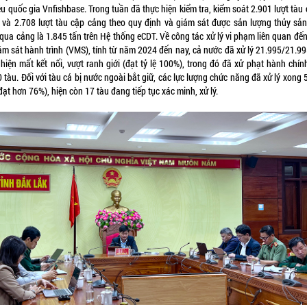
ệu quốc gia Vnfishbase. Trong tuần đã thực hiện kiểm tra, kiểm soát 2.901 lượt tàu 
 và 2.708 lượt tàu cập cảng theo quy định và giám sát được sản lượng thủy sản
qua cảng là 1.845 tấn trên Hệ thống eCDT. Về công tác xử lý vi phạm liên quan đến
iám sát hành trình (VMS), tính từ năm 2024 đến nay, cả nước đã xử lý 21.995/21.99
 hiện mất kết nối, vượt ranh giới (đạt tỷ lệ 100%), trong đó đã xử phạt hành chín
 tàu. Đối với tàu cá bị nước ngoài bắt giữ, các lực lượng chức năng đã xử lý xong
đạt hơn 76%), hiện còn 17 tàu đang tiếp tục xác minh, xử lý.