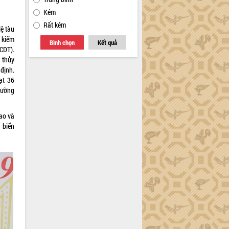
Kém
Rất kém
lệ tàu
 kiểm
Bình chọn
Kết quả
CDT).
 thủy
định.
ạt 36
rường
ao và
g biển