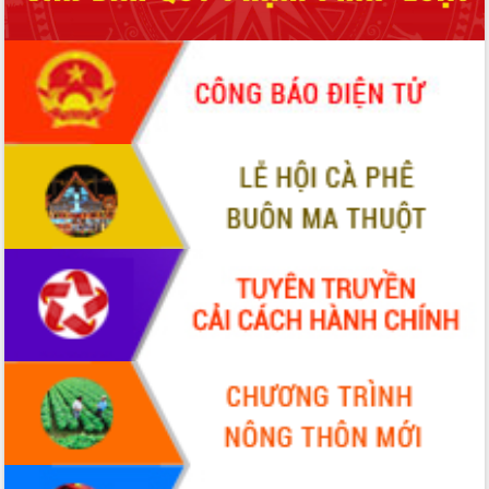
Định vị cà phê Việt Nam như một “di
sản sống” trong dòng chảy toàn cầu
Xây dựng nông thôn mới: Nâng cao đời
sống người dân từ những mô hình thiết
thực
Quyết liệt tháo gỡ vướng mắc, đẩy
nhanh tiến độ các dự án trọng điểm
trong Khu kinh tế Nam Phú Yên
Hòn Yến phát triển du lịch gắn với bảo
tồn biển
Lấy ý kiến điều chỉnh Quy hoạch tỉnh
Đắk Lắk thời kỳ 2021-2030, tầm nhìn
đến năm 2050
Phát động chiến dịch 30 ngày đêm
giải phóng mặt bằng Tuyến đường bộ
ven biển
Đắk Lắk nỗ lực thúc đẩy tăng trưởng
kinh tế từ 10% trở lên trong Quý
II/2026
Đắk Lắk ký kết thỏa thuận hợp tác về
chuyển đổi số giai đoạn 2026 – 2030