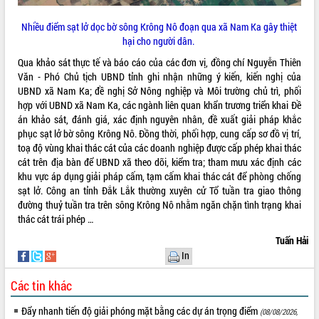
sầu riêng tại Đắk Lắk
Trình diễn nghệ thuật chế biến các
Nhiều điểm sạt lở dọc bờ sông Krông Nô đoạn qua xã Nam Ka gây thiệt
món ăn từ sầu riêng
hại cho người dân.
Đắk Lắk công bố Quy hoạch và xúc
Qua khảo sát thực tế và báo cáo của các đơn vị, đồng chí Nguyễn Thiên
tiến đầu tư tỉnh
Văn - Phó Chủ tịch UBND tỉnh ghi nhận những ý kiến, kiến nghị của
Ngành cá ngừ Đắk Lắk chủ động thích
UBND xã Nam Ka; đề nghị Sở Nông nghiệp và Môi trường chủ trì, phối
ứng để giữ vững thị trường xuất khẩu
hợp với UBND xã Nam Ka, các ngành liên quan khẩn trương triển khai Đề
Diễn đàn Kinh tế tư nhân Việt Nam đột
án khảo sát, đánh giá, xác định nguyên nhân, đề xuất giải pháp khắc
phá cơ chế - Hợp tác công tư
phục sạt lở bờ sông Krông Nô. Đồng thời, phối hợp, cung cấp sơ đồ vị trí,
toạ độ vùng khai thác cát của các doanh nghiệp được cấp phép khai thác
Đề án 06 tạo bước ngoặt đột phá trong
cát trên địa bàn để UBND xã theo dõi, kiểm tra; tham mưu xác định các
cải cách hành chính tỉnh Đắk Lắk
khu vực áp dụng giải pháp cấm, tạm cấm khai thác cát để phòng chống
Kết nối tour, đẩy mạnh chuyển đổi số
sạt lở. Công an tỉnh Đắk Lắk thường xuyên cử Tổ tuần tra giao thông
để phát triển du lịch Đắk Lắk
đường thuỷ tuần tra trên sông Krông Nô nhằm ngăn chặn tình trạng khai
Khởi động Dự án Đầu tư xây dựng hạ
thác cát trái phép …
tầng kỹ thuật Cụm công nghiệp Tân
Tuấn Hải
Tiến
In
Gặp mặt các cơ quan báo chí nhân Kỷ
niệm 101 năm Ngày Báo chí Cách
Các tin khác
mạng Việt Nam
Đắk Lắk sơ kết 4 năm triển khai thực
Đẩy nhanh tiến độ giải phóng mặt bằng các dự án trọng điểm
(08/08/2026,