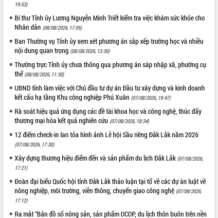
hiện Đề án 06 của Chính phủ
19:53)
Họp báo thông tin về Hội nghị Công bố
Bí thư Tỉnh ủy Lương Nguyễn Minh Triết kiểm tra việc khám sức khỏe cho
Quy hoạch và Xúc tiến đầu tư tỉnh Đắk
Nhân dân
(08/08/2026, 17:05)
Lắk
Ban Thường vụ Tỉnh ủy xem xét phương án sắp xếp trường học và nhiều
Khơi thông điểm nghẽn, đẩy nhanh
nội dung quan trọng
(08/08/2026, 13:30)
giải ngân vốn khắc phục thiên tai
Thường trực Tỉnh ủy chưa thông qua phương án sáp nhập xã, phường cụ
HĐND tỉnh thông qua điều chỉnh Quy
thể
(08/08/2026, 11:30)
hoạch tỉnh thời kỳ 2021-2030
UBND tỉnh làm việc với Chủ đầu tư dự án Đầu tư xây dựng và kinh doanh
Hội thảo góp ý hồ sơ điều chỉnh quy
kết cấu hạ tầng Khu công nghiệp Phú Xuân
hoạch tỉnh Đắk Lắk thời kỳ 2021-2030,
(07/08/2026, 19:47)
tầm nhìn đến năm 2050
Rà soát hiệu quả ứng dụng các đề tài khoa học và công nghệ, thúc đẩy
Nâng cao hiệu quả hoạt động của các
thương mại hóa kết quả nghiên cứu
(07/08/2026, 18:34)
doanh nghiệp nhà nước
12 điểm check-in lan tỏa hình ảnh Lễ hội Sầu riêng Đắk Lắk năm 2026
Hội nghị triển khai kết nối mạng
(07/08/2026, 17:30)
truyền số liệu chuyên dùng phục vụ cơ
Xây dựng thương hiệu điểm đến và sản phẩm du lịch Đắk Lắk
(07/08/2026,
quan Đảng, Nhà nước
17:21)
Lễ phát động chuỗi hoạt động chung
Đoàn đại biểu Quốc hội tỉnh Đắk Lắk thảo luận tại tổ về các dự án luật về
tay làm sạch môi trường
nông nghiệp, môi trường, viễn thông, chuyển giao công nghệ
(07/08/2026,
Xã Ea Kar bước chuyển mình trong
17:12)
công tác cải cách hành chính mô hình
Ra mắt “Bản đồ số nông sản, sản phẩm OCOP, du lịch thôn buôn trên nền
mới