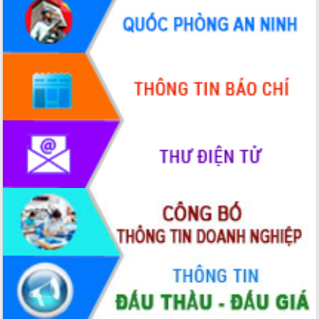
với Tập đoàn Bưu chính Viễn thông
Việt Nam
Thứ trưởng Bộ Y tế làm việc với tỉnh
Đắk Lắk về phát triển nhân lực y tế
cho trạm y tế cấp xã
Du lịch Đắk Lắk nâng tầm trải nghiệm
du khách thông qua Hệ thống cơ sở dữ
liệu và Bản đồ số
Tập huấn ứng dụng trí tuệ nhân tạo (AI)
trong thương mại điện tử năm 2026
Đoàn đại biểu Quốc hội tỉnh Đắk Lắk
trao đổi thông tin trước Kỳ họp thứ
nhất, Quốc hội khóa XVI
Quyết liệt cải cách hành chính, khơi
thông nguồn lực phát triển
Nâng cao hiệu lực, hiệu quả HĐND
tỉnh thông qua hiện đại hóa hành chính
Xã Ea Phê gắn cải cách hành chính với
chuyển đổi số
Phó Chủ tịch Thường trực UBND tỉnh