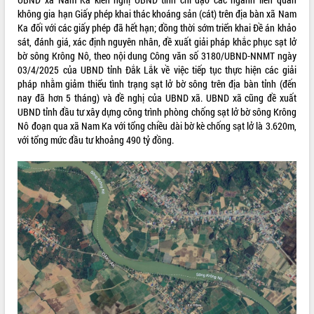
không gia hạn Giấy phép khai thác khoáng sản (cát) trên địa bàn xã Nam
Kỳ họp thứ Hai, Hội đồng nhân dân
Ka đối với các giấy phép đã hết hạn; đồng thời sớm triển khai Đề án khảo
tỉnh khóa XI quyết nghị nhiều nội dung
sát, đánh giá, xác định nguyên nhân, đề xuất giải pháp khắc phục sạt lở
quan trọng
bờ sông Krông Nô, theo nội dung Công văn số 3180/UBND-NNMT ngày
Bí thư Tỉnh ủy Lương Nguyễn Minh
03/4/2025 của UBND tỉnh Đắk Lắk về việc tiếp tục thực hiện các giải
Triết thăm, tặng quà người có công với
pháp nhằm giảm thiểu tình trạng sạt lở bờ sông trên địa bàn tỉnh (đến
cách mạng
LIÊN KẾT WEB
nay đã hơn 5 tháng) và đề nghị của UBND xã. UBND xã cũng đề xuất
Rà soát, hoàn thiện hệ thống thiết chế
UBND tỉnh đầu tư xây dựng công trình phòng chống sạt lở bờ sông Krông
văn hóa, thể thao đáp ứng yêu cầu
Nô đoạn qua xã Nam Ka với tổng chiều dài bờ kè chống sạt lở là 3.620m,
phát triển mới
với tổng mức đầu tư khoảng 490 tỷ đồng.
Thường trực HĐND tỉnh Đắk Lắk gặp
THỐNG KÊ TRUY CẬP
mặt Đoàn chuyên gia y tế TP. Hồ Chí
Minh
Hôm nay:
18586
Lễ truy điệu và an táng hài cốt liệt sĩ
Tất cả:
66104254
tại Nghĩa trang Liệt sĩ xã Sơn Hòa
Bàn giải pháp tháo gỡ khó khăn trong
xuất khẩu sầu riêng và triển khai quy
định EUDR
Thứ trưởng Bộ Nông nghiệp và Môi
trường Nguyễn Hoàng Hiệp khảo sát
vùng trồng và doanh nghiệp đóng gói