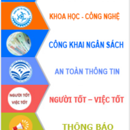
Hồ Thị Nguyên Thảo làm việc tại Trung
tâm Phục vụ hành chính công xã Ea
Phê
Xây dựng nền hành chính số đồng
hành cùng nông dân dân, doanh nghiệp
Giai đoạn 2026-2030, Đắk Lắk phấn
đấu có 77% xã đạt chuẩn nông thôn
mới
Chuyển đổi số 'mở đường' cho nông
nghiệp Đắk Lắk tăng trưởng bứt phá
Triển khai đồng bộ đo đạc, lập hồ sơ
địa chính, hoàn thiện cơ sở dữ liệu đất
đai
Ứng dụng sinh trắc học - Bước tiến
trong hành trình chuyển đổi số tại Đắk
Lắk
Đắk Lắk nâng cao hiệu quả công tác
Đảng từ Sổ tay đảng viên điện tử
Đắk Lắk đẩy mạnh nuôi biển công
nghệ, hướng tới phát triển thủy sản
bền vững