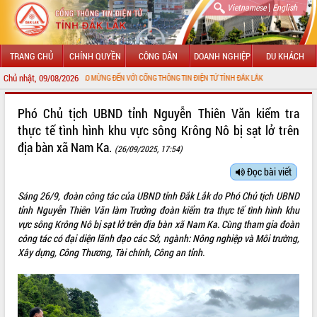
|
Vietnamese
English
TRANG CHỦ
CHÍNH QUYỀN
CÔNG DÂN
DOANH NGHIỆP
DU KHÁCH
Chủ nhật, 09/08/2026
CHÀO MỪNG ĐẾN VỚI CỔNG THÔNG TIN ĐIỆN TỬ TỈNH ĐẮK LẮK
GIỚI THIỆU
Phó Chủ tịch UBND tỉnh Nguyễn Thiên Văn kiểm tra
thực tế tình hình khu vực sông Krông Nô bị sạt lở trên
LÃNH ĐẠO UBND TỈNH
địa bàn xã Nam Ka.
(26/09/2025, 17:54)
TIN TỨC SỰ KIỆN
Đọc bài viết
SỞ, BAN, NGÀNH
Sáng 26/9, đoàn công tác của UBND tỉnh Đắk Lắk do Phó Chủ tịch UBND
tỉnh Nguyễn Thiên Văn làm Trưởng đoàn kiểm tra thực tế tình hình khu
UBND CÁC XÃ, PHƯỜNG
vực sông Krông Nô bị sạt lở trên địa bàn xã Nam Ka. Cùng tham gia đoàn
công tác có đại diện lãnh đạo các Sở, ngành: Nông nghiệp và Môi trường,
THÔNG TIN CHỈ ĐẠO ĐIỀU HÀNH
Xây dựng, Công Thương, Tài chính, Công an tỉnh.
HỆ THỐNG VĂN BẢN
VĂN BẢN HĐND TỈNH