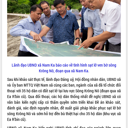
VIDEO
Trailer Lễ hội Sầu riêng Đắk Lắk năm
Lãnh đạo UBND xã Nam Ka báo cáo về tình hình sạt lở ven bờ sông
2026
Krông Nô, đoạn qua xã Nam Ka.
Khám bệnh, cấp phát thuốc miễn phí
Sau khi khảo sát thực tế, lãnh đạo Đảng uỷ, Hội đồng nhân dân, UBND xã
và tặng quà người dân xã Cư Pui
và Ủy ban MTTQ Việt Nam xã cùng các ban, ngành của xã đã tổ chức đối
Hội nghị UBND tỉnh Đắk Lắk thường kỳ
thoại với 35 hộ dân có đất sạt lở tại lưu vực Sông Krông Nô (đoạn qua xã
tháng 7/2026
Ea R’bin cũ). Qua đối thoại, các hộ dân thống nhất đề nghị UBND xã có
văn bản kiến nghị cấp có thẩm quyền sớm triển khai Đề án khảo sát,
Lễ truy tặng danh hiệu “Bà Mẹ Việt
ALBUM ẢNH
đánh giá, xác định nguyên nhân, đề xuất giải pháp khắc phục sạt lở bờ
Nam Anh hùng” và trao Huân chương
sông Krông Nô và sớm hỗ trợ đền bù thiệt hại cho 35 hộ dân (khu vực xã
Lao động
Ea R’bin cũ).
UBND tỉnh Đắk Lắk triển khai nhiệm
vụ 6 tháng cuối năm 2026
UBND xã Nam Ka kiến nghị UBND tỉnh chỉ đạo các ngành liên quan