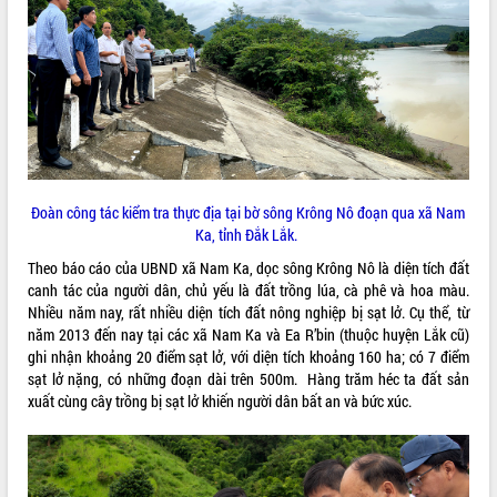
ĐIỂM TIN VĂN BẢN
QUY HOẠCH - KẾ HOẠCH
Đoàn công tác kiểm tra thực địa tại bờ sông Krông Nô đoạn qua xã Nam
Ka, tỉnh Đắk Lắk.
Theo báo cáo của UBND xã Nam Ka, dọc sông Krông Nô là diện tích đất
canh tác của người dân, chủ yếu là đất trồng lúa, cà phê và hoa màu.
Nhiều năm nay, rất nhiều diện tích đất nông nghiệp bị sạt lở. Cụ thể, từ
năm 2013 đến nay tại các xã Nam Ka và Ea R’bin (thuộc huyện Lắk cũ)
ghi nhận khoảng 20 điểm sạt lở, với diện tích khoảng 160 ha; có 7 điểm
sạt lở nặng, có những đoạn dài trên 500m. Hàng trăm héc ta đất sản
xuất cùng cây trồng bị sạt lở khiến người dân bất an và bức xúc.