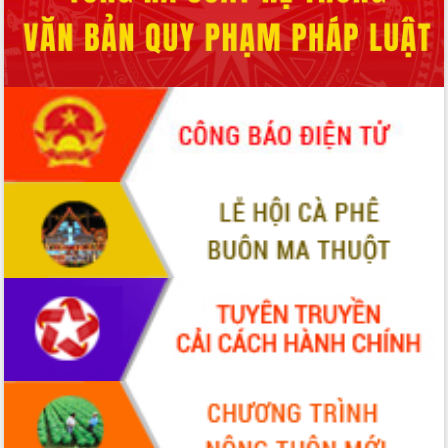
Xây dựng nền hành chính số đồng
hành cùng nông dân dân, doanh nghiệp
Giai đoạn 2026-2030, Đắk Lắk phấn
đấu có 77% xã đạt chuẩn nông thôn
mới
Chuyển đổi số 'mở đường' cho nông
nghiệp Đắk Lắk tăng trưởng bứt phá
Triển khai đồng bộ đo đạc, lập hồ sơ
địa chính, hoàn thiện cơ sở dữ liệu đất
đai
Ứng dụng sinh trắc học - Bước tiến
trong hành trình chuyển đổi số tại Đắk
Lắk
Đắk Lắk nâng cao hiệu quả công tác
Đảng từ Sổ tay đảng viên điện tử
Đắk Lắk đẩy mạnh nuôi biển công
nghệ, hướng tới phát triển thủy sản
bền vững
Tập huấn nâng cao năng lực triển khai
chuyển đổi số cho cán bộ, công chức