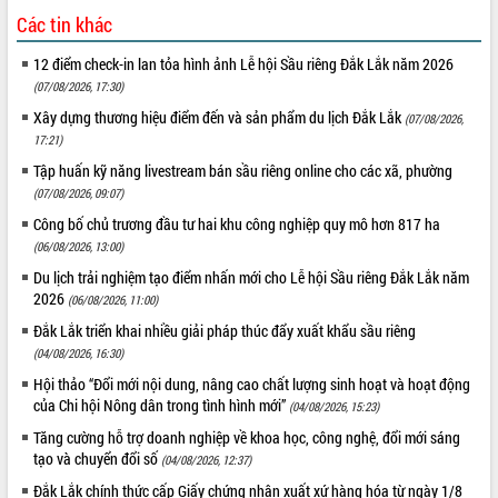
Xây dựng nông thôn mới: Nâng cao đời
Các tin khác
sống người dân từ những mô hình thiết
thực
12 điểm check-in lan tỏa hình ảnh Lễ hội Sầu riêng Đắk Lắk năm 2026
Quyết liệt tháo gỡ vướng mắc, đẩy
(07/08/2026, 17:30)
nhanh tiến độ các dự án trọng điểm
Xây dựng thương hiệu điểm đến và sản phẩm du lịch Đắk Lắk
(07/08/2026,
trong Khu kinh tế Nam Phú Yên
17:21)
Hòn Yến phát triển du lịch gắn với bảo
Tập huấn kỹ năng livestream bán sầu riêng online cho các xã, phường
tồn biển
(07/08/2026, 09:07)
Lấy ý kiến điều chỉnh Quy hoạch tỉnh
Đắk Lắk thời kỳ 2021-2030, tầm nhìn
Công bố chủ trương đầu tư hai khu công nghiệp quy mô hơn 817 ha
đến năm 2050
(06/08/2026, 13:00)
Phát động chiến dịch 30 ngày đêm
Du lịch trải nghiệm tạo điểm nhấn mới cho Lễ hội Sầu riêng Đắk Lắk năm
giải phóng mặt bằng Tuyến đường bộ
2026
(06/08/2026, 11:00)
ven biển
Đắk Lắk triển khai nhiều giải pháp thúc đẩy xuất khẩu sầu riêng
Đắk Lắk nỗ lực thúc đẩy tăng trưởng
(04/08/2026, 16:30)
kinh tế từ 10% trở lên trong Quý
Hội thảo “Đổi mới nội dung, nâng cao chất lượng sinh hoạt và hoạt động
II/2026
của Chi hội Nông dân trong tình hình mới”
(04/08/2026, 15:23)
Đắk Lắk ký kết thỏa thuận hợp tác về
Tăng cường hỗ trợ doanh nghiệp về khoa học, công nghệ, đổi mới sáng
chuyển đổi số giai đoạn 2026 – 2030
tạo và chuyển đổi số
(04/08/2026, 12:37)
với Tập đoàn Bưu chính Viễn thông
Việt Nam
Đắk Lắk chính thức cấp Giấy chứng nhận xuất xứ hàng hóa từ ngày 1/8