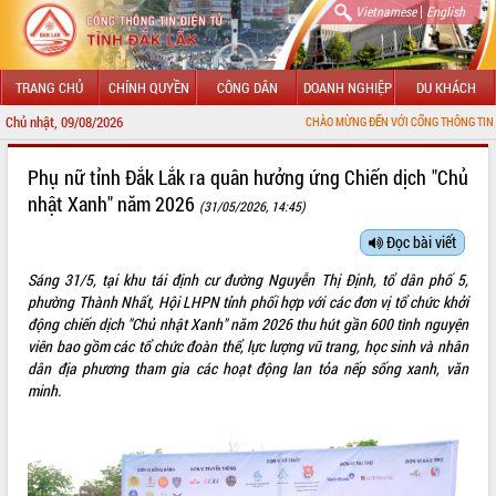
|
Vietnamese
English
TRANG CHỦ
CHÍNH QUYỀN
CÔNG DÂN
DOANH NGHIỆP
DU KHÁCH
Chủ nhật, 09/08/2026
CHÀO MỪNG ĐẾN VỚI CỔNG THÔNG TIN ĐIỆN TỬ TỈNH Đ
GIỚI THIỆU
Phụ nữ tỉnh Đắk Lắk ra quân hưởng ứng Chiến dịch "Chủ
nhật Xanh" năm 2026
(31/05/2026, 14:45)
LÃNH ĐẠO UBND TỈNH
Đọc bài viết
TIN TỨC SỰ KIỆN
Sáng 31/5, tại khu tái định cư đường Nguyễn Thị Định, tổ dân phố 5,
SỞ, BAN, NGÀNH
phường Thành Nhất, Hội LHPN tỉnh phối hợp với các đơn vị tổ chức khởi
động chiến dịch "Chủ nhật Xanh" năm 2026 thu hút gần 600 tình nguyện
UBND CÁC XÃ, PHƯỜNG
viên bao gồm các tổ chức đoàn thể, lực lượng vũ trang, học sinh và nhân
dân địa phương tham gia các hoạt động lan tỏa nếp sống xanh, văn
minh.
THÔNG TIN CHỈ ĐẠO ĐIỀU HÀNH
HỆ THỐNG VĂN BẢN
VĂN BẢN HĐND TỈNH