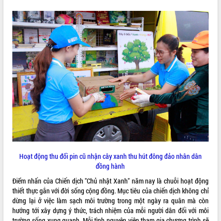
VIDEO
Khám bệnh, cấp phát thuốc miễn phí
và tặng quà người dân xã Cư Pui
Hội nghị UBND tỉnh Đắk Lắk thường kỳ
tháng 7/2026
Hoạt động thu đổi pin cũ nhận cây xanh thu hút đông đảo nhân dân
Lễ truy tặng danh hiệu “Bà Mẹ Việt
đồng hành
Nam Anh hùng” và trao Huân chương
Lao động
Điểm nhấn của Chiến dịch "Chủ nhật Xanh" năm nay là chuỗi hoạt động
ALBUM ẢNH
UBND tỉnh Đắk Lắk triển khai nhiệm
thiết thực gắn với đời sống cộng đồng. Mục tiêu của chiến dịch không chỉ
vụ 6 tháng cuối năm 2026
dừng lại ở việc làm sạch môi trường trong một ngày ra quân mà còn
hướng tới xây dựng ý thức, trách nhiệm của mỗi người dân đối với môi
Kỳ họp thứ Hai, Hội đồng nhân dân
trường sống xung quanh. Mỗi tình nguyện viên tham gia chương trình sẽ
tỉnh khóa XI quyết nghị nhiều nội dung