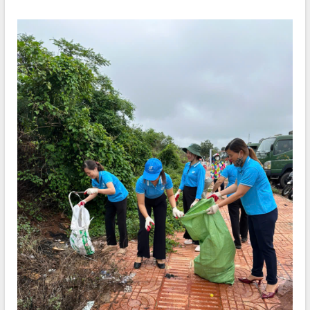
món ăn từ sầu riêng
Đắk Lắk công bố Quy hoạch và xúc
tiến đầu tư tỉnh
Ngành cá ngừ Đắk Lắk chủ động thích
ứng để giữ vững thị trường xuất khẩu
Diễn đàn Kinh tế tư nhân Việt Nam đột
phá cơ chế - Hợp tác công tư
Đề án 06 tạo bước ngoặt đột phá trong
cải cách hành chính tỉnh Đắk Lắk
Kết nối tour, đẩy mạnh chuyển đổi số
để phát triển du lịch Đắk Lắk
Khởi động Dự án Đầu tư xây dựng hạ
tầng kỹ thuật Cụm công nghiệp Tân
Tiến
Gặp mặt các cơ quan báo chí nhân Kỷ
niệm 101 năm Ngày Báo chí Cách
mạng Việt Nam
Đắk Lắk sơ kết 4 năm triển khai thực
hiện Đề án 06 của Chính phủ
Họp báo thông tin về Hội nghị Công bố