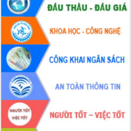
Bầu cử Quốc hội và HĐND: Cử tri Đắk
Lắk gửi gắm niềm tin, kỳ vọng vào lá
phiếu
Đắk Lắk sẵn sàng các điều kiện cho
Ngày hội bầu cử đại biểu Quốc hội
khóa XVI và HĐND các cấp nhiệm kỳ
2026-2031
Đảm bảo cuộc bầu cử đại biểu Quốc
hội và đại biểu HĐND các cấp diễn ra
an toàn, hiệu quả, đúng quy định
Thủ tướng Chính phủ Phạm Minh Chính
kiểm tra, chỉ đạo hoàn thành các dự
án cao tốc và thăm khu tái định cư tại
Đắk Lắk
Sôi nổi Hội đua ngựa truyền thống Gò
Thì Thùng mừng Xuân Bính Ngọ 2026
Lãnh đạo tỉnh dâng hương tưởng niệm
tại Đập Đồng Cam đầu Xuân Bính Ngọ
Ngành nông nghiệp phấn đấu tăng
trưởng đạt 5,86% trong năm 2026
UBND tỉnh Đắk Lắk triển khai công tác