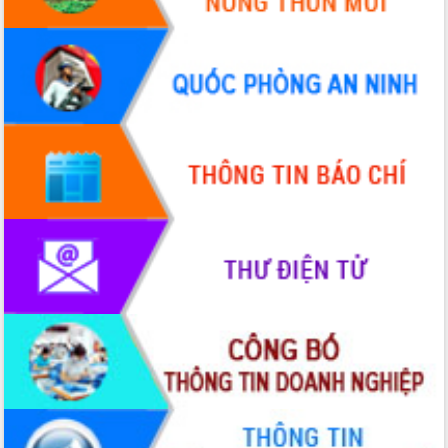
cấp xã
Đắk Lắk phát động hưởng ứng Ngày
Quyền của người tiêu dùng Việt Nam
2026
Đẩy mạnh cải cách hành chính, quyết
tâm đạt được mục tiêu tăng trưởng
hai con số trong năm 2026
Tổ chức trang trọng Lễ hội Đền thờ
Lương Văn Chánh năm 2026
Phó Bí thư Tỉnh ủy Đắk Lắk Đỗ Hữu
Huy giữ chức Bí thư Đảng ủy Ủy Ban
Nhân dân tỉnh
Bệnh án điện tử thúc đẩy chuyển đổi
số y tế tại Đắk Lắk
Chuyển đổi số thư viện: Mở rộng
không gian tri thức trong thời đại số
Đánh giá, rút kinh nghiệm công tác tổ
chức diễn tập trước ngày bầu cử
Chương trình “Gặp gỡ hữu nghị –
Friendship Meeting New Year 2026”