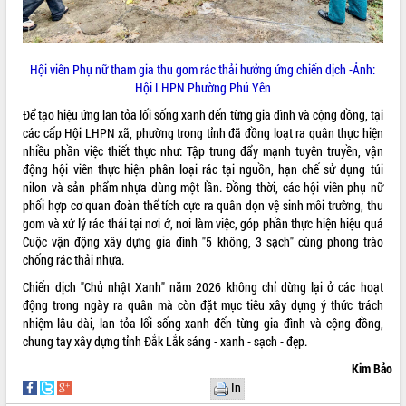
Hội thảo khoa học “Giải pháp thúc đẩy
phát triển nền kinh tế xanh tại tỉnh
Đắk Lắk”
Hội viên Phụ nữ tham gia thu gom rác thải hưởng ứng chiến dịch -Ảnh:
Tăng cường giám sát, đôn đốc thực
Hội LHPN Phường Phú Yên
hiện nhiệm vụ quản lý tài sản công
hàng tuần
Để tạo hiệu ứng lan tỏa l
ối sống xanh đến từng gia đình và cộng đồng
, tại
các cấp Hội LHPN xã, phường trong tỉnh đã đồng loạt ra quân thực hiện
Tháo gỡ những vướng mắc, đẩy mạnh
nhiều phần việc thiết thực như: Tập trung đẩy mạnh tuyên truyền, vận
công tác cải cách thủ tục hành chính
động hội viên thực hiện phân loại rác tại nguồn, hạn chế sử dụng túi
tại Trung tâm Phục vụ hành chính
nilon và sản phẩm nhựa dùng một lần. Đồng thời, các hội viên phụ nữ
công tỉnh
phối hợp cơ quan đoàn thể tích cực ra quân dọn vệ sinh môi trường, thu
Đắk Lắk: Tôn vinh 46 giải pháp tại Hội
gom và xử lý rác thải tại nơi ở, nơi làm việc, góp phần thực hiện hiệu quả
thi Sáng tạo Kỹ thuật 2024 - 2025
Cuộc vận động xây dựng gia đình "5 không, 3 sạch" cùng phong trào
Đắk Lắk rà soát, điều chỉnh Đề án 190
chống rác thải nhựa.
về phát triển nuôi trồng thủy sản
Chiến dịch "Chủ nhật Xanh" năm 2026 không chỉ dừng lại ở các hoạt
Phó Chủ tịch UBND tỉnh Đắk Lắk
động trong ngày ra quân mà còn đặt mục tiêu
xây dựng ý thức trách
Trương Công Thái kiểm tra thực địa
nhiệm lâu dài, lan tỏa lối sống xanh đến từng gia đình và cộng đồng,
Dự án cao tốc Khánh Hòa - Buôn Ma
chung tay xây dựng tỉnh Đắk Lắk sáng - xanh - sạch - đẹp.
Thuột
Kim Bảo
Định vị cà phê Việt Nam như một “di
In
sản sống” trong dòng chảy toàn cầu