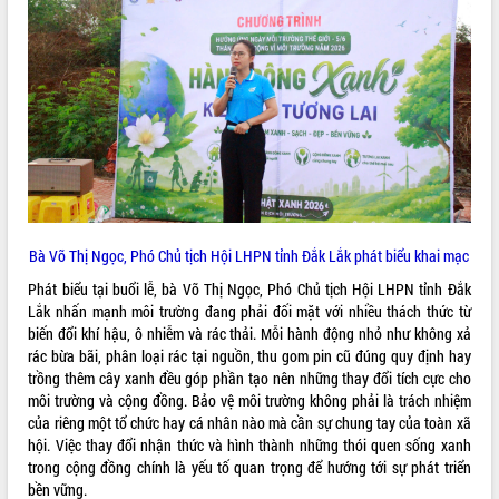
ĐIỂM TIN VĂN BẢN
QUY HOẠCH - KẾ HOẠCH
Bà Võ Thị Ngọc, Phó Chủ tịch Hội LHPN tỉnh Đắk Lắk phát biểu khai mạc
Phát biểu tại buổi lễ, bà Võ Thị Ngọc, Phó Chủ tịch Hội LHPN tỉnh Đắk
Lắk nhấn mạnh môi trường đang phải đối mặt với nhiều thách thức từ
biến đổi khí hậu, ô nhiễm và rác thải. Mỗi hành động nhỏ như không xả
rác bừa bãi, phân loại rác tại nguồn, thu gom pin cũ đúng quy định hay
trồng thêm cây xanh đều góp phần tạo nên những thay đổi tích cực cho
môi trường và cộng đồng. Bảo vệ môi trường không phải là trách nhiệm
của riêng một tổ chức hay cá nhân nào mà cần sự chung tay của toàn xã
hội. Việc thay đổi nhận thức và hình thành những thói quen sống xanh
trong cộng đồng chính là yếu tố quan trọng để hướng tới sự phát triển
bền vững.