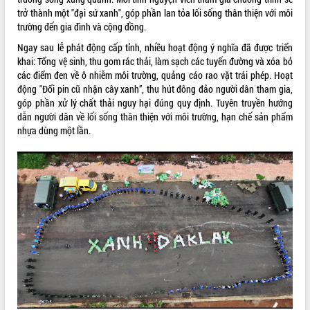
trở thành một "đại sứ xanh", góp phần lan tỏa lối sống thân thiện với môi
quan trọng
trường đến gia đình và cộng đồng.
Bí thư Tỉnh ủy Lương Nguyễn Minh
Triết thăm, tặng quà người có công với
Ngay sau lễ phát động cấp tỉnh, nhiều hoạt động ý nghĩa đã được triển
cách mạng
khai: Tổng vệ sinh, thu gom rác thải, làm sạch các tuyến đường và xóa bỏ
các điểm đen về ô nhiễm môi trường, quảng cáo rao vặt trái phép. Hoạt
Rà soát, hoàn thiện hệ thống thiết chế
động "Đổi pin cũ nhận cây xanh”, thu hút đông đảo người dân tham gia,
văn hóa, thể thao đáp ứng yêu cầu
LIÊN KẾT WEB
góp phần xử lý chất thải nguy hại đúng quy định. Tuyên truyền hướng
phát triển mới
dẫn người dân về lối sống thân thiện với môi trường, hạn chế sản phẩm
Thường trực HĐND tỉnh Đắk Lắk gặp
nhựa dùng một lần.
mặt Đoàn chuyên gia y tế TP. Hồ Chí
Minh
THỐNG KÊ TRUY CẬP
Lễ truy điệu và an táng hài cốt liệt sĩ
tại Nghĩa trang Liệt sĩ xã Sơn Hòa
Hôm nay:
11440
Bàn giải pháp tháo gỡ khó khăn trong
Tất cả:
66097108
xuất khẩu sầu riêng và triển khai quy
định EUDR
Thứ trưởng Bộ Nông nghiệp và Môi
trường Nguyễn Hoàng Hiệp khảo sát
vùng trồng và doanh nghiệp đóng gói
sầu riêng tại Đắk Lắk
Trình diễn nghệ thuật chế biến các