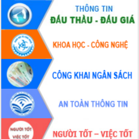
Thứ trưởng Bộ Y tế làm việc với tỉnh
Đắk Lắk về phát triển nhân lực y tế
cho trạm y tế cấp xã
Du lịch Đắk Lắk nâng tầm trải nghiệm
du khách thông qua Hệ thống cơ sở dữ
liệu và Bản đồ số
Tập huấn ứng dụng trí tuệ nhân tạo (AI)
trong thương mại điện tử năm 2026
Đoàn đại biểu Quốc hội tỉnh Đắk Lắk
trao đổi thông tin trước Kỳ họp thứ
nhất, Quốc hội khóa XVI
Quyết liệt cải cách hành chính, khơi
thông nguồn lực phát triển
Nâng cao hiệu lực, hiệu quả HĐND
tỉnh thông qua hiện đại hóa hành chính
Xã Ea Phê gắn cải cách hành chính với
chuyển đổi số
Phó Chủ tịch Thường trực UBND tỉnh
Hồ Thị Nguyên Thảo làm việc tại Trung
tâm Phục vụ hành chính công xã Ea
Phê