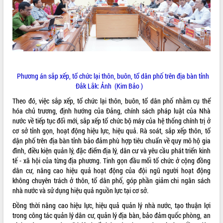
ĐIỂM TIN VĂN BẢN
QUY HOẠCH - KẾ HOẠCH
Phương án sắp xếp, tổ chức lại thôn, buôn, tổ dân phố trên địa bàn tỉnh
Đắk Lắk: Ảnh (Kim Bảo )
Theo đó, việc sắp xếp, tổ chức lại thôn, buôn, tổ dân phố nhằm cụ thể
hóa chủ trương, định hướng của Đảng, chính sách pháp luật của Nhà
nước về tiếp tục đổi mới, sắp xếp tổ chức bộ máy của hệ thống chính trị ở
cơ sở tỉnh gọn, hoạt động hiệu lực, hiệu quả. Rà soát, sắp xếp thôn, tổ
dận phố trên địa bàn tỉnh bảo đảm phù hợp tiêu chuẩn về quy mô hộ gia
đình, điều kiện quản lý, đặc điểm địa lý, dân cư và yêu cầu phát triển kinh
tế - xã hội của từng địa phương. Tinh gọn đầu mối tổ chức ở cộng đồng
dân cư, nâng cao hiệu quả hoạt động của đội ngũ người hoạt động
không chuyên trách ở thôn, tổ dân phố, góp phần giảm chi ngân sách
nhà nước và sử dụng hiệu quả nguồn lực tại cơ sở.
Đồng thời nâng cao hiệu lực, hiệu quả quản lý nhà nước, tạo thuận lợi
trong công tác quản lý dân cư, quản lý địa bàn, bảo đảm quốc phòng, an