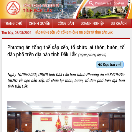
|
Vietnamese
English
TRANG CHỦ
CHÍNH QUYỀN
CÔNG DÂN
DOANH NGHIỆP
DU KHÁCH
Thứ bảy, 08/08/2026
CHÀO MỪNG ĐẾN VỚI CỔNG THÔNG TIN ĐIỆN TỬ TỈNH ĐẮK LẮK
GIỚI THIỆU
Phương án tổng thể sắp xếp, tổ chức lại thôn, buôn, tổ
dân phố trên địa bàn tỉnh Đắk Lắk
(15/06/2026, 09:23)
LÃNH ĐẠO UBND TỈNH
Đọc bài viết
TIN TỨC SỰ KIỆN
Ngày 10/06/2026, UBND tỉnh Đắk Lắk ban hành Phương án số 8419/PA-
SỞ, BAN, NGÀNH
UBND về việc sắp xếp, tổ chức lại thôn, buôn, tổ dân phố trên địa bàn
tỉnh Đắk Lắk.
UBND CÁC XÃ, PHƯỜNG
THÔNG TIN CHỈ ĐẠO ĐIỀU HÀNH
HỆ THỐNG VĂN BẢN
VĂN BẢN HĐND TỈNH