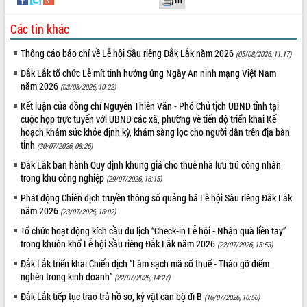
món ăn từ sầu riêng
Đắk Lắk công bố Quy hoạch và xúc
Các tin khác
tiến đầu tư tỉnh
Ngành cá ngừ Đắk Lắk chủ động thích
Thông cáo báo chí về Lễ hội Sầu riêng Đắk Lắk năm 2026
(05/08/2026, 11:17)
ứng để giữ vững thị trường xuất khẩu
Đắk Lắk tổ chức Lễ mít tinh hưởng ứng Ngày An ninh mạng Việt Nam
Diễn đàn Kinh tế tư nhân Việt Nam đột
năm 2026
(03/08/2026, 10:22)
phá cơ chế - Hợp tác công tư
Kết luận của đồng chí Nguyễn Thiên Văn - Phó Chủ tịch UBND tỉnh tại
Đề án 06 tạo bước ngoặt đột phá trong
cuộc họp trực tuyến với UBND các xã, phường về tiến độ triển khai Kế
cải cách hành chính tỉnh Đắk Lắk
hoạch khám sức khỏe định kỳ, khám sàng lọc cho người dân trên địa bàn
Kết nối tour, đẩy mạnh chuyển đổi số
tỉnh
(30/07/2026, 08:26)
để phát triển du lịch Đắk Lắk
Đắk Lắk ban hành Quy định khung giá cho thuê nhà lưu trú công nhân
Khởi động Dự án Đầu tư xây dựng hạ
trong khu công nghiệp
(29/07/2026, 16:15)
tầng kỹ thuật Cụm công nghiệp Tân
Phát động Chiến dịch truyền thông số quảng bá Lễ hội Sầu riêng Đắk Lắk
Tiến
năm 2026
(23/07/2026, 16:02)
Gặp mặt các cơ quan báo chí nhân Kỷ
Tổ chức hoạt động kích cầu du lịch “Check-in Lễ hội - Nhận quà liền tay”
niệm 101 năm Ngày Báo chí Cách
trong khuôn khổ Lễ hội Sầu riêng Đắk Lắk năm 2026
(22/07/2026, 15:53)
mạng Việt Nam
Đắk Lắk triển khai Chiến dịch “Làm sạch mã số thuế - Tháo gỡ điểm
Đắk Lắk sơ kết 4 năm triển khai thực
nghẽn trong kinh doanh”
hiện Đề án 06 của Chính phủ
(22/07/2026, 14:27)
Họp báo thông tin về Hội nghị Công bố
Đắk Lắk tiếp tục trao trả hồ sơ, kỷ vật cán bộ đi B
(16/07/2026, 16:50)