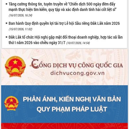
Quy hoạch và Xúc tiến đầu tư tỉnh Đắk
Tăng cường thông tin, tuyên truyền về “Chiến dịch 500 ngày đêm đẩy
Lắk
mạnh thực hiện tìm kiếm, quy tập và xác định danh tính hài cốt liệt sĩ”
Khơi thông điểm nghẽn, đẩy nhanh
(16/07/2026, 16:24)
giải ngân vốn khắc phục thiên tai
Ban hành Quy định quyền lợi tài trợ Lễ hội Sầu riêng Đắk Lắk năm 2026
HĐND tỉnh thông qua điều chỉnh Quy
(15/07/2026, 11:02)
hoạch tỉnh thời kỳ 2021-2030
Đắk Lắk tổ chức Hội nghị gặp mặt đối thoại doanh nghiệp, hợp tác xã lần
Hội thảo góp ý hồ sơ điều chỉnh quy
thứ I năm 2026 vào chiều ngày 31/7
(10/07/2026, 14:54)
hoạch tỉnh Đắk Lắk thời kỳ 2021-2030,
tầm nhìn đến năm 2050
Nâng cao hiệu quả hoạt động của các
doanh nghiệp nhà nước
Hội nghị triển khai kết nối mạng
truyền số liệu chuyên dùng phục vụ cơ
quan Đảng, Nhà nước
Lễ phát động chuỗi hoạt động chung
tay làm sạch môi trường
Xã Ea Kar bước chuyển mình trong
công tác cải cách hành chính mô hình
mới
UBND tỉnh họp báo định kỳ tháng 4
năm 2026