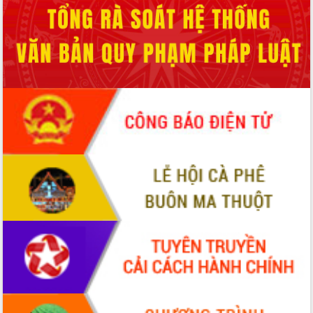
Hội thảo khoa học “Giải pháp thúc đẩy
phát triển nền kinh tế xanh tại tỉnh
Đắk Lắk”
Tăng cường giám sát, đôn đốc thực
hiện nhiệm vụ quản lý tài sản công
hàng tuần
Tháo gỡ những vướng mắc, đẩy mạnh
công tác cải cách thủ tục hành chính
tại Trung tâm Phục vụ hành chính
công tỉnh
Đắk Lắk: Tôn vinh 46 giải pháp tại Hội
thi Sáng tạo Kỹ thuật 2024 - 2025
Đắk Lắk rà soát, điều chỉnh Đề án 190
về phát triển nuôi trồng thủy sản
Phó Chủ tịch UBND tỉnh Đắk Lắk
Trương Công Thái kiểm tra thực địa
Dự án cao tốc Khánh Hòa - Buôn Ma
Thuột
Định vị cà phê Việt Nam như một “di
sản sống” trong dòng chảy toàn cầu