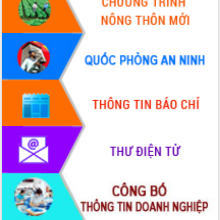
Xây dựng nông thôn mới: Nâng cao đời
sống người dân từ những mô hình thiết
thực
Quyết liệt tháo gỡ vướng mắc, đẩy
nhanh tiến độ các dự án trọng điểm
trong Khu kinh tế Nam Phú Yên
Hòn Yến phát triển du lịch gắn với bảo
tồn biển
Lấy ý kiến điều chỉnh Quy hoạch tỉnh
Đắk Lắk thời kỳ 2021-2030, tầm nhìn
đến năm 2050
Phát động chiến dịch 30 ngày đêm
giải phóng mặt bằng Tuyến đường bộ
ven biển
Đắk Lắk nỗ lực thúc đẩy tăng trưởng
kinh tế từ 10% trở lên trong Quý
II/2026
Đắk Lắk ký kết thỏa thuận hợp tác về
chuyển đổi số giai đoạn 2026 – 2030
với Tập đoàn Bưu chính Viễn thông
Việt Nam