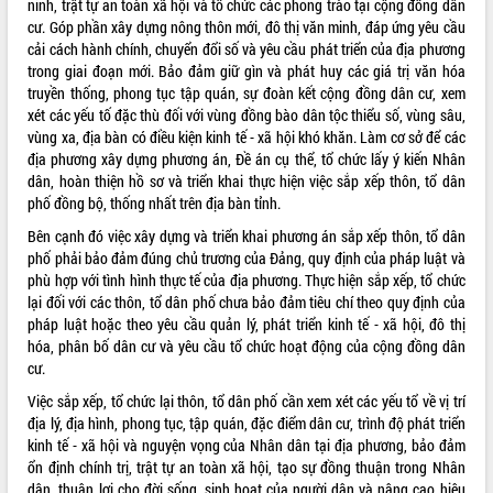
ninh, trật tự an toàn xã hội và tổ chức các phong trào tại cộng đồng dân
cư. Góp phần xây dựng nông thôn mới, đô thị văn minh, đáp ứng yêu cầu
VIDEO
cải cách hành chính, chuyển đổi số và yêu cầu phát triển của địa phương
trong giai đoạn mới. Bảo đảm giữ gìn và phát huy các giá trị văn hóa
truyền thống, phong tục tập quán, sự đoàn kết cộng đồng dân cư, xem
xét các yếu tố đặc thù đối với vùng đồng bào dân tộc thiểu số, vùng sâu,
vùng xa, địa bàn có điều kiện kinh tế - xã hội khó khăn. Làm cơ sở để các
địa phương xây dựng phương án, Đề án cụ thể, tổ chức lấy ý kiến Nhân
dân, hoàn thiện hồ sơ và triển khai thực hiện việc sắp xếp thôn, tổ dân
phố đồng bộ, thống nhất trên địa bàn tỉnh.
Bên cạnh đó việc xây dựng và triển khai phương án sắp xếp thôn, tổ dân
Khám bệnh, cấp phát thuốc miễn phí
phố phải bảo đảm đúng chủ trương của Đảng, quy định của pháp luật và
và tặng quà người dân xã Cư Pui
phù hợp với tình hình thực tế của địa phương. Thực hiện sắp xếp, tổ chức
Hội nghị UBND tỉnh Đắk Lắk thường kỳ
lại đối với các thôn, tổ dân phố chưa bảo đảm tiêu chí theo quy định của
tháng 7/2026
pháp luật hoặc theo yêu cầu quản lý, phát triển kinh tế - xã hội, đô thị
hóa, phân bố dân cư và yêu cầu tổ chức hoạt động của cộng đồng dân
Lễ truy tặng danh hiệu “Bà Mẹ Việt
cư.
Nam Anh hùng” và trao Huân chương
Lao động
Việc sắp xếp, tổ chức lại thôn, tổ dân phố cần xem xét các yếu tổ về vị trí
ALBUM ẢNH
UBND tỉnh Đắk Lắk triển khai nhiệm
địa lý, địa hình, phong tục, tập quán, đặc điểm dân cư, trình độ phát triển
vụ 6 tháng cuối năm 2026
kinh tế - xã hội và nguyện vọng của Nhân dân tại địa phương, bảo đảm
ổn định chính trị, trật tự an toàn xã hội, tạo sự đồng thuận trong Nhân
Kỳ họp thứ Hai, Hội đồng nhân dân
dân, thuận lợi cho đời sống, sinh hoạt của người dân và nâng cao hiệu
tỉnh khóa XI quyết nghị nhiều nội dung