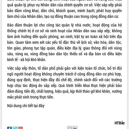
quả quản lý, phục vụ Nhân dân của chính quyền cơ sở. Việc sắp xếp phải
quan trọng
bảo đảm công khai, dân chủ, khách quan, minh bạch; phát huy quyền
Bí thư Tỉnh ủy Lương Nguyễn Minh
làm chủ của Nhân dân, tạo sự đồng thuận cao trong cộng đồng dân cư.
Triết thăm, tặng quà người có công với
cách mạng
Bảo đảm thuận lợi cho công tác quản lý nhà nước, hoạt động của hệ
thống chính trị ở cơ sở và sinh hoạt của Nhân dân sau sắp xếp; không
Rà soát, hoàn thiện hệ thống thiết chế
làm ảnh hưởng đến quốc phòng, an ninh, trật tự an toàn xã hội trên địa
văn hóa, thể thao đáp ứng yêu cầu
LIÊN KẾT WEB
bàn. Quan tâm xem xét các yếu tố đặc thù về lịch sử, văn hóa, dân tộc,
phát triển mới
tôn giáo, phong tục tập quán, điều kiện địa lý, giao thông đối với vùng
Thường trực HĐND tỉnh Đắk Lắk gặp
sâu, vùng xa, vùng đồng bào dân tộc thiểu số và địa bàn có điều kiện
mặt Đoàn chuyên gia y tế TP. Hồ Chí
kinh tế - xã hội khó khăn.
Minh
THỐNG KÊ TRUY CẬP
Việc sắp xếp thôn, tổ dân phố phải gắn với kiện toàn tổ chức, bố trí đội
Lễ truy điệu và an táng hài cốt liệt sĩ
ngũ người hoạt động không chuyên trách ở cộng đồng dân cư phù hợp,
tại Nghĩa trang Liệt sĩ xã Sơn Hòa
Hôm nay:
37235
đúng quy định, thực hiện đầy đủ chế độ, chính sách đối với các trường
Bàn giải pháp tháo gỡ khó khăn trong
Tất cả:
66082558
hợp chịu tác động do sắp xếp. Quá trình triển khai thực hiện phải bảo
xuất khẩu sầu riêng và triển khai quy
đảm đúng tiến độ, chất lượng, hiệu quả, kịp thời tháo gỡ khó khăn, vướng
định EUDR
mắc phát sinh trong thực tiễn.
Thứ trưởng Bộ Nông nghiệp và Môi
Nội dung chi tiết
tại đây
trường Nguyễn Hoàng Hiệp khảo sát
vùng trồng và doanh nghiệp đóng gói
sầu riêng tại Đắk Lắk
HTBắc
Trình diễn nghệ thuật chế biến các
In