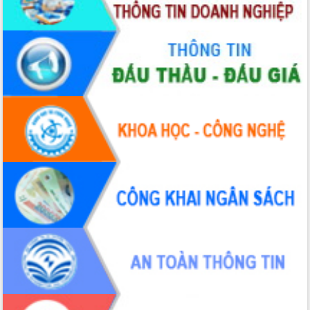
Chuyển đổi số 'mở đường' cho nông
nghiệp Đắk Lắk tăng trưởng bứt phá
Triển khai đồng bộ đo đạc, lập hồ sơ
địa chính, hoàn thiện cơ sở dữ liệu đất
đai
Ứng dụng sinh trắc học - Bước tiến
trong hành trình chuyển đổi số tại Đắk
Lắk
Đắk Lắk nâng cao hiệu quả công tác
Đảng từ Sổ tay đảng viên điện tử
Đắk Lắk đẩy mạnh nuôi biển công
nghệ, hướng tới phát triển thủy sản
bền vững
Tập huấn nâng cao năng lực triển khai
chuyển đổi số cho cán bộ, công chức
cấp xã
Đắk Lắk phát động hưởng ứng Ngày
Quyền của người tiêu dùng Việt Nam
2026
Đẩy mạnh cải cách hành chính, quyết
tâm đạt được mục tiêu tăng trưởng