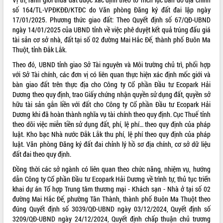
phát triển mới
số 164/TL-VPĐKĐĐ/KTĐC do Văn phòng Đăng ký đất đai lập ngày
17/01/2025. Phương thức giao đất: Theo Quyết định số 67/QĐ-UBND
Thường trực HĐND tỉnh Đắk Lắk gặp
ngày 14/01/2025 của UBND tỉnh về việc phê duyệt kết quả trúng đấu giá
mặt Đoàn chuyên gia y tế TP. Hồ Chí
tài sản cơ sở nhà, đất tại số 02 đường Mai Hắc Đế, thành phố Buôn Ma
Minh
THỐNG KÊ TRUY CẬP
Thuột, tỉnh Đắk Lắk.
Lễ truy điệu và an táng hài cốt liệt sĩ
tại Nghĩa trang Liệt sĩ xã Sơn Hòa
Theo đó, UBND tỉnh giao Sở Tài nguyên và Môi trường chủ trì, phối hợp
Hôm nay:
13341
với Sở Tài chính, các đơn vị có liên quan thực hiện xác định mốc giới và
Bàn giải pháp tháo gỡ khó khăn trong
Tất cả:
66099009
bàn giao đất trên thực địa cho Công ty Cổ phần Đầu tư Ecopark Hải
xuất khẩu sầu riêng và triển khai quy
Dương theo quy định, trao Giấy chứng nhận quyền sử dụng đất, quyền sở
định EUDR
hữu tài sản gắn liền với đất cho Công ty Cổ phần Đầu tư Ecopark Hải
Thứ trưởng Bộ Nông nghiệp và Môi
Dương khi đã hoàn thành nghĩa vụ tài chính theo quy định. Cục Thuế tỉnh
trường Nguyễn Hoàng Hiệp khảo sát
theo dõi việc miễn tiền sử dụng đất, phí, lệ phí… theo quy định của pháp
vùng trồng và doanh nghiệp đóng gói
luật. Kho bạc Nhà nước Đắk Lắk thu phí, lệ phí theo quy định của pháp
sầu riêng tại Đắk Lắk
luật. Văn phòng Đăng ký đất đai chỉnh lý hồ sơ địa chính, cơ sở dữ liệu
Trình diễn nghệ thuật chế biến các
đất đai theo quy định.
món ăn từ sầu riêng
Đồng thời các sở ngành có liên quan theo chức năng, nhiệm vụ, hướng
Đắk Lắk công bố Quy hoạch và xúc
dẫn Công ty Cổ phần Đầu tư Ecopark Hải Dương về trình tự, thủ tục triển
tiến đầu tư tỉnh
khai dự án Tổ hợp Trung tâm thương mại - Khách sạn - Nhà ở tại số 02
Ngành cá ngừ Đắk Lắk chủ động thích
đường Mai Hắc Đế, phường Tân Thành, thành phố Buôn Ma Thuột theo
ứng để giữ vững thị trường xuất khẩu
đúng Quyết định số 3039/QĐ-UBND ngày 03/12/2024, Quyết định số
Diễn đàn Kinh tế tư nhân Việt Nam đột
3209/QĐ-UBND ngày 24/12/2024, Quyết định chấp thuận chủ trương