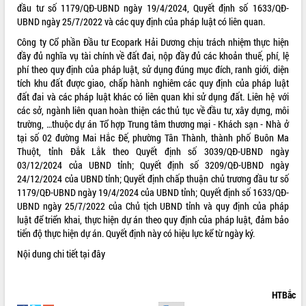
phá cơ chế - Hợp tác công tư
đầu tư số 1179/QĐ-UBND ngày 19/4/2024, Quyết định số 1633/QĐ-
UBND ngày 25/7/2022 và các quy định của pháp luật có liên quan.
Đề án 06 tạo bước ngoặt đột phá trong
cải cách hành chính tỉnh Đắk Lắk
Công ty Cổ phần Đầu tư Ecopark Hải Dương chịu trách nhiệm thực hiện
Kết nối tour, đẩy mạnh chuyển đổi số
đầy đủ nghĩa vụ tài chính về đất đai, nộp đầy đủ các khoản thuế, phí, lệ
để phát triển du lịch Đắk Lắk
phí theo quy định của pháp luật, sử dụng đúng mục đích, ranh giới, diện
tích khu đất được giao, chấp hành nghiêm các quy định của pháp luật
Khởi động Dự án Đầu tư xây dựng hạ
đất đai và các pháp luật khác có liên quan khi sử dụng đất. Liên hệ với
tầng kỹ thuật Cụm công nghiệp Tân
các sở, ngành liên quan hoàn thiện các thủ tục về đầu tư, xây dựng, môi
Tiến
trường, …thuộc dự án Tổ hợp Trung tâm thương mại - Khách sạn - Nhà ở
Gặp mặt các cơ quan báo chí nhân Kỷ
tại số 02 đường Mai Hắc Đế, phường Tân Thành, thành phố Buôn Ma
niệm 101 năm Ngày Báo chí Cách
Thuột, tỉnh Đắk Lắk theo Quyết định số 3039/QĐ-UBND ngày
mạng Việt Nam
03/12/2024 của UBND tỉnh; Quyết định số 3209/QĐ-UBND ngày
Đắk Lắk sơ kết 4 năm triển khai thực
24/12/2024 của UBND tỉnh; Quyết định chấp thuận chủ trương đầu tư số
hiện Đề án 06 của Chính phủ
1179/QĐ-UBND ngày 19/4/2024 của UBND tỉnh; Quyết định số 1633/QĐ-
Họp báo thông tin về Hội nghị Công bố
UBND ngày 25/7/2022 của Chủ tịch UBND tỉnh và quy định của pháp
Quy hoạch và Xúc tiến đầu tư tỉnh Đắk
luật để triển khai, thực hiện dự án theo quy định của pháp luật, đảm bảo
Lắk
tiến độ thực hiện dự án. Quyết định này có hiệu lực kể từ ngày ký.
Khơi thông điểm nghẽn, đẩy nhanh
Nội dung chi tiết
tại đây
giải ngân vốn khắc phục thiên tai
HĐND tỉnh thông qua điều chỉnh Quy
hoạch tỉnh thời kỳ 2021-2030
HTBắc