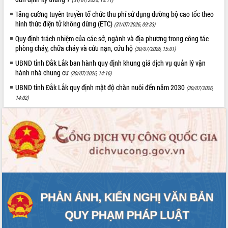
Tháo gỡ những vướng mắc, đẩy mạnh
Tăng cường tuyên truyền tổ chức thu phí sử dụng đường bộ cao tốc theo
công tác cải cách thủ tục hành chính
hình thức điện tử không dừng (ETC)
(31/07/2026, 09:33)
tại Trung tâm Phục vụ hành chính
Quy định trách nhiệm của các sở, ngành và địa phương trong công tác
công tỉnh
phòng cháy, chữa cháy và cứu nạn, cứu hộ
(30/07/2026, 15:01)
Đắk Lắk: Tôn vinh 46 giải pháp tại Hội
UBND tỉnh Đắk Lắk ban hành quy định khung giá dịch vụ quản lý vận
thi Sáng tạo Kỹ thuật 2024 - 2025
hành nhà chung cư
(30/07/2026, 14:16)
Đắk Lắk rà soát, điều chỉnh Đề án 190
về phát triển nuôi trồng thủy sản
UBND tỉnh Đắk Lắk quy định mật độ chăn nuôi đến năm 2030
(30/07/2026,
14:02)
Phó Chủ tịch UBND tỉnh Đắk Lắk
Trương Công Thái kiểm tra thực địa
Dự án cao tốc Khánh Hòa - Buôn Ma
Thuột
Định vị cà phê Việt Nam như một “di
sản sống” trong dòng chảy toàn cầu
Xây dựng nông thôn mới: Nâng cao đời
sống người dân từ những mô hình thiết
thực
Quyết liệt tháo gỡ vướng mắc, đẩy
nhanh tiến độ các dự án trọng điểm
trong Khu kinh tế Nam Phú Yên