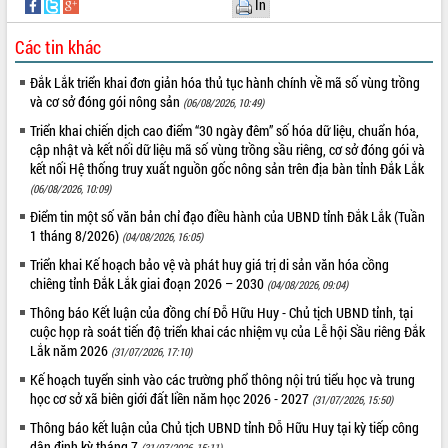
In
Hội thảo góp ý hồ sơ điều chỉnh quy
hoạch tỉnh Đắk Lắk thời kỳ 2021-2030,
Các tin khác
tầm nhìn đến năm 2050
Nâng cao hiệu quả hoạt động của các
Đắk Lắk triển khai đơn giản hóa thủ tục hành chính về mã số vùng trồng
doanh nghiệp nhà nước
và cơ sở đóng gói nông sản
(06/08/2026, 10:49)
Hội nghị triển khai kết nối mạng
Triển khai chiến dịch cao điểm “30 ngày đêm” số hóa dữ liệu, chuẩn hóa,
truyền số liệu chuyên dùng phục vụ cơ
cập nhật và kết nối dữ liệu mã số vùng trồng sầu riêng, cơ sở đóng gói và
quan Đảng, Nhà nước
kết nối Hệ thống truy xuất nguồn gốc nông sản trên địa bàn tỉnh Đắk Lắk
Lễ phát động chuỗi hoạt động chung
(06/08/2026, 10:09)
tay làm sạch môi trường
Điểm tin một số văn bản chỉ đạo điều hành của UBND tỉnh Đắk Lắk (Tuần
Xã Ea Kar bước chuyển mình trong
1 tháng 8/2026)
(04/08/2026, 16:05)
công tác cải cách hành chính mô hình
Triển khai Kế hoạch bảo vệ và phát huy giá trị di sản văn hóa cồng
mới
chiêng tỉnh Đắk Lắk giai đoạn 2026 – 2030
(04/08/2026, 09:04)
UBND tỉnh họp báo định kỳ tháng 4
năm 2026
Thông báo Kết luận của đồng chí Đỗ Hữu Huy - Chủ tịch UBND tỉnh, tại
cuộc họp rà soát tiến độ triển khai các nhiệm vụ của Lễ hội Sầu riêng Đắk
Hội thảo khoa học “Giải pháp thúc đẩy
Lắk năm 2026
(31/07/2026, 17:10)
phát triển nền kinh tế xanh tại tỉnh
Đắk Lắk”
Kế hoạch tuyển sinh vào các trường phổ thông nội trú tiểu học và trung
học cơ sở xã biên giới đất liền năm học 2026 - 2027
(31/07/2026, 15:50)
Tăng cường giám sát, đôn đốc thực
hiện nhiệm vụ quản lý tài sản công
Thông báo kết luận của Chủ tịch UBND tỉnh Đỗ Hữu Huy tại kỳ tiếp công
hàng tuần
dân định kỳ tháng 7
(31/07/2026, 15:11)