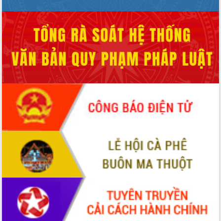
Hòn Yến phát triển du lịch gắn với bảo
tồn biển
Lấy ý kiến điều chỉnh Quy hoạch tỉnh
Đắk Lắk thời kỳ 2021-2030, tầm nhìn
đến năm 2050
Phát động chiến dịch 30 ngày đêm
giải phóng mặt bằng Tuyến đường bộ
ven biển
Đắk Lắk nỗ lực thúc đẩy tăng trưởng
kinh tế từ 10% trở lên trong Quý
II/2026
Đắk Lắk ký kết thỏa thuận hợp tác về
chuyển đổi số giai đoạn 2026 – 2030
với Tập đoàn Bưu chính Viễn thông
Việt Nam
Thứ trưởng Bộ Y tế làm việc với tỉnh
Đắk Lắk về phát triển nhân lực y tế
cho trạm y tế cấp xã
Du lịch Đắk Lắk nâng tầm trải nghiệm
du khách thông qua Hệ thống cơ sở dữ
liệu và Bản đồ số