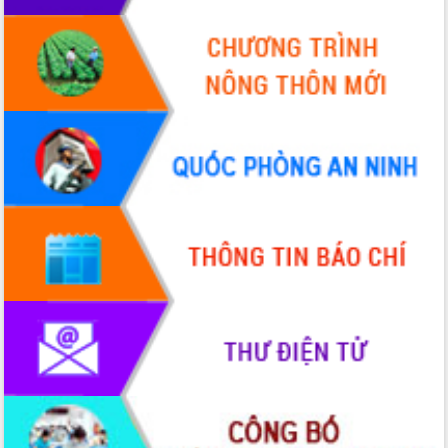
Tập huấn ứng dụng trí tuệ nhân tạo (AI)
trong thương mại điện tử năm 2026
Đoàn đại biểu Quốc hội tỉnh Đắk Lắk
trao đổi thông tin trước Kỳ họp thứ
nhất, Quốc hội khóa XVI
Quyết liệt cải cách hành chính, khơi
thông nguồn lực phát triển
Nâng cao hiệu lực, hiệu quả HĐND
tỉnh thông qua hiện đại hóa hành chính
Xã Ea Phê gắn cải cách hành chính với
chuyển đổi số
Phó Chủ tịch Thường trực UBND tỉnh
Hồ Thị Nguyên Thảo làm việc tại Trung
tâm Phục vụ hành chính công xã Ea
Phê
Xây dựng nền hành chính số đồng
hành cùng nông dân dân, doanh nghiệp
Giai đoạn 2026-2030, Đắk Lắk phấn
đấu có 77% xã đạt chuẩn nông thôn
mới