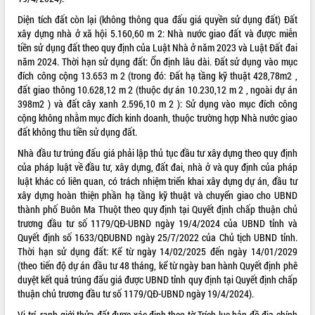
VIDEO
Diện tích đất còn lại (không thông qua đấu giá quyền sử dụng đất) Đất
xây dựng nhà ở xã hội 5.160,60 m 2: Nhà nước giao đất và được miễn
Loading the player...
tiền sử dụng đất theo quy định của Luật Nhà ở năm 2023 và Luật Đất đai
năm 2024. Thời hạn sử dụng đất: Ổn định lâu dài. Đất sử dụng vào mục
Khám bệnh, cấp phát thuốc miễn phí
đích công cộng 13.653 m 2 (trong đó: Đất hạ tầng kỹ thuật 428,78m2 ,
và tặng quà người dân xã Cư Pui
đất giao thông 10.628,12 m 2 (thuộc dự án 10.230,12 m 2 , ngoài dự án
Hội nghị UBND tỉnh Đắk Lắk thường kỳ
398m2 ) và đất cây xanh 2.596,10 m 2 ): Sử dụng vào mục đích công
tháng 7/2026
cộng không nhằm mục đích kinh doanh, thuộc trường hợp Nhà nước giao
Lễ truy tặng danh hiệu “Bà Mẹ Việt
đất không thu tiền sử dụng đất.
Nam Anh hùng” và trao Huân chương
Nhà đầu tư trúng đấu giá phải lập thủ tục đầu tư xây dựng theo quy định
Lao động
của pháp luật về đầu tư, xây dựng, đất đai, nhà ở và quy định của pháp
ALBUM ẢNH
UBND tỉnh Đắk Lắk triển khai nhiệm
luật khác có liên quan, có trách nhiệm triển khai xây dựng dự án, đầu tư
vụ 6 tháng cuối năm 2026
xây dựng hoàn thiện phần hạ tầng kỹ thuật và chuyển giao cho UBND
Kỳ họp thứ Hai, Hội đồng nhân dân
thành phố Buôn Ma Thuột theo quy định tại Quyết định chấp thuận chủ
tỉnh khóa XI quyết nghị nhiều nội dung
trương đầu tư số 1179/QĐ-UBND ngày 19/4/2024 của UBND tỉnh và
quan trọng
Quyết định số 1633/QĐUBND ngày 25/7/2022 của Chủ tịch UBND tỉnh.
Thời hạn sử dụng đất: Kể từ ngày 14/02/2025 đến ngày 14/01/2029
Bí thư Tỉnh ủy Lương Nguyễn Minh
(theo tiến độ dự án đầu tư 48 tháng, kể từ ngày ban hành Quyết định phê
Triết thăm, tặng quà người có công với
duyệt kết quả trúng đấu giá được UBND tỉnh quy định tại Quyết định chấp
cách mạng
thuận chủ trương đầu tư số 1179/QĐ-UBND ngày 19/4/2024).
Rà soát, hoàn thiện hệ thống thiết chế
văn hóa, thể thao đáp ứng yêu cầu
LIÊN KẾT WEB
Vị trí, ranh giới thửa đất được xác định theo tờ Trích lục bản đồ địa chính