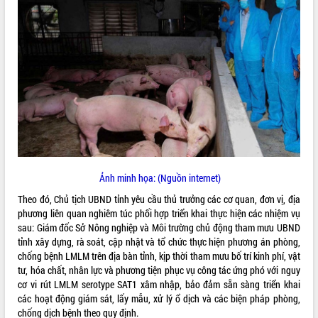
ĐIỂM TIN VĂN BẢN
QUY HOẠCH - KẾ HOẠCH
Ảnh minh họa: (Nguồn internet)
Theo đó, Chủ tịch UBND tỉnh yêu cầu thủ trưởng các cơ quan, đơn vị, địa
phương liên quan nghiêm túc phối hợp triển khai thực hiện các nhiệm vụ
sau: Giám đốc Sở Nông nghiệp và Môi trường chủ động tham mưu UBND
tỉnh xây dựng, rà soát, cập nhật và tổ chức thực hiện phương án phòng,
chống bệnh LMLM trên địa bàn tỉnh, kịp thời tham mưu bố trí kinh phí, vật
tư, hóa chất, nhân lực và phương tiện phục vụ công tác ứng phó với nguy
cơ vi rút LMLM serotype SAT1 xâm nhập, bảo đảm sẵn sàng triển khai
các hoạt động giám sát, lấy mẫu, xử lý ổ dịch và các biện pháp phòng,
chống dịch bệnh theo quy định.