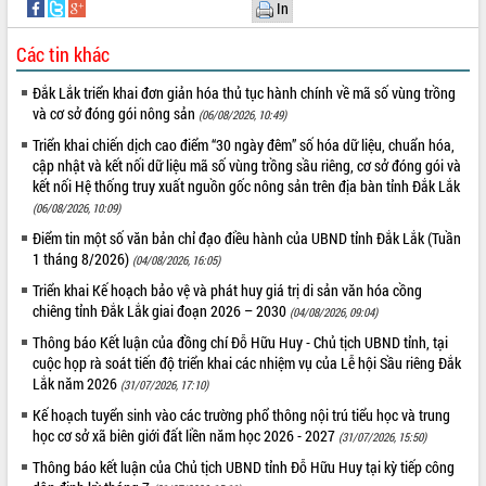
món ăn từ sầu riêng
In
Đắk Lắk công bố Quy hoạch và xúc
Các tin khác
tiến đầu tư tỉnh
Ngành cá ngừ Đắk Lắk chủ động thích
Đắk Lắk triển khai đơn giản hóa thủ tục hành chính về mã số vùng trồng
ứng để giữ vững thị trường xuất khẩu
và cơ sở đóng gói nông sản
(06/08/2026, 10:49)
Diễn đàn Kinh tế tư nhân Việt Nam đột
Triển khai chiến dịch cao điểm “30 ngày đêm” số hóa dữ liệu, chuẩn hóa,
phá cơ chế - Hợp tác công tư
cập nhật và kết nối dữ liệu mã số vùng trồng sầu riêng, cơ sở đóng gói và
Đề án 06 tạo bước ngoặt đột phá trong
kết nối Hệ thống truy xuất nguồn gốc nông sản trên địa bàn tỉnh Đắk Lắk
cải cách hành chính tỉnh Đắk Lắk
(06/08/2026, 10:09)
Kết nối tour, đẩy mạnh chuyển đổi số
Điểm tin một số văn bản chỉ đạo điều hành của UBND tỉnh Đắk Lắk (Tuần
để phát triển du lịch Đắk Lắk
1 tháng 8/2026)
(04/08/2026, 16:05)
Khởi động Dự án Đầu tư xây dựng hạ
Triển khai Kế hoạch bảo vệ và phát huy giá trị di sản văn hóa cồng
tầng kỹ thuật Cụm công nghiệp Tân
chiêng tỉnh Đắk Lắk giai đoạn 2026 – 2030
(04/08/2026, 09:04)
Tiến
Thông báo Kết luận của đồng chí Đỗ Hữu Huy - Chủ tịch UBND tỉnh, tại
Gặp mặt các cơ quan báo chí nhân Kỷ
cuộc họp rà soát tiến độ triển khai các nhiệm vụ của Lễ hội Sầu riêng Đắk
niệm 101 năm Ngày Báo chí Cách
Lắk năm 2026
(31/07/2026, 17:10)
mạng Việt Nam
Kế hoạch tuyển sinh vào các trường phổ thông nội trú tiểu học và trung
Đắk Lắk sơ kết 4 năm triển khai thực
học cơ sở xã biên giới đất liền năm học 2026 - 2027
(31/07/2026, 15:50)
hiện Đề án 06 của Chính phủ
Thông báo kết luận của Chủ tịch UBND tỉnh Đỗ Hữu Huy tại kỳ tiếp công
Họp báo thông tin về Hội nghị Công bố