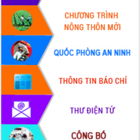
Xây dựng nông thôn mới: Nâng cao đời
sống người dân từ những mô hình thiết
thực
Quyết liệt tháo gỡ vướng mắc, đẩy
nhanh tiến độ các dự án trọng điểm
trong Khu kinh tế Nam Phú Yên
Hòn Yến phát triển du lịch gắn với bảo
tồn biển
Lấy ý kiến điều chỉnh Quy hoạch tỉnh
Đắk Lắk thời kỳ 2021-2030, tầm nhìn
đến năm 2050
Phát động chiến dịch 30 ngày đêm
giải phóng mặt bằng Tuyến đường bộ
ven biển
Đắk Lắk nỗ lực thúc đẩy tăng trưởng
kinh tế từ 10% trở lên trong Quý
II/2026
Đắk Lắk ký kết thỏa thuận hợp tác về
chuyển đổi số giai đoạn 2026 – 2030
với Tập đoàn Bưu chính Viễn thông
Việt Nam