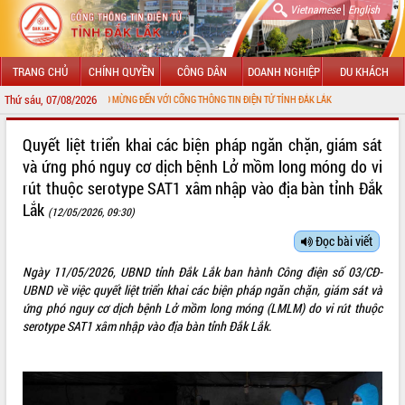
|
Vietnamese
English
TRANG CHỦ
CHÍNH QUYỀN
CÔNG DÂN
DOANH NGHIỆP
DU KHÁCH
Thứ sáu, 07/08/2026
CHÀO MỪNG ĐẾN VỚI CỔNG THÔNG TIN ĐIỆN TỬ TỈNH ĐẮK LẮK
GIỚI THIỆU
Quyết liệt triển khai các biện pháp ngăn chặn, giám sát
và ứng phó nguy cơ dịch bệnh Lở mồm long móng do vi
LÃNH ĐẠO UBND TỈNH
rút thuộc serotype SAT1 xâm nhập vào địa bàn tỉnh Đắk
Lắk
TIN TỨC SỰ KIỆN
(12/05/2026, 09:30)
Đọc bài viết
SỞ, BAN, NGÀNH
Ngày 11/05/2026, UBND tỉnh Đắk Lắk ban hành Công điện số 03/CĐ-
UBND CÁC XÃ, PHƯỜNG
UBND về việc quyết liệt triển khai các biện pháp ngăn chặn, giám sát và
ứng phó nguy cơ dịch bệnh Lở mồm long móng (LMLM) do vi rút thuộc
THÔNG TIN CHỈ ĐẠO ĐIỀU HÀNH
serotype SAT1 xâm nhập vào địa bàn tỉnh Đắk Lắk.
HỆ THỐNG VĂN BẢN
VĂN BẢN HĐND TỈNH