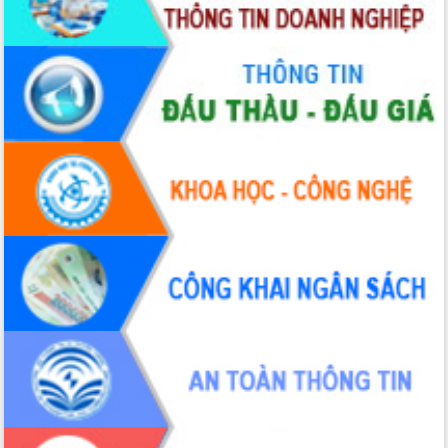
Thứ trưởng Bộ Y tế làm việc với tỉnh
Đắk Lắk về phát triển nhân lực y tế
cho trạm y tế cấp xã
Du lịch Đắk Lắk nâng tầm trải nghiệm
du khách thông qua Hệ thống cơ sở dữ
liệu và Bản đồ số
Tập huấn ứng dụng trí tuệ nhân tạo (AI)
trong thương mại điện tử năm 2026
Đoàn đại biểu Quốc hội tỉnh Đắk Lắk
trao đổi thông tin trước Kỳ họp thứ
nhất, Quốc hội khóa XVI
Quyết liệt cải cách hành chính, khơi
thông nguồn lực phát triển
Nâng cao hiệu lực, hiệu quả HĐND
tỉnh thông qua hiện đại hóa hành chính
Xã Ea Phê gắn cải cách hành chính với
chuyển đổi số
Phó Chủ tịch Thường trực UBND tỉnh
Hồ Thị Nguyên Thảo làm việc tại Trung
tâm Phục vụ hành chính công xã Ea
Phê