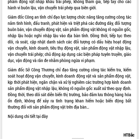
phẩm động vật nhập khẩu trái phép, không tham gia, tiếp tay cho các
quan trọng
hành vi buôn lậu, vận chuyển trái phép qua biên giới.
Bí thư Tỉnh ủy Lương Nguyễn Minh
Giám đốc Công an tỉnh chỉ đạo lực lượng chức năng tăng cường công tác
Triết thăm, tặng quà người có công với
nắm tình hình, đấu tranh, phát hiện và triệt phá các đường dây, đối tượng
cách mạng
buôn bán, vận chuyển động vật, sản phẩm động vật không rõ nguồn gốc,
Rà soát, hoàn thiện hệ thống thiết chế
nhập lậu hoặc nghi nhập lậu vào địa bàn tỉnh. Đồng thời, tiếp tục theo
văn hóa, thể thao đáp ứng yêu cầu
LIÊN KẾT WEB
dõi, rà soát, cập nhật danh sách các đối tượng có dấu hiệu hoạt động
phát triển mới
vận chuyển, kinh doanh, tiêu thụ động vật, sản phẩm động vật nhập lậu,
Thường trực HĐND tỉnh Đắk Lắk gặp
vận chuyển trái phép; chủ động áp dụng các biện pháp tuyên truyền, giáo
mặt Đoàn chuyên gia y tế TP. Hồ Chí
dục, vận động và răn đe nhằm phòng ngừa vi phạm.
Minh
Giám đốc Sở Công Thương chỉ đạo tăng cường công tác kiểm tra, kiểm
THỐNG KÊ TRUY CẬP
Lễ truy điệu và an táng hài cốt liệt sĩ
soát hoạt động vận chuyển, kinh doanh động vật và sản phẩm động vật,
tại Nghĩa trang Liệt sĩ xã Sơn Hòa
Hôm nay:
8333
kịp thời phát hiện, ngăn chặn và xử lý nghiêm các trường hợp kinh doanh
Bàn giải pháp tháo gỡ khó khăn trong
sản phẩm động vật nhập lậu, không rõ nguồn gốc xuất xứ theo quy định.
Tất cả:
66053656
xuất khẩu sầu riêng và triển khai quy
Đồng thời, theo dõi sát diễn biến thị trường, bảo đảm lưu thông hàng hóa
định EUDR
ổn định, không để xảy ra tình trạng khan hiếm hoặc biến động bất
thường đối với sản phẩm động vật trên địa bàn…
Thứ trưởng Bộ Nông nghiệp và Môi
trường Nguyễn Hoàng Hiệp khảo sát
Nội dung chi tiết
tại đây
vùng trồng và doanh nghiệp đóng gói
sầu riêng tại Đắk Lắk
Trình diễn nghệ thuật chế biến các
HTBắc