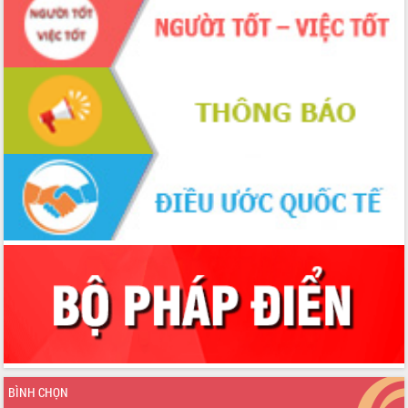
Xây dựng nền hành chính số đồng
hành cùng nông dân dân, doanh nghiệp
Giai đoạn 2026-2030, Đắk Lắk phấn
đấu có 77% xã đạt chuẩn nông thôn
mới
Chuyển đổi số 'mở đường' cho nông
nghiệp Đắk Lắk tăng trưởng bứt phá
Triển khai đồng bộ đo đạc, lập hồ sơ
địa chính, hoàn thiện cơ sở dữ liệu đất
đai
Ứng dụng sinh trắc học - Bước tiến
trong hành trình chuyển đổi số tại Đắk
Lắk
Đắk Lắk nâng cao hiệu quả công tác
Đảng từ Sổ tay đảng viên điện tử
Đắk Lắk đẩy mạnh nuôi biển công
nghệ, hướng tới phát triển thủy sản
bền vững
Tập huấn nâng cao năng lực triển khai
BÌNH CHỌN
chuyển đổi số cho cán bộ, công chức