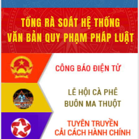
Hội thảo khoa học “Giải pháp thúc đẩy
phát triển nền kinh tế xanh tại tỉnh
Đắk Lắk”
Tăng cường giám sát, đôn đốc thực
hiện nhiệm vụ quản lý tài sản công
hàng tuần
Tháo gỡ những vướng mắc, đẩy mạnh
công tác cải cách thủ tục hành chính
tại Trung tâm Phục vụ hành chính
công tỉnh
Đắk Lắk: Tôn vinh 46 giải pháp tại Hội
thi Sáng tạo Kỹ thuật 2024 - 2025
Đắk Lắk rà soát, điều chỉnh Đề án 190
về phát triển nuôi trồng thủy sản
Phó Chủ tịch UBND tỉnh Đắk Lắk
Trương Công Thái kiểm tra thực địa
Dự án cao tốc Khánh Hòa - Buôn Ma
Thuột
Định vị cà phê Việt Nam như một “di
sản sống” trong dòng chảy toàn cầu