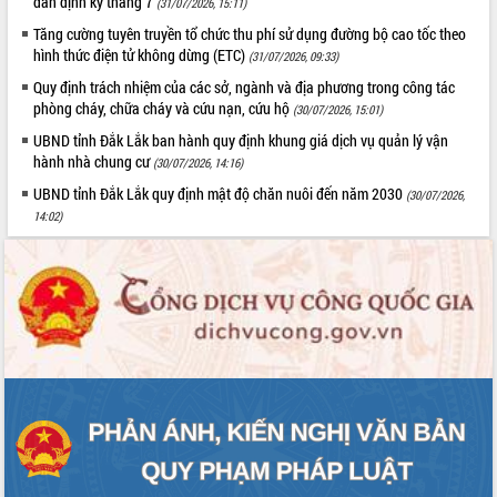
dân định kỳ tháng 7
Quy hoạch và Xúc tiến đầu tư tỉnh Đắk
(31/07/2026, 15:11)
Lắk
Tăng cường tuyên truyền tổ chức thu phí sử dụng đường bộ cao tốc theo
Khơi thông điểm nghẽn, đẩy nhanh
hình thức điện tử không dừng (ETC)
(31/07/2026, 09:33)
giải ngân vốn khắc phục thiên tai
Quy định trách nhiệm của các sở, ngành và địa phương trong công tác
HĐND tỉnh thông qua điều chỉnh Quy
phòng cháy, chữa cháy và cứu nạn, cứu hộ
(30/07/2026, 15:01)
hoạch tỉnh thời kỳ 2021-2030
UBND tỉnh Đắk Lắk ban hành quy định khung giá dịch vụ quản lý vận
Hội thảo góp ý hồ sơ điều chỉnh quy
hành nhà chung cư
(30/07/2026, 14:16)
hoạch tỉnh Đắk Lắk thời kỳ 2021-2030,
UBND tỉnh Đắk Lắk quy định mật độ chăn nuôi đến năm 2030
(30/07/2026,
tầm nhìn đến năm 2050
14:02)
Nâng cao hiệu quả hoạt động của các
doanh nghiệp nhà nước
Hội nghị triển khai kết nối mạng
truyền số liệu chuyên dùng phục vụ cơ
quan Đảng, Nhà nước
Lễ phát động chuỗi hoạt động chung
tay làm sạch môi trường
Xã Ea Kar bước chuyển mình trong
công tác cải cách hành chính mô hình
mới
UBND tỉnh họp báo định kỳ tháng 4
năm 2026