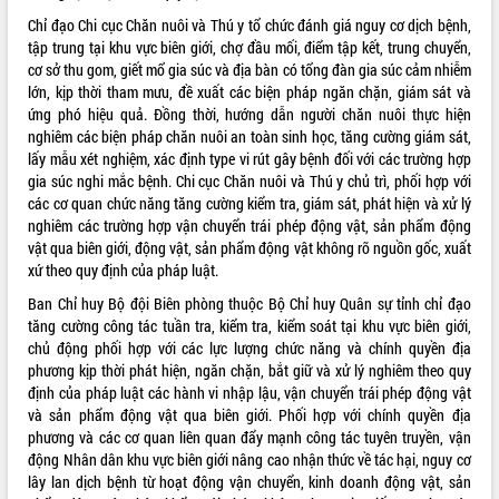
Chỉ đạo Chi cục Chăn nuôi và Thú y tổ chức đánh giá nguy cơ dịch bệnh,
VIDEO
tập trung tại khu vực biên giới, chợ đầu mối, điểm tập kết, trung chuyển,
cơ sở thu gom, giết mổ gia súc và địa bàn có tổng đàn gia súc cảm nhiễm
lớn, kịp thời tham mưu, đề xuất các biện pháp ngăn chặn, giám sát và
ứng phó hiệu quả. Đồng thời, hướng dẫn người chăn nuôi thực hiện
nghiêm các biện pháp chăn nuôi an toàn sinh học, tăng cường giám sát,
lấy mẫu xét nghiệm, xác định type vi rút gây bệnh đối với các trường hợp
gia súc nghi mắc bệnh. Chi cục Chăn nuôi và Thú y chủ trì, phối hợp với
các cơ quan chức năng tăng cường kiểm tra, giám sát, phát hiện và xử lý
nghiêm các trường hợp vận chuyển trái phép động vật, sản phẩm động
vật qua biên giới, động vật, sản phẩm động vật không rõ nguồn gốc, xuất
Khám bệnh, cấp phát thuốc miễn phí
xứ theo quy định của pháp luật.
và tặng quà người dân xã Cư Pui
Hội nghị UBND tỉnh Đắk Lắk thường kỳ
Ban Chỉ huy Bộ đội Biên phòng thuộc Bộ Chỉ huy Quân sự tỉnh chỉ đạo
tháng 7/2026
tăng cường công tác tuần tra, kiểm tra, kiểm soát tại khu vực biên giới,
chủ động phối hợp với các lực lượng chức năng và chính quyền địa
Lễ truy tặng danh hiệu “Bà Mẹ Việt
phương kịp thời phát hiện, ngăn chặn, bắt giữ và xử lý nghiêm theo quy
Nam Anh hùng” và trao Huân chương
định của pháp luật các hành vi nhập lậu, vận chuyển trái phép động vật
Lao động
và sản phẩm động vật qua biên giới. Phối hợp với chính quyền địa
ALBUM ẢNH
UBND tỉnh Đắk Lắk triển khai nhiệm
phương và các cơ quan liên quan đẩy mạnh công tác tuyên truyền, vận
vụ 6 tháng cuối năm 2026
động Nhân dân khu vực biên giới nâng cao nhận thức về tác hại, nguy cơ
Kỳ họp thứ Hai, Hội đồng nhân dân
lây lan dịch bệnh từ hoạt động vận chuyển, kinh doanh động vật, sản
tỉnh khóa XI quyết nghị nhiều nội dung