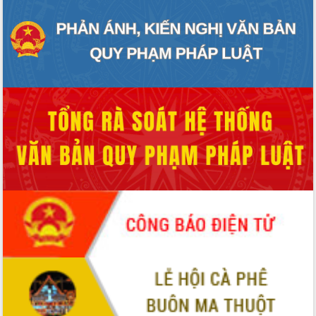
Tháo gỡ những vướng mắc, đẩy mạnh
công tác cải cách thủ tục hành chính
tại Trung tâm Phục vụ hành chính
công tỉnh
Đắk Lắk: Tôn vinh 46 giải pháp tại Hội
thi Sáng tạo Kỹ thuật 2024 - 2025
Đắk Lắk rà soát, điều chỉnh Đề án 190
về phát triển nuôi trồng thủy sản
Phó Chủ tịch UBND tỉnh Đắk Lắk
Trương Công Thái kiểm tra thực địa
Dự án cao tốc Khánh Hòa - Buôn Ma
Thuột
Định vị cà phê Việt Nam như một “di
sản sống” trong dòng chảy toàn cầu
Xây dựng nông thôn mới: Nâng cao đời
sống người dân từ những mô hình thiết
thực
Quyết liệt tháo gỡ vướng mắc, đẩy
nhanh tiến độ các dự án trọng điểm
trong Khu kinh tế Nam Phú Yên