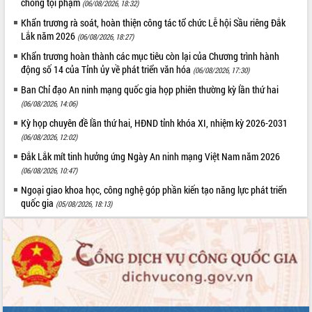
chống tội phạm
(06/08/2026, 18:32)
Hội thảo góp ý hồ sơ điều chỉnh quy
hoạch tỉnh Đắk Lắk thời kỳ 2021-2030,
Khẩn trương rà soát, hoàn thiện công tác tổ chức Lễ hội Sầu riêng Đắk
tầm nhìn đến năm 2050
Lắk năm 2026
(06/08/2026, 18:27)
Nâng cao hiệu quả hoạt động của các
Khẩn trương hoàn thành các mục tiêu còn lại của Chương trình hành
doanh nghiệp nhà nước
động số 14 của Tỉnh ủy về phát triển văn hóa
(06/08/2026, 17:30)
Hội nghị triển khai kết nối mạng
Ban Chỉ đạo An ninh mạng quốc gia họp phiên thường kỳ lần thứ hai
truyền số liệu chuyên dùng phục vụ cơ
(06/08/2026, 14:06)
quan Đảng, Nhà nước
Kỳ họp chuyên đề lần thứ hai, HĐND tỉnh khóa XI, nhiệm kỳ 2026-2031
Lễ phát động chuỗi hoạt động chung
(06/08/2026, 12:02)
tay làm sạch môi trường
Đắk Lắk mít tinh hưởng ứng Ngày An ninh mạng Việt Nam năm 2026
Xã Ea Kar bước chuyển mình trong
(06/08/2026, 10:47)
công tác cải cách hành chính mô hình
mới
Ngoại giao khoa học, công nghệ góp phần kiến tạo năng lực phát triển
quốc gia
UBND tỉnh họp báo định kỳ tháng 4
(05/08/2026, 18:13)
năm 2026
Hội thảo khoa học “Giải pháp thúc đẩy
phát triển nền kinh tế xanh tại tỉnh
Đắk Lắk”
Tăng cường giám sát, đôn đốc thực
hiện nhiệm vụ quản lý tài sản công
hàng tuần