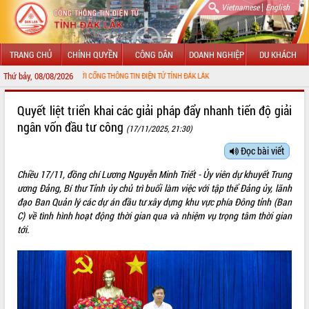
|
Vietnamese
English
TRANG CHỦ
CHÍNH QUYỀN
CÔNG DÂN
DOANH NGHIỆP
DU KHÁCH
Thứ bảy, 08/08/2026
ÀO MỪNG ĐẾN VỚI CỔNG THÔNG TIN ĐIỆN TỬ TỈNH ĐẮK LẮK
GIỚI THIỆU
Quyết liệt triển khai các giải pháp đẩy nhanh tiến độ giải
ngân vốn đầu tư công
(17/11/2025, 21:30)
LÃNH ĐẠO UBND TỈNH
Đọc bài viết
TIN TỨC SỰ KIỆN
Chiều 17/11, đồng chí Lương Nguyễn Minh Triết - Ủy viên dự khuyết Trung
SỞ, BAN, NGÀNH
ương Đảng, Bí thư Tỉnh ủy chủ trì buổi làm việc với tập thể Đảng ủy, lãnh
đạo Ban Quản lý các dự án đầu tư xây dựng khu vực phía Đông tỉnh (Ban
UBND CÁC XÃ, PHƯỜNG
C) về tình hình hoạt động thời gian qua và nhiệm vụ trọng tâm thời gian
tới.
THÔNG TIN CHỈ ĐẠO ĐIỀU HÀNH
HỆ THỐNG VĂN BẢN
VĂN BẢN HĐND TỈNH