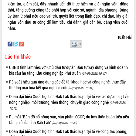
phá cơ chế - Hợp tác công tư
kiểm tra, giám sát, đẩy nhanh tiến độ thực hiện và giải ngân vốn; đồng
thời, tăng cường công tác phối hợp với các sở, ngành, địa phương. Đảng
Đề án 06 tạo bước ngoặt đột phá trong
ủy Ban C phải nêu cao vai trò, quyết liệt trong lãnh đạo, chỉ đạo, lấy giải
cải cách hành chính tỉnh Đắk Lắk
ngân vốn đầu tư công để làm tiêu chí đánh giá cán bộ, đảng viên cuối
Kết nối tour, đẩy mạnh chuyển đổi số
năm.
để phát triển du lịch Đắk Lắk
Tuấn Hải
Khởi động Dự án Đầu tư xây dựng hạ
In
tầng kỹ thuật Cụm công nghiệp Tân
Tiến
Các tin khác
Gặp mặt các cơ quan báo chí nhân Kỷ
niệm 101 năm Ngày Báo chí Cách
UBND tỉnh làm việc với Chủ đầu tư dự án Đầu tư xây dựng và kinh doanh
mạng Việt Nam
kết cấu hạ tầng Khu công nghiệp Phú Xuân
(07/08/2026, 19:47)
Đắk Lắk sơ kết 4 năm triển khai thực
Rà soát hiệu quả ứng dụng các đề tài khoa học và công nghệ, thúc đẩy
hiện Đề án 06 của Chính phủ
thương mại hóa kết quả nghiên cứu
(07/08/2026, 18:34)
Họp báo thông tin về Hội nghị Công bố
Đoàn đại biểu Quốc hội tỉnh Đắk Lắk thảo luận tại tổ về các dự án luật về
Quy hoạch và Xúc tiến đầu tư tỉnh Đắk
nông nghiệp, môi trường, viễn thông, chuyển giao công nghệ
(07/08/2026,
Lắk
17:12)
Khơi thông điểm nghẽn, đẩy nhanh
Ra mắt “Bản đồ số nông sản, sản phẩm OCOP, du lịch thôn buôn trên nền
giải ngân vốn khắc phục thiên tai
tảng số của tỉnh Đắk Lắk”
(07/08/2026, 16:46)
HĐND tỉnh thông qua điều chỉnh Quy
hoạch tỉnh thời kỳ 2021-2030
Đoàn đại biểu Quốc hội tỉnh Đắk Lắk thảo luận tại tổ về công tác phòng,