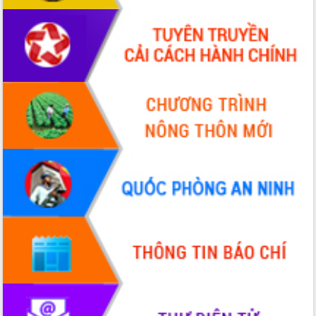
Hòn Yến phát triển du lịch gắn với bảo
tồn biển
Lấy ý kiến điều chỉnh Quy hoạch tỉnh
Đắk Lắk thời kỳ 2021-2030, tầm nhìn
đến năm 2050
Phát động chiến dịch 30 ngày đêm
giải phóng mặt bằng Tuyến đường bộ
ven biển
Đắk Lắk nỗ lực thúc đẩy tăng trưởng
kinh tế từ 10% trở lên trong Quý
II/2026
Đắk Lắk ký kết thỏa thuận hợp tác về
chuyển đổi số giai đoạn 2026 – 2030
với Tập đoàn Bưu chính Viễn thông
Việt Nam
Thứ trưởng Bộ Y tế làm việc với tỉnh
Đắk Lắk về phát triển nhân lực y tế
cho trạm y tế cấp xã
Du lịch Đắk Lắk nâng tầm trải nghiệm
du khách thông qua Hệ thống cơ sở dữ
liệu và Bản đồ số