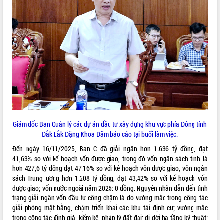
VIDEO
Loading the player...
Khám bệnh, cấp phát thuốc miễn phí
và tặng quà người dân xã Cư Pui
Hội nghị UBND tỉnh Đắk Lắk thường kỳ
tháng 7/2026
Lễ truy tặng danh hiệu “Bà Mẹ Việt
Nam Anh hùng” và trao Huân chương
Lao động
ALBUM ẢNH
UBND tỉnh Đắk Lắk triển khai nhiệm
Giám đốc Ban Quản lý các dự án đầu tư xây dựng khu vực phía Đông tỉnh
vụ 6 tháng cuối năm 2026
Đắk Lắk Đặng Khoa Đãm báo cáo tại buổi làm việc.
Kỳ họp thứ Hai, Hội đồng nhân dân
Đến ngày 16/11/2025, Ban C đã giải ngân hơn 1.636 tỷ đồng, đạt
tỉnh khóa XI quyết nghị nhiều nội dung
41,63% so với kế hoạch vốn được giao, trong đó vốn ngân sách tỉnh là
quan trọng
hơn 427,6 tỷ đồng đạt 47,16% so với kế hoạch vốn được giao, vốn ngân
Bí thư Tỉnh ủy Lương Nguyễn Minh
sách Trung ương hơn 1.208 tỷ đồng, đạt 43,42% so với kế hoạch vốn
Triết thăm, tặng quà người có công với
được giao; vốn nước ngoài năm 2025: 0 đồng. Nguyên nhân dẫn đến tình
cách mạng
trạng giải ngân vốn đầu tư công chậm là do vướng mắc trong công tác
giải phóng mặt bằng, chậm triển khai các khu tái định cư; vướng mắc
Rà soát, hoàn thiện hệ thống thiết chế
trong công tác định giá, kiểm kê, pháp lý đất đai; di dời hạ tầng kỹ thuật;
văn hóa, thể thao đáp ứng yêu cầu
LIÊN KẾT WEB