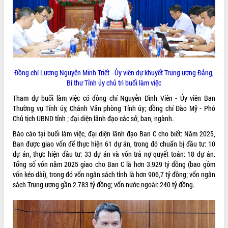
ĐIỂM TIN VĂN BẢN
QUY HOẠCH - KẾ HOẠCH
Đồng chí Lương Nguyễn Minh Triết - Ủy viên dự khuyết Trung ương Đảng,
Bí thư Tỉnh ủy chủ trì buổi làm việc
Tham dự buổi làm việc có đồng chí Nguyễn Đình Viên - Ủy viên Ban
Thường vụ Tỉnh ủy, Chánh Văn phòng Tỉnh ủy; đồng chí Đào Mỹ - Phó
Chủ tịch UBND tỉnh ; đại diện lãnh đạo các sở, ban, ngành.
Báo cáo tại buổi làm việc, đại diện lãnh đạo Ban C cho biết: Năm 2025,
Ban được giao vốn để thực hiện 61 dự án, trong đó chuẩn bị đầu tư: 10
dự án, thực hiện đầu tư: 33 dự án và vốn trả nợ quyết toán: 18 dự án.
Tổng số vốn năm 2025 giao cho Ban C là hơn 3.929 tỷ đồng (bao gồm
vốn kéo dài), trong đó vốn ngân sách tỉnh là hơn 906,7 tỷ đồng; vốn ngân
sách Trung ương gần 2.783 tỷ đồng; vốn nước ngoài: 240 tỷ đồng.