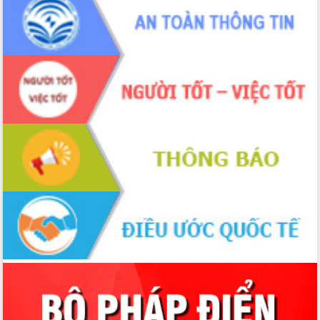
Chuyển đổi số 'mở đường' cho nông
nghiệp Đắk Lắk tăng trưởng bứt phá
Triển khai đồng bộ đo đạc, lập hồ sơ
địa chính, hoàn thiện cơ sở dữ liệu đất
đai
Ứng dụng sinh trắc học - Bước tiến
trong hành trình chuyển đổi số tại Đắk
Lắk
Đắk Lắk nâng cao hiệu quả công tác
Đảng từ Sổ tay đảng viên điện tử
Đắk Lắk đẩy mạnh nuôi biển công
nghệ, hướng tới phát triển thủy sản
bền vững
Tập huấn nâng cao năng lực triển khai
chuyển đổi số cho cán bộ, công chức
cấp xã
Đắk Lắk phát động hưởng ứng Ngày
Quyền của người tiêu dùng Việt Nam
2026
Đẩy mạnh cải cách hành chính, quyết
tâm đạt được mục tiêu tăng trưởng