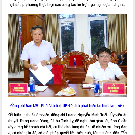
một số địa phương thực hiện các công tác hỗ trợ thực hiện dự án chậm…
phát triển mới
Thường trực HĐND tỉnh Đắk Lắk gặp
mặt Đoàn chuyên gia y tế TP. Hồ Chí
Minh
THỐNG KÊ TRUY CẬP
Lễ truy điệu và an táng hài cốt liệt sĩ
tại Nghĩa trang Liệt sĩ xã Sơn Hòa
Hôm nay:
16886
Bàn giải pháp tháo gỡ khó khăn trong
Tất cả:
66062209
xuất khẩu sầu riêng và triển khai quy
định EUDR
Thứ trưởng Bộ Nông nghiệp và Môi
trường Nguyễn Hoàng Hiệp khảo sát
vùng trồng và doanh nghiệp đóng gói
sầu riêng tại Đắk Lắk
Trình diễn nghệ thuật chế biến các
món ăn từ sầu riêng
Đắk Lắk công bố Quy hoạch và xúc
Đồng chí Đào Mỹ - Phó Chủ tịch UBND tỉnh phát biểu tại buổi làm việc.
tiến đầu tư tỉnh
Kết luận tại buổi làm việc, đồng chí Lương Nguyễn Minh Triết - Ủy viên dự
Ngành cá ngừ Đắk Lắk chủ động thích
khuyết Trung ương Đảng, Bí thư Tỉnh ủy, đề nghị thời gian tới, Ban C cần
ứng để giữ vững thị trường xuất khẩu
xây dựng kế hoạch chi tiết, cụ thể cho từng dự án, rõ nhiệm vụ từng đơn
Diễn đàn Kinh tế tư nhân Việt Nam đột
vị, cá nhân; từ đó, có giải pháp quyết liệt, hiệu quả, tăng cường đôn đốc,