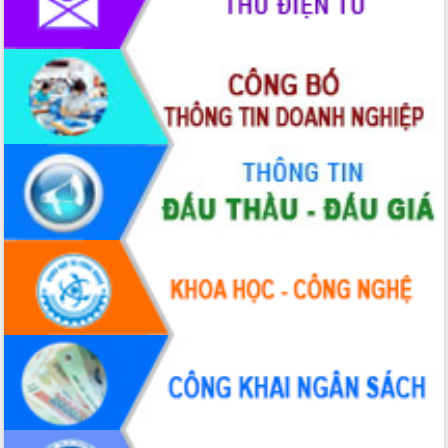
Tập huấn ứng dụng trí tuệ nhân tạo (AI)
trong thương mại điện tử năm 2026
Đoàn đại biểu Quốc hội tỉnh Đắk Lắk
trao đổi thông tin trước Kỳ họp thứ
nhất, Quốc hội khóa XVI
Quyết liệt cải cách hành chính, khơi
thông nguồn lực phát triển
Nâng cao hiệu lực, hiệu quả HĐND
tỉnh thông qua hiện đại hóa hành chính
Xã Ea Phê gắn cải cách hành chính với
chuyển đổi số
Phó Chủ tịch Thường trực UBND tỉnh
Hồ Thị Nguyên Thảo làm việc tại Trung
tâm Phục vụ hành chính công xã Ea
Phê
Xây dựng nền hành chính số đồng
hành cùng nông dân dân, doanh nghiệp
Giai đoạn 2026-2030, Đắk Lắk phấn
đấu có 77% xã đạt chuẩn nông thôn
mới