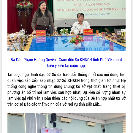
VIDEO
Không có file video nào để phát.
ALBUM ẢNH
Bà Đào Phạm Hoàng Quyên - Giám đốc Sở KH&CN tỉnh Phú Yên phát
biểu ý kiến tại cuộc họp.
Tại cuộc họp, lãnh đạo 02 Sở đã trao đổi, thống nhất các nội dung liên
quan việc sắp xếp, sáp nhập 02 Sở KH&CN trong thời gian tới như: Hệ
thống công nghệ thông tin dùng chung; Cơ sở vật chất, trang thiết bị,
LIÊN KẾT WEB
phương án bố trí nơi làm việc sau hợp nhất; Dự kiến số lượng nhân sự
làm việc tại Phú Yên; Hoàn thiện các nội dung của Đề án hợp nhất 02 Sở
trên cơ sở Báo cáo thẩm định của Sở Nội vụ tỉnh Đắk Lắk...
THỐNG KÊ TRUY CẬP
Hôm nay:
5372