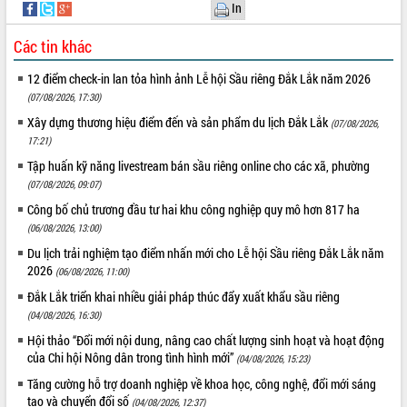
In
Các tin khác
12 điểm check-in lan tỏa hình ảnh Lễ hội Sầu riêng Đắk Lắk năm 2026
(07/08/2026, 17:30)
Xây dựng thương hiệu điểm đến và sản phẩm du lịch Đắk Lắk
(07/08/2026,
17:21)
Tập huấn kỹ năng livestream bán sầu riêng online cho các xã, phường
(07/08/2026, 09:07)
Công bố chủ trương đầu tư hai khu công nghiệp quy mô hơn 817 ha
(06/08/2026, 13:00)
Du lịch trải nghiệm tạo điểm nhấn mới cho Lễ hội Sầu riêng Đắk Lắk năm
2026
(06/08/2026, 11:00)
Đắk Lắk triển khai nhiều giải pháp thúc đẩy xuất khẩu sầu riêng
(04/08/2026, 16:30)
Hội thảo “Đổi mới nội dung, nâng cao chất lượng sinh hoạt và hoạt động
của Chi hội Nông dân trong tình hình mới”
(04/08/2026, 15:23)
Tăng cường hỗ trợ doanh nghiệp về khoa học, công nghệ, đổi mới sáng
tạo và chuyển đổi số
(04/08/2026, 12:37)