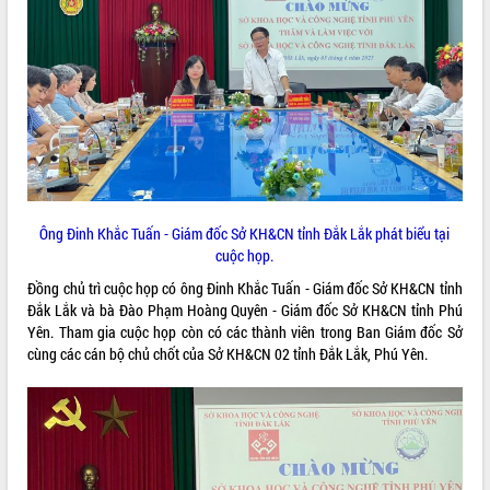
ĐIỂM TIN VĂN BẢN
QUY HOẠCH - KẾ HOẠCH
Ông Đinh Khắc Tuấn - Giám đốc Sở KH&CN tỉnh Đắk Lắk phát biểu tại
cuộc họp.
Đồng chủ trì cuộc họp có ông Đinh Khắc Tuấn - Giám đốc Sở KH&CN tỉnh
Đắk Lắk và bà Đào Phạm Hoàng Quyên - Giám đốc Sở KH&CN tỉnh Phú
Yên. Tham gia cuộc họp còn có các thành viên trong Ban Giám đốc Sở
cùng các cán bộ chủ chốt của Sở KH&CN 02 tỉnh Đắk Lắk, Phú Yên.