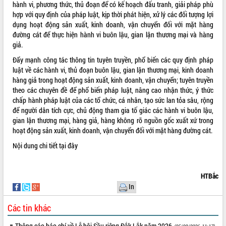
hành vi, phương thức, thủ đoạn để có kế hoạch đấu tranh, giải pháp phù
quan trọng
hợp với quy định của pháp luật, kịp thời phát hiện, xử lý các đối tượng lợi
Bí thư Tỉnh ủy Lương Nguyễn Minh
dụng hoạt động sản xuất, kinh doanh, vận chuyển đối với mặt hàng
Triết thăm, tặng quà người có công với
đường cát để thực hiện hành vi buôn lậu, gian lận thương mại và hàng
cách mạng
giả.
Rà soát, hoàn thiện hệ thống thiết chế
Đẩy mạnh công tác thông tin tuyên truyền, phổ biến các quy định pháp
văn hóa, thể thao đáp ứng yêu cầu
LIÊN KẾT WEB
luật về các hành vi, thủ đoạn buôn lậu, gian lận thương mại, kinh doanh
phát triển mới
hàng giả trong hoạt động sản xuất, kinh doanh, vận chuyển; tuyên truyền
Thường trực HĐND tỉnh Đắk Lắk gặp
theo các chuyên đề để phổ biến pháp luật, nâng cao nhận thức, ý thức
mặt Đoàn chuyên gia y tế TP. Hồ Chí
chấp hành pháp luật của các tổ chức, cá nhân, tạo sức lan tỏa sâu, rộng
Minh
để người dân tích cực, chủ động tham gia tố giác các hành vi buôn lậu,
THỐNG KÊ TRUY CẬP
Lễ truy điệu và an táng hài cốt liệt sĩ
gian lận thương mại, hàng giả, hàng không rõ nguồn gốc xuất xứ trong
tại Nghĩa trang Liệt sĩ xã Sơn Hòa
hoạt động sản xuất, kinh doanh, vận chuyển đối với mặt hàng đường cát.
Hôm nay:
720
Bàn giải pháp tháo gỡ khó khăn trong
Tất cả:
66086388
Nội dung chi tiết
tại đây
xuất khẩu sầu riêng và triển khai quy
định EUDR
Thứ trưởng Bộ Nông nghiệp và Môi
HTBắc
trường Nguyễn Hoàng Hiệp khảo sát
In
vùng trồng và doanh nghiệp đóng gói
sầu riêng tại Đắk Lắk
Các tin khác
Trình diễn nghệ thuật chế biến các
Thông cáo báo chí về Lễ hội Sầu riêng Đắk Lắk năm 2026