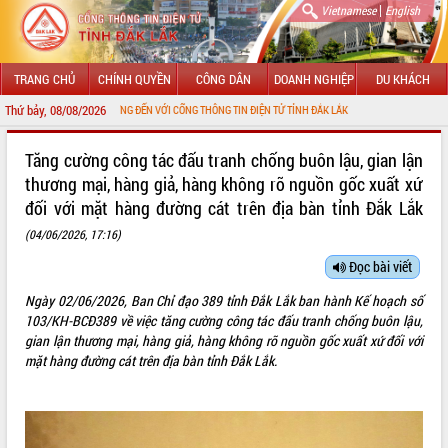
|
Vietnamese
English
TRANG CHỦ
CHÍNH QUYỀN
CÔNG DÂN
DOANH NGHIỆP
DU KHÁCH
Thứ bảy, 08/08/2026
CHÀO MỪNG ĐẾN VỚI CỔNG THÔNG TIN ĐIỆN TỬ TỈNH ĐẮK LẮK
GIỚI THIỆU
Tăng cường công tác đấu tranh chống buôn lậu, gian lận
thương mại, hàng giả, hàng không rõ nguồn gốc xuất xứ
LÃNH ĐẠO UBND TỈNH
đối với mặt hàng đường cát trên địa bàn tỉnh Đắk Lắk
TIN TỨC SỰ KIỆN
(04/06/2026, 17:16)
Đọc bài viết
SỞ, BAN, NGÀNH
Ngày 02/06/2026, Ban Chỉ đạo 389 tỉnh Đắk Lắk ban hành Kế hoạch số
UBND CÁC XÃ, PHƯỜNG
103/KH-BCĐ389 về việc tăng cường công tác đấu tranh chống buôn lậu,
gian lận thương mại, hàng giả, hàng không rõ nguồn gốc xuất xứ đối với
THÔNG TIN CHỈ ĐẠO ĐIỀU HÀNH
mặt hàng đường cát trên địa bàn tỉnh Đắk Lắk.
HỆ THỐNG VĂN BẢN
VĂN BẢN HĐND TỈNH