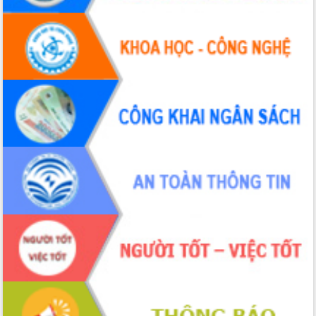
Thứ trưởng Bộ Y tế làm việc với tỉnh
Đắk Lắk về phát triển nhân lực y tế
cho trạm y tế cấp xã
Du lịch Đắk Lắk nâng tầm trải nghiệm
du khách thông qua Hệ thống cơ sở dữ
liệu và Bản đồ số
Tập huấn ứng dụng trí tuệ nhân tạo (AI)
trong thương mại điện tử năm 2026
Đoàn đại biểu Quốc hội tỉnh Đắk Lắk
trao đổi thông tin trước Kỳ họp thứ
nhất, Quốc hội khóa XVI
Quyết liệt cải cách hành chính, khơi
thông nguồn lực phát triển
Nâng cao hiệu lực, hiệu quả HĐND
tỉnh thông qua hiện đại hóa hành chính
Xã Ea Phê gắn cải cách hành chính với
chuyển đổi số
Phó Chủ tịch Thường trực UBND tỉnh
Hồ Thị Nguyên Thảo làm việc tại Trung
tâm Phục vụ hành chính công xã Ea
Phê