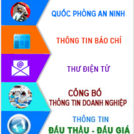
Xây dựng nông thôn mới: Nâng cao đời
sống người dân từ những mô hình thiết
thực
Quyết liệt tháo gỡ vướng mắc, đẩy
nhanh tiến độ các dự án trọng điểm
trong Khu kinh tế Nam Phú Yên
Hòn Yến phát triển du lịch gắn với bảo
tồn biển
Lấy ý kiến điều chỉnh Quy hoạch tỉnh
Đắk Lắk thời kỳ 2021-2030, tầm nhìn
đến năm 2050
Phát động chiến dịch 30 ngày đêm
giải phóng mặt bằng Tuyến đường bộ
ven biển
Đắk Lắk nỗ lực thúc đẩy tăng trưởng
kinh tế từ 10% trở lên trong Quý
II/2026
Đắk Lắk ký kết thỏa thuận hợp tác về
chuyển đổi số giai đoạn 2026 – 2030
với Tập đoàn Bưu chính Viễn thông
Việt Nam