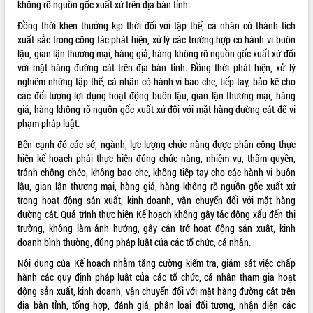
không rõ nguồn gốc xuất xứ trên địa bàn tỉnh.
VIDEO
Đồng thời khen thưởng kịp thời đối với tập thể, cá nhân có thành tích
xuất sắc trong công tác phát hiện, xử lý các trường hợp có hành vi buôn
lậu, gian lận thương mại, hàng giả, hàng không rõ nguồn gốc xuất xứ đối
với mặt hàng đường cát trên địa bàn tỉnh. Đồng thời phát hiện, xử lý
nghiêm những tập thể, cá nhân có hành vi bao che, tiếp tay, bảo kê cho
các đối tượng lợi dụng hoạt động buôn lậu, gian lận thương mại, hàng
giả, hàng không rõ nguồn gốc xuất xứ đối với mặt hàng đường cát để vi
phạm pháp luật.
Bên cạnh đó các sở, ngành, lực lượng chức năng được phân công thực
Khám bệnh, cấp phát thuốc miễn phí
hiện kế hoạch phải thực hiện đúng chức năng, nhiệm vụ, thẩm quyền,
và tặng quà người dân xã Cư Pui
tránh chồng chéo, không bao che, không tiếp tay cho các hành vi buôn
lậu, gian lận thương mại, hàng giả, hàng không rõ nguồn gốc xuất xứ
Hội nghị UBND tỉnh Đắk Lắk thường kỳ
trong hoạt động sản xuất, kinh doanh, vận chuyển đối với mặt hàng
tháng 7/2026
đường cát. Quá trình thực hiện Kế hoạch không gây tác động xấu đến thị
Lễ truy tặng danh hiệu “Bà Mẹ Việt
trường, không làm ảnh hưởng, gây cản trở hoạt động sản xuất, kinh
Nam Anh hùng” và trao Huân chương
doanh bình thường, đúng pháp luật của các tổ chức, cá nhân.
Lao động
Nội dung của Kế hoạch nhằm tăng cường kiểm tra, giám sát việc chấp
ALBUM ẢNH
UBND tỉnh Đắk Lắk triển khai nhiệm
hành các quy định pháp luật của các tổ chức, cá nhân tham gia hoạt
vụ 6 tháng cuối năm 2026
động sản xuất, kinh doanh, vận chuyển đối với mặt hàng đường cát trên
Kỳ họp thứ Hai, Hội đồng nhân dân
địa bàn tỉnh, tổng hợp, đánh giá, phân loại đối tượng, nhận diện các
tỉnh khóa XI quyết nghị nhiều nội dung