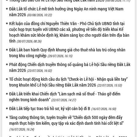
(05/08/2026, 11:17)
món ăn từ sầu riêng
Đắk Lắk tổ chức Lễ mít tinh hưởng ứng Ngày An ninh mạng Việt Nam
Đắk Lắk công bố Quy hoạch và xúc
năm 2026
tiến đầu tư tỉnh
(03/08/2026, 10:22)
Ngành cá ngừ Đắk Lắk chủ động thích
Kết luận của đồng chí Nguyễn Thiên Văn - Phó Chủ tịch UBND tỉnh tại
ứng để giữ vững thị trường xuất khẩu
cuộc họp trực tuyến với UBND các xã, phường về tiến độ triển khai Kế
hoạch khám sức khỏe định kỳ, khám sàng lọc cho người dân trên địa bàn
Diễn đàn Kinh tế tư nhân Việt Nam đột
tỉnh
(30/07/2026, 08:26)
phá cơ chế - Hợp tác công tư
Đắk Lắk ban hành Quy định khung giá cho thuê nhà lưu trú công nhân
Đề án 06 tạo bước ngoặt đột phá trong
trong khu công nghiệp
(29/07/2026, 16:15)
cải cách hành chính tỉnh Đắk Lắk
Kết nối tour, đẩy mạnh chuyển đổi số
Phát động Chiến dịch truyền thông số quảng bá Lễ hội Sầu riêng Đắk Lắk
năm 2026
để phát triển du lịch Đắk Lắk
(23/07/2026, 16:02)
Khởi động Dự án Đầu tư xây dựng hạ
Tổ chức hoạt động kích cầu du lịch “Check-in Lễ hội - Nhận quà liền tay”
tầng kỹ thuật Cụm công nghiệp Tân
trong khuôn khổ Lễ hội Sầu riêng Đắk Lắk năm 2026
(22/07/2026, 15:53)
Tiến
Đắk Lắk triển khai Chiến dịch “Làm sạch mã số thuế - Tháo gỡ điểm
Gặp mặt các cơ quan báo chí nhân Kỷ
nghẽn trong kinh doanh”
(22/07/2026, 14:27)
niệm 101 năm Ngày Báo chí Cách
Đắk Lắk tiếp tục trao trả hồ sơ, kỷ vật cán bộ đi B
(16/07/2026, 16:50)
mạng Việt Nam
Tăng cường thông tin, tuyên truyền về “Chiến dịch 500 ngày đêm đẩy
Đắk Lắk sơ kết 4 năm triển khai thực
mạnh thực hiện tìm kiếm, quy tập và xác định danh tính hài cốt liệt sĩ”
hiện Đề án 06 của Chính phủ
(16/07/2026, 16:24)
Họp báo thông tin về Hội nghị Công bố