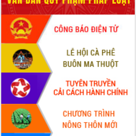
Hội thảo khoa học “Giải pháp thúc đẩy
phát triển nền kinh tế xanh tại tỉnh
Đắk Lắk”
Tăng cường giám sát, đôn đốc thực
hiện nhiệm vụ quản lý tài sản công
hàng tuần
Tháo gỡ những vướng mắc, đẩy mạnh
công tác cải cách thủ tục hành chính
tại Trung tâm Phục vụ hành chính
công tỉnh
Đắk Lắk: Tôn vinh 46 giải pháp tại Hội
thi Sáng tạo Kỹ thuật 2024 - 2025
Đắk Lắk rà soát, điều chỉnh Đề án 190
về phát triển nuôi trồng thủy sản
Phó Chủ tịch UBND tỉnh Đắk Lắk
Trương Công Thái kiểm tra thực địa
Dự án cao tốc Khánh Hòa - Buôn Ma
Thuột
Định vị cà phê Việt Nam như một “di
sản sống” trong dòng chảy toàn cầu