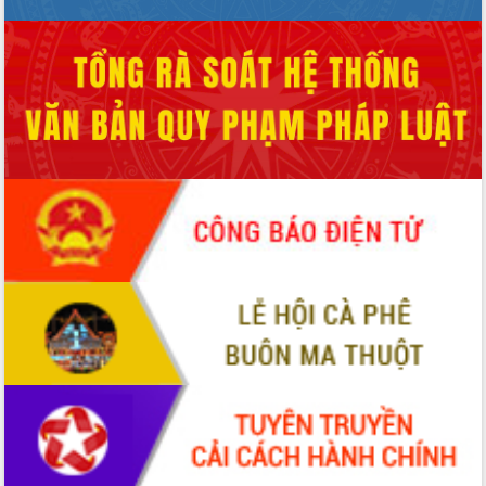
UBND tỉnh họp báo định kỳ tháng 4
năm 2026
Hội thảo khoa học “Giải pháp thúc đẩy
phát triển nền kinh tế xanh tại tỉnh
Đắk Lắk”
Tăng cường giám sát, đôn đốc thực
hiện nhiệm vụ quản lý tài sản công
hàng tuần
Tháo gỡ những vướng mắc, đẩy mạnh
công tác cải cách thủ tục hành chính
tại Trung tâm Phục vụ hành chính
công tỉnh
Đắk Lắk: Tôn vinh 46 giải pháp tại Hội
thi Sáng tạo Kỹ thuật 2024 - 2025
Đắk Lắk rà soát, điều chỉnh Đề án 190
về phát triển nuôi trồng thủy sản
Phó Chủ tịch UBND tỉnh Đắk Lắk
Trương Công Thái kiểm tra thực địa
Dự án cao tốc Khánh Hòa - Buôn Ma
Thuột