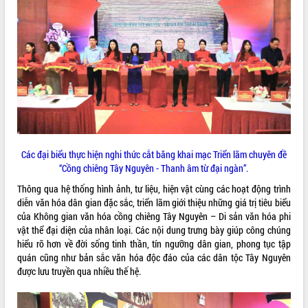
ĐIỂM TIN VĂN BẢN
QUY HOẠCH - KẾ HOẠCH
Các đại biểu thực hiện nghi thức cắt băng khai mạc Triển lãm chuyên đề
“Cồng chiêng Tây Nguyên - Thanh âm từ đại ngàn”.
Thông qua hệ thống hình ảnh, tư liệu, hiện vật cùng các hoạt động trình
diễn văn hóa dân gian đặc sắc, triển lãm giới thiệu những giá trị tiêu biểu
của Không gian văn hóa cồng chiêng Tây Nguyên – Di sản văn hóa phi
vật thể đại diện của nhân loại. Các nội dung trưng bày giúp công chúng
hiểu rõ hơn về đời sống tinh thần, tín ngưỡng dân gian, phong tục tập
quán cũng như bản sắc văn hóa độc đáo của các dân tộc Tây Nguyên
được lưu truyền qua nhiều thế hệ.