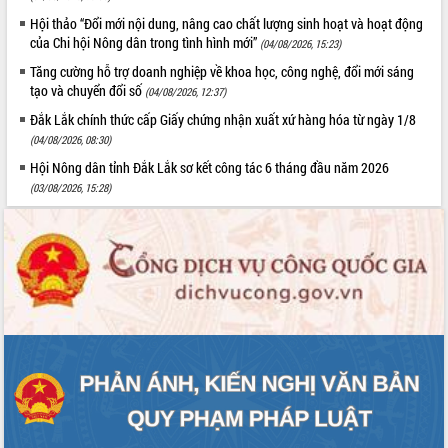
hiện Đề án 06 của Chính phủ
Hội thảo “Đổi mới nội dung, nâng cao chất lượng sinh hoạt và hoạt động
Họp báo thông tin về Hội nghị Công bố
của Chi hội Nông dân trong tình hình mới”
(04/08/2026, 15:23)
Quy hoạch và Xúc tiến đầu tư tỉnh Đắk
Lắk
Tăng cường hỗ trợ doanh nghiệp về khoa học, công nghệ, đổi mới sáng
tạo và chuyển đổi số
Khơi thông điểm nghẽn, đẩy nhanh
(04/08/2026, 12:37)
giải ngân vốn khắc phục thiên tai
Đắk Lắk chính thức cấp Giấy chứng nhận xuất xứ hàng hóa từ ngày 1/8
HĐND tỉnh thông qua điều chỉnh Quy
(04/08/2026, 08:30)
hoạch tỉnh thời kỳ 2021-2030
Hội Nông dân tỉnh Đắk Lắk sơ kết công tác 6 tháng đầu năm 2026
Hội thảo góp ý hồ sơ điều chỉnh quy
(03/08/2026, 15:28)
hoạch tỉnh Đắk Lắk thời kỳ 2021-2030,
tầm nhìn đến năm 2050
Nâng cao hiệu quả hoạt động của các
doanh nghiệp nhà nước
Hội nghị triển khai kết nối mạng
truyền số liệu chuyên dùng phục vụ cơ
quan Đảng, Nhà nước
Lễ phát động chuỗi hoạt động chung
tay làm sạch môi trường
Xã Ea Kar bước chuyển mình trong
công tác cải cách hành chính mô hình
mới