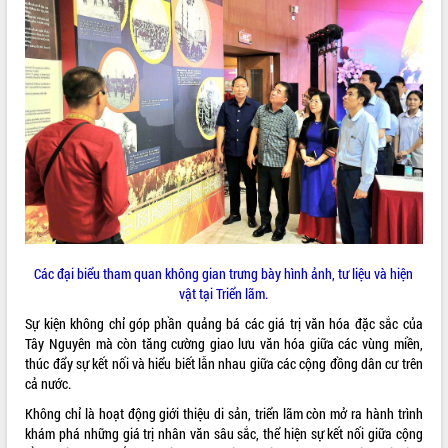
VIDEO
Trailer Lễ hội Sầu riêng Đắk Lắk năm
2026
Khám bệnh, cấp phát thuốc miễn phí
Các đại biểu tham quan không gian trưng bày hình ảnh, tư liệu và hiện
và tặng quà người dân xã Cư Pui
vật tại Triển lãm.
Hội nghị UBND tỉnh Đắk Lắk thường kỳ
Sự kiện không chỉ góp phần quảng bá các giá trị văn hóa đặc sắc của
tháng 7/2026
Tây Nguyên mà còn tăng cường giao lưu văn hóa giữa các vùng miền,
Lễ truy tặng danh hiệu “Bà Mẹ Việt
thúc đẩy sự kết nối và hiểu biết lẫn nhau giữa các cộng đồng dân cư trên
ALBUM ẢNH
Nam Anh hùng” và trao Huân chương
cả nước.
Lao động
Không chỉ là hoạt động giới thiệu di sản, triển lãm còn mở ra hành trình
UBND tỉnh Đắk Lắk triển khai nhiệm
khám phá những giá trị nhân văn sâu sắc, thể hiện sự kết nối giữa cộng
vụ 6 tháng cuối năm 2026