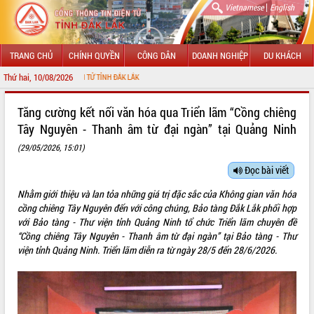
|
Vietnamese
English
TRANG CHỦ
CHÍNH QUYỀN
CÔNG DÂN
DOANH NGHIỆP
DU KHÁCH
Thứ hai, 10/08/2026
ÔNG TIN ĐIỆN TỬ TỈNH ĐẮK LẮK
GIỚI THIỆU
Tăng cường kết nối văn hóa qua Triển lãm “Cồng chiêng
Tây Nguyên - Thanh âm từ đại ngàn” tại Quảng Ninh
LÃNH ĐẠO UBND TỈNH
(29/05/2026, 15:01)
TIN TỨC SỰ KIỆN
Đọc bài viết
SỞ, BAN, NGÀNH
Nhằm giới thiệu và lan tỏa những giá trị đặc sắc của Không gian văn hóa
cồng chiêng Tây Nguyên đến với công chúng, Bảo tàng Đắk Lắk phối hợp
UBND CÁC XÃ, PHƯỜNG
với Bảo tàng - Thư viện tỉnh Quảng Ninh tổ chức Triển lãm chuyên đề
“Cồng chiêng Tây Nguyên - Thanh âm từ đại ngàn” tại Bảo tàng - Thư
THÔNG TIN CHỈ ĐẠO ĐIỀU HÀNH
viện tỉnh Quảng Ninh. Triển lãm diễn ra từ ngày 28/5 đến 28/6/2026.
HỆ THỐNG VĂN BẢN
VĂN BẢN HĐND TỈNH