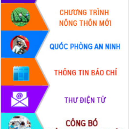
Định vị cà phê Việt Nam như một “di
sản sống” trong dòng chảy toàn cầu
Xây dựng nông thôn mới: Nâng cao đời
sống người dân từ những mô hình thiết
thực
Quyết liệt tháo gỡ vướng mắc, đẩy
nhanh tiến độ các dự án trọng điểm
trong Khu kinh tế Nam Phú Yên
Hòn Yến phát triển du lịch gắn với bảo
tồn biển
Lấy ý kiến điều chỉnh Quy hoạch tỉnh
Đắk Lắk thời kỳ 2021-2030, tầm nhìn
đến năm 2050
Phát động chiến dịch 30 ngày đêm
giải phóng mặt bằng Tuyến đường bộ
ven biển
Đắk Lắk nỗ lực thúc đẩy tăng trưởng
kinh tế từ 10% trở lên trong Quý
II/2026
Đắk Lắk ký kết thỏa thuận hợp tác về
chuyển đổi số giai đoạn 2026 – 2030