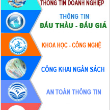
với Tập đoàn Bưu chính Viễn thông
Việt Nam
Thứ trưởng Bộ Y tế làm việc với tỉnh
Đắk Lắk về phát triển nhân lực y tế
cho trạm y tế cấp xã
Du lịch Đắk Lắk nâng tầm trải nghiệm
du khách thông qua Hệ thống cơ sở dữ
liệu và Bản đồ số
Tập huấn ứng dụng trí tuệ nhân tạo (AI)
trong thương mại điện tử năm 2026
Đoàn đại biểu Quốc hội tỉnh Đắk Lắk
trao đổi thông tin trước Kỳ họp thứ
nhất, Quốc hội khóa XVI
Quyết liệt cải cách hành chính, khơi
thông nguồn lực phát triển
Nâng cao hiệu lực, hiệu quả HĐND
tỉnh thông qua hiện đại hóa hành chính
Xã Ea Phê gắn cải cách hành chính với
chuyển đổi số
Phó Chủ tịch Thường trực UBND tỉnh