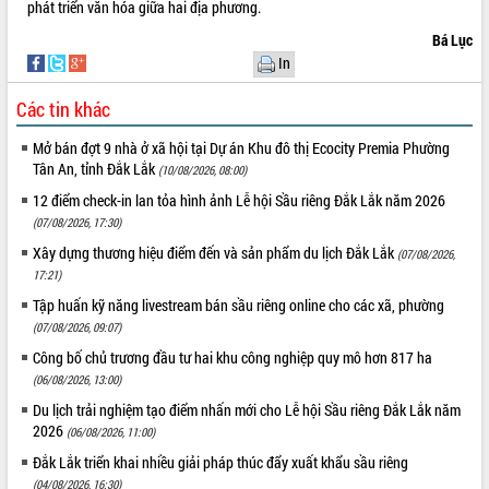
sầu riêng tại Đắk Lắk
phát triển văn hóa giữa hai địa phương.
Trình diễn nghệ thuật chế biến các
Bá Lục
món ăn từ sầu riêng
In
Đắk Lắk công bố Quy hoạch và xúc
tiến đầu tư tỉnh
Các tin khác
Ngành cá ngừ Đắk Lắk chủ động thích
Mở bán đợt 9 nhà ở xã hội tại Dự án Khu đô thị Ecocity Premia Phường
ứng để giữ vững thị trường xuất khẩu
Tân An, tỉnh Đắk Lắk
(10/08/2026, 08:00)
Diễn đàn Kinh tế tư nhân Việt Nam đột
12 điểm check-in lan tỏa hình ảnh Lễ hội Sầu riêng Đắk Lắk năm 2026
phá cơ chế - Hợp tác công tư
(07/08/2026, 17:30)
Đề án 06 tạo bước ngoặt đột phá trong
cải cách hành chính tỉnh Đắk Lắk
Xây dựng thương hiệu điểm đến và sản phẩm du lịch Đắk Lắk
(07/08/2026,
17:21)
Kết nối tour, đẩy mạnh chuyển đổi số
để phát triển du lịch Đắk Lắk
Tập huấn kỹ năng livestream bán sầu riêng online cho các xã, phường
Khởi động Dự án Đầu tư xây dựng hạ
(07/08/2026, 09:07)
tầng kỹ thuật Cụm công nghiệp Tân
Công bố chủ trương đầu tư hai khu công nghiệp quy mô hơn 817 ha
Tiến
(06/08/2026, 13:00)
Gặp mặt các cơ quan báo chí nhân Kỷ
Du lịch trải nghiệm tạo điểm nhấn mới cho Lễ hội Sầu riêng Đắk Lắk năm
niệm 101 năm Ngày Báo chí Cách
2026
(06/08/2026, 11:00)
mạng Việt Nam
Đắk Lắk triển khai nhiều giải pháp thúc đẩy xuất khẩu sầu riêng
Đắk Lắk sơ kết 4 năm triển khai thực
(04/08/2026, 16:30)