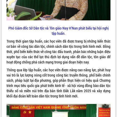
VIDEO
Phó Giám đốc Sở Dân tộc và Tôn giáo Nay H’Nan phát biểu tại hội nghị
tập huấn.
Trong thời gian tập huấn, các học viên đã được trang bị những kiến thức
cơ bản về công tác dân tộc, chính sách dân tộc trong tình hình mới. Đồng
thời, phổ biến kiến thức về công tác đấu tranh, phản bác những luận điệu
xuyên tạc của các thế lực thù địch lợi dụng vấn đề dân tộc, tôn giáo để
Khám bệnh, cấp phát thuốc miễn phí
hoạt động chống phá cách mạng trong giai đoạn hiện nay.
và tặng quà người dân xã Cư Pui
Thông qua lớp tập huấn, các học viên được nâng cao năng lực, phát huy
Hội nghị UBND tỉnh Đắk Lắk thường kỳ
vai trò là lực lượng nòng cốt trong công tác truyền thông, phổ biến chính
tháng 7/2026
sách, pháp luật tại địa phương, góp phần thực hiện có hiệu quả Chương
Lễ truy tặng danh hiệu “Bà Mẹ Việt
trình mục tiêu quốc gia phát triển kinh tế - xã hội vùng đồng bào dân tộc
Nam Anh hùng” và trao Huân chương
thiểu số và miền núi trên địa bàn tỉnh Đắk Lắk năm 2025 và xây dựng
Lao động
khối đại đoàn kết toàn dân tộc trong tình hình mới.
ALBUM ẢNH
UBND tỉnh Đắk Lắk triển khai nhiệm
vụ 6 tháng cuối năm 2026
Kỳ họp thứ Hai, Hội đồng nhân dân
tỉnh khóa XI quyết nghị nhiều nội dung