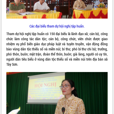
ĐIỂM TIN VĂN BẢN
QUY HOẠCH - KẾ HOẠCH
Các đại biểu tham dự hội nghị tập huấn.
Tham dự hội nghị tập huấn có 150 đại biểu là lãnh đạo xã; cán bộ, công
chức làm công tác dân tộc; cán bộ, công chức, viên chức được giao
nhiệm vụ phổ biến giáo dục pháp luật và tuyên truyền, vận động đồng
bào vùng dân tộc thiểu số và miền núi; bí thư, phó bí thư chi bộ; trưởng,
phó thôn, buôn; mặt trận, đoàn thể thôn, buôn; già làng, người có uy tín,
người dân tiêu biểu ở vùng dân tộc thiểu số và miền núi trên địa bàn xã
Tây Sơn.