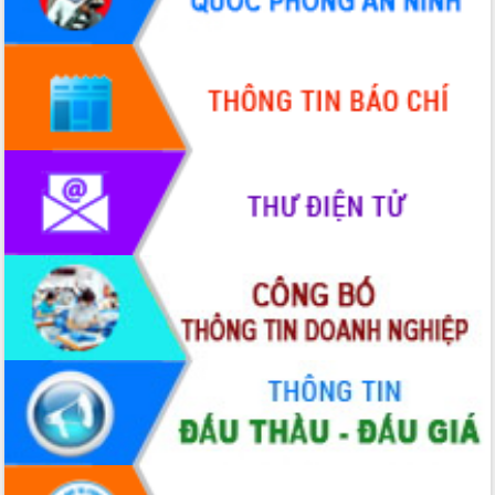
Xây dựng nông thôn mới: Nâng cao đời
sống người dân từ những mô hình thiết
thực
Quyết liệt tháo gỡ vướng mắc, đẩy
nhanh tiến độ các dự án trọng điểm
trong Khu kinh tế Nam Phú Yên
Hòn Yến phát triển du lịch gắn với bảo
tồn biển
Lấy ý kiến điều chỉnh Quy hoạch tỉnh
Đắk Lắk thời kỳ 2021-2030, tầm nhìn
đến năm 2050
Phát động chiến dịch 30 ngày đêm
giải phóng mặt bằng Tuyến đường bộ
ven biển
Đắk Lắk nỗ lực thúc đẩy tăng trưởng
kinh tế từ 10% trở lên trong Quý
II/2026
Đắk Lắk ký kết thỏa thuận hợp tác về
chuyển đổi số giai đoạn 2026 – 2030
với Tập đoàn Bưu chính Viễn thông
Việt Nam