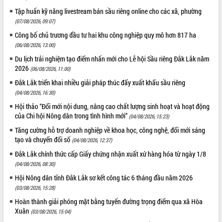
món ăn từ sầu riêng
Tập huấn kỹ năng livestream bán sầu riêng online cho các xã, phường
Đắk Lắk công bố Quy hoạch và xúc
(07/08/2026, 09:07)
tiến đầu tư tỉnh
Công bố chủ trương đầu tư hai khu công nghiệp quy mô hơn 817 ha
Ngành cá ngừ Đắk Lắk chủ động thích
(06/08/2026, 13:00)
ứng để giữ vững thị trường xuất khẩu
Du lịch trải nghiệm tạo điểm nhấn mới cho Lễ hội Sầu riêng Đắk Lắk năm
Diễn đàn Kinh tế tư nhân Việt Nam đột
2026
phá cơ chế - Hợp tác công tư
(06/08/2026, 11:00)
Đề án 06 tạo bước ngoặt đột phá trong
Đắk Lắk triển khai nhiều giải pháp thúc đẩy xuất khẩu sầu riêng
cải cách hành chính tỉnh Đắk Lắk
(04/08/2026, 16:30)
Kết nối tour, đẩy mạnh chuyển đổi số
Hội thảo “Đổi mới nội dung, nâng cao chất lượng sinh hoạt và hoạt động
để phát triển du lịch Đắk Lắk
của Chi hội Nông dân trong tình hình mới”
(04/08/2026, 15:23)
Khởi động Dự án Đầu tư xây dựng hạ
Tăng cường hỗ trợ doanh nghiệp về khoa học, công nghệ, đổi mới sáng
tầng kỹ thuật Cụm công nghiệp Tân
tạo và chuyển đổi số
(04/08/2026, 12:37)
Tiến
Đắk Lắk chính thức cấp Giấy chứng nhận xuất xứ hàng hóa từ ngày 1/8
Gặp mặt các cơ quan báo chí nhân Kỷ
(04/08/2026, 08:30)
niệm 101 năm Ngày Báo chí Cách
Hội Nông dân tỉnh Đắk Lắk sơ kết công tác 6 tháng đầu năm 2026
mạng Việt Nam
(03/08/2026, 15:28)
Đắk Lắk sơ kết 4 năm triển khai thực
hiện Đề án 06 của Chính phủ
Hoàn thành giải phóng mặt bằng tuyến đường trọng điểm qua xã Hòa
Xuân
(03/08/2026, 15:04)
Họp báo thông tin về Hội nghị Công bố