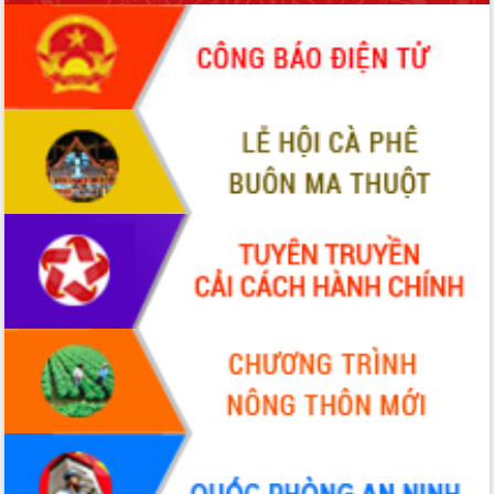
Hội thảo khoa học “Giải pháp thúc đẩy
phát triển nền kinh tế xanh tại tỉnh
Đắk Lắk”
Tăng cường giám sát, đôn đốc thực
hiện nhiệm vụ quản lý tài sản công
hàng tuần
Tháo gỡ những vướng mắc, đẩy mạnh
công tác cải cách thủ tục hành chính
tại Trung tâm Phục vụ hành chính
công tỉnh
Đắk Lắk: Tôn vinh 46 giải pháp tại Hội
thi Sáng tạo Kỹ thuật 2024 - 2025
Đắk Lắk rà soát, điều chỉnh Đề án 190
về phát triển nuôi trồng thủy sản
Phó Chủ tịch UBND tỉnh Đắk Lắk
Trương Công Thái kiểm tra thực địa
Dự án cao tốc Khánh Hòa - Buôn Ma
Thuột
Định vị cà phê Việt Nam như một “di
sản sống” trong dòng chảy toàn cầu