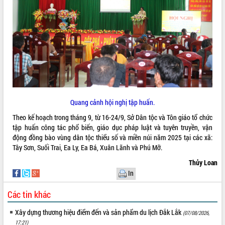
quan trọng
Bí thư Tỉnh ủy Lương Nguyễn Minh
Triết thăm, tặng quà người có công với
cách mạng
Rà soát, hoàn thiện hệ thống thiết chế
văn hóa, thể thao đáp ứng yêu cầu
LIÊN KẾT WEB
phát triển mới
Thường trực HĐND tỉnh Đắk Lắk gặp
mặt Đoàn chuyên gia y tế TP. Hồ Chí
Quang cảnh hội nghị tập huấn.
Minh
THỐNG KÊ TRUY CẬP
Theo kế hoạch trong tháng 9, từ 16-24/9, Sở Dân tộc và Tôn giáo tổ chức
Lễ truy điệu và an táng hài cốt liệt sĩ
tập huấn công tác phổ biến, giáo dục pháp luật và tuyên truyền, vận
tại Nghĩa trang Liệt sĩ xã Sơn Hòa
Hôm nay:
25654
động đồng bào vùng dân tộc thiểu số và miền núi năm 2025 tại các xã:
Bàn giải pháp tháo gỡ khó khăn trong
Tất cả:
66038394
Tây Sơn, Suối Trai, Ea Ly, Ea Bá, Xuân Lãnh và Phú Mỡ.
xuất khẩu sầu riêng và triển khai quy
định EUDR
Thủy Loan
In
Thứ trưởng Bộ Nông nghiệp và Môi
trường Nguyễn Hoàng Hiệp khảo sát
Các tin khác
vùng trồng và doanh nghiệp đóng gói
sầu riêng tại Đắk Lắk
Xây dựng thương hiệu điểm đến và sản phẩm du lịch Đắk Lắk
(07/08/2026,
Trình diễn nghệ thuật chế biến các
17:21)