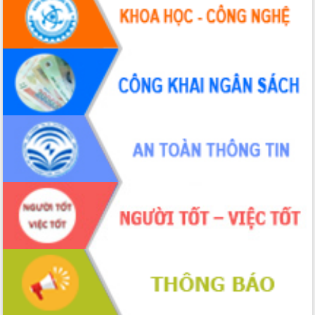
Thứ trưởng Bộ Y tế làm việc với tỉnh
Đắk Lắk về phát triển nhân lực y tế
cho trạm y tế cấp xã
Du lịch Đắk Lắk nâng tầm trải nghiệm
du khách thông qua Hệ thống cơ sở dữ
liệu và Bản đồ số
Tập huấn ứng dụng trí tuệ nhân tạo (AI)
trong thương mại điện tử năm 2026
Đoàn đại biểu Quốc hội tỉnh Đắk Lắk
trao đổi thông tin trước Kỳ họp thứ
nhất, Quốc hội khóa XVI
Quyết liệt cải cách hành chính, khơi
thông nguồn lực phát triển
Nâng cao hiệu lực, hiệu quả HĐND
tỉnh thông qua hiện đại hóa hành chính
Xã Ea Phê gắn cải cách hành chính với
chuyển đổi số
Phó Chủ tịch Thường trực UBND tỉnh
Hồ Thị Nguyên Thảo làm việc tại Trung
tâm Phục vụ hành chính công xã Ea
Phê