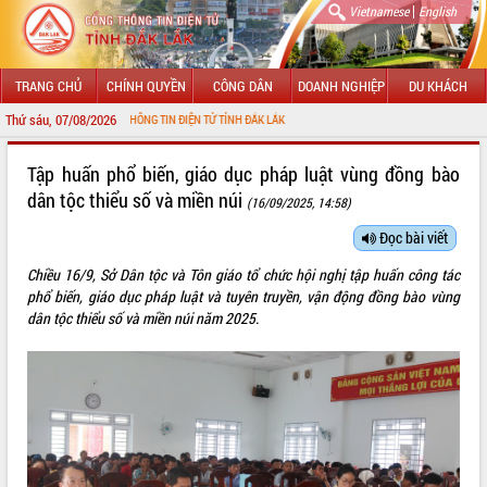
|
Vietnamese
English
TRANG CHỦ
CHÍNH QUYỀN
CÔNG DÂN
DOANH NGHIỆP
DU KHÁCH
Thứ sáu, 07/08/2026
ĐẾN VỚI CỔNG THÔNG TIN ĐIỆN TỬ TỈNH ĐẮK LẮK
GIỚI THIỆU
Tập huấn phổ biến, giáo dục pháp luật vùng đồng bào
dân tộc thiểu số và miền núi
(16/09/2025, 14:58)
LÃNH ĐẠO UBND TỈNH
Đọc bài viết
TIN TỨC SỰ KIỆN
Chiều 16/9, Sở Dân tộc và Tôn giáo tổ chức hội nghị tập huấn công tác
SỞ, BAN, NGÀNH
phổ biến, giáo dục pháp luật và tuyên truyền, vận động đồng bào vùng
dân tộc thiểu số và miền núi năm 2025.
UBND CÁC XÃ, PHƯỜNG
THÔNG TIN CHỈ ĐẠO ĐIỀU HÀNH
HỆ THỐNG VĂN BẢN
VĂN BẢN HĐND TỈNH