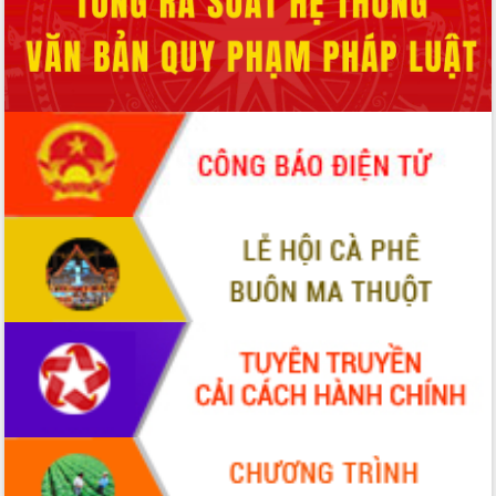
Xây dựng nông thôn mới: Nâng cao đời
sống người dân từ những mô hình thiết
thực
Quyết liệt tháo gỡ vướng mắc, đẩy
nhanh tiến độ các dự án trọng điểm
trong Khu kinh tế Nam Phú Yên
Hòn Yến phát triển du lịch gắn với bảo
tồn biển
Lấy ý kiến điều chỉnh Quy hoạch tỉnh
Đắk Lắk thời kỳ 2021-2030, tầm nhìn
đến năm 2050
Phát động chiến dịch 30 ngày đêm
giải phóng mặt bằng Tuyến đường bộ
ven biển
Đắk Lắk nỗ lực thúc đẩy tăng trưởng
kinh tế từ 10% trở lên trong Quý
II/2026
Đắk Lắk ký kết thỏa thuận hợp tác về
chuyển đổi số giai đoạn 2026 – 2030
với Tập đoàn Bưu chính Viễn thông
Việt Nam