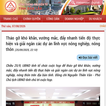
|
Vietnamese
English
TRANG CHỦ
CHÍNH QUYỀN
CÔNG DÂN
DOANH NGHIỆP
DU KHÁCH
Thứ sáu, 07/08/2026
CHÀO MỪNG ĐẾN VỚ
GIỚI THIỆU
Tháo gỡ khó khăn, vướng mắc, đẩy nhanh tiến độ thực
hiện và giải ngân các dự án lĩnh vực nông nghiệp, nông
LÃNH ĐẠO UBND TỈNH
thôn
(25/09/2025, 22:10)
TIN TỨC SỰ KIỆN
Đọc bài viết
SỞ, BAN, NGÀNH
Chiều 25/9, UBND tỉnh tổ chức cuộc họp để tháo gỡ khó khăn, vướng
mắc, đẩy nhanh tiến độ thực hiện và giải ngân các dự án lĩnh vực nông
UBND CÁC XÃ, PHƯỜNG
nghiệp, nông thôn trên địa bàn tỉnh. Đồng chí Nguyễn Thiên Văn - Phó
Chủ tịch UBND tỉnh chủ trì cuộc họp.
THÔNG TIN CHỈ ĐẠO ĐIỀU HÀNH
HỆ THỐNG VĂN BẢN
VĂN BẢN HĐND TỈNH