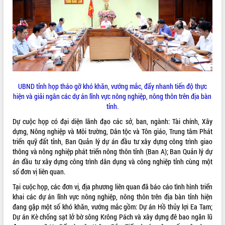
ĐIỂM TIN VĂN BẢN
QUY HOẠCH - KẾ HOẠCH
UBND tỉnh họp tháo gỡ khó khăn, vướng mắc, đẩy nhanh tiến độ thực
hiện và giải ngân các dự án lĩnh vực nông nghiệp, nông thôn trên địa bàn
tỉnh.
Dự cuộc họp có đại diện lãnh đạo các sở, ban, ngành: Tài chính, Xây
dựng, Nông nghiệp và Môi trường, Dân tộc và Tôn giáo, Trung tâm Phát
triển quỹ đất tỉnh, Ban Quản lý dự án đầu tư xây dựng công trình giao
thông và nông nghiệp phát triển nông thôn tỉnh (Ban A); Ban Quản lý dự
án đầu tư xây dựng công trình dân dụng và công nghiệp tỉnh cùng một
số đơn vị liên quan.
Tại cuộc họp, các đơn vị, địa phương liên quan đã báo cáo tình hình triển
khai các dự án lĩnh vực nông nghiệp, nông thôn trên địa bàn tỉnh hiện
đang gặp một số khó khăn, vướng mắc gồm: Dự án Hồ thủy lợi Ea Tam;
Dự án Kè chống sạt lở bờ sông Krông Pách và xây dựng đê bao ngăn lũ