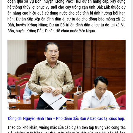
đoạn qua xã Vụ Bổn, huyện Krông Pắc; Tiểu dự án nâng cấp, xây dựng
hệ thống thủy lợi phục vụ tưới cho cây trồng cạn tỉnh Đắk Lắk thuộc dự
VIDEO
án nâng cao hiệu quả sử dụng nước cho các tỉnh bị ảnh hưởng bởi hạn
hán; Dự án Sắp xếp ổn định dân di cư tự do cho đồng bào mông xã Ea
Đăh, huyện Krông Năng; Dự án Bố trí ổn định dân di cư tự do tại xã Vụ
Bổn, huyện Krông Pắc; Dự án Hồ chứa nước Yên Ngựa.
Khám bệnh, cấp phát thuốc miễn phí
và tặng quà người dân xã Cư Pui
Hội nghị UBND tỉnh Đắk Lắk thường kỳ
tháng 7/2026
Lễ truy tặng danh hiệu “Bà Mẹ Việt
Nam Anh hùng” và trao Huân chương
Lao động
ALBUM ẢNH
UBND tỉnh Đắk Lắk triển khai nhiệm
Đồng chí Nguyễn Đình Thìn – Phó Giám đốc Ban A báo cáo tại cuộc họp.
vụ 6 tháng cuối năm 2026
Kỳ họp thứ Hai, Hội đồng nhân dân
Theo đó, khó khăn, vướng mắc của các dự án trên tập trung vào công tác
tỉnh khóa XI quyết nghị nhiều nội dung