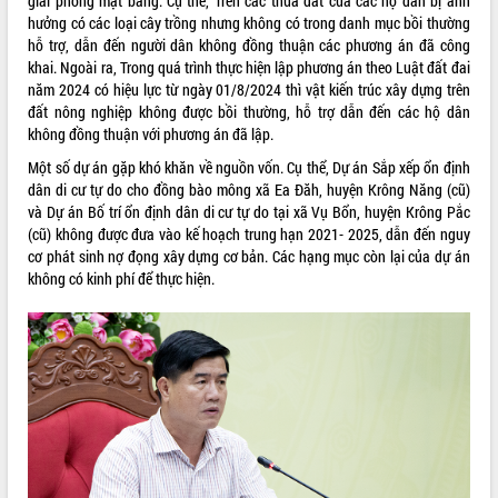
giải phóng mặt bằng. Cụ thể, Trên các thửa đất của các hộ dân bị ảnh
quan trọng
hưởng có các loại cây trồng nhưng không có trong danh mục bồi thường
hỗ trợ, dẫn đến người dân không đồng thuận các phương án đã công
Bí thư Tỉnh ủy Lương Nguyễn Minh
khai. Ngoài ra, Trong quá trình thực hiện lập phương án theo Luật đất đai
Triết thăm, tặng quà người có công với
năm 2024 có hiệu lực từ ngày 01/8/2024 thì vật kiến trúc xây dựng trên
cách mạng
đất nông nghiệp không được bồi thường, hỗ trợ dẫn đến các hộ dân
Rà soát, hoàn thiện hệ thống thiết chế
không đồng thuận với phương án đã lập.
văn hóa, thể thao đáp ứng yêu cầu
LIÊN KẾT WEB
phát triển mới
Một số dự án gặp khó khăn về nguồn vốn. Cụ thể, Dự án Sắp xếp ổn định
dân di cư tự do cho đồng bào mông xã Ea Đăh, huyện Krông Năng (cũ)
Thường trực HĐND tỉnh Đắk Lắk gặp
và Dự án Bố trí ổn định dân di cư tự do tại xã Vụ Bổn, huyện Krông Pắc
mặt Đoàn chuyên gia y tế TP. Hồ Chí
(cũ) không được đưa vào kế hoạch trung hạn 2021- 2025, dẫn đến nguy
Minh
THỐNG KÊ TRUY CẬP
cơ phát sinh nợ đọng xây dựng cơ bản. Các hạng mục còn lại của dự án
Lễ truy điệu và an táng hài cốt liệt sĩ
không có kinh phí để thực hiện.
tại Nghĩa trang Liệt sĩ xã Sơn Hòa
Hôm nay:
9019
Bàn giải pháp tháo gỡ khó khăn trong
Tất cả:
66054342
xuất khẩu sầu riêng và triển khai quy
định EUDR
Thứ trưởng Bộ Nông nghiệp và Môi
trường Nguyễn Hoàng Hiệp khảo sát
vùng trồng và doanh nghiệp đóng gói
sầu riêng tại Đắk Lắk
Trình diễn nghệ thuật chế biến các