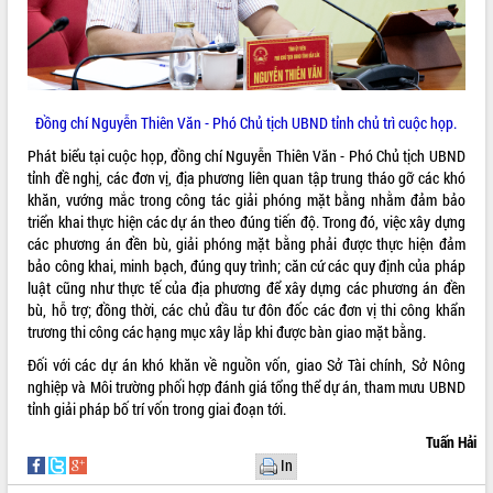
món ăn từ sầu riêng
Đắk Lắk công bố Quy hoạch và xúc
tiến đầu tư tỉnh
Ngành cá ngừ Đắk Lắk chủ động thích
ứng để giữ vững thị trường xuất khẩu
Đồng chí Nguyễn Thiên Văn - Phó Chủ tịch UBND tỉnh chủ trì cuộc họp.
Diễn đàn Kinh tế tư nhân Việt Nam đột
phá cơ chế - Hợp tác công tư
Phát biểu tại cuộc họp, đồng chí Nguyễn Thiên Văn - Phó Chủ tịch UBND
tỉnh đề nghị, các đơn vị, địa phương liên quan tập trung tháo gỡ các khó
Đề án 06 tạo bước ngoặt đột phá trong
khăn, vướng mắc trong công tác giải phóng mặt bằng nhằm đảm bảo
cải cách hành chính tỉnh Đắk Lắk
triển khai thực hiện các dự án theo đúng tiến độ. Trong đó, việc xây dựng
Kết nối tour, đẩy mạnh chuyển đổi số
các phương án đền bù, giải phóng mặt bằng phải được thực hiện đảm
để phát triển du lịch Đắk Lắk
bảo công khai, minh bạch, đúng quy trình; căn cứ các quy định của pháp
Khởi động Dự án Đầu tư xây dựng hạ
luật cũng như thực tế của địa phương để xây dựng các phương án đền
tầng kỹ thuật Cụm công nghiệp Tân
bù, hỗ trợ; đồng thời, các chủ đầu tư đôn đốc các đơn vị thi công khẩn
Tiến
trương thi công các hạng mục xây lắp khi được bàn giao mặt bằng.
Gặp mặt các cơ quan báo chí nhân Kỷ
Đối với các dự án khó khăn về nguồn vốn, giao Sở Tài chính, Sở Nông
niệm 101 năm Ngày Báo chí Cách
nghiệp và Môi trường phối hợp đánh giá tổng thể dự án, tham mưu UBND
mạng Việt Nam
tỉnh giải pháp bố trí vốn trong giai đoạn tới.
Đắk Lắk sơ kết 4 năm triển khai thực
Tuấn Hải
hiện Đề án 06 của Chính phủ
In
Họp báo thông tin về Hội nghị Công bố