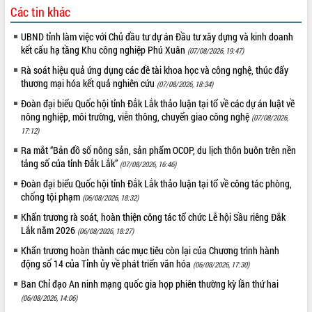
Quy hoạch và Xúc tiến đầu tư tỉnh Đắk
Các tin khác
Lắk
Khơi thông điểm nghẽn, đẩy nhanh
UBND tỉnh làm việc với Chủ đầu tư dự án Đầu tư xây dựng và kinh doanh
giải ngân vốn khắc phục thiên tai
kết cấu hạ tầng Khu công nghiệp Phú Xuân
(07/08/2026, 19:47)
HĐND tỉnh thông qua điều chỉnh Quy
Rà soát hiệu quả ứng dụng các đề tài khoa học và công nghệ, thúc đẩy
hoạch tỉnh thời kỳ 2021-2030
thương mại hóa kết quả nghiên cứu
(07/08/2026, 18:34)
Hội thảo góp ý hồ sơ điều chỉnh quy
Đoàn đại biểu Quốc hội tỉnh Đắk Lắk thảo luận tại tổ về các dự án luật về
hoạch tỉnh Đắk Lắk thời kỳ 2021-2030,
nông nghiệp, môi trường, viễn thông, chuyển giao công nghệ
(07/08/2026,
tầm nhìn đến năm 2050
17:12)
Nâng cao hiệu quả hoạt động của các
Ra mắt “Bản đồ số nông sản, sản phẩm OCOP, du lịch thôn buôn trên nền
doanh nghiệp nhà nước
tảng số của tỉnh Đắk Lắk”
(07/08/2026, 16:46)
Hội nghị triển khai kết nối mạng
Đoàn đại biểu Quốc hội tỉnh Đắk Lắk thảo luận tại tổ về công tác phòng,
truyền số liệu chuyên dùng phục vụ cơ
chống tội phạm
(06/08/2026, 18:32)
quan Đảng, Nhà nước
Khẩn trương rà soát, hoàn thiện công tác tổ chức Lễ hội Sầu riêng Đắk
Lễ phát động chuỗi hoạt động chung
Lắk năm 2026
tay làm sạch môi trường
(06/08/2026, 18:27)
Xã Ea Kar bước chuyển mình trong
Khẩn trương hoàn thành các mục tiêu còn lại của Chương trình hành
công tác cải cách hành chính mô hình
động số 14 của Tỉnh ủy về phát triển văn hóa
(06/08/2026, 17:30)
mới
Ban Chỉ đạo An ninh mạng quốc gia họp phiên thường kỳ lần thứ hai
UBND tỉnh họp báo định kỳ tháng 4
(06/08/2026, 14:06)
năm 2026