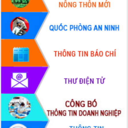
Thứ trưởng Bộ Y tế làm việc với tỉnh
Đắk Lắk về phát triển nhân lực y tế
cho trạm y tế cấp xã
Du lịch Đắk Lắk nâng tầm trải nghiệm
du khách thông qua Hệ thống cơ sở dữ
liệu và Bản đồ số
Tập huấn ứng dụng trí tuệ nhân tạo (AI)
trong thương mại điện tử năm 2026
Đoàn đại biểu Quốc hội tỉnh Đắk Lắk
trao đổi thông tin trước Kỳ họp thứ
nhất, Quốc hội khóa XVI
Quyết liệt cải cách hành chính, khơi
thông nguồn lực phát triển
Nâng cao hiệu lực, hiệu quả HĐND
tỉnh thông qua hiện đại hóa hành chính
Xã Ea Phê gắn cải cách hành chính với
chuyển đổi số
Phó Chủ tịch Thường trực UBND tỉnh
Hồ Thị Nguyên Thảo làm việc tại Trung
tâm Phục vụ hành chính công xã Ea
Phê