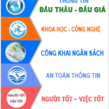
Xây dựng nền hành chính số đồng
hành cùng nông dân dân, doanh nghiệp
Giai đoạn 2026-2030, Đắk Lắk phấn
đấu có 77% xã đạt chuẩn nông thôn
mới
Chuyển đổi số 'mở đường' cho nông
nghiệp Đắk Lắk tăng trưởng bứt phá
Triển khai đồng bộ đo đạc, lập hồ sơ
địa chính, hoàn thiện cơ sở dữ liệu đất
đai
Ứng dụng sinh trắc học - Bước tiến
trong hành trình chuyển đổi số tại Đắk
Lắk
Đắk Lắk nâng cao hiệu quả công tác
Đảng từ Sổ tay đảng viên điện tử
Đắk Lắk đẩy mạnh nuôi biển công
nghệ, hướng tới phát triển thủy sản
bền vững
Tập huấn nâng cao năng lực triển khai
chuyển đổi số cho cán bộ, công chức