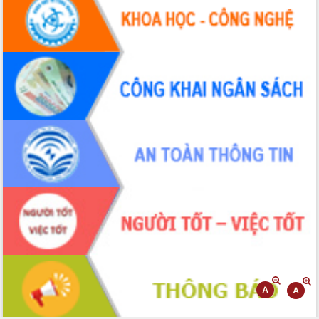
quốc phòng, quân sự địa phương năm
2026
Đắk Lắk tập trung toàn lực khắc phục
tồn tại IUU, sẵn sàng làm việc với
Đoàn thanh tra EC
Chủ tịch UBND tỉnh Tạ Anh Tuấn thăm,
chúc mừng các bệnh viện nhân Ngày
Thầy thuốc Việt Nam
Rộn ràng lễ hội truyền thống Sông
nước Đà Nông lần thứ I năm 2026
Kỳ họp Chuyên đề lần thứ Năm, HĐND
tỉnh Đắk Lắk thông qua các nghị quyết
quan trọng
Thống nhất danh sách giới thiệu ứng
cử đại biểu Quốc hội khoá XVI và đại
biểu HĐND tỉnh Đắk Lắk, nhiệm kỳ
2026-2031
Phát động hai phong trào thi đua quan
trọng trong kỷ nguyên mới
Hội nghị lần thứ tư Ban Chỉ đạo công