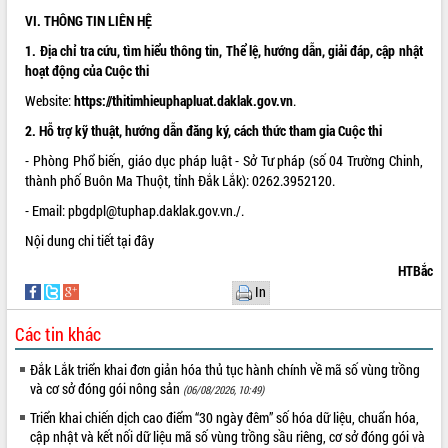
Xây dựng nông thôn mới: Nâng cao đời
VI. THÔNG TIN LIÊN HỆ
sống người dân từ những mô hình thiết
thực
1. Địa chỉ tra cứu, tìm hiểu thông tin, Thể lệ, hướng dẫn, giải đáp, cập nhật
hoạt động của Cuộc thi
Quyết liệt tháo gỡ vướng mắc, đẩy
nhanh tiến độ các dự án trọng điểm
Website:
https://thitimhieuphapluat.daklak.gov.vn
.
trong Khu kinh tế Nam Phú Yên
2. Hỗ trợ kỹ thuật, hướng dẫn đăng ký, cách thức tham gia Cuộc thi
Hòn Yến phát triển du lịch gắn với bảo
tồn biển
- Phòng Phổ biến, giáo dục pháp luật - Sở Tư pháp (số 04 Trường Chinh,
thành phố Buôn Ma Thuột, tỉnh Đắk Lắk): 0262.3952120.
Lấy ý kiến điều chỉnh Quy hoạch tỉnh
Đắk Lắk thời kỳ 2021-2030, tầm nhìn
- Email:
pbgdpl@tuphap.daklak.gov.vn./
.
đến năm 2050
Nội dung chi tiết
tại đây
Phát động chiến dịch 30 ngày đêm
giải phóng mặt bằng Tuyến đường bộ
HTBắc
ven biển
In
Đắk Lắk nỗ lực thúc đẩy tăng trưởng
kinh tế từ 10% trở lên trong Quý
Các tin khác
II/2026
Đắk Lắk triển khai đơn giản hóa thủ tục hành chính về mã số vùng trồng
Đắk Lắk ký kết thỏa thuận hợp tác về
và cơ sở đóng gói nông sản
(06/08/2026, 10:49)
chuyển đổi số giai đoạn 2026 – 2030
với Tập đoàn Bưu chính Viễn thông
Triển khai chiến dịch cao điểm “30 ngày đêm” số hóa dữ liệu, chuẩn hóa,
Việt Nam
cập nhật và kết nối dữ liệu mã số vùng trồng sầu riêng, cơ sở đóng gói và