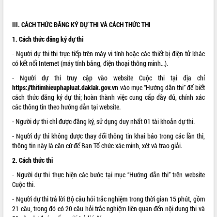
VIDEO
I
II
.
CÁCH THỨC ĐĂNG KÝ DỰ THI VÀ CÁCH THỨC
THI
1. Cách thức đăng ký dự thi
- Người dự thi thi trực tiếp trên máy vi tính hoặc các thiết bị điện tử khác
có kết nối Internet (máy tính bảng, điện thoại thông minh…).
- Người dự thi truy cập vào website Cuộc thi tại địa chỉ
https://thitimhieuphapluat.daklak.gov.vn
vào mục “Hướng dẫn thi” để biết
cách thức đăng ký dự thi; hoàn thành việc cung cấp đầy đủ, chính xác
các thông tin theo hướng dẫn tại website.
Khám bệnh, cấp phát thuốc miễn phí
và tặng quà người dân xã Cư Pui
- Người dự thi chỉ được đăng ký, sử dụng duy nhất 01 tài khoản dự thi.
Hội nghị UBND tỉnh Đắk Lắk thường kỳ
- Người dự thi không được thay đổi thông tin khai báo trong các lần thi,
tháng 7/2026
thông tin này là căn cứ để Ban Tổ chức xác minh, xét và trao giải.
Lễ truy tặng danh hiệu “Bà Mẹ Việt
2. Cách thức thi
Nam Anh hùng” và trao Huân chương
Lao động
- Người dự thi thực hiện các bước tại mục “Hướng dẫn thi” trên website
ALBUM ẢNH
Cuộc thi.
UBND tỉnh Đắk Lắk triển khai nhiệm
vụ 6 tháng cuối năm 2026
- Người dự thi trả lời Bộ câu hỏi trắc nghiệm trong thời gian 15 phút, gồm
Kỳ họp thứ Hai, Hội đồng nhân dân
21 câu, trong đó có 20 câu hỏi trắc nghiệm liên quan đến nội dung thi và
tỉnh khóa XI quyết nghị nhiều nội dung