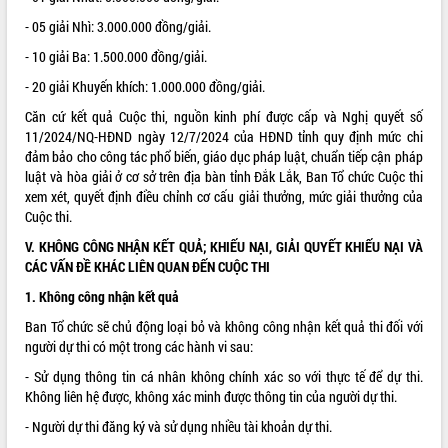
Quy hoạch và Xúc tiến đầu tư tỉnh Đắk
Lắk
- 05 giải Nhì: 3.000.000 đồng/giải.
Khơi thông điểm nghẽn, đẩy nhanh
- 10 giải Ba: 1.500.000 đồng/giải.
giải ngân vốn khắc phục thiên tai
- 20 giải Khuyến khích: 1.000.000 đồng/giải.
HĐND tỉnh thông qua điều chỉnh Quy
hoạch tỉnh thời kỳ 2021-2030
Căn cứ kết quả Cuộc thi, nguồn kinh phí được cấp và Nghị quyết số
11/2024/NQ-HĐND ngày 12/7/2024 của HĐND tỉnh quy định mức chi
Hội thảo góp ý hồ sơ điều chỉnh quy
đảm bảo cho công tác phổ biến, giáo dục pháp luật, chuẩn tiếp cận pháp
hoạch tỉnh Đắk Lắk thời kỳ 2021-2030,
luật và hòa giải ở cơ sở trên địa bàn tỉnh Đắk Lắk, Ban Tổ chức Cuộc thi
tầm nhìn đến năm 2050
xem xét, quyết định điều chỉnh cơ cấu giải thưởng, mức giải thưởng của
Nâng cao hiệu quả hoạt động của các
Cuộc thi.
doanh nghiệp nhà nước
V. KHÔNG CÔNG NHẬN KẾT QUẢ; KHIẾU NẠI, GIẢI QUYẾT KHIẾU NẠI VÀ
Hội nghị triển khai kết nối mạng
CÁC VẤN ĐỀ KHÁC LIÊN QUAN ĐẾN CUỘC THI
truyền số liệu chuyên dùng phục vụ cơ
quan Đảng, Nhà nước
1. Không công nhận kết quả
Lễ phát động chuỗi hoạt động chung
Ban Tổ chức sẽ chủ động loại bỏ và không công nhận kết quả thi đối với
tay làm sạch môi trường
người dự thi có một trong các hành vi sau:
Xã Ea Kar bước chuyển mình trong
- Sử dụng thông tin cá nhân không chính xác so với thực tế để dự thi.
công tác cải cách hành chính mô hình
Không liên hệ được, không xác minh được thông tin của người dự thi.
mới
UBND tỉnh họp báo định kỳ tháng 4
- Người dự thi đăng ký và sử dụng nhiều tài khoản dự thi.
năm 2026