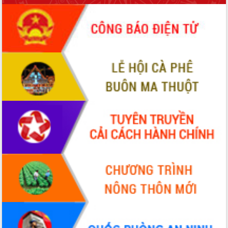
cấp xã
Đắk Lắk phát động hưởng ứng Ngày
Quyền của người tiêu dùng Việt Nam
2026
Đẩy mạnh cải cách hành chính, quyết
tâm đạt được mục tiêu tăng trưởng
hai con số trong năm 2026
Tổ chức trang trọng Lễ hội Đền thờ
Lương Văn Chánh năm 2026
Phó Bí thư Tỉnh ủy Đắk Lắk Đỗ Hữu
Huy giữ chức Bí thư Đảng ủy Ủy Ban
Nhân dân tỉnh
Bệnh án điện tử thúc đẩy chuyển đổi
số y tế tại Đắk Lắk
Chuyển đổi số thư viện: Mở rộng
không gian tri thức trong thời đại số
Đánh giá, rút kinh nghiệm công tác tổ
chức diễn tập trước ngày bầu cử
Chương trình “Gặp gỡ hữu nghị –
Friendship Meeting New Year 2026”