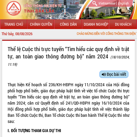
|
Vietnamese
English
TRANG CHỦ
CHÍNH QUYỀN
CÔNG DÂN
DOANH NGHIỆP
DU KHÁCH
Thứ bảy, 08/08/2026
CHÀO MỪNG ĐẾN VỚI CỔNG THÔNG TIN ĐIỆN TỬ TỈNH Đ
GIỚI THIỆU
Thể lệ Cuộc thi trực tuyến “Tìm hiểu các quy định về trật
tự, an toàn giao thông đường bộ” năm 2024
(18/10/2024,
LÃNH ĐẠO UBND TỈNH
11:19)
TIN TỨC SỰ KIỆN
Đọc bài viết
SỞ, BAN, NGÀNH
Thực hiện Kế hoạch số 236/KH-HĐPH ngày 11/10/2024 của Hội đồng
phối hợp phổ biến, giáo dục pháp luật tỉnh về việc tổ chức Cuộc thi trực
UBND CÁC XÃ, PHƯỜNG
tuyến “Tìm hiểu các quy định về trật tự, an toàn giao thông đường bộ”
năm 2024; căn cứ Quyết định số 241/QĐ-HĐPH ngày 16/10/2024 của
THÔNG TIN CHỈ ĐẠO ĐIỀU HÀNH
Hội đồng phối hợp phổ biến, giáo dục pháp luật tỉnh về việc thành lập
Ban Tổ chức Cuộc thi, Ban Tổ chức Cuộc thi ban hành Thể lệ Cuộc thi như
HỆ THỐNG VĂN BẢN
sau:
I. ĐỐI TƯỢNG THAM GIA DỰ THI
VĂN BẢN HĐND TỈNH