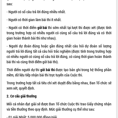
món ăn từ sầu riêng
sau:
Đắk Lắk công bố Quy hoạch và xúc
- Người có số câu trả lời đúng nhiều nhất.
tiến đầu tư tỉnh
- Người có thời gian làm bài thi ít nhất.
Ngành cá ngừ Đắk Lắk chủ động thích
ứng để giữ vững thị trường xuất khẩu
- Người có thời điểm
gửi bài
thi sớm nhất tại lượt thi được xét (được tính
Diễn đàn Kinh tế tư nhân Việt Nam đột
trong trường hợp có nhiều người có cùng số câu trả lời đúng và có thời
phá cơ chế - Hợp tác công tư
gian hoàn thành bài thi như nhau).
Đề án 06 tạo bước ngoặt đột phá trong
- Người dự đoán đúng hoặc gần đúng nhất câu hỏi dự đoán số lượng
cải cách hành chính tỉnh Đắk Lắk
người trả lời đúng tất cả câu hỏi trắc nghiệm (được tính trong trường hợp
Kết nối tour, đẩy mạnh chuyển đổi số
có nhiều người có cùng số câu trả lời đúng, có cùng thời gian hoàn thành
để phát triển du lịch Đắk Lắk
bài thi và cùng thời điểm gửi bài thi).
Khởi động Dự án Đầu tư xây dựng hạ
Thời điểm người dự thi
gửi bài thi
được tạo bản ghi trong hệ thống phần
tầng kỹ thuật Cụm công nghiệp Tân
mềm, dữ liệu tiếp nhận bài thi trực tuyến của Cuộc thi.
Tiến
Trong trường hợp tất cả tiêu chí xét duyệt đều bằng nhau, Ban Tổ chức sẽ
Gặp mặt các cơ quan báo chí nhân Kỷ
xem xét, quyết định.
niệm 101 năm Ngày Báo chí Cách
mạng Việt Nam
2. Cơ cấu giải thưởng
Đắk Lắk sơ kết 4 năm triển khai thực
Mỗi cá nhân đạt giải sẽ được Ban Tổ chức Cuộc thi trao Giấy chứng nhận
hiện Đề án 06 của Chính phủ
và tiền thưởng theo quy định. Mức giải thưởng cụ thể như sau:
Họp báo thông tin về Hội nghị Công bố
- 01 giải Nhất: 5.000.000 đồng/giải.