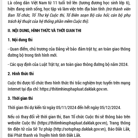
Là công dân Việt Nam từ 11 tuổi trở lên (tương đương học sinh lớp 6),
ĐIỂM TIN VĂN BẢN
hiện đang sinh sống, học tập và làm việc trên địa bàn tỉnh
(trừ thành viên
Ban Tổ chức, Tổ Thư ký Cuộc thi, Tổ Biên soạn Bộ câu hỏi; cán bộ phụ
trách kỹ thuật của hệ thống phần mềm Cuộc thi).
QUY HOẠCH - KẾ HOẠCH
II. NỘI DUNG, HÌNH THỨC VÀ THỜI GIAN THI
1. Nội dung thi
- Quan điểm, chủ trương của Đảng về bảo đảm trật tự, an toàn giao thông
đường bộ trong tình hình mới.
- Các quy định của Luật Trật tự, an toàn giao thông đường bộ năm 2024.
2. Hình thức thi
Cuộc thi được tổ chức theo hình thức thi trắc nghiệm trực tuyến trên mạng
Internet tại địa chỉ:
https://thitimhieuphapluat.daklak.gov.vn
.
3. Thời gian thi
Thời gian thi dự kiến từ ngày 05/11/2024 đến hết ngày 05/12/2024.
Nếu có thay đổi về thời gian thi, Ban Tổ chức Cuộc thi sẽ thông báo trên
website Cuộc thi (https://thitimhieuphapluat.daklak.gov.vn), Trang thông
tin điện tử của Sở Tư pháp (http://sotuphap.daklak.gov.vn), Báo Đắk Lắk,
Đài Phát thanh và Truyền hình tỉnh Đắk Lắk.