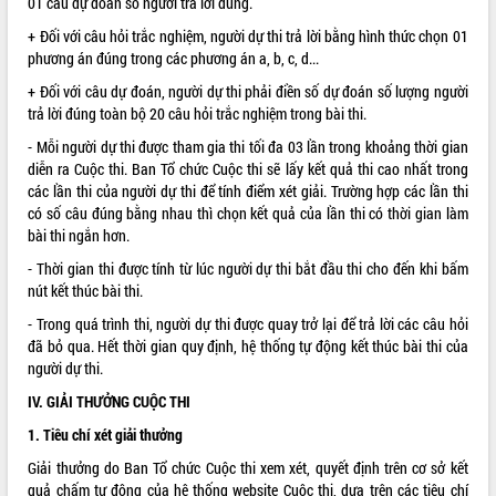
01 câu dự đoán số người trả lời đúng.
quan trọng
+ Đối với câu hỏi trắc nghiệm, người dự thi trả lời bằng hình thức chọn 01
Bí thư Tỉnh ủy Lương Nguyễn Minh
phương án đúng trong các phương án a, b, c, d...
Triết thăm, tặng quà người có công với
+ Đối với câu dự đoán, người dự thi phải điền số dự đoán số lượng người
cách mạng
trả lời đúng toàn bộ 20 câu hỏi trắc nghiệm trong bài thi.
Rà soát, hoàn thiện hệ thống thiết chế
văn hóa, thể thao đáp ứng yêu cầu
LIÊN KẾT WEB
- Mỗi người dự thi được tham gia thi tối đa 03 lần trong khoảng thời gian
phát triển mới
diễn ra Cuộc thi. Ban Tổ chức Cuộc thi sẽ lấy kết quả thi cao nhất trong
các lần thi của người dự thi để tính điểm xét giải. Trường hợp các lần thi
Thường trực HĐND tỉnh Đắk Lắk gặp
có số câu đúng bằng nhau thì chọn kết quả của lần thi có thời gian làm
mặt Đoàn chuyên gia y tế TP. Hồ Chí
bài thi ngắn hơn.
Minh
THỐNG KÊ TRUY CẬP
Lễ truy điệu và an táng hài cốt liệt sĩ
- Thời gian thi được tính từ lúc người dự thi bắt đầu thi cho đến khi bấm
tại Nghĩa trang Liệt sĩ xã Sơn Hòa
Hôm nay:
126
nút kết thúc bài thi.
Bàn giải pháp tháo gỡ khó khăn trong
Tất cả:
66085794
- Trong quá trình thi, người dự thi được quay trở lại để trả lời các câu hỏi
xuất khẩu sầu riêng và triển khai quy
đã bỏ qua. Hết thời gian quy định, hệ thống tự động kết thúc bài thi của
định EUDR
người dự thi.
Thứ trưởng Bộ Nông nghiệp và Môi
I
V.
GIẢI THƯỞNG
CUỘC THI
trường Nguyễn Hoàng Hiệp khảo sát
vùng trồng và doanh nghiệp đóng gói
1. Tiêu chí xét giải thưởng
sầu riêng tại Đắk Lắk
Giải thưởng do Ban Tổ chức Cuộc thi xem xét, quyết định trên cơ sở kết
Trình diễn nghệ thuật chế biến các
quả chấm tự động của hệ thống website Cuộc thi, dựa trên các tiêu chí