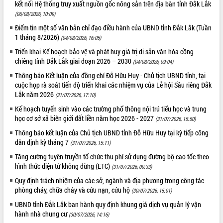
kết nối Hệ thống truy xuất nguồn gốc nông sản trên địa bàn tỉnh Đắk Lắk
Thứ trưởng Bộ Y tế làm việc với tỉnh
(06/08/2026, 10:09)
Đắk Lắk về phát triển nhân lực y tế
cho trạm y tế cấp xã
Điểm tin một số văn bản chỉ đạo điều hành của UBND tỉnh Đắk Lắk (Tuần
1 tháng 8/2026)
(04/08/2026, 16:05)
Du lịch Đắk Lắk nâng tầm trải nghiệm
du khách thông qua Hệ thống cơ sở dữ
Triển khai Kế hoạch bảo vệ và phát huy giá trị di sản văn hóa cồng
liệu và Bản đồ số
chiêng tỉnh Đắk Lắk giai đoạn 2026 – 2030
(04/08/2026, 09:04)
Tập huấn ứng dụng trí tuệ nhân tạo (AI)
Thông báo Kết luận của đồng chí Đỗ Hữu Huy - Chủ tịch UBND tỉnh, tại
trong thương mại điện tử năm 2026
cuộc họp rà soát tiến độ triển khai các nhiệm vụ của Lễ hội Sầu riêng Đắk
Đoàn đại biểu Quốc hội tỉnh Đắk Lắk
Lắk năm 2026
(31/07/2026, 17:10)
trao đổi thông tin trước Kỳ họp thứ
Kế hoạch tuyển sinh vào các trường phổ thông nội trú tiểu học và trung
nhất, Quốc hội khóa XVI
học cơ sở xã biên giới đất liền năm học 2026 - 2027
(31/07/2026, 15:50)
Quyết liệt cải cách hành chính, khơi
Thông báo kết luận của Chủ tịch UBND tỉnh Đỗ Hữu Huy tại kỳ tiếp công
thông nguồn lực phát triển
dân định kỳ tháng 7
(31/07/2026, 15:11)
Nâng cao hiệu lực, hiệu quả HĐND
Tăng cường tuyên truyền tổ chức thu phí sử dụng đường bộ cao tốc theo
tỉnh thông qua hiện đại hóa hành chính
hình thức điện tử không dừng (ETC)
(31/07/2026, 09:33)
Xã Ea Phê gắn cải cách hành chính với
Quy định trách nhiệm của các sở, ngành và địa phương trong công tác
chuyển đổi số
phòng cháy, chữa cháy và cứu nạn, cứu hộ
(30/07/2026, 15:01)
Phó Chủ tịch Thường trực UBND tỉnh
Hồ Thị Nguyên Thảo làm việc tại Trung
UBND tỉnh Đắk Lắk ban hành quy định khung giá dịch vụ quản lý vận
tâm Phục vụ hành chính công xã Ea
hành nhà chung cư
(30/07/2026, 14:16)
Phê