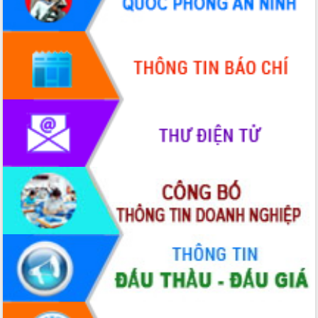
Bầu cử Quốc hội và HĐND: Cử tri Đắk
Lắk gửi gắm niềm tin, kỳ vọng vào lá
phiếu
Đắk Lắk sẵn sàng các điều kiện cho
Ngày hội bầu cử đại biểu Quốc hội
khóa XVI và HĐND các cấp nhiệm kỳ
2026-2031
Đảm bảo cuộc bầu cử đại biểu Quốc
hội và đại biểu HĐND các cấp diễn ra
an toàn, hiệu quả, đúng quy định
Thủ tướng Chính phủ Phạm Minh Chính
kiểm tra, chỉ đạo hoàn thành các dự
án cao tốc và thăm khu tái định cư tại
Đắk Lắk
Sôi nổi Hội đua ngựa truyền thống Gò
Thì Thùng mừng Xuân Bính Ngọ 2026
Lãnh đạo tỉnh dâng hương tưởng niệm
tại Đập Đồng Cam đầu Xuân Bính Ngọ
Ngành nông nghiệp phấn đấu tăng
trưởng đạt 5,86% trong năm 2026
UBND tỉnh Đắk Lắk triển khai công tác