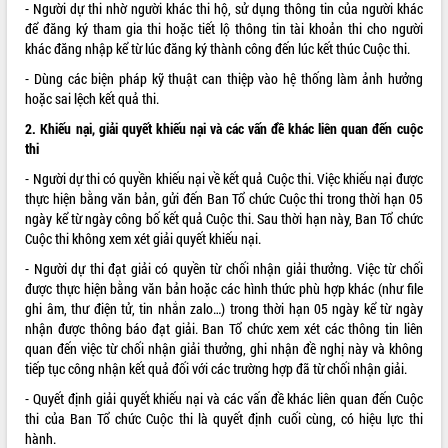
- Người dự thi nhờ người khác thi hộ, sử dụng thông tin của người khác
Hội thảo khoa học “Giải pháp thúc đẩy
để đăng ký tham gia thi hoặc tiết lộ thông tin tài khoản thi cho người
phát triển nền kinh tế xanh tại tỉnh
khác đăng nhập kể từ lúc đăng ký thành công đến lúc kết thúc Cuộc thi.
Đắk Lắk”
- Dùng các biện pháp kỹ thuật can thiệp vào hệ thống làm ảnh hưởng
Tăng cường giám sát, đôn đốc thực
hoặc sai lệch kết quả thi.
hiện nhiệm vụ quản lý tài sản công
hàng tuần
2. Khiếu nại, giải quyết khiếu nại và các vấn đề khác liên quan đến cuộc
thi
Tháo gỡ những vướng mắc, đẩy mạnh
công tác cải cách thủ tục hành chính
- Người dự thi có quyền khiếu nại về kết quả Cuộc thi. Việc khiếu nại được
tại Trung tâm Phục vụ hành chính
thực hiện bằng văn bản, gửi đến Ban Tổ chức Cuộc thi trong thời hạn 05
công tỉnh
ngày kể từ ngày công bố kết quả Cuộc thi. Sau thời hạn này, Ban Tổ chức
Đắk Lắk: Tôn vinh 46 giải pháp tại Hội
Cuộc thi không xem xét giải quyết khiếu nại.
thi Sáng tạo Kỹ thuật 2024 - 2025
- Người dự thi đạt giải có quyền từ chối nhận giải thưởng. Việc từ chối
Đắk Lắk rà soát, điều chỉnh Đề án 190
được thực hiện bằng văn bản hoặc các hình thức phù hợp khác (như file
về phát triển nuôi trồng thủy sản
ghi âm, thư điện tử, tin nhắn zalo…) trong thời hạn 05 ngày kể từ ngày
Phó Chủ tịch UBND tỉnh Đắk Lắk
nhận được thông báo đạt giải. Ban Tổ chức xem xét các thông tin liên
Trương Công Thái kiểm tra thực địa
quan đến việc từ chối nhận giải thưởng, ghi nhận đề nghị này và không
Dự án cao tốc Khánh Hòa - Buôn Ma
tiếp tục công nhận kết quả đối với các trường hợp đã từ chối nhận giải.
Thuột
- Quyết định giải quyết khiếu nại và các vấn đề khác liên quan đến Cuộc
Định vị cà phê Việt Nam như một “di
thi của Ban Tổ chức Cuộc thi là quyết định cuối cùng, có hiệu lực thi
sản sống” trong dòng chảy toàn cầu
hành.