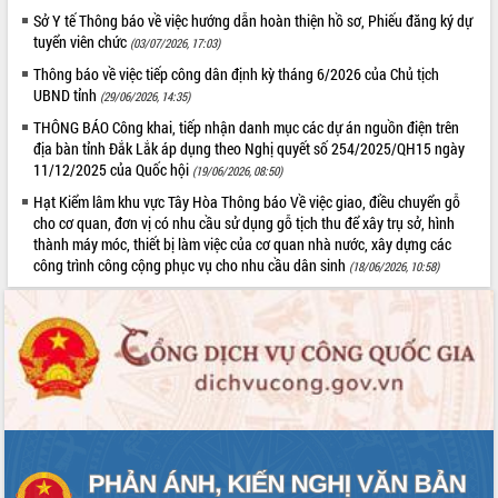
Sở Y tế Thông báo về việc hướng dẫn hoàn thiện hồ sơ, Phiếu đăng ký dự
Rà soát, hoàn thiện hệ thống thiết chế
tuyển viên chức
(03/07/2026, 17:03)
văn hóa, thể thao đáp ứng yêu cầu
phát triển mới
Thông báo về việc tiếp công dân định kỳ tháng 6/2026 của Chủ tịch
UBND tỉnh
Thường trực HĐND tỉnh Đắk Lắk gặp
(29/06/2026, 14:35)
THỐNG KÊ TRUY CẬP
mặt Đoàn chuyên gia y tế TP. Hồ Chí
THÔNG BÁO Công khai, tiếp nhận danh mục các dự án nguồn điện trên
Minh
Hôm nay:
20221
địa bàn tỉnh Đắk Lắk áp dụng theo Nghị quyết số 254/2025/QH15 ngày
11/12/2025 của Quốc hội
Lễ truy điệu và an táng hài cốt liệt sĩ
Tất cả:
66105889
(19/06/2026, 08:50)
tại Nghĩa trang Liệt sĩ xã Sơn Hòa
Hạt Kiểm lâm khu vực Tây Hòa Thông báo Về việc giao, điều chuyển gỗ
Bàn giải pháp tháo gỡ khó khăn trong
cho cơ quan, đơn vị có nhu cầu sử dụng gỗ tịch thu để xây trụ sở, hình
xuất khẩu sầu riêng và triển khai quy
thành máy móc, thiết bị làm việc của cơ quan nhà nước, xây dựng các
định EUDR
công trình công cộng phục vụ cho nhu cầu dân sinh
(18/06/2026, 10:58)
Thứ trưởng Bộ Nông nghiệp và Môi
trường Nguyễn Hoàng Hiệp khảo sát
vùng trồng và doanh nghiệp đóng gói
sầu riêng tại Đắk Lắk
Trình diễn nghệ thuật chế biến các
món ăn từ sầu riêng
Đắk Lắk công bố Quy hoạch và xúc
tiến đầu tư tỉnh
Ngành cá ngừ Đắk Lắk chủ động thích