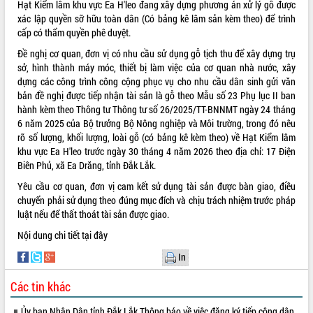
Hạt Kiểm lâm khu vực Ea H'leo đang xây dựng phương án xử lý gỗ được
xác lập quyền sỡ hữu toàn dân (Có bảng kê lâm sản kèm theo) để trình
ĐIỂM TIN VĂN BẢN
cấp có thẩm quyền phê duyệt.
QUY HOẠCH - KẾ HOẠCH
Đề nghị cơ quan, đơn vị có nhu cầu sử dụng gỗ tịch thu để xây dựng trụ
sở, hình thành máy móc, thiết bị làm việc của cơ quan nhà nước, xây
dựng các công trình công cộng phục vụ cho nhu cầu dân sinh gửi văn
bản đề nghị được tiếp nhận tài sản là gỗ theo Mẫu số 23 Phụ lục II ban
hành kèm theo Thông tư Thông tư số 26/2025/TT-BNNMT ngày 24 tháng
6 năm 2025 của Bộ trưởng Bộ Nông nghiệp và Môi trường, trong đó nêu
rõ số lượng, khối lượng, loài gỗ (có bảng kê kèm theo) về Hạt Kiểm lâm
khu vực Ea H'leo trước ngày 30 tháng 4 năm 2026 theo địa chỉ: 17 Điện
Biên Phủ, xã Ea Drăng, tỉnh Đắk Lắk.
Yêu cầu cơ quan, đơn vị cam kết sử dụng tài sản được bàn giao, điều
chuyển phải sử dụng theo đúng mục đích và chịu trách nhiệm trước pháp
luật nếu để thất thoát tài sản được giao.
Nội dung chi tiết
tại đây
In
Các tin khác
Ủy ban Nhân Dân tỉnh Đắk Lắk Thông báo về việc đăng ký tiếp công dân