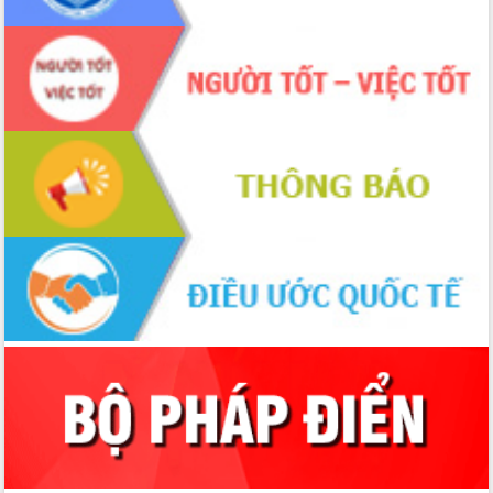
nhanh tiến độ các dự án trọng điểm
trong Khu kinh tế Nam Phú Yên
Hòn Yến phát triển du lịch gắn với bảo
tồn biển
Lấy ý kiến điều chỉnh Quy hoạch tỉnh
Đắk Lắk thời kỳ 2021-2030, tầm nhìn
đến năm 2050
Phát động chiến dịch 30 ngày đêm
giải phóng mặt bằng Tuyến đường bộ
ven biển
Đắk Lắk nỗ lực thúc đẩy tăng trưởng
kinh tế từ 10% trở lên trong Quý
II/2026
Đắk Lắk ký kết thỏa thuận hợp tác về
chuyển đổi số giai đoạn 2026 – 2030
với Tập đoàn Bưu chính Viễn thông
Việt Nam
Thứ trưởng Bộ Y tế làm việc với tỉnh
Đắk Lắk về phát triển nhân lực y tế
cho trạm y tế cấp xã
Du lịch Đắk Lắk nâng tầm trải nghiệm