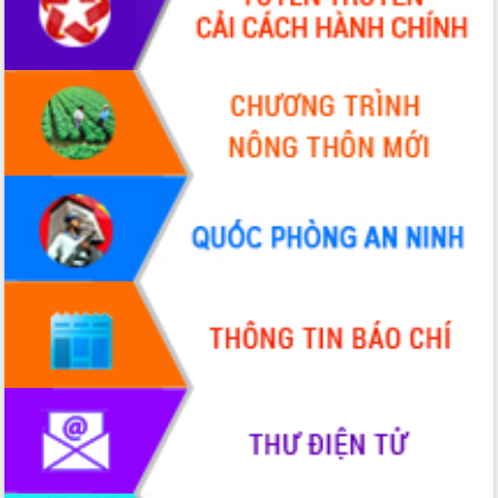
HĐND tỉnh thông qua điều chỉnh Quy
hoạch tỉnh thời kỳ 2021-2030
Hội thảo góp ý hồ sơ điều chỉnh quy
hoạch tỉnh Đắk Lắk thời kỳ 2021-2030,
tầm nhìn đến năm 2050
Nâng cao hiệu quả hoạt động của các
doanh nghiệp nhà nước
Hội nghị triển khai kết nối mạng
truyền số liệu chuyên dùng phục vụ cơ
quan Đảng, Nhà nước
Lễ phát động chuỗi hoạt động chung
tay làm sạch môi trường
Xã Ea Kar bước chuyển mình trong
công tác cải cách hành chính mô hình
mới
UBND tỉnh họp báo định kỳ tháng 4
năm 2026
Hội thảo khoa học “Giải pháp thúc đẩy
phát triển nền kinh tế xanh tại tỉnh
Đắk Lắk”
Tăng cường giám sát, đôn đốc thực