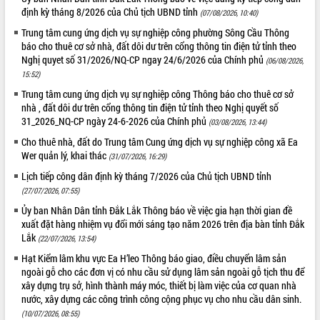
định kỳ tháng 8/2026 của Chủ tịch UBND tỉnh
(07/08/2026, 10:40)
VIDEO
Trung tâm cung ứng dịch vụ sự nghiệp công phường Sông Cầu Thông
Loading the player...
báo cho thuê cơ sở nhà, đất dôi dư trên cổng thông tin điện tử tỉnh theo
Nghị quyet số 31/2026/NQ-CP ngay 24/6/2026 của Chính phủ
(06/08/2026,
Trailer Lễ hội Sầu riêng Đắk Lắk năm
15:52)
2026
Trung tâm cung ứng dịch vụ sự nghiệp công Thông báo cho thuê cơ sở
Khám bệnh, cấp phát thuốc miễn phí
nhà , đất dôi dư trên cổng thông tin điện tử tỉnh theo Nghị quyết số
và tặng quà người dân xã Cư Pui
31_2026_NQ-CP ngày 24-6-2026 của Chính phủ
(03/08/2026, 13:44)
Hội nghị UBND tỉnh Đắk Lắk thường kỳ
Cho thuê nhà, đất do Trung tâm Cung ứng dịch vụ sự nghiệp công xã Ea
tháng 7/2026
Wer quản lý, khai thác
(31/07/2026, 16:29)
Lễ truy tặng danh hiệu “Bà Mẹ Việt
Lịch tiếp công dân định kỳ tháng 7/2026 của Chủ tịch UBND tỉnh
ALBUM ẢNH
Nam Anh hùng” và trao Huân chương
(27/07/2026, 07:55)
Lao động
Ủy ban Nhân Dân tỉnh Đắk Lắk Thông báo về việc gia hạn thời gian đề
UBND tỉnh Đắk Lắk triển khai nhiệm
xuất đặt hàng nhiệm vụ đổi mới sáng tạo năm 2026 trên địa bàn tỉnh Đắk
vụ 6 tháng cuối năm 2026
Lắk
(22/07/2026, 13:54)
Kỳ họp thứ Hai, Hội đồng nhân dân
tỉnh khóa XI quyết nghị nhiều nội dung
Hạt Kiểm lâm khu vực Ea H’leo Thông báo giao, điều chuyển lâm sản
ngoài gỗ cho các đơn vị có nhu cầu sử dụng lâm sản ngoài gỗ tịch thu để
quan trọng
xây dựng trụ sở, hình thành máy móc, thiết bị làm việc của cơ quan nhà
Bí thư Tỉnh ủy Lương Nguyễn Minh
nước, xây dựng các công trình công cộng phục vụ cho nhu cầu dân sinh.
Triết thăm, tặng quà người có công với
(10/07/2026, 08:55)
cách mạng
LIÊN KẾT WEB