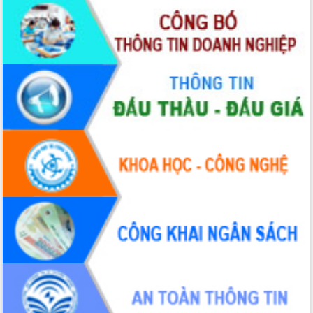
hiện nhiệm vụ quản lý tài sản công
hàng tuần
Tháo gỡ những vướng mắc, đẩy mạnh
công tác cải cách thủ tục hành chính
tại Trung tâm Phục vụ hành chính
công tỉnh
Đắk Lắk: Tôn vinh 46 giải pháp tại Hội
thi Sáng tạo Kỹ thuật 2024 - 2025
Đắk Lắk rà soát, điều chỉnh Đề án 190
về phát triển nuôi trồng thủy sản
Phó Chủ tịch UBND tỉnh Đắk Lắk
Trương Công Thái kiểm tra thực địa
Dự án cao tốc Khánh Hòa - Buôn Ma
Thuột
Định vị cà phê Việt Nam như một “di
sản sống” trong dòng chảy toàn cầu
Xây dựng nông thôn mới: Nâng cao đời
sống người dân từ những mô hình thiết
thực
Quyết liệt tháo gỡ vướng mắc, đẩy