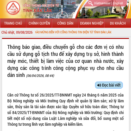
|
Vietnamese
English
TRANG CHỦ
CHÍNH QUYỀN
CÔNG DÂN
DOANH NGHIỆP
DU KHÁCH
Chủ nhật, 09/08/2026
CHÀO MỪNG ĐẾN VỚI CỔNG THÔNG TIN ĐIỆN TỬ TỈNH ĐẮK LẮK
GIỚI THIỆU
Thông báo giao, điều chuyển gỗ cho các đơn vị có nhu
cầu sử dụng gỗ tịch thu để xây dựng trụ sở, hình thành
LÃNH ĐẠO UBND TỈNH
máy móc, thiết bị làm việc của cơ quan nhà nước, xây
dựng các công trình công cộng phục vụ cho nhu cầu
TIN TỨC SỰ KIỆN
dân sinh
(06/04/2026, 08:44)
SỞ, BAN, NGÀNH
Đọc bài viết
UBND CÁC XÃ, PHƯỜNG
Căn cứ Thông tư số 26/2025/TT-BNNMT ngày 24 tháng 6 năm 2025 của
Bộ Nông nghiệp và Môi trường Quy định về quản lý lâm sản; xử lý lâm
THÔNG TIN CHỈ ĐẠO ĐIỀU HÀNH
sản, thủy sản là tài sản được xác lập Quyền sở hữu toàn dân; Thông tư
số 84/2025/TT-BNNMT của Bộ Nông nghiệp và Môi trường: Quy định chi
HỆ THỐNG VĂN BẢN
tiết một số nội dung của Luật Lâm nghiệp và sửa đổi, bổ sung một số
Thông tư trong lĩnh vực lâm nghiệp và kiểm lâm.
VĂN BẢN HĐND TỈNH