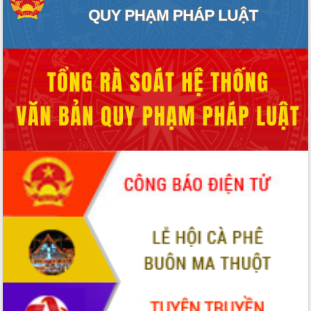
ứng để giữ vững thị trường xuất khẩu
Diễn đàn Kinh tế tư nhân Việt Nam đột
phá cơ chế - Hợp tác công tư
Đề án 06 tạo bước ngoặt đột phá trong
cải cách hành chính tỉnh Đắk Lắk
Kết nối tour, đẩy mạnh chuyển đổi số
để phát triển du lịch Đắk Lắk
Khởi động Dự án Đầu tư xây dựng hạ
tầng kỹ thuật Cụm công nghiệp Tân
Tiến
Gặp mặt các cơ quan báo chí nhân Kỷ
niệm 101 năm Ngày Báo chí Cách
mạng Việt Nam
Đắk Lắk sơ kết 4 năm triển khai thực
hiện Đề án 06 của Chính phủ
Họp báo thông tin về Hội nghị Công bố
Quy hoạch và Xúc tiến đầu tư tỉnh Đắk
Lắk
Khơi thông điểm nghẽn, đẩy nhanh
giải ngân vốn khắc phục thiên tai