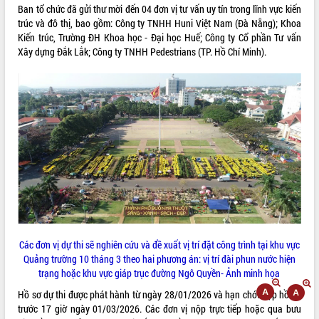
Ban tổ chức đã gửi thư mời đến 04 đơn vị tư vấn uy tín trong lĩnh vực kiến
ĐIỂM TIN VĂN BẢN
trúc và đô thị, bao gồm: Công ty TNHH Huni Việt Nam (Đà Nẵng); Khoa
Kiến trúc, Trường ĐH Khoa học - Đại học Huế; Công ty Cổ phần Tư vấn
QUY HOẠCH - KẾ HOẠCH
Xây dựng Đắk Lắk; Công ty TNHH Pedestrians (TP. Hồ Chí Minh).
Các đơn vị dự thi sẽ nghiên cứu và đề xuất vị trí đặt công trình tại khu vực
Quảng trường 10 tháng 3 theo hai phương án: vị trí đài phun nước hiện
trạng hoặc khu vực giáp trục đường Ngô Quyền- Ảnh minh họa
Hồ sơ dự thi được phát hành từ ngày 28/01/2026 và hạn chót nộp hồ sơ
trước 17 giờ ngày 01/03/2026. Các đơn vị nộp trực tiếp hoặc qua bưu