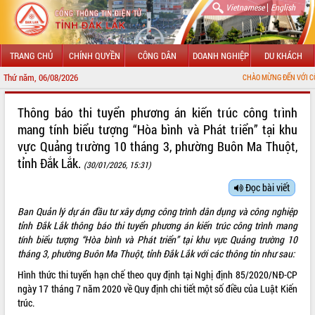
|
Vietnamese
English
TRANG CHỦ
CHÍNH QUYỀN
CÔNG DÂN
DOANH NGHIỆP
DU KHÁCH
Thứ năm, 06/08/2026
CHÀO MỪNG ĐẾN VỚI CỔNG TH
GIỚI THIỆU
Thông báo thi tuyển phương án kiến trúc công trình
mang tính biểu tượng “Hòa bình và Phát triển” tại khu
LÃNH ĐẠO UBND TỈNH
vực Quảng trường 10 tháng 3, phường Buôn Ma Thuột,
tỉnh Đắk Lắk.
TIN TỨC SỰ KIỆN
(30/01/2026, 15:31)
Đọc bài viết
SỞ, BAN, NGÀNH
Ban Quản lý dự án đầu tư xây dựng công trình dân dụng và công nghiệp
UBND CÁC XÃ, PHƯỜNG
tỉnh Đắk Lắk thông báo thi tuyển phương án kiến trúc công trình mang
tính biểu tượng “Hòa bình và Phát triển” tại khu vực Quảng trường 10
THÔNG TIN CHỈ ĐẠO ĐIỀU HÀNH
tháng 3, phường Buôn Ma Thuột, tỉnh Đắk Lắk với các thông tin như sau:
Hình thức thi tuyển hạn chế theo quy định tại Nghị định 85/2020/NĐ-CP
HỆ THỐNG VĂN BẢN
ngày 17 tháng 7 năm 2020 về Quy định chi tiết một số điều của Luật Kiến
trúc.
VĂN BẢN HĐND TỈNH