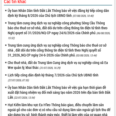
Các tin khác
Tháo gỡ những vướng mắc, đẩy mạnh
công tác cải cách thủ tục hành chính
Ủy ban Nhân Dân tỉnh Đắk Lắk Thông báo về việc đăng ký tiếp công dân
tại Trung tâm Phục vụ hành chính
định kỳ tháng 8/2026 của Chủ tịch UBND tỉnh
(07/08/2026, 10:40)
công tỉnh
Trung tâm cung ứng dịch vụ sự nghiệp công phường Sông Cầu Thông
Đắk Lắk: Tôn vinh 46 giải pháp tại Hội
báo cho thuê cơ sở nhà, đất dôi dư trên cổng thông tin điện tử tỉnh theo
thi Sáng tạo Kỹ thuật 2024 - 2025
Nghị quyet số 31/2026/NQ-CP ngay 24/6/2026 của Chính phủ
(06/08/2026,
15:52)
Đắk Lắk rà soát, điều chỉnh Đề án 190
về phát triển nuôi trồng thủy sản
Trung tâm cung ứng dịch vụ sự nghiệp công Thông báo cho thuê cơ sở
nhà , đất dôi dư trên cổng thông tin điện tử tỉnh theo Nghị quyết số
Phó Chủ tịch UBND tỉnh Đắk Lắk
31_2026_NQ-CP ngày 24-6-2026 của Chính phủ
Trương Công Thái kiểm tra thực địa
(03/08/2026, 13:44)
Dự án cao tốc Khánh Hòa - Buôn Ma
Cho thuê nhà, đất do Trung tâm Cung ứng dịch vụ sự nghiệp công xã Ea
Thuột
Wer quản lý, khai thác
(31/07/2026, 16:29)
Định vị cà phê Việt Nam như một “di
Lịch tiếp công dân định kỳ tháng 7/2026 của Chủ tịch UBND tỉnh
sản sống” trong dòng chảy toàn cầu
(27/07/2026, 07:55)
Xây dựng nông thôn mới: Nâng cao đời
Ủy ban Nhân Dân tỉnh Đắk Lắk Thông báo về việc gia hạn thời gian đề
sống người dân từ những mô hình thiết
xuất đặt hàng nhiệm vụ đổi mới sáng tạo năm 2026 trên địa bàn tỉnh Đắk
thực
Lắk
(22/07/2026, 13:54)
Quyết liệt tháo gỡ vướng mắc, đẩy
Hạt Kiểm lâm khu vực Ea H’leo Thông báo giao, điều chuyển lâm sản
nhanh tiến độ các dự án trọng điểm
ngoài gỗ cho các đơn vị có nhu cầu sử dụng lâm sản ngoài gỗ tịch thu để
trong Khu kinh tế Nam Phú Yên
xây dựng trụ sở, hình thành máy móc, thiết bị làm việc của cơ quan nhà