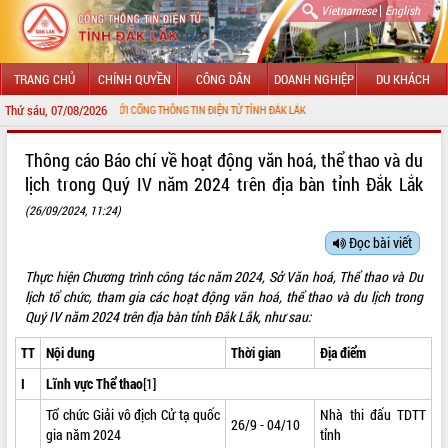
|
Vietnamese
English
TRANG CHỦ
CHÍNH QUYỀN
CÔNG DÂN
DOANH NGHIỆP
DU KHÁCH
Thứ sáu, 07/08/2026
ÀO MỪNG ĐẾN VỚI CỔNG THÔNG TIN ĐIỆN TỬ TỈNH ĐẮK LẮK
GIỚI THIỆU
Thông cáo Báo chí về hoạt động văn hoá, thể thao và du
lịch trong Quý IV năm 2024 trên địa bàn tỉnh Đắk Lắk
LÃNH ĐẠO UBND TỈNH
(26/09/2024, 11:24)
TIN TỨC SỰ KIỆN
Đọc bài viết
SỞ, BAN, NGÀNH
Thực hiện Chương trình công tác năm 2024, Sở Văn hoá, Thể thao và Du
lịch tổ chức, tham gia các hoạt động văn hoá, thể thao và du lịch trong
UBND CÁC XÃ, PHƯỜNG
Quý IV năm 2024 trên địa bàn tỉnh Đắk Lắk, như sau:
TT
Nội dung
Thời gian
Địa điểm
THÔNG TIN CHỈ ĐẠO ĐIỀU HÀNH
I
Lĩnh vực Thể thao
[1]
HỆ THỐNG VĂN BẢN
Tổ chức Giải vô địch Cử tạ quốc
Nhà thi đấu TDTT
26/9 - 04/10
gia năm 2024
tỉnh
VĂN BẢN HĐND TỈNH