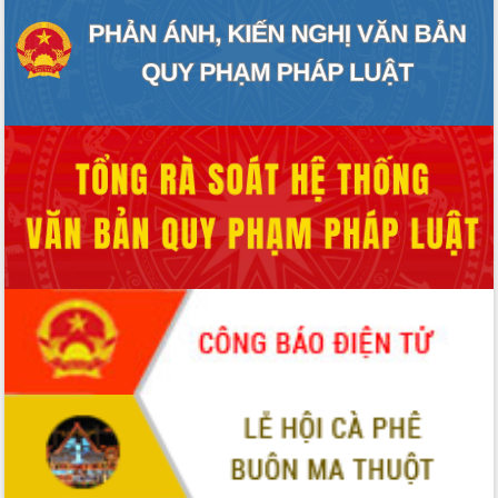
Tập huấn ứng dụng trí tuệ nhân tạo (AI)
trong thương mại điện tử năm 2026
Đoàn đại biểu Quốc hội tỉnh Đắk Lắk
trao đổi thông tin trước Kỳ họp thứ
nhất, Quốc hội khóa XVI
Quyết liệt cải cách hành chính, khơi
thông nguồn lực phát triển
Nâng cao hiệu lực, hiệu quả HĐND
tỉnh thông qua hiện đại hóa hành chính
Xã Ea Phê gắn cải cách hành chính với
chuyển đổi số
Phó Chủ tịch Thường trực UBND tỉnh
Hồ Thị Nguyên Thảo làm việc tại Trung
tâm Phục vụ hành chính công xã Ea
Phê
Xây dựng nền hành chính số đồng
hành cùng nông dân dân, doanh nghiệp
Giai đoạn 2026-2030, Đắk Lắk phấn
đấu có 77% xã đạt chuẩn nông thôn
mới