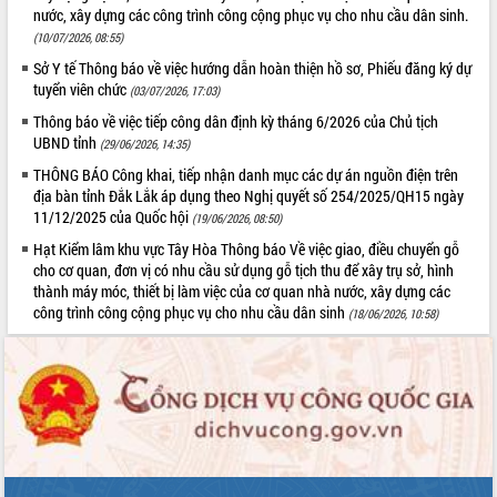
Hòn Yến phát triển du lịch gắn với bảo
nước, xây dựng các công trình công cộng phục vụ cho nhu cầu dân sinh.
tồn biển
(10/07/2026, 08:55)
Lấy ý kiến điều chỉnh Quy hoạch tỉnh
Sở Y tế Thông báo về việc hướng dẫn hoàn thiện hồ sơ, Phiếu đăng ký dự
Đắk Lắk thời kỳ 2021-2030, tầm nhìn
tuyển viên chức
(03/07/2026, 17:03)
đến năm 2050
Thông báo về việc tiếp công dân định kỳ tháng 6/2026 của Chủ tịch
Phát động chiến dịch 30 ngày đêm
UBND tỉnh
(29/06/2026, 14:35)
giải phóng mặt bằng Tuyến đường bộ
ven biển
THÔNG BÁO Công khai, tiếp nhận danh mục các dự án nguồn điện trên
địa bàn tỉnh Đắk Lắk áp dụng theo Nghị quyết số 254/2025/QH15 ngày
Đắk Lắk nỗ lực thúc đẩy tăng trưởng
11/12/2025 của Quốc hội
(19/06/2026, 08:50)
kinh tế từ 10% trở lên trong Quý
II/2026
Hạt Kiểm lâm khu vực Tây Hòa Thông báo Về việc giao, điều chuyển gỗ
cho cơ quan, đơn vị có nhu cầu sử dụng gỗ tịch thu để xây trụ sở, hình
Đắk Lắk ký kết thỏa thuận hợp tác về
thành máy móc, thiết bị làm việc của cơ quan nhà nước, xây dựng các
chuyển đổi số giai đoạn 2026 – 2030
công trình công cộng phục vụ cho nhu cầu dân sinh
(18/06/2026, 10:58)
với Tập đoàn Bưu chính Viễn thông
Việt Nam
Thứ trưởng Bộ Y tế làm việc với tỉnh
Đắk Lắk về phát triển nhân lực y tế
cho trạm y tế cấp xã
Du lịch Đắk Lắk nâng tầm trải nghiệm
du khách thông qua Hệ thống cơ sở dữ
liệu và Bản đồ số