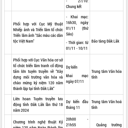
- 27/10:
phát triển mới
Chung kết
Thường trực HĐND tỉnh Đắk Lắk gặp
- Khai mạc:
mặt Đoàn chuyên gia y tế TP. Hồ Chí
16h30, ngày
Minh
Phối hợp với Cục Mỹ thuật
THỐNG KÊ TRUY CẬP
01/11 (thứ
Nhiếp ảnh và Triển lãm tổ chức
Lễ truy điệu và an táng hài cốt liệt sĩ
Sáu)
Triển lãm ảnh "Sắc màu các dân
tại Nghĩa trang Liệt sĩ xã Sơn Hòa
Hôm nay:
464
tộc Việt Nam"
Bảo tàng Đắk Lắk
- Thời gian: từ
Bàn giải pháp tháo gỡ khó khăn trong
Tất cả:
66045787
01/11 - 10/11
xuất khẩu sầu riêng và triển khai quy
định EUDR
Phối hợp với Cục Văn hóa cơ sở
Thứ trưởng Bộ Nông nghiệp và Môi
tổ chức triển lãm tranh cổ động
Dự kiến
trường Nguyễn Hoàng Hiệp khảo sát
tấm lớn tuyên truyền về “Xây
Trung tâm Văn hóa
vùng trồng và doanh nghiệp đóng gói
khai mạc
dựng môi trường văn hóa và
tỉnh
sầu riêng tại Đắk Lắk
ngày 07/11
chào mừng kỷ niệm 120 năm
Trình diễn nghệ thuật chế biến các
thành lập tại tỉnh Đắk Lắk”
món ăn từ sầu riêng
Liên hoan Tuyên truyền lưu
Đắk Lắk công bố Quy hoạch và xúc
Dự kiến đầu
Trung tâm Văn hoá
động tỉnh Đắk Lắk lần thứ 18
tiến đầu tư tỉnh
tháng 11
tỉnh
năm 2024
Ngành cá ngừ Đắk Lắk chủ động thích
ứng để giữ vững thị trường xuất khẩu
20h00 -
Chương trình nghệ thuật Kỷ
21h55
Quảng trường
Diễn đàn Kinh tế tư nhân Việt Nam đột
niệm 120 năm Ngày thành lập