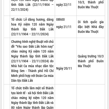
10/3, thành phố
phá cơ chế - Hợp tác công tư
tỉnh Đắk Lắk (22/11/1904 –
ngày 22/11
Buôn Ma Thuột
Đề án 06 tạo bước ngoặt đột phá trong
22/11/2024)
cải cách hành chính tỉnh Đắk Lắk
Tổ chức Lễ dâng hương, dâng
08h00
Kết nối tour, đẩy mạnh chuyển đổi số
Di tích quốc gia
hoa Kỷ niệm 120 năm Ngày
để phát triển du lịch Đắk Lắk
ngày 21/11
đặc biệt Nhà đày
thành lập tỉnh Đắk Lắk
Khởi động Dự án Đầu tư xây dựng hạ
Buôn Ma Thuột
(22/11/1904 – 22/11/2024)
tầng kỹ thuật Cụm công nghiệp Tân
Tiến
Chương trình nghệ thuật với chủ
Gặp mặt các cơ quan báo chí nhân Kỷ
đề “Yêu sao Đắk Lắk hôm nay”
niệm 101 năm Ngày Báo chí Cách
chào mừng Kỷ niệm 120 năm
mạng Việt Nam
Ngày thành lập tỉnh Đắk Lắk
Quảng trường 10/3
(22/11/1904 - 22/11/2024) do
thành phố Buôn
Đắk Lắk sơ kết 4 năm triển khai thực
Nhà hát Ca múa nhạc dân tộc
Ma Thuột
hiện Đề án 06 của Chính phủ
Ngày 20/11
Bông Sen - Thành phố Hồ Chí
Họp báo thông tin về Hội nghị Công bố
Minh phối hợp với Đoàn Ca múa
Quy hoạch và Xúc tiến đầu tư tỉnh Đắk
Dân tộc Đắk Lắk
Lắk
Tổ chức triển lãm một số thành
Khơi thông điểm nghẽn, đẩy nhanh
tựu kinh tế - xã hội tỉnh Đắk Lắk
giải ngân vốn khắc phục thiên tai
chào mừng kỷ niệm 120 năm
HĐND tỉnh thông qua điều chỉnh Quy
Ngày thành lập tỉnh Đắk Lắk và
hoạch tỉnh thời kỳ 2021-2030
80 năm Ngày thành lập Quân