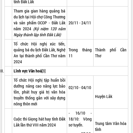
tỉnh Đắk Lắk
VIDEO
Tham gia gian hàng quảng bá
du lịch tại Hội chợ Công Thương
Loading the player...
và sản phẩm OCOP - Đắk Lắk
20/11 - 24/11
Khám bệnh, cấp phát thuốc miễn phí
năm 2024
(Kỷ niệm 120 năm
và tặng quà người dân xã Cư Pui
Ngày thành lập tỉnh Đắk Lắk)
Hội nghị UBND tỉnh Đắk Lắk thường kỳ
Tổ chức Hội nghị xúc tiến,
tháng 7/2026
quảng bá du lịch Đắk Lắk, Nghệ
Trong tháng
Thành phố Cần
Lễ truy tặng danh hiệu “Bà Mẹ Việt
An tại thành phố Cần Thơ năm
11
Thơ
Nam Anh hùng” và trao Huân chương
2024
Lao động
Lĩnh vực Văn hoá
[3]
ALBUM ẢNH
UBND tỉnh Đắk Lắk triển khai nhiệm
Tổ chức Hội nghị tập huấn bồi
vụ 6 tháng cuối năm 2026
dưỡng nâng cao năng lực bảo
02/10 - 04/10
Kỳ họp thứ Hai, Hội đồng nhân dân
tồn, phát huy giá trị văn hóa
tỉnh khóa XI quyết nghị nhiều nội dung
Huyện Lắk
truyền thống gắn với xây dựng
quan trọng
nông thôn mới
Bí thư Tỉnh ủy Lương Nguyễn Minh
- 16/10 -
Triết thăm, tặng quà người có công với
Cuộc thi Giọng hát hay tỉnh Đắk
18/10: Vòng
cách mạng
Trung tâm Văn hóa
Lắk lần thứ VIII năm 2024
sơ tuyển.
Rà soát, hoàn thiện hệ thống thiết chế
tỉnh
văn hóa, thể thao đáp ứng yêu cầu
LIÊN KẾT WEB