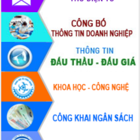
hai con số trong năm 2026
Tổ chức trang trọng Lễ hội Đền thờ
Lương Văn Chánh năm 2026
Phó Bí thư Tỉnh ủy Đắk Lắk Đỗ Hữu
Huy giữ chức Bí thư Đảng ủy Ủy Ban
Nhân dân tỉnh
Bệnh án điện tử thúc đẩy chuyển đổi
số y tế tại Đắk Lắk
Chuyển đổi số thư viện: Mở rộng
không gian tri thức trong thời đại số
Đánh giá, rút kinh nghiệm công tác tổ
chức diễn tập trước ngày bầu cử
Chương trình “Gặp gỡ hữu nghị –
Friendship Meeting New Year 2026”
Bầu cử Quốc hội và HĐND: Cử tri Đắk
Lắk gửi gắm niềm tin, kỳ vọng vào lá
phiếu
Đắk Lắk sẵn sàng các điều kiện cho
Ngày hội bầu cử đại biểu Quốc hội
khóa XVI và HĐND các cấp nhiệm kỳ