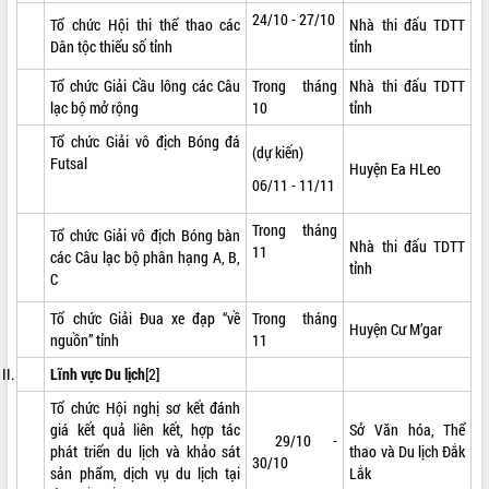
24/10 - 27/10
Tổ chức Hội thi thể thao các
Nhà thi đấu TDTT
ĐIỂM TIN VĂN BẢN
Dân tộc thiểu số tỉnh
tỉnh
QUY HOẠCH - KẾ HOẠCH
Tổ chức Giải Cầu lông các Câu
Trong tháng
Nhà thi đấu TDTT
lạc bộ mở rộng
10
tỉnh
Tổ chức Giải vô địch Bóng đá
(dự kiến)
Futsal
Huyện Ea HLeo
06/11 - 11/11
Trong tháng
Tổ chức Giải vô địch Bóng bàn
Nhà thi đấu TDTT
11
các Câu lạc bộ phân hạng A, B,
tỉnh
C
Tổ chức Giải Đua xe đạp “về
Trong tháng
Huyện Cư M’gar
nguồn” tỉnh
11
Lĩnh vực Du lịch
[2]
Tổ chức Hội nghị sơ kết đánh
giá kết quả liên kết, hợp tác
Sở Văn hóa, Thể
29/10 -
phát triển du lịch và khảo sát
thao và Du lịch Đắk
30/10
sản phẩm, dịch vụ du lịch tại
Lắk