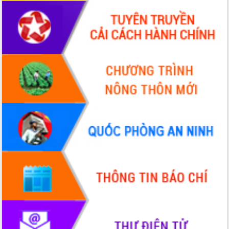
Chuyển đổi số 'mở đường' cho nông
nghiệp Đắk Lắk tăng trưởng bứt phá
Triển khai đồng bộ đo đạc, lập hồ sơ
địa chính, hoàn thiện cơ sở dữ liệu đất
đai
Ứng dụng sinh trắc học - Bước tiến
trong hành trình chuyển đổi số tại Đắk
Lắk
Đắk Lắk nâng cao hiệu quả công tác
Đảng từ Sổ tay đảng viên điện tử
Đắk Lắk đẩy mạnh nuôi biển công
nghệ, hướng tới phát triển thủy sản
bền vững
Tập huấn nâng cao năng lực triển khai
chuyển đổi số cho cán bộ, công chức
cấp xã
Đắk Lắk phát động hưởng ứng Ngày
Quyền của người tiêu dùng Việt Nam
2026
Đẩy mạnh cải cách hành chính, quyết
tâm đạt được mục tiêu tăng trưởng