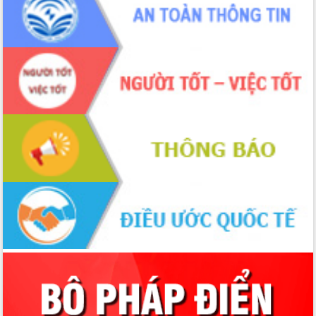
2026-2031
Đảm bảo cuộc bầu cử đại biểu Quốc
hội và đại biểu HĐND các cấp diễn ra
an toàn, hiệu quả, đúng quy định
Thủ tướng Chính phủ Phạm Minh Chính
kiểm tra, chỉ đạo hoàn thành các dự
án cao tốc và thăm khu tái định cư tại
Đắk Lắk
Sôi nổi Hội đua ngựa truyền thống Gò
Thì Thùng mừng Xuân Bính Ngọ 2026
Lãnh đạo tỉnh dâng hương tưởng niệm
tại Đập Đồng Cam đầu Xuân Bính Ngọ
Ngành nông nghiệp phấn đấu tăng
trưởng đạt 5,86% trong năm 2026
UBND tỉnh Đắk Lắk triển khai công tác
quốc phòng, quân sự địa phương năm
2026
Đắk Lắk tập trung toàn lực khắc phục
tồn tại IUU, sẵn sàng làm việc với
Đoàn thanh tra EC
Chủ tịch UBND tỉnh Tạ Anh Tuấn thăm,