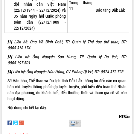
Hội thảo góp ý hồ sơ điều chỉnh quy
Trong tháng
đội nhân dân Việt Nam
hoạch tỉnh Đắk Lắk thời kỳ 2021-2030,
11
(22/12/1944 - 22/12/2024) và
Bảo tàng Đắk Lắk
tầm nhìn đến năm 2050
35 năm Ngày hội Quốc phòng
Nâng cao hiệu quả hoạt động của các
toàn dân (22/12/1989 -
doanh nghiệp nhà nước
22/12/2024)
Hội nghị triển khai kết nối mạng
truyền số liệu chuyên dùng phục vụ cơ
[1]
Liên hệ: Ông Võ Đình Đoài, TP. Quản lý Thể dục thể thao, ĐT:
quan Đảng, Nhà nước
0905.318.174.
Lễ phát động chuỗi hoạt động chung
[2]
Liên hệ: Ông Nguyễn Sơn Hưng, TP. Quản lý Du lịch, ĐT:
tay làm sạch môi trường
0905.197.501.
Xã Ea Kar bước chuyển mình trong
[3]
Liên hệ: Ông Nguyễn Hữu Hùng, CV. Phòng QLVH, ĐT: 0974.372.728.
công tác cải cách hành chính mô hình
mới
Sở Văn hóa, Thể thao và Du lịch tỉnh Đắk Lắk thông tin đến các cơ quan
báo chí, truyền thông phối hợp tuyên truyền, phổ biến đến toàn thể Nhân
UBND tỉnh họp báo định kỳ tháng 4
dân địa phương, du khách biết, đến thưởng thức và tham gia cổ vũ các
năm 2026
hoạt động.
Hội thảo khoa học “Giải pháp thúc đẩy
phát triển nền kinh tế xanh tại tỉnh
Nội dung chi tiết
tại đây
.
Đắk Lắk”
HTBắc
Tăng cường giám sát, đôn đốc thực
In
hiện nhiệm vụ quản lý tài sản công
hàng tuần