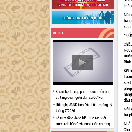
khó k
Mời 
tra-
xuan
VIDEO
* CỔ
Chiề
Nguy
trưở
Bình 
Kết 
Lươn
soát
pháp 
Khám bệnh, cấp phát thuốc miễn phí
nâng
và tặng quà người dân xã Cư Pui
đấu t
Hội nghị UBND tỉnh Đắk Lắk thường kỳ
Mời x
tháng 7/2026
tai-
Lễ truy tặng danh hiệu “Bà Mẹ Việt
Nhằm
Nam Anh hùng” và trao Huân chương
Chủ 
Lao động