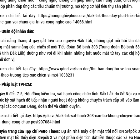
góp phần đáp ứng các tiêu chuẩn thị trường, mở rộng cơ hội tiêu thụ sản phẩm.
xem chi tiết tại đây:
https://nongnghiephuuco.vn/dak-lak-thuc-day-phat-trien-kin
the-gan-voi-chuoi-gia-tri-va-cong-nghe-cao-14066.html
 Quân đội nhân dân:
 cái nắng tháng 4 gay gắt trên cao nguyên Đắk Lắk, những giọt mồ hôi lăn dài
g mặt sạm nắng của chiến sĩ mới Tiểu đoàn Bộ binh 303 (Trung đoàn Bộ binh 58
 tỉnh Đắk Lắk) dường như vơi đi khi nhận những bát nước mát từ tay các chị hội
ữ đơn vị.
xem chi tiết tại đây:
https://www.qdnd.vn/ban-doc/thu-ban-doc/thu-ve-toa-soan
-thao-truong-tiep-suc-chien-si-moi-1038231
 Pháp luật TPHCM:
gày 5 đến 7-5, Hội đồng kiểm tra, sát hạch
công chức
tỉnh Đắk Lắk do Sở Nội vụ ch
hức kỳ sát hạch để tiếp nhận người hoạt động không chuyên trách cấp xã vào làm
 tại các cơ quan Đảng, đoàn thể và chính quyền.
em chi tiết tại đây:
https://plo.vn/dak-lak-sat-hach-303-can-bo-khong-chuyen-trac
n-dung-cong-chuc-post907084.html
yên trang của Tạp chí Petro Times:
Dự án Nhà máy điện mặt trời nổi KN Srêpốk 3 
trên mặt hồ thủy điện Srêpốk 3 và một phần diện tích đất liền thuộc các xã Ea Nu