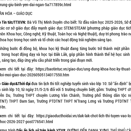
rung-giu-binh-yen-dai-ngan-5a717859c.html
 VĂN HÓA – GIÁO DỤC
 Tin tức/TTXVN:
Bà Võ Thị Minh Duyên cho biết: Từ đầu năm học 2025-2026, Sở đ
các cơ sở giáo dục đẩy mạnh giáo dục STEM/STEAM (phương pháp giáo dục tíc
môn Khoa học, Công nghệ, Kỹ thuật, Toán học và Nghệ thuật), duy trì phong trào n
khoa học trong học sinh và tổ chức các hoạt động trải nghiệm sáng tạo.
những bước đi đồng bộ, khoa học kỹ thuật đang từng bước trở thành một phần
g trong hoạt động dạy và học tại Đắk Lắk, góp phần hình thành thế hệ học sinh
 sáng tạo, đáp ứng yêu cầu phát triển trong giai đoạn mới.
xem chi tiết tại đây:
https://baotintuc.vn/giao-duc/ung-dung-khoa-hoc-ky-thuat-
doi-moi-giao-duc-20260505134017550.htm
 Giáo dục&Thời đại
đưa tin lịch thi tốt nghiệp tuyển sinh vào lớp 10: Sở "ấn định" lị
n sinh lớp 10, từ ngày 31/5-2/6 đối với 5 trường chuyên biệt, gồm: Trường THPT c
ễn Du, Trường THPT chuyên Lương Văn Chánh, Trường phổ thông dân tộc nộ
TNT) THPT Đam San, Trường PTDTNT THPT N'Trang Lơng và Trường PTDTNT
Yên.
xem chi tiết tại đây:
https://giaoducthoidai.vn/dak-lak-chot-lich-thi-tuyen-vao-l
hoc-2026-2027-post776541.html
ương trình
Dấu ấn lịch sử trên kênh VTV8
: ĐƯỜNG ĐẾN DANH XƯNG THỦ PHỦ CÀ