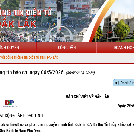
ÍNH QUYỀN
CÔNG DÂN
DOANH NGH
IỆN TỬ TỈNH ĐẮK LẮK
ng tin báo chí ngày 06/5/2026.
(06/05/2026, 08:28)
Đọc bài 
BÁO CHÍ VIẾT VỀ ĐẮK LẮK
Ngày 06/
OẠT ĐỘNG LÃNH ĐẠO TỈNH
lak online/Báo và phát thanh, truyền hình tỉnh đưa tin đ/c Bí thư Tỉnh ủy khảo sát 
 Khu Kinh tế Nam Phú Yên: