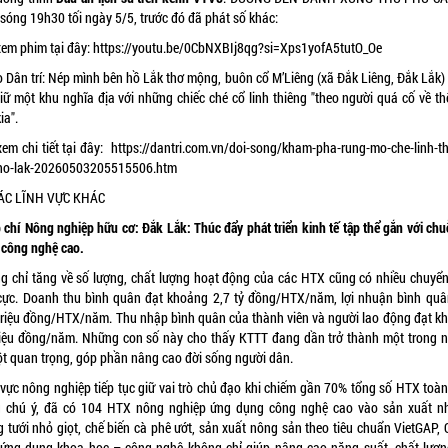
 sóng 19h30 tối ngày 5/5, trước đó đã phát số khác:
xem phim tại đây:
https://youtu.be/0CbNXBIj8qg?si=Xps1yofA5tutO_Oe
o Dân trí: Nép mình bên hồ Lắk thơ mộng, buôn cổ M’Liêng (xã Đắk Liêng, Đắk Lắk)
iữ một khu nghĩa địa với những chiếc ché cổ linh thiêng "theo người quá cố về th
ia".
em chi tiết tại đây:
https://dantri.com.vn/doi-song/kham-pha-rung-mo-che-linh-th
ho-lak-20260503205515506.htm
 CÁC LĨNH VỰC KHÁC
 chí Nông nghiệp hữu cơ: Đắk Lắk: Thúc đẩy phát triển kinh tế tập thể gắn với chu
à công nghệ cao.
g chỉ tăng về số lượng, chất lượng hoạt động của các HTX cũng có nhiều chuyển
 cực. Doanh thu bình quân đạt khoảng 2,7 tỷ đồng/HTX/năm, lợi nhuận bình quâ
triệu đồng/HTX/năm. Thu nhập bình quân của thành viên và người lao động đạt k
riệu đồng/năm. Những con số này cho thấy KTTT đang dần trở thành một trong 
cột quan trọng, góp phần nâng cao đời sống người dân.
 vực nông nghiệp tiếp tục giữ vai trò chủ đạo khi chiếm gần 70% tổng số HTX toàn 
 chú ý, đã có 104 HTX nông nghiệp ứng dụng công nghệ cao vào sản xuất n
g tưới nhỏ giọt, chế biến cà phê ướt, sản xuất nông sản theo tiêu chuẩn VietGAP, 
 ứng dụng khoa học – công nghệ không chỉ giúp nâng cao năng suất, chất lượ