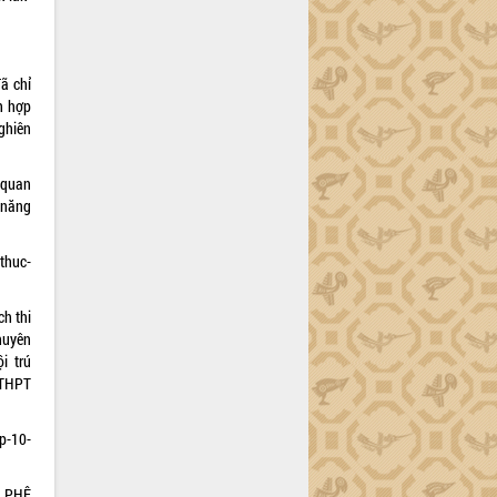
ã chỉ
h hợp
ghiên
 quan
 năng
thuc-
ch thi
huyên
i trú
 THPT
op-10-
 PHÊ