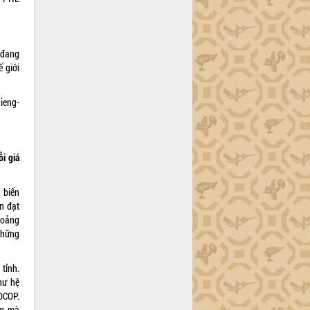
 đang
ế giới
ieng-
ỗi giá
 biến
n đạt
hoảng
những
tỉnh.
hư hệ
OCOP.
ng mà