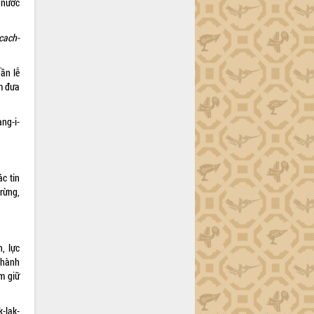
 nước
-cach-
ần lễ
m đưa
ang-i-
c tin
rừng,
, lực
 hành
m giữ
-lak-