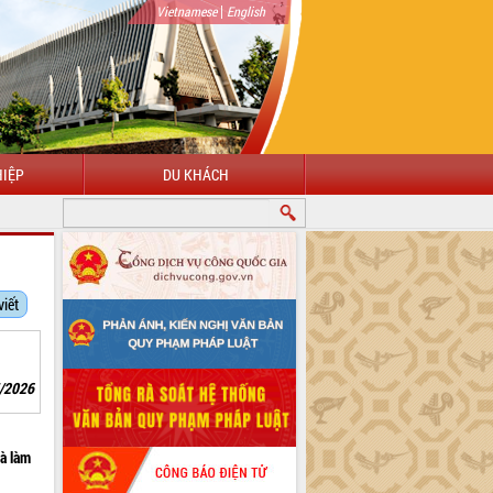
|
Vietnamese
English
IỆP
DU KHÁCH
viết
5/2026
và làm