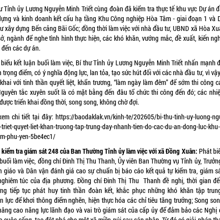
hư Tỉnh ủy Lương Nguyễn Minh Triết cùng đoàn đã kiểm tra thực tế khu vực Dự án đ
dựng và kinh doanh kết cấu hạ tầng Khu Công nghiệp Hòa Tâm - giai đoạn 1 và 
tư xây dựng Bến cảng Bãi Gốc; đồng thời làm việc với nhà đầu tư, UBND xã Hòa Xu
ở, ngành để nghe tình hình thực hiện, các khó khăn, vướng mắc, đề xuất, kiến ngh
 đến các dự án.
 biểu kết luận buổi làm việc, Bí thư Tỉnh ủy Lương Nguyễn Minh Triết nhấn mạnh đ
 trọng điểm, có ý nghĩa động lực, lan tỏa, tạo sức hút đối với các nhà đầu tư, vì vậ
 khai với tinh thần quyết liệt, khẩn trương, “làm ngày làm đêm” để sớm thi công 
Nguyên tắc xuyên suốt là có mặt bằng đến đâu tổ chức thi công đến đó; các nhi
được triển khai đồng thời, song song, không chờ đợi.
xem chi tiết tại đây:
https://baodaklak.vn/kinh-te/202605/bi-thu-tinh-uy-luong-ng
-triet-quyet-liet-khan-truong-tap-trung-day-nhanh-tien-do-cac-du-an-dong-luc-khu-
am-phu-yen-5be4ec1/
 kiểm tra giám sát 248 của Ban Thường Tỉnh ủy làm việc với xã Đồng Xuân:
Phát biể
 buổi làm việc, đồng chí Đinh Thị Thu Thanh, Ủy viên Ban Thường vụ Tỉnh ủy, Trưởn
n giáo và Dân vận đánh giá cao sự chuẩn bị báo cáo kết quả tự kiểm tra, giám sá
nghiêm túc của địa phương. Đồng chí Đinh Thị Thu Thanh đề nghị, thời gian đế
ng tiếp tục phát huy tinh thần đoàn kết, khắc phục những khó khăn tập trun
n lực để khơi thông điểm nghẽn, hiện thực hóa các chỉ tiêu tăng trưởng; Song son
nâng cao năng lực lãnh đạo và vai trò giám sát của cấp ủy để đảm bảo các Nghị 
ào cuộc sống, tạo đột phá cho một xã miền núi sau sáp nhập. Từ đó có giải pháp th