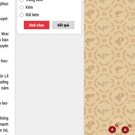
“phục
Kém
Rất kém
quyet-
Bình chọn
Kết quả
 khai
a bàn
guyên
-hoc-
ức Lễ
hưởng
n năm
-lao-
thông
 mạnh
n bộ,