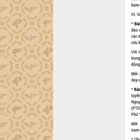
bam-
Đắk Lắk sơ kết 4 năm triển khai thực
hiện Đề án 06 của Chính phủ
III.
Họp báo thông tin về Hội nghị Công bố
*
Báo
Quy hoạch và Xúc tiến đầu tư tỉnh Đắk
đạo 
Lắk
các 
Khơi thông điểm nghẽn, đẩy nhanh
cứu 
giải ngân vốn khắc phục thiên tai
Với 
HĐND tỉnh thông qua điều chỉnh Quy
trọn
hoạch tỉnh thời kỳ 2021-2030
động,
Hội thảo góp ý hồ sơ điều chỉnh quy
Mời 
hoạch tỉnh Đắk Lắk thời kỳ 2021-2030,
day-
tầm nhìn đến năm 2050
*
Báo
Nâng cao hiệu quả hoạt động của các
tuyể
doanh nghiệp nhà nước
Nguy
Hội nghị triển khai kết nối mạng
(PTD
truyền số liệu chuyên dùng phục vụ cơ
Phú 
quan Đảng, Nhà nước
Mời 
Lễ phát động chuỗi hoạt động chung
nam-
tay làm sạch môi trường
Xã Ea Kar bước chuyển mình trong
* Ch