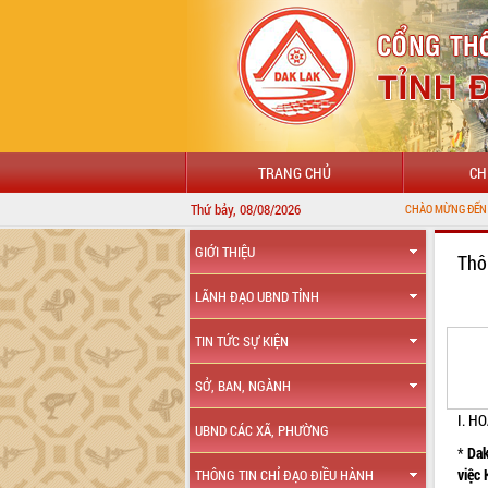
TRANG CHỦ
CH
Thứ bảy, 08/08/2026
CHÀO MỪNG ĐẾN VỚI CỔNG THÔNG TIN Đ
GIỚI THIỆU
Thô
LÃNH ĐẠO UBND TỈNH
TIN TỨC SỰ KIỆN
SỞ, BAN, NGÀNH
I. H
UBND CÁC XÃ, PHƯỜNG
*
Dak
việc
THÔNG TIN CHỈ ĐẠO ĐIỀU HÀNH