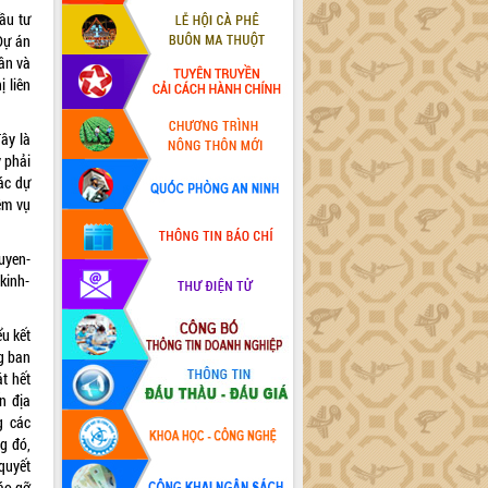
ầu tư
Dự án
ân và
ị liên
ây là
y phải
các dự
ệm vụ
uyen-
kinh-
u kết
g ban
t hết
n địa
g các
g đó,
quyết
áo gỡ