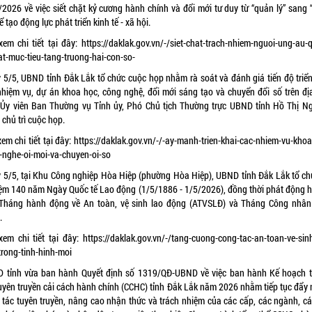
/2026 về việc siết chặt kỷ cương hành chính và đổi mới tư duy từ “quản lý” sang 
ể tạo động lực phát triển kinh tế - xã hội.
xem chi tiết tại đây:
https://daklak.gov.vn/-/siet-chat-trach-nhiem-nguoi-ung-au-
at-muc-tieu-tang-truong-hai-con-so-
 5/5, UBND tỉnh Đắk Lắk tổ chức cuộc họp nhằm rà soát và đánh giá tiến độ triển
nhiệm vụ, dự án khoa học, công nghệ, đổi mới sáng tạo và chuyển đổi số trên đị
. Ủy viên Ban Thường vụ Tỉnh ủy, Phó Chủ tịch Thường trực UBND tỉnh Hồ Thị N
chủ trì cuộc họp.
em chi tiết tại đây:
https://daklak.gov.vn/-/-ay-manh-trien-khai-cac-nhiem-vu-khoa
-nghe-oi-moi-va-chuyen-oi-so
 5/5, tại Khu Công nghiệp Hòa Hiệp (phường Hòa Hiệp), UBND tỉnh Đắk Lắk tổ ch
iệm 140 năm Ngày Quốc tế Lao động (1/5/1886 - 1/5/2026), đồng thời phát động 
Tháng hành động về An toàn, vệ sinh lao động (ATVSLĐ) và Tháng Công nhâ
.
xem chi tiết tại đây:
https://daklak.gov.vn/-/tang-cuong-cong-tac-an-toan-ve-sinh
trong-tinh-hinh-moi
 tỉnh vừa ban hành Quyết định số 1319/QĐ-UBND về việc ban hành Kế hoạch 
 tuyên truyền cải cách hành chính (CCHC) tỉnh Đắk Lắk năm 2026 nhằm tiếp tục đẩy
 tác tuyên truyền, nâng cao nhận thức và trách nhiệm của các cấp, các ngành, cá