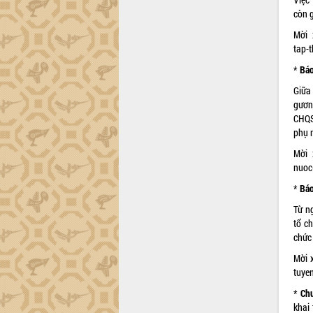
Dự án cao tốc Khánh Hòa - Buôn Ma
còn 
Thuột
Định vị cà phê Việt Nam như một “di
Mời 
sản sống” trong dòng chảy toàn cầu
tap-
Xây dựng nông thôn mới: Nâng cao đời
*
Báo
sống người dân từ những mô hình thiết
Giữa
thực
gươn
Quyết liệt tháo gỡ vướng mắc, đẩy
CHQS
nhanh tiến độ các dự án trọng điểm
phụ n
trong Khu kinh tế Nam Phú Yên
Mời 
Hòn Yến phát triển du lịch gắn với bảo
nuoc
tồn biển
Lấy ý kiến điều chỉnh Quy hoạch tỉnh
*
Báo
Đắk Lắk thời kỳ 2021-2030, tầm nhìn
Từ n
đến năm 2050
tổ c
Phát động chiến dịch 30 ngày đêm
chức
giải phóng mặt bằng Tuyến đường bộ
Mời x
ven biển
tuye
Đắk Lắk nỗ lực thúc đẩy tăng trưởng
kinh tế từ 10% trở lên trong Quý
*
Chu
II/2026
khai 