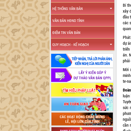
Bí t
HỆ THỐNG VĂN BẢN
xây 
đầu 
VĂN BẢN HĐND TỈNH
các s
quan
ĐIỂM TIN VĂN BẢN
Phát
dự án
QUY HOẠCH - KẾ HOẠCH
triển
án. 
phải 
Mời 
minh
te-n
Đoàn
luận
Tuyê
sức 
phươ
nguồ
cần 
đi v