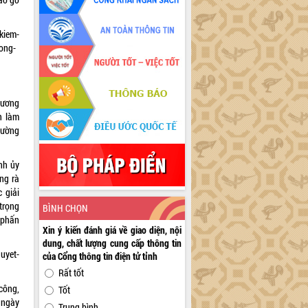
kiem-
dong-
Lương
h làm
hường
nh ủy
ng rà
 giải
 trọng
BÌNH CHỌN
 phấn
Xin ý kiến đánh giá về giao diện, nội
dung, chất lượng cung cấp thông tin
quyet-
của Cổng thông tin điện tử tỉnh
Rất tốt
công,
Tốt
 ngày
Trung bình