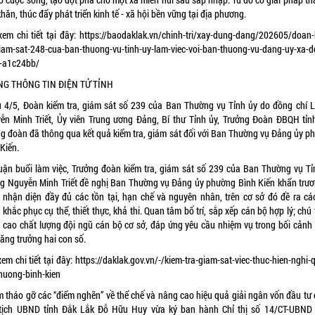
hăn, thúc đẩy phát triển kinh tế - xã hội bền vững tại địa phương.
xem chi tiết tại đây:
https://baodaklak.vn/chinh-tri/xay-dung-dang/202605/doan-
giam-sat-248-cua-ban-thuong-vu-tinh-uy-lam-viec-voi-ban-thuong-vu-dang-uy-xa-
-a1c24bb/
NG THÔNG TIN ĐIỆN TỬ TỈNH
u 4/5, Đoàn kiểm tra, giám sát số 239 của Ban Thường vụ Tỉnh ủy do đồng chí 
ễn Minh Triết, Ủy viên Trung ương Đảng, Bí thư Tỉnh ủy, Trưởng Đoàn ĐBQH tỉn
ng đoàn đã thông qua kết quả kiểm tra, giám sát đối với Ban Thường vụ Đảng ủy p
Kiến.
luận buổi làm việc, Trưởng đoàn kiểm tra, giám sát số 239 của Ban Thường vụ Tỉ
g Nguyễn Minh Triết đề nghị Ban Thường vụ Đảng ủy phường Bình Kiến khẩn trươ
, nhận diện đầy đủ các tồn tại, hạn chế và nguyên nhân, trên cơ sở đó đề ra các
khắc phục cụ thể, thiết thực, khả thi. Quan tâm bố trí, sắp xếp cán bộ hợp lý; chú
 cao chất lượng đội ngũ cán bộ cơ sở, đáp ứng yêu cầu nhiệm vụ trong bối cảnh
ăng trưởng hai con số.
em chi tiết tại đây:
https://daklak.gov.vn/-/kiem-tra-giam-sat-viec-thuc-hien-nghi-
phuong-binh-kien
 tháo gỡ các “điểm nghẽn” về thể chế và nâng cao hiệu quả giải ngân vốn đầu tư 
tịch UBND tỉnh Đắk Lắk Đỗ Hữu Huy vừa ký ban hành Chỉ thị số 14/CT-UBND