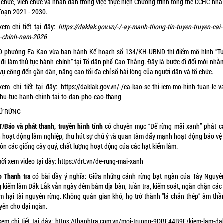
 chức, viên chức và nhân dân trong việc thực hiện Chương trình tổng thể CCHC nhà
 đoạn 2021 - 2030.
xem chi tiết tại đây:
https://daklak.gov.vn/-/-ay-manh-thong-tin-tuyen-truyen-cai
-chinh-nam-2026
 phường Ea Kao vừa ban hành Kế hoạch số 134/KH-UBND thí điểm mô hình “Tu
 đi làm thủ tục hành chính” tại Tổ dân phố Cao Thắng. Đây là bước đi đổi mới nhằ
vụ công đến gần dân, nâng cao tối đa chỉ số hài lòng của người dân và tổ chức.
xem chi tiết tại đây:
https://daklak.gov.vn/-/ea-kao-se-thi-iem-mo-hinh-tuan-le-v
thu-tuc-hanh-chinh-tai-to-dan-pho-cao-thang
GIỮ RỪNG
/Báo và phát thanh, truyền hình tỉnh
có chuyên mục “Để rừng mãi xanh” phát cá
h hoạt động lâm nghiệp, thu hút sự chú ý và quan tâm đẩy mạnh hoạt động bảo vệ 
tồn các giống cây quý, chất lượng hoạt động của các hạt kiểm lâm.
ời xem video tại đây:
https://drt.vn/de-rung-mai-xanh
o Thanh tra
có bài đầy ý nghĩa: Giữa những cánh rừng bạt ngàn của Tây Nguyên
g kiểm lâm Đắk Lắk vẫn ngày đêm bám địa bàn, tuần tra, kiểm soát, ngăn chặn các
âm hại tài nguyên rừng. Không quản gian khó, họ trở thành “lá chắn thép” âm thầ
 yên cho đại ngàn.
em chi tiết tại đây:
https://thanhtra.com.vn/moi-truong-9DBF44B9E/kiem-lam-dak