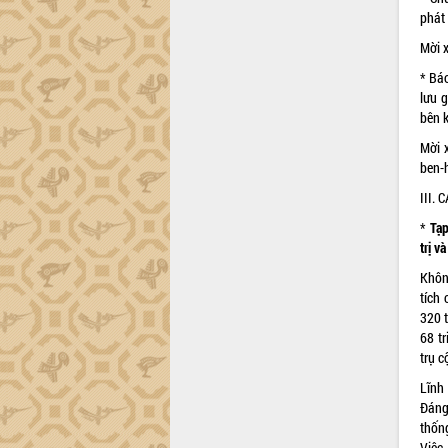
công tác cải cách hành chính mô hình
phát
mới
Mời 
UBND tỉnh họp báo định kỳ tháng 4
* Bá
năm 2026
lưu g
Hội thảo khoa học “Giải pháp thúc đẩy
bên k
phát triển nền kinh tế xanh tại tỉnh
Đắk Lắk”
Mời x
ben-
Tăng cường giám sát, đôn đốc thực
hiện nhiệm vụ quản lý tài sản công
III.
hàng tuần
*
Tạp
Tháo gỡ những vướng mắc, đẩy mạnh
trị v
công tác cải cách thủ tục hành chính
tại Trung tâm Phục vụ hành chính
Khôn
công tỉnh
tích
320 
Đắk Lắk: Tôn vinh 46 giải pháp tại Hội
68 t
thi Sáng tạo Kỹ thuật 2024 - 2025
trụ 
Đắk Lắk rà soát, điều chỉnh Đề án 190
về phát triển nuôi trồng thủy sản
Lĩnh
Đáng
Phó Chủ tịch UBND tỉnh Đắk Lắk
thốn
Trương Công Thái kiểm tra thực địa
Việc