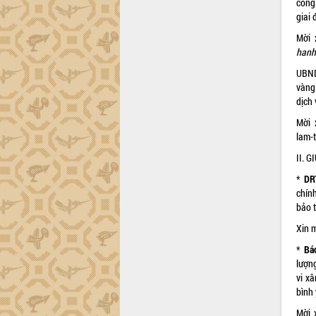
công
trường Nguyễn Hoàng Hiệp khảo sát
giai
vùng trồng và doanh nghiệp đóng gói
sầu riêng tại Đắk Lắk
Mời 
Trình diễn nghệ thuật chế biến các
hanh
món ăn từ sầu riêng
UBND
Đắk Lắk công bố Quy hoạch và xúc
vàng
tiến đầu tư tỉnh
dịch 
Ngành cá ngừ Đắk Lắk chủ động thích
Mời 
ứng để giữ vững thị trường xuất khẩu
lam-
Diễn đàn Kinh tế tư nhân Việt Nam đột
II. 
phá cơ chế - Hợp tác công tư
Đề án 06 tạo bước ngoặt đột phá trong
*
DRT
cải cách hành chính tỉnh Đắk Lắk
chín
bảo 
Kết nối tour, đẩy mạnh chuyển đổi số
để phát triển du lịch Đắk Lắk
Xin m
Khởi động Dự án Đầu tư xây dựng hạ
*
Bá
tầng kỹ thuật Cụm công nghiệp Tân
lượn
Tiến
vi x
Gặp mặt các cơ quan báo chí nhân Kỷ
bình
niệm 101 năm Ngày Báo chí Cách
Mời x
mạng Việt Nam