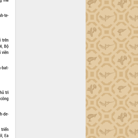
h-te-
 trên
4, Bộ
 viên
-bat-
ủ trì
 công
h-de-
triển
ôl, Ea