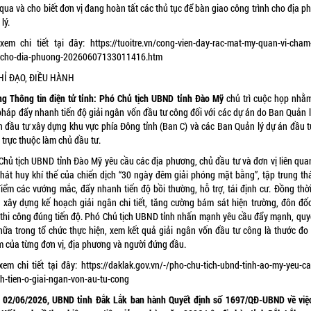
qua và cho biết đơn vị đang hoàn tất các thủ tục để bàn giao công trình cho địa 
lý.
xem chi tiết tại đây:
https://tuoitre.vn/cong-vien-day-rac-mat-my-quan-vi-cham
-cho-dia-phuong-20260607133011416.htm
 CHỈ ĐẠO, ĐIỀU HÀNH
ng Thông tin điện tử tỉnh: Phó Chủ tịch UBND tỉnh Đào Mỹ
chủ trì cuộc họp nhằ
 pháp đẩy nhanh tiến độ giải ngân vốn đầu tư công đối với các dự án do Ban Quản l
n đầu tư xây dựng khu vực phía Đông tỉnh (Ban C) và các Ban Quản lý dự án đầu t
 trực thuộc làm chủ đầu tư.
Chủ tịch UBND tỉnh Đào Mỹ yêu cầu các địa phương, chủ đầu tư và đơn vị liên quan
phát huy khí thế của chiến dịch “30 ngày đêm giải phóng mặt bằng”, tập trung th
điểm các vướng mắc, đẩy nhanh tiến độ bồi thường, hỗ trợ, tái định cư. Đồng thời
 xây dựng kế hoạch giải ngân chi tiết, tăng cường bám sát hiện trường, đôn đố
 thi công đúng tiến độ. Phó Chủ tịch UBND tỉnh nhấn mạnh yêu cầu đẩy mạnh, quyết
nữa trong tổ chức thực hiện, xem kết quả giải ngân vốn đầu tư công là thước đo 
m của từng đơn vị, địa phương và người đứng đầu.
xem chi tiết tại đây:
https://daklak.gov.vn/-/pho-chu-tich-ubnd-tinh-ao-my-yeu-ca
h-tien-o-giai-ngan-von-au-tu-cong
 02/06/2026, UBND tỉnh Đắk Lắk ban hành Quyết định số 1697/QĐ-UBND về việ