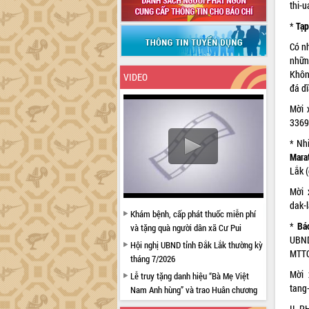
thi-
*
Tạp
Có n
nhữn
Khôn
VIDEO
đá d
Mời 
3369
* Nh
Mara
Lắk (
Mời 
dak-
Khám bệnh, cấp phát thuốc miễn phí
*
Bá
và tặng quà người dân xã Cư Pui
UBND
Hội nghị UBND tỉnh Đắk Lắk thường kỳ
MTTQ
tháng 7/2026
Mời 
Lễ truy tặng danh hiệu “Bà Mẹ Việt
tang
Nam Anh hùng” và trao Huân chương
Lao động
II. 