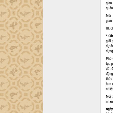
trường Nguyễn Hoàng Hiệp khảo sát
gian 
vùng trồng và doanh nghiệp đóng gói
quản 
sầu riêng tại Đắk Lắk
Mời 
Trình diễn nghệ thuật chế biến các
giao
món ăn từ sầu riêng
III.
Đắk Lắk công bố Quy hoạch và xúc
tiến đầu tư tỉnh
* Cổ
Ngành cá ngừ Đắk Lắk chủ động thích
giải
ứng để giữ vững thị trường xuất khẩu
dự á
dựng
Diễn đàn Kinh tế tư nhân Việt Nam đột
phá cơ chế - Hợp tác công tư
Phó 
Đề án 06 tạo bước ngoặt đột phá trong
tục 
cải cách hành chính tỉnh Đắk Lắk
dứt 
động
Kết nối tour, đẩy mạnh chuyển đổi số
thầu
để phát triển du lịch Đắk Lắk
hơn 
Khởi động Dự án Đầu tư xây dựng hạ
nhiệ
tầng kỹ thuật Cụm công nghiệp Tân
Tiến
Mời 
nhan
Gặp mặt các cơ quan báo chí nhân Kỷ
niệm 101 năm Ngày Báo chí Cách
Ngày
mạng Việt Nam