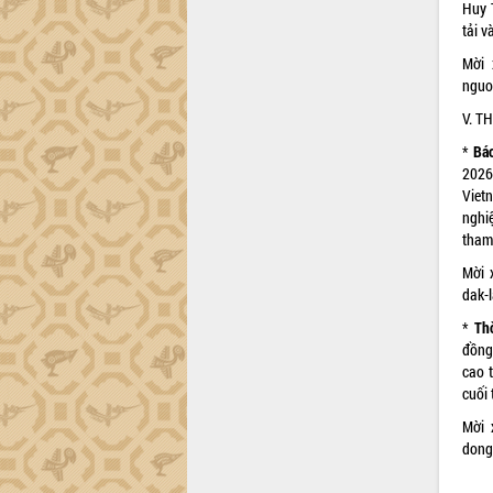
Dự án cao tốc Khánh Hòa - Buôn Ma
Huy 
Thuột
tải v
Định vị cà phê Việt Nam như một “di
Mời 
sản sống” trong dòng chảy toàn cầu
nguo
Xây dựng nông thôn mới: Nâng cao đời
V. T
sống người dân từ những mô hình thiết
thực
*
Bá
Quyết liệt tháo gỡ vướng mắc, đẩy
2026 
nhanh tiến độ các dự án trọng điểm
Viet
trong Khu kinh tế Nam Phú Yên
nghi
tham
Hòn Yến phát triển du lịch gắn với bảo
tồn biển
Mời 
Lấy ý kiến điều chỉnh Quy hoạch tỉnh
dak-l
Đắk Lắk thời kỳ 2021-2030, tầm nhìn
*
Th
đến năm 2050
đồng/
Phát động chiến dịch 30 ngày đêm
cao 
giải phóng mặt bằng Tuyến đường bộ
cuối 
ven biển
Mời 
Đắk Lắk nỗ lực thúc đẩy tăng trưởng
dong
kinh tế từ 10% trở lên trong Quý
II/2026