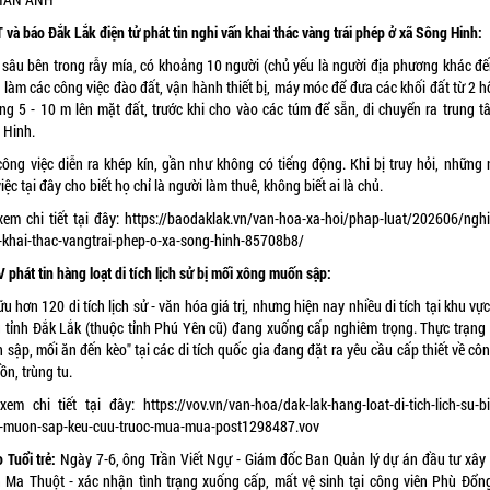
 và báo Đắk Lắk điện tử phát tin nghi vấn khai thác vàng trái phép ở xã Sông Hinh:
sâu bên trong rẫy mía, có khoảng 10 người (chủ yếu là người địa phương khác đến
 làm các công việc đào đất, vận hành thiết bị, máy móc để đưa các khối đất từ 2 h
ng 5 - 10 m lên mặt đất, trước khi cho vào các túm để sẵn, di chuyển ra trung t
 Hinh.
công việc diễn ra khép kín, gần như không có tiếng động. Khi bị truy hỏi, những 
iệc tại đây cho biết họ chỉ là người làm thuê, không biết ai là chủ.
xem chi tiết tại đây:
https://baodaklak.vn/van-hoa-xa-hoi/phap-luat/202606/nghi
-khai-thac-vangtrai-phep-o-xa-song-hinh-85708b8/
 phát tin hàng loạt di tích lịch sử bị mối xông muốn sập:
u hơn 120 di tích lịch sử - văn hóa giá trị, nhưng hiện nay nhiều di tích tại khu vự
 tỉnh Đắk Lắk (thuộc tỉnh Phú Yên cũ) đang xuống cấp nghiêm trọng. Thực trạng 
sập, mối ăn đến kèo" tại các di tích quốc gia đang đặt ra yêu cầu cấp thiết về cô
ồn, trùng tu.
xem chi tiết tại đây:
https://vov.vn/van-hoa/dak-lak-hang-loat-di-tich-lich-su-b
-muon-sap-keu-cuu-truoc-mua-mua-post1298487.vov
 Tuổi trẻ:
Ngày 7-6, ông Trần Viết Ngự - Giám đốc Ban Quản lý dự án đầu tư xây
 Ma Thuột - xác nhận tình trạng xuống cấp, mất vệ sinh tại
công viên
Phù Đổng