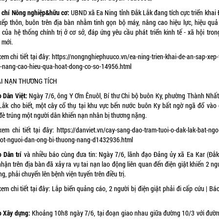
 chí Nông nghiệp&hữu cơ:
UBND xã Ea Ning tỉnh Đắk Lắk đang tích cực triển khai 
xếp thôn, buôn trên địa bàn nhằm tinh gọn bộ máy, nâng cao hiệu lực, hiệu quả
của hệ thống chính trị ở cơ sở, đáp ứng yêu cầu phát triển kinh tế - xã hội tron
 mới.
em chi tiết tại đây:
https://nongnghiephuuco.vn/ea-ning-trien-khai-de-an-sap-xep-
-nang-cao-hieu-qua-hoat-dong-co-so-14956.html
TAI NẠN THƯƠNG TÍCH
 Dân Việt:
Ngày 7/6, ông Y Ơm Ênuôl, Bí thư Chi bộ
buôn Ky
, phường Thành Nhất,
Lắk cho biết, một cây cổ thụ tại khu vực bến nước buôn Ky bất ngờ ngã đổ vào 
 đè trúng một người dân khiến nạn nhân bị thương nặng.
xem chi tiết tại đây:
https://danviet.vn/cay-sang-dao-tram-tuoi-o-dak-lak-bat-ngo
ot-nguoi-dan-ong-bi-thuong-nang-d1432936.html
 Dân trí
và nhiều báo cùng đưa tin: Ngày 7/6, lãnh đạo Đảng ủy xã Ea Kar (Đắk
hận trên địa bàn đã xảy ra vụ tai nạn lao động liên quan đến điện giật khiến 2 ng
g, phải chuyển lên bệnh viện tuyến trên điều trị.
em chi tiết tại đây:
Lắp biển quảng cáo, 2 người bị điện giật phải đi cấp cứu | Bá
o Xây dựng:
Khoảng 10h8 ngày 7/6, tại đoạn giao nhau giữa đường 10/3 với đườ