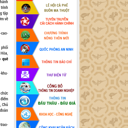
Khánh
trình
ng tập
ớm về
-cao-
 phối
 Hòa,
o quê
-khu-
 chức
 điểm
, Chủ
 đoàn
trao-