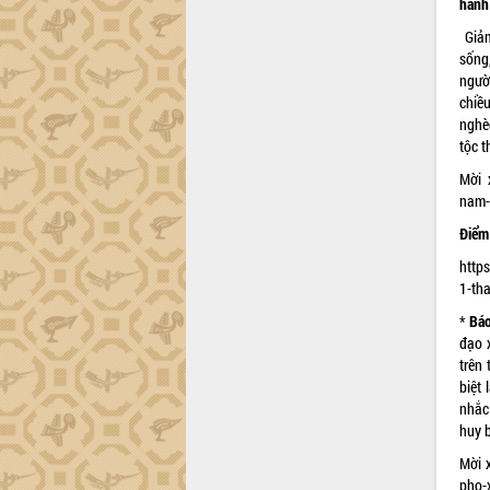
hành
Đắk Lắk sơ kết 4 năm triển khai thực
Giảm
hiện Đề án 06 của Chính phủ
sống
Họp báo thông tin về Hội nghị Công bố
ngườ
Quy hoạch và Xúc tiến đầu tư tỉnh Đắk
chiều
Lắk
nghè
Khơi thông điểm nghẽn, đẩy nhanh
tộc t
giải ngân vốn khắc phục thiên tai
Mời 
HĐND tỉnh thông qua điều chỉnh Quy
nam-
hoạch tỉnh thời kỳ 2021-2030
Điểm
Hội thảo góp ý hồ sơ điều chỉnh quy
hoạch tỉnh Đắk Lắk thời kỳ 2021-2030,
https
tầm nhìn đến năm 2050
1-th
Nâng cao hiệu quả hoạt động của các
*
Báo
doanh nghiệp nhà nước
đạo 
Hội nghị triển khai kết nối mạng
trên 
truyền số liệu chuyên dùng phục vụ cơ
biệt
quan Đảng, Nhà nước
nhắc
huy 
Lễ phát động chuỗi hoạt động chung
tay làm sạch môi trường
Mời x
Xã Ea Kar bước chuyển mình trong
pho-