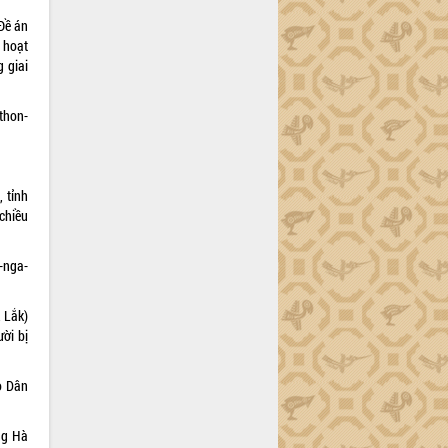
Đề án
 hoạt
g giai
thon-
 tỉnh
chiều
-nga-
 Lắk)
ười bị
o Dân
ng Hà