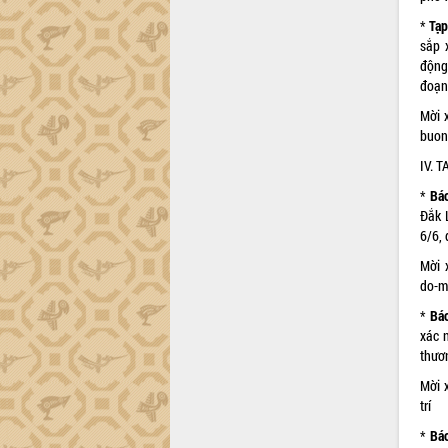
công tác cải cách hành chính mô hình
*
Tạp
mới
sắp 
UBND tỉnh họp báo định kỳ tháng 4
động 
năm 2026
đoạn
Hội thảo khoa học “Giải pháp thúc đẩy
Mời x
phát triển nền kinh tế xanh tại tỉnh
buon
Đắk Lắk”
IV. 
Tăng cường giám sát, đôn đốc thực
hiện nhiệm vụ quản lý tài sản công
*
Báo
hàng tuần
Đắk 
Tháo gỡ những vướng mắc, đẩy mạnh
6/6,
công tác cải cách thủ tục hành chính
Mời 
tại Trung tâm Phục vụ hành chính
do-m
công tỉnh
*
Báo
Đắk Lắk: Tôn vinh 46 giải pháp tại Hội
xác n
thi Sáng tạo Kỹ thuật 2024 - 2025
thươn
Đắk Lắk rà soát, điều chỉnh Đề án 190
về phát triển nuôi trồng thủy sản
Mời x
trí
Phó Chủ tịch UBND tỉnh Đắk Lắk
Trương Công Thái kiểm tra thực địa
*
Bá