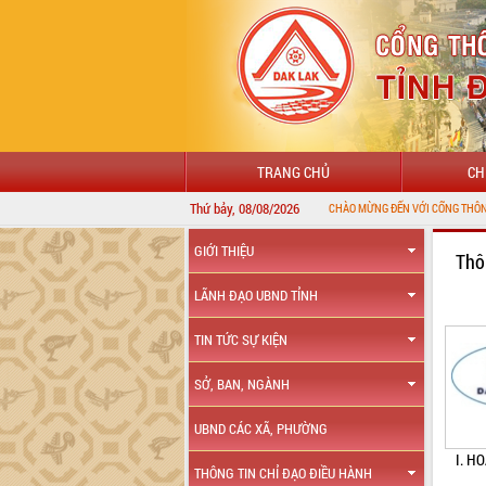
TRANG CHỦ
CH
Thứ bảy, 08/08/2026
GIỚI THIỆU
Thô
LÃNH ĐẠO UBND TỈNH
TIN TỨC SỰ KIỆN
SỞ, BAN, NGÀNH
UBND CÁC XÃ, PHƯỜNG
I. H
THÔNG TIN CHỈ ĐẠO ĐIỀU HÀNH