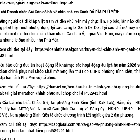
ua-lao-ong-gioi-nang-suat-cao-thu-nhap-tot-
 chí Doanh nhân Sài Gòn có bài về chín anh em Gành ĐÁ DĨA PHÚ YÊN:
hững người đã đi khắp Việt Nam và đến Phú Yên mấy chục lần. Họ bảo, lần nào cũ
g phát hiện mới nhưng đọng lại sau cùng là Gành Đá Dĩa. Tại sao chỉ nơi này mớ
g chỉ một mà tới chín điểm khác nhau. Cả châu Á, ngoài Việt Nam; mấy nước có 
ĩa nhưng không nhiều như Phú Yên.
xem chi tiết tại đây:
https://doanhnhansaigon.vn/huyen-tich-chin-anh-em-ganh-da
48.html
iều báo cùng đưa tin hoạt động
lễ khai mạc các hoạt động du lịch hè năm 2026 và
thon chinh phục
núi Chóp Chài
mở rộng lần thứ I do UBND phường Bình Kiến, tỉn
địa bàn tỉnh Phú Yên cũ) tổ chức.
xem chi tiết tại đây:
https://danviet.vn/hoa-hau-ha-truc-linh-yen-nhi-quang-ba-du
lak-tai-giai-marathon-chinh-phuc-nui-chop-chai-d1432942.html
o Gia Lai
cho biết: Chiều 6-6, tại phường Bình Kiến (tỉnh Đắk Lắk), Đảng ủy - H
 - Ủy ban MTTQ Việt Nam xã Gào (tỉnh Gia Lai) và Đảng ủy - HĐND - UBND - Ủ
 Việt Nam phường Bình Kiến tổ chức chương trình kết nghĩa giữa 2 địa phương.
xem chi tiết tại đây:
https://baogialai.com.vn/xa-gao-va-phuong-binh-kien-ket-n
-cuong-hop-tac-phat-trien-post589201.html
PHẢN ÁNH