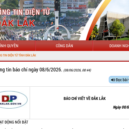
ÍNH QUYỀN
CÔNG DÂN
DOANH NGH
CHÀO
ng tin báo chí ngày 08/6/2026.
(08/06/2026, 08:44)
Đọc bài 
BÁO CHÍ VIẾT VỀ ĐẮK LẮK
Ngày 08/
OẠT ĐỘNG NỔI BẬT