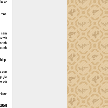
ữa xe
-mot-
- năm
Retail
doanh
doanh
hiep-
5.400
ng giá
o với
tieu-
GUỒN