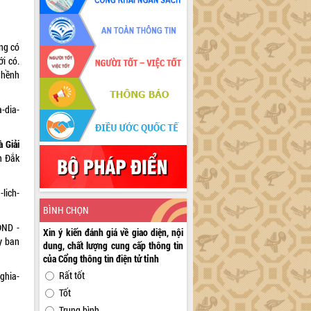
ng có
i có.
ghềnh
-dia-
 Giải
h Đắk
-lich-
BÌNH CHỌN
ĐND -
Xin ý kiến đánh giá về giao diện, nội
y ban
dung, chất lượng cung cấp thông tin
của Cổng thông tin điện tử tỉnh
Rất tốt
ghia-
Tốt
Trung bình