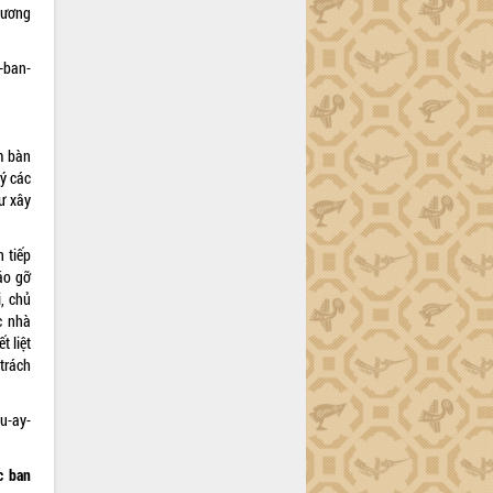
phương
-ban-
m bàn
ý các
ư xây
 tiếp
áo gỡ
, chủ
c nhà
 liệt
trách
u-ay-
c ban