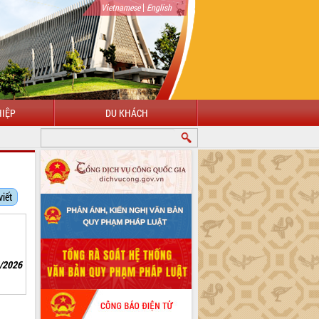
|
Vietnamese
English
IỆP
DU KHÁCH
 MỪNG ĐẾN VỚI CỔNG THÔNG TIN ĐIỆN TỬ TỈNH ĐẮK LẮK
viết
6/2026