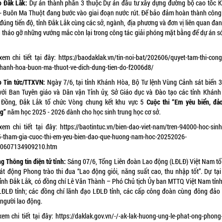
o Đắk Lắk:
Dự án thành phần 3 thuộc Dự án đầu tư xây dựng đường bộ cao tốc 
- Buôn Ma Thuột đang bước vào giai đoạn nước rút. Để bảo đảm hoàn thành công 
đúng tiến độ, tỉnh Đắk Lắk cùng các sở, ngành, địa phương và đơn vị liên quan đa
g tháo gỡ những vướng mắc còn lại trong công tác giải phóng mặt bằng để dự án s
xem chi tiết tại đây:
https://baodaklak.vn/tin-noi-bat/202606/quyet-tam-thi-cong
khanh-hoa-buon-ma-thuot-ve-dich-dung-tien-do-f2006d8/
o Tin tức/TTXVN:
Ngày 7/6, tại tỉnh Khánh Hòa, Bộ Tư lệnh Vùng Cảnh sát biển 3
với Ban Tuyên giáo và Dân vận Tỉnh ủy, Sở Giáo dục và Đào tạo các tỉnh Khánh
Đồng, Đắk Lắk tổ chức Vòng chung kết khu vực 5
Cuộc thi “Em yêu biển, đả
g”
năm học 2025 - 2026 dành cho học sinh trung học cơ sở.
xem chi tiết tại đây:
https://baotintuc.vn/bien-dao-viet-nam/tren-94000-hoc-sinh
5-tham-gia-cuoc-thi-em-yeu-bien-dao-que-huong-nam-hoc-20252026-
0607134909210.htm
g Thông tin điện tử tỉnh:
Sáng 07/6, Tổng Liên đoàn Lao động (LĐLĐ) Việt Nam tổ
hát động Phong trào thi đua “Lao động giỏi, năng suất cao, thu nhập tốt”
.
Dự tại
tỉnh Đắk Lắk, có đồng chí Lê Văn Thành – Phó Chủ tịch Ủy ban MTTQ Việt Nam tỉnh
 LĐLĐ tỉnh; các đồng chí lãnh đạo LĐLĐ tỉnh, các cấp công đoàn cùng đông đảo
 người lao động.
xem chi tiết tại đây:
https://daklak.gov.vn/-/-ak-lak-huong-ung-le-phat-ong-phong-