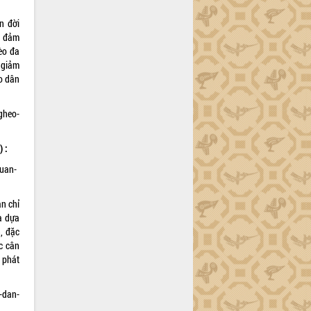
n đời
o đảm
èo đa
n giảm
o dân
gheo-
) :
tuan-
n chỉ
à dựa
n, đặc
c cân
 phát
-dan-