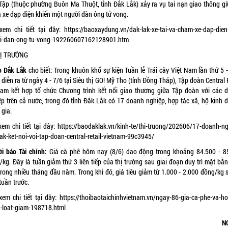
Tập (thuộc phường Buôn Ma Thuột, tỉnh Đắk Lắk) xảy ra vụ tai nạn giao thông gi
à xe đạp điện khiến một người đàn ông tử vong.
xem chi tiết tại đây:
https://baoxaydung.vn/dak-lak-xe-tai-va-cham-xe-dap-dien
i-dan-ong-tu-vong-192260607162128901.htm
HỊ TRƯỜNG
o Đắk Lắk
cho biết: Trong khuôn khổ sự kiện Tuần lễ Trái cây Việt Nam lần thứ 5 
diễn ra từ ngày 4 - 7/6 tại Siêu thị GO! Mỹ Tho (tỉnh Đồng Tháp), Tập đoàn Central 
nam kết hợp tổ chức Chương trình kết nối giao thương giữa Tập đoàn với các 
ệp trên cả nước, trong đó tỉnh Đắk Lắk có 17 doanh nghiệp, hợp tác xã, hộ kinh 
 gia.
xem chi tiết tại đây:
https://baodaklak.vn/kinh-te/thi-truong/202606/17-doanh-ng
ak-ket-noi-voi-tap-doan-central-retail-vietnam-99c3945/
ời báo Tài chính:
Giá cà phê hôm nay (8/6) dao động trong khoảng 84.500 - 8
kg. Đây là tuần giảm thứ 3 liên tiếp của thị trường sau giai đoạn duy trì mặt bằ
trong nhiều tháng đầu năm. Trong khi đó, giá tiêu giảm từ 1.000 - 2.000 đồng/kg s
tuần trước.
xem chi tiết tại đây:
https://thoibaotaichinhvietnam.vn/ngay-86-gia-ca-phe-va-ho-
-loat-giam-198718.html
N