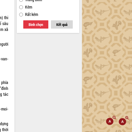
Kém
Rất kém
) thi
ố sâu
Bình chọn
Kết quả
âm xã
người
-van-
c phía
"đình
ng tác
i-moi-
 dựng
 thời