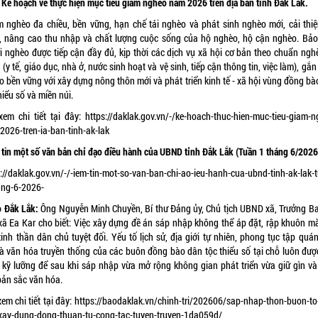
 Kế hoạch về thực hiện mục tiêu giảm nghèo năm 2026 trên địa bàn tỉnh Đắk Lắk.
 nghèo đa chiều, bền vững, hạn chế tái nghèo và phát sinh nghèo mới, cải thiệ
, nâng cao thu nhập và chất lượng cuộc sống của hộ nghèo, hộ cận nghèo. Bả
i nghèo được tiếp cận đầy đủ, kịp thời các dịch vụ xã hội cơ bản theo chuẩn ngh
 (y tế, giáo dục, nhà ở, nước sinh hoạt và vệ sinh, tiếp cận thông tin, việc làm), gắ
o bền vững với xây dựng nông thôn mới và phát triển kinh tế - xã hội vùng đồng bà
hiểu số và miền núi.
xem chi tiết tại đây:
https://daklak.gov.vn/-/ke-hoach-thuc-hien-muc-tieu-giam-n
2026-tren-ia-ban-tinh-ak-lak
 tin một số văn bản chỉ đạo điều hành của UBND tỉnh Đắk Lắk (Tuần 1 tháng 6/2026
://daklak.gov.vn/-/-iem-tin-mot-so-van-ban-chi-ao-ieu-hanh-cua-ubnd-tinh-ak-lak-
ang-6-2026-
 Đắk Lắk:
Ông Nguyễn Minh Chuyền, Bí thư Đảng ủy, Chủ tịch UBND xã, Trưởng Ba
xã Ea Kar cho biết: Việc xây dựng đề án sáp nhập không thể áp đặt, rập khuôn m
tinh thần dân chủ tuyệt đối. Yếu tố lịch sử, địa giới tự nhiên, phong tục tập quá
 là văn hóa truyền thống của các buôn đồng bào dân tộc thiểu số tại chỗ luôn đượ
 kỹ lưỡng để sau khi sáp nhập vừa mở rộng không gian phát triển vừa giữ gìn và
bản sắc văn hóa.
em chi tiết tại đây:
https://baodaklak.vn/chinh-tri/202606/sap-nhap-thon-buon-to
xay-dung-dong-thuan-tu-cong-tac-tuyen-truyen-1da059d/