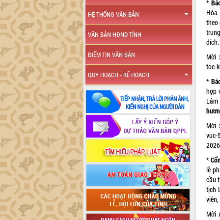
*
Bá
Hòa 
HỆ THỐNG VĂN BẢN
theo 
trun
VĂN BẢN HĐND TỈNH
đích.
ĐIỂM TIN VĂN BẢN
Mời 
toc-
QUY HOẠCH - KẾ HOẠCH
*
Bá
hợp 
Lâm 
hươn
Mời 
vuc-
2026
*
Cổn
lễ p
cầu 
tịch
viên,
Mời 