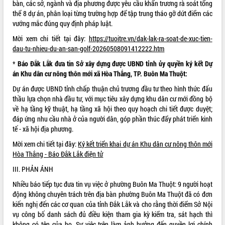
bàn, các sở, ngành và địa phương được yêu cầu khẩn trương rà soát tổng
Hội thảo khoa học “Giải pháp thúc đẩy
thể 8 dự án, phân loại từng trường hợp để tập trung tháo gỡ dứt điểm các
phát triển nền kinh tế xanh tại tỉnh
vướng mắc đúng quy định pháp luật.
Đắk Lắk”
Mời xem chi tiết tại đây:
https://tuoitre.vn/dak-lak-ra-soat-de-xuc-tien-
Tăng cường giám sát, đôn đốc thực
dau-tu-nhieu-du-an-san-golf-20260508091412222.htm
hiện nhiệm vụ quản lý tài sản công
hàng tuần
*
Báo
Đ
ắk Lắk
đ
ưa tin Sở xây dựng
đ
ược UBND tỉnh ủy quyền ký kết Dự
án
Khu dân cư
nông thôn mới xã Hòa Thắng, TP. Buôn Ma Thuột:
Tháo gỡ những vướng mắc, đẩy mạnh
công tác cải cách thủ tục hành chính
Dự án được UBND tỉnh chấp thuận chủ trương đầu tư theo hình thức đấu
tại Trung tâm Phục vụ hành chính
thầu lựa chọn nhà đầu tư, với mục tiêu xây dựng khu dân cư mới đồng bộ
công tỉnh
về hạ tầng kỹ thuật, hạ tầng xã hội theo quy hoạch chi tiết được duyệt;
Đắk Lắk: Tôn vinh 46 giải pháp tại Hội
đáp ứng nhu cầu nhà ở của người dân, góp phần thúc đẩy phát triển kinh
thi Sáng tạo Kỹ thuật 2024 - 2025
tế - xã hội địa phương.
Đắk Lắk rà soát, điều chỉnh Đề án 190
Mời xem chi tiết tại đây:
Ký kết triển khai dự án Khu dân cư nông thôn mới
về phát triển nuôi trồng thủy sản
Hòa Thắng - Báo
Đ
ắk Lắk
đ
iện tử
Phó Chủ tịch UBND tỉnh Đắk Lắk
III. PHẢN ÁNH
Trương Công Thái kiểm tra thực địa
Dự án cao tốc Khánh Hòa - Buôn Ma
Nhiều báo tiếp tục đưa tin vụ việc ở phường Buôn Ma Thuột: 9 người hoạt
Thuột
động không chuyên trách trên địa bàn phường Buôn Ma Thuột đã có đơn
kiến nghị đến các cơ quan của tỉnh Đắk Lắk và cho rằng thời điểm Sở Nội
Định vị cà phê Việt Nam như một “di
vụ công bố danh sách đủ điều kiện tham gia kỳ kiểm tra, sát hạch thì
sản sống” trong dòng chảy toàn cầu
không có tên của họ. Sự việc trên làm ảnh hưởng đến quyền lợi chính