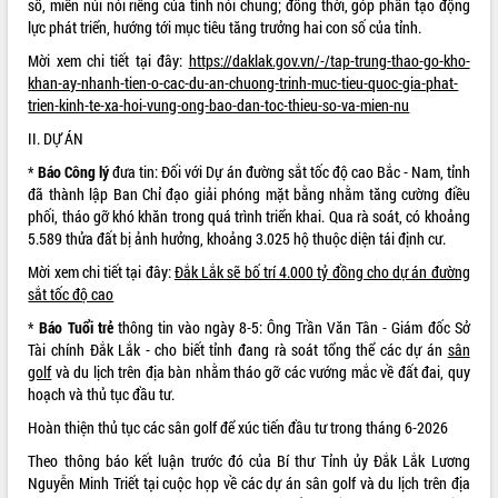
Quy hoạch và Xúc tiến đầu tư tỉnh Đắk
số, miền núi nói riêng của tình nói chung; đồng thời, góp phần tạo động
Lắk
lực phát triển, hướng tới mục tiêu tăng trưởng hai con số của tỉnh.
Khơi thông điểm nghẽn, đẩy nhanh
Mời xem chi tiết tại đây:
https://daklak.gov.vn/-/tap-trung-thao-go-kho-
giải ngân vốn khắc phục thiên tai
khan-ay-nhanh-tien-o-cac-du-an-chuong-trinh-muc-tieu-quoc-gia-phat-
HĐND tỉnh thông qua điều chỉnh Quy
trien-kinh-te-xa-hoi-vung-ong-bao-dan-toc-thieu-so-va-mien-nu
hoạch tỉnh thời kỳ 2021-2030
II. DỰ ÁN
Hội thảo góp ý hồ sơ điều chỉnh quy
*
Báo Công lý
đưa tin: Đối với Dự án đường sắt tốc độ cao Bắc - Nam, tỉnh
hoạch tỉnh Đắk Lắk thời kỳ 2021-2030,
đã thành lập Ban Chỉ đạo giải phóng mặt bằng nhằm tăng cường điều
tầm nhìn đến năm 2050
phối, tháo gỡ khó khăn trong quá trình triển khai. Qua rà soát, có khoảng
Nâng cao hiệu quả hoạt động của các
5.589 thửa đất bị ảnh hưởng, khoảng 3.025 hộ thuộc diện tái định cư.
doanh nghiệp nhà nước
Mời xem chi tiết tại đây:
Đắk Lắk sẽ bố trí 4.000 tỷ đồng cho dự án đường
Hội nghị triển khai kết nối mạng
sắt tốc độ cao
truyền số liệu chuyên dùng phục vụ cơ
quan Đảng, Nhà nước
*
Báo Tuổi trẻ
thông tin vào ngày 8-5: Ông Trần Văn Tân - Giám đốc Sở
Lễ phát động chuỗi hoạt động chung
Tài chính Đắk Lắk - cho biết tỉnh đang rà soát tổng thể các dự án
sân
tay làm sạch môi trường
golf
và du lịch trên địa bàn nhằm tháo gỡ các vướng mắc về đất đai, quy
hoạch và thủ tục đầu tư.
Xã Ea Kar bước chuyển mình trong
công tác cải cách hành chính mô hình
Hoàn thiện thủ tục các sân golf để xúc tiến đầu tư trong tháng 6-2026
mới
Theo thông báo kết luận trước đó của Bí thư Tỉnh ủy Đắk Lắk Lương
UBND tỉnh họp báo định kỳ tháng 4
Nguyễn Minh Triết tại cuộc họp về các dự án sân golf và du lịch trên địa
năm 2026