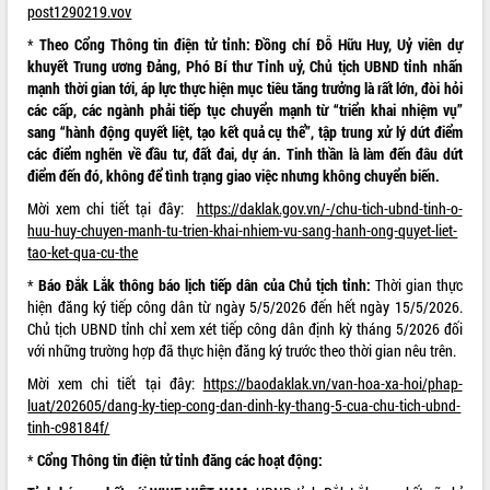
post1290219.vov
quan trọng
*
Theo Cổng Thông tin điện tử tỉnh:
Đồng chí Đỗ Hữu Huy, Uỷ viên dự
Bí thư Tỉnh ủy Lương Nguyễn Minh
khuyết Trung ương Đảng, Phó Bí thư Tỉnh uỷ, Chủ tịch UBND tỉnh nhấn
Triết thăm, tặng quà người có công với
mạnh thời gian tới, áp lực thực hiện mục tiêu tăng trưởng là rất lớn, đòi hỏi
cách mạng
các cấp, các ngành phải tiếp tục chuyển mạnh từ “triển khai nhiệm vụ”
Rà soát, hoàn thiện hệ thống thiết chế
sang “hành động quyết liệt, tạo kết quả cụ thể”, tập trung xử lý dứt điểm
văn hóa, thể thao đáp ứng yêu cầu
LIÊN KẾT WEB
các điểm nghẽn về đầu tư, đất đai, dự án. Tinh thần là làm đến đâu dứt
phát triển mới
điểm đến đó, không để tình trạng giao việc nhưng không chuyển biến.
Thường trực HĐND tỉnh Đắk Lắk gặp
Mời xem chi tiết tại đây:
https://daklak.gov.vn/-/chu-tich-ubnd-tinh-o-
mặt Đoàn chuyên gia y tế TP. Hồ Chí
huu-huy-chuyen-manh-tu-trien-khai-nhiem-vu-sang-hanh-ong-quyet-liet-
Minh
THỐNG KÊ TRUY CẬP
tao-ket-qua-cu-the
Lễ truy điệu và an táng hài cốt liệt sĩ
tại Nghĩa trang Liệt sĩ xã Sơn Hòa
Hôm nay:
27684
*
Báo Đắk Lắk thông báo lịch tiếp dân của Chủ tịch tỉnh:
Thời gian thực
hiện đăng ký tiếp công dân từ ngày 5/5/2026 đến hết ngày 15/5/2026.
Bàn giải pháp tháo gỡ khó khăn trong
Tất cả:
66040424
Chủ tịch UBND tỉnh chỉ xem xét tiếp công dân định kỳ tháng 5/2026 đối
xuất khẩu sầu riêng và triển khai quy
với những trường hợp đã thực hiện đăng ký trước theo thời gian nêu trên.
định EUDR
Thứ trưởng Bộ Nông nghiệp và Môi
Mời xem chi tiết tại đây:
https://baodaklak.vn/van-hoa-xa-hoi/phap-
trường Nguyễn Hoàng Hiệp khảo sát
luat/202605/dang-ky-tiep-cong-dan-dinh-ky-thang-5-cua-chu-tich-ubnd-
vùng trồng và doanh nghiệp đóng gói
tinh-c98184f/
sầu riêng tại Đắk Lắk
*
Cổng Thông tin điện tử tỉnh đăng các hoạt động:
Trình diễn nghệ thuật chế biến các