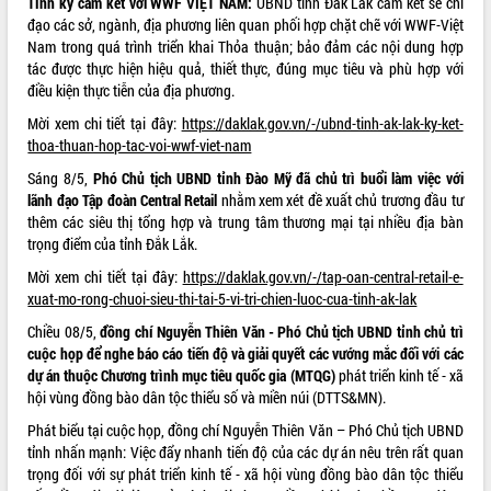
Tỉnh ký cam kết với WWF VIỆT NAM:
UBND tỉnh Đắk Lắk cam kết sẽ chỉ
món ăn từ sầu riêng
đạo các sở, ngành, địa phương liên quan phối hợp chặt chẽ với WWF-Việt
Đắk Lắk công bố Quy hoạch và xúc
Nam trong quá trình triển khai Thỏa thuận; bảo đảm các nội dung hợp
tiến đầu tư tỉnh
tác được thực hiện hiệu quả, thiết thực, đúng mục tiêu và phù hợp với
Ngành cá ngừ Đắk Lắk chủ động thích
điều kiện thực tiễn của địa phương.
ứng để giữ vững thị trường xuất khẩu
Mời xem chi tiết tại đây:
https://daklak.gov.vn/-/ubnd-tinh-ak-lak-ky-ket-
Diễn đàn Kinh tế tư nhân Việt Nam đột
thoa-thuan-hop-tac-voi-wwf-viet-nam
phá cơ chế - Hợp tác công tư
Sáng 8/5,
Phó Chủ tịch UBND tỉnh Đào Mỹ đã chủ trì buổi làm việc với
Đề án 06 tạo bước ngoặt đột phá trong
lãnh đạo Tập đoàn Central Retail
nhằm xem xét đề xuất chủ trương đầu tư
cải cách hành chính tỉnh Đắk Lắk
thêm các siêu thị tổng hợp và trung tâm thương mại tại nhiều địa bàn
Kết nối tour, đẩy mạnh chuyển đổi số
trọng điểm của tỉnh Đắk Lắk.
để phát triển du lịch Đắk Lắk
Mời xem chi tiết tại đây:
https://daklak.gov.vn/-/tap-oan-central-retail-e-
Khởi động Dự án Đầu tư xây dựng hạ
xuat-mo-rong-chuoi-sieu-thi-tai-5-vi-tri-chien-luoc-cua-tinh-ak-lak
tầng kỹ thuật Cụm công nghiệp Tân
Tiến
Chiều 08/5,
đồng chí Nguyễn Thiên Văn - Phó Chủ tịch UBND tỉnh chủ trì
Gặp mặt các cơ quan báo chí nhân Kỷ
cuộc họp để nghe báo cáo tiến độ và giải quyết các vướng mắc đối với các
niệm 101 năm Ngày Báo chí Cách
dự án thuộc Chương trình mục tiêu quốc gia (MTQG)
phát triển kinh tế - xã
mạng Việt Nam
hội vùng đồng bào dân tộc thiểu số và miền núi (DTTS&MN).
Đắk Lắk sơ kết 4 năm triển khai thực
Phát biểu tại cuộc họp, đồng chí Nguyễn Thiên Văn – Phó Chủ tịch UBND
hiện Đề án 06 của Chính phủ
tỉnh nhấn mạnh: Việc đẩy nhanh tiến độ của các dự án nêu trên rất quan
Họp báo thông tin về Hội nghị Công bố
trọng đối với sự phát triển kinh tế - xã hội vùng đồng bào dân tộc thiểu