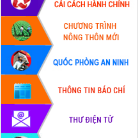
trong phòng chống tảo hôn và hôn
nhân cận huyết thống
Nông sản Tây Nguyên thu hút doanh
nghiệp nước ngoài
Đắk Lắk định vị thương hiệu du lịch
“Biển – Rừng – Cà phê” trong không
gian phát triển mới
Hội nghị chia sẻ kinh nghiệm, chuyển
giao kỹ thuật y tế, định hướng phát
triển chuyên sâu đến 2030
Chuyển đổi số mở ra không gian phát
triển trong lĩnh vực văn hóa, du lịch
Công bố quyết định của Ban Thường
vụ Tỉnh ủy về công tác cán bộ.
Thủ tướng Phạm Minh Chính: Khẩn
trương tái thiết cuộc sống người dân
sau thiên tai
Tập trung nâng cao chất lượng, tổ
chức sản xuất sầu riêng theo hướng
bền vững