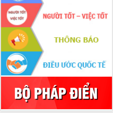
Nâng cao trách nhiệm người đứng
đầu, phát huy tinh thần chủ động,
sáng tạo để đảm bảo tiến độ giải ngân
vốn đầu tư công năm 2025
Sở Công Thương đột phá số hóa 100%
thủ tục trực tuyến lấy sự hài lòng của
doanh nghiệp làm thước đo phục vụ
Đảm bảo công tác bầu cử triển khai
đúng tiến độ, quy trình theo luật định
Ban Tuyên giáo và Dân vận Trung ương
tập huấn công tác khoa giáo năm 2025
Đắk Lắk hưởng ứng Ngày Pháp luật
Việt Nam 2025 và biểu dương 25 tập
thể, cá nhân tiêu biểu
Hội nghị lần thứ nhất Ban Chỉ đạo
công tác bầu cử tỉnh Đắk Lắk
Hội nghị UBND tỉnh thường kỳ tháng
10 năm 2025
Kỳ họp chuyên đề lần thứ Ba, HĐND
tỉnh khóa X