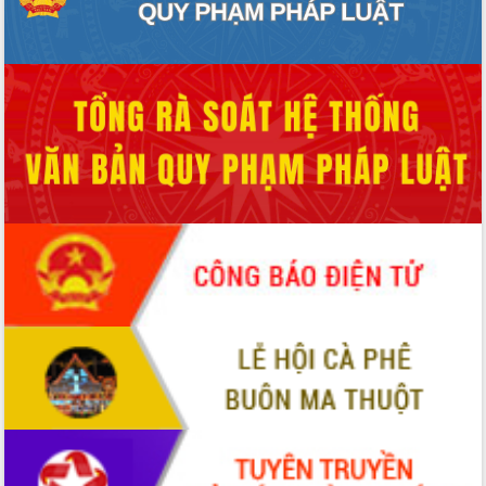
tác bầu cử tỉnh Đắk Lắk
Hội nghị Báo cáo viên Trung ương
tháng 01/2026
Phó Thủ tướng Hồ Quốc Dũng đánh giá
cao kết quả Chiến dịch Quang Trung
tại Đắk Lắk
Hội nghị Ban Chấp hành Đảng bộ tỉnh
Đắk Lắk lần thứ 2 (mở rộng)
Tập trung giải phóng mặt bằng, đẩy
nhanh tiến độ Tuyến đường bộ ven
biển
Gỡ khó, khởi công xây dựng, sửa chữa
toàn bộ nhà ở cho hộ dân đúng tiến độ
đề ra
UBND tỉnh Đắk Lắk tổng kết công tác
quốc phòng, quân sự địa phương năm
2025
Tập trung triển khai quyết liệt, đồng bộ
các giải pháp nhằm thực hiện hiệu quả
các nhiệm vụ đề ra năm 2025
Phát huy vai trò của người có uy tín