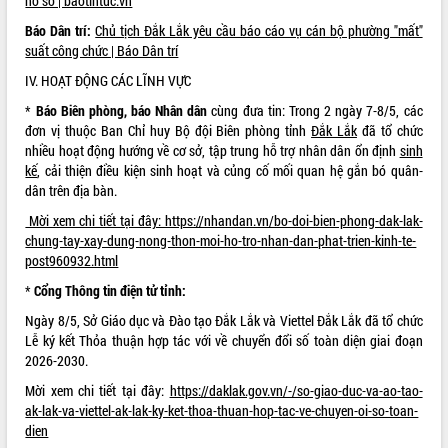
hồ sơ | baotintuc.vn
Thứ trưởng Bộ Y tế làm việc với tỉnh
Báo Dân trí:
Chủ tịch
Đ
ắk Lắk yêu cầu báo cáo vụ cán bộ phường "mất"
Đắk Lắk về phát triển nhân lực y tế
suất công chức | Báo Dân trí
cho trạm y tế cấp xã
Du lịch Đắk Lắk nâng tầm trải nghiệm
IV. HOẠT ĐỘNG CÁC LĨNH VỰC
du khách thông qua Hệ thống cơ sở dữ
*
Báo Biên phòng, báo Nhân dân
cùng đưa tin: Trong 2 ngày 7-8/5, các
liệu và Bản đồ số
đơn vị thuộc Ban Chỉ huy Bộ đội Biên phòng tỉnh
Đắk Lắk
đã tổ chức
Tập huấn ứng dụng trí tuệ nhân tạo (AI)
nhiều hoạt động hướng về cơ sở, tập trung hỗ trợ nhân dân ổn định
sinh
trong thương mại điện tử năm 2026
kế
, cải thiện điều kiện sinh hoạt và củng cố mối quan hệ gắn bó quân-
Đoàn đại biểu Quốc hội tỉnh Đắk Lắk
dân trên địa bàn.
trao đổi thông tin trước Kỳ họp thứ
Mời xem chi tiết tại đây: https://nhandan.vn/bo-doi-bien-phong-dak-lak-
nhất, Quốc hội khóa XVI
chung-tay-xay-dung-nong-thon-moi-ho-tro-nhan-dan-phat-trien-kinh-te-
Quyết liệt cải cách hành chính, khơi
post960932.html
thông nguồn lực phát triển
*
Cổng Thông tin điện tử tỉnh:
Nâng cao hiệu lực, hiệu quả HĐND
tỉnh thông qua hiện đại hóa hành chính
Ngày 8/5, Sở Giáo dục và Đào tạo Đắk Lắk và Viettel Đắk Lắk đã tổ chức
Lễ ký kết Thỏa thuận hợp tác với về chuyển đổi số toàn diện giai đoạn
Xã Ea Phê gắn cải cách hành chính với
2026-2030.
chuyển đổi số
Phó Chủ tịch Thường trực UBND tỉnh
Mời xem chi tiết tại đây:
https://daklak.gov.vn/-/so-giao-duc-va-ao-tao-
Hồ Thị Nguyên Thảo làm việc tại Trung
ak-lak-va-viettel-ak-lak-ky-ket-thoa-thuan-hop-tac-ve-chuyen-oi-so-toan-
tâm Phục vụ hành chính công xã Ea
dien
Phê