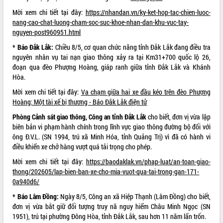
cấp xã
Mời xem chi tiết tại đây:
https://nhandan.vn/ky-ket-hop-tac-chien-luoc-
Đắk Lắk phát động hưởng ứng Ngày
nang-cao-chat-luong-cham-soc-suc-khoe-nhan-dan-khu-vuc-tay-
Quyền của người tiêu dùng Việt Nam
nguyen-post960951.html
2026
* Báo Đắk Lắk:
Chiều 8/5, cơ quan chức năng tỉnh Đắk Lắk đang điều tra
Đẩy mạnh cải cách hành chính, quyết
nguyên nhân vụ tai nạn giao thông xảy ra tại Km31+700 quốc lộ 26,
tâm đạt được mục tiêu tăng trưởng
đoạn qua đèo Phượng Hoàng, giáp ranh giữa tỉnh Đắk Lắk và Khánh
hai con số trong năm 2026
Hòa.
Tổ chức trang trọng Lễ hội Đền thờ
Mời xem chi tiết tại đây:
Va chạm giữa hai xe đầu kéo trên đèo Phượng
Lương Văn Chánh năm 2026
Hoàng: Một tài xế bị thương - Báo Đắk Lắk điện tử
Phó Bí thư Tỉnh ủy Đắk Lắk Đỗ Hữu
Huy giữ chức Bí thư Đảng ủy Ủy Ban
Phòng Cảnh sát giao thông, Công an tỉnh Đắk Lắk
cho biết, đơn vị vừa lập
Nhân dân tỉnh
biên bản vi phạm hành chính trong lĩnh vực giao thông đường bộ đối với
ông Đ.V.L. (SN 1994, trú xã Minh Hóa, tỉnh Quảng Trị) vì đã có hành vi
Bệnh án điện tử thúc đẩy chuyển đổi
điều khiển xe chở hàng vượt quá tải trọng cho phép.
số y tế tại Đắk Lắk
Chuyển đổi số thư viện: Mở rộng
Mời xem chi tiết tại đây:
https://baodaklak.vn/phap-luat/an-toan-giao-
không gian tri thức trong thời đại số
thong/202605/lap-bien-ban-xe-cho-mia-vuot-qua-tai-trong-gan-171-
0a940d6/
Đánh giá, rút kinh nghiệm công tác tổ
chức diễn tập trước ngày bầu cử
* Báo Lâm Đồng:
Ngày 8/5, Công an xã Hiệp Thạnh (Lâm Đồng) cho biết,
Chương trình “Gặp gỡ hữu nghị –
đơn vị vừa bắt giữ đối tượng truy nã nguy hiểm Châu Minh Ngọc (SN
Friendship Meeting New Year 2026”
1951), trú tại phường Đông Hòa, tỉnh Đắk Lắk, sau hơn 11 năm lẩn trốn.