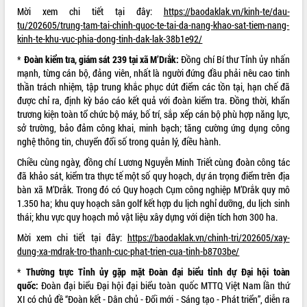
Mời xem chi tiết tại đây:
https://baodaklak.vn/kinh-te/dau-
ĐIỂM TIN VĂN BẢN
tu/202605/trung-tam-tai-chinh-quoc-te-tai-da-nang-khao-sat-tiem-nang-
kinh-te-khu-vuc-phia-dong-tinh-dak-lak-38b1e92/
QUY HOẠCH - KẾ HOẠCH
*
Đoàn kiểm tra, giám sát 239 tại xã M’Drắk:
Đồng chí Bí thư Tỉnh ủy nhấn
mạnh, từng cán bộ, đảng viên, nhất là người đứng đầu phải nêu cao tinh
thần trách nhiệm, tập trung khắc phục dứt điểm các tồn tại, hạn chế đã
được chỉ ra, định kỳ báo cáo kết quả với đoàn kiểm tra. Đồng thời, khẩn
trương kiện toàn tổ chức bộ máy, bố trí, sắp xếp cán bộ phù hợp năng lực,
sở trường, bảo đảm công khai, minh bạch; tăng cường ứng dụng công
nghệ thông tin, chuyển đổi số trong quản lý, điều hành.
Chiều cùng ngày, đồng chí Lương Nguyễn Minh Triết cùng đoàn công tác
đã khảo sát, kiểm tra thực tế một số quy hoạch, dự án trọng điểm trên địa
bàn xã M’Drắk. Trong đó có Quy hoạch Cụm công nghiệp M’Drắk quy mô
1.350 ha; khu quy hoạch sân golf kết hợp du lịch nghỉ dưỡng, du lịch sinh
thái; khu vực quy hoạch mỏ vật liệu xây dựng với diện tích hơn 300 ha.
Mời xem chi tiết tại đây:
https://baodaklak.vn/chinh-tri/202605/xay-
dung-xa-mdrak-tro-thanh-cuc-phat-trien-cua-tinh-b8703be/
*
Thường trực Tỉnh ủy gặp mặt Đoàn đại biểu tỉnh dự Đại hội toàn
quốc:
Đoàn đại biểu Đại hội đại biểu toàn quốc MTTQ Việt Nam lần thứ
XI có chủ đề “Đoàn kết - Dân chủ - Đổi mới - Sáng tạo - Phát triển”, diễn ra