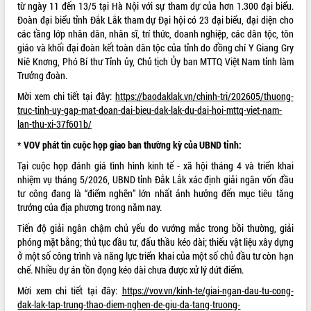
từ ngày 11 đến 13/5 tại Hà Nội với sự tham dự của hơn 1.300 đại biểu.
VIDEO
Đoàn đại biểu tỉnh Đắk Lắk tham dự Đại hội có 23 đại biểu, đại diện cho
các tầng lớp nhân dân, nhân sĩ, trí thức, doanh nghiệp, các dân tộc, tôn
giáo và khối đại đoàn kết toàn dân tộc của tỉnh do đồng chí Y Giang Gry
Niê Knơng, Phó Bí thư Tỉnh ủy, Chủ tịch Ủy ban MTTQ Việt Nam tỉnh làm
Trưởng đoàn.
Mời xem chi tiết tại đây:
https://baodaklak.vn/chinh-tri/202605/thuong-
truc-tinh-uy-gap-mat-doan-dai-bieu-dak-lak-du-dai-hoi-mttq-viet-nam-
lan-thu-xi-37f601b/
*
VOV phát tin cuộc họp giao ban thường kỳ của UBND tỉnh:
Khám bệnh, cấp phát thuốc miễn phí
Tại cuộc họp đánh giá tình hình kinh tế - xã hội tháng 4 và triển khai
và tặng quà người dân xã Cư Pui
nhiệm vụ tháng 5/2026, UBND tỉnh Đắk Lắk xác định giải ngân vốn đầu
Hội nghị UBND tỉnh Đắk Lắk thường kỳ
tư công đang là “điểm nghẽn” lớn nhất ảnh hưởng đến mục tiêu tăng
tháng 7/2026
trưởng của địa phương trong năm nay.
Lễ truy tặng danh hiệu “Bà Mẹ Việt
Tiến độ giải ngân chậm chủ yếu do vướng mắc trong bồi thường, giải
Nam Anh hùng” và trao Huân chương
phóng mặt bằng; thủ tục đầu tư, đấu thầu kéo dài; thiếu vật liệu xây dựng
Lao động
ở một số công trình và năng lực triển khai của một số chủ đầu tư còn hạn
ALBUM ẢNH
UBND tỉnh Đắk Lắk triển khai nhiệm
chế. Nhiều dự án tồn đọng kéo dài chưa được xử lý dứt điểm.
vụ 6 tháng cuối năm 2026
Mời xem chi tiết tại đây:
https://vov.vn/kinh-te/giai-ngan-dau-tu-cong-
Kỳ họp thứ Hai, Hội đồng nhân dân
dak-lak-tap-trung-thao-diem-nghen-de-giu-da-tang-truong-
tỉnh khóa XI quyết nghị nhiều nội dung