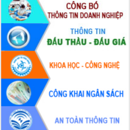
Đẩy nhanh công tác khắc phục, ổn
định đời sống Nhân dân sau bão số 13
Bí thư Tỉnh ủy Lương Nguyễn Minh
Triết dự Ngày hội đại đoàn kết tại
Buôn Đăk Tuôr, xã Cư Pui
Khởi công xây dựng Trường Phổ thông
nội trú liên cấp tiểu học và THCS xã Ia
Rvê
Phó Thủ tướng Chính phủ Mai Văn
Chính chia sẻ, động viên người dân
chịu ảnh hưởng nặng từ bão số 13
Chủ tịch UBND tỉnh kiểm tra công tác
phòng, chống bão số 13 tại các địa
bàn xung yếu
Tập trung đẩy nhanh giải ngân nguồn
vốn các chương trình mục tiêu quốc
gia
Xã Ea H'leo giữ vững và nâng cao chất
lượng các tiêu chí nông thôn mới
Công bố quyết định của Ban Thường
vụ Tỉnh ủy về công tác cán bộ