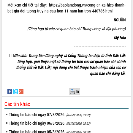
Bầu cử Quốc hội và HĐND: Cử tri Đắk
Mời xem chi tiết tại đây:
https://baolamdong.vn/cong-an-xa-hiep-thanh-
Lắk gửi gắm niềm tin, kỳ vọng vào lá
bat-giu-doi-tuong-truy-na-sau-hon-11-nam-lan-tron-440786.html
phiếu
NGUỒN
Đắk Lắk sẵn sàng các điều kiện cho
Ngày hội bầu cử đại biểu Quốc hội
(Tổng hợp từ các cơ quan báo chí Trung ương và địa phương)
khóa XVI và HĐND các cấp nhiệm kỳ
Mỹ Hòa
2026-2031
-----------------------------------
Đảm bảo cuộc bầu cử đại biểu Quốc
hội và đại biểu HĐND các cấp diễn ra

Ghi chú: Trung tâm Công nghệ và Cổng Thông tin điện tử tỉnh Đắk Lắk
an toàn, hiệu quả, đúng quy định
tổng hợp, giới thiệu một số thông tin trên các cơ quan báo chí chính
Thủ tướng Chính phủ Phạm Minh Chính
thống viết về Đắk Lắk; nội dung chi tiết thuộc trách nhiệm của các cơ
kiểm tra, chỉ đạo hoàn thành các dự
quan báo chí đăng tải.
án cao tốc và thăm khu tái định cư tại
Đắk Lắk
In
Sôi nổi Hội đua ngựa truyền thống Gò
Thì Thùng mừng Xuân Bính Ngọ 2026
Các tin khác
Lãnh đạo tỉnh dâng hương tưởng niệm
tại Đập Đồng Cam đầu Xuân Bính Ngọ
Thông tin báo chí ngày 07/8/2026.
(07/08/2026, 09:39)
Ngành nông nghiệp phấn đấu tăng
Thông tin báo chí ngày 06/8/2026.
(06/08/2026, 08:23)
trưởng đạt 5,86% trong năm 2026
Thông tin báo chí ngày 05/8/2026.
UBND tỉnh Đắk Lắk triển khai công tác
(05/08/2026, 08:38)