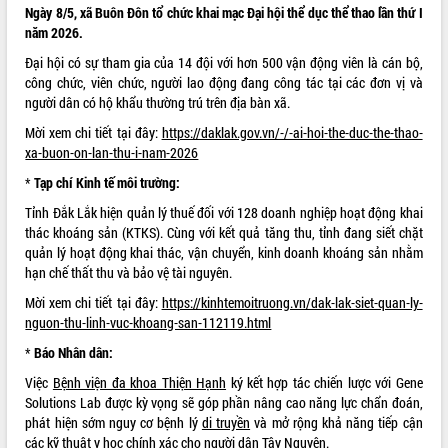
Ngày 8/5, xã Buôn Đôn tổ chức khai mạc Đại hội thể dục thể thao lần thứ I
Xây dựng nền hành chính số đồng
năm 2026.
hành cùng nông dân dân, doanh nghiệp
Đại hội có sự tham gia của 14 đội với hơn 500 vận động viên là cán bộ,
Giai đoạn 2026-2030, Đắk Lắk phấn
công chức, viên chức, người lao động đang công tác tại các đơn vị và
đấu có 77% xã đạt chuẩn nông thôn
người dân có hộ khẩu thường trú trên địa bàn xã.
mới
Mời xem chi tiết tại đây:
https://daklak.gov.vn/-/-ai-hoi-the-duc-the-thao-
Chuyển đổi số 'mở đường' cho nông
xa-buon-on-lan-thu-i-nam-2026
nghiệp Đắk Lắk tăng trưởng bứt phá
Triển khai đồng bộ đo đạc, lập hồ sơ
*
Tạp chí Kinh tế môi trường:
địa chính, hoàn thiện cơ sở dữ liệu đất
Tỉnh Đắk Lắk hiện quản lý thuế đối với 128 doanh nghiệp hoạt động khai
đai
thác khoáng sản (KTKS). Cùng với kết quả tăng thu, tỉnh đang siết chặt
Ứng dụng sinh trắc học - Bước tiến
quản lý hoạt động khai thác, vận chuyển, kinh doanh khoáng sản nhằm
trong hành trình chuyển đổi số tại Đắk
hạn chế thất thu và bảo vệ tài nguyên.
Lắk
Mời xem chi tiết tại đây:
https://kinhtemoitruong.vn/dak-lak-siet-quan-ly-
Đắk Lắk nâng cao hiệu quả công tác
nguon-thu-linh-vuc-khoang-san-112119.html
Đảng từ Sổ tay đảng viên điện tử
*
Báo Nhân dân:
Đắk Lắk đẩy mạnh nuôi biển công
nghệ, hướng tới phát triển thủy sản
Việc
Bệnh viện đa khoa Thiện Hạnh
ký kết hợp tác chiến lược với Gene
bền vững
Solutions Lab được kỳ vọng sẽ góp phần nâng cao năng lực chẩn đoán,
Tập huấn nâng cao năng lực triển khai
phát hiện sớm nguy cơ bệnh lý
di truyền
và mở rộng khả năng tiếp cận
chuyển đổi số cho cán bộ, công chức
các kỹ thuật y học chính xác cho người dân
Tây Nguyên
.