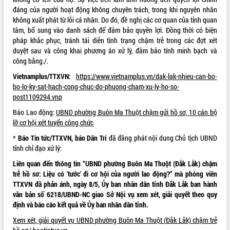
Xây dựng nông thôn mới: Nâng cao đời
đáng của người hoạt động không chuyên trách, trong khi nguyên nhân
sống người dân từ những mô hình thiết
không xuất phát từ lỗi cá nhân. Do đó, đề nghị các cơ quan của tỉnh quan
thực
tâm, bổ sung vào danh sách để đảm bảo quyền lợi. Đồng thời có biện
Quyết liệt tháo gỡ vướng mắc, đẩy
pháp khắc phục, tránh tái diễn tình trạng chậm trễ trong các đợt xét
nhanh tiến độ các dự án trọng điểm
duyệt sau và công khai phương án xử lý, đảm bảo tính minh bạch và
trong Khu kinh tế Nam Phú Yên
công bằng./.
Hòn Yến phát triển du lịch gắn với bảo
Vietnamplus/TTXVN:
https://www.vietnamplus.vn/dak-lak-nhieu-can-bo-
tồn biển
bo-lo-ky-sat-hach-cong-chuc-do-phuong-cham-xu-ly-ho-so-
Lấy ý kiến điều chỉnh Quy hoạch tỉnh
post1109294.vnp
Đắk Lắk thời kỳ 2021-2030, tầm nhìn
Báo Lao động:
UBND phường Buôn Ma Thuột chậm gửi hồ sơ, 10 cán bộ
đến năm 2050
lỡ cơ hội xét tuyển công chức
Phát động chiến dịch 30 ngày đêm
giải phóng mặt bằng Tuyến đường bộ
*
Báo Tin tức/TTXVN, báo Dân Trí
đã đăng phát nội dung Chủ tịch UBND
ven biển
tỉnh chỉ đạo xử lý:
Đắk Lắk nỗ lực thúc đẩy tăng trưởng
Liên quan đến thông tin “UBND phường Buôn Ma Thuột (Đắk Lắk) chậm
kinh tế từ 10% trở lên trong Quý
trễ hồ sơ: Liệu có 'tước' đi cơ hội của người lao động?” mà phóng viên
II/2026
TTXVN đã phản ánh, ngày 8/5, Ủy ban nhân dân tỉnh Đắk Lắk ban hành
Đắk Lắk ký kết thỏa thuận hợp tác về
văn bản số 6218/UBND-NC giao Sở Nội vụ xem xét, giải quyết theo quy
chuyển đổi số giai đoạn 2026 – 2030
định và báo cáo kết quả về Ủy ban nhân dân tỉnh.
với Tập đoàn Bưu chính Viễn thông
Xem xét, giải quyết vụ UBND phường Buôn Ma Thuột (
Đ
ắk Lắk) chậm trễ
Việt Nam