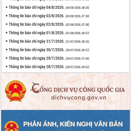
quốc phòng, quân sự địa phương năm
Thông tin báo chí ngày 04/8/2026.
(04/08/2026, 08:35)
2026
Thông tin báo chí ngày 03/8/2026.
(03/08/2026, 07:30)
Đắk Lắk tập trung toàn lực khắc phục
tồn tại IUU, sẵn sàng làm việc với
Thông tin báo chí ngày 02/8/2026.
(02/08/2026, 07:58)
Đoàn thanh tra EC
Thông tin báo chí ngày 01/8/2026.
(01/08/2026, 08:57)
Chủ tịch UBND tỉnh Tạ Anh Tuấn thăm,
Thông tin báo chí ngày 31/7/2026.
(31/07/2026, 08:25)
chúc mừng các bệnh viện nhân Ngày
Thầy thuốc Việt Nam
Thông tin báo chí ngày 30/7/2026.
(30/07/2026, 08:57)
Rộn ràng lễ hội truyền thống Sông
Thông tin báo chí ngày 29/7/2026.
(29/07/2026, 07:45)
nước Đà Nông lần thứ I năm 2026
Thông tin báo chí ngày 28/7/2026.
(28/07/2026, 09:02)
Kỳ họp Chuyên đề lần thứ Năm, HĐND
tỉnh Đắk Lắk thông qua các nghị quyết
quan trọng
Thống nhất danh sách giới thiệu ứng
cử đại biểu Quốc hội khoá XVI và đại
biểu HĐND tỉnh Đắk Lắk, nhiệm kỳ
2026-2031
Phát động hai phong trào thi đua quan
trọng trong kỷ nguyên mới
Hội nghị lần thứ tư Ban Chỉ đạo công