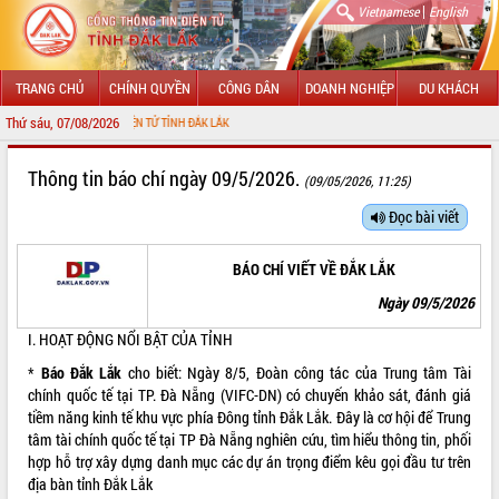
|
Vietnamese
English
TRANG CHỦ
CHÍNH QUYỀN
CÔNG DÂN
DOANH NGHIỆP
DU KHÁCH
Thứ sáu, 07/08/2026
HÔNG TIN ĐIỆN TỬ TỈNH ĐẮK LẮK
GIỚI THIỆU
Thông tin báo chí ngày 09/5/2026.
(09/05/2026, 11:25)
LÃNH ĐẠO UBND TỈNH
Đọc bài viết
TIN TỨC SỰ KIỆN
BÁO CHÍ VIẾT VỀ ĐẮK LẮK
SỞ, BAN, NGÀNH
Ngày 09/5/2026
I. HOẠT ĐỘNG NỔI BẬT CỦA TỈNH
UBND CÁC XÃ, PHƯỜNG
*
Báo Đắk Lắk
cho biết: Ngày 8/5, Đoàn công tác của Trung tâm Tài
THÔNG TIN CHỈ ĐẠO ĐIỀU HÀNH
chính quốc tế tại TP. Đà Nẵng (VIFC-DN) có chuyến khảo sát, đánh giá
tiềm năng kinh tế khu vực phía Đông tỉnh Đắk Lắk. Đây là cơ hội để Trung
HỆ THỐNG VĂN BẢN
tâm tài chính quốc tế tại TP Đà Nẵng nghiên cứu, tìm hiểu thông tin, phối
hợp hỗ trợ xây dựng danh mục các dự án trọng điểm kêu gọi đầu tư trên
địa bàn tỉnh Đắk Lắk
VĂN BẢN HĐND TỈNH