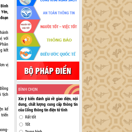
 Bình
 Yên,
 đoạn
Khánh
ị với
 Phân
g kết
đơn vị
 Đồng
BÌNH CHỌN
 tịch
Xin ý kiến đánh giá về giao diện, nội
dung, chất lượng cung cấp thông tin
ện kế
của Cổng thông tin điện tử tỉnh
triển
Rất tốt
Tốt
huong-
Trung bình