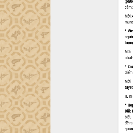
(phư
cảm 
Mời 
mung
*
Vie
ngườ
tượn
Mời 
nhat
*
Zn
điểm 
Mời 
tuye
II. 
* Họp
Đắk 
biểu
đề ra
quan,