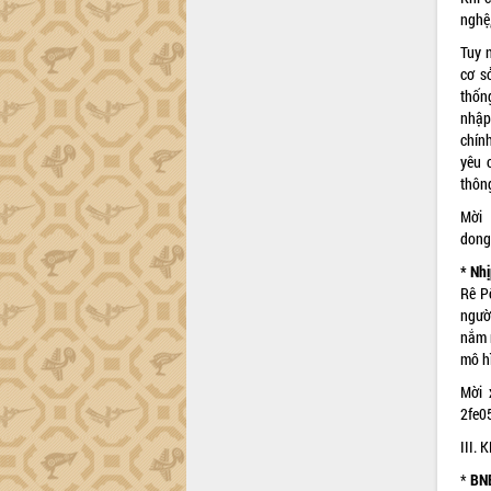
nghệ,
Tuy 
cơ s
thốn
nhập
chín
yêu 
thông
Mời 
dong
* Nhị
Rê P
ngườ
nắm 
mô h
Mời 
2fe0
III.
*
BN