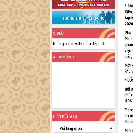
* Ch
Kiến
Agri
2026
Phát
VIDEO
Minh
Không có file video nào để phát.
phườ
viện
nối g
ALBUM ẢNH
Mời x
khu v
* CỔ
Hội 
chí 
HĐND 
Tron
hoạc
LIÊN KẾT WEB
khai
Mời x