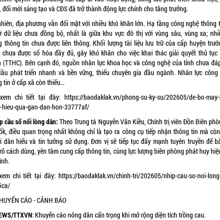
 đổi mới sáng tạo và CĐS đã trở thành động lực chính cho tăng trưởng.
nhiên, địa phương vẫn đối mặt với nhiều khó khăn lớn. Hạ tầng công nghệ thông t
ở dữ liệu chưa đồng bộ, nhất là giữa khu vực đô thị với vùng sâu, vùng xa; nhi
g thông tin chưa được liên thông. Khối lượng tài liệu lưu trữ của cấp huyện trướ
 chưa được số hóa đầy đủ, gây khó khăn cho việc khai thác giải quyết thủ tục
h (TTHC). Bên cạnh đó, nguồn nhân lực khoa học và công nghệ của tỉnh chưa đá
cầu phát triển nhanh và bền vững, thiếu chuyên gia đầu ngành. Nhân lực công
 tin ở cấp xã còn thiếu…
xem chi tiết tại đây:
https://baodaklak.vn/phong-su-ky-su/202605/de-bo-may-
-hieu-qua-gan-dan-hon-33777af/
p cầu số nối lòng dân:
Theo Trung tá Nguyễn Văn Kiều, Chính trị viên Đồn Biên phò
ốk, điều quan trọng nhất không chỉ là tạo ra công cụ tiếp nhận thông tin mà còn
i dân hiểu và tin tưởng sử dụng. Đơn vị sẽ tiếp tục đẩy mạnh tuyên truyền để b
rõ cách dùng, yên tâm cung cấp thông tin, cùng lực lượng biên phòng phát huy hiệ
ình.
xem chi tiết tại đây:
https://baodaklak.vn/chinh-tri/202605/nhip-cau-so-noi-long
5ca/
 KHUYẾN CÁO - CẢNH BÁO
EWS/TTXVN
: Khuyến cáo nông dân cẩn trọng khi mở rộng diện tích trồng cau.