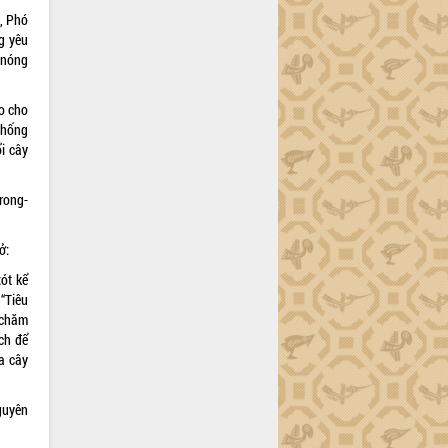
, Phó
ng yêu
 nóng
o cho
 thống
ổi cây
rong-
ở:
ót kể
“Tiêu
 chăm
ách để
a cây
guyên