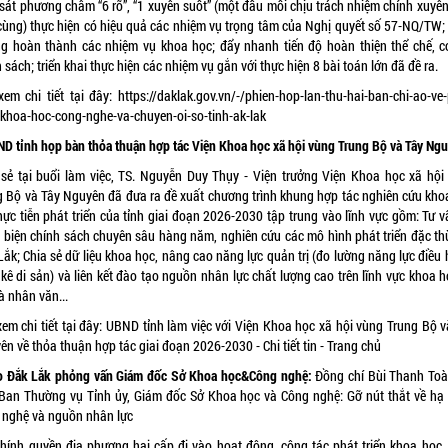
sát phương châm “6 rõ”, “1 xuyên suốt” (một đầu mối chịu trách nhiệm chính xuyên
cùng) thực hiện có hiệu quả các nhiệm vụ trọng tâm của Nghị quyết số 57-NQ/TW;
ng hoàn thành các nhiệm vụ khoa học; đẩy nhanh tiến độ hoàn thiện thể chế, c
 sách; triển khai thực hiện các nhiệm vụ gắn với thực hiện 8 bài toán lớn đã đề ra.
xem chi tiết tại đây:
https://daklak.gov.vn/-/phien-hop-lan-thu-hai-ban-chi-ao-ve
n-khoa-hoc-cong-nghe-va-chuyen-oi-so-tinh-ak-lak
ND tỉnh họp bàn thỏa thuận hợp tác Viện Khoa học xã hội vùng Trung Bộ và Tây Ng
 sẻ tại buổi làm việc, TS. Nguyễn Duy Thụy - Viện trưởng Viện Khoa học xã hội
g Bộ và Tây Nguyên đã đưa ra đề xuất chương trình khung hợp tác nghiên cứu kho
hực tiễn phát triển của tỉnh giai đoạn 2026-2030 tập trung vào lĩnh vực gồm: Tư 
 biện chính sách chuyên sâu hàng năm, nghiên cứu các mô hình phát triển đặc th
ắk; Chia sẻ dữ liệu khoa học, nâng cao năng lực quản trị (đo lường năng lực điều
kê di sản) và liên kết đào tạo nguồn nhân lực chất lượng cao trên lĩnh vực khoa 
à nhân văn...
em chi tiết tại đây:
UBND tỉnh làm việc với Viện Khoa học xã hội vùng Trung Bộ v
n về thỏa thuận hợp tác giai đoạn 2026-2030 - Chi tiết tin - Trang chủ
o Đắk Lắk phỏng vấn Giám đốc Sở Khoa học&Công nghệ:
Đồng chí Bùi Thanh To
 Ban Thường vụ Tỉnh ủy, Giám đốc Sở Khoa học và Công nghệ: Gỡ nút thắt về hạ 
 nghệ và nguồn nhân lực
chính quyền địa phương hai cấp đi vào hoạt động, công tác phát triển khoa học,