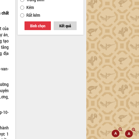
Kém
 chất
Rất kém
Bình chọn
Kết quả
ất của
dự án,
g tạo
 tăng
g địa
-van-
rường
huyên
Lơng,
op-10-
 hành
vực 1