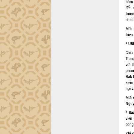
bám 
đến 
trươ
chính
Mời 
trie
* UB
Chia
Trun
với t
phản
Đắk L
kiểm 
hội v
Mời x
Nguyê
* Bá
viên
công
Khi 