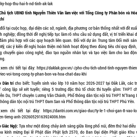
-ky-hop-thu-hai-h-nd-tinh-ak-lak
Chủ tịch UBND tỉnh Nguyễn Thiên Văn làm việc với Tổng Công ty Phân bón và Hóa
khí
đổi tại cuộc họp, đại diện các sở, ngành, địa phương cơ bản thống nhất với đề xu
 nghiệp; đồng thời đề nghị tiếp tục làm rõ nhu cầu sử dụng đất, vị trí triển khai 
đảm phù hợp với các quy hoạch liên quan. Đối với dự án Trung tâm Đổi mới sán
Mỹ, các ý kiến đề nghị hoàn thiện mô hình hoạt động theo đúng tiêu chí quy định,
g chuyển giao công nghệ, đào tạo nguồn nhân lực và tạo việc làm cho lao độn
ng.
xem chi tiết tại đây:
https://daklak.gov.vn/-/pho-chu-tich-ubnd-tinh-nguyen-thien
viec-voi-tong-cong-ty-phan-bon-va-hoa-chat-dau-khi
o Dân trí
cho biết
:
Tuyển sinh
vào lớp 10 năm học 2026-2027 tại Đắk Lắk, các t
 công lập sẽ xét tuyển; riêng 5 trường đặc thù tổ chức thi tuyển gồm: THPT c
ễn Du, THPT chuyên Lương Văn Chánh, Phổ thông dân tộc nội trú THPT N'Trang 
thông dân tộc nội trú THPT Đam San và Phổ thông dân tộc nội trú THPT Phú Yên.
xem chi tiết tại đây:
https://dantri.com.vn/giao-duc/ty-le-1-choi-gan-8-vao-l
en-tieng-anh-20260529163924006.htm
o Giác Ngộ:
Tựa như một dòng chảy ánh sáng giữa lòng phố núi, đêm thứ hai diễu
oa kính mừng Đại lễ Phật đản Phật lịch 2570, do Ban Đại diện Phật giáo Khu 