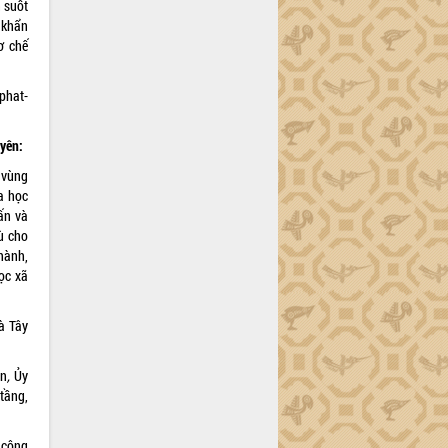
 suốt
 khẩn
ơ chế
-phat-
uyên:
 vùng
a học
vấn và
ù cho
 hành,
học xã
à Tây
àn
,
Ủy
tầng,
 công