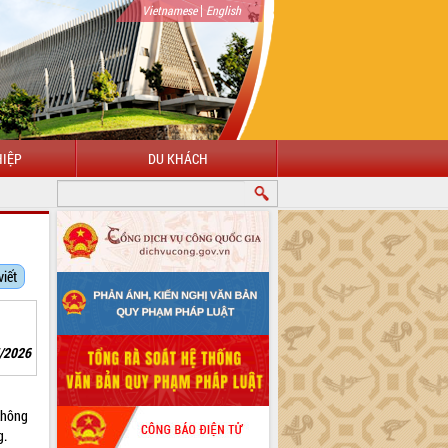
|
Vietnamese
English
IỆP
DU KHÁCH
NG ĐẾN VỚI CỔNG THÔNG TIN ĐIỆN TỬ TỈNH ĐẮK LẮK
viết
5/2026
không
g.