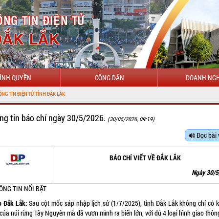
ÍNH QUYỀN
CÔNG DÂN
DOANH NGH
CHÀO MỪ
ng tin báo chí ngày 30/5/2026.
(30/05/2026, 09:19)
Đọc bài 
BÁO CHÍ VIẾT VỀ ĐẮK LẮK
Ngày 30/
HÔNG TIN NỔI BẬT
o Đắk Lắk:
Sau cột mốc sáp nhập lịch sử (1/7/2025), tỉnh Đắk Lắk không chỉ có 
của núi rừng Tây Nguyên mà đã vươn mình ra biển lớn, với đủ 4 loại hình giao thôn