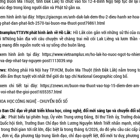
ờng Buôn Ma Thuột, tỉnh Đắk Lắk) tổ chức vào tối 12-4-Bính Ngọ tiếp tục để lại 
xúc đẹp trong lòng người dân và Phật tử gần xa.
xem hình ảnh tại đây:
https://giacngo.vn/anh-dak-lak-dem-thu-2-dieu-hanh-xe-hoa-
-phat-dan-phat-lich-2570-tai-buon-ma-thuot-post79861.html
tnamplus/TTXVN phát hình ảnh về Hồ Lắk:
Hồ Lắk còn gắn với những sử thi của c
i M'Nông bản địa với câu chuyện về chàng trai mồ côi Lak Liêng và lươn thần -
g mang đến nguồn nước và sự sống cho buôn làng.
xem hình ảnh tại đây:
https://www.vietnamplus.vn/ho-lak-ho-nuoc-ngot-tu-nhien
-va-dep-nhat-tay-nguyen-post1113039.vnp
ews:
Không phải Hà Nội hay TP.HCM, Buôn Ma Thuột (tỉnh Đắk Lắk) nằm trong t
đến ẩm thực tuyệt vời nhất thế giới do tạp chí National Geographic công bố.
xem chi tiết tại đây:
https://znews.vn/buon-ma-thuot-vao-top-15-diem-den-am-
t-voi-nhat-the-gioi-post1655357.html
KHOA HỌC CÔNG NGHỆ - CHUYỂN ĐỔI SỐ
 Ban Chỉ đạo về phát triển khoa học, công nghệ, đổi mới sáng tạo và chuyển đổi s
Lắk:
Phát biểu tại phiên họp, Ủy viên Trung ương Đảng, Bí thư Tỉnh ủy, Trưởng đo
 Quốc hội tỉnh, Trưởng Ban Chỉ đạo tỉnh Lương Nguyễn Minh Triết nhấn mạnh, nhi
 trong thời gian tới rất lớn, đặc biệt là trong tháng 6/2026, do đó yêu cầu các cấp 
 đơn vị, địa phương tập trung lãnh đạo, chỉ đạo quyết liệt, đổi mới tư duy, phương