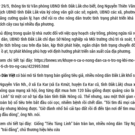
 29/5, thông tin từ Văn phòng UBND tỉnh Đắk Lắk cho biết, ông Nguyễn Thiên Văn
tịch UBND tỉnh Đắk Lắk vừa ký công văn gửi các sở, ngành, UBND các xã, phườ
tăng cường quản lý, hạn chế rủi ro cho nông dân trước tình trạng phát triển khá
 tích cây cau tại nhiều địa phương.
hủ động trong quản lý nhà nước đối với việc quy hoạch cây trồng, phòng ngừa rủi r
dân, UBND tỉnh Đắk Lắk chỉ đạo Sở Nông nghiệp và Môi trường chủ trì rà soát,
ện tích trồng cau trên địa bàn, kịp thời phát hiện, ngăn chặn tình trạng chuyển đ
 ồ ạt, tự phát không phù hợp với định hướng phát triển sản xuất của địa phương.
xem chi tiết tại đây:
https://bnews.vn/khuye-n-ca-o-nong-dan-ca-n-tro-ng-khi-mo-
n-ti-ch-tro-ng-cau/422995.html
 Dân Việt
có bài mô tả tình trạng bán giống tiêu giả, nhiều nông dân Đắk Lắk khổ s
Nguyễn Văn Nh., ở
xã Ea Kar
(xã Ea Kmút, huyện Ea Kar cũ, tỉnh Đắk Lắk) chua x
 thông qua mạng xã hội, ông từng đặt mua hơn 120 bầu giống được quảng cáo là 
 Linh” từ một cơ sở tại địa bàn tỉnh Đắk Nông cũ. Thế nhưng, sau một thời gian
toàn bộ số tiêu trên bắt đầu còi cọc, nhiễm bệnh rồi chết dần. “Tôi tìm đủ mọi c
cây nhưng không được. "Giờ đành nhổ bỏ cải tạo đất rồi đi đến tận nơi để tìm mu
g đầu dòng", ông Nh. nói.
xem chi tiết tại đây:
Giống “Tiêu Tùng Linh” bán tràn lan, nhiều nông dân Tây N
“trái đắng”, chủ thương hiệu kêu cứu