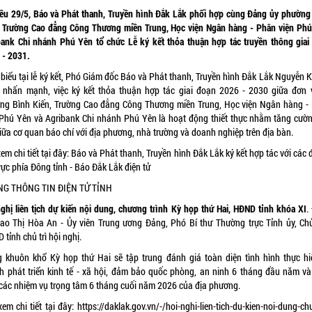
iều 29/5, Báo và Phát thanh, Truyền hình Đắk Lắk phối hợp cùng Đảng ủy phường
, Trường Cao đẳng Công Thương miền Trung, Học viện Ngân hàng - Phân viện Phú
bank Chi nhánh Phú Yên tổ chức Lễ ký kết thỏa thuận hợp tác truyền thông giai
 - 2031.
 biểu tại lễ ký kết, Phó Giám đốc Báo và Phát thanh, Truyền hình Đắk Lắk Nguyễn 
 nhấn mạnh, việc ký kết thỏa thuận hợp tác giai đoạn 2026 - 2030 giữa đơn v
ng Bình Kiến, Trường Cao đẳng Công Thương miền Trung, Học viện Ngân hàng -
 Phú Yên và Agribank Chi nhánh Phú Yên là hoạt động thiết thực nhằm tăng cườn
iữa cơ quan báo chí với địa phương, nhà trường và doanh nghiệp trên địa bàn.
em chi tiết tại đây:
Báo và Phát thanh, Truyền hình Đắk Lắk ký kết hợp tác với các 
ực phía Đông tỉnh - Báo Đắk Lắk điện tử
NG THÔNG TIN ĐIỆN TỬ TỈNH
nghị liên tịch dự kiến nội dung, chương trình Kỳ họp thứ Hai, HĐND tỉnh khóa XI
.
Cao Thị Hòa An - Ủy viên Trung ương Đảng, Phó Bí thư Thường trực Tỉnh ủy, Chủ
tỉnh chủ trì hội nghị.
g khuôn khổ Kỳ họp thứ Hai sẽ tập trung đánh giá toàn diện tình hình thực hi
h phát triển kinh tế - xã hội, đảm bảo quốc phòng, an ninh 6 tháng đầu năm và 
 các nhiệm vụ trọng tâm 6 tháng cuối năm 2026 của địa phương.
em chi tiết tại đây:
https://daklak.gov.vn/-/hoi-nghi-lien-tich-du-kien-noi-dung-c