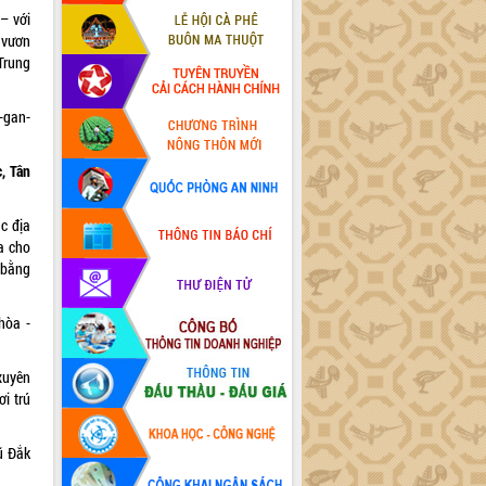
– với
 vươn
 Trung
-gan-
, Tân
c địa
a cho
 bằng
hòa -
xuyên
i trú
ũ Đắk