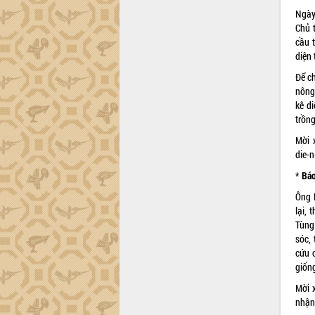
Ngày
Chủ 
cầu 
diện
Để c
nông 
kê di
trồng
Mời 
die-
*
Báo
Ông 
lại,
Tùng
sóc, 
cứu 
giốn
Mời 
nhận 