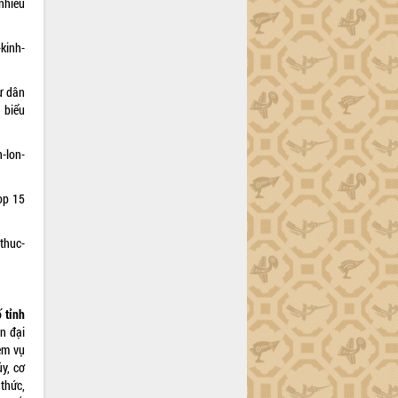
nhiều
kinh-
ư dân
 biểu
-lon-
op 15
thuc-
ố tỉnh
àn đại
ệm vụ
ủy, cơ
 thức,