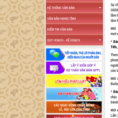
Sự c
HỆ THỐNG VĂN BẢN
GRDP
tầm t
VĂN BẢN HĐND TỈNH
tâm 
Mời 
ĐIỂM TIN VĂN BẢN
mot-
QUY HOẠCH - KẾ HOẠCH
*
Báo
Tiến
Theo
phươ
ngườ
còn l
Mời x
Buôn
*
Báo
chịu
trán
Mời 
Lắk |