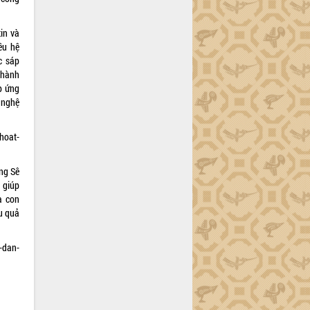
in và
ều hệ
c sáp
 hành
p ứng
 nghệ
hoat-
ng Sê
 giúp
à con
u quả
-dan-