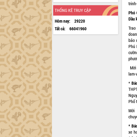
trinh
THỐNG KÊ TRUY CẬP
Phó 
Dầu 
Hôm nay:
29220
Trao 
Tất cả:
66041960
doanh
bảo 
Phú 
cườn
phươ
Mời 
lam-
*
Bá
THPT
Nguy
Phổ 
Mời 
chuy
* Bá
xe h