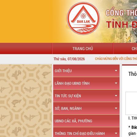
TRANG CHỦ
CH
Thứ sáu, 07/08/2026
GIỚI THIỆU
Thô
LÃNH ĐẠO UBND TỈNH
TIN TỨC SỰ KIỆN
SỞ, BAN, NGÀNH
I. T
UBND CÁC XÃ, PHƯỜNG
* Bá
gian 
THÔNG TIN CHỈ ĐẠO ĐIỀU HÀNH