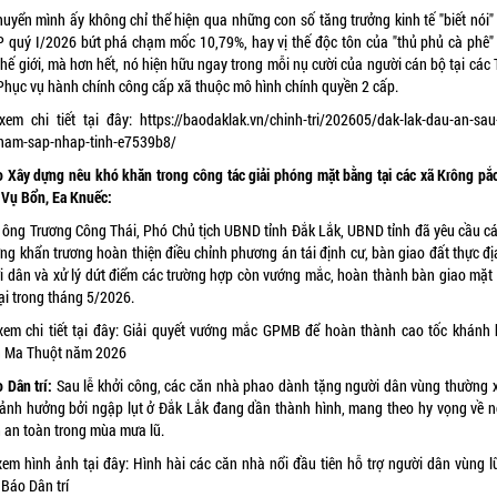
huyển mình ấy không chỉ thể hiện qua những con số tăng trưởng kinh tế "biết nói" 
 quý I/2026 bứt phá chạm mốc 10,79%, hay vị thế độc tôn của "thủ phủ cà phê"
hế giới, mà hơn hết, nó hiện hữu ngay trong mỗi nụ cười của người cán bộ tại các
Phục vụ hành chính công cấp xã thuộc mô hình chính quyền 2 cấp.
xem chi tiết tại đây:
https://baodaklak.vn/chinh-tri/202605/dak-lak-dau-an-sau
nam-sap-nhap-tinh-e7539b8/
 Xây dựng nêu khó khăn trong công tác giải phóng mặt bằng tại các xã Krông pắc
, Vụ Bổn, Ea Knuếc:
 ông Trương Công Thái, Phó Chủ tịch UBND tỉnh Đắk Lắk, UBND tỉnh đã yêu cầu cá
ng khẩn trương hoàn thiện điều chỉnh phương án tái định cư, bàn giao đất thực đị
i dân và xử lý dứt điểm các trường hợp còn vướng mắc, hoàn thành bàn giao mặt
ại trong tháng 5/2026.
em chi tiết tại đây:
Giải quyết vướng mắc GPMB để hoàn thành cao tốc khánh 
 Ma Thuột năm 2026
 Dân trí:
Sau lễ khởi công, các căn nhà phao dành tặng người dân vùng thường 
 ảnh hưởng bởi ngập lụt ở Đắk Lắk đang dần thành hình, mang theo hy vọng về nơ
h an toàn trong mùa mưa lũ.
xem hình ảnh tại đây:
Hình hài các căn nhà nổi đầu tiên hỗ trợ người dân vùng l
 Báo Dân trí