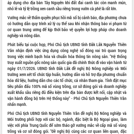
sầu riêng tại Đắk Lắk
áp dụng cho địa bàn Tây Nguyên khi đất đai canh tác còn manh mún,
nhỏ lẻ và tỷ lệ trồng xen canh sầu riêng trong vườn cà phê là rất lớn.
Trình diễn nghệ thuật chế biến các
món ăn từ sầu riêng
Vướng mắc về thẩm quyền phục hồi mã số bị cảnh báo, địa phương chưa
Đắk Lắk công bố Quy hoạch và xúc
có hướng dẫn quy trình xử lý cụ thể sau khi nhận thông báo vi phạm từ
tiến đầu tư tỉnh
cơ quan trung ương để kịp thời bảo vệ quyền lợi hợp pháp cho doanh
nghiệp và nông dân.
Ngành cá ngừ Đắk Lắk chủ động thích
ứng để giữ vững thị trường xuất khẩu
Phát biểu tại cuộc họp, Phó Chủ tịch UBND tỉnh Đắk Lắk Nguyễn Thiên
Diễn đàn Kinh tế tư nhân Việt Nam đột
Văn nhận định việc ứng dụng công nghệ số đóng vai trò quan trọng
phá cơ chế - Hợp tác công tư
trong việc minh bạch hóa và chuẩn hóa thông tin nông sản. "Hệ thống
truy xuất nguồn gốc nông sản quốc gia đã chính thức đi vào vận hành từ
Đề án 06 tạo bước ngoặt đột phá trong
ngày 01/7/2026. UBND tỉnh Đắk Lắk đề nghị Bộ Nông nghiệp và Môi
cải cách hành chính tỉnh Đắk Lắk
trường xem xét tổ chức tập huấn, hướng dẫn và hỗ trợ địa phương chuẩn
Kết nối tour, đẩy mạnh chuyển đổi số
hóa dữ liệu, hướng dẫn cho các tổ chức, cá nhân tham gia. Tỉnh đặt mục
để phát triển du lịch Đắk Lắk
tiêu phấn đấu 100% mã số vùng trồng, cơ sở đóng gói và doanh nghiệp
Khởi động Dự án Đầu tư xây dựng hạ
xuất khẩu sầu riêng đủ điều kiện trên địa bàn được kết nối, cập nhật và
tầng kỹ thuật Cụm công nghiệp Tân
vận hành đồng bộ trên Hệ thống này" - Phó Chủ tịch Nguyễn Thiên Văn
Tiến
nhấn mạnh.
Gặp mặt các cơ quan báo chí nhân Kỷ
Phó Chủ tịch UBND tỉnh Nguyễn Thiên Văn đề nghị Bộ Nông nghiệp và
niệm 101 năm Ngày Báo chí Cách
Môi trường phối hợp với các bộ, ngành, đặc biệt là Bộ Ngoại giao, làm
mạng Việt Nam
việc với phía Trung Quốc để sớm tháo gỡ vướng mắc về cấp mã số vùng
Đắk Lắk sơ kết 4 năm triển khai thực
trồng và cơ sở đóng gói.
"Đề nghị Bộ cùng các cơ quan liên quan, đặc