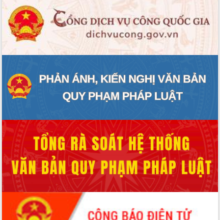
trưởng đạt 5,86% trong năm 2026
UBND tỉnh Đắk Lắk triển khai công tác
quốc phòng, quân sự địa phương năm
2026
Đắk Lắk tập trung toàn lực khắc phục
tồn tại IUU, sẵn sàng làm việc với
Đoàn thanh tra EC
Chủ tịch UBND tỉnh Tạ Anh Tuấn thăm,
chúc mừng các bệnh viện nhân Ngày
Thầy thuốc Việt Nam
Rộn ràng lễ hội truyền thống Sông
nước Đà Nông lần thứ I năm 2026
Kỳ họp Chuyên đề lần thứ Năm, HĐND
tỉnh Đắk Lắk thông qua các nghị quyết
quan trọng
Thống nhất danh sách giới thiệu ứng
cử đại biểu Quốc hội khoá XVI và đại
biểu HĐND tỉnh Đắk Lắk, nhiệm kỳ
2026-2031
Phát động hai phong trào thi đua quan