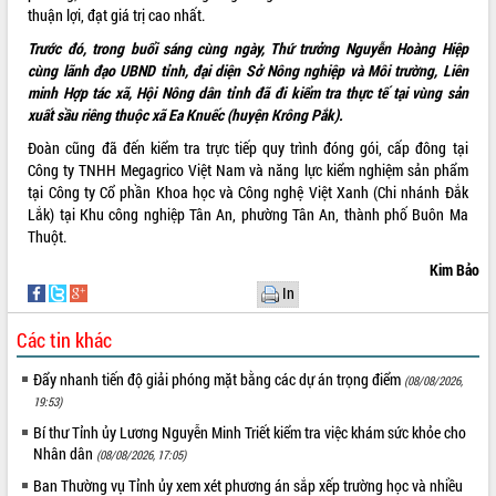
thuận lợi, đạt giá trị cao nhất.
Tập huấn nâng cao năng lực triển khai
chuyển đổi số cho cán bộ, công chức
Trước đó, trong buổi sáng cùng ngày, Thứ trưởng Nguyễn Hoàng Hiệp
cấp xã
cùng lãnh đạo UBND tỉnh, đại diện Sở Nông nghiệp và Môi trường, Liên
Đắk Lắk phát động hưởng ứng Ngày
minh Hợp tác xã, Hội Nông dân tỉnh đã đi kiểm tra thực tế tại vùng sản
Quyền của người tiêu dùng Việt Nam
xuất sầu riêng thuộc xã Ea Knuếc (huyện Krông Pắk).
2026
Đoàn cũng đã đến kiểm tra trực tiếp quy trình đóng gói, cấp đông tại
Đẩy mạnh cải cách hành chính, quyết
Công ty TNHH Megagrico Việt Nam và năng lực kiểm nghiệm sản phẩm
tâm đạt được mục tiêu tăng trưởng
tại Công ty Cổ phần Khoa học và Công nghệ Việt Xanh (Chi nhánh Đắk
hai con số trong năm 2026
Lắk) tại Khu công nghiệp Tân An, phường Tân An, thành phố Buôn Ma
Tổ chức trang trọng Lễ hội Đền thờ
Thuột.
Lương Văn Chánh năm 2026
Kim Bảo
Phó Bí thư Tỉnh ủy Đắk Lắk Đỗ Hữu
In
Huy giữ chức Bí thư Đảng ủy Ủy Ban
Nhân dân tỉnh
Các tin khác
Bệnh án điện tử thúc đẩy chuyển đổi
Đẩy nhanh tiến độ giải phóng mặt bằng các dự án trọng điểm
số y tế tại Đắk Lắk
(08/08/2026,
19:53)
Chuyển đổi số thư viện: Mở rộng
không gian tri thức trong thời đại số
Bí thư Tỉnh ủy Lương Nguyễn Minh Triết kiểm tra việc khám sức khỏe cho
Nhân dân
(08/08/2026, 17:05)
Đánh giá, rút kinh nghiệm công tác tổ
chức diễn tập trước ngày bầu cử
Ban Thường vụ Tỉnh ủy xem xét phương án sắp xếp trường học và nhiều