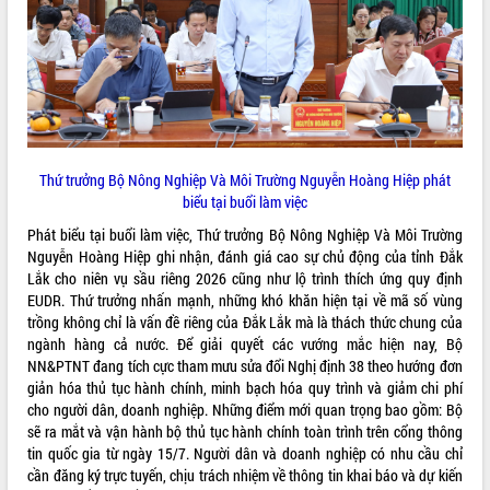
Định vị cà phê Việt Nam như một “di
sản sống” trong dòng chảy toàn cầu
Xây dựng nông thôn mới: Nâng cao đời
sống người dân từ những mô hình thiết
thực
Quyết liệt tháo gỡ vướng mắc, đẩy
nhanh tiến độ các dự án trọng điểm
trong Khu kinh tế Nam Phú Yên
Thứ trưởng Bộ Nông Nghiệp Và Môi Trường Nguyễn Hoàng Hiệp phát
Hòn Yến phát triển du lịch gắn với bảo
biểu tại buổi làm việc
tồn biển
Phát biểu tại buổi làm việc, Thứ trưởng Bộ Nông Nghiệp Và Môi Trường
Lấy ý kiến điều chỉnh Quy hoạch tỉnh
Nguyễn Hoàng Hiệp ghi nhận, đánh giá cao sự chủ động của tỉnh Đắk
Đắk Lắk thời kỳ 2021-2030, tầm nhìn
Lắk cho niên vụ sầu riêng 2026 cũng như lộ trình thích ứng quy định
đến năm 2050
EUDR. Thứ trưởng nhấn mạnh, những khó khăn hiện tại về mã số vùng
Phát động chiến dịch 30 ngày đêm
trồng không chỉ là vấn đề riêng của Đắk Lắk mà là thách thức chung của
giải phóng mặt bằng Tuyến đường bộ
ngành hàng cả nước. Để giải quyết các vướng mắc hiện nay, Bộ
ven biển
NN&PTNT đang tích cực tham mưu sửa đổi Nghị định 38 theo hướng đơn
giản hóa thủ tục hành chính, minh bạch hóa quy trình và giảm chi phí
Đắk Lắk nỗ lực thúc đẩy tăng trưởng
cho người dân, doanh nghiệp. Những điểm mới quan trọng bao gồm: Bộ
kinh tế từ 10% trở lên trong Quý
sẽ ra mắt và vận hành bộ thủ tục hành chính toàn trình trên cổng thông
II/2026
tin quốc gia từ ngày 15/7. Người dân và doanh nghiệp có nhu cầu chỉ
Đắk Lắk ký kết thỏa thuận hợp tác về
cần đăng ký trực tuyến, chịu trách nhiệm về thông tin khai báo và dự kiến
chuyển đổi số giai đoạn 2026 – 2030