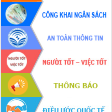
chức sản xuất sầu riêng theo hướng
bền vững
Đẩy nhanh công tác khắc phục, ổn
định đời sống Nhân dân sau bão số 13
Bí thư Tỉnh ủy Lương Nguyễn Minh
Triết dự Ngày hội đại đoàn kết tại
Buôn Đăk Tuôr, xã Cư Pui
Khởi công xây dựng Trường Phổ thông
nội trú liên cấp tiểu học và THCS xã Ia
Rvê
Phó Thủ tướng Chính phủ Mai Văn
Chính chia sẻ, động viên người dân
chịu ảnh hưởng nặng từ bão số 13
Chủ tịch UBND tỉnh kiểm tra công tác
phòng, chống bão số 13 tại các địa
bàn xung yếu
Tập trung đẩy nhanh giải ngân nguồn
vốn các chương trình mục tiêu quốc
gia
Xã Ea H'leo giữ vững và nâng cao chất
lượng các tiêu chí nông thôn mới