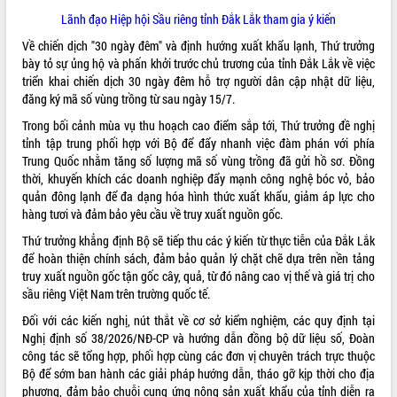
Hồ Thị Nguyên Thảo làm việc tại Trung
Lãnh đạo Hiệp hội Sầu riêng tỉnh Đắk Lắk tham gia ý kiến
tâm Phục vụ hành chính công xã Ea
Phê
Về chiến dịch "30 ngày đêm" và định hướng xuất khẩu lạnh, Thứ trưởng
Xây dựng nền hành chính số đồng
bày tỏ sự ủng hộ và phấn khởi trước chủ trương của tỉnh Đắk Lắk về việc
hành cùng nông dân dân, doanh nghiệp
triển khai chiến dịch 30 ngày đêm hỗ trợ người dân cập nhật dữ liệu,
đăng ký mã số vùng trồng từ sau ngày 15/7.
Giai đoạn 2026-2030, Đắk Lắk phấn
đấu có 77% xã đạt chuẩn nông thôn
Trong bối cảnh mùa vụ thu hoạch cao điểm sắp tới, Thứ trưởng đề nghị
mới
tỉnh tập trung phối hợp với Bộ để đẩy nhanh việc đàm phán với phía
Chuyển đổi số 'mở đường' cho nông
Trung Quốc nhằm tăng số lượng mã số vùng trồng đã gửi hồ sơ. Đồng
nghiệp Đắk Lắk tăng trưởng bứt phá
thời, khuyến khích các doanh nghiệp đẩy mạnh công nghệ bóc vỏ, bảo
quản đông lạnh để đa dạng hóa hình thức xuất khẩu, giảm áp lực cho
Triển khai đồng bộ đo đạc, lập hồ sơ
hàng tươi và đảm bảo yêu cầu về truy xuất nguồn gốc.
địa chính, hoàn thiện cơ sở dữ liệu đất
đai
Thứ trưởng khẳng định Bộ sẽ tiếp thu các ý kiến từ thực tiễn của Đắk Lắk
Ứng dụng sinh trắc học - Bước tiến
để hoàn thiện chính sách, đảm bảo quản lý chặt chẽ dựa trên nền tảng
trong hành trình chuyển đổi số tại Đắk
truy xuất nguồn gốc tận gốc cây, quả, từ đó nâng cao vị thế và giá trị cho
Lắk
sầu riêng Việt Nam trên trường quốc tế.
Đắk Lắk nâng cao hiệu quả công tác
Đối với các kiến nghị, nút thắt về cơ sở kiểm nghiệm, các quy định tại
Đảng từ Sổ tay đảng viên điện tử
Nghị định số 38/2026/NĐ-CP và hướng dẫn đồng bộ dữ liệu số, Đoàn
Đắk Lắk đẩy mạnh nuôi biển công
công tác sẽ tổng hợp, phối hợp cùng các đơn vị chuyên trách trực thuộc
nghệ, hướng tới phát triển thủy sản
Bộ để sớm ban hành các giải pháp hướng dẫn, tháo gỡ kịp thời cho địa
bền vững
phương, đảm bảo chuỗi cung ứng nông sản xuất khẩu của tỉnh diễn ra