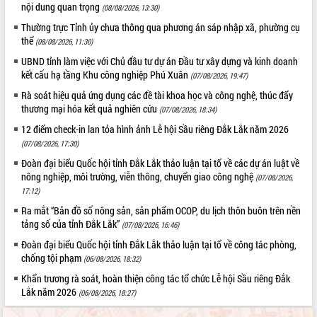
nội dung quan trọng
Chương trình “Gặp gỡ hữu nghị –
(08/08/2026, 13:30)
Friendship Meeting New Year 2026”
Thường trực Tỉnh ủy chưa thông qua phương án sáp nhập xã, phường cụ
Bầu cử Quốc hội và HĐND: Cử tri Đắk
thể
(08/08/2026, 11:30)
Lắk gửi gắm niềm tin, kỳ vọng vào lá
UBND tỉnh làm việc với Chủ đầu tư dự án Đầu tư xây dựng và kinh doanh
phiếu
kết cấu hạ tầng Khu công nghiệp Phú Xuân
(07/08/2026, 19:47)
Đắk Lắk sẵn sàng các điều kiện cho
Rà soát hiệu quả ứng dụng các đề tài khoa học và công nghệ, thúc đẩy
Ngày hội bầu cử đại biểu Quốc hội
thương mại hóa kết quả nghiên cứu
(07/08/2026, 18:34)
khóa XVI và HĐND các cấp nhiệm kỳ
2026-2031
12 điểm check-in lan tỏa hình ảnh Lễ hội Sầu riêng Đắk Lắk năm 2026
(07/08/2026, 17:30)
Đảm bảo cuộc bầu cử đại biểu Quốc
hội và đại biểu HĐND các cấp diễn ra
Đoàn đại biểu Quốc hội tỉnh Đắk Lắk thảo luận tại tổ về các dự án luật về
an toàn, hiệu quả, đúng quy định
nông nghiệp, môi trường, viễn thông, chuyển giao công nghệ
(07/08/2026,
Thủ tướng Chính phủ Phạm Minh Chính
17:12)
kiểm tra, chỉ đạo hoàn thành các dự
Ra mắt “Bản đồ số nông sản, sản phẩm OCOP, du lịch thôn buôn trên nền
án cao tốc và thăm khu tái định cư tại
tảng số của tỉnh Đắk Lắk”
(07/08/2026, 16:46)
Đắk Lắk
Đoàn đại biểu Quốc hội tỉnh Đắk Lắk thảo luận tại tổ về công tác phòng,
Sôi nổi Hội đua ngựa truyền thống Gò
chống tội phạm
(06/08/2026, 18:32)
Thì Thùng mừng Xuân Bính Ngọ 2026
Khẩn trương rà soát, hoàn thiện công tác tổ chức Lễ hội Sầu riêng Đắk
Lãnh đạo tỉnh dâng hương tưởng niệm
Lắk năm 2026
(06/08/2026, 18:27)
tại Đập Đồng Cam đầu Xuân Bính Ngọ
Ngành nông nghiệp phấn đấu tăng