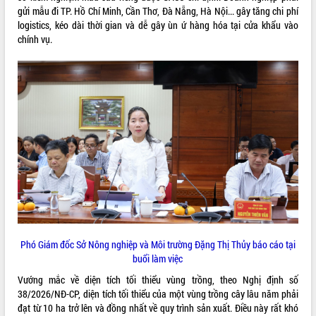
gửi mẫu đi TP. Hồ Chí Minh, Cần Thơ, Đà Nẵng, Hà Nội... gây tăng chi phí
Kỳ họp thứ Hai, Hội đồng nhân dân
logistics, kéo dài thời gian và dễ gây ùn ứ hàng hóa tại cửa khẩu vào
tỉnh khóa XI quyết nghị nhiều nội dung
chính vụ.
quan trọng
Bí thư Tỉnh ủy Lương Nguyễn Minh
Triết thăm, tặng quà người có công với
cách mạng
LIÊN KẾT WEB
Rà soát, hoàn thiện hệ thống thiết chế
văn hóa, thể thao đáp ứng yêu cầu
phát triển mới
Thường trực HĐND tỉnh Đắk Lắk gặp
THỐNG KÊ TRUY CẬP
mặt Đoàn chuyên gia y tế TP. Hồ Chí
Minh
Hôm nay:
18932
Lễ truy điệu và an táng hài cốt liệt sĩ
Tất cả:
66104600
tại Nghĩa trang Liệt sĩ xã Sơn Hòa
Bàn giải pháp tháo gỡ khó khăn trong
Phó Giám đốc Sở Nông nghiệp và Môi trường Đặng Thị Thủy báo cáo tại
xuất khẩu sầu riêng và triển khai quy
buổi làm việc
định EUDR
Thứ trưởng Bộ Nông nghiệp và Môi
Vướng mắc về diện tích tối thiểu vùng trồng, theo Nghị định số
trường Nguyễn Hoàng Hiệp khảo sát
38/2026/NĐ-CP, diện tích tối thiểu của một vùng trồng cây lâu năm phải
vùng trồng và doanh nghiệp đóng gói
đạt từ 10 ha trở lên và đồng nhất về quy trình sản xuất. Điều này rất khó