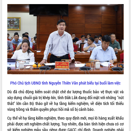
VIDEO
Trailer Lễ hội Sầu riêng Đắk Lắk năm
2026
Khám bệnh, cấp phát thuốc miễn phí
Phó Chủ tịch UBND tỉnh Nguyễn Thiên Văn phát biểu tại buổi làm việc
và tặng quà người dân xã Cư Pui
Dù đã chủ động kiểm soát chặt chẽ dư lượng thuốc bảo vệ thực vật và
Hội nghị UBND tỉnh Đắk Lắk thường kỳ
xây dựng chuỗi giá trị khép kín, tỉnh Đắk Lắk đang đối mặt với những "nút
tháng 7/2026
thắt" lớn cần Bộ tháo gỡ về hạ tầng kiểm nghiệm, về diện tích tối thiểu
Lễ truy tặng danh hiệu “Bà Mẹ Việt
vùng trồng và thẩm quyền phục hồi mã số bị cảnh báo.
ALBUM ẢNH
Nam Anh hùng” và trao Huân chương
Lao động
Cụ thể về hạ tầng kiểm nghiệm, theo quy định mới, mọi lô hàng xuất khẩu
phải được xét nghiệm chất lượng. Tuy nhiên, địa bàn tỉnh hiện chưa có cơ
UBND tỉnh Đắk Lắk triển khai nhiệm
sở kiểm nghiệm mẫu sầu riêng được GACC chỉ định. Doanh nghiệp phải
vụ 6 tháng cuối năm 2026