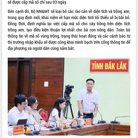
sẽ được cấp mã số chỉ sau 03 ngày.
với Tập đoàn Bưu chính Viễn thông
Việt Nam
Bên cạnh đó, Bộ NN&MT sẽ loại bỏ các rào cản về diện tích và trồng xen,
trong quy định mới, khái niệm về hạn mức diện tích tối thiểu sẽ bị bãi bỏ.
Thứ trưởng Bộ Y tế làm việc với tỉnh
Đồng thời, định nghĩa lại việc cấp mã số cho cây trồng trên diện tích
Đắk Lắk về phát triển nhân lực y tế
trồng xen, tạo điều kiện thuận lợi nhất cho bà con nông dân.
Toàn bộ
cho trạm y tế cấp xã
thông tin về mã số vùng trồng, trạng thái hoạt động và các cảnh báo từ
Du lịch Đắk Lắk nâng tầm trải nghiệm
thị trường nhập khẩu sẽ được công khai minh bạch trên cổng thông tin để
du khách thông qua Hệ thống cơ sở dữ
địa phương và người dân cùng nắm bắt.
liệu và Bản đồ số
Tập huấn ứng dụng trí tuệ nhân tạo (AI)
trong thương mại điện tử năm 2026
Đoàn đại biểu Quốc hội tỉnh Đắk Lắk
trao đổi thông tin trước Kỳ họp thứ
nhất, Quốc hội khóa XVI
Quyết liệt cải cách hành chính, khơi
thông nguồn lực phát triển
Nâng cao hiệu lực, hiệu quả HĐND
tỉnh thông qua hiện đại hóa hành chính
Xã Ea Phê gắn cải cách hành chính với
chuyển đổi số
Phó Chủ tịch Thường trực UBND tỉnh