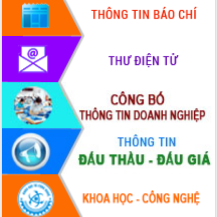
các nhiệm vụ đề ra năm 2025
Phát huy vai trò của người có uy tín
trong phòng chống tảo hôn và hôn
nhân cận huyết thống
Nông sản Tây Nguyên thu hút doanh
nghiệp nước ngoài
Đắk Lắk định vị thương hiệu du lịch
“Biển – Rừng – Cà phê” trong không
gian phát triển mới
Hội nghị chia sẻ kinh nghiệm, chuyển
giao kỹ thuật y tế, định hướng phát
triển chuyên sâu đến 2030
Chuyển đổi số mở ra không gian phát
triển trong lĩnh vực văn hóa, du lịch
Công bố quyết định của Ban Thường
vụ Tỉnh ủy về công tác cán bộ.
Thủ tướng Phạm Minh Chính: Khẩn
trương tái thiết cuộc sống người dân
sau thiên tai
Tập trung nâng cao chất lượng, tổ