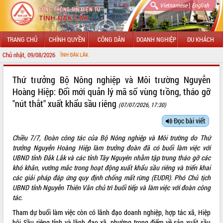
|
Vietnamese
English
TRANG CHỦ
CHÍNH QUYỀN
CÔNG DÂN
DOANH NGHIỆP
DU KHÁCH
Chủ nhật, 09/08/2026
CHÀO MỪ
GIỚI THIỆU
Thứ trưởng Bộ Nông nghiệp và Môi trường Nguyễn
Hoàng Hiệp: Đổi mới quản lý mã số vùng trồng, tháo gỡ
LÃNH ĐẠO UBND TỈNH
"nút thắt" xuất khẩu sầu riêng
(07/07/2026, 17:30)
TIN TỨC SỰ KIỆN
Đọc bài viết
SỞ, BAN, NGÀNH
Chiều 7/7, Đoàn công tác của Bộ Nông nghiệp và Môi trường do Thứ
trưởng Nguyễn Hoàng Hiệp làm trưởng đoàn đã có buổi làm việc với
UBND CÁC XÃ, PHƯỜNG
UBND tỉnh Đắk Lắk và các tỉnh Tây Nguyên nhằm tập trung tháo gỡ các
khó khăn, vướng mắc trong hoạt động xuất khẩu sầu riêng và triển khai
THÔNG TIN CHỈ ĐẠO ĐIỀU HÀNH
các giải pháp đáp ứng quy định chống mất rừng (EUDR). Phó Chủ tịch
UBND tỉnh Nguyễn Thiên Văn chủ trì buổi tiếp và làm việc với đoàn công
HỆ THỐNG VĂN BẢN
tác.
Tham dự buổi làm việc còn có lãnh đạo doanh nghiệp, hợp tác xã, Hiệp
VĂN BẢN HĐND TỈNH
hội Sầu riêng tỉnh và lãnh đạo xã, phường trọng điểm về sản xuất sầu