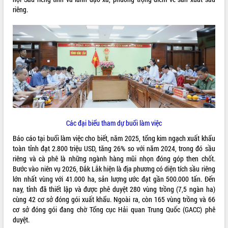
riêng.
ĐIỂM TIN VĂN BẢN
QUY HOẠCH - KẾ HOẠCH
Các đại biểu tham dự buổi làm việc
Báo cáo tại buổi làm việc cho biết, năm 2025, tổng kim ngạch xuất khẩu
toàn tỉnh đạt 2.800 triệu USD, tăng 26% so với năm 2024, trong đó sầu
riêng và cà phê là những ngành hàng mũi nhọn đóng góp then chốt.
Bước vào niên vụ 2026, Đắk Lắk hiện là địa phương có diện tích sầu riêng
lớn nhất vùng với 41.000 ha, sản lượng ước đạt gần 500.000 tấn. Đến
nay, tỉnh đã thiết lập và được phê duyệt 280 vùng trồng (7,5 ngàn ha)
cùng 42 cơ sở đóng gói xuất khẩu. Ngoài ra, còn 165 vùng trồng và 66
cơ sở đóng gói đang chờ Tổng cục Hải quan Trung Quốc (GACC) phê
duyệt.