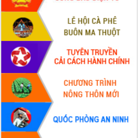
trọng trong kỷ nguyên mới
Hội nghị lần thứ tư Ban Chỉ đạo công
tác bầu cử tỉnh Đắk Lắk
Hội nghị Báo cáo viên Trung ương
tháng 01/2026
Phó Thủ tướng Hồ Quốc Dũng đánh giá
cao kết quả Chiến dịch Quang Trung
tại Đắk Lắk
Hội nghị Ban Chấp hành Đảng bộ tỉnh
Đắk Lắk lần thứ 2 (mở rộng)
Tập trung giải phóng mặt bằng, đẩy
nhanh tiến độ Tuyến đường bộ ven
biển
Gỡ khó, khởi công xây dựng, sửa chữa
toàn bộ nhà ở cho hộ dân đúng tiến độ
đề ra
UBND tỉnh Đắk Lắk tổng kết công tác
quốc phòng, quân sự địa phương năm
2025
Tập trung triển khai quyết liệt, đồng bộ
các giải pháp nhằm thực hiện hiệu quả