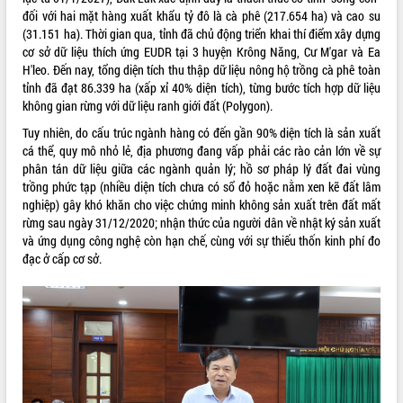
đối với hai mặt hàng xuất khẩu tỷ đô là cà phê (217.654 ha) và cao su
UBND tỉnh họp báo định kỳ tháng 4
(31.151 ha). Thời gian qua, tỉnh đã chủ động triển khai thí điểm xây dựng
năm 2026
cơ sở dữ liệu thích ứng EUDR tại 3 huyện Krông Năng, Cư M'gar và Ea
Hội thảo khoa học “Giải pháp thúc đẩy
H'leo. Đến nay, tổng diện tích thu thập dữ liệu nông hộ trồng cà phê toàn
phát triển nền kinh tế xanh tại tỉnh
tỉnh đã đạt 86.339 ha (xấp xỉ 40% diện tích), từng bước tích hợp dữ liệu
Đắk Lắk”
không gian rừng với dữ liệu ranh giới đất (Polygon).
Tăng cường giám sát, đôn đốc thực
Tuy nhiên, do cấu trúc ngành hàng có đến gần 90% diện tích là sản xuất
hiện nhiệm vụ quản lý tài sản công
cá thể, quy mô nhỏ lẻ, địa phương đang vấp phải các rào cản lớn về sự
hàng tuần
phân tán dữ liệu giữa các ngành quản lý; hồ sơ pháp lý đất đai vùng
Tháo gỡ những vướng mắc, đẩy mạnh
trồng phức tạp (nhiều diện tích chưa có sổ đỏ hoặc nằm xen kẽ đất lâm
công tác cải cách thủ tục hành chính
nghiệp) gây khó khăn cho việc chứng minh không sản xuất trên đất mất
tại Trung tâm Phục vụ hành chính
rừng sau ngày 31/12/2020; nhận thức của người dân về nhật ký sản xuất
công tỉnh
và ứng dụng công nghệ còn hạn chế, cùng với sự thiếu thốn kinh phí đo
Đắk Lắk: Tôn vinh 46 giải pháp tại Hội
đạc ở cấp cơ sở.
thi Sáng tạo Kỹ thuật 2024 - 2025
Đắk Lắk rà soát, điều chỉnh Đề án 190
về phát triển nuôi trồng thủy sản
Phó Chủ tịch UBND tỉnh Đắk Lắk
Trương Công Thái kiểm tra thực địa
Dự án cao tốc Khánh Hòa - Buôn Ma
Thuột