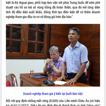
hiện Đề án 06 của Chính phủ
biệt là Bộ Ngoại giao, phối hợp làm việc với phía Trung Quốc để sớm phê
Họp báo thông tin về Hội nghị Công bố
duyệt các hồ sơ mã số vùng trồng đã hoàn thiện, qua đó mở rộng diện
Quy hoạch và Xúc tiến đầu tư tỉnh Đắk
tích đủ điều kiện xuất khẩu. Đồng thời tạo điều kiện để có thêm doanh
Lắk
nghiệp tham gia đầu tư cơ sở đóng gói trên địa bàn."
Khơi thông điểm nghẽn, đẩy nhanh
giải ngân vốn khắc phục thiên tai
HĐND tỉnh thông qua điều chỉnh Quy
hoạch tỉnh thời kỳ 2021-2030
Hội thảo góp ý hồ sơ điều chỉnh quy
hoạch tỉnh Đắk Lắk thời kỳ 2021-2030,
tầm nhìn đến năm 2050
Nâng cao hiệu quả hoạt động của các
doanh nghiệp nhà nước
Hội nghị triển khai kết nối mạng
truyền số liệu chuyên dùng phục vụ cơ
quan Đảng, Nhà nước
Lễ phát động chuỗi hoạt động chung
tay làm sạch môi trường
Doanh nghiệp tham gia ý kiến tại buổi làm việc
Xã Ea Kar bước chuyển mình trong
công tác cải cách hành chính mô hình
Đối với quy định chống mất rừng (EUDR) của Liên minh Châu Âu (có hiệu
mới
lực từ 01/1/2027), Đắk Lắk xác định đây là thách thức có tính "sống còn"