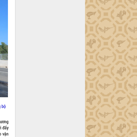
g bộ
hương
i đẩy
o vận