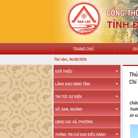
TRANG CHỦ
CH
Thứ năm, 06/08/2026
GIỚI THIỆU
Thủ
Chí
LÃNH ĐẠO UBND TỈNH
TIN TỨC SỰ KIỆN
Chiề
Trưở
SỞ, BAN, NGÀNH
án x
UBND CÁC XÃ, PHƯỜNG
THÔNG TIN CHỈ ĐẠO ĐIỀU HÀNH