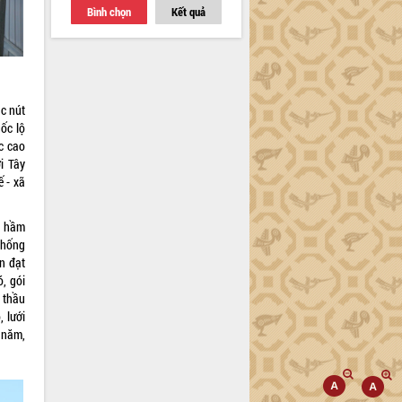
Bình chọn
Kết quả
ác nút
uốc lộ
c cao
i Tây
ế - xã
, hầm
thống
n đạt
, gói
 thầu
 lưới
 năm,