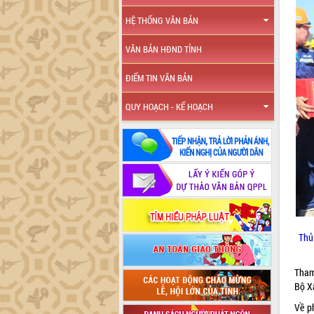
HỆ THỐNG VĂN BẢN
VĂN BẢN HĐND TỈNH
ĐIỂM TIN VĂN BẢN
QUY HOẠCH - KẾ HOẠCH
Thủ
Tham
Bộ X
Về p