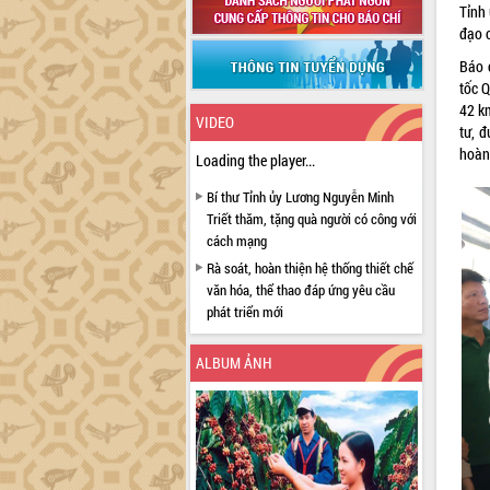
Tỉnh
đạo 
Báo 
tốc 
42 k
VIDEO
tư, 
hoàn
Loading the player...
Bí thư Tỉnh ủy Lương Nguyễn Minh
Triết thăm, tặng quà người có công với
cách mạng
Rà soát, hoàn thiện hệ thống thiết chế
văn hóa, thể thao đáp ứng yêu cầu
phát triển mới
Thường trực HĐND tỉnh Đắk Lắk gặp
mặt Đoàn chuyên gia y tế TP. Hồ Chí
ALBUM ẢNH
Minh
Lễ truy điệu và an táng hài cốt liệt sĩ
tại Nghĩa trang Liệt sĩ xã Sơn Hòa
Bàn giải pháp tháo gỡ khó khăn trong
xuất khẩu sầu riêng và triển khai quy