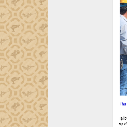
Gặp mặt các cơ quan báo chí nhân Kỷ
niệm 101 năm Ngày Báo chí Cách
mạng Việt Nam
Đắk Lắk sơ kết 4 năm triển khai thực
hiện Đề án 06 của Chính phủ
Họp báo thông tin về Hội nghị Công bố
Quy hoạch và Xúc tiến đầu tư tỉnh Đắk
Lắk
Khơi thông điểm nghẽn, đẩy nhanh
giải ngân vốn khắc phục thiên tai
HĐND tỉnh thông qua điều chỉnh Quy
hoạch tỉnh thời kỳ 2021-2030
Hội thảo góp ý hồ sơ điều chỉnh quy
hoạch tỉnh Đắk Lắk thời kỳ 2021-2030,
tầm nhìn đến năm 2050
Nâng cao hiệu quả hoạt động của các
doanh nghiệp nhà nước
Thủ 
Hội nghị triển khai kết nối mạng
truyền số liệu chuyên dùng phục vụ cơ
Tại 
quan Đảng, Nhà nước
sự và