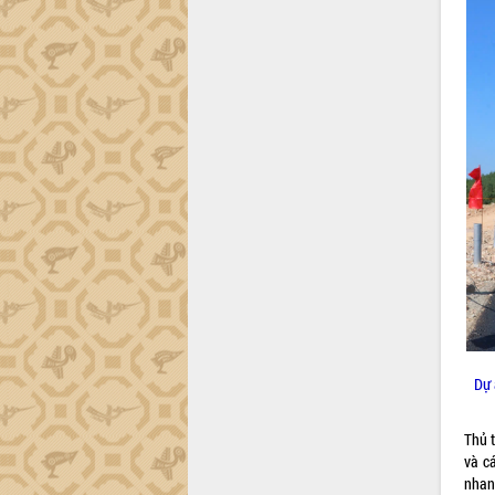
Đắk Lắk nỗ lực thúc đẩy tăng trưởng
kinh tế từ 10% trở lên trong Quý
II/2026
Đắk Lắk ký kết thỏa thuận hợp tác về
chuyển đổi số giai đoạn 2026 – 2030
với Tập đoàn Bưu chính Viễn thông
Việt Nam
Thứ trưởng Bộ Y tế làm việc với tỉnh
Đắk Lắk về phát triển nhân lực y tế
cho trạm y tế cấp xã
Du lịch Đắk Lắk nâng tầm trải nghiệm
du khách thông qua Hệ thống cơ sở dữ
liệu và Bản đồ số
Tập huấn ứng dụng trí tuệ nhân tạo (AI)
trong thương mại điện tử năm 2026
Đoàn đại biểu Quốc hội tỉnh Đắk Lắk
trao đổi thông tin trước Kỳ họp thứ
Dự 
nhất, Quốc hội khóa XVI
Quyết liệt cải cách hành chính, khơi
Thủ 
thông nguồn lực phát triển
và c
Nâng cao hiệu lực, hiệu quả HĐND
nhan