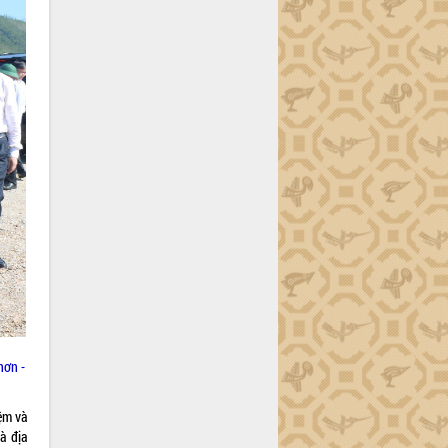
hơn -
ệm và
và địa