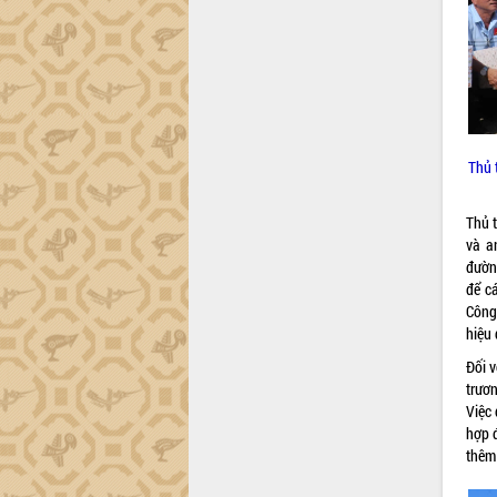
Phó Chủ tịch UBND tỉnh Đắk Lắk
Trương Công Thái kiểm tra thực địa
Dự án cao tốc Khánh Hòa - Buôn Ma
Thuột
Định vị cà phê Việt Nam như một “di
sản sống” trong dòng chảy toàn cầu
Xây dựng nông thôn mới: Nâng cao đời
Thủ 
sống người dân từ những mô hình thiết
thực
Thủ 
Quyết liệt tháo gỡ vướng mắc, đẩy
và a
nhanh tiến độ các dự án trọng điểm
đường
trong Khu kinh tế Nam Phú Yên
để cá
Hòn Yến phát triển du lịch gắn với bảo
Công
tồn biển
hiệu 
Lấy ý kiến điều chỉnh Quy hoạch tỉnh
Đối 
Đắk Lắk thời kỳ 2021-2030, tầm nhìn
trươ
đến năm 2050
Việc 
Phát động chiến dịch 30 ngày đêm
hợp đ
giải phóng mặt bằng Tuyến đường bộ
thêm 
ven biển