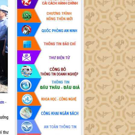
ơn -
rưởng
í thư