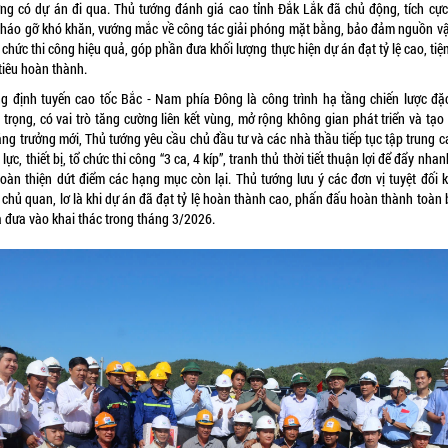
ng có dự án đi qua. Thủ tướng đánh giá cao tỉnh Đắk Lắk đã chủ động, tích cực
tháo gỡ khó khăn, vướng mắc về công tác giải phóng mặt bằng, bảo đảm nguồn vật
 chức thi công hiệu quả, góp phần đưa khối lượng thực hiện dự án đạt tỷ lệ cao, ti
tiêu hoàn thành.
g định tuyến cao tốc Bắc - Nam phía Đông là công trình hạ tầng chiến lược đặc
 trọng, có vai trò tăng cường liên kết vùng, mở rộng không gian phát triển và tạo
ăng trưởng mới, Thủ tướng yêu cầu chủ đầu tư và các nhà thầu tiếp tục tập trung 
lực, thiết bị, tổ chức thi công “3 ca, 4 kíp”, tranh thủ thời tiết thuận lợi để đẩy nhan
hoàn thiện dứt điểm các hạng mục còn lại. Thủ tướng lưu ý các đơn vị tuyệt đối 
 chủ quan, lơ là khi dự án đã đạt tỷ lệ hoàn thành cao, phấn đấu hoàn thành toàn 
à đưa vào khai thác trong tháng 3/2026.