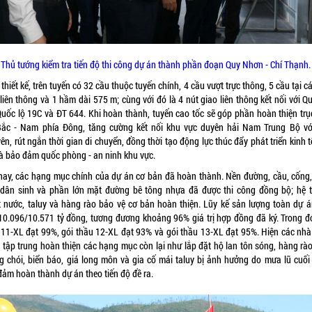
Thủ tướng kiểm tra tiến độ thi công dự án thành phần đoạn Quy Nhơn - Chí Thạnh.
thiết kế, trên tuyến có 32 cầu thuộc tuyến chính, 4 cầu vượt trực thông, 5 cầu tại c
liên thông và 1 hầm dài 575 m; cùng với đó là 4 nút giao liên thông kết nối với Q
Quốc lộ 19C và ĐT 644. Khi hoàn thành, tuyến cao tốc sẽ góp phần hoàn thiện trụ
Bắc - Nam phía Đông, tăng cường kết nối khu vực duyên hải Nam Trung Bộ vớ
n, rút ngắn thời gian di chuyển, đồng thời tạo động lực thúc đẩy phát triển kinh t
và bảo đảm quốc phòng - an ninh khu vực.
nay, các hạng mục chính của dự án cơ bản đã hoàn thành. Nền đường, cầu, cống
 dân sinh và phần lớn mặt đường bê tông nhựa đã được thi công đồng bộ; hệ 
t nước, taluy và hàng rào bảo vệ cơ bản hoàn thiện. Lũy kế sản lượng toàn dự á
10.096/10.571 tỷ đồng, tương đương khoảng 96% giá trị hợp đồng đã ký. Trong đó
 11-XL đạt 99%, gói thầu 12-XL đạt 93% và gói thầu 13-XL đạt 95%. Hiện các nhà
 tập trung hoàn thiện các hạng mục còn lại như lắp đặt hộ lan tôn sóng, hàng rào,
g chói, biển báo, giá long môn và gia cố mái taluy bị ảnh hưởng do mưa lũ cuối
đảm hoàn thành dự án theo tiến độ đề ra.