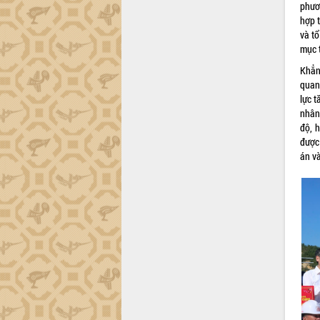
Lễ phát động chuỗi hoạt động chung
phươ
tay làm sạch môi trường
hợp 
Xã Ea Kar bước chuyển mình trong
và tổ
công tác cải cách hành chính mô hình
mục 
mới
Khẳn
UBND tỉnh họp báo định kỳ tháng 4
quan
năm 2026
lực t
Hội thảo khoa học “Giải pháp thúc đẩy
nhân 
phát triển nền kinh tế xanh tại tỉnh
độ, 
Đắk Lắk”
được
án v
Tăng cường giám sát, đôn đốc thực
hiện nhiệm vụ quản lý tài sản công
hàng tuần
Tháo gỡ những vướng mắc, đẩy mạnh
công tác cải cách thủ tục hành chính
tại Trung tâm Phục vụ hành chính
công tỉnh
Đắk Lắk: Tôn vinh 46 giải pháp tại Hội
thi Sáng tạo Kỹ thuật 2024 - 2025
Đắk Lắk rà soát, điều chỉnh Đề án 190
về phát triển nuôi trồng thủy sản