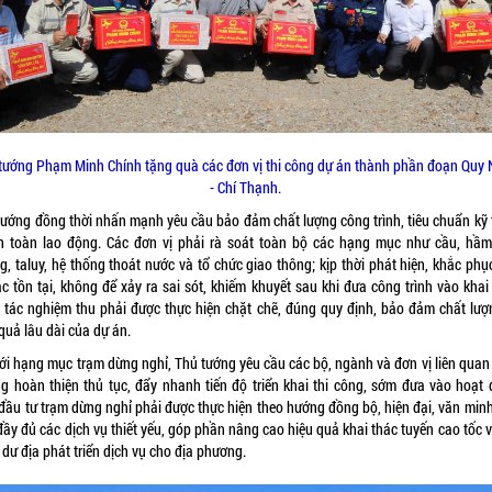
tướng Phạm Minh Chính tặng quà các đơn vị thi công dự án thành phần đoạn Quy
- Chí Thạnh.
tướng đồng thời nhấn mạnh yêu cầu bảo đảm chất lượng công trình, tiêu chuẩn kỹ 
n toàn lao động. Các đơn vị phải rà soát toàn bộ các hạng mục như cầu, hầm
, taluy, hệ thống thoát nước và tổ chức giao thông; kịp thời phát hiện, khắc phục
c tồn tại, không để xảy ra sai sót, khiếm khuyết sau khi đưa công trình vào khai
 tác nghiệm thu phải được thực hiện chặt chẽ, đúng quy định, bảo đảm chất lượ
quả lâu dài của dự án.
với hạng mục trạm dừng nghỉ, Thủ tướng yêu cầu các bộ, ngành và đơn vị liên quan
ng hoàn thiện thủ tục, đẩy nhanh tiến độ triển khai thi công, sớm đưa vào hoạt 
đầu tư trạm dừng nghỉ phải được thực hiện theo hướng đồng bộ, hiện đại, văn minh
ầy đủ các dịch vụ thiết yếu, góp phần nâng cao hiệu quả khai thác tuyến cao tốc 
dư địa phát triển dịch vụ cho địa phương.