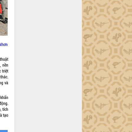
 Nhơn
thuật
, nền
 triệt
 thác.
ng và
 khẩn
động.
, tích
và tạo