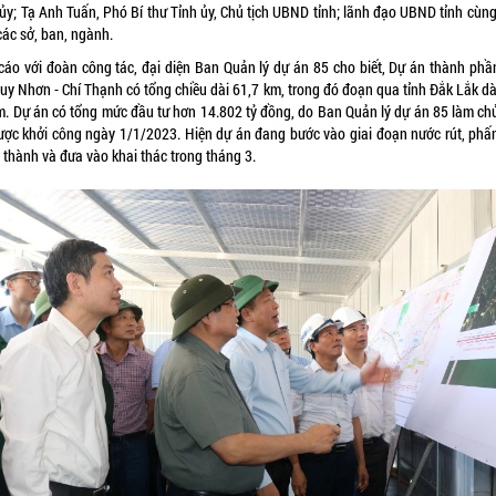
 ủy; Tạ Anh Tuấn, Phó Bí thư Tỉnh ủy, Chủ tịch UBND tỉnh; lãnh đạo UBND tỉnh cùng
các sở, ban, ngành.
cáo với đoàn công tác, đại diện Ban Quản lý dự án 85 cho biết, Dự án thành phầ
Quy Nhơn - Chí Thạnh có tổng chiều dài 61,7 km, trong đó đoạn qua tỉnh Đắk Lắk dà
m. Dự án có tổng mức đầu tư hơn 14.802 tỷ đồng, do Ban Quản lý dự án 85 làm ch
được khởi công ngày 1/1/2023. Hiện dự án đang bước vào giai đoạn nước rút, phấ
 thành và đưa vào khai thác trong tháng 3.