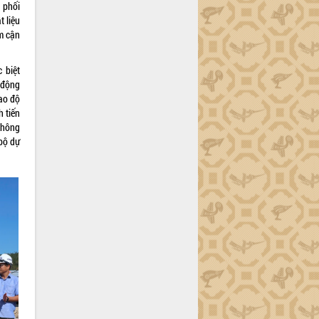
 phối
 liệu
ệm cận
 biệt
 động
cao độ
h tiến
không
bộ dự