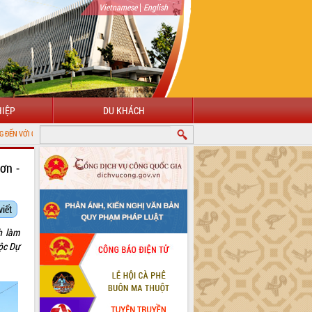
|
Vietnamese
English
IỆP
DU KHÁCH
ỆN TỬ TỈNH ĐẮK LẮK
ơn -
viết
h làm
ộc Dự