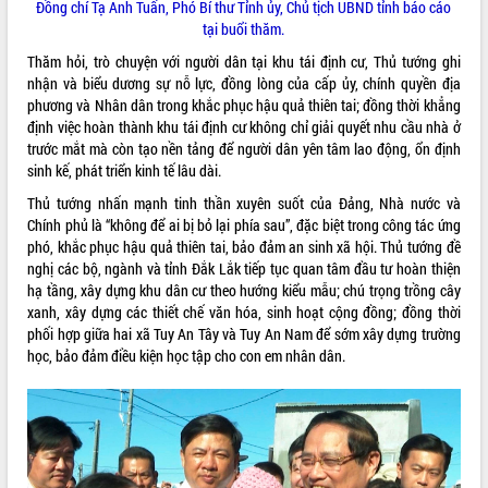
Đồng chí Tạ Anh Tuấn, Phó Bí thư Tỉnh ủy, Chủ tịch UBND tỉnh báo cáo
quan trọng
tại buổi thăm.
Bí thư Tỉnh ủy Lương Nguyễn Minh
Thăm hỏi, trò chuyện với người dân tại khu tái định cư, Thủ tướng ghi
Triết thăm, tặng quà người có công với
nhận và biểu dương sự nỗ lực, đồng lòng của cấp ủy, chính quyền địa
cách mạng
phương và Nhân dân trong khắc phục hậu quả thiên tai; đồng thời khẳng
Rà soát, hoàn thiện hệ thống thiết chế
định việc hoàn thành khu tái định cư không chỉ giải quyết nhu cầu nhà ở
văn hóa, thể thao đáp ứng yêu cầu
LIÊN KẾT WEB
trước mắt mà còn tạo nền tảng để người dân yên tâm lao động, ổn định
phát triển mới
sinh kế, phát triển kinh tế lâu dài.
Thường trực HĐND tỉnh Đắk Lắk gặp
Thủ tướng nhấn mạnh tinh thần xuyên suốt của Đảng, Nhà nước và
mặt Đoàn chuyên gia y tế TP. Hồ Chí
Chính phủ là “không để ai bị bỏ lại phía sau”, đặc biệt trong công tác ứng
Minh
THỐNG KÊ TRUY CẬP
phó, khắc phục hậu quả thiên tai, bảo đảm an sinh xã hội. Thủ tướng đề
Lễ truy điệu và an táng hài cốt liệt sĩ
nghị các bộ, ngành và tỉnh Đắk Lắk tiếp tục quan tâm đầu tư hoàn thiện
tại Nghĩa trang Liệt sĩ xã Sơn Hòa
Hôm nay:
4659
hạ tầng, xây dựng khu dân cư theo hướng kiểu mẫu; chú trọng trồng cây
Bàn giải pháp tháo gỡ khó khăn trong
Tất cả:
66049982
xanh, xây dựng các thiết chế văn hóa, sinh hoạt cộng đồng; đồng thời
xuất khẩu sầu riêng và triển khai quy
phối hợp giữa hai xã Tuy An Tây và Tuy An Nam để sớm xây dựng trường
định EUDR
học, bảo đảm điều kiện học tập cho con em nhân dân.
Thứ trưởng Bộ Nông nghiệp và Môi
trường Nguyễn Hoàng Hiệp khảo sát
vùng trồng và doanh nghiệp đóng gói
sầu riêng tại Đắk Lắk
Trình diễn nghệ thuật chế biến các