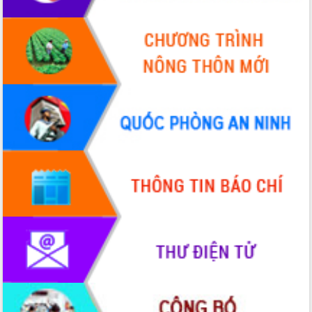
Xây dựng nền hành chính số đồng
hành cùng nông dân dân, doanh nghiệp
Giai đoạn 2026-2030, Đắk Lắk phấn
đấu có 77% xã đạt chuẩn nông thôn
mới
Chuyển đổi số 'mở đường' cho nông
nghiệp Đắk Lắk tăng trưởng bứt phá
Triển khai đồng bộ đo đạc, lập hồ sơ
địa chính, hoàn thiện cơ sở dữ liệu đất
đai
Ứng dụng sinh trắc học - Bước tiến
trong hành trình chuyển đổi số tại Đắk
Lắk
Đắk Lắk nâng cao hiệu quả công tác
Đảng từ Sổ tay đảng viên điện tử
Đắk Lắk đẩy mạnh nuôi biển công
nghệ, hướng tới phát triển thủy sản
bền vững
Tập huấn nâng cao năng lực triển khai
chuyển đổi số cho cán bộ, công chức