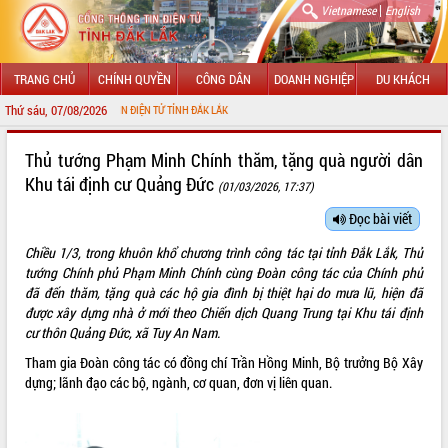
|
Vietnamese
English
TRANG CHỦ
CHÍNH QUYỀN
CÔNG DÂN
DOANH NGHIỆP
DU KHÁCH
Thứ sáu, 07/08/2026
NG THÔNG TIN ĐIỆN TỬ TỈNH ĐẮK LẮK
GIỚI THIỆU
Thủ tướng Phạm Minh Chính thăm, tặng quà người dân
Khu tái định cư Quảng Đức
(01/03/2026, 17:37)
LÃNH ĐẠO UBND TỈNH
Đọc bài viết
TIN TỨC SỰ KIỆN
Chiều 1/3, trong khuôn khổ chương trình công tác tại tỉnh Đắk Lắk, Thủ
SỞ, BAN, NGÀNH
tướng Chính phủ Phạm Minh Chính cùng Đoàn công tác của Chính phủ
đã đến thăm, tặng quà các hộ gia đình bị thiệt hại do mưa lũ, hiện đã
UBND CÁC XÃ, PHƯỜNG
được xây dựng nhà ở mới theo Chiến dịch Quang Trung tại Khu tái định
cư thôn Quảng Đức, xã Tuy An Nam.
THÔNG TIN CHỈ ĐẠO ĐIỀU HÀNH
Tham gia Đoàn công tác có đồng chí Trần Hồng Minh, Bộ trưởng Bộ Xây
dựng; lãnh đạo các bộ, ngành, cơ quan, đơn vị liên quan.
HỆ THỐNG VĂN BẢN
VĂN BẢN HĐND TỈNH