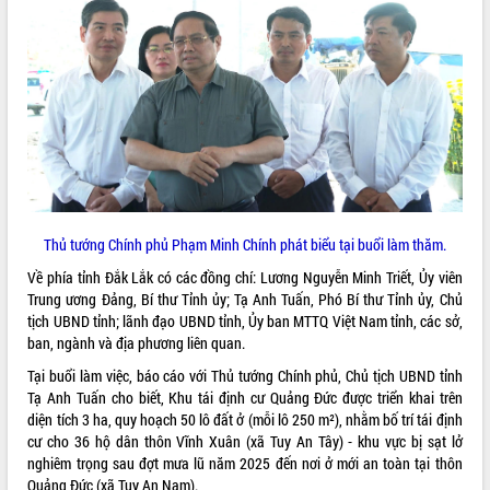
ĐIỂM TIN VĂN BẢN
QUY HOẠCH - KẾ HOẠCH
Thủ tướng Chính phủ Phạm Minh Chính phát biểu tại buổi làm thăm.
Về phía tỉnh Đắk Lắk có các đồng chí: Lương Nguyễn Minh Triết, Ủy viên
Trung ương Đảng, Bí thư Tỉnh ủy; Tạ Anh Tuấn, Phó Bí thư Tỉnh ủy, Chủ
tịch UBND tỉnh; lãnh đạo UBND tỉnh, Ủy ban MTTQ Việt Nam tỉnh, các sở,
ban, ngành và địa phương liên quan.
Tại buổi làm việc, báo cáo với Thủ tướng Chính phủ, Chủ tịch UBND tỉnh
Tạ Anh Tuấn cho biết, Khu tái định cư Quảng Đức được triển khai trên
diện tích 3 ha, quy hoạch 50 lô đất ở (mỗi lô 250 m²), nhằm bố trí tái định
cư cho 36 hộ dân thôn Vĩnh Xuân (xã Tuy An Tây) - khu vực bị sạt lở
nghiêm trọng sau đợt mưa lũ năm 2025 đến nơi ở mới an toàn tại thôn
Quảng Đức (xã Tuy An Nam).