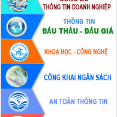
cấp xã
Đắk Lắk phát động hưởng ứng Ngày
Quyền của người tiêu dùng Việt Nam
2026
Đẩy mạnh cải cách hành chính, quyết
tâm đạt được mục tiêu tăng trưởng
hai con số trong năm 2026
Tổ chức trang trọng Lễ hội Đền thờ
Lương Văn Chánh năm 2026
Phó Bí thư Tỉnh ủy Đắk Lắk Đỗ Hữu
Huy giữ chức Bí thư Đảng ủy Ủy Ban
Nhân dân tỉnh
Bệnh án điện tử thúc đẩy chuyển đổi
số y tế tại Đắk Lắk
Chuyển đổi số thư viện: Mở rộng
không gian tri thức trong thời đại số
Đánh giá, rút kinh nghiệm công tác tổ
chức diễn tập trước ngày bầu cử
Chương trình “Gặp gỡ hữu nghị –
Friendship Meeting New Year 2026”