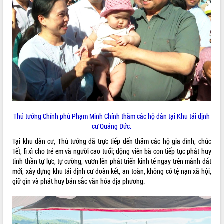
món ăn từ sầu riêng
Đắk Lắk công bố Quy hoạch và xúc
tiến đầu tư tỉnh
Ngành cá ngừ Đắk Lắk chủ động thích
ứng để giữ vững thị trường xuất khẩu
Diễn đàn Kinh tế tư nhân Việt Nam đột
phá cơ chế - Hợp tác công tư
Đề án 06 tạo bước ngoặt đột phá trong
cải cách hành chính tỉnh Đắk Lắk
Kết nối tour, đẩy mạnh chuyển đổi số
để phát triển du lịch Đắk Lắk
Thủ tướng Chính phủ Phạm Minh Chính thăm các hộ dân tại Khu tái định
cư Quảng Đức.
Khởi động Dự án Đầu tư xây dựng hạ
tầng kỹ thuật Cụm công nghiệp Tân
Tại khu dân cư, Thủ tướng đã trực tiếp đến thăm các hộ gia đình, chúc
Tiến
Tết, lì xì cho trẻ em và người cao tuổi; động viên bà con tiếp tục phát huy
Gặp mặt các cơ quan báo chí nhân Kỷ
tinh thần tự lực, tự cường, vươn lên phát triển kinh tế ngay trên mảnh đất
niệm 101 năm Ngày Báo chí Cách
mới, xây dựng khu tái định cư đoàn kết, an toàn, không có tệ nạn xã hội,
mạng Việt Nam
giữ gìn và phát huy bản sắc văn hóa địa phương.
Đắk Lắk sơ kết 4 năm triển khai thực
hiện Đề án 06 của Chính phủ
Họp báo thông tin về Hội nghị Công bố