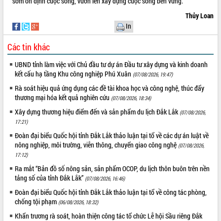
sớm ổn định cuộc sống, vươn lên xây dựng cuộc sống bền vững.
Hội thảo khoa học “Giải pháp thúc đẩy
Thủy Loan
phát triển nền kinh tế xanh tại tỉnh
In
Đắk Lắk”
Tăng cường giám sát, đôn đốc thực
Các tin khác
hiện nhiệm vụ quản lý tài sản công
hàng tuần
UBND tỉnh làm việc với Chủ đầu tư dự án Đầu tư xây dựng và kinh doanh
Tháo gỡ những vướng mắc, đẩy mạnh
kết cấu hạ tầng Khu công nghiệp Phú Xuân
(07/08/2026, 19:47)
công tác cải cách thủ tục hành chính
Rà soát hiệu quả ứng dụng các đề tài khoa học và công nghệ, thúc đẩy
tại Trung tâm Phục vụ hành chính
thương mại hóa kết quả nghiên cứu
(07/08/2026, 18:34)
công tỉnh
Xây dựng thương hiệu điểm đến và sản phẩm du lịch Đắk Lắk
(07/08/2026,
Đắk Lắk: Tôn vinh 46 giải pháp tại Hội
17:21)
thi Sáng tạo Kỹ thuật 2024 - 2025
Đoàn đại biểu Quốc hội tỉnh Đắk Lắk thảo luận tại tổ về các dự án luật về
Đắk Lắk rà soát, điều chỉnh Đề án 190
nông nghiệp, môi trường, viễn thông, chuyển giao công nghệ
(07/08/2026,
về phát triển nuôi trồng thủy sản
17:12)
Phó Chủ tịch UBND tỉnh Đắk Lắk
Ra mắt “Bản đồ số nông sản, sản phẩm OCOP, du lịch thôn buôn trên nền
Trương Công Thái kiểm tra thực địa
tảng số của tỉnh Đắk Lắk”
(07/08/2026, 16:46)
Dự án cao tốc Khánh Hòa - Buôn Ma
Thuột
Đoàn đại biểu Quốc hội tỉnh Đắk Lắk thảo luận tại tổ về công tác phòng,
chống tội phạm
Định vị cà phê Việt Nam như một “di
(06/08/2026, 18:32)
sản sống” trong dòng chảy toàn cầu
Khẩn trương rà soát, hoàn thiện công tác tổ chức Lễ hội Sầu riêng Đắk