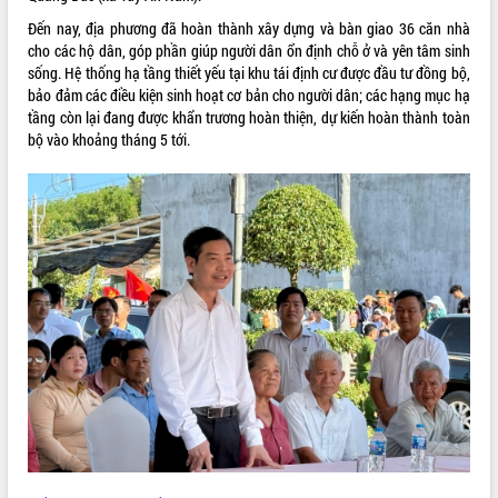
Đến nay, địa phương đã hoàn thành xây dựng và bàn giao 36 căn nhà
VIDEO
cho các hộ dân, góp phần giúp người dân ổn định chỗ ở và yên tâm sinh
sống. Hệ thống hạ tầng thiết yếu tại khu tái định cư được đầu tư đồng bộ,
bảo đảm các điều kiện sinh hoạt cơ bản cho người dân; các hạng mục hạ
tầng còn lại đang được khẩn trương hoàn thiện, dự kiến hoàn thành toàn
bộ vào khoảng tháng 5 tới.
Khám bệnh, cấp phát thuốc miễn phí
và tặng quà người dân xã Cư Pui
Hội nghị UBND tỉnh Đắk Lắk thường kỳ
tháng 7/2026
Lễ truy tặng danh hiệu “Bà Mẹ Việt
Nam Anh hùng” và trao Huân chương
Lao động
ALBUM ẢNH
UBND tỉnh Đắk Lắk triển khai nhiệm
vụ 6 tháng cuối năm 2026
Kỳ họp thứ Hai, Hội đồng nhân dân
tỉnh khóa XI quyết nghị nhiều nội dung