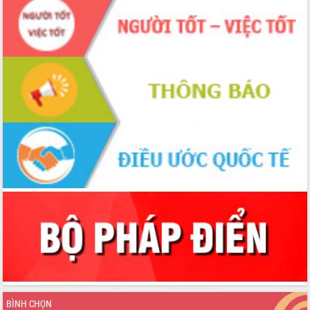
Bầu cử Quốc hội và HĐND: Cử tri Đắk
Lắk gửi gắm niềm tin, kỳ vọng vào lá
phiếu
Đắk Lắk sẵn sàng các điều kiện cho
Ngày hội bầu cử đại biểu Quốc hội
khóa XVI và HĐND các cấp nhiệm kỳ
2026-2031
Đảm bảo cuộc bầu cử đại biểu Quốc
hội và đại biểu HĐND các cấp diễn ra
an toàn, hiệu quả, đúng quy định
Thủ tướng Chính phủ Phạm Minh Chính
kiểm tra, chỉ đạo hoàn thành các dự
án cao tốc và thăm khu tái định cư tại
Đắk Lắk
Sôi nổi Hội đua ngựa truyền thống Gò
Thì Thùng mừng Xuân Bính Ngọ 2026
Lãnh đạo tỉnh dâng hương tưởng niệm
tại Đập Đồng Cam đầu Xuân Bính Ngọ
Ngành nông nghiệp phấn đấu tăng
trưởng đạt 5,86% trong năm 2026
BÌNH CHỌN
UBND tỉnh Đắk Lắk triển khai công tác