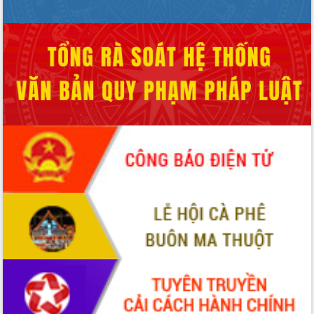
Thứ trưởng Bộ Y tế làm việc với tỉnh
Đắk Lắk về phát triển nhân lực y tế
cho trạm y tế cấp xã
Du lịch Đắk Lắk nâng tầm trải nghiệm
du khách thông qua Hệ thống cơ sở dữ
liệu và Bản đồ số
Tập huấn ứng dụng trí tuệ nhân tạo (AI)
trong thương mại điện tử năm 2026
Đoàn đại biểu Quốc hội tỉnh Đắk Lắk
trao đổi thông tin trước Kỳ họp thứ
nhất, Quốc hội khóa XVI
Quyết liệt cải cách hành chính, khơi
thông nguồn lực phát triển
Nâng cao hiệu lực, hiệu quả HĐND
tỉnh thông qua hiện đại hóa hành chính
Xã Ea Phê gắn cải cách hành chính với
chuyển đổi số
Phó Chủ tịch Thường trực UBND tỉnh
Hồ Thị Nguyên Thảo làm việc tại Trung
tâm Phục vụ hành chính công xã Ea
Phê