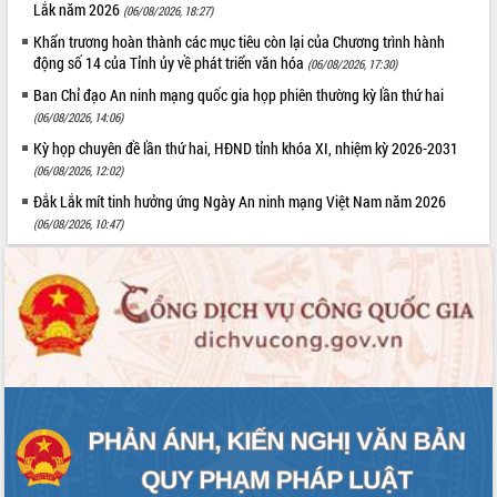
Xây dựng nông thôn mới: Nâng cao đời
Lắk năm 2026
(06/08/2026, 18:27)
sống người dân từ những mô hình thiết
Khẩn trương hoàn thành các mục tiêu còn lại của Chương trình hành
thực
động số 14 của Tỉnh ủy về phát triển văn hóa
(06/08/2026, 17:30)
Quyết liệt tháo gỡ vướng mắc, đẩy
Ban Chỉ đạo An ninh mạng quốc gia họp phiên thường kỳ lần thứ hai
nhanh tiến độ các dự án trọng điểm
(06/08/2026, 14:06)
trong Khu kinh tế Nam Phú Yên
Kỳ họp chuyên đề lần thứ hai, HĐND tỉnh khóa XI, nhiệm kỳ 2026-2031
Hòn Yến phát triển du lịch gắn với bảo
(06/08/2026, 12:02)
tồn biển
Lấy ý kiến điều chỉnh Quy hoạch tỉnh
Đắk Lắk mít tinh hưởng ứng Ngày An ninh mạng Việt Nam năm 2026
Đắk Lắk thời kỳ 2021-2030, tầm nhìn
(06/08/2026, 10:47)
đến năm 2050
Phát động chiến dịch 30 ngày đêm
giải phóng mặt bằng Tuyến đường bộ
ven biển
Đắk Lắk nỗ lực thúc đẩy tăng trưởng
kinh tế từ 10% trở lên trong Quý
II/2026
Đắk Lắk ký kết thỏa thuận hợp tác về
chuyển đổi số giai đoạn 2026 – 2030
với Tập đoàn Bưu chính Viễn thông
Việt Nam