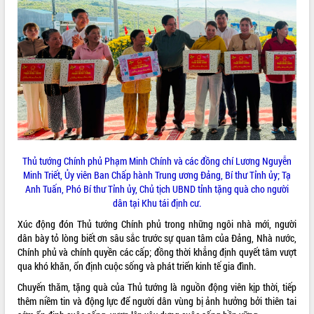
Quy hoạch và Xúc tiến đầu tư tỉnh Đắk
Lắk
Khơi thông điểm nghẽn, đẩy nhanh
giải ngân vốn khắc phục thiên tai
HĐND tỉnh thông qua điều chỉnh Quy
hoạch tỉnh thời kỳ 2021-2030
Hội thảo góp ý hồ sơ điều chỉnh quy
hoạch tỉnh Đắk Lắk thời kỳ 2021-2030,
tầm nhìn đến năm 2050
Nâng cao hiệu quả hoạt động của các
doanh nghiệp nhà nước
Thủ tướng Chính phủ Phạm Minh Chính và các đồng chí Lương Nguyễn
Hội nghị triển khai kết nối mạng
Minh Triết, Ủy viên Ban Chấp hành Trung ương Đảng, Bí thư Tỉnh ủy; Tạ
truyền số liệu chuyên dùng phục vụ cơ
Anh Tuấn, Phó Bí thư Tỉnh ủy, Chủ tịch UBND tỉnh tặng quà cho người
quan Đảng, Nhà nước
dân tại Khu tái định cư.
Lễ phát động chuỗi hoạt động chung
Xúc động đón Thủ tướng Chính phủ trong những ngôi nhà mới, người
tay làm sạch môi trường
dân bày tỏ lòng biết ơn sâu sắc trước sự quan tâm của Đảng, Nhà nước,
Xã Ea Kar bước chuyển mình trong
Chính phủ và chính quyền các cấp; đồng thời khẳng định quyết tâm vượt
công tác cải cách hành chính mô hình
qua khó khăn, ổn định cuộc sống và phát triển kinh tế gia đình.
mới
Chuyến thăm, tặng quà của Thủ tướng là nguồn động viên kịp thời, tiếp
UBND tỉnh họp báo định kỳ tháng 4
thêm niềm tin và động lực để người dân vùng bị ảnh hưởng bởi thiên tai
năm 2026