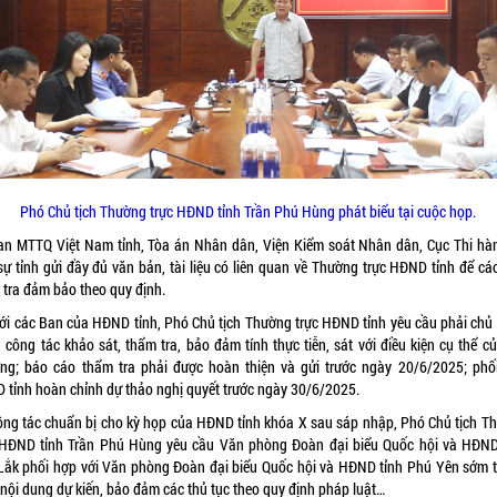
Phó Chủ tịch Thường trực HĐND tỉnh Trần Phú Hùng phát biểu tại cuộc họp.
an MTTQ Việt Nam tỉnh, Tòa án Nhân dân, Viện Kiểm soát Nhân dân, Cục Thi hà
sự tỉnh gửi đầy đủ văn bản, tài liệu có liên quan về Thường trực HĐND tỉnh để cá
tra đảm bảo theo quy định.
với các Ban của HĐND tỉnh, Phó Chủ tịch Thường trực HĐND tỉnh yêu cầu phải chủ
 công tác khảo sát, thẩm tra, bảo đảm tính thực tiễn, sát với điều kiện cụ thể c
ng; báo cáo thẩm tra phải được hoàn thiện và gửi trước ngày 20/6/2025; phố
 tỉnh hoàn chỉnh dự thảo nghị quyết trước ngày 30/6/2025.
ông tác chuẩn bị cho kỳ họp của HĐND tỉnh khóa X sau sáp nhập, Phó Chủ tịch T
 HĐND tỉnh Trần Phú Hùng yêu cầu Văn phòng Đoàn đại biểu Quốc hội và HĐND
Lắk phối hợp với Văn phòng Đoàn đại biểu Quốc hội và HĐND tỉnh Phú Yên sớm 
 nội dung dự kiến, bảo đảm các thủ tục theo quy định pháp luật…