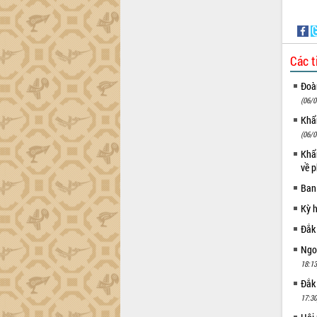
Họp báo thông tin về Hội nghị Công bố
Quy hoạch và Xúc tiến đầu tư tỉnh Đắk
Lắk
Các t
Khơi thông điểm nghẽn, đẩy nhanh
giải ngân vốn khắc phục thiên tai
Đoàn
HĐND tỉnh thông qua điều chỉnh Quy
(06/0
hoạch tỉnh thời kỳ 2021-2030
Khẩn
Hội thảo góp ý hồ sơ điều chỉnh quy
(06/0
hoạch tỉnh Đắk Lắk thời kỳ 2021-2030,
tầm nhìn đến năm 2050
Khẩn
về p
Nâng cao hiệu quả hoạt động của các
doanh nghiệp nhà nước
Ban
Hội nghị triển khai kết nối mạng
Kỳ 
truyền số liệu chuyên dùng phục vụ cơ
Đắk
quan Đảng, Nhà nước
Lễ phát động chuỗi hoạt động chung
Ngoạ
tay làm sạch môi trường
18:13
Xã Ea Kar bước chuyển mình trong
Đắk
công tác cải cách hành chính mô hình
17:30
mới