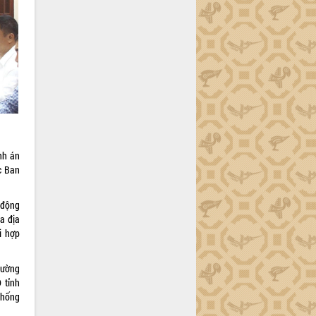
nh án
c Ban
 động
ủa địa
i hợp
hường
 tỉnh
thống