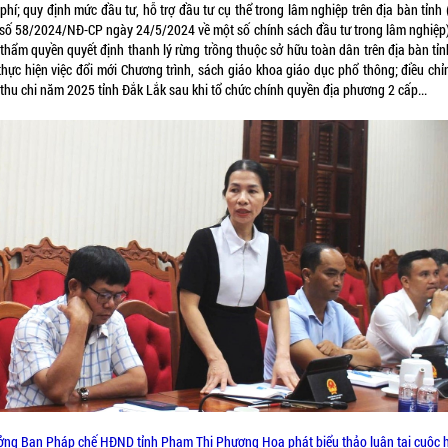
phí; quy định mức đầu tư, hỗ trợ đầu tư cụ thể trong lâm nghiệp trên địa bàn tỉnh
 số 58/2024/NĐ-CP ngày 24/5/2024 về một số chính sách đầu tư trong lâm nghiệp)
thẩm quyền quyết định thanh lý rừng trồng thuộc sở hữu toàn dân trên địa bàn tỉn
thực hiện việc đổi mới Chương trình, sách giáo khoa giáo dục phổ thông; điều chỉ
thu chi năm 2025 tỉnh Đắk Lắk sau khi tổ chức chính quyền địa phương 2 cấp...
ởng Ban Pháp chế HĐND tỉnh Phạm Thị Phương Hoa phát biểu thảo luận tại cuộc 