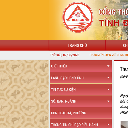
TRANG CHỦ
CH
Thứ sáu, 07/08/2026
GIỚI THIỆU
Thư
(05/0
LÃNH ĐẠO UBND TỈNH
TIN TỨC SỰ KIỆN
Ngày
nội 
SỞ, BAN, NGÀNH
dung
HĐND
UBND CÁC XÃ, PHƯỜNG
THÔNG TIN CHỈ ĐẠO ĐIỀU HÀNH