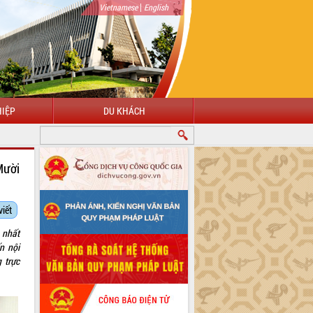
|
Vietnamese
English
IỆP
DU KHÁCH
MỪNG ĐẾN VỚI CỔNG THÔNG TIN ĐIỆN TỬ TỈNH ĐẮK LẮK
Mười
viết
 nhất
n nội
 trực