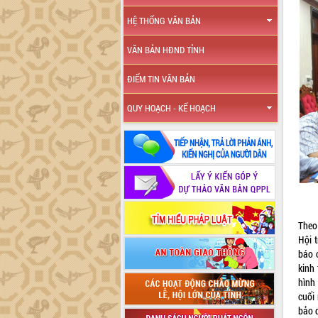
HỆ THỐNG VĂN BẢN
VĂN BẢN HĐND TỈNH
ĐIỂM TIN VĂN BẢN
QUY HOẠCH - KẾ HOẠCH
Theo
Hội 
báo c
kinh 
hình
cuối
bảo 