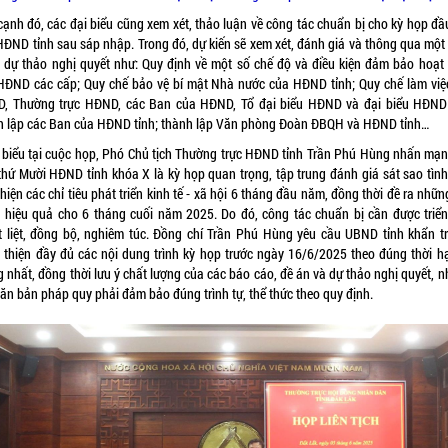
cạnh đó, các đại biểu cũng xem xét, thảo luận về công tác chuẩn bị cho kỳ họp đầu
HĐND tỉnh sau sáp nhập. Trong đó, dự kiến sẽ xem xét, đánh giá và thông qua một 
h, dự thảo nghị quyết như: Quy định về một số chế độ và điều kiện đảm bảo hoạt
HĐND các cấp; Quy chế bảo vệ bí mật Nhà nước của HĐND tỉnh; Quy chế làm việ
, Thường trực HĐND, các Ban của HĐND, Tổ đại biểu HĐND và đại biểu HĐND 
h lập các Ban của HĐND tỉnh; thành lập Văn phòng Đoàn ĐBQH và HĐND tỉnh…
 biểu tại cuộc họp, Phó Chủ tịch Thường trực HĐND tỉnh Trần Phú Hùng nhấn mạn
thứ Mười HĐND tỉnh khóa X là kỳ họp quan trọng, tập trung đánh giá sát sao tình
hiện các chỉ tiêu phát triển kinh tế - xã hội 6 tháng đầu năm, đồng thời đề ra nhữn
 hiệu quả cho 6 tháng cuối năm 2025. Do đó, công tác chuẩn bị cần được triển
t liệt, đồng bộ, nghiêm túc. Đồng chí Trần Phú Hùng yêu cầu UBND tỉnh khẩn t
 thiện đầy đủ các nội dung trình kỳ họp trước ngày 16/6/2025 theo đúng thời h
 nhất, đồng thời lưu ý chất lượng của các báo cáo, đề án và dự thảo nghị quyết, n
văn bản pháp quy phải đảm bảo đúng trình tự, thể thức theo quy định.