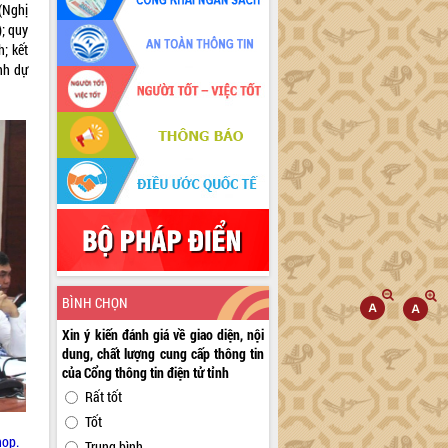
 (Nghị
; quy
h; kết
nh dự
BÌNH CHỌN
Xin ý kiến đánh giá về giao diện, nội
dung, chất lượng cung cấp thông tin
của Cổng thông tin điện tử tỉnh
Rất tốt
Tốt
họp.
Trung bình