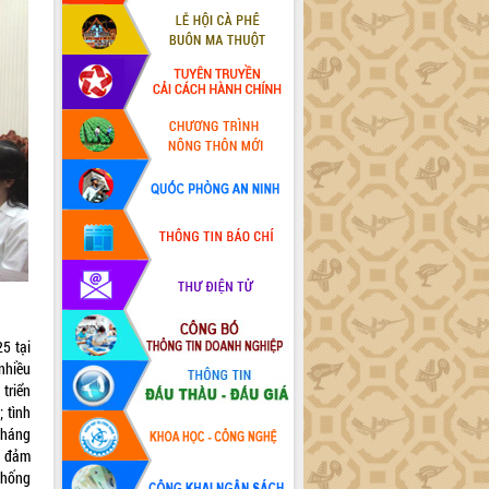
5 tại
nhiều
triển
 tình
tháng
, đảm
 chống