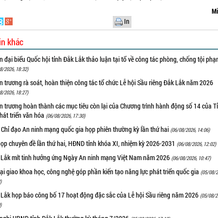
Mi
In
in khác
 đại biểu Quốc hội tỉnh Đắk Lắk thảo luận tại tổ về công tác phòng, chống tội ph
8/2026, 18:32)
 trương rà soát, hoàn thiện công tác tổ chức Lễ hội Sầu riêng Đắk Lắk năm 2026
8/2026, 18:27)
 trương hoàn thành các mục tiêu còn lại của Chương trình hành động số 14 của T
hát triển văn hóa
(06/08/2026, 17:30)
 Chỉ đạo An ninh mạng quốc gia họp phiên thường kỳ lần thứ hai
(06/08/2026, 14:06)
họp chuyên đề lần thứ hai, HĐND tỉnh khóa XI, nhiệm kỳ 2026-2031
(06/08/2026, 12:02)
 Lắk mít tinh hưởng ứng Ngày An ninh mạng Việt Nam năm 2026
(06/08/2026, 10:47)
i giao khoa học, công nghệ góp phần kiến tạo năng lực phát triển quốc gia
(05/08/2
)
 Lắk họp báo công bố 17 hoạt động đặc sắc của Lễ hội Sầu riêng năm 2026
(05/08/2
)