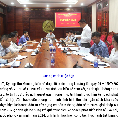
Quang cảnh cuộc họp.
 đó, Kỳ họp thứ Mười dự kiến sẽ được tổ chức trong khoảng từ ngày 01 – 15/7/202
trường số 2, Trụ sở HĐND và UBND tỉnh; dự kiến sẽ xem xét, đánh giá, thông qua 
áo, tờ trình, dự thảo nghị quyết quan trọng như: tình hình thực hiện kế hoạch phát 
tế - xã hội, đảm bảo quốc phòng - an ninh; tình hình thu, chi ngân sách Nhà nước;
 thực hiện kế hoạch đầu tư xây dựng cơ bản 6 tháng đầu năm 2025, giải pháp 6 
 năm 2025; đánh giá bổ sung kết quả thực hiện kế hoạch phát triển kinh tế - xã hội
quốc phòng - an ninh năm 2024; tình hình thực hiện công tác thực hành tiết kiệm,