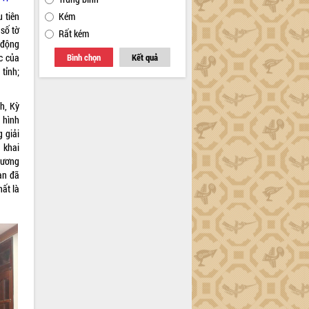
 tiên
Kém
số tờ
Rất kém
 động
c của
Bình chọn
Kết quả
tỉnh;
h, Kỳ
 hình
g giải
 khai
rương
ạn đã
hất là