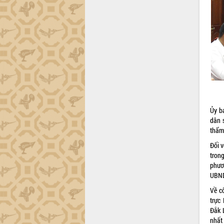
Trình diễn nghệ thuật chế biến các
món ăn từ sầu riêng
Đắk Lắk công bố Quy hoạch và xúc
tiến đầu tư tỉnh
Ngành cá ngừ Đắk Lắk chủ động thích
ứng để giữ vững thị trường xuất khẩu
Diễn đàn Kinh tế tư nhân Việt Nam đột
phá cơ chế - Hợp tác công tư
Đề án 06 tạo bước ngoặt đột phá trong
Ủy b
cải cách hành chính tỉnh Đắk Lắk
dân 
Kết nối tour, đẩy mạnh chuyển đổi số
thẩm 
để phát triển du lịch Đắk Lắk
Đối 
Khởi động Dự án Đầu tư xây dựng hạ
trong
tầng kỹ thuật Cụm công nghiệp Tân
phươ
Tiến
UBND
Gặp mặt các cơ quan báo chí nhân Kỷ
niệm 101 năm Ngày Báo chí Cách
Về c
mạng Việt Nam
trực
Đắk 
Đắk Lắk sơ kết 4 năm triển khai thực
nhất
hiện Đề án 06 của Chính phủ