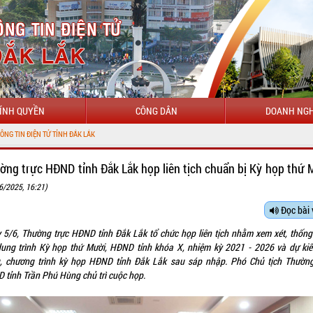
ÍNH QUYỀN
CÔNG DÂN
DOANH NGH
CHÀO 
ờng trực HĐND tỉnh Đắk Lắk họp liên tịch chuẩn bị Kỳ họp thứ 
6/2025, 16:21)
Đọc bài 
 5/6, Thường trực HĐND tỉnh Đắk Lắk tổ chức họp liên tịch nhằm xem xét, thống
dung trình Kỳ họp thứ Mười, HĐND tỉnh khóa X, nhiệm kỳ 2021 - 2026 và dự kiế
, chương trình kỳ họp HĐND tỉnh Đắk Lắk sau sáp nhập. Phó Chủ tịch Thường
 tỉnh Trần Phú Hùng chủ trì cuộc họp.