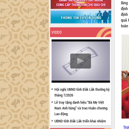
lãng 
định
định 
quả 
toán 
VIDEO
Hội nghị UBND tỉnh Đắk Lắk thường kỳ
tháng 7/2026
Lễ truy tặng danh hiệu “Bà Mẹ Việt
Nam Anh hùng” và trao Huân chương
Lao động
UBND tỉnh Đắk Lắk triển khai nhiệm
vụ 6 tháng cuối năm 2026
Trư