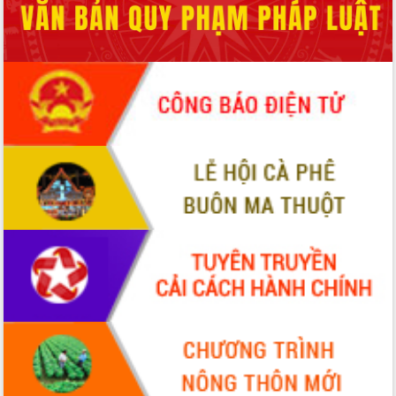
nhanh tiến độ các dự án trọng điểm
trong Khu kinh tế Nam Phú Yên
Hòn Yến phát triển du lịch gắn với bảo
tồn biển
Lấy ý kiến điều chỉnh Quy hoạch tỉnh
Đắk Lắk thời kỳ 2021-2030, tầm nhìn
đến năm 2050
Phát động chiến dịch 30 ngày đêm
giải phóng mặt bằng Tuyến đường bộ
ven biển
Đắk Lắk nỗ lực thúc đẩy tăng trưởng
kinh tế từ 10% trở lên trong Quý
II/2026
Đắk Lắk ký kết thỏa thuận hợp tác về
chuyển đổi số giai đoạn 2026 – 2030
với Tập đoàn Bưu chính Viễn thông
Việt Nam
Thứ trưởng Bộ Y tế làm việc với tỉnh
Đắk Lắk về phát triển nhân lực y tế
cho trạm y tế cấp xã
Du lịch Đắk Lắk nâng tầm trải nghiệm