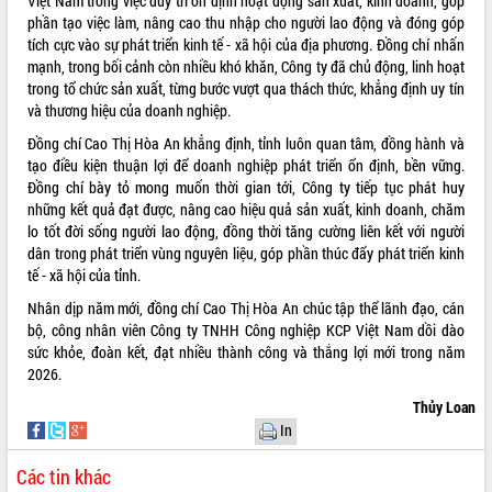
Việt Nam trong việc duy trì ổn định hoạt động sản xuất, kinh doanh, góp
ứng để giữ vững thị trường xuất khẩu
phần tạo việc làm, nâng cao thu nhập cho người lao động và đóng góp
Diễn đàn Kinh tế tư nhân Việt Nam đột
tích cực vào sự phát triển kinh tế - xã hội của địa phương. Đồng chí nhấn
phá cơ chế - Hợp tác công tư
mạnh, trong bối cảnh còn nhiều khó khăn, Công ty đã chủ động, linh hoạt
Đề án 06 tạo bước ngoặt đột phá trong
trong tổ chức sản xuất, từng bước vượt qua thách thức, khẳng định uy tín
cải cách hành chính tỉnh Đắk Lắk
và thương hiệu của doanh nghiệp.
Kết nối tour, đẩy mạnh chuyển đổi số
Đồng chí Cao Thị Hòa An khẳng định, tỉnh luôn quan tâm, đồng hành và
để phát triển du lịch Đắk Lắk
tạo điều kiện thuận lợi để doanh nghiệp phát triển ổn định, bền vững.
Khởi động Dự án Đầu tư xây dựng hạ
Đồng chí bày tỏ mong muốn thời gian tới, Công ty tiếp tục phát huy
tầng kỹ thuật Cụm công nghiệp Tân
những kết quả đạt được, nâng cao hiệu quả sản xuất, kinh doanh, chăm
Tiến
lo tốt đời sống người lao động, đồng thời tăng cường liên kết với người
dân trong phát triển vùng nguyên liệu, góp phần thúc đẩy phát triển kinh
Gặp mặt các cơ quan báo chí nhân Kỷ
tế - xã hội của tỉnh.
niệm 101 năm Ngày Báo chí Cách
mạng Việt Nam
Nhân dịp năm mới, đồng chí Cao Thị Hòa An chúc tập thể lãnh đạo, cán
Đắk Lắk sơ kết 4 năm triển khai thực
bộ, công nhân viên Công ty TNHH Công nghiệp KCP Việt Nam dồi dào
hiện Đề án 06 của Chính phủ
sức khỏe, đoàn kết, đạt nhiều thành công và thắng lợi mới trong năm
2026.
Họp báo thông tin về Hội nghị Công bố
Quy hoạch và Xúc tiến đầu tư tỉnh Đắk
Thủy Loan
Lắk
In
Khơi thông điểm nghẽn, đẩy nhanh
giải ngân vốn khắc phục thiên tai
Các tin khác