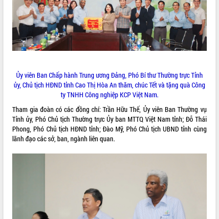
ĐIỂM TIN VĂN BẢN
QUY HOẠCH - KẾ HOẠCH
Ủy viên Ban Chấp hành Trung ương Đảng, Phó Bí thư Thường trực Tỉnh
ủy, Chủ tịch HĐND tỉnh Cao Thị Hòa An thăm, chúc Tết và tặng quà Công
ty TNHH Công nghiệp KCP Việt Nam.
Tham gia đoàn có các đồng chí: Trần Hữu Thế, Ủy viên Ban Thường vụ
Tỉnh ủy, Phó Chủ tịch Thường trực Ủy ban MTTQ Việt Nam tỉnh; Đỗ Thái
Phong, Phó Chủ tịch HĐND tỉnh; Đào Mỹ, Phó Chủ tịch UBND tỉnh cùng
lãnh đạo các sở, ban, ngành liên quan.