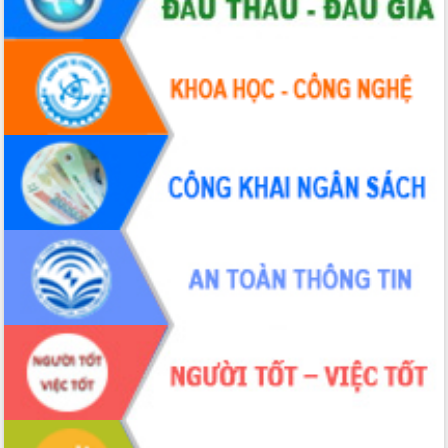
đấu có 77% xã đạt chuẩn nông thôn
mới
Chuyển đổi số 'mở đường' cho nông
nghiệp Đắk Lắk tăng trưởng bứt phá
Triển khai đồng bộ đo đạc, lập hồ sơ
địa chính, hoàn thiện cơ sở dữ liệu đất
đai
Ứng dụng sinh trắc học - Bước tiến
trong hành trình chuyển đổi số tại Đắk
Lắk
Đắk Lắk nâng cao hiệu quả công tác
Đảng từ Sổ tay đảng viên điện tử
Đắk Lắk đẩy mạnh nuôi biển công
nghệ, hướng tới phát triển thủy sản
bền vững
Tập huấn nâng cao năng lực triển khai
chuyển đổi số cho cán bộ, công chức
cấp xã
Đắk Lắk phát động hưởng ứng Ngày
Quyền của người tiêu dùng Việt Nam
2026