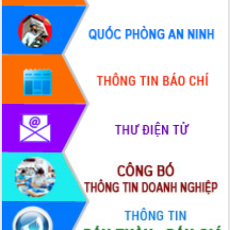
du khách thông qua Hệ thống cơ sở dữ
liệu và Bản đồ số
Tập huấn ứng dụng trí tuệ nhân tạo (AI)
trong thương mại điện tử năm 2026
Đoàn đại biểu Quốc hội tỉnh Đắk Lắk
trao đổi thông tin trước Kỳ họp thứ
nhất, Quốc hội khóa XVI
Quyết liệt cải cách hành chính, khơi
thông nguồn lực phát triển
Nâng cao hiệu lực, hiệu quả HĐND
tỉnh thông qua hiện đại hóa hành chính
Xã Ea Phê gắn cải cách hành chính với
chuyển đổi số
Phó Chủ tịch Thường trực UBND tỉnh
Hồ Thị Nguyên Thảo làm việc tại Trung
tâm Phục vụ hành chính công xã Ea
Phê
Xây dựng nền hành chính số đồng
hành cùng nông dân dân, doanh nghiệp
Giai đoạn 2026-2030, Đắk Lắk phấn