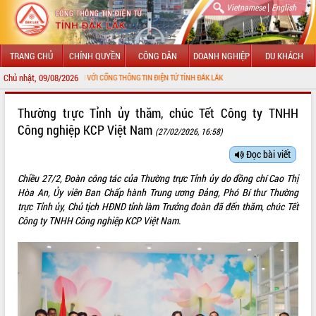
|
Vietnamese
English
TRANG CHỦ
CHÍNH QUYỀN
CÔNG DÂN
DOANH NGHIỆP
DU KHÁCH
Chủ nhật, 09/08/2026
ÀO MỪNG ĐẾN VỚI CỔNG THÔNG TIN ĐIỆN TỬ TỈNH ĐẮK LẮK
GIỚI THIỆU
Thường trực Tỉnh ủy thăm, chúc Tết Công ty TNHH
Công nghiệp KCP Việt Nam
(27/02/2026, 16:58)
LÃNH ĐẠO UBND TỈNH
Đọc bài viết
TIN TỨC SỰ KIỆN
Chiều 27/2, Đoàn công tác của Thường trực Tỉnh ủy do đồng chí Cao Thị
SỞ, BAN, NGÀNH
Hòa An, Ủy viên Ban Chấp hành Trung ương Đảng, Phó Bí thư Thường
trực Tỉnh ủy, Chủ tịch HĐND tỉnh làm Trưởng đoàn đã đến thăm, chúc Tết
UBND CÁC XÃ, PHƯỜNG
Công ty TNHH Công nghiệp KCP Việt Nam.
THÔNG TIN CHỈ ĐẠO ĐIỀU HÀNH
HỆ THỐNG VĂN BẢN
VĂN BẢN HĐND TỈNH