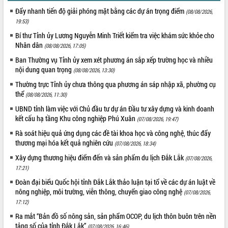
HĐND tỉnh thông qua điều chỉnh Quy
Đẩy nhanh tiến độ giải phóng mặt bằng các dự án trọng điểm
(08/08/2026,
hoạch tỉnh thời kỳ 2021-2030
19:53)
Hội thảo góp ý hồ sơ điều chỉnh quy
Bí thư Tỉnh ủy Lương Nguyễn Minh Triết kiểm tra việc khám sức khỏe cho
hoạch tỉnh Đắk Lắk thời kỳ 2021-2030,
Nhân dân
(08/08/2026, 17:05)
tầm nhìn đến năm 2050
Nâng cao hiệu quả hoạt động của các
Ban Thường vụ Tỉnh ủy xem xét phương án sắp xếp trường học và nhiều
nội dung quan trọng
doanh nghiệp nhà nước
(08/08/2026, 13:30)
Hội nghị triển khai kết nối mạng
Thường trực Tỉnh ủy chưa thông qua phương án sáp nhập xã, phường cụ
truyền số liệu chuyên dùng phục vụ cơ
thể
(08/08/2026, 11:30)
quan Đảng, Nhà nước
UBND tỉnh làm việc với Chủ đầu tư dự án Đầu tư xây dựng và kinh doanh
Lễ phát động chuỗi hoạt động chung
kết cấu hạ tầng Khu công nghiệp Phú Xuân
(07/08/2026, 19:47)
tay làm sạch môi trường
Rà soát hiệu quả ứng dụng các đề tài khoa học và công nghệ, thúc đẩy
Xã Ea Kar bước chuyển mình trong
thương mại hóa kết quả nghiên cứu
(07/08/2026, 18:34)
công tác cải cách hành chính mô hình
Xây dựng thương hiệu điểm đến và sản phẩm du lịch Đắk Lắk
mới
(07/08/2026,
17:21)
UBND tỉnh họp báo định kỳ tháng 4
năm 2026
Đoàn đại biểu Quốc hội tỉnh Đắk Lắk thảo luận tại tổ về các dự án luật về
nông nghiệp, môi trường, viễn thông, chuyển giao công nghệ
(07/08/2026,
Hội thảo khoa học “Giải pháp thúc đẩy
17:12)
phát triển nền kinh tế xanh tại tỉnh
Đắk Lắk”
Ra mắt “Bản đồ số nông sản, sản phẩm OCOP, du lịch thôn buôn trên nền
tảng số của tỉnh Đắk Lắk”
(07/08/2026, 16:46)
Tăng cường giám sát, đôn đốc thực