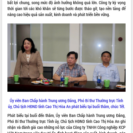
bất lợi chung, song mức độ ảnh hưởng không quá lớn. Công ty kỳ vọng
Rà soát, hoàn thiện hệ thống thiết chế
thời gian tới các khó khăn sẽ từng bước được tháo gỡ, tạo nền tảng để
văn hóa, thể thao đáp ứng yêu cầu
nâng cao hiệu quả sản xuất, kinh doanh và phát triển bền vững.
phát triển mới
Thường trực HĐND tỉnh Đắk Lắk gặp
THỐNG KÊ TRUY CẬP
mặt Đoàn chuyên gia y tế TP. Hồ Chí
Minh
Hôm nay:
21024
Lễ truy điệu và an táng hài cốt liệt sĩ
Tất cả:
66106692
tại Nghĩa trang Liệt sĩ xã Sơn Hòa
Bàn giải pháp tháo gỡ khó khăn trong
xuất khẩu sầu riêng và triển khai quy
định EUDR
Thứ trưởng Bộ Nông nghiệp và Môi
trường Nguyễn Hoàng Hiệp khảo sát
vùng trồng và doanh nghiệp đóng gói
sầu riêng tại Đắk Lắk
Ủy viên Ban Chấp hành Trung ương Đảng, Phó Bí thư Thường trực Tỉnh
Trình diễn nghệ thuật chế biến các
ủy, Chủ tịch HĐND tỉnh Cao Thị Hòa An phát biểu tại buổi thăm, chúc Tết.
món ăn từ sầu riêng
Phát biểu tại buổi đến thăm, Ủy viên Ban Chấp hành Trung ương Đảng,
Đắk Lắk công bố Quy hoạch và xúc
Phó Bí thư Thường trực Tỉnh ủy, Chủ tịch HĐND tỉnh Cao Thị Hòa An ghi
tiến đầu tư tỉnh
nhận và đánh giá cao những nỗ lực của Công ty TNHH Công nghiệp KCP
Ngành cá ngừ Đắk Lắk chủ động thích