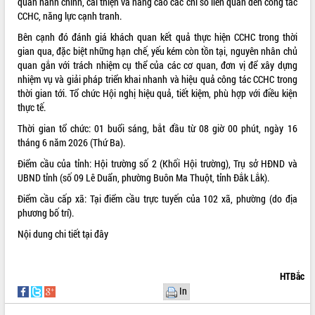
quan hành chính, cải thiện và nâng cao các chỉ số liên quan đến công tác
CCHC, năng lực cạnh tranh.
VIDEO
Bên cạnh đó đánh giá khách quan kết quả thực hiện CCHC trong thời
gian qua, đặc biệt những hạn chế, yếu kém còn tồn tại, nguyên nhân chủ
quan gắn với trách nhiệm cụ thể của các cơ quan, đơn vị để xây dựng
nhiệm vụ và giải pháp triển khai nhanh và hiệu quả công tác CCHC trong
thời gian tới. Tổ chức Hội nghị hiệu quả, tiết kiệm, phù hợp với điều kiện
thực tế.
Thời gian tổ chức: 01 buổi sáng, bắt đầu từ 08 giờ 00 phút, ngày 16
tháng 6 năm 2026 (Thứ Ba).
Khám bệnh, cấp phát thuốc miễn phí
Điểm cầu của tỉnh: Hội trường số 2 (Khối Hội trường), Trụ sở HĐND và
và tặng quà người dân xã Cư Pui
UBND tỉnh (số 09 Lê Duẩn, phường Buôn Ma Thuột, tỉnh Đắk Lắk).
Hội nghị UBND tỉnh Đắk Lắk thường kỳ
Điểm cầu cấp xã: Tại điểm cầu trực tuyến của 102 xã, phường (do địa
tháng 7/2026
phương bố trí).
Lễ truy tặng danh hiệu “Bà Mẹ Việt
Nội dung chi tiết
tại đây
Nam Anh hùng” và trao Huân chương
Lao động
ALBUM ẢNH
UBND tỉnh Đắk Lắk triển khai nhiệm
HTBắc
vụ 6 tháng cuối năm 2026
In
Kỳ họp thứ Hai, Hội đồng nhân dân
tỉnh khóa XI quyết nghị nhiều nội dung