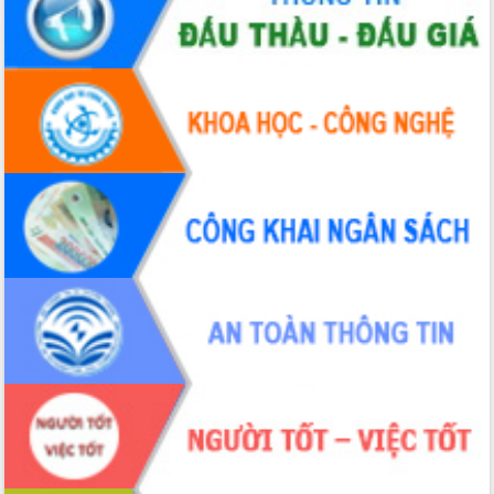
Xây dựng nông thôn mới: Nâng cao đời
sống người dân từ những mô hình thiết
thực
Quyết liệt tháo gỡ vướng mắc, đẩy
nhanh tiến độ các dự án trọng điểm
trong Khu kinh tế Nam Phú Yên
Hòn Yến phát triển du lịch gắn với bảo
tồn biển
Lấy ý kiến điều chỉnh Quy hoạch tỉnh
Đắk Lắk thời kỳ 2021-2030, tầm nhìn
đến năm 2050
Phát động chiến dịch 30 ngày đêm
giải phóng mặt bằng Tuyến đường bộ
ven biển
Đắk Lắk nỗ lực thúc đẩy tăng trưởng
kinh tế từ 10% trở lên trong Quý
II/2026
Đắk Lắk ký kết thỏa thuận hợp tác về
chuyển đổi số giai đoạn 2026 – 2030
với Tập đoàn Bưu chính Viễn thông
Việt Nam