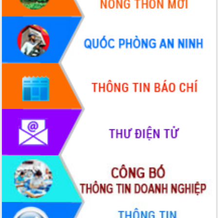
Hội thảo khoa học “Giải pháp thúc đẩy
phát triển nền kinh tế xanh tại tỉnh
Đắk Lắk”
Tăng cường giám sát, đôn đốc thực
hiện nhiệm vụ quản lý tài sản công
hàng tuần
Tháo gỡ những vướng mắc, đẩy mạnh
công tác cải cách thủ tục hành chính
tại Trung tâm Phục vụ hành chính
công tỉnh
Đắk Lắk: Tôn vinh 46 giải pháp tại Hội
thi Sáng tạo Kỹ thuật 2024 - 2025
Đắk Lắk rà soát, điều chỉnh Đề án 190
về phát triển nuôi trồng thủy sản
Phó Chủ tịch UBND tỉnh Đắk Lắk
Trương Công Thái kiểm tra thực địa
Dự án cao tốc Khánh Hòa - Buôn Ma
Thuột
Định vị cà phê Việt Nam như một “di
sản sống” trong dòng chảy toàn cầu