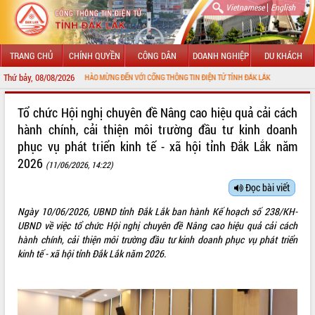
|
Vietnamese
English
TRANG CHỦ
CHÍNH QUYỀN
CÔNG DÂN
DOANH NGHIỆP
DU KHÁCH
Thứ bảy, 08/08/2026
CHÀO MỪNG ĐẾN VỚI CỔNG THÔNG TIN ĐIỆN TỬ TỈNH ĐẮK LẮK
GIỚI THIỆU
Tổ chức Hội nghị chuyên đề Nâng cao hiệu quả cải cách
hành chính, cải thiện môi trường đầu tư kinh doanh
LÃNH ĐẠO UBND TỈNH
phục vụ phát triển kinh tế - xã hội tỉnh Đắk Lắk năm
2026
TIN TỨC SỰ KIỆN
(11/06/2026, 14:22)
Đọc bài viết
SỞ, BAN, NGÀNH
Ngày 10/06/2026, UBND tỉnh Đắk Lắk ban hành Kế hoạch số 238/KH-
UBND CÁC XÃ, PHƯỜNG
UBND về việc tổ chức Hội nghị chuyên đề Nâng cao hiệu quả cải cách
hành chính, cải thiện môi trường đầu tư kinh doanh phục vụ phát triển
THÔNG TIN CHỈ ĐẠO ĐIỀU HÀNH
kinh tế - xã hội tỉnh Đắk Lắk năm 2026.
HỆ THỐNG VĂN BẢN
VĂN BẢN HĐND TỈNH