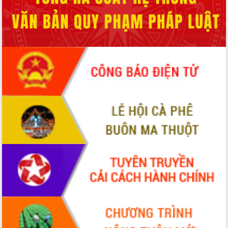
Quy hoạch và Xúc tiến đầu tư tỉnh Đắk
Lắk
Khơi thông điểm nghẽn, đẩy nhanh
giải ngân vốn khắc phục thiên tai
HĐND tỉnh thông qua điều chỉnh Quy
hoạch tỉnh thời kỳ 2021-2030
Hội thảo góp ý hồ sơ điều chỉnh quy
hoạch tỉnh Đắk Lắk thời kỳ 2021-2030,
tầm nhìn đến năm 2050
Nâng cao hiệu quả hoạt động của các
doanh nghiệp nhà nước
Hội nghị triển khai kết nối mạng
truyền số liệu chuyên dùng phục vụ cơ
quan Đảng, Nhà nước
Lễ phát động chuỗi hoạt động chung
tay làm sạch môi trường
Xã Ea Kar bước chuyển mình trong
công tác cải cách hành chính mô hình
mới
UBND tỉnh họp báo định kỳ tháng 4
năm 2026