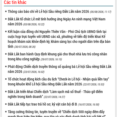
Các tin khác
quan trọng
Bí thư Tỉnh ủy Lương Nguyễn Minh
Thông cáo báo chí về Lễ hội Sầu riêng Đắk Lắk năm 2026
(05/08/2026, 11:17)
Triết thăm, tặng quà người có công với
Đắk Lắk tổ chức Lễ mít tinh hưởng ứng Ngày An ninh mạng Việt Nam
cách mạng
năm 2026
(03/08/2026, 10:22)
Rà soát, hoàn thiện hệ thống thiết chế
Kết luận của đồng chí Nguyễn Thiên Văn - Phó Chủ tịch UBND tỉnh tại
văn hóa, thể thao đáp ứng yêu cầu
LIÊN KẾT WEB
cuộc họp trực tuyến với UBND các xã, phường về tiến độ triển khai Kế
phát triển mới
hoạch khám sức khỏe định kỳ, khám sàng lọc cho người dân trên địa bàn
Thường trực HĐND tỉnh Đắk Lắk gặp
tỉnh
(30/07/2026, 08:26)
mặt Đoàn chuyên gia y tế TP. Hồ Chí
Đắk Lắk ban hành Quy định khung giá cho thuê nhà lưu trú công nhân
Minh
THỐNG KÊ TRUY CẬP
trong khu công nghiệp
(29/07/2026, 16:15)
Lễ truy điệu và an táng hài cốt liệt sĩ
Phát động Chiến dịch truyền thông số quảng bá Lễ hội Sầu riêng Đắk Lắk
tại Nghĩa trang Liệt sĩ xã Sơn Hòa
Hôm nay:
30199
năm 2026
(23/07/2026, 16:02)
Bàn giải pháp tháo gỡ khó khăn trong
Tất cả:
66075522
Tổ chức hoạt động kích cầu du lịch “Check-in Lễ hội - Nhận quà liền tay”
xuất khẩu sầu riêng và triển khai quy
trong khuôn khổ Lễ hội Sầu riêng Đắk Lắk năm 2026
định EUDR
(22/07/2026, 15:53)
Thứ trưởng Bộ Nông nghiệp và Môi
Đắk Lắk triển khai Chiến dịch “Làm sạch mã số thuế - Tháo gỡ điểm
trường Nguyễn Hoàng Hiệp khảo sát
nghẽn trong kinh doanh”
(22/07/2026, 14:27)
vùng trồng và doanh nghiệp đóng gói
Đắk Lắk tiếp tục trao trả hồ sơ, kỷ vật cán bộ đi B
(16/07/2026, 16:50)
sầu riêng tại Đắk Lắk
Tăng cường thông tin, tuyên truyền về “Chiến dịch 500 ngày đêm đẩy
Trình diễn nghệ thuật chế biến các
mạnh thực hiện tìm kiếm, quy tập và xác định danh tính hài cốt liệt sĩ”