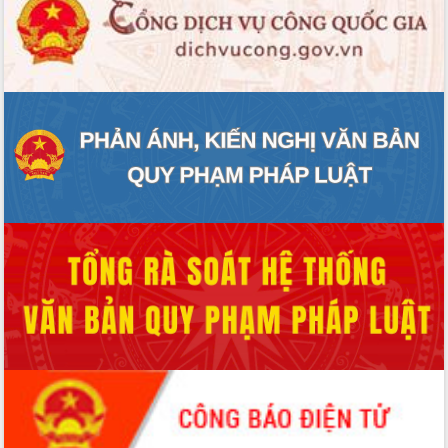
HĐND tỉnh thông qua điều chỉnh Quy
hoạch tỉnh thời kỳ 2021-2030
Hội thảo góp ý hồ sơ điều chỉnh quy
hoạch tỉnh Đắk Lắk thời kỳ 2021-2030,
tầm nhìn đến năm 2050
Nâng cao hiệu quả hoạt động của các
doanh nghiệp nhà nước
Hội nghị triển khai kết nối mạng
truyền số liệu chuyên dùng phục vụ cơ
quan Đảng, Nhà nước
Lễ phát động chuỗi hoạt động chung
tay làm sạch môi trường
Xã Ea Kar bước chuyển mình trong
công tác cải cách hành chính mô hình
mới
UBND tỉnh họp báo định kỳ tháng 4
năm 2026
Hội thảo khoa học “Giải pháp thúc đẩy
phát triển nền kinh tế xanh tại tỉnh
Đắk Lắk”
Tăng cường giám sát, đôn đốc thực