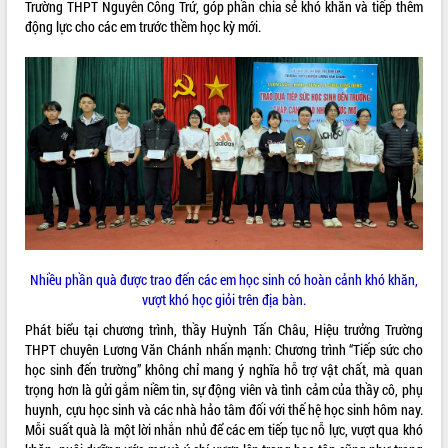
Trường THPT Nguyễn Công Trứ, góp phần chia sẻ khó khăn và tiếp thêm
động lực cho các em trước thềm học kỳ mới.
VIDEO
Loading the player...
Trailer Lễ hội Sầu riêng Đắk Lắk năm
2026
Khám bệnh, cấp phát thuốc miễn phí
và tặng quà người dân xã Cư Pui
Hội nghị UBND tỉnh Đắk Lắk thường kỳ
tháng 7/2026
Lễ truy tặng danh hiệu “Bà Mẹ Việt
ALBUM ẢNH
Nam Anh hùng” và trao Huân chương
Lao động
Nhiều phần quà được trao đến các em học sinh có hoàn cảnh khó khăn,
UBND tỉnh Đắk Lắk triển khai nhiệm
vượt khó học giỏi trên địa bàn.
vụ 6 tháng cuối năm 2026
Phát biểu tại chương trình, thầy Huỳnh Tấn Châu, Hiệu trưởng Trường
Kỳ họp thứ Hai, Hội đồng nhân dân
THPT chuyên Lương Văn Chánh nhấn mạnh: Chương trình “Tiếp sức cho
tỉnh khóa XI quyết nghị nhiều nội dung
học sinh đến trường” không chỉ mang ý nghĩa hỗ trợ vật chất, mà quan
quan trọng
trọng hơn là gửi gắm niềm tin, sự động viên và tình cảm của thầy cô, phụ
Bí thư Tỉnh ủy Lương Nguyễn Minh
huynh, cựu học sinh và các nhà hảo tâm đối với thế hệ học sinh hôm nay.
Triết thăm, tặng quà người có công với
Mỗi suất quà là một lời nhắn nhủ để các em tiếp tục nỗ lực, vượt qua khó
cách mạng
LIÊN KẾT WEB