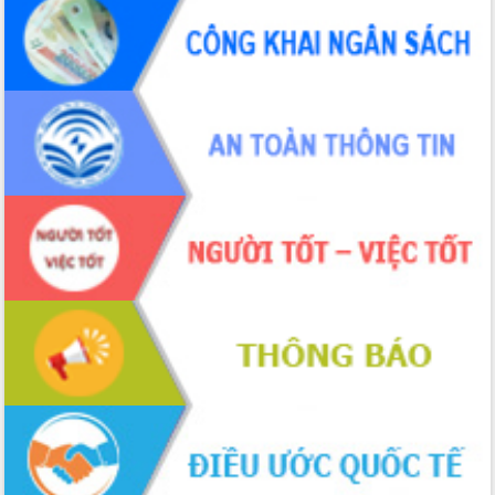
du khách thông qua Hệ thống cơ sở dữ
liệu và Bản đồ số
Tập huấn ứng dụng trí tuệ nhân tạo (AI)
trong thương mại điện tử năm 2026
Đoàn đại biểu Quốc hội tỉnh Đắk Lắk
trao đổi thông tin trước Kỳ họp thứ
nhất, Quốc hội khóa XVI
Quyết liệt cải cách hành chính, khơi
thông nguồn lực phát triển
Nâng cao hiệu lực, hiệu quả HĐND
tỉnh thông qua hiện đại hóa hành chính
Xã Ea Phê gắn cải cách hành chính với
chuyển đổi số
Phó Chủ tịch Thường trực UBND tỉnh
Hồ Thị Nguyên Thảo làm việc tại Trung
tâm Phục vụ hành chính công xã Ea
Phê
Xây dựng nền hành chính số đồng
hành cùng nông dân dân, doanh nghiệp
Giai đoạn 2026-2030, Đắk Lắk phấn