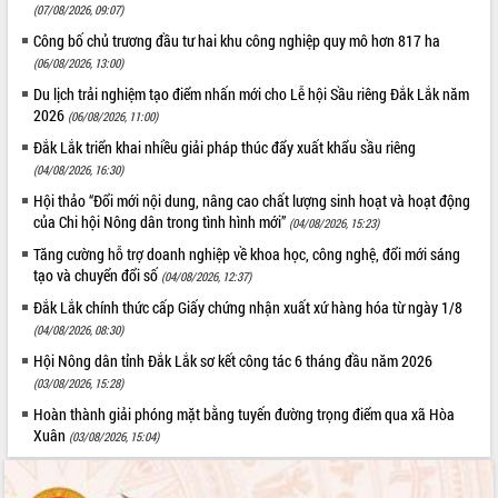
ứng để giữ vững thị trường xuất khẩu
(07/08/2026, 09:07)
Diễn đàn Kinh tế tư nhân Việt Nam đột
Công bố chủ trương đầu tư hai khu công nghiệp quy mô hơn 817 ha
phá cơ chế - Hợp tác công tư
(06/08/2026, 13:00)
Đề án 06 tạo bước ngoặt đột phá trong
Du lịch trải nghiệm tạo điểm nhấn mới cho Lễ hội Sầu riêng Đắk Lắk năm
cải cách hành chính tỉnh Đắk Lắk
2026
(06/08/2026, 11:00)
Kết nối tour, đẩy mạnh chuyển đổi số
Đắk Lắk triển khai nhiều giải pháp thúc đẩy xuất khẩu sầu riêng
để phát triển du lịch Đắk Lắk
(04/08/2026, 16:30)
Khởi động Dự án Đầu tư xây dựng hạ
Hội thảo “Đổi mới nội dung, nâng cao chất lượng sinh hoạt và hoạt động
tầng kỹ thuật Cụm công nghiệp Tân
của Chi hội Nông dân trong tình hình mới”
(04/08/2026, 15:23)
Tiến
Tăng cường hỗ trợ doanh nghiệp về khoa học, công nghệ, đổi mới sáng
Gặp mặt các cơ quan báo chí nhân Kỷ
tạo và chuyển đổi số
(04/08/2026, 12:37)
niệm 101 năm Ngày Báo chí Cách
mạng Việt Nam
Đắk Lắk chính thức cấp Giấy chứng nhận xuất xứ hàng hóa từ ngày 1/8
(04/08/2026, 08:30)
Đắk Lắk sơ kết 4 năm triển khai thực
hiện Đề án 06 của Chính phủ
Hội Nông dân tỉnh Đắk Lắk sơ kết công tác 6 tháng đầu năm 2026
Họp báo thông tin về Hội nghị Công bố
(03/08/2026, 15:28)
Quy hoạch và Xúc tiến đầu tư tỉnh Đắk
Hoàn thành giải phóng mặt bằng tuyến đường trọng điểm qua xã Hòa
Lắk
Xuân
(03/08/2026, 15:04)
Khơi thông điểm nghẽn, đẩy nhanh
giải ngân vốn khắc phục thiên tai