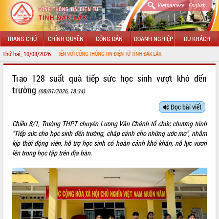
|
Vietnamese
English
TRANG CHỦ
CHÍNH QUYỀN
CÔNG DÂN
DOANH NGHIỆP
DU KHÁCH
Thứ hai, 10/08/2026
CHÀO MỪNG ĐẾN VỚI CỔNG THÔNG TIN ĐIỆN TỬ TỈNH ĐẮK LẮK
GIỚI THIỆU
Trao 128 suất quà tiếp sức học sinh vượt khó đến
trường
(08/01/2026, 18:34)
LÃNH ĐẠO UBND TỈNH
Đọc bài viết
TIN TỨC SỰ KIỆN
Chiều 8/1, Trường THPT chuyên Lương Văn Chánh tổ chức chương trình
SỞ, BAN, NGÀNH
“Tiếp sức cho học sinh đến trường, chắp cánh cho những ước mơ”, nhằm
kịp thời động viên, hỗ trợ học sinh có hoàn cảnh khó khăn, nỗ lực vươn
UBND CÁC XÃ, PHƯỜNG
lên trong học tập trên địa bàn.
THÔNG TIN CHỈ ĐẠO ĐIỀU HÀNH
HỆ THỐNG VĂN BẢN
VĂN BẢN HĐND TỈNH