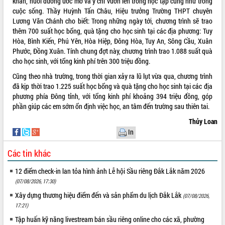
khăn, nuôi dưỡng ước mơ và ý chí vươn lên trong học tập cũng như trong
cuộc sống. Thầy Huỳnh Tấn Châu, Hiệu trưởng Trường THPT chuyên
Rà soát, hoàn thiện hệ thống thiết chế
Lương Văn Chánh cho biết: Trong những ngày tới, chương trình sẽ trao
văn hóa, thể thao đáp ứng yêu cầu
thêm 700 suất học bổng, quà tặng cho học sinh tại các địa phương: Tuy
phát triển mới
Hòa, Bình Kiến, Phú Yên, Hòa Hiệp, Đông Hòa, Tuy An, Sông Cầu, Xuân
Thường trực HĐND tỉnh Đắk Lắk gặp
THỐNG KÊ TRUY CẬP
Phước, Đồng Xuân. Tính chung đợt này, chương trình trao 1.088 suất quà
mặt Đoàn chuyên gia y tế TP. Hồ Chí
cho học sinh, với tổng kinh phí trên 300 triệu đồng.
Minh
Hôm nay:
14569
Cũng theo nhà trường, trong thời gian xảy ra lũ lụt vừa qua, chương trình
Lễ truy điệu và an táng hài cốt liệt sĩ
Tất cả:
66127683
đã kịp thời trao 1.225 suất học bổng và quà tặng cho học sinh tại các địa
tại Nghĩa trang Liệt sĩ xã Sơn Hòa
phương phía Đông tỉnh, với tổng kinh phí khoảng 394 triệu đồng, góp
Bàn giải pháp tháo gỡ khó khăn trong
phần giúp các em sớm ổn định việc học, an tâm đến trường sau thiên tai.
xuất khẩu sầu riêng và triển khai quy
định EUDR
Thủy Loan
In
Thứ trưởng Bộ Nông nghiệp và Môi
trường Nguyễn Hoàng Hiệp khảo sát
Các tin khác
vùng trồng và doanh nghiệp đóng gói
sầu riêng tại Đắk Lắk
12 điểm check-in lan tỏa hình ảnh Lễ hội Sầu riêng Đắk Lắk năm 2026
Trình diễn nghệ thuật chế biến các
(07/08/2026, 17:30)
món ăn từ sầu riêng
Xây dựng thương hiệu điểm đến và sản phẩm du lịch Đắk Lắk
(07/08/2026,
Đắk Lắk công bố Quy hoạch và xúc
17:21)
tiến đầu tư tỉnh
Tập huấn kỹ năng livestream bán sầu riêng online cho các xã, phường
Ngành cá ngừ Đắk Lắk chủ động thích