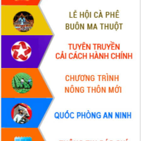
hiện nhiệm vụ quản lý tài sản công
hàng tuần
Tháo gỡ những vướng mắc, đẩy mạnh
công tác cải cách thủ tục hành chính
tại Trung tâm Phục vụ hành chính
công tỉnh
Đắk Lắk: Tôn vinh 46 giải pháp tại Hội
thi Sáng tạo Kỹ thuật 2024 - 2025
Đắk Lắk rà soát, điều chỉnh Đề án 190
về phát triển nuôi trồng thủy sản
Phó Chủ tịch UBND tỉnh Đắk Lắk
Trương Công Thái kiểm tra thực địa
Dự án cao tốc Khánh Hòa - Buôn Ma
Thuột
Định vị cà phê Việt Nam như một “di
sản sống” trong dòng chảy toàn cầu
Xây dựng nông thôn mới: Nâng cao đời
sống người dân từ những mô hình thiết
thực
Quyết liệt tháo gỡ vướng mắc, đẩy