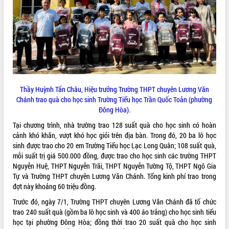
ĐIỂM TIN VĂN BẢN
QUY HOẠCH - KẾ HOẠCH
Thầy Huỳnh Tấn Châu, Hiệu trưởng Trường THPT chuyên Lương Văn
Chánh trao quà cho học sinh Trường Tiểu học Trần Quốc Toản (phường
Đông Hòa).
Tại chương trình, nhà trường trao 128 suất quà cho học sinh có hoàn
cảnh khó khăn, vượt khó học giỏi trên địa bàn. Trong đó, 20 ba lô học
sinh được trao cho 20 em Trường Tiểu học Lạc Long Quân; 108 suất quà,
mỗi suất trị giá 500.000 đồng, được trao cho học sinh các trường THPT
Nguyễn Huệ, THPT Nguyễn Trãi, THPT Nguyễn Tường Tộ, THPT Ngô Gia
Tự và Trường THPT chuyên Lương Văn Chánh. Tổng kinh phí trao trong
đợt này khoảng 60 triệu đồng.
Trước đó, ngày 7/1, Trường THPT chuyên Lương Văn Chánh đã tổ chức
trao 240 suất quà (gồm ba lô học sinh và 400 áo trắng) cho học sinh tiểu
học tại phường Đông Hòa; đồng thời trao 20 suất quà cho học sinh