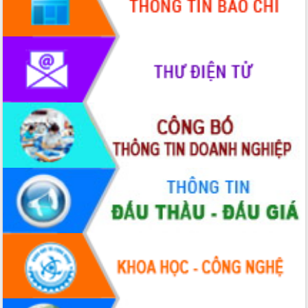
nhanh tiến độ các dự án trọng điểm
trong Khu kinh tế Nam Phú Yên
Hòn Yến phát triển du lịch gắn với bảo
tồn biển
Lấy ý kiến điều chỉnh Quy hoạch tỉnh
Đắk Lắk thời kỳ 2021-2030, tầm nhìn
đến năm 2050
Phát động chiến dịch 30 ngày đêm
giải phóng mặt bằng Tuyến đường bộ
ven biển
Đắk Lắk nỗ lực thúc đẩy tăng trưởng
kinh tế từ 10% trở lên trong Quý
II/2026
Đắk Lắk ký kết thỏa thuận hợp tác về
chuyển đổi số giai đoạn 2026 – 2030
với Tập đoàn Bưu chính Viễn thông
Việt Nam
Thứ trưởng Bộ Y tế làm việc với tỉnh
Đắk Lắk về phát triển nhân lực y tế
cho trạm y tế cấp xã
Du lịch Đắk Lắk nâng tầm trải nghiệm