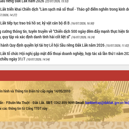
 Sầu riêng Đắk Lắk năm 2026
(22/07/2026, 15:53)
Lắk triển khai Chiến dịch “Làm sạch mã số thuế - Tháo gỡ điểm nghẽn trong kinh 
7/2026, 14:27)
Lắk tiếp tục trao trả hồ sơ, kỷ vật cán bộ đi B
(16/07/2026, 16:50)
 cường thông tin, tuyên truyền về “Chiến dịch 500 ngày đêm đẩy mạnh thực hiện t
, quy tập và xác định danh tính hài cốt liệt sĩ”
(16/07/2026, 16:24)
hành Quy định quyền lợi tài trợ Lễ hội Sầu riêng Đắk Lắk năm 2026
(15/07/2026, 11:02)
Lắk tổ chức Hội nghị gặp mặt đối thoại doanh nghiệp, hợp tác xã lần thứ I năm 2
 chiều ngày 31/7
(10/07/2026, 14:54)
n hình và Thông tin Điện tử cấp ngày 14/05/2010
ẩn - P.Buôn Ma Thuột - Đắk Lắk.
SĐT:
0262.859.9699
Email:
banbientap@daklak.gov.vn ho
lại các thông tin từ Cổng TTĐT này