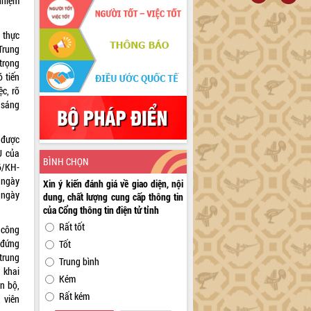
nhiệm
 thực
Trung
rọng
 tiến
ệc, rõ
, sáng
̣ được
 của
BÌNH CHỌN
46/KH-
ngày
Xin ý kiến đánh giá về giao diện, nội
c ngày
dung, chất lượng cung cấp thông tin
của Cổng thông tin điện tử tỉnh
Rất tốt
c công
i đứng
Tốt
 trung
Trung bình
n khai
Kém
́n bộ,
Rất kém
 viên