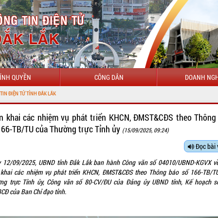
ÍNH QUYỀN
CÔNG DÂN
DOANH NGH
CHÀ
ển khai các nhiệm vụ phát triển KHCN, ĐMST&CĐS theo Thông 
166-TB/TU của Thường trực Tỉnh ủy
(15/09/2025, 09:24)
Đọc bài 
 12/09/2025, UBND tỉnh Đắk Lắk ban hành Công văn số 04010/UBND-KGVX về
̉n khai các nhiệm vụ phát triển KHCN, ĐMST&CĐS theo Thông báo số 166-TB/TU
ng trực Tỉnh ủy, Công văn số 80-CV/ĐU của Đảng ủy UBND tỉnh, Kế hoạch s
Đ của Ban Chỉ đạo tỉnh.