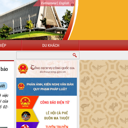
|
Vietnamese
English
IỆP
DU KHÁCH
O MỪNG ĐẾN VỚI CỔNG THÔNG TIN ĐIỆN TỬ TỈNH ĐẮK LẮK
báo
viết
 việc
 của
ố 02-