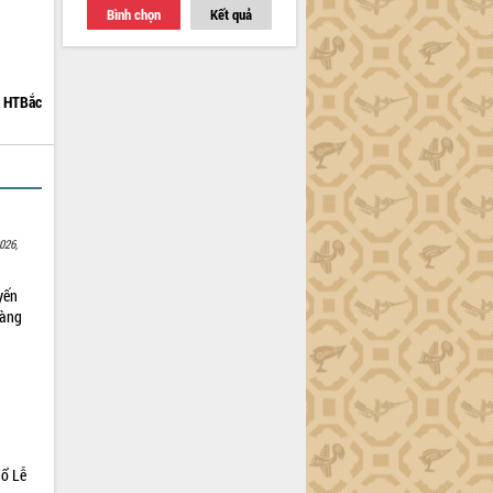
Bình chọn
Kết quả
HTBắc
026,
yến
sàng
hổ Lễ