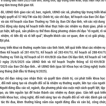
 8 tháng đầu năm 2025 của tỉnh, đồng thời, tập trung triển khai, thực hiện một số 
rọng tâm trong thời gian tới.
 đó, UBND tỉnh giao các sở, ban, ngành, UBND các xã, phường tập trung triển khai
 Nghị quyết số 57-NQ/TW của Bộ Chính trị, các chỉ đạo, kế hoạch của Ban Chỉ đạo 
 và các Kế hoạch của Ban Thường vụ Tỉnh ủy, Ban Chỉ đạo tỉnh, với các nội dung t
Chủ động xây dựng kế hoạch triển khai thực hiện các nhiệm vụ được giao, phải có
ực hiện, kết quả, sản phẩm cụ thể theo đúng phương châm chỉ đạo “rõ người, rõ vi
 nhiệm, rõ tiến độ và rõ kết quả”; khuyến khích các cơ quan, đơn vị có giải pháp
 đột phá.
rung triển khai và thường xuyên báo cáo tình hình, kết quả triển khai các nhiệm vu
 theo Kế hoạch số 281-KH/TU, Kế hoạch số 283-KH/TU, Kế hoạch số 288-KH/TU
hường vụ Tỉnh ủy, Kế hoạch số 01-KH/BCĐ của Ban Chỉ đạo tỉnh; Kế hoạch số 1
 ngày 25/6/2025 của UBND tỉnh và Kế hoạch Truyền thông số 02-KH/BCĐ 
2025 của Ban Chỉ đạo tỉnh… về UBND tỉnh (qua Sở Khoa học và Công nghệ) trướ
ằng tháng (bắt đầu từ tháng 9/2025).
 tục chỉ đạo nâng cao nhận thức và quyết tâm chính trị, coi phát triển khoa họ
, đổi mới sáng tạo và chuyển đổi số là nhiệm vụ thường xuyên, liên tục của ngườ
Người đứng đầu các sở, ngành, địa phương phải vào cuộc một cách quyết liệt, tập
ạo, ưu tiên nguồn lực để hoàn thành các nhiệm vụ được giao. Gắn kết quả triể
triển khoa học, công nghệ, đổi mới sáng tạo và chuyển đổi số với việc đánh giá ca
 tác thi đua, khen thưởng hằng năm của người đứng đầu và cán bộ, công chức,