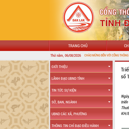
TRANG CHỦ
CH
Thứ năm, 06/08/2026
GIỚI THIỆU
Tri
số 
LÃNH ĐẠO UBND TỈNH
TIN TỨC SỰ KIỆN
Ngày
triê
SỞ, BAN, NGÀNH
Thườ
KH/BC
UBND CÁC XÃ, PHƯỜNG
THÔNG TIN CHỈ ĐẠO ĐIỀU HÀNH