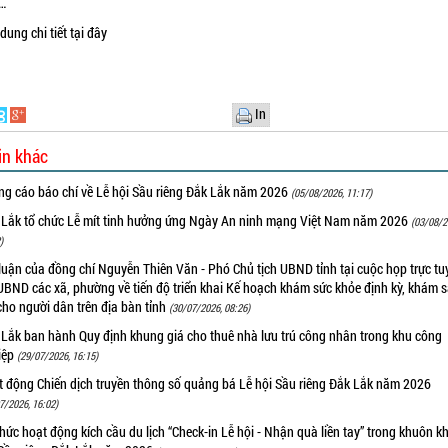
…
dung chi tiết
tại đây
In
in khác
ng cáo báo chí về Lễ hội Sầu riêng Đắk Lắk năm 2026
(05/08/2026, 11:17)
 Lắk tổ chức Lễ mít tinh hưởng ứng Ngày An ninh mạng Việt Nam năm 2026
(03/08/2
)
luận của đồng chí Nguyễn Thiên Văn - Phó Chủ tịch UBND tỉnh tại cuộc họp trực tu
UBND các xã, phường về tiến độ triển khai Kế hoạch khám sức khỏe định kỳ, khám 
cho người dân trên địa bàn tỉnh
(30/07/2026, 08:26)
 Lắk ban hành Quy định khung giá cho thuê nhà lưu trú công nhân trong khu công
iệp
(29/07/2026, 16:15)
t động Chiến dịch truyền thông số quảng bá Lễ hội Sầu riêng Đắk Lắk năm 2026
7/2026, 16:02)
hức hoạt động kích cầu du lịch “Check-in Lễ hội - Nhận quà liền tay” trong khuôn k