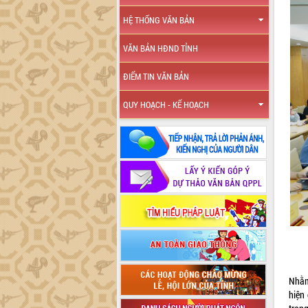
HỆ THỐNG VĂN BẢN
VĂN BẢN HĐND TỈNH
ĐIỂM TIN VĂN BẢN
QUY HOẠCH - KẾ HOẠCH
Nhằm 
hiện