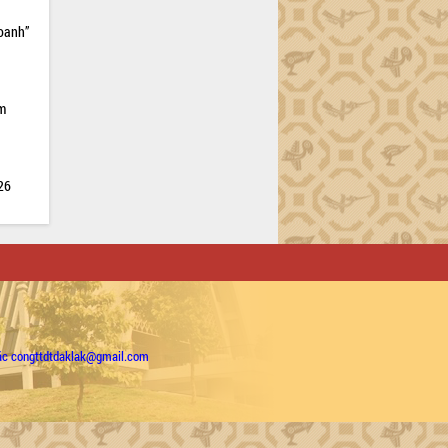
doanh”
ìm
026
ặc congttdtdaklak@gmail.com