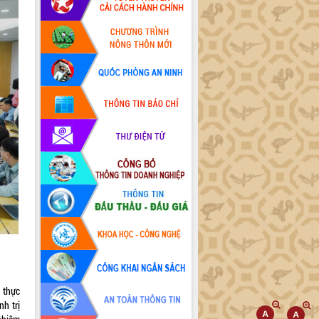
c thực
nh trị