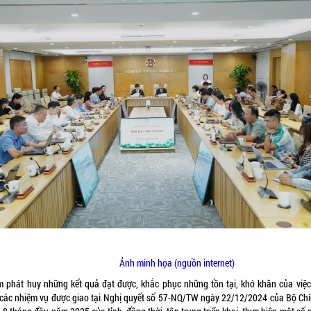
Ảnh minh họa (nguồn internet)
phát huy những kết quả đạt được, khắc phục những tồn tại, khó khăn của việ
 các nhiệm vụ được giao tại Nghị quyết số 57-NQ/TW ngày 22/12/2024 của Bộ Chí