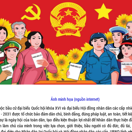
Ảnh minh họa (nguồn internet)
uộc bầu cử đại biểu Quốc hội khóa XVI và đại biểu Hội đồng nhân dân các cấp nhi
 - 2031 được tổ chức bảo đảm dân chủ, bình đẳng, đúng pháp luật, an toàn, tiết ki
sự là ngày hội của toàn dân, tạo điều kiện thuận lợi nhất để Nhân dân thực hiện 
n làm chủ của mình trong việc lựa chọn, giới thiệu, bầu người có đủ đức, đủ tài,
 đại diện cho Nhân dân tại Quốc hội và Hội đồng nhân dân các cấp, UBND tỉnh yê