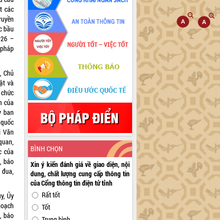
t các
ruyền
c bầu
026 –
 pháp
, Chủ
ật và
 chức
h của
y ban
 quốc
i Văn
quan,
BÌNH CHỌN
c của
, báo
Xin ý kiến đánh giá về giao diện, nội
 đua,
dung, chất lượng cung cấp thông tin
của Cổng thông tin điện tử tỉnh
Rất tốt
ủy, Ủy
hoạch
Tốt
n, báo
Trung bình