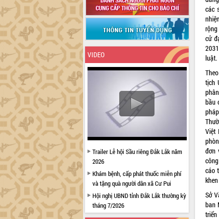
các 
nhiệ
rộng
cử đ
2031
VIDEO
luật.
Theo
tịch
phân
bầu 
pháp
Thườ
Việt
phòn
đơn 
Trailer Lễ hội Sầu riêng Đắk Lắk năm
công
2026
cáo 
Khám bệnh, cấp phát thuốc miễn phí
khen
và tặng quà người dân xã Cư Pui
Sở Vă
Hội nghị UBND tỉnh Đắk Lắk thường kỳ
ban 
tháng 7/2026
triển
Lễ truy tặng danh hiệu “Bà Mẹ Việt