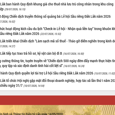
 Lắk ban hành Quy định khung giá cho thuê nhà lưu trú công nhân trong khu công
iệp
(29/07/2026, 16:15)
t động Chiến dịch truyền thông số quảng bá Lễ hội Sầu riêng Đắk Lắk năm 2026
7/2026, 16:02)
hức hoạt động kích cầu du lịch “Check-in Lễ hội - Nhận quà liền tay” trong khuôn k
 Sầu riêng Đắk Lắk năm 2026
(22/07/2026, 15:53)
Lắk triển khai Chiến dịch “Làm sạch mã số thuế - Tháo gỡ điểm nghẽn trong kinh 
7/2026, 14:27)
Lắk tiếp tục trao trả hồ sơ, kỷ vật cán bộ đi B
(16/07/2026, 16:50)
 cường thông tin, tuyên truyền về “Chiến dịch 500 ngày đêm đẩy mạnh thực hiện t
, quy tập và xác định danh tính hài cốt liệt sĩ”
(16/07/2026, 16:24)
hành Quy định quyền lợi tài trợ Lễ hội Sầu riêng Đắk Lắk năm 2026
(15/07/2026, 11:02)
Lắk tổ chức Hội nghị gặp mặt đối thoại doanh nghiệp, hợp tác xã lần thứ I năm 2
 chiều ngày 31/7
(10/07/2026, 14:54)
n hình và Thông tin Điện tử cấp ngày 14/05/2010