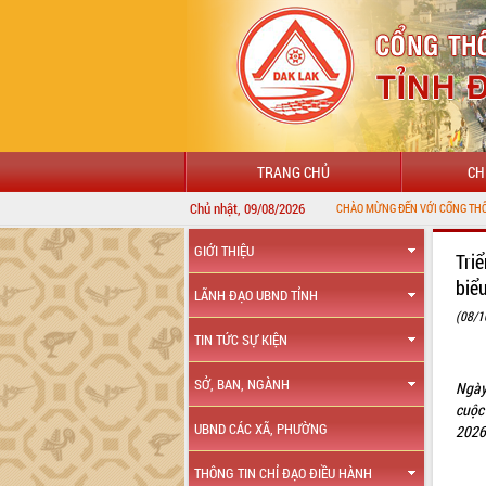
TRANG CHỦ
CH
Chủ nhật, 09/08/2026
GIỚI THIỆU
Tri
biể
LÃNH ĐẠO UBND TỈNH
(08/1
TIN TỨC SỰ KIỆN
SỞ, BAN, NGÀNH
Ngày
cuộc
UBND CÁC XÃ, PHƯỜNG
2026
THÔNG TIN CHỈ ĐẠO ĐIỀU HÀNH