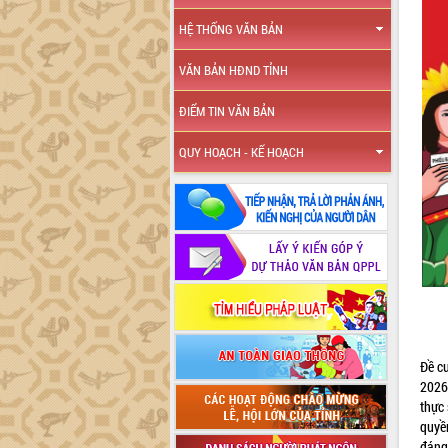
HỆ THỐNG VĂN BẢN
VĂN BẢN HĐND TỈNH
ĐIỂM TIN VĂN BẢN
QUY HOẠCH - KẾ HOẠCH
Đề c
2026
thực 
quyề
đáng