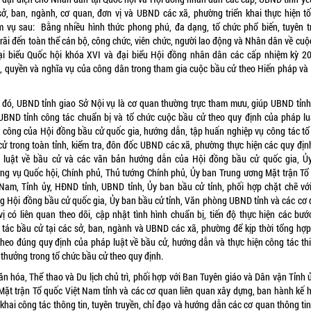
sở, ban, ngành, cơ quan, đơn vị và UBND các xã, phường triển khai thực hiện tố
m vụ sau: Bằng nhiều hình thức phong phú, đa dạng, tổ chức phổ biến, tuyên t
 rãi đến toàn thể cán bộ, công chức, viên chức, người lao động và Nhân dân về cuộ
ại biểu Quốc hội khóa XVI và đại biểu Hội đồng nhân dân các cấp nhiệm kỳ 2
, quyền và nghĩa vụ của công dân trong tham gia cuộc bầu cử theo Hiến pháp và
 đó, UBND tỉnh giao Sở Nội vụ là cơ quan thường trực tham mưu, giúp UBND tỉnh
 UBND tỉnh công tác chuẩn bị và tổ chức cuộc bầu cử theo quy định của pháp lu
 công của Hội đồng bầu cử quốc gia, hướng dẫn, tập huấn nghiệp vụ công tác tổ
cử trong toàn tỉnh, kiểm tra, đôn đốc UBND các xã, phường thực hiện các quy địn
 luật về bầu cử và các văn bản hướng dẫn của Hội đồng bầu cử quốc gia, Ủ
ng vụ Quốc hội, Chính phủ, Thủ tướng Chính phủ, Ủy ban Trung ương Mặt trận Tổ
 Nam, Tỉnh ủy, HĐND tỉnh, UBND tỉnh, Ủy ban bầu cử tỉnh, phối hợp chặt chẽ vớ
g Hội đồng bầu cử quốc gia, Ủy ban bầu cử tỉnh, Văn phòng UBND tỉnh và các cơ 
vị có liên quan theo dõi, cập nhật tình hình chuẩn bị, tiến độ thực hiện các bướ
 tác bầu cử tại các sở, ban, ngành và UBND các xã, phường để kịp thời tổng hợp
theo đúng quy định của pháp luật về bầu cử, hướng dẫn và thực hiện công tác thi
 thưởng trong tổ chức bầu cử theo quy định.
n hóa, Thể thao và Du lịch chủ trì, phối hợp với Ban Tuyên giáo và Dân vận Tỉnh 
Mặt trận Tổ quốc Việt Nam tỉnh và các cơ quan liên quan xây dựng, ban hành kế 
 khai công tác thông tin, tuyên truyền, chỉ đạo và hướng dẫn các cơ quan thông ti