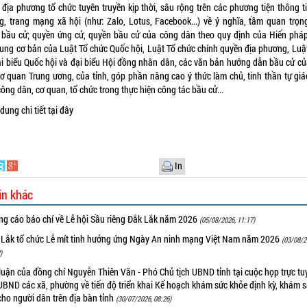
 địa phương tổ chức tuyên truyền kịp thời, sâu rộng trên các phương tiện thông t
g, trang mạng xã hội (như: Zalo, Lotus, Facebook...) về ý nghĩa, tầm quan trọn
 bầu cử; quyền ứng cử, quyền bầu cử của công dân theo quy định của Hiến pháp
dung cơ bản của Luật Tổ chức Quốc hội, Luật Tổ chức chính quyền địa phương, Luậ
ại biểu Quốc hội và đại biểu Hội đồng nhân dân, các văn bản hướng dẫn bầu cử củ
cơ quan Trung ương, của tỉnh, góp phần nâng cao ý thức làm chủ, tinh thần tự giá
ông dân, cơ quan, tổ chức trong thực hiện công tác bầu cử...
dung chi tiết
tại đây
In
in khác
ng cáo báo chí về Lễ hội Sầu riêng Đắk Lắk năm 2026
(05/08/2026, 11:17)
 Lắk tổ chức Lễ mít tinh hưởng ứng Ngày An ninh mạng Việt Nam năm 2026
(03/08/2
)
luận của đồng chí Nguyễn Thiên Văn - Phó Chủ tịch UBND tỉnh tại cuộc họp trực tu
UBND các xã, phường về tiến độ triển khai Kế hoạch khám sức khỏe định kỳ, khám 
cho người dân trên địa bàn tỉnh
(30/07/2026, 08:26)