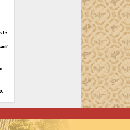
hổ Lễ
doanh”
ìm
026