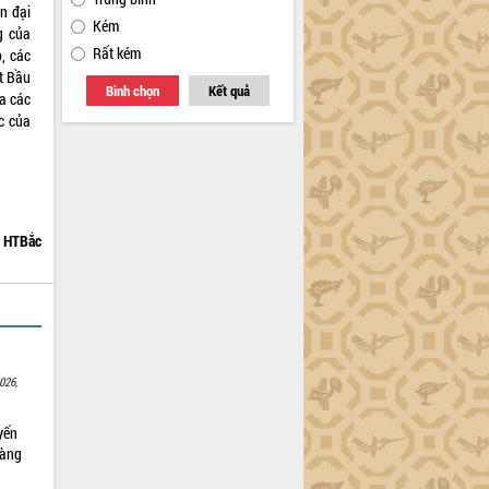
in đại
Kém
g của
Rất kém
, các
t Bầu
Bình chọn
Kết quả
a các
c của
HTBắc
026,
yến
sàng