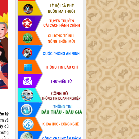
ệm kỳ
ệm và
đầy đủ
 xứng
u cầu