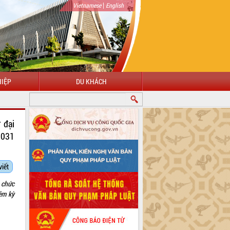
|
Vietnamese
English
IỆP
DU KHÁCH
CHÀO MỪNG ĐẾN VỚI CỔNG THÔNG TIN ĐIỆN TỬ TỈNH ĐẮK LẮK
 đại
2031
viết
 chức
ệm kỳ