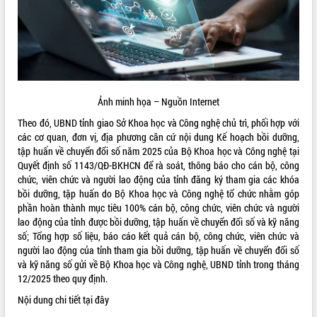
ĐIỂM TIN VĂN BẢN
QUY HOẠCH - KẾ HOẠCH
Ảnh minh họa – Nguồn Internet
Theo đó, UBND tỉnh giao Sở Khoa học và Công nghệ chủ trì, phối hợp với
các cơ quan, đơn vị, địa phương căn cứ nội dung Kế hoạch bồi dưỡng,
tập huấn về chuyển đổi số năm 2025 của Bộ Khoa học và Công nghệ tại
Quyết định số 1143/QĐ-BKHCN để rà soát, thông báo cho cán bộ, công
chức, viên chức và người lao động của tỉnh đăng ký tham gia các khóa
bồi dưỡng, tập huấn do Bộ Khoa học và Công nghệ tổ chức nhằm góp
phần hoàn thành mục tiêu 100% cán bộ, công chức, viên chức và người
lao động của tỉnh được bồi dưỡng, tập huấn về chuyển đổi số và kỹ năng
số; Tổng hợp số liệu, báo cáo kết quả cán bộ, công chức, viên chức và
người lao động của tỉnh tham gia bồi dưỡng, tập huấn về chuyển đổi số
và kỹ năng số gửi về Bộ Khoa học và Công nghệ, UBND tỉnh trong tháng
12/2025 theo quy định.
Nội dung chi tiết
tại đây