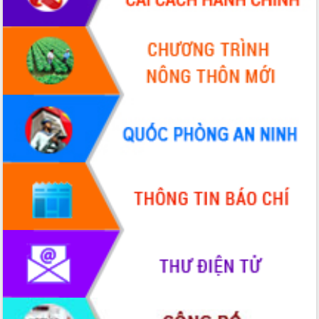
HĐND tỉnh thông qua điều chỉnh Quy
hoạch tỉnh thời kỳ 2021-2030
Hội thảo góp ý hồ sơ điều chỉnh quy
hoạch tỉnh Đắk Lắk thời kỳ 2021-2030,
tầm nhìn đến năm 2050
Nâng cao hiệu quả hoạt động của các
doanh nghiệp nhà nước
Hội nghị triển khai kết nối mạng
truyền số liệu chuyên dùng phục vụ cơ
quan Đảng, Nhà nước
Lễ phát động chuỗi hoạt động chung
tay làm sạch môi trường
Xã Ea Kar bước chuyển mình trong
công tác cải cách hành chính mô hình
mới
UBND tỉnh họp báo định kỳ tháng 4
năm 2026
Hội thảo khoa học “Giải pháp thúc đẩy
phát triển nền kinh tế xanh tại tỉnh
Đắk Lắk”
Tăng cường giám sát, đôn đốc thực