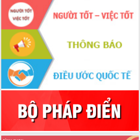
nhanh tiến độ các dự án trọng điểm
trong Khu kinh tế Nam Phú Yên
Hòn Yến phát triển du lịch gắn với bảo
tồn biển
Lấy ý kiến điều chỉnh Quy hoạch tỉnh
Đắk Lắk thời kỳ 2021-2030, tầm nhìn
đến năm 2050
Phát động chiến dịch 30 ngày đêm
giải phóng mặt bằng Tuyến đường bộ
ven biển
Đắk Lắk nỗ lực thúc đẩy tăng trưởng
kinh tế từ 10% trở lên trong Quý
II/2026
Đắk Lắk ký kết thỏa thuận hợp tác về
chuyển đổi số giai đoạn 2026 – 2030
với Tập đoàn Bưu chính Viễn thông
Việt Nam
Thứ trưởng Bộ Y tế làm việc với tỉnh
Đắk Lắk về phát triển nhân lực y tế
cho trạm y tế cấp xã
Du lịch Đắk Lắk nâng tầm trải nghiệm