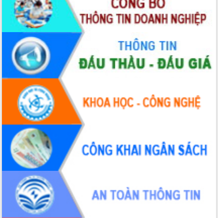
hiện nhiệm vụ quản lý tài sản công
hàng tuần
Tháo gỡ những vướng mắc, đẩy mạnh
công tác cải cách thủ tục hành chính
tại Trung tâm Phục vụ hành chính
công tỉnh
Đắk Lắk: Tôn vinh 46 giải pháp tại Hội
thi Sáng tạo Kỹ thuật 2024 - 2025
Đắk Lắk rà soát, điều chỉnh Đề án 190
về phát triển nuôi trồng thủy sản
Phó Chủ tịch UBND tỉnh Đắk Lắk
Trương Công Thái kiểm tra thực địa
Dự án cao tốc Khánh Hòa - Buôn Ma
Thuột
Định vị cà phê Việt Nam như một “di
sản sống” trong dòng chảy toàn cầu
Xây dựng nông thôn mới: Nâng cao đời
sống người dân từ những mô hình thiết
thực
Quyết liệt tháo gỡ vướng mắc, đẩy