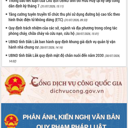
Thông báo kết luận của Chủ tịch UBND tỉnh Đỗ Hữu Huy tại kỳ tiếp công
dân định kỳ tháng 7
Rà soát, hoàn thiện hệ thống thiết chế
(31/07/2026, 15:11)
văn hóa, thể thao đáp ứng yêu cầu
Tăng cường tuyên truyền tổ chức thu phí sử dụng đường bộ cao tốc theo
phát triển mới
hình thức điện tử không dừng (ETC)
(31/07/2026, 09:33)
Thường trực HĐND tỉnh Đắk Lắk gặp
THỐNG KÊ TRUY CẬP
Quy định trách nhiệm của các sở, ngành và địa phương trong công tác
mặt Đoàn chuyên gia y tế TP. Hồ Chí
phòng cháy, chữa cháy và cứu nạn, cứu hộ
(30/07/2026, 15:01)
Minh
Hôm nay:
25784
UBND tỉnh Đắk Lắk ban hành quy định khung giá dịch vụ quản lý vận
Lễ truy điệu và an táng hài cốt liệt sĩ
Tất cả:
66111452
hành nhà chung cư
(30/07/2026, 14:16)
tại Nghĩa trang Liệt sĩ xã Sơn Hòa
UBND tỉnh Đắk Lắk quy định mật độ chăn nuôi đến năm 2030
(30/07/2026,
Bàn giải pháp tháo gỡ khó khăn trong
14:02)
xuất khẩu sầu riêng và triển khai quy
định EUDR
Thứ trưởng Bộ Nông nghiệp và Môi
trường Nguyễn Hoàng Hiệp khảo sát
vùng trồng và doanh nghiệp đóng gói
sầu riêng tại Đắk Lắk
Trình diễn nghệ thuật chế biến các
món ăn từ sầu riêng
Đắk Lắk công bố Quy hoạch và xúc
tiến đầu tư tỉnh
Ngành cá ngừ Đắk Lắk chủ động thích