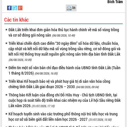
Bích Trâm
In
VIDEO
Loading the player...
Các tin khác
Trailer Lễ hội Sầu riêng Đắk Lắk năm
Đắk Lắk triển khai đơn giản hóa thủ tục hành chính về mã số vùng trồng
2026
và cơ sở đóng gói nông sản
(06/08/2026, 10:49)
Khám bệnh, cấp phát thuốc miễn phí
Triển khai chiến dịch cao điểm “30 ngày đêm” số hóa dữ liệu, chuẩn hóa,
và tặng quà người dân xã Cư Pui
cập nhật và kết nối dữ liệu mã số vùng trồng sầu riêng, cơ sở đóng gói và
Hội nghị UBND tỉnh Đắk Lắk thường kỳ
kết nối Hệ thống truy xuất nguồn gốc nông sản trên địa bàn tỉnh Đắk Lắk
tháng 7/2026
(06/08/2026, 10:09)
Lễ truy tặng danh hiệu “Bà Mẹ Việt
Điểm tin một số văn bản chỉ đạo điều hành của UBND tỉnh Đắk Lắk (Tuần
ALBUM ẢNH
Nam Anh hùng” và trao Huân chương
1 tháng 8/2026)
(04/08/2026, 16:05)
Lao động
Triển khai Kế hoạch bảo vệ và phát huy giá trị di sản văn hóa cồng
UBND tỉnh Đắk Lắk triển khai nhiệm
chiêng tỉnh Đắk Lắk giai đoạn 2026 – 2030
(04/08/2026, 09:04)
vụ 6 tháng cuối năm 2026
Thông báo Kết luận của đồng chí Đỗ Hữu Huy - Chủ tịch UBND tỉnh, tại
Kỳ họp thứ Hai, Hội đồng nhân dân
cuộc họp rà soát tiến độ triển khai các nhiệm vụ của Lễ hội Sầu riêng Đắk
tỉnh khóa XI quyết nghị nhiều nội dung
Lắk năm 2026
(31/07/2026, 17:10)
quan trọng
Kế hoạch tuyển sinh vào các trường phổ thông nội trú tiểu học và trung
Bí thư Tỉnh ủy Lương Nguyễn Minh
học cơ sở xã biên giới đất liền năm học 2026 - 2027
(31/07/2026, 15:50)
Triết thăm, tặng quà người có công với
cách mạng
LIÊN KẾT WEB