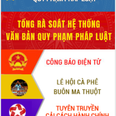
ứng để giữ vững thị trường xuất khẩu
Diễn đàn Kinh tế tư nhân Việt Nam đột
phá cơ chế - Hợp tác công tư
Đề án 06 tạo bước ngoặt đột phá trong
cải cách hành chính tỉnh Đắk Lắk
Kết nối tour, đẩy mạnh chuyển đổi số
để phát triển du lịch Đắk Lắk
Khởi động Dự án Đầu tư xây dựng hạ
tầng kỹ thuật Cụm công nghiệp Tân
Tiến
Gặp mặt các cơ quan báo chí nhân Kỷ
niệm 101 năm Ngày Báo chí Cách
mạng Việt Nam
Đắk Lắk sơ kết 4 năm triển khai thực
hiện Đề án 06 của Chính phủ
Họp báo thông tin về Hội nghị Công bố
Quy hoạch và Xúc tiến đầu tư tỉnh Đắk
Lắk
Khơi thông điểm nghẽn, đẩy nhanh
giải ngân vốn khắc phục thiên tai