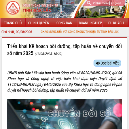
|
Vietnamese
English
TRANG CHỦ
CHÍNH QUYỀN
CÔNG DÂN
DOANH NGHIỆP
DU KHÁCH
Chủ nhật, 09/08/2026
CHÀO MỪNG ĐẾN VỚI CỔNG THÔNG TIN ĐIỆN TỬ TỈNH ĐẮK LẮK
GIỚI THIỆU
Triển khai Kế hoạch bồi dưỡng, tập huấn về chuyển đổi
số năm 2025
(13/06/2025, 10:20)
LÃNH ĐẠO UBND TỈNH
Đọc bài viết
TIN TỨC SỰ KIỆN
UBND tỉnh Đắk Lắk vừa ban hành Công văn số 6020/UBND-KGVX, gửi Sở
SỞ, BAN, NGÀNH
Khoa học và Công nghệ về việc triển khai thực hiện Quyết định số
1143/QĐ-BKHCN ngày 04/6/2025 của Bộ Khoa học và Công nghệ về phê
UBND CÁC XÃ, PHƯỜNG
duyệt Kế hoạch bồi dưỡng, tập huấn về chuyển đổi số năm 2025.
THÔNG TIN CHỈ ĐẠO ĐIỀU HÀNH
HỆ THỐNG VĂN BẢN
VĂN BẢN HĐND TỈNH