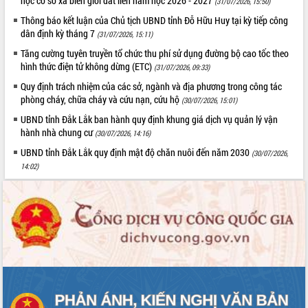
học cơ sở xã biên giới đất liền năm học 2026 - 2027
(31/07/2026, 15:50)
món ăn từ sầu riêng
Thông báo kết luận của Chủ tịch UBND tỉnh Đỗ Hữu Huy tại kỳ tiếp công
Đắk Lắk công bố Quy hoạch và xúc
dân định kỳ tháng 7
tiến đầu tư tỉnh
(31/07/2026, 15:11)
Ngành cá ngừ Đắk Lắk chủ động thích
Tăng cường tuyên truyền tổ chức thu phí sử dụng đường bộ cao tốc theo
ứng để giữ vững thị trường xuất khẩu
hình thức điện tử không dừng (ETC)
(31/07/2026, 09:33)
Diễn đàn Kinh tế tư nhân Việt Nam đột
Quy định trách nhiệm của các sở, ngành và địa phương trong công tác
phá cơ chế - Hợp tác công tư
phòng cháy, chữa cháy và cứu nạn, cứu hộ
(30/07/2026, 15:01)
Đề án 06 tạo bước ngoặt đột phá trong
UBND tỉnh Đắk Lắk ban hành quy định khung giá dịch vụ quản lý vận
cải cách hành chính tỉnh Đắk Lắk
hành nhà chung cư
(30/07/2026, 14:16)
Kết nối tour, đẩy mạnh chuyển đổi số
UBND tỉnh Đắk Lắk quy định mật độ chăn nuôi đến năm 2030
(30/07/2026,
để phát triển du lịch Đắk Lắk
14:02)
Khởi động Dự án Đầu tư xây dựng hạ
tầng kỹ thuật Cụm công nghiệp Tân
Tiến
Gặp mặt các cơ quan báo chí nhân Kỷ
niệm 101 năm Ngày Báo chí Cách
mạng Việt Nam
Đắk Lắk sơ kết 4 năm triển khai thực
hiện Đề án 06 của Chính phủ
Họp báo thông tin về Hội nghị Công bố