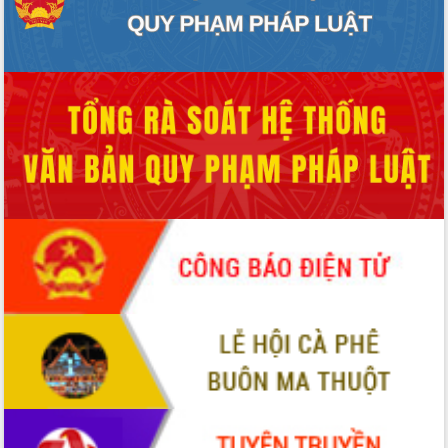
Quy hoạch và Xúc tiến đầu tư tỉnh Đắk
Lắk
Khơi thông điểm nghẽn, đẩy nhanh
giải ngân vốn khắc phục thiên tai
HĐND tỉnh thông qua điều chỉnh Quy
hoạch tỉnh thời kỳ 2021-2030
Hội thảo góp ý hồ sơ điều chỉnh quy
hoạch tỉnh Đắk Lắk thời kỳ 2021-2030,
tầm nhìn đến năm 2050
Nâng cao hiệu quả hoạt động của các
doanh nghiệp nhà nước
Hội nghị triển khai kết nối mạng
truyền số liệu chuyên dùng phục vụ cơ
quan Đảng, Nhà nước
Lễ phát động chuỗi hoạt động chung
tay làm sạch môi trường
Xã Ea Kar bước chuyển mình trong
công tác cải cách hành chính mô hình
mới
UBND tỉnh họp báo định kỳ tháng 4
năm 2026