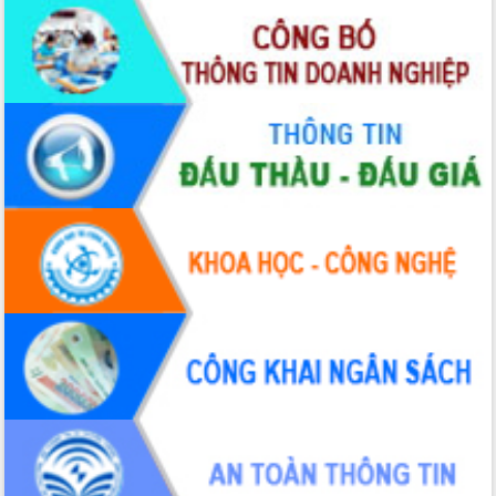
Xây dựng nông thôn mới: Nâng cao đời
sống người dân từ những mô hình thiết
thực
Quyết liệt tháo gỡ vướng mắc, đẩy
nhanh tiến độ các dự án trọng điểm
trong Khu kinh tế Nam Phú Yên
Hòn Yến phát triển du lịch gắn với bảo
tồn biển
Lấy ý kiến điều chỉnh Quy hoạch tỉnh
Đắk Lắk thời kỳ 2021-2030, tầm nhìn
đến năm 2050
Phát động chiến dịch 30 ngày đêm
giải phóng mặt bằng Tuyến đường bộ
ven biển
Đắk Lắk nỗ lực thúc đẩy tăng trưởng
kinh tế từ 10% trở lên trong Quý
II/2026
Đắk Lắk ký kết thỏa thuận hợp tác về
chuyển đổi số giai đoạn 2026 – 2030
với Tập đoàn Bưu chính Viễn thông
Việt Nam