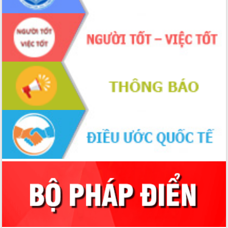
Thứ trưởng Bộ Y tế làm việc với tỉnh
Đắk Lắk về phát triển nhân lực y tế
cho trạm y tế cấp xã
Du lịch Đắk Lắk nâng tầm trải nghiệm
du khách thông qua Hệ thống cơ sở dữ
liệu và Bản đồ số
Tập huấn ứng dụng trí tuệ nhân tạo (AI)
trong thương mại điện tử năm 2026
Đoàn đại biểu Quốc hội tỉnh Đắk Lắk
trao đổi thông tin trước Kỳ họp thứ
nhất, Quốc hội khóa XVI
Quyết liệt cải cách hành chính, khơi
thông nguồn lực phát triển
Nâng cao hiệu lực, hiệu quả HĐND
tỉnh thông qua hiện đại hóa hành chính
Xã Ea Phê gắn cải cách hành chính với
chuyển đổi số
Phó Chủ tịch Thường trực UBND tỉnh
Hồ Thị Nguyên Thảo làm việc tại Trung
tâm Phục vụ hành chính công xã Ea
Phê