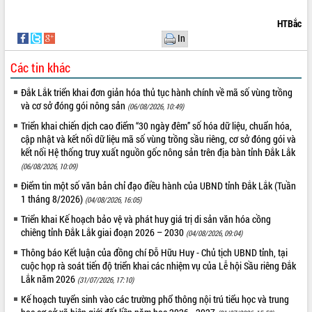
quan trọng
HTBắc
Bí thư Tỉnh ủy Lương Nguyễn Minh
In
Triết thăm, tặng quà người có công với
cách mạng
Các tin khác
Rà soát, hoàn thiện hệ thống thiết chế
văn hóa, thể thao đáp ứng yêu cầu
LIÊN KẾT WEB
Đắk Lắk triển khai đơn giản hóa thủ tục hành chính về mã số vùng trồng
phát triển mới
và cơ sở đóng gói nông sản
(06/08/2026, 10:49)
Thường trực HĐND tỉnh Đắk Lắk gặp
Triển khai chiến dịch cao điểm “30 ngày đêm” số hóa dữ liệu, chuẩn hóa,
mặt Đoàn chuyên gia y tế TP. Hồ Chí
cập nhật và kết nối dữ liệu mã số vùng trồng sầu riêng, cơ sở đóng gói và
Minh
kết nối Hệ thống truy xuất nguồn gốc nông sản trên địa bàn tỉnh Đắk Lắk
THỐNG KÊ TRUY CẬP
Lễ truy điệu và an táng hài cốt liệt sĩ
(06/08/2026, 10:09)
tại Nghĩa trang Liệt sĩ xã Sơn Hòa
Hôm nay:
18916
Điểm tin một số văn bản chỉ đạo điều hành của UBND tỉnh Đắk Lắk (Tuần
Bàn giải pháp tháo gỡ khó khăn trong
1 tháng 8/2026)
Tất cả:
66031656
(04/08/2026, 16:05)
xuất khẩu sầu riêng và triển khai quy
Triển khai Kế hoạch bảo vệ và phát huy giá trị di sản văn hóa cồng
định EUDR
chiêng tỉnh Đắk Lắk giai đoạn 2026 – 2030
(04/08/2026, 09:04)
Thứ trưởng Bộ Nông nghiệp và Môi
Thông báo Kết luận của đồng chí Đỗ Hữu Huy - Chủ tịch UBND tỉnh, tại
trường Nguyễn Hoàng Hiệp khảo sát
cuộc họp rà soát tiến độ triển khai các nhiệm vụ của Lễ hội Sầu riêng Đắk
vùng trồng và doanh nghiệp đóng gói
Lắk năm 2026
(31/07/2026, 17:10)
sầu riêng tại Đắk Lắk
Kế hoạch tuyển sinh vào các trường phổ thông nội trú tiểu học và trung
Trình diễn nghệ thuật chế biến các