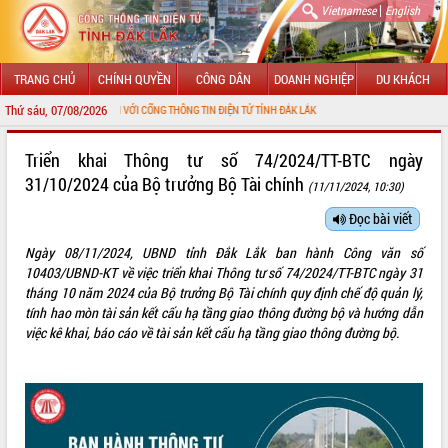
|
Vietnamese
English
TRANG CHỦ
CHÍNH QUYỀN
CÔNG DÂN
DOANH NGHIỆP
DU KHÁCH
Thứ sáu, 07/08/2026
CHÀO MỪNG ĐẾN VỚI CỔNG THÔNG TIN ĐIỆN TỬ TỈNH ĐẮK LẮK
GIỚI THIỆU
Triển khai Thông tư số 74/2024/TT-BTC ngày
31/10/2024 của Bộ trưởng Bộ Tài chính
(11/11/2024, 10:30)
LÃNH ĐẠO UBND TỈNH
Đọc bài viết
TIN TỨC SỰ KIỆN
Ngày 08/11/2024, UBND tỉnh Đắk Lắk ban hành Công văn số
SỞ, BAN, NGÀNH
10403/UBND-KT về việc triển khai Thông tư số 74/2024/TT-BTC ngày 31
tháng 10 năm 2024 của Bộ trưởng Bộ Tài chính quy định chế độ quản lý,
UBND CÁC XÃ, PHƯỜNG
tính hao mòn tài sản kết cấu hạ tầng giao thông đường bộ và hướng dẫn
việc kê khai, báo cáo về tài sản kết cấu hạ tầng giao thông đường bộ.
THÔNG TIN CHỈ ĐẠO ĐIỀU HÀNH
HỆ THỐNG VĂN BẢN
VĂN BẢN HĐND TỈNH