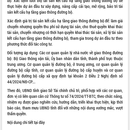
bộ. Xác định tuổi thọ tài sản kết cấu hạ tầng giao thông đường bộ để
thực hiện dự án đầu tư xây dựng, nâng cấp cải tạo, mở rộng, bảo trì tài
VIDEO
sản kết cấu hạ tầng giao thông đường bộ.
Xác định giá trị tài sản kết cấu hạ tầng giao thông đường bộ để: làm giá
chuyển nhượng quyền thu phí sử dụng tài sản, cho thuê quyền khai thác
tài sản, chuyển nhượng có thời hạn quyền khai thác tài sản, xử lý tài sản
kết cấu hạn tầng giao thông đường bộ, tham gia trong dự án đầu tư theo
phương thức đối tác công tư.
Đối tượng áp dụng: Các cơ quan quản lý nhà nước về giao thông đường
bộ: Bộ Giao thông vận tải, Ủy ban nhân dân tỉnh, thành phố trực thuộc
trung ương. Cơ quan quản lý đường bộ, ở trung ương, cơ quan quản lý
Khám bệnh, cấp phát thuốc miễn phí
đường bộ cấp tỉnh, cơ quan quản lý đường bộ cấp huyện và cơ quan
và tặng quà người dân xã Cư Pui
quản lý đường bộ cấp xã quy định tại khoản 2 Điều 2 Nghị định số
Hội nghị UBND tỉnh Đắk Lắk thường kỳ
44/2024/NĐ-CP….
tháng 7/2026
Theo đó, UBND tỉnh giao Sở Tài chính chủ trì, phối hợp với các cơ quan,
Lễ truy tặng danh hiệu “Bà Mẹ Việt
đơn vị có liên quan căn cứ Thông tư số 74/2024/TT-BTC, theo chức năng,
Nam Anh hùng” và trao Huân chương
nhiệm vụ được giao nghiên cứu, hướng dẫn, triển khai thực hiện, kịp thời
Lao động
báo cáo, tham mưu UBND tỉnh đối với những nội dung vướng mắc, vượt
ALBUM ẢNH
UBND tỉnh Đắk Lắk triển khai nhiệm
thẩm quyền.
vụ 6 tháng cuối năm 2026
Nội dung chi tiết
tại đây
Kỳ họp thứ Hai, Hội đồng nhân dân
tỉnh khóa XI quyết nghị nhiều nội dung