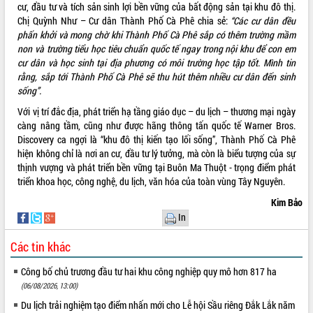
cư, đầu tư và tích sản sinh lợi bền vững của bất động sản tại khu đô thị.
Tập huấn ứng dụng trí tuệ nhân tạo (AI)
Chị Quỳnh Như – Cư dân Thành Phố Cà Phê chia sẻ:
“Các cư dân đều
trong thương mại điện tử năm 2026
phấn khởi và mong chờ khi Thành Phố Cà Phê sắp có thêm trường mầm
Đoàn đại biểu Quốc hội tỉnh Đắk Lắk
non và trường tiểu học tiêu chuẩn quốc tế ngay trong nội khu để con em
trao đổi thông tin trước Kỳ họp thứ
cư dân và học sinh tại địa phương có môi trường học tập tốt. Mình tin
nhất, Quốc hội khóa XVI
rằng, sắp tới Thành Phố Cà Phê sẽ thu hút thêm nhiều cư dân đến sinh
Quyết liệt cải cách hành chính, khơi
sống”.
thông nguồn lực phát triển
Với vị trí đắc địa, phát triển hạ tầng giáo dục – du lịch – thương mại ngày
Nâng cao hiệu lực, hiệu quả HĐND
càng nâng tầm, cũng như được hãng thông tấn quốc tế Warner Bros.
tỉnh thông qua hiện đại hóa hành chính
Discovery ca ngợi là “khu đô thị kiến tạo lối sống”, Thành Phố Cà Phê
Xã Ea Phê gắn cải cách hành chính với
hiện không chỉ là nơi an cư, đầu tư lý tưởng, mà còn là biểu tượng của sự
chuyển đổi số
thịnh vượng và phát triển bền vững tại Buôn Ma Thuột - trọng điểm phát
Phó Chủ tịch Thường trực UBND tỉnh
triển khoa học, công nghệ, du lịch, văn hóa của toàn vùng Tây Nguyên.
Hồ Thị Nguyên Thảo làm việc tại Trung
Kim Bảo
tâm Phục vụ hành chính công xã Ea
In
Phê
Xây dựng nền hành chính số đồng
Các tin khác
hành cùng nông dân dân, doanh nghiệp
Giai đoạn 2026-2030, Đắk Lắk phấn
Công bố chủ trương đầu tư hai khu công nghiệp quy mô hơn 817 ha
đấu có 77% xã đạt chuẩn nông thôn
(06/08/2026, 13:00)
mới
Du lịch trải nghiệm tạo điểm nhấn mới cho Lễ hội Sầu riêng Đắk Lắk năm