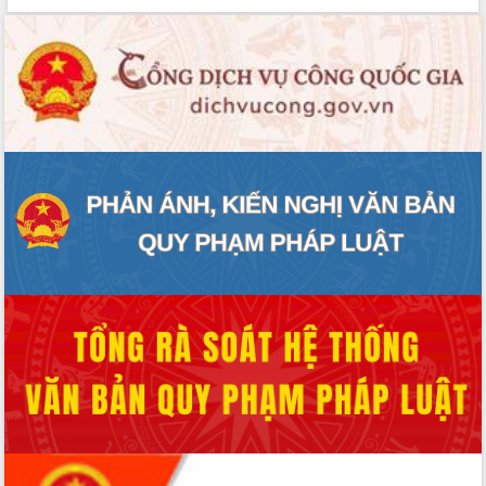
hai con số trong năm 2026
Tổ chức trang trọng Lễ hội Đền thờ
Lương Văn Chánh năm 2026
Phó Bí thư Tỉnh ủy Đắk Lắk Đỗ Hữu
Huy giữ chức Bí thư Đảng ủy Ủy Ban
Nhân dân tỉnh
Bệnh án điện tử thúc đẩy chuyển đổi
số y tế tại Đắk Lắk
Chuyển đổi số thư viện: Mở rộng
không gian tri thức trong thời đại số
Đánh giá, rút kinh nghiệm công tác tổ
chức diễn tập trước ngày bầu cử
Chương trình “Gặp gỡ hữu nghị –
Friendship Meeting New Year 2026”
Bầu cử Quốc hội và HĐND: Cử tri Đắk
Lắk gửi gắm niềm tin, kỳ vọng vào lá
phiếu
Đắk Lắk sẵn sàng các điều kiện cho
Ngày hội bầu cử đại biểu Quốc hội
khóa XVI và HĐND các cấp nhiệm kỳ