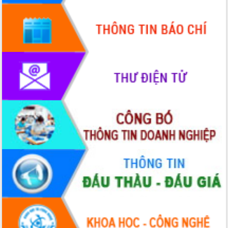
chúc mừng các bệnh viện nhân Ngày
Thầy thuốc Việt Nam
Rộn ràng lễ hội truyền thống Sông
nước Đà Nông lần thứ I năm 2026
Kỳ họp Chuyên đề lần thứ Năm, HĐND
tỉnh Đắk Lắk thông qua các nghị quyết
quan trọng
Thống nhất danh sách giới thiệu ứng
cử đại biểu Quốc hội khoá XVI và đại
biểu HĐND tỉnh Đắk Lắk, nhiệm kỳ
2026-2031
Phát động hai phong trào thi đua quan
trọng trong kỷ nguyên mới
Hội nghị lần thứ tư Ban Chỉ đạo công
tác bầu cử tỉnh Đắk Lắk
Hội nghị Báo cáo viên Trung ương
tháng 01/2026
Phó Thủ tướng Hồ Quốc Dũng đánh giá
cao kết quả Chiến dịch Quang Trung
tại Đắk Lắk