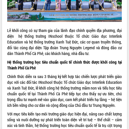
ĐIỂM TIN VĂN BẢN
QUY HOẠCH - KẾ HOẠCH
Lễ khởi công có sự tham gia của lãnh đạo chính quyền địa phương, đại
diện hệ thống trường INschool thuộc Tổ chức Giáo dục Interlink
Education và hệ thống trường Xanh Tuệ Đức, các cơ quan truyền thông,
đối tác cùng đại diện Tập đoàn Trung Nguyên Legend và đông đảo cư
dân Thành Phố Cà Phê, các khách hàng, nhà đầu tư.
Hệ thống trường học tiêu chuẩn quốc tế chính thức được khởi công tại
Thành Phố Cà Phê
Chính thức diễn ra sau 3 tháng ký kết hợp tác chiến lược phát triển giáo
dục với các đối tác INschool thuộc Tổ chức Giáo dục Interlink Education
và Xanh Tuệ Đức, lễ khởi công hệ thống trường mầm non và tiểu học tiêu
chuẩn quốc tế tại Thành Phố Cà Phê tiếp tục cho thấy sự ưu tiên, chú
trọng đầu tư mạnh mẽ vào giáo dục, cam kết phát triển hạ tầng – hệ tiện
ích bền vững cho cư dân và cộng đồng của Chủ đầu tư Trung Nguyên.
Với mục tiêu kiến tạo môi trường giáo dục hiện đại, nâng cao chất lượng
sống và nuôi dưỡng sự phát triển toàn diện về trí tuệ – thể chất – cảm
xúc và tinh thần, hệ thống trường học tiêu chuẩn quốc tế là trụ cột trọng