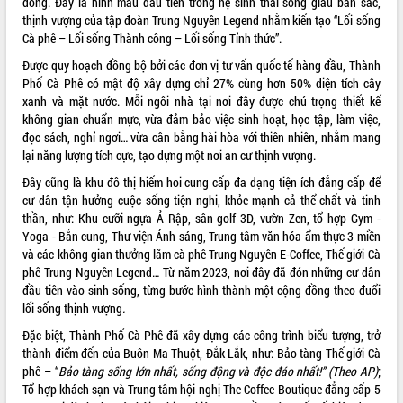
đồng. Đây là hình mẫu đầu tiên trong hệ sinh thái sống giàu bản sắc,
Tháo gỡ những vướng mắc, đẩy mạnh
thịnh vượng của tập đoàn Trung Nguyên Legend nhằm kiến tạo “Lối sống
công tác cải cách thủ tục hành chính
Cà phê – Lối sống Thành công – Lối sống Tỉnh thức”.
tại Trung tâm Phục vụ hành chính
Được quy hoạch đồng bộ bởi các đơn vị tư vấn quốc tế hàng đầu, Thành
công tỉnh
Phố Cà Phê có mật độ xây dựng chỉ 27% cùng hơn 50% diện tích cây
Đắk Lắk: Tôn vinh 46 giải pháp tại Hội
xanh và mặt nước. Mỗi ngôi nhà tại nơi đây được chú trọng thiết kế
thi Sáng tạo Kỹ thuật 2024 - 2025
không gian chuẩn mực, vừa đảm bảo việc sinh hoạt, học tập, làm việc,
Đắk Lắk rà soát, điều chỉnh Đề án 190
đọc sách, nghỉ ngơi… vừa cân bằng hài hòa với thiên nhiên, nhằm mang
về phát triển nuôi trồng thủy sản
lại năng lượng tích cực, tạo dựng một nơi an cư thịnh vượng.
Phó Chủ tịch UBND tỉnh Đắk Lắk
Đây cũng là khu đô thị hiếm hoi cung cấp đa dạng tiện ích đẳng cấp để
Trương Công Thái kiểm tra thực địa
cư dân tận hưởng cuộc sống tiện nghi, khỏe mạnh cả thể chất và tinh
Dự án cao tốc Khánh Hòa - Buôn Ma
thần, như: Khu cưỡi ngựa Ả Rập, sân golf 3D, vườn Zen, tổ hợp Gym -
Thuột
Yoga - Bắn cung, Thư viện Ánh sáng, Trung tâm văn hóa ẩm thực 3 miền
Định vị cà phê Việt Nam như một “di
và các không gian thưởng lãm cà phê Trung Nguyên E-Coffee, Thế giới Cà
sản sống” trong dòng chảy toàn cầu
phê Trung Nguyên Legend… Từ năm 2023, nơi đây đã đón những cư dân
đầu tiên vào sinh sống, từng bước hình thành một cộng đồng theo đuổi
Xây dựng nông thôn mới: Nâng cao đời
lối sống thịnh vượng
.
sống người dân từ những mô hình thiết
thực
Đặc biệt, Thành Phố Cà Phê đã xây dựng các công trình biểu tượng, trở
Quyết liệt tháo gỡ vướng mắc, đẩy
thành điểm đến của Buôn Ma Thuột, Đắk Lắk, như: Bảo tàng Thế giới Cà
nhanh tiến độ các dự án trọng điểm
phê – “
Bảo tàng sống lớn nhất, sống động và độc đáo nhất!” (Theo AP)
;
trong Khu kinh tế Nam Phú Yên
Tổ hợp khách sạn và Trung tâm hội nghị The Coffee Boutique đẳng cấp 5