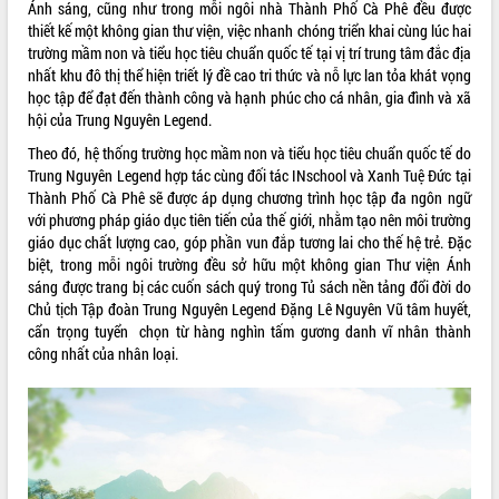
Ánh sáng, cũng như trong mỗi ngôi nhà Thành Phố Cà Phê đều được
phát triển mới
thiết kế một không gian thư viện, việc nhanh chóng triển khai cùng lúc hai
Thường trực HĐND tỉnh Đắk Lắk gặp
trường mầm non và tiểu học tiêu chuẩn quốc tế tại vị trí trung tâm đắc địa
mặt Đoàn chuyên gia y tế TP. Hồ Chí
nhất khu đô thị thể hiện triết lý đề cao tri thức và nỗ lực lan tỏa khát vọng
Minh
học tập để đạt đến thành công và hạnh phúc cho cá nhân, gia đình và xã
THỐNG KÊ TRUY CẬP
hội của Trung Nguyên Legend.
Lễ truy điệu và an táng hài cốt liệt sĩ
tại Nghĩa trang Liệt sĩ xã Sơn Hòa
Hôm nay:
18542
Theo đó, hệ thống trường học mầm non và tiểu học tiêu chuẩn quốc tế do
Bàn giải pháp tháo gỡ khó khăn trong
Tất cả:
66031282
Trung Nguyên Legend hợp tác cùng đối tác INschool và Xanh Tuệ Đức tại
xuất khẩu sầu riêng và triển khai quy
Thành Phố Cà Phê sẽ được áp dụng chương trình học tập đa ngôn ngữ
định EUDR
với phương pháp giáo dục tiên tiến của thế giới, nhằm tạo nên môi trường
giáo dục chất lượng cao, góp phần vun đắp tương lai cho thế hệ trẻ. Đặc
Thứ trưởng Bộ Nông nghiệp và Môi
biệt, trong mỗi ngôi trường đều sở hữu một không gian Thư viện Ánh
trường Nguyễn Hoàng Hiệp khảo sát
sáng được trang bị các cuốn sách quý trong Tủ sách nền tảng đổi đời do
vùng trồng và doanh nghiệp đóng gói
Chủ tịch Tập đoàn Trung Nguyên Legend Đặng Lê Nguyên Vũ tâm huyết,
sầu riêng tại Đắk Lắk
cẩn trọng tuyển chọn từ hàng nghìn tấm gương danh vĩ nhân thành
Trình diễn nghệ thuật chế biến các
công nhất của nhân loại.
món ăn từ sầu riêng
Đắk Lắk công bố Quy hoạch và xúc
tiến đầu tư tỉnh
Ngành cá ngừ Đắk Lắk chủ động thích
ứng để giữ vững thị trường xuất khẩu
Diễn đàn Kinh tế tư nhân Việt Nam đột