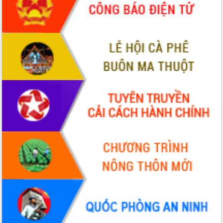
2026-2031
Đảm bảo cuộc bầu cử đại biểu Quốc
hội và đại biểu HĐND các cấp diễn ra
an toàn, hiệu quả, đúng quy định
Thủ tướng Chính phủ Phạm Minh Chính
kiểm tra, chỉ đạo hoàn thành các dự
án cao tốc và thăm khu tái định cư tại
Đắk Lắk
Sôi nổi Hội đua ngựa truyền thống Gò
Thì Thùng mừng Xuân Bính Ngọ 2026
Lãnh đạo tỉnh dâng hương tưởng niệm
tại Đập Đồng Cam đầu Xuân Bính Ngọ
Ngành nông nghiệp phấn đấu tăng
trưởng đạt 5,86% trong năm 2026
UBND tỉnh Đắk Lắk triển khai công tác
quốc phòng, quân sự địa phương năm
2026
Đắk Lắk tập trung toàn lực khắc phục
tồn tại IUU, sẵn sàng làm việc với
Đoàn thanh tra EC
Chủ tịch UBND tỉnh Tạ Anh Tuấn thăm,