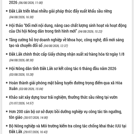
Chuyển đổi số 'mở đường' cho nông
2026
(06/08/2026, 11:00)
nghiệp Đắk Lắk tăng trưởng bứt phá
Đắk Lắk triển khai nhiều giải pháp thúc đẩy xuất khẩu sầu riêng
Triển khai đồng bộ đo đạc, lập hồ sơ
(04/08/2026, 16:30)
địa chính, hoàn thiện cơ sở dữ liệu đất
Hội thảo “Đổi mới nội dung, nâng cao chất lượng sinh hoạt và hoạt động
đai
của Chi hội Nông dân trong tình hình mới”
(04/08/2026, 15:23)
Ứng dụng sinh trắc học - Bước tiến
Tăng cường hỗ trợ doanh nghiệp về khoa học, công nghệ, đổi mới sáng
trong hành trình chuyển đổi số tại Đắk
tạo và chuyển đổi số
(04/08/2026, 12:37)
Lắk
Đắk Lắk nâng cao hiệu quả công tác
Đắk Lắk chính thức cấp Giấy chứng nhận xuất xứ hàng hóa từ ngày 1/8
Đảng từ Sổ tay đảng viên điện tử
(04/08/2026, 08:30)
Đắk Lắk đẩy mạnh nuôi biển công
Hội Nông dân tỉnh Đắk Lắk sơ kết công tác 6 tháng đầu năm 2026
nghệ, hướng tới phát triển thủy sản
(03/08/2026, 15:28)
bền vững
Hoàn thành giải phóng mặt bằng tuyến đường trọng điểm qua xã Hòa
Tập huấn nâng cao năng lực triển khai
Xuân
(03/08/2026, 15:04)
chuyển đổi số cho cán bộ, công chức
Khảo sát xây dựng tour trải nghiệm, thưởng thức sầu riêng tại vườn
cấp xã
(31/07/2026, 14:57)
Đắk Lắk phát động hưởng ứng Ngày
Hơn 200 cán bộ cơ sở được bồi dưỡng nghiệp vụ công tác tín ngưỡng,
Quyền của người tiêu dùng Việt Nam
tôn giáo
(30/07/2026, 14:00)
2026
Đẩy mạnh cải cách hành chính, quyết
Bộ Nông nghiệp và Môi trường kiểm tra công tác chống khai thác IUU tại
Đắk Lắk
tâm đạt được mục tiêu tăng trưởng
(29/07/2026, 16:43)