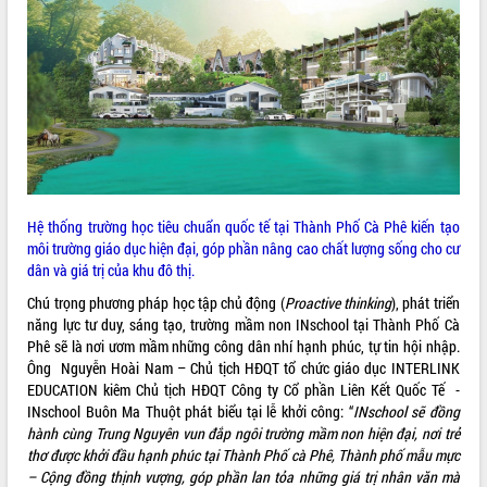
phá cơ chế - Hợp tác công tư
Đề án 06 tạo bước ngoặt đột phá trong
cải cách hành chính tỉnh Đắk Lắk
Kết nối tour, đẩy mạnh chuyển đổi số
để phát triển du lịch Đắk Lắk
Khởi động Dự án Đầu tư xây dựng hạ
tầng kỹ thuật Cụm công nghiệp Tân
Tiến
Gặp mặt các cơ quan báo chí nhân Kỷ
Hệ thống trường học tiêu chuẩn quốc tế tại Thành Phố Cà Phê kiến tạo
niệm 101 năm Ngày Báo chí Cách
môi trường giáo dục hiện đại, góp phần nâng cao chất lượng sống cho cư
mạng Việt Nam
dân và giá trị của khu đô thị.
Đắk Lắk sơ kết 4 năm triển khai thực
hiện Đề án 06 của Chính phủ
Chú trọng phương pháp học tập chủ động (
Proactive thinking
), phát triển
năng lực tư duy, sáng tạo, trường mầm non INschool tại Thành Phố Cà
Họp báo thông tin về Hội nghị Công bố
Phê sẽ là nơi ươm mầm những công dân nhí hạnh phúc, tự tin hội nhập.
Quy hoạch và Xúc tiến đầu tư tỉnh Đắk
Ông Nguyễn Hoài Nam – Chủ tịch HĐQT tổ chức giáo dục INTERLINK
Lắk
EDUCATION kiêm Chủ tịch HĐQT Công ty Cổ phần Liên Kết Quốc Tế -
Khơi thông điểm nghẽn, đẩy nhanh
INschool Buôn Ma Thuột phát biểu tại lễ khởi công: “
INschool sẽ đồng
giải ngân vốn khắc phục thiên tai
hành cùng Trung Nguyên vun đắp ngôi trường mầm non hiện đại, nơi trẻ
HĐND tỉnh thông qua điều chỉnh Quy
thơ được khởi đầu hạnh phúc tại Thành Phố cà Phê, Thành phố mẫu mực
hoạch tỉnh thời kỳ 2021-2030
– Cộng đồng thịnh vượng, góp phần lan tỏa những giá trị nhân văn mà