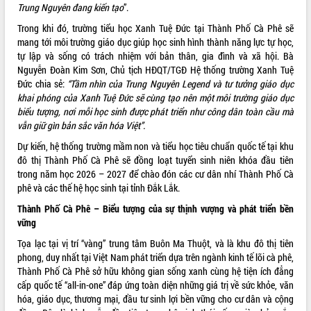
Hội thảo góp ý hồ sơ điều chỉnh quy
Trung Nguyên đang kiến tạo
”.
hoạch tỉnh Đắk Lắk thời kỳ 2021-2030,
Trong khi đó, trường tiểu học Xanh Tuệ Đức tại Thành Phố Cà Phê sẽ
tầm nhìn đến năm 2050
mang tới môi trường giáo dục giúp học sinh hình thành năng lực tự học,
Nâng cao hiệu quả hoạt động của các
tự lập và sống có trách nhiệm với bản thân, gia đình và xã hội. Bà
doanh nghiệp nhà nước
Nguyễn Đoàn Kim Sơn, Chủ tịch HĐQT/TGĐ Hệ thống trường Xanh Tuệ
Hội nghị triển khai kết nối mạng
Đức chia sẻ:
“Tầm nhìn của Trung Nguyên Legend và tư tưởng giáo dục
truyền số liệu chuyên dùng phục vụ cơ
khai phóng của Xanh Tuệ Đức sẽ cùng tạo nên một môi trường giáo dục
quan Đảng, Nhà nước
biểu tượng, nơi mỗi học sinh được phát triển như công dân toàn cầu mà
vẫn giữ gìn bản sắc văn hóa Việt”.
Lễ phát động chuỗi hoạt động chung
tay làm sạch môi trường
Dự kiến, hệ thống trường mầm non và tiểu học tiêu chuẩn quốc tế tại khu
Xã Ea Kar bước chuyển mình trong
đô thị Thành Phố Cà Phê sẽ đồng loạt tuyển sinh niên khóa đầu tiên
công tác cải cách hành chính mô hình
trong năm học 2026 – 2027 để chào đón các cư dân nhí Thành Phố Cà
mới
phê và các thế hệ học sinh tại tỉnh Đắk Lắk.
UBND tỉnh họp báo định kỳ tháng 4
Thành Phố Cà Phê – Biểu tượng của sự thịnh vượng và phát triển bền
năm 2026
vững
Hội thảo khoa học “Giải pháp thúc đẩy
Tọa lạc tại vị trí “vàng” trung tâm Buôn Ma Thuột, và là khu đô thị tiên
phát triển nền kinh tế xanh tại tỉnh
phong, duy nhất tại Việt Nam phát triển dựa trên ngành kinh tế lõi cà phê,
Đắk Lắk”
Thành Phố Cà Phê sở hữu không gian sống xanh cùng hệ tiện ích đẳng
Tăng cường giám sát, đôn đốc thực
cấp quốc tế “all-in-one” đáp ứng toàn diện những giá trị về sức khỏe, văn
hiện nhiệm vụ quản lý tài sản công
hóa, giáo dục, thương mại, đầu tư sinh lợi bền vững cho cư dân và cộng
hàng tuần