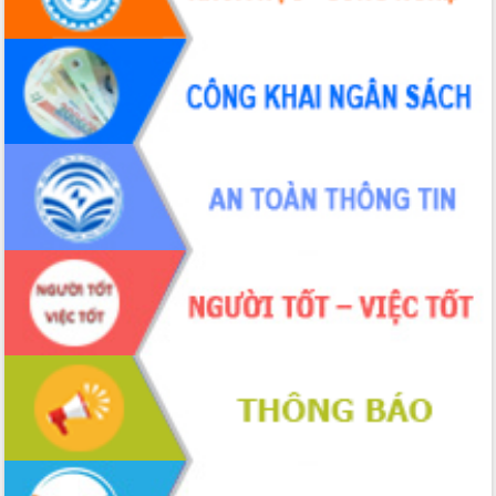
Hội nghị Ban Chấp hành Đảng bộ tỉnh
Đắk Lắk lần thứ 2 (mở rộng)
Tập trung giải phóng mặt bằng, đẩy
nhanh tiến độ Tuyến đường bộ ven
biển
Gỡ khó, khởi công xây dựng, sửa chữa
toàn bộ nhà ở cho hộ dân đúng tiến độ
đề ra
UBND tỉnh Đắk Lắk tổng kết công tác
quốc phòng, quân sự địa phương năm
2025
Tập trung triển khai quyết liệt, đồng bộ
các giải pháp nhằm thực hiện hiệu quả
các nhiệm vụ đề ra năm 2025
Phát huy vai trò của người có uy tín
trong phòng chống tảo hôn và hôn
nhân cận huyết thống
Nông sản Tây Nguyên thu hút doanh
nghiệp nước ngoài
Đắk Lắk định vị thương hiệu du lịch
“Biển – Rừng – Cà phê” trong không