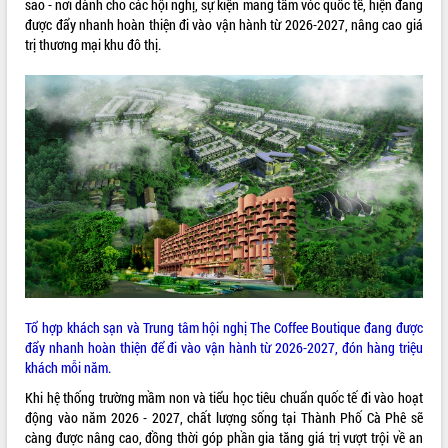
sao - nơi dành cho các hội nghị, sự kiện mang tầm vóc quốc tế, hiện đang
Hòn Yến phát triển du lịch gắn với bảo
được đẩy nhanh hoàn thiện đi vào vận hành từ 2026-2027, nâng cao giá
tồn biển
trị thương mại khu đô thị.
Lấy ý kiến điều chỉnh Quy hoạch tỉnh
Đắk Lắk thời kỳ 2021-2030, tầm nhìn
đến năm 2050
Phát động chiến dịch 30 ngày đêm
giải phóng mặt bằng Tuyến đường bộ
ven biển
Đắk Lắk nỗ lực thúc đẩy tăng trưởng
kinh tế từ 10% trở lên trong Quý
II/2026
Đắk Lắk ký kết thỏa thuận hợp tác về
chuyển đổi số giai đoạn 2026 – 2030
với Tập đoàn Bưu chính Viễn thông
Việt Nam
Tổ hợp khách sạn và Trung tâm hội nghị The Coffee Boutique đang được
Thứ trưởng Bộ Y tế làm việc với tỉnh
đẩy nhanh hoàn thiện để đi vào vận hành từ 2026-2027, đón hàng triệu
Đắk Lắk về phát triển nhân lực y tế
khách mỗi năm.
cho trạm y tế cấp xã
Du lịch Đắk Lắk nâng tầm trải nghiệm
Khi hệ thống trường mầm non và tiểu học tiêu chuẩn quốc tế đi vào hoạt
du khách thông qua Hệ thống cơ sở dữ
động vào năm 2026 - 2027, chất lượng sống tại Thành Phố Cà Phê sẽ
liệu và Bản đồ số
càng được nâng cao, đồng thời góp phần gia tăng giá trị vượt trội về an