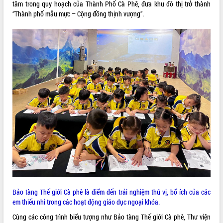
tâm trong quy hoạch của Thành Phố Cà Phê, đưa khu đô thị trở thành
VIDEO
“Thành phố mẫu mực – Cộng đồng thịnh vượng”.
Loading the player...
Khám bệnh, cấp phát thuốc miễn phí
và tặng quà người dân xã Cư Pui
Hội nghị UBND tỉnh Đắk Lắk thường kỳ
tháng 7/2026
Lễ truy tặng danh hiệu “Bà Mẹ Việt
Nam Anh hùng” và trao Huân chương
Lao động
ALBUM ẢNH
UBND tỉnh Đắk Lắk triển khai nhiệm
vụ 6 tháng cuối năm 2026
Kỳ họp thứ Hai, Hội đồng nhân dân
tỉnh khóa XI quyết nghị nhiều nội dung
quan trọng
Bí thư Tỉnh ủy Lương Nguyễn Minh
Triết thăm, tặng quà người có công với
Bảo tàng Thế giới Cà phê là điểm đến trải nghiệm thú vị, bổ ích của các
cách mạng
em thiếu nhi trong các hoạt động giáo dục ngoại khóa.
Rà soát, hoàn thiện hệ thống thiết chế
Cùng các công trình biểu tượng như Bảo tàng Thế giới Cà phê, Thư viện
văn hóa, thể thao đáp ứng yêu cầu
LIÊN KẾT WEB