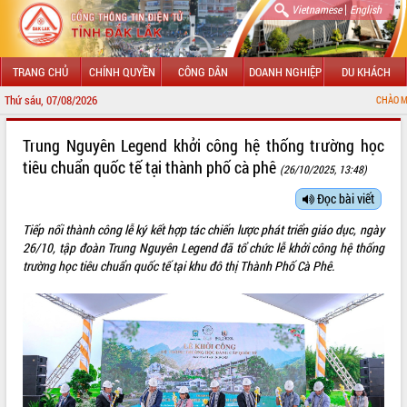
|
Vietnamese
English
TRANG CHỦ
CHÍNH QUYỀN
CÔNG DÂN
DOANH NGHIỆP
DU KHÁCH
Thứ sáu, 07/08/2026
CHÀO MỪNG ĐẾN VỚI CỔ
GIỚI THIỆU
Trung Nguyên Legend khởi công hệ thống trường học
tiêu chuẩn quốc tế tại thành phố cà phê
(26/10/2025, 13:48)
LÃNH ĐẠO UBND TỈNH
Đọc bài viết
TIN TỨC SỰ KIỆN
Tiếp nối thành công lễ ký kết hợp tác chiến lược phát triển giáo dục, ngày
SỞ, BAN, NGÀNH
26/10, tập đoàn Trung Nguyên Legend đã tổ chức lễ khởi công hệ thống
trường học tiêu chuẩn quốc tế tại khu đô thị Thành Phố Cà Phê.
UBND CÁC XÃ, PHƯỜNG
THÔNG TIN CHỈ ĐẠO ĐIỀU HÀNH
HỆ THỐNG VĂN BẢN
VĂN BẢN HĐND TỈNH