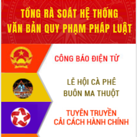
Định vị cà phê Việt Nam như một “di
sản sống” trong dòng chảy toàn cầu
Xây dựng nông thôn mới: Nâng cao đời
sống người dân từ những mô hình thiết
thực
Quyết liệt tháo gỡ vướng mắc, đẩy
nhanh tiến độ các dự án trọng điểm
trong Khu kinh tế Nam Phú Yên
Hòn Yến phát triển du lịch gắn với bảo
tồn biển
Lấy ý kiến điều chỉnh Quy hoạch tỉnh
Đắk Lắk thời kỳ 2021-2030, tầm nhìn
đến năm 2050
Phát động chiến dịch 30 ngày đêm
giải phóng mặt bằng Tuyến đường bộ
ven biển
Đắk Lắk nỗ lực thúc đẩy tăng trưởng
kinh tế từ 10% trở lên trong Quý
II/2026
Đắk Lắk ký kết thỏa thuận hợp tác về
chuyển đổi số giai đoạn 2026 – 2030