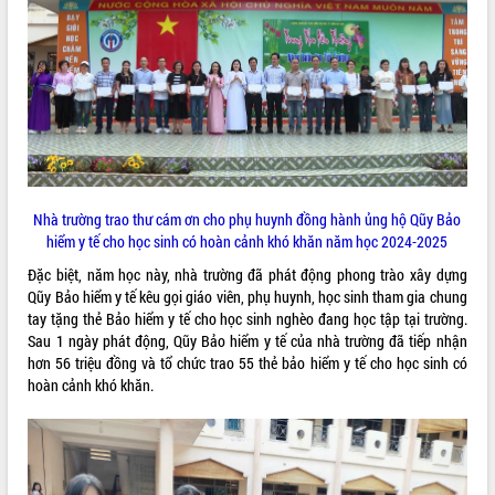
VIDEO
Nhà trường trao thư cám ơn cho phụ huynh đồng hành ủng hộ Qũy Bảo
hiểm y tế cho học sinh có hoàn cảnh khó khăn năm học 2024-2025
Trailer Lễ hội Sầu riêng Đắk Lắk năm
2026
Đặc biệt, năm học này, nhà trường đã phát động phong trào xây dựng
Qũy Bảo hiểm y tế kêu gọi giáo viên, phụ huynh, học sinh tham gia chung
Khám bệnh, cấp phát thuốc miễn phí
tay tặng thẻ Bảo hiểm y tế cho học sinh nghèo đang học tập tại trường.
và tặng quà người dân xã Cư Pui
Sau 1 ngày phát động, Qũy Bảo hiểm y tế của nhà trường đã tiếp nhận
Hội nghị UBND tỉnh Đắk Lắk thường kỳ
hơn 56 triệu đồng và tổ chức trao 55 thẻ bảo hiểm y tế cho học sinh có
tháng 7/2026
hoàn cảnh khó khăn.
Lễ truy tặng danh hiệu “Bà Mẹ Việt
ALBUM ẢNH
Nam Anh hùng” và trao Huân chương
Lao động
UBND tỉnh Đắk Lắk triển khai nhiệm
vụ 6 tháng cuối năm 2026