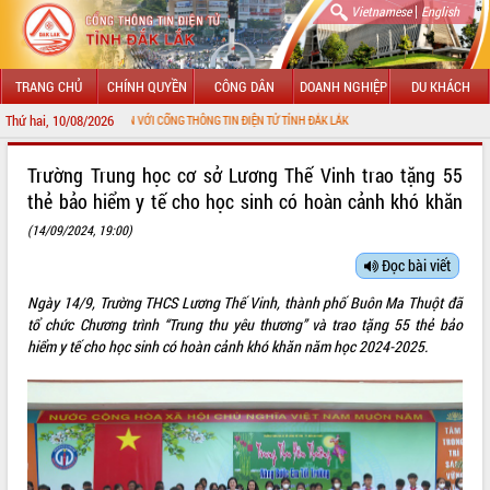
|
Vietnamese
English
TRANG CHỦ
CHÍNH QUYỀN
CÔNG DÂN
DOANH NGHIỆP
DU KHÁCH
Thứ hai, 10/08/2026
ÀO MỪNG ĐẾN VỚI CỔNG THÔNG TIN ĐIỆN TỬ TỈNH ĐẮK LẮK
GIỚI THIỆU
Trường Trung học cơ sở Lương Thế Vinh trao tặng 55
thẻ bảo hiểm y tế cho học sinh có hoàn cảnh khó khăn
LÃNH ĐẠO UBND TỈNH
(14/09/2024, 19:00)
TIN TỨC SỰ KIỆN
Đọc bài viết
SỞ, BAN, NGÀNH
Ngày 14/9, Trường THCS Lương Thế Vinh, thành phố Buôn Ma Thuột đã
tổ chức
Chương trình “Trung thu yêu thương” và trao tặng 55 thẻ bảo
UBND CÁC XÃ, PHƯỜNG
hiểm y tế cho học sinh có hoàn cảnh khó khăn năm học 2024-2025.
THÔNG TIN CHỈ ĐẠO ĐIỀU HÀNH
HỆ THỐNG VĂN BẢN
VĂN BẢN HĐND TỈNH