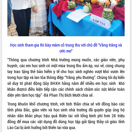
sầu riêng tại Đắk Lắk
Trình diễn nghệ thuật chế biến các
món ăn từ sầu riêng
Đắk Lắk công bố Quy hoạch và xúc
tiến đầu tư tỉnh
Ngành cá ngừ Đắk Lắk chủ động thích
ứng để giữ vững thị trường xuất khẩu
Học sinh tham gia thi bày mâm cỗ trung thu với chủ đề “Vầng trăng và
Diễn đàn Kinh tế tư nhân Việt Nam đột
ước mơ”
phá cơ chế - Hợp tác công tư
“Thông qua chương trình Nhà trường mong muốn, các giáo viên, phụ
Đề án 06 tạo bước ngoặt đột phá trong
huynh, các em học sinh có một mùa trung thu ấm áp, vui vẻ, cùng chung
cải cách hành chính tỉnh Đắk Lắk
tay trao tặng thẻ bảo hiểm y tế cho học sinh nghèo vượt khó vươn lên
Kết nối tour, đẩy mạnh chuyển đổi số
trong học tập và lan tỏa thông điệp “Trăng yêu thương”. Chúng tôi dự kiến
để phát triển du lịch Đắk Lắk
sẽ duy trì phát động Qũy BHXH hằng năm để nhiều em học sinh khó
Khởi động Dự án Đầu tư xây dựng hạ
khăn đượcó điều kiện tiếp cận các chính sách chăm sóc sức khỏe toàn
tầng kỹ thuật Cụm công nghiệp Tân
diện yên tâm học tập” -Bà Phan Thị Bích Mười chia sẻ.
Tiến
Trong khuôn khổ chương trình, với tinh thần chia sẻ với đồng bào các
Gặp mặt các cơ quan báo chí nhân Kỷ
tỉnh phía Bắc, giáo viên và học sinh nhà trường đã quyên góp ủng hộ
niệm 101 năm Ngày Báo chí Cách
nhân dân khắc phục hậu quả thiên tai với tổng kinh phí hơn 28 triệu
mạng Việt Nam
đồng để mua các vật dụng đồ dùng học tập gửi tặng thầy cô giáo tỉnh
Đắk Lắk sơ kết 4 năm triển khai thực
Lào Cai bị ảnh hưởng bởi thiên tai vừa qua.