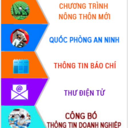
với Tập đoàn Bưu chính Viễn thông
Việt Nam
Thứ trưởng Bộ Y tế làm việc với tỉnh
Đắk Lắk về phát triển nhân lực y tế
cho trạm y tế cấp xã
Du lịch Đắk Lắk nâng tầm trải nghiệm
du khách thông qua Hệ thống cơ sở dữ
liệu và Bản đồ số
Tập huấn ứng dụng trí tuệ nhân tạo (AI)
trong thương mại điện tử năm 2026
Đoàn đại biểu Quốc hội tỉnh Đắk Lắk
trao đổi thông tin trước Kỳ họp thứ
nhất, Quốc hội khóa XVI
Quyết liệt cải cách hành chính, khơi
thông nguồn lực phát triển
Nâng cao hiệu lực, hiệu quả HĐND
tỉnh thông qua hiện đại hóa hành chính
Xã Ea Phê gắn cải cách hành chính với
chuyển đổi số
Phó Chủ tịch Thường trực UBND tỉnh