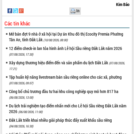
hiện Đề án 06 của Chính phủ
Kim Bảo
Họp báo thông tin về Hội nghị Công bố
In
Quy hoạch và Xúc tiến đầu tư tỉnh Đắk
Lắk
Các tin khác
Khơi thông điểm nghẽn, đẩy nhanh
giải ngân vốn khắc phục thiên tai
Mở bán đợt 9 nhà ở xã hội tại Dự án Khu đô thị Ecocity Premia Phường
Tân An, tỉnh Đắk Lắk
(10/08/2026, 08:00)
HĐND tỉnh thông qua điều chỉnh Quy
hoạch tỉnh thời kỳ 2021-2030
12 điểm check-in lan tỏa hình ảnh Lễ hội Sầu riêng Đắk Lắk năm 2026
Hội thảo góp ý hồ sơ điều chỉnh quy
(07/08/2026, 17:30)
hoạch tỉnh Đắk Lắk thời kỳ 2021-2030,
Xây dựng thương hiệu điểm đến và sản phẩm du lịch Đắk Lắk
(07/08/2026,
tầm nhìn đến năm 2050
17:21)
Nâng cao hiệu quả hoạt động của các
Tập huấn kỹ năng livestream bán sầu riêng online cho các xã, phường
doanh nghiệp nhà nước
(07/08/2026, 09:07)
Hội nghị triển khai kết nối mạng
Công bố chủ trương đầu tư hai khu công nghiệp quy mô hơn 817 ha
truyền số liệu chuyên dùng phục vụ cơ
(06/08/2026, 13:00)
quan Đảng, Nhà nước
Du lịch trải nghiệm tạo điểm nhấn mới cho Lễ hội Sầu riêng Đắk Lắk năm
Lễ phát động chuỗi hoạt động chung
2026
(06/08/2026, 11:00)
tay làm sạch môi trường
Đắk Lắk triển khai nhiều giải pháp thúc đẩy xuất khẩu sầu riêng
Xã Ea Kar bước chuyển mình trong
công tác cải cách hành chính mô hình
(04/08/2026, 16:30)
mới