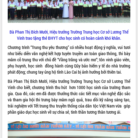
ĐIỂM TIN VĂN BẢN
QUY HOẠCH - KẾ HOẠCH
Bà Phan Thị Bích Mười, Hiệu trưởng Trường Trung học Cơ sở Lương Thế
Vinh trao tặng thẻ BHYT cho học sinh có hoàn cảnh khó khăn.
Chương trình “Trung thu yêu thương” có nhiều hoạt động ý nghĩa, vui tươi
như biểu diễn văn nghệ kết hợp tuyên truyền an toàn giao thông, thi bày
mâm cỗ trung thu với chủ đề “Vầng trăng và ước mơ”; tôn vinh giáo viên,
phụ huynh, học sinh đồng hành cùng Qũy bảo hiểm y tế do nhà trường
phát động; chung tay ủng hộ tỉnh Lào Cai bị ảnh hưởng bởi thiên tai.
Bà Phan Thị Bích Mười, Hiệu trưởng Trường Trung học Cơ sở Lương Thế
Vinh cho biết, chương trình thu hút hơn 1000 học sinh của trường tham
gia. Qua đó, các em đã được thưởng thức các tiết mục văn nghệ đặc sắc
và tham gia hội thi trưng bày mâm ngũ quả, trau dồi kỹ năng sáng tạo,
trải nghiệm với Tết trung thu truyền thống của dân tộc Việt Nam vừa góp
phần giáo dục học sinh về sự chia sẻ, tinh thần tương thân tương ái.