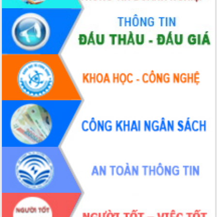
Hồ Thị Nguyên Thảo làm việc tại Trung
tâm Phục vụ hành chính công xã Ea
Phê
Xây dựng nền hành chính số đồng
hành cùng nông dân dân, doanh nghiệp
Giai đoạn 2026-2030, Đắk Lắk phấn
đấu có 77% xã đạt chuẩn nông thôn
mới
Chuyển đổi số 'mở đường' cho nông
nghiệp Đắk Lắk tăng trưởng bứt phá
Triển khai đồng bộ đo đạc, lập hồ sơ
địa chính, hoàn thiện cơ sở dữ liệu đất
đai
Ứng dụng sinh trắc học - Bước tiến
trong hành trình chuyển đổi số tại Đắk
Lắk
Đắk Lắk nâng cao hiệu quả công tác
Đảng từ Sổ tay đảng viên điện tử
Đắk Lắk đẩy mạnh nuôi biển công
nghệ, hướng tới phát triển thủy sản
bền vững