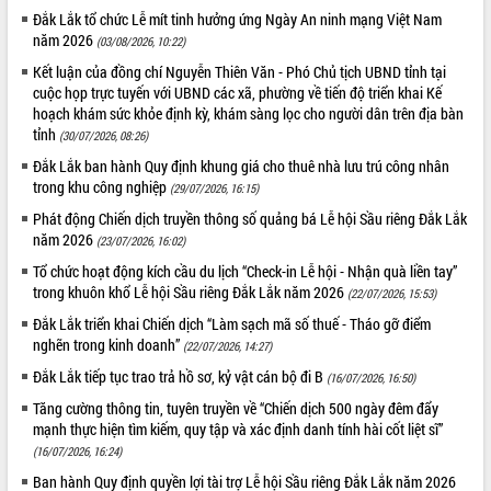
để phát triển du lịch Đắk Lắk
Đắk Lắk tổ chức Lễ mít tinh hưởng ứng Ngày An ninh mạng Việt Nam
Khởi động Dự án Đầu tư xây dựng hạ
năm 2026
(03/08/2026, 10:22)
tầng kỹ thuật Cụm công nghiệp Tân
Kết luận của đồng chí Nguyễn Thiên Văn - Phó Chủ tịch UBND tỉnh tại
Tiến
cuộc họp trực tuyến với UBND các xã, phường về tiến độ triển khai Kế
Gặp mặt các cơ quan báo chí nhân Kỷ
hoạch khám sức khỏe định kỳ, khám sàng lọc cho người dân trên địa bàn
niệm 101 năm Ngày Báo chí Cách
tỉnh
(30/07/2026, 08:26)
mạng Việt Nam
Đắk Lắk ban hành Quy định khung giá cho thuê nhà lưu trú công nhân
Đắk Lắk sơ kết 4 năm triển khai thực
trong khu công nghiệp
(29/07/2026, 16:15)
hiện Đề án 06 của Chính phủ
Phát động Chiến dịch truyền thông số quảng bá Lễ hội Sầu riêng Đắk Lắk
Họp báo thông tin về Hội nghị Công bố
năm 2026
(23/07/2026, 16:02)
Quy hoạch và Xúc tiến đầu tư tỉnh Đắk
Tổ chức hoạt động kích cầu du lịch “Check-in Lễ hội - Nhận quà liền tay”
Lắk
trong khuôn khổ Lễ hội Sầu riêng Đắk Lắk năm 2026
(22/07/2026, 15:53)
Khơi thông điểm nghẽn, đẩy nhanh
giải ngân vốn khắc phục thiên tai
Đắk Lắk triển khai Chiến dịch “Làm sạch mã số thuế - Tháo gỡ điểm
nghẽn trong kinh doanh”
(22/07/2026, 14:27)
HĐND tỉnh thông qua điều chỉnh Quy
hoạch tỉnh thời kỳ 2021-2030
Đắk Lắk tiếp tục trao trả hồ sơ, kỷ vật cán bộ đi B
(16/07/2026, 16:50)
Hội thảo góp ý hồ sơ điều chỉnh quy
Tăng cường thông tin, tuyên truyền về “Chiến dịch 500 ngày đêm đẩy
hoạch tỉnh Đắk Lắk thời kỳ 2021-2030,
mạnh thực hiện tìm kiếm, quy tập và xác định danh tính hài cốt liệt sĩ”
tầm nhìn đến năm 2050
(16/07/2026, 16:24)
Nâng cao hiệu quả hoạt động của các
Ban hành Quy định quyền lợi tài trợ Lễ hội Sầu riêng Đắk Lắk năm 2026