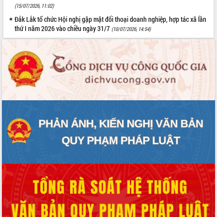
doanh nghiệp nhà nước
(15/07/2026, 11:02)
Hội nghị triển khai kết nối mạng
Đắk Lắk tổ chức Hội nghị gặp mặt đối thoại doanh nghiệp, hợp tác xã lần
truyền số liệu chuyên dùng phục vụ cơ
thứ I năm 2026 vào chiều ngày 31/7
(10/07/2026, 14:54)
quan Đảng, Nhà nước
Lễ phát động chuỗi hoạt động chung
tay làm sạch môi trường
Xã Ea Kar bước chuyển mình trong
công tác cải cách hành chính mô hình
mới
UBND tỉnh họp báo định kỳ tháng 4
năm 2026
Hội thảo khoa học “Giải pháp thúc đẩy
phát triển nền kinh tế xanh tại tỉnh
Đắk Lắk”
Tăng cường giám sát, đôn đốc thực
hiện nhiệm vụ quản lý tài sản công
hàng tuần
Tháo gỡ những vướng mắc, đẩy mạnh
công tác cải cách thủ tục hành chính
tại Trung tâm Phục vụ hành chính
công tỉnh