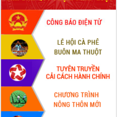
Đắk Lắk: Tôn vinh 46 giải pháp tại Hội
thi Sáng tạo Kỹ thuật 2024 - 2025
Đắk Lắk rà soát, điều chỉnh Đề án 190
về phát triển nuôi trồng thủy sản
Phó Chủ tịch UBND tỉnh Đắk Lắk
Trương Công Thái kiểm tra thực địa
Dự án cao tốc Khánh Hòa - Buôn Ma
Thuột
Định vị cà phê Việt Nam như một “di
sản sống” trong dòng chảy toàn cầu
Xây dựng nông thôn mới: Nâng cao đời
sống người dân từ những mô hình thiết
thực
Quyết liệt tháo gỡ vướng mắc, đẩy
nhanh tiến độ các dự án trọng điểm
trong Khu kinh tế Nam Phú Yên
Hòn Yến phát triển du lịch gắn với bảo
tồn biển
Lấy ý kiến điều chỉnh Quy hoạch tỉnh
Đắk Lắk thời kỳ 2021-2030, tầm nhìn