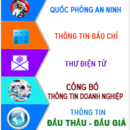
đến năm 2050
Phát động chiến dịch 30 ngày đêm
giải phóng mặt bằng Tuyến đường bộ
ven biển
Đắk Lắk nỗ lực thúc đẩy tăng trưởng
kinh tế từ 10% trở lên trong Quý
II/2026
Đắk Lắk ký kết thỏa thuận hợp tác về
chuyển đổi số giai đoạn 2026 – 2030
với Tập đoàn Bưu chính Viễn thông
Việt Nam
Thứ trưởng Bộ Y tế làm việc với tỉnh
Đắk Lắk về phát triển nhân lực y tế
cho trạm y tế cấp xã
Du lịch Đắk Lắk nâng tầm trải nghiệm
du khách thông qua Hệ thống cơ sở dữ
liệu và Bản đồ số
Tập huấn ứng dụng trí tuệ nhân tạo (AI)
trong thương mại điện tử năm 2026
Đoàn đại biểu Quốc hội tỉnh Đắk Lắk
trao đổi thông tin trước Kỳ họp thứ