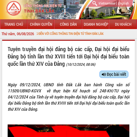
|
Vietnamese
English
TRANG CHỦ
CHÍNH QUYỀN
CÔNG DÂN
DOANH NGHIỆP
DU KHÁCH
Thứ năm, 06/08/2026
CHÀO MỪNG ĐẾN VỚI CỔNG THÔNG TIN ĐIỆN TỬ TỈNH ĐẮK LẮK
GIỚI THIỆU
Tuyên truyền đại hội đảng bộ các cấp, Đại hội đại biểu
Đảng bộ tỉnh lần thứ XVIII tiến tới Đại hội đại biểu toàn
LÃNH ĐẠO UBND TỈNH
quốc lần thứ XIV của Đảng
(10/12/2024, 08:06)
TIN TỨC SỰ KIỆN
Đọc bài viết
SỞ, BAN, NGÀNH
Ngày 09/12/2024, UBND tỉnh Đắk Lắk ban hành Công văn số
11509/UBND-KGVX về thực hiện Kế hoạch số 248-KH/TU ngày
UBND CÁC XÃ, PHƯỜNG
04/12/2024 của Tỉnh ủy về tuyên truyền đại hội đảng bộ các cấp, Đại hội
đại biểu Đảng bộ tỉnh lần thứ XVIII tiến tới Đại hội đại biểu toàn quốc lần
THÔNG TIN CHỈ ĐẠO ĐIỀU HÀNH
thứ XIV của Đảng.
HỆ THỐNG VĂN BẢN
VĂN BẢN HĐND TỈNH