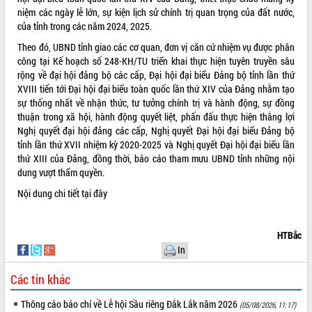
niệm các ngày lễ lớn, sự kiện lịch sử chính trị quan trọng của đất nước,
Lễ truy điệu và an táng hài cốt liệt sĩ
của tỉnh trong các năm 2024, 2025.
tại Nghĩa trang Liệt sĩ xã Sơn Hòa
Bàn giải pháp tháo gỡ khó khăn trong
Theo đó, UBND tỉnh giao các cơ quan, đơn vị căn cứ nhiệm vụ được phân
xuất khẩu sầu riêng và triển khai quy
công tại Kế hoạch số 248-KH/TU triển khai thực hiện tuyên truyền sâu
THỐNG KÊ TRUY CẬP
định EUDR
rộng về đại hội đảng bộ các cấp, Đại hội đại biểu Đảng bộ tỉnh lần thứ
XVIII tiến tới Đại hội đại biểu toàn quốc lần thứ XIV của Đảng nhằm tạo
Thứ trưởng Bộ Nông nghiệp và Môi
Hôm nay:
27068
sự thống nhất về nhận thức, tư tưởng chính trị và hành động, sự đồng
trường Nguyễn Hoàng Hiệp khảo sát
Tất cả:
66003210
thuận trong xã hội, hành động quyết liệt, phấn đấu thực hiện thắng lợi
vùng trồng và doanh nghiệp đóng gói
Nghị quyết đại hội đảng các cấp, Nghị quyết Đại hội đại biểu Đảng bộ
sầu riêng tại Đắk Lắk
tỉnh lần thứ XVII nhiệm kỳ 2020-2025 và Nghị quyết Đại hội đại biểu lần
Trình diễn nghệ thuật chế biến các
thứ XIII của Đảng, đồng thời, báo cáo tham mưu UBND tỉnh những nội
món ăn từ sầu riêng
dung vượt thẩm quyền.
Đắk Lắk công bố Quy hoạch và xúc
Nội dung chi tiết
tại đây
tiến đầu tư tỉnh
Ngành cá ngừ Đắk Lắk chủ động thích
ứng để giữ vững thị trường xuất khẩu
HTBắc
Diễn đàn Kinh tế tư nhân Việt Nam đột
In
phá cơ chế - Hợp tác công tư
Đề án 06 tạo bước ngoặt đột phá trong
Các tin khác
cải cách hành chính tỉnh Đắk Lắk
Thông cáo báo chí về Lễ hội Sầu riêng Đắk Lắk năm 2026
Kết nối tour, đẩy mạnh chuyển đổi số
(05/08/2026, 11:17)