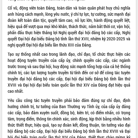
Cổ vũ, động viên toàn Đảng, toàn dân và toàn quân phát huy chủ nghĩa
VIDEO
anh hùng cách mạnh, lòng yêu nước, ý chí tự lực, tự cường, sức mạnh đại
Loading the player...
đoàn kết toàn dân tộc, quyết tâm cao, nỗ lực lớn, hành động quyết liệt,
hiệu quả để vượt qua mọi khó khăn, thách thức, nắm bắt thời cơ, vận hội,
Lễ truy tặng danh hiệu “Bà Mẹ Việt
phấn đấu thực hiện thắng lợi Nghị quyết đại hội đảng bộ các cấp, Nghị
Nam Anh hùng” và trao Huân chương
quyết Đại hội đại biểu Đảng bộ tỉnh lần thứ XVII, nhiệm kỳ 2020-2025 và
Lao động
nghị quyết Đại hội đại biểu lần thứu XIII của Đảng.
UBND tỉnh Đắk Lắk triển khai nhiệm
Tạo sự thống nhất cao trong lãnh đạo, chỉ đạo, tổ chức thực hiện các
vụ 6 tháng cuối năm 2026
hoạt động tuyên truyền của cấp ủy, chính quyền các cấp, các ngành
Kỳ họp thứ Hai, Hội đồng nhân dân
trước trong và sau Đại hội, huy động sức mạnh tổng hợp của cả hệ thống
tỉnh khóa XI quyết nghị nhiều nội dung
chính trị, các lực lượng tuyên truyền từ tỉnh đến cơ sở để công tác tuyên
quan trọng
ALBUM ẢNH
truyền đại hội đảng bộ các cấp, Đại hội đại biểu Đảng bộ tỉnh lần thứ
Bí thư Tỉnh ủy Lương Nguyễn Minh
XVIII và Đại hội đại biểu toàn quốc lần thứ XIV của Đảng đạt hiệu quả
Triết thăm, tặng quà người có công với
cao nhất.
cách mạng
Yêu cầu công tác tuyên truyền phải bảo đảm đúng sự chỉ đạo, định
Rà soát, hoàn thiện hệ thống thiết chế
hướng chính trị, tư tưởng của Ban Thường vụ Tỉnh ủy, của cấp ủy đảng
văn hóa, thể thao đáp ứng yêu cầu
các cấp, bảo đảm xuyên suốt, đồng bộ, kiên trì, có điểm nhấn, có trọng
phát triển mới
tâm, trọng điểm, thông tin chính xác, sinh động, kịp thời bằng nhiều hình
Thường trực HĐND tỉnh Đắk Lắk gặp
thức thiết thực, hiệu quả, tạo sự đoàn kết, đồng thuận, tin tưởng vào đại
mặt Đoàn chuyên gia y tế TP. Hồ Chí
hội đảng bộ các cấp, Đại hội đại biểu Đảng bộ tỉnh lần thứ XVIII và Đại
Minh
hội đại biểu toàn quốc lần thứ XIV của Đảng, thiết thực chào mừng kỷ
LIÊN KẾT WEB