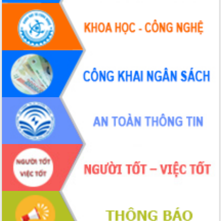
nhất, Quốc hội khóa XVI
Quyết liệt cải cách hành chính, khơi
thông nguồn lực phát triển
Nâng cao hiệu lực, hiệu quả HĐND
tỉnh thông qua hiện đại hóa hành chính
Xã Ea Phê gắn cải cách hành chính với
chuyển đổi số
Phó Chủ tịch Thường trực UBND tỉnh
Hồ Thị Nguyên Thảo làm việc tại Trung
tâm Phục vụ hành chính công xã Ea
Phê
Xây dựng nền hành chính số đồng
hành cùng nông dân dân, doanh nghiệp
Giai đoạn 2026-2030, Đắk Lắk phấn
đấu có 77% xã đạt chuẩn nông thôn
mới
Chuyển đổi số 'mở đường' cho nông
nghiệp Đắk Lắk tăng trưởng bứt phá
Triển khai đồng bộ đo đạc, lập hồ sơ
địa chính, hoàn thiện cơ sở dữ liệu đất
đai