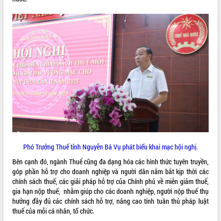
VIDEO
Loading the player...
Khám bệnh, cấp phát thuốc miễn phí
và tặng quà người dân xã Cư Pui
Hội nghị UBND tỉnh Đắk Lắk thường kỳ
tháng 7/2026
Lễ truy tặng danh hiệu “Bà Mẹ Việt
Nam Anh hùng” và trao Huân chương
Lao động
ALBUM ẢNH
UBND tỉnh Đắk Lắk triển khai nhiệm
vụ 6 tháng cuối năm 2026
Kỳ họp thứ Hai, Hội đồng nhân dân
Phó Trưởng Thuế tỉnh Nguyễn Bá Vụ phát biểu khai mạc hội nghị.
tỉnh khóa XI quyết nghị nhiều nội dung
Bên cạnh đó, ngành Thuế cũng đa dạng hóa các hình thức tuyên truyền,
quan trọng
góp phần hỗ trợ cho doanh nghiệp và người dân nắm bắt kịp thời các
Bí thư Tỉnh ủy Lương Nguyễn Minh
chính sách thuế, các giải pháp hỗ trợ của Chính phủ về miễn giảm thuế,
Triết thăm, tặng quà người có công với
gia hạn nộp thuế, nhằm giúp cho các doanh nghiệp, người nộp thuế thụ
cách mạng
hưởng đầy đủ các chính sách hỗ trợ, nâng cao tính tuân thủ pháp luật
Rà soát, hoàn thiện hệ thống thiết chế
thuế của mỗi cá nhân, tổ chức.
văn hóa, thể thao đáp ứng yêu cầu
LIÊN KẾT WEB