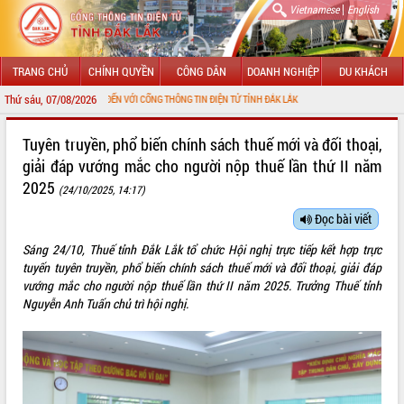
|
Vietnamese
English
TRANG CHỦ
CHÍNH QUYỀN
CÔNG DÂN
DOANH NGHIỆP
DU KHÁCH
Thứ sáu, 07/08/2026
HÀO MỪNG ĐẾN VỚI CỔNG THÔNG TIN ĐIỆN TỬ TỈNH ĐẮK LẮK
GIỚI THIỆU
Tuyên truyền, phổ biến chính sách thuế mới và đối thoại,
giải đáp vướng mắc cho người nộp thuế lần thứ II năm
LÃNH ĐẠO UBND TỈNH
2025
(24/10/2025, 14:17)
TIN TỨC SỰ KIỆN
Đọc bài viết
SỞ, BAN, NGÀNH
Sáng 24/10, Thuế tỉnh Đắk Lắk tổ chức Hội nghị trực tiếp kết hợp trực
tuyến tuyên truyền, phổ biến chính sách thuế mới và đối thoại, giải đáp
UBND CÁC XÃ, PHƯỜNG
vướng mắc cho người nộp thuế lần thứ II năm 2025. Trưởng Thuế tỉnh
Nguyễn Anh Tuấn chủ trì hội nghị.
THÔNG TIN CHỈ ĐẠO ĐIỀU HÀNH
HỆ THỐNG VĂN BẢN
VĂN BẢN HĐND TỈNH