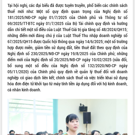
phá cơ chế - Hợp tác công tư
Tại hội nghị, các đại biểu đã được tuyên truyền, phổ biến các chính sách
Đề án 06 tạo bước ngoặt đột phá trong
thuế mới như: Một số quy định quan trọng của Nghị định số
cải cách hành chính tỉnh Đắk Lắk
181/2025/NĐ-CP ngày 01/7/2025 của Chính phủ và Thông tư số
69/2025/TT-BTC ngày 01/7/2025 của Bộ Tài chính quy định và hướng
Kết nối tour, đẩy mạnh chuyển đổi số
dẫn chi tiết một số điều của Luật Thuế Giá trị gia tăng số 48/2024/QH15;
để phát triển du lịch Đắk Lắk
những điểm mới đáng chú ý của Luật Thuế Thu nhập doanh nghiệp số
Khởi động Dự án Đầu tư xây dựng hạ
67/2025/QH15 được Quốc hội thông qua ngày 14/6/2025; một số trường
tầng kỹ thuật Cụm công nghiệp Tân
hợp được miễn, giảm tiền sử dụng đất, tiền thuê đất theo quy định của
Tiến
Nghị định số 230/2025/NĐ-CP ngày 19/8/2025 của Chính phủ; những
Gặp mặt các cơ quan báo chí nhân Kỷ
điểm mới của Nghị định số 20/2025/NĐ-CP ngày 10/02/2025 (sửa đổi,
niệm 101 năm Ngày Báo chí Cách
bổ sung một số điều của Nghị định số 132/2020/NĐ-CP ngày
mạng Việt Nam
05/11/2020) của Chính phủ quy định về quản lý thuế đối với doanh
Đắk Lắk sơ kết 4 năm triển khai thực
nghiệp có giao dịch liên kết; chính sách thuế và việc triển khai sử dụng
hiện Đề án 06 của Chính phủ
hóa đơn điện tử khởi tạo từ máy tính tiền áp dụng đối với hộ kinh doanh,
cá nhân kinh doanh.
Họp báo thông tin về Hội nghị Công bố
Quy hoạch và Xúc tiến đầu tư tỉnh Đắk
Lắk
Khơi thông điểm nghẽn, đẩy nhanh
giải ngân vốn khắc phục thiên tai
HĐND tỉnh thông qua điều chỉnh Quy
hoạch tỉnh thời kỳ 2021-2030