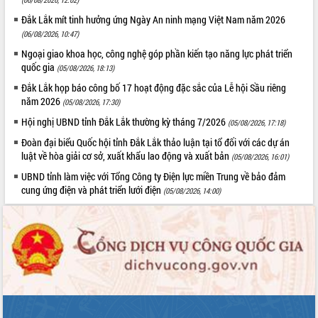
Tập huấn ứng dụng trí tuệ nhân tạo (AI)
Đắk Lắk mít tinh hưởng ứng Ngày An ninh mạng Việt Nam năm 2026
trong thương mại điện tử năm 2026
(06/08/2026, 10:47)
Đoàn đại biểu Quốc hội tỉnh Đắk Lắk
Ngoại giao khoa học, công nghệ góp phần kiến tạo năng lực phát triển
trao đổi thông tin trước Kỳ họp thứ
quốc gia
(05/08/2026, 18:13)
nhất, Quốc hội khóa XVI
Quyết liệt cải cách hành chính, khơi
Đắk Lắk họp báo công bố 17 hoạt động đặc sắc của Lễ hội Sầu riêng
năm 2026
thông nguồn lực phát triển
(05/08/2026, 17:30)
Nâng cao hiệu lực, hiệu quả HĐND
Hội nghị UBND tỉnh Đắk Lắk thường kỳ tháng 7/2026
(05/08/2026, 17:18)
tỉnh thông qua hiện đại hóa hành chính
Đoàn đại biểu Quốc hội tỉnh Đắk Lắk thảo luận tại tổ đối với các dự án
Xã Ea Phê gắn cải cách hành chính với
luật về hòa giải cơ sở, xuất khẩu lao động và xuất bản
(05/08/2026, 16:01)
chuyển đổi số
UBND tỉnh làm việc với Tổng Công ty Điện lực miền Trung về bảo đảm
Phó Chủ tịch Thường trực UBND tỉnh
cung ứng điện và phát triển lưới điện
(05/08/2026, 14:00)
Hồ Thị Nguyên Thảo làm việc tại Trung
tâm Phục vụ hành chính công xã Ea
Phê
Xây dựng nền hành chính số đồng
hành cùng nông dân dân, doanh nghiệp
Giai đoạn 2026-2030, Đắk Lắk phấn
đấu có 77% xã đạt chuẩn nông thôn
mới