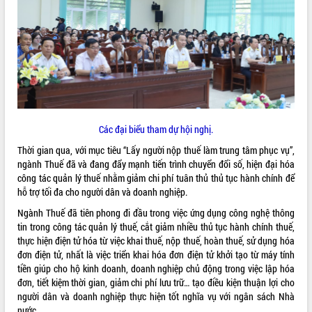
ĐIỂM TIN VĂN BẢN
QUY HOẠCH - KẾ HOẠCH
Các đại biểu tham dự hội nghị.
Thời gian qua, với mục tiêu “Lấy người nộp thuế làm trung tâm phục vụ”,
ngành Thuế đã và đang đẩy mạnh tiến trình chuyển đổi số, hiện đại hóa
công tác quản lý thuế nhằm giảm chi phí tuân thủ thủ tục hành chính để
hỗ trợ tối đa cho người dân và doanh nghiệp.
Ngành Thuế đã tiên phong đi đầu trong việc ứng dụng công nghệ thông
tin trong công tác quản lý thuế, cắt giảm nhiều thủ tục hành chính thuế,
thực hiện điện tử hóa từ việc khai thuế, nộp thuế, hoàn thuế, sử dụng hóa
đơn điện tử, nhất là việc triển khai hóa đơn điện tử khởi tạo từ máy tính
tiền giúp cho hộ kinh doanh, doanh nghiệp chủ động trong việc lập hóa
đơn, tiết kiệm thời gian, giảm chi phí lưu trữ… tạo điều kiện thuận lợi cho
người dân và doanh nghiệp thực hiện tốt nghĩa vụ với ngân sách Nhà
nước.