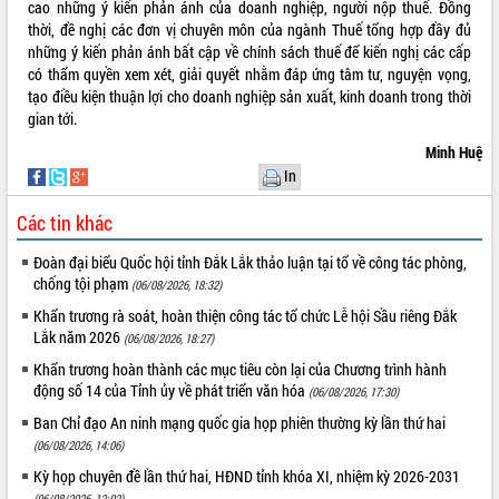
Hòn Yến phát triển du lịch gắn với bảo
cao những ý kiến phản ánh của doanh nghiệp, người nộp thuế. Đồng
tồn biển
thời, đề nghị các đơn vị chuyên môn của ngành Thuế tổng hợp đầy đủ
những ý kiến phản ánh bất cập về chính sách thuế để kiến nghị các cấp
Lấy ý kiến điều chỉnh Quy hoạch tỉnh
có thẩm quyền xem xét, giải quyết nhằm đáp ứng tâm tư, nguyện vọng,
Đắk Lắk thời kỳ 2021-2030, tầm nhìn
tạo điều kiện thuận lợi cho doanh nghiệp sản xuất, kinh doanh trong thời
đến năm 2050
gian tới.
Phát động chiến dịch 30 ngày đêm
giải phóng mặt bằng Tuyến đường bộ
Minh Huệ
ven biển
In
Đắk Lắk nỗ lực thúc đẩy tăng trưởng
Các tin khác
kinh tế từ 10% trở lên trong Quý
II/2026
Đoàn đại biểu Quốc hội tỉnh Đắk Lắk thảo luận tại tổ về công tác phòng,
Đắk Lắk ký kết thỏa thuận hợp tác về
chống tội phạm
(06/08/2026, 18:32)
chuyển đổi số giai đoạn 2026 – 2030
Khẩn trương rà soát, hoàn thiện công tác tổ chức Lễ hội Sầu riêng Đắk
với Tập đoàn Bưu chính Viễn thông
Lắk năm 2026
(06/08/2026, 18:27)
Việt Nam
Thứ trưởng Bộ Y tế làm việc với tỉnh
Khẩn trương hoàn thành các mục tiêu còn lại của Chương trình hành
động số 14 của Tỉnh ủy về phát triển văn hóa
Đắk Lắk về phát triển nhân lực y tế
(06/08/2026, 17:30)
cho trạm y tế cấp xã
Ban Chỉ đạo An ninh mạng quốc gia họp phiên thường kỳ lần thứ hai
Du lịch Đắk Lắk nâng tầm trải nghiệm
(06/08/2026, 14:06)
du khách thông qua Hệ thống cơ sở dữ
Kỳ họp chuyên đề lần thứ hai, HĐND tỉnh khóa XI, nhiệm kỳ 2026-2031
liệu và Bản đồ số
(06/08/2026, 12:02)