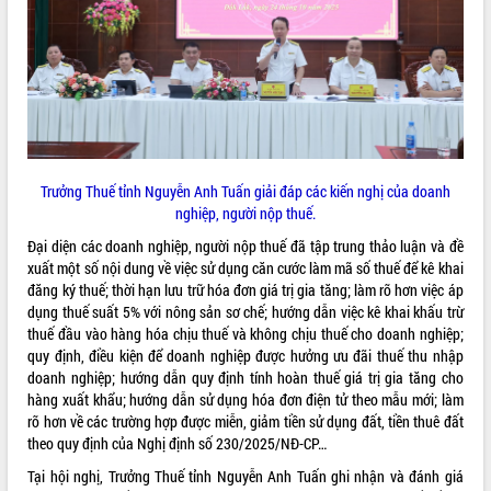
Tháo gỡ những vướng mắc, đẩy mạnh
công tác cải cách thủ tục hành chính
tại Trung tâm Phục vụ hành chính
công tỉnh
Đắk Lắk: Tôn vinh 46 giải pháp tại Hội
thi Sáng tạo Kỹ thuật 2024 - 2025
Đắk Lắk rà soát, điều chỉnh Đề án 190
về phát triển nuôi trồng thủy sản
Trưởng Thuế tỉnh Nguyễn Anh Tuấn giải đáp các kiến nghị của doanh
Phó Chủ tịch UBND tỉnh Đắk Lắk
nghiệp, người nộp thuế.
Trương Công Thái kiểm tra thực địa
Đại diện các doanh nghiệp, người nộp thuế đã tập trung thảo luận và đề
Dự án cao tốc Khánh Hòa - Buôn Ma
xuất một số nội dung về việc sử dụng căn cước làm mã số thuế để kê khai
Thuột
đăng ký thuế; thời hạn lưu trữ hóa đơn giá trị gia tăng; làm rõ hơn việc áp
Định vị cà phê Việt Nam như một “di
dụng thuế suất 5% với nông sản sơ chế; hướng dẫn việc kê khai khấu trừ
sản sống” trong dòng chảy toàn cầu
thuế đầu vào hàng hóa chịu thuế và không chịu thuế cho doanh nghiệp;
Xây dựng nông thôn mới: Nâng cao đời
quy định, điều kiện để doanh nghiệp được hưởng ưu đãi thuế thu nhập
sống người dân từ những mô hình thiết
doanh nghiệp; hướng dẫn quy định tính hoàn thuế giá trị gia tăng cho
thực
hàng xuất khẩu; hướng dẫn sử dụng hóa đơn điện tử theo mẫu mới; làm
rõ hơn về các trường hợp được miễn, giảm tiền sử dụng đất, tiền thuê đất
Quyết liệt tháo gỡ vướng mắc, đẩy
theo quy định của Nghị định số 230/2025/NĐ-CP…
nhanh tiến độ các dự án trọng điểm
trong Khu kinh tế Nam Phú Yên
Tại hội nghị, Trưởng Thuế tỉnh Nguyễn Anh Tuấn ghi nhận và đánh giá