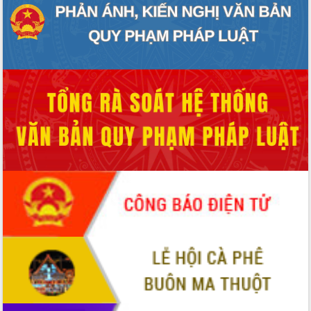
Chuyển đổi số 'mở đường' cho nông
nghiệp Đắk Lắk tăng trưởng bứt phá
Triển khai đồng bộ đo đạc, lập hồ sơ
địa chính, hoàn thiện cơ sở dữ liệu đất
đai
Ứng dụng sinh trắc học - Bước tiến
trong hành trình chuyển đổi số tại Đắk
Lắk
Đắk Lắk nâng cao hiệu quả công tác
Đảng từ Sổ tay đảng viên điện tử
Đắk Lắk đẩy mạnh nuôi biển công
nghệ, hướng tới phát triển thủy sản
bền vững
Tập huấn nâng cao năng lực triển khai
chuyển đổi số cho cán bộ, công chức
cấp xã
Đắk Lắk phát động hưởng ứng Ngày
Quyền của người tiêu dùng Việt Nam
2026
Đẩy mạnh cải cách hành chính, quyết
tâm đạt được mục tiêu tăng trưởng