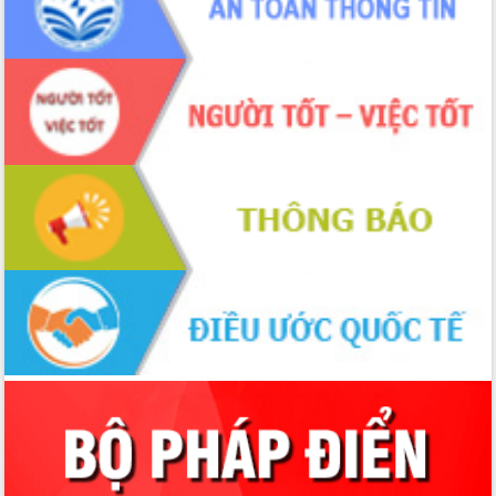
chúc mừng các bệnh viện nhân Ngày
Thầy thuốc Việt Nam
Rộn ràng lễ hội truyền thống Sông
nước Đà Nông lần thứ I năm 2026
Kỳ họp Chuyên đề lần thứ Năm, HĐND
tỉnh Đắk Lắk thông qua các nghị quyết
quan trọng
Thống nhất danh sách giới thiệu ứng
cử đại biểu Quốc hội khoá XVI và đại
biểu HĐND tỉnh Đắk Lắk, nhiệm kỳ
2026-2031
Phát động hai phong trào thi đua quan
trọng trong kỷ nguyên mới
Hội nghị lần thứ tư Ban Chỉ đạo công
tác bầu cử tỉnh Đắk Lắk
Hội nghị Báo cáo viên Trung ương
tháng 01/2026
Phó Thủ tướng Hồ Quốc Dũng đánh giá
cao kết quả Chiến dịch Quang Trung
tại Đắk Lắk