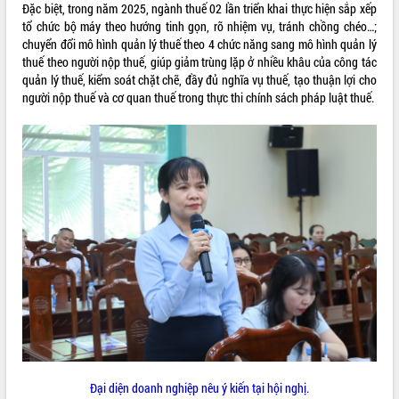
Đặc biệt, trong năm 2025, ngành thuế 02 lần triển khai thực hiện sắp xếp
phát triển mới
tổ chức bộ máy theo hướng tinh gọn, rõ nhiệm vụ, tránh chồng chéo…;
Thường trực HĐND tỉnh Đắk Lắk gặp
chuyển đổi mô hình quản lý thuế theo 4 chức năng sang mô hình quản lý
mặt Đoàn chuyên gia y tế TP. Hồ Chí
thuế theo người nộp thuế, giúp giảm trùng lặp ở nhiều khâu của công tác
Minh
quản lý thuế, kiểm soát chặt chẽ, đầy đủ nghĩa vụ thuế, tạo thuận lợi cho
THỐNG KÊ TRUY CẬP
Lễ truy điệu và an táng hài cốt liệt sĩ
người nộp thuế và cơ quan thuế trong thực thi chính sách pháp luật thuế.
tại Nghĩa trang Liệt sĩ xã Sơn Hòa
Hôm nay:
19266
Bàn giải pháp tháo gỡ khó khăn trong
Tất cả:
66032006
xuất khẩu sầu riêng và triển khai quy
định EUDR
Thứ trưởng Bộ Nông nghiệp và Môi
trường Nguyễn Hoàng Hiệp khảo sát
vùng trồng và doanh nghiệp đóng gói
sầu riêng tại Đắk Lắk
Trình diễn nghệ thuật chế biến các
món ăn từ sầu riêng
Đắk Lắk công bố Quy hoạch và xúc
tiến đầu tư tỉnh
Ngành cá ngừ Đắk Lắk chủ động thích
ứng để giữ vững thị trường xuất khẩu
Đại diện doanh nghiệp nêu ý kiến tại hội nghị.
Diễn đàn Kinh tế tư nhân Việt Nam đột