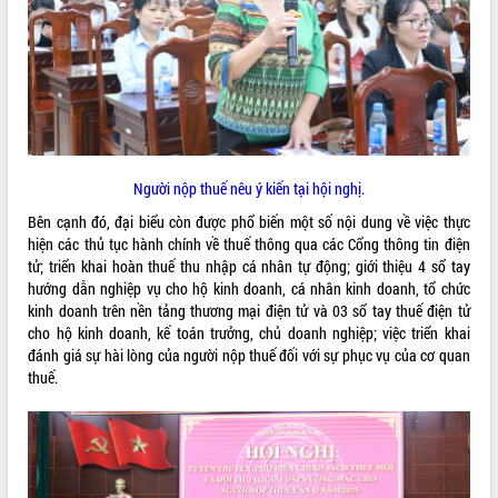
Hội thảo góp ý hồ sơ điều chỉnh quy
hoạch tỉnh Đắk Lắk thời kỳ 2021-2030,
tầm nhìn đến năm 2050
Nâng cao hiệu quả hoạt động của các
doanh nghiệp nhà nước
Hội nghị triển khai kết nối mạng
truyền số liệu chuyên dùng phục vụ cơ
quan Đảng, Nhà nước
Người nộp thuế nêu ý kiến tại hội nghị.
Lễ phát động chuỗi hoạt động chung
Bên cạnh đó, đại biểu còn được phổ biến một số nội dung về việc thực
tay làm sạch môi trường
hiện các thủ tục hành chính về thuế thông qua các Cổng thông tin điện
Xã Ea Kar bước chuyển mình trong
tử; triển khai hoàn thuế thu nhập cá nhân tự động; giới thiệu 4 sổ tay
công tác cải cách hành chính mô hình
hướng dẫn nghiệp vụ cho hộ kinh doanh, cá nhân kinh doanh, tổ chức
mới
kinh doanh trên nền tảng thương mại điện tử và 03 sổ tay thuế điện tử
UBND tỉnh họp báo định kỳ tháng 4
cho hộ kinh doanh, kế toán trưởng, chủ doanh nghiệp; việc triển khai
năm 2026
đánh giá sự hài lòng của người nộp thuế đối với sự phục vụ của cơ quan
Hội thảo khoa học “Giải pháp thúc đẩy
thuế.
phát triển nền kinh tế xanh tại tỉnh
Đắk Lắk”
Tăng cường giám sát, đôn đốc thực
hiện nhiệm vụ quản lý tài sản công
hàng tuần