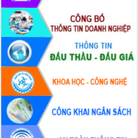
2026-2031
Đảm bảo cuộc bầu cử đại biểu Quốc
hội và đại biểu HĐND các cấp diễn ra
an toàn, hiệu quả, đúng quy định
Thủ tướng Chính phủ Phạm Minh Chính
kiểm tra, chỉ đạo hoàn thành các dự
án cao tốc và thăm khu tái định cư tại
Đắk Lắk
Sôi nổi Hội đua ngựa truyền thống Gò
Thì Thùng mừng Xuân Bính Ngọ 2026
Lãnh đạo tỉnh dâng hương tưởng niệm
tại Đập Đồng Cam đầu Xuân Bính Ngọ
Ngành nông nghiệp phấn đấu tăng
trưởng đạt 5,86% trong năm 2026
UBND tỉnh Đắk Lắk triển khai công tác
quốc phòng, quân sự địa phương năm
2026
Đắk Lắk tập trung toàn lực khắc phục
tồn tại IUU, sẵn sàng làm việc với
Đoàn thanh tra EC
Chủ tịch UBND tỉnh Tạ Anh Tuấn thăm,