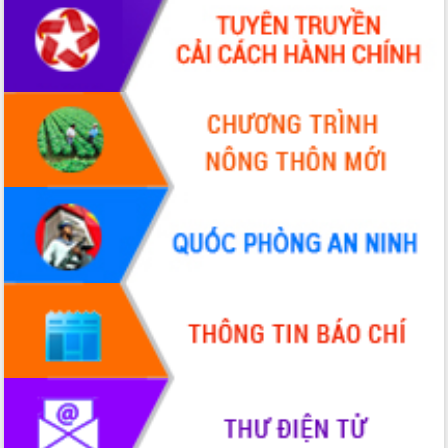
hai con số trong năm 2026
Tổ chức trang trọng Lễ hội Đền thờ
Lương Văn Chánh năm 2026
Phó Bí thư Tỉnh ủy Đắk Lắk Đỗ Hữu
Huy giữ chức Bí thư Đảng ủy Ủy Ban
Nhân dân tỉnh
Bệnh án điện tử thúc đẩy chuyển đổi
số y tế tại Đắk Lắk
Chuyển đổi số thư viện: Mở rộng
không gian tri thức trong thời đại số
Đánh giá, rút kinh nghiệm công tác tổ
chức diễn tập trước ngày bầu cử
Chương trình “Gặp gỡ hữu nghị –
Friendship Meeting New Year 2026”
Bầu cử Quốc hội và HĐND: Cử tri Đắk
Lắk gửi gắm niềm tin, kỳ vọng vào lá
phiếu
Đắk Lắk sẵn sàng các điều kiện cho
Ngày hội bầu cử đại biểu Quốc hội
khóa XVI và HĐND các cấp nhiệm kỳ