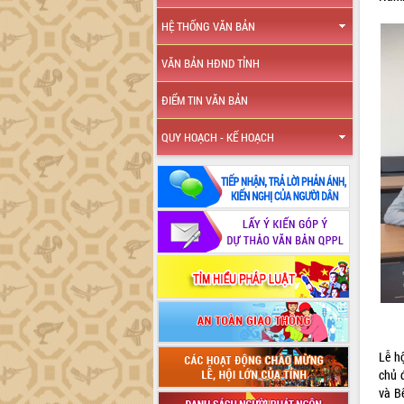
HỆ THỐNG VĂN BẢN
VĂN BẢN HĐND TỈNH
ĐIỂM TIN VĂN BẢN
QUY HOẠCH - KẾ HOẠCH
Lễ h
chủ 
và B