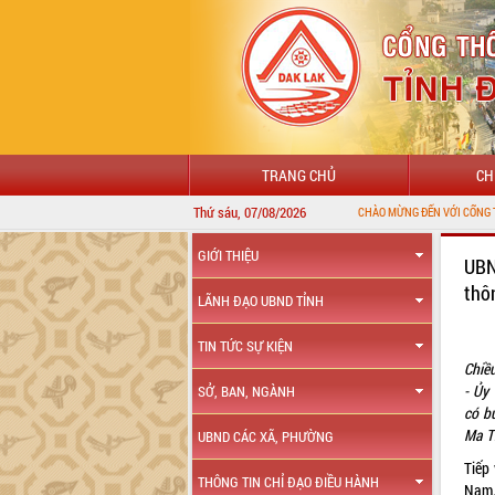
TRANG CHỦ
CH
Thứ sáu, 07/08/2026
GIỚI THIỆU
UBN
thô
LÃNH ĐẠO UBND TỈNH
TIN TỨC SỰ KIỆN
Chiề
- Ủy
SỞ, BAN, NGÀNH
có b
Ma T
UBND CÁC XÃ, PHƯỜNG
Tiếp
THÔNG TIN CHỈ ĐẠO ĐIỀU HÀNH
Nam