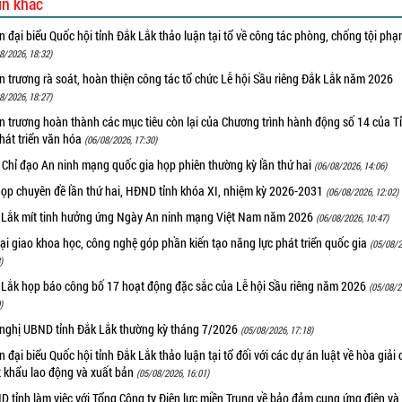
in khác
 đại biểu Quốc hội tỉnh Đắk Lắk thảo luận tại tổ về công tác phòng, chống tội ph
8/2026, 18:32)
 trương rà soát, hoàn thiện công tác tổ chức Lễ hội Sầu riêng Đắk Lắk năm 2026
8/2026, 18:27)
 trương hoàn thành các mục tiêu còn lại của Chương trình hành động số 14 của T
hát triển văn hóa
(06/08/2026, 17:30)
 Chỉ đạo An ninh mạng quốc gia họp phiên thường kỳ lần thứ hai
(06/08/2026, 14:06)
họp chuyên đề lần thứ hai, HĐND tỉnh khóa XI, nhiệm kỳ 2026-2031
(06/08/2026, 12:02)
 Lắk mít tinh hưởng ứng Ngày An ninh mạng Việt Nam năm 2026
(06/08/2026, 10:47)
i giao khoa học, công nghệ góp phần kiến tạo năng lực phát triển quốc gia
(05/08/2
)
 Lắk họp báo công bố 17 hoạt động đặc sắc của Lễ hội Sầu riêng năm 2026
(05/08/2
)
 nghị UBND tỉnh Đắk Lắk thường kỳ tháng 7/2026
(05/08/2026, 17:18)
 đại biểu Quốc hội tỉnh Đắk Lắk thảo luận tại tổ đối với các dự án luật về hòa giải 
t khẩu lao động và xuất bản
(05/08/2026, 16:01)
 tỉnh làm việc với Tổng Công ty Điện lực miền Trung về bảo đảm cung ứng điện và