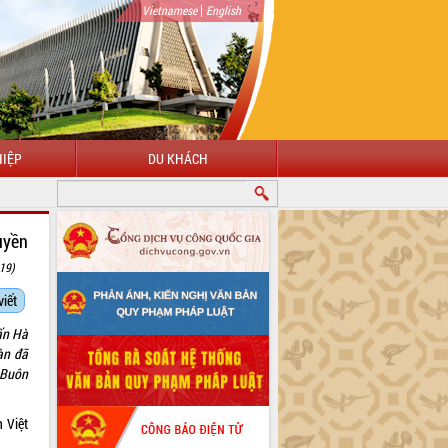
|
Vietnamese
English
IỆP
DU KHÁCH
CHÀO MỪNG ĐẾN VỚI CỔNG THÔNG TIN ĐIỆN TỬ TỈNH ĐẮK LẮK
uyền
:19)
viết
ấn Hà
àn đã
 Buôn
 Việt