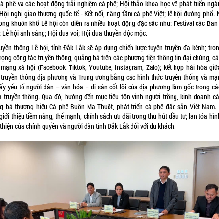
cà phê và các hoạt động trải nghiệm cà phê; Hội thảo khoa học về phát triển ngà
 Hội nghị giao thương quốc tế - Kết nối, nâng tầm cà phê Việt; lễ hội đường phố. 
trong khuôn khổ Lễ hội còn diễn ra nhiều hoạt động đặc sắc như: Festival các Ban
; Lễ hội ánh sáng; Hội đua voi; Hội đua thuyền độc mộc.
ruyền thông Lễ hội, tỉnh Đắk Lắk sẽ áp dụng chiến lược tuyên truyền đa kênh; tron
rọng công tác truyền thông, quảng bá trên các phương tiện thông tin đại chúng, c
 mạng xã hội (Facebook, Tiktok, Youtube, Instagram, Zalo); kết hợp hài hòa giữ
 truyền thông địa phương và Trung ương bằng các hình thức truyền thống và mạ
 lấy yếu tố người dân – văn hóa – di sản cốt lõi của địa phương làm gốc trong cá
 truyền thông. Qua đó, hướng đến mục tiêu tôn vinh người trồng, kinh doanh cà
g bá thương hiệu Cà phê Buôn Ma Thuột, phát triển cà phê đặc sản Việt Nam.
 giới thiệu tiềm năng, thế mạnh, chính sách ưu đãi trong thu hút đầu tư; lan tỏa hì
thiện của chính quyền và người dân tỉnh Đắk Lắk đối với du khách.