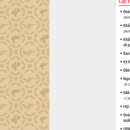
Các t
tiến đầu tư tỉnh
Ngành cá ngừ Đắk Lắk chủ động thích
Đoàn
ứng để giữ vững thị trường xuất khẩu
(06/0
Diễn đàn Kinh tế tư nhân Việt Nam đột
Khẩn
phá cơ chế - Hợp tác công tư
(06/0
Đề án 06 tạo bước ngoặt đột phá trong
Khẩn
cải cách hành chính tỉnh Đắk Lắk
về p
Kết nối tour, đẩy mạnh chuyển đổi số
Ban
để phát triển du lịch Đắk Lắk
Khởi động Dự án Đầu tư xây dựng hạ
Kỳ 
tầng kỹ thuật Cụm công nghiệp Tân
Đắk
Tiến
Ngoạ
Gặp mặt các cơ quan báo chí nhân Kỷ
18:13
niệm 101 năm Ngày Báo chí Cách
mạng Việt Nam
Đắk
Đắk Lắk sơ kết 4 năm triển khai thực
17:30
hiện Đề án 06 của Chính phủ
Hội
Họp báo thông tin về Hội nghị Công bố
Đoàn
Quy hoạch và Xúc tiến đầu tư tỉnh Đắk
xuấ
Lắk
UBND