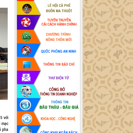
5 với
i mạc
i pha