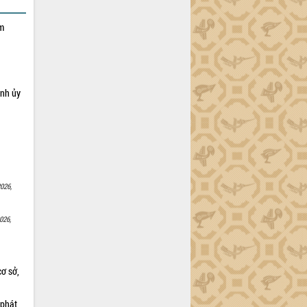
ạm
ỉnh ủy
026,
026,
cơ sở,
 phát