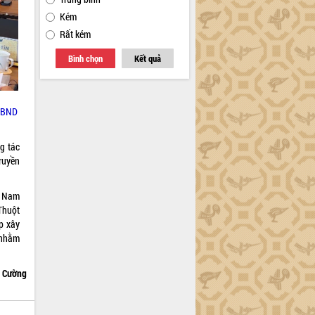
Kém
Rất kém
Bình chọn
Kết quả
 UBND
g tác
ruyền
t Nam
Thuột
p xây
 nhằm
n Cường