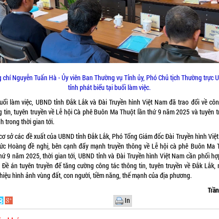
 chí Nguyễn Tuấn Hà - Ủy viên Ban Thường vụ Tỉnh ủy, Phó Chủ tịch Thường trực
tỉnh phát biểu tại buổi làm việc.
buổi làm việc, UBND tỉnh Đắk Lắk và Đài Truyền hình Việt Nam đã trao đổi về côn
g tin, tuyên truyền về Lễ hội Cà phê Buôn Ma Thuột lần thứ 9 năm 2025 và tuyên t
nh trong thời gian tới.
 cơ sở các đề xuất của UBND tỉnh Đắk Lắk, Phó Tổng Giám đốc Đài Truyền hình Việ
ức Hoàng đề nghị, bên cạnh đẩy mạnh truyền thông về Lễ hội cà phê Buôn Ma 
thứ 9 năm 2025, thời gian tới, UBND tỉnh và Đài Truyền hình Việt Nam cần phối hợ
 Đề án tuyên truyền để tăng cường công tác thông tin, tuyên truyền về Đắk Lắk,
thiệu hình ảnh vùng đất, con người, tiềm năng, thế mạnh của địa phương.
Trầ
In