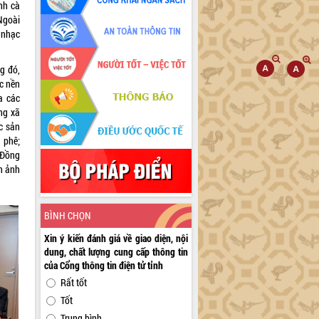
nh cà
Ngoài
 nhạc
g đó,
ác nền
a các
ng xã
c sản
 phê;
 Đồng
nh ảnh
BÌNH CHỌN
Xin ý kiến đánh giá về giao diện, nội
dung, chất lượng cung cấp thông tin
của Cổng thông tin điện tử tỉnh
Rất tốt
Tốt
Trung bình