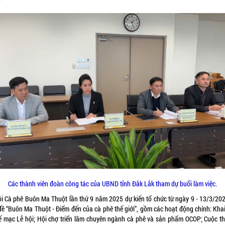
Các thành viên đoàn công tác của UBND tỉnh Đắk Lắk tham dự buổi làm việc.
ội Cà phê Buôn Ma Thuột lần thứ 9 năm 2025 dự kiến tổ chức từ ngày 9 - 13/3/202
đề “Buôn Ma Thuột - Điểm đến của cà phê thế giới”, gồm các hoạt động chính: Kha
ế mạc Lễ hội; Hội chợ triển lãm chuyên ngành cà phê và sản phẩm OCOP; Cuộc th