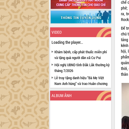
chế 
phê;
ra, 
Rock
Để t
VIDEO
chú t
tảng
Loading the player...
kênh
hội,
Khám bệnh, cấp phát thuốc miễn phí
phẩm
và tặng quà người dân xã Cư Pui
quản
Hội nghị UBND tỉnh Đắk Lắk thường kỳ
thời,
tháng 7/2026
thân 
Lễ truy tặng danh hiệu “Bà Mẹ Việt
Nam Anh hùng” và trao Huân chương
Lao động
ALBUM ẢNH
UBND tỉnh Đắk Lắk triển khai nhiệm
vụ 6 tháng cuối năm 2026
Kỳ họp thứ Hai, Hội đồng nhân dân
tỉnh khóa XI quyết nghị nhiều nội dung
quan trọng
Bí thư Tỉnh ủy Lương Nguyễn Minh