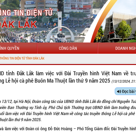
ÍNH QUYỀN
CÔNG DÂN
DOANH NGH
D tỉnh Đắk Lắk làm việc với Đài Truyền hình Việt Nam về tr
ng Lễ hội cà phê Buôn Ma Thuột lần thứ 9 năm 2025
(13/12/2024, 21
Đọc bài 
u 13/12, tại Hà Nội, Đoàn công tác của UBND tỉnh Đắk Lắk do đồng chí Nguyễn Tu
 viên Ban Thường vụ Tỉnh ủy, Phó Chủ tịch Thường trực UBND tỉnh làm trưởng đo
uổi làm việc với Đài Truyền hình Việt Nam về công tác truyền thông Lễ hội cà phê
huột lần thứ 9 năm 2025.
 và làm việc với Đoàn có ông Đỗ Đức Hoàng – Phó Tổng Giám đốc Đài Truyền hình
.