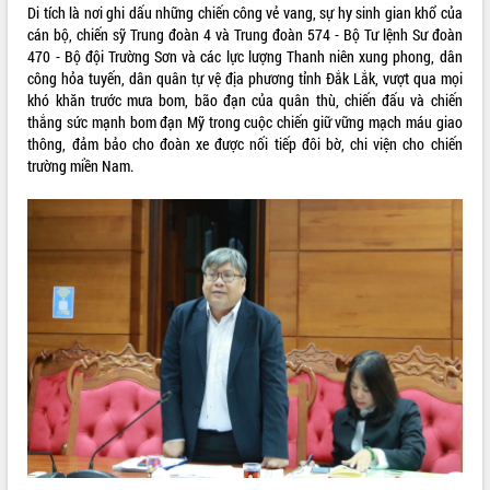
Di tích là nơi ghi dấu những chiến công vẻ vang, sự hy sinh gian khổ của
quan trọng
cán bộ, chiến sỹ Trung đoàn 4 và Trung đoàn 574 - Bộ Tư lệnh Sư đoàn
Bí thư Tỉnh ủy Lương Nguyễn Minh
470 - Bộ đội Trường Sơn và các lực lượng Thanh niên xung phong, dân
Triết thăm, tặng quà người có công với
công hỏa tuyến, dân quân tự vệ địa phương tỉnh Đắk Lắk, vượt qua mọi
cách mạng
khó khăn trước mưa bom, bão đạn của quân thù, chiến đấu và chiến
Rà soát, hoàn thiện hệ thống thiết chế
thắng sức mạnh bom đạn Mỹ trong cuộc chiến giữ vững mạch máu giao
văn hóa, thể thao đáp ứng yêu cầu
LIÊN KẾT WEB
thông, đảm bảo cho đoàn xe được nối tiếp đôi bờ, chi viện cho chiến
phát triển mới
trường miền Nam.
Thường trực HĐND tỉnh Đắk Lắk gặp
mặt Đoàn chuyên gia y tế TP. Hồ Chí
Minh
THỐNG KÊ TRUY CẬP
Lễ truy điệu và an táng hài cốt liệt sĩ
tại Nghĩa trang Liệt sĩ xã Sơn Hòa
Hôm nay:
22950
Bàn giải pháp tháo gỡ khó khăn trong
Tất cả:
66035690
xuất khẩu sầu riêng và triển khai quy
định EUDR
Thứ trưởng Bộ Nông nghiệp và Môi
trường Nguyễn Hoàng Hiệp khảo sát
vùng trồng và doanh nghiệp đóng gói
sầu riêng tại Đắk Lắk
Trình diễn nghệ thuật chế biến các