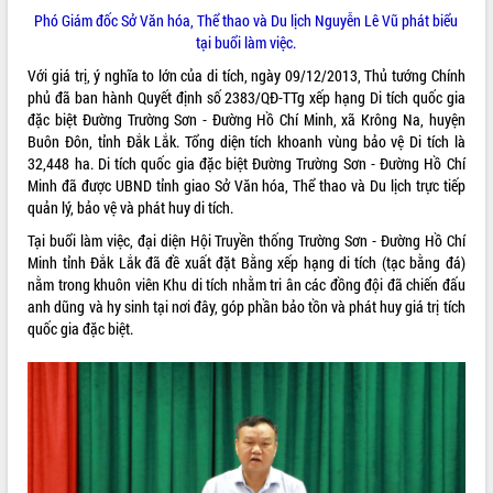
món ăn từ sầu riêng
Phó Giám đốc Sở Văn hóa, Thể thao và Du lịch Nguyễn Lê Vũ phát biểu
Đắk Lắk công bố Quy hoạch và xúc
tại buổi làm việc.
tiến đầu tư tỉnh
Với giá trị, ý nghĩa to lớn của di tích, ngày 09/12/2013, Thủ tướng Chính
Ngành cá ngừ Đắk Lắk chủ động thích
phủ đã ban hành Quyết định số 2383/QĐ-TTg xếp hạng Di tích quốc gia
ứng để giữ vững thị trường xuất khẩu
đặc biệt Đường Trường Sơn - Đường Hồ Chí Minh, xã Krông Na, huyện
Diễn đàn Kinh tế tư nhân Việt Nam đột
Buôn Đôn, tỉnh Đắk Lắk. Tổng diện tích khoanh vùng bảo vệ Di tích là
phá cơ chế - Hợp tác công tư
32,448 ha. Di tích quốc gia đặc biệt Đường Trường Sơn - Đường Hồ Chí
Đề án 06 tạo bước ngoặt đột phá trong
Minh đã được UBND tỉnh giao Sở Văn hóa, Thể thao và Du lịch trực tiếp
cải cách hành chính tỉnh Đắk Lắk
quản lý, bảo vệ và phát huy di tích.
Kết nối tour, đẩy mạnh chuyển đổi số
Tại buổi làm việc, đại diện Hội Truyền thống Trường Sơn - Đường Hồ Chí
để phát triển du lịch Đắk Lắk
Minh tỉnh Đắk Lắk đã đề xuất đặt Bằng xếp hạng di tích (tạc bằng đá)
Khởi động Dự án Đầu tư xây dựng hạ
nằm trong khuôn viên Khu di tích nhằm tri ân các đồng đội đã chiến đấu
tầng kỹ thuật Cụm công nghiệp Tân
anh dũng và hy sinh tại nơi đây, góp phần bảo tồn và phát huy giá trị tích
Tiến
quốc gia đặc biệt.
Gặp mặt các cơ quan báo chí nhân Kỷ
niệm 101 năm Ngày Báo chí Cách
mạng Việt Nam
Đắk Lắk sơ kết 4 năm triển khai thực
hiện Đề án 06 của Chính phủ
Họp báo thông tin về Hội nghị Công bố