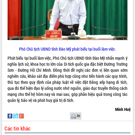
Quy hoạch và Xúc tiến đầu tư tỉnh Đắk
Lắk
Khơi thông điểm nghẽn, đẩy nhanh
giải ngân vốn khắc phục thiên tai
HĐND tỉnh thông qua điều chỉnh Quy
hoạch tỉnh thời kỳ 2021-2030
Hội thảo góp ý hồ sơ điều chỉnh quy
hoạch tỉnh Đắk Lắk thời kỳ 2021-2030,
Phó Chủ tịch UBND tỉnh Đào Mỹ phát biểu tại buổi làm việc.
tầm nhìn đến năm 2050
Phát biểu tại buổi làm việc, Phó Chủ tịch UBND tỉnh Đào Mỹ nhấn mạnh ý
Nâng cao hiệu quả hoạt động của các
nghĩa lịch sử, khoa học to lớn của Di tích quốc gia đặc biệt Đường Trường
doanh nghiệp nhà nước
Sơn - Đường Hồ Chí Minh. Đồng thời đề nghị các đơn vị liên quan sớm
Hội nghị triển khai kết nối mạng
nghiên cứu, khảo sát địa điểm phù hợp cũng như tiến hành các quy trình,
truyền số liệu chuyên dùng phục vụ cơ
thủ tục theo quy định của pháp luật về việc đặt Bằng xếp hạng di tích,
quan Đảng, Nhà nước
qua đó thể hiện đạo lý uống nước nhớ nguồn, giáo dục truyền thống cách
Lễ phát động chuỗi hoạt động chung
mạng cho thế hệ hôm nay và mai sau, góp phần hiệu quả trong công tác
tay làm sạch môi trường
quản lý, bảo vệ và phát huy giá trị di tích.
Xã Ea Kar bước chuyển mình trong
Minh Huệ
công tác cải cách hành chính mô hình
In
mới
UBND tỉnh họp báo định kỳ tháng 4
Các tin khác
năm 2026