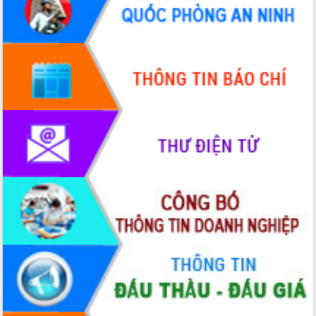
Xây dựng nền hành chính số đồng
hành cùng nông dân dân, doanh nghiệp
Giai đoạn 2026-2030, Đắk Lắk phấn
đấu có 77% xã đạt chuẩn nông thôn
mới
Chuyển đổi số 'mở đường' cho nông
nghiệp Đắk Lắk tăng trưởng bứt phá
Triển khai đồng bộ đo đạc, lập hồ sơ
địa chính, hoàn thiện cơ sở dữ liệu đất
đai
Ứng dụng sinh trắc học - Bước tiến
trong hành trình chuyển đổi số tại Đắk
Lắk
Đắk Lắk nâng cao hiệu quả công tác
Đảng từ Sổ tay đảng viên điện tử
Đắk Lắk đẩy mạnh nuôi biển công
nghệ, hướng tới phát triển thủy sản
bền vững
Tập huấn nâng cao năng lực triển khai
chuyển đổi số cho cán bộ, công chức