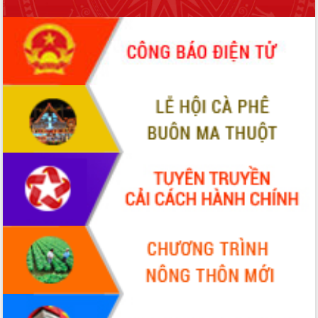
Thứ trưởng Bộ Y tế làm việc với tỉnh
Đắk Lắk về phát triển nhân lực y tế
cho trạm y tế cấp xã
Du lịch Đắk Lắk nâng tầm trải nghiệm
du khách thông qua Hệ thống cơ sở dữ
liệu và Bản đồ số
Tập huấn ứng dụng trí tuệ nhân tạo (AI)
trong thương mại điện tử năm 2026
Đoàn đại biểu Quốc hội tỉnh Đắk Lắk
trao đổi thông tin trước Kỳ họp thứ
nhất, Quốc hội khóa XVI
Quyết liệt cải cách hành chính, khơi
thông nguồn lực phát triển
Nâng cao hiệu lực, hiệu quả HĐND
tỉnh thông qua hiện đại hóa hành chính
Xã Ea Phê gắn cải cách hành chính với
chuyển đổi số
Phó Chủ tịch Thường trực UBND tỉnh
Hồ Thị Nguyên Thảo làm việc tại Trung
tâm Phục vụ hành chính công xã Ea
Phê