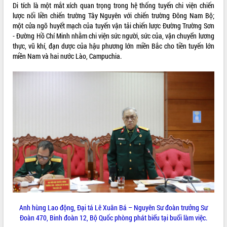
Di tích là một mắt xích quan trọng trong hệ thống tuyến chi viện chiến
VIDEO
lược nối liền chiến trường Tây Nguyên với chiến trường Đông Nam Bộ;
một cửa ngõ huyết mạch của tuyến vận tải chiến lược Đường Trường Sơn
- Đường Hồ Chí Minh nhằm chi viện sức người, sức của, vận chuyển lương
thực, vũ khí, đạn dược của hậu phương lớn miền Bắc cho tiền tuyến lớn
miền Nam và hai nước Lào, Campuchia.
Khám bệnh, cấp phát thuốc miễn phí
và tặng quà người dân xã Cư Pui
Hội nghị UBND tỉnh Đắk Lắk thường kỳ
tháng 7/2026
Lễ truy tặng danh hiệu “Bà Mẹ Việt
Nam Anh hùng” và trao Huân chương
Lao động
ALBUM ẢNH
UBND tỉnh Đắk Lắk triển khai nhiệm
vụ 6 tháng cuối năm 2026
Anh hùng Lao động, Đại tá Lê Xuân Bá – Nguyên Sư đoàn trưởng Sư
Kỳ họp thứ Hai, Hội đồng nhân dân
Đoàn 470, Binh đoàn 12, Bộ Quốc phòng phát biểu tại buổi làm việc.
tỉnh khóa XI quyết nghị nhiều nội dung