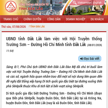
|
Vietnamese
English
TRANG CHỦ
CHÍNH QUYỀN
CÔNG DÂN
DOANH NGHIỆP
DU KHÁCH
Thứ sáu, 07/08/2026
C
GIỚI THIỆU
UBND tỉnh Đắk Lắk làm việc với Hội Truyền thống
Trường Sơn – Đường Hồ Chí Minh tỉnh Đắk Lắk
(08/01/2026,
LÃNH ĐẠO UBND TỈNH
11:54)
TIN TỨC SỰ KIỆN
Đọc bài viết
SỞ, BAN, NGÀNH
Sáng 8/1, Phó Chủ tịch UBND tỉnh Đắk Lắk Đào Mỹ đã chủ trì buổi làm
việc với Hội Truyền thống Trường Sơn – Đường Hồ Chí Minh tỉnh Đắk Lắk
UBND CÁC XÃ, PHƯỜNG
và các sở, ngành hữu quan nhằm trao đổi một số nội dung liên quan đến
đề nghị đặt Bằng xếp hạng Di tích quốc gia đặc biệt tại đường xuống Bến
THÔNG TIN CHỈ ĐẠO ĐIỀU HÀNH
phà Sêrêpốk thuộc Khu di tích liệt sĩ bến vượt sông Sêrêpốk.
Di tích quốc gia đặc biệt Đường Trường Sơn - Đường Hồ Chí Minh (đoạn
HỆ THỐNG VĂN BẢN
qua Bến phà Sêrêpốk, huyện Buôn Đôn, tỉnh Đắk Lắk) tại xã Krông Na,
huyện Buôn Đôn, tỉnh Đắk Lắk (nay là xã Buôn Đôn, tỉnh Đắk Lắk).
VĂN BẢN HĐND TỈNH