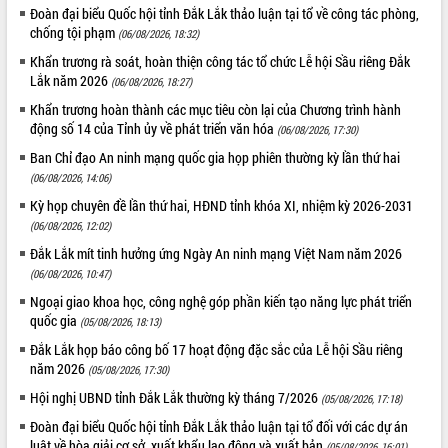
Đoàn đại biểu Quốc hội tỉnh Đắk Lắk thảo luận tại tổ về công tác phòng,
Hội thảo khoa học “Giải pháp thúc đẩy
chống tội phạm
(06/08/2026, 18:32)
phát triển nền kinh tế xanh tại tỉnh
Đắk Lắk”
Khẩn trương rà soát, hoàn thiện công tác tổ chức Lễ hội Sầu riêng Đắk
Lắk năm 2026
(06/08/2026, 18:27)
Tăng cường giám sát, đôn đốc thực
hiện nhiệm vụ quản lý tài sản công
Khẩn trương hoàn thành các mục tiêu còn lại của Chương trình hành
hàng tuần
động số 14 của Tỉnh ủy về phát triển văn hóa
(06/08/2026, 17:30)
Tháo gỡ những vướng mắc, đẩy mạnh
Ban Chỉ đạo An ninh mạng quốc gia họp phiên thường kỳ lần thứ hai
công tác cải cách thủ tục hành chính
(06/08/2026, 14:06)
tại Trung tâm Phục vụ hành chính
Kỳ họp chuyên đề lần thứ hai, HĐND tỉnh khóa XI, nhiệm kỳ 2026-2031
công tỉnh
(06/08/2026, 12:02)
Đắk Lắk: Tôn vinh 46 giải pháp tại Hội
Đắk Lắk mít tinh hưởng ứng Ngày An ninh mạng Việt Nam năm 2026
thi Sáng tạo Kỹ thuật 2024 - 2025
(06/08/2026, 10:47)
Đắk Lắk rà soát, điều chỉnh Đề án 190
về phát triển nuôi trồng thủy sản
Ngoại giao khoa học, công nghệ góp phần kiến tạo năng lực phát triển
quốc gia
(05/08/2026, 18:13)
Phó Chủ tịch UBND tỉnh Đắk Lắk
Trương Công Thái kiểm tra thực địa
Đắk Lắk họp báo công bố 17 hoạt động đặc sắc của Lễ hội Sầu riêng
Dự án cao tốc Khánh Hòa - Buôn Ma
năm 2026
(05/08/2026, 17:30)
Thuột
Hội nghị UBND tỉnh Đắk Lắk thường kỳ tháng 7/2026
(05/08/2026, 17:18)
Định vị cà phê Việt Nam như một “di
Đoàn đại biểu Quốc hội tỉnh Đắk Lắk thảo luận tại tổ đối với các dự án
sản sống” trong dòng chảy toàn cầu
luật về hòa giải cơ sở, xuất khẩu lao động và xuất bản
(05/08/2026, 16:01)