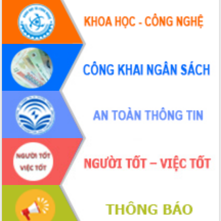
cấp xã
Đắk Lắk phát động hưởng ứng Ngày
Quyền của người tiêu dùng Việt Nam
2026
Đẩy mạnh cải cách hành chính, quyết
tâm đạt được mục tiêu tăng trưởng
hai con số trong năm 2026
Tổ chức trang trọng Lễ hội Đền thờ
Lương Văn Chánh năm 2026
Phó Bí thư Tỉnh ủy Đắk Lắk Đỗ Hữu
Huy giữ chức Bí thư Đảng ủy Ủy Ban
Nhân dân tỉnh
Bệnh án điện tử thúc đẩy chuyển đổi
số y tế tại Đắk Lắk
Chuyển đổi số thư viện: Mở rộng
không gian tri thức trong thời đại số
Đánh giá, rút kinh nghiệm công tác tổ
chức diễn tập trước ngày bầu cử
Chương trình “Gặp gỡ hữu nghị –
Friendship Meeting New Year 2026”