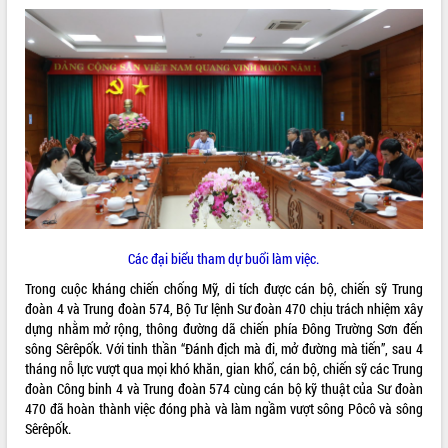
ĐIỂM TIN VĂN BẢN
QUY HOẠCH - KẾ HOẠCH
Các đại biểu tham dự buổi làm việc.
Trong cuộc kháng chiến chống Mỹ, di tích được cán bộ, chiến sỹ Trung
đoàn 4 và Trung đoàn 574, Bộ Tư lệnh Sư đoàn 470 chịu trách nhiệm xây
dựng nhằm mở rộng, thông đường dã chiến phía Đông Trường Sơn đến
sông Sêrêpốk. Với tinh thần “Đánh địch mà đi, mở đường mà tiến”, sau 4
tháng nỗ lực vượt qua mọi khó khăn, gian khổ, cán bộ, chiến sỹ các Trung
đoàn Công binh 4 và Trung đoàn 574 cùng cán bộ kỹ thuật của Sư đoàn
470 đã hoàn thành việc đóng phà và làm ngầm vượt sông Pôcô và sông
Sêrêpốk.